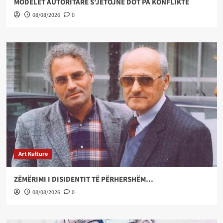
MODELET AUTORITARE S’JETOJNË DOT PA KONFLIKTE
08/08/2026
0
Art Kulture
ZËMËRIMI I DISIDENTIT TË PËRHERSHËM…
08/08/2026
0