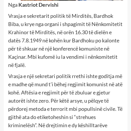
Nga
Kastriot Dervishi
Vrasja e sekretarit politik të Mirditës, Bardhok
Biba, u krye nga organi i shpagimit të Nënkomitetit
Krahinor të Mirditës, në orën 16.30 të dielën e
datës 7.8.1949 në kohën kur Bardhoku po kalonte
për të shkuar në një konferencë komuniste në
Kaçinar. Mbi kufomë iu la vendimi i nënkomitetit
në fjalë.
Vrasja e një sekretari politik rrethi ishte goditja më
e madhe që mund t’i bëhej regjimit komunist në atë
kohë. Aftësia e regjimit për të zbuluar e gjetur
autorët ishte zero. Për këtë arsye, u pëlqye të
përdorej metoda e terrorit mbi popullsinë civile. Të
gjithë ata do etiketoheshin si “strehues
kriminelësh”. Në drejtimin e dy këshilltarëve