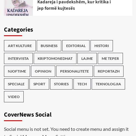
Kadareja i pavdekshëm, kur kritika i
jep formë kujtesës
Categories
ART KULTURE
BUSINESS
EDITORIAL
HISTORI
INTERVISTA
KRIPTOMONEDHAT
LAJME
ME TEPER
NJOFTIME
OPINION
PERSONALITETE
REPORTAZH
SPECIALE
SPORT
STORIES
TECH
TEKNOLOGJIA
VIDEO
CoverNews Social
Social menu is not set. You need to create menu and assign it