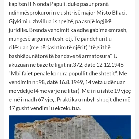
kapiten II Nonda Papuli, duke pasur pranë
ndihmësprokurorin e ushtrisë major Misto Bllaci.
Gjykimi u zhvillua i shpejtë, pa asnjë logjikë
juridike. Brenda vendimit ka edhe gabime emrash,
mungesë argumentesh, etj. Të pandehurit u
cilësuan (me përjashtim të njërit) “të gjithë
bashkëpunëtorë të bandave të armatosura”. U
akuzuan në bazë të ligjit nr.372, datë 12.12.1946
“Mbi fajet penale kondra popullit dhe shtetit”. Me
vendimin nr.98, datë 16.8.1949, 14 veta u dënuan
me vdekje (4 me varje në litar). Më i riu ishte 19 vjeç
e më i madh 67 vjeç. Praktika u mbyll shpejt dhe më
17 gusht vendimi u ekzekutua.