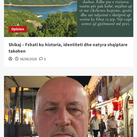
Opinion
Shikaj – Fshati ku historia, identiteti dhe natyra shqiptare
takohen
08/08/2026
0