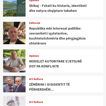
Opinion
Shikaj – Fshati ku historia, identiteti
dhe natyra shqiptare takohen
Editorial
Republika mbi interesat politike:
sovraniteti i qytetarëve,
kushtetutshmëria dhe përgjegjësia
shtetërore
Opinion
MODELET AUTORITARE S’JETOJNË
DOT PA KONFLIKTE
Art Kulture
ZËMËRIMI I DISIDENTIT TË
PËRHERSHËM…
Art Kulture