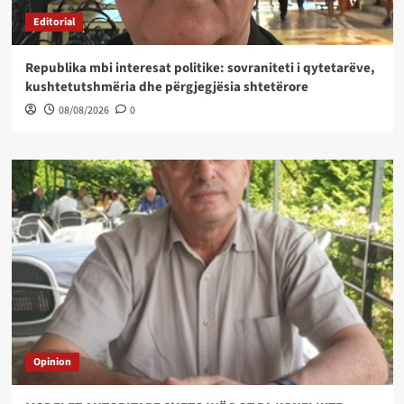
Editorial
Republika mbi interesat politike: sovraniteti i qytetarëve,
kushtetutshmëria dhe përgjegjësia shtetërore
08/08/2026
0
Opinion