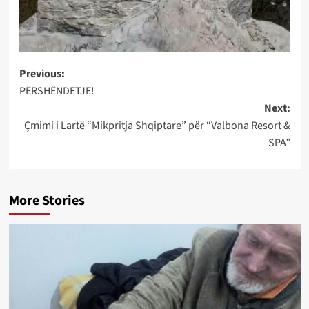
Post
Previous:
PËRSHËNDETJE!
navigation
Next:
Çmimi i Lartë “Mikpritja Shqiptare” për “Valbona Resort &
SPA”
More Stories