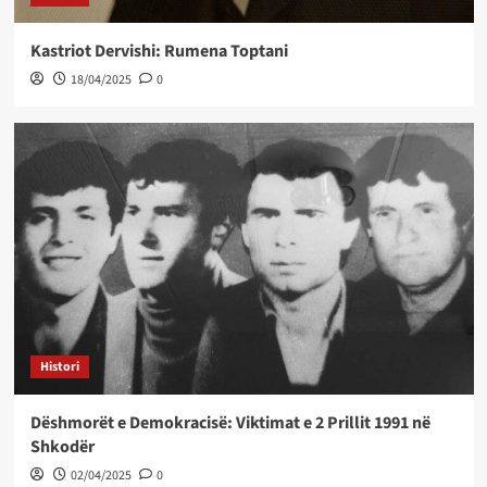
Kastriot Dervishi: Rumena Toptani
18/04/2025
0
Histori
Dëshmorët e Demokracisë: Viktimat e 2 Prillit 1991 në
Shkodër
02/04/2025
0