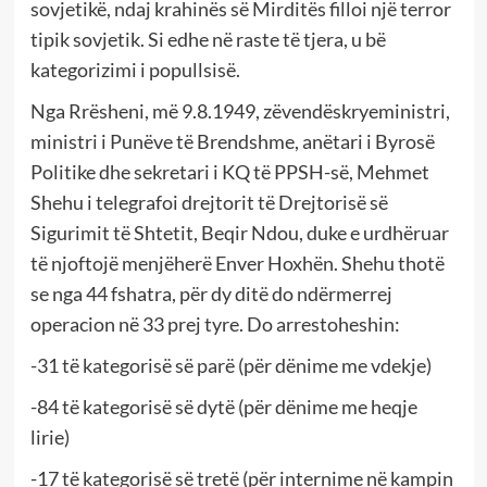
sovjetikë, ndaj krahinës së Mirditës filloi një terror
tipik sovjetik. Si edhe në raste të tjera, u bë
kategorizimi i popullsisë.
Nga Rrësheni, më 9.8.1949, zëvendëskryeministri,
ministri i Punëve të Brendshme, anëtari i Byrosë
Politike dhe sekretari i KQ të PPSH-së, Mehmet
Shehu i telegrafoi drejtorit të Drejtorisë së
Sigurimit të Shtetit, Beqir Ndou, duke e urdhëruar
të njoftojë menjëherë Enver Hoxhën. Shehu thotë
se nga 44 fshatra, për dy ditë do ndërmerrej
operacion në 33 prej tyre. Do arrestoheshin:
-31 të kategorisë së parë (për dënime me vdekje)
-84 të kategorisë së dytë (për dënime me heqje
lirie)
-17 të kategorisë së tretë (për internime në kampin