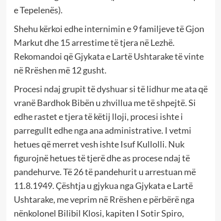
e Tepelenës).
Shehu kërkoi edhe internimin e 9 familjeve të Gjon
Markut dhe 15 arrestime të tjera në Lezhë.
Rekomandoi që Gjykata e Lartë Ushtarake të vinte
në Rrëshen më 12 gusht.
Procesi ndaj grupit të dyshuar si të lidhur me ata që
vranë Bardhok Bibën u zhvillua me të shpejtë. Si
edhe rastet e tjera të këtij lloji, procesi ishte i
parregullt edhe nga ana administrative. I vetmi
hetues që merret vesh ishte Isuf Kullolli. Nuk
figurojnë hetues të tjerë dhe as procese ndaj të
pandehurve. Të 26 të pandehurit u arrestuan më
11.8.1949. Çështja u gjykua nga Gjykata e Lartë
Ushtarake, me veprim në Rrëshen e përbërë nga
nënkolonel Bilibil Klosi, kapiten I Sotir Spiro,