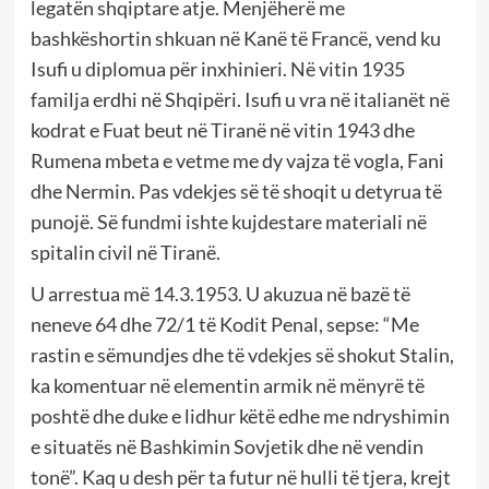
legatën shqiptare atje. Menjëherë me
bashkëshortin shkuan në Kanë të Francë, vend ku
Isufi u diplomua për inxhinieri. Në vitin 1935
familja erdhi në Shqipëri. Isufi u vra në italianët në
kodrat e Fuat beut në Tiranë në vitin 1943 dhe
Rumena mbeta e vetme me dy vajza të vogla, Fani
dhe Nermin. Pas vdekjes së të shoqit u detyrua të
punojë. Së fundmi ishte kujdestare materiali në
spitalin civil në Tiranë.
U arrestua më 14.3.1953. U akuzua në bazë të
neneve 64 dhe 72/1 të Kodit Penal, sepse: “Me
rastin e sëmundjes dhe të vdekjes së shokut Stalin,
ka komentuar në elementin armik në mënyrë të
poshtë dhe duke e lidhur këtë edhe me ndryshimin
e situatës në Bashkimin Sovjetik dhe në vendin
tonë”. Kaq u desh për ta futur në hulli të tjera, krejt