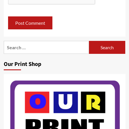
Search
for:
Our Print Shop