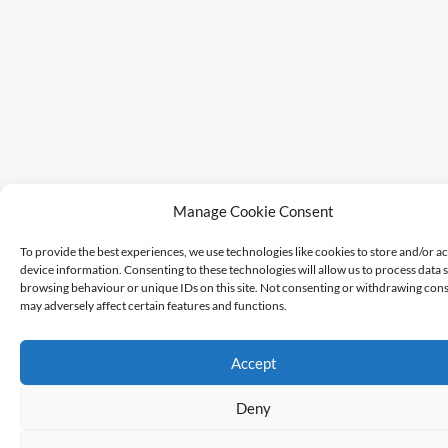
Manage Cookie Consent
To provide the best experiences, we use technologies like cookies to store and/or a
device information. Consenting to these technologies will allow us to process data 
browsing behaviour or unique IDs on this site. Not consenting or withdrawing cons
may adversely affect certain features and functions.
Accept
Deny