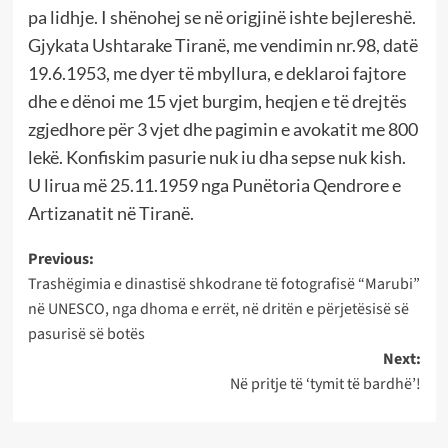
pa lidhje. I shënohej se në origjinë ishte bejlereshë.
Gjykata Ushtarake Tiranë, me vendimin nr.98, datë
19.6.1953, me dyer të mbyllura, e deklaroi fajtore
dhe e dënoi me 15 vjet burgim, heqjen e të drejtës
zgjedhore për 3 vjet dhe pagimin e avokatit me 800
lekë. Konfiskim pasurie nuk iu dha sepse nuk kish.
U lirua më 25.11.1959 nga Punëtoria Qendrore e
Artizanatit në Tiranë.
Post
Previous:
Trashëgimia e dinastisë shkodrane të fotografisë “Marubi”
navigation
në UNESCO, nga dhoma e errët, në dritën e përjetësisë së
pasurisë së botës
Next:
Në pritje të ‘tymit të bardhë’!