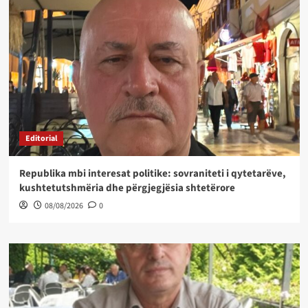
Editorial
Republika mbi interesat politike: sovraniteti i qytetarëve,
kushtetutshmëria dhe përgjegjësia shtetërore
08/08/2026
0