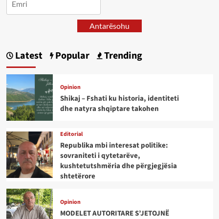
Antarësohu
Latest
Popular
Trending
Opinion
Shikaj – Fshati ku historia, identiteti
dhe natyra shqiptare takohen
Editorial
Republika mbi interesat politike:
sovraniteti i qytetarëve,
kushtetutshmëria dhe përgjegjësia
shtetërore
Opinion
MODELET AUTORITARE S’JETOJNË