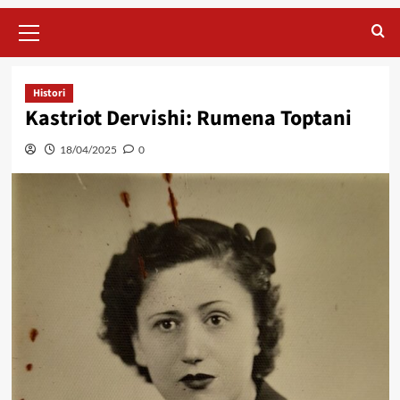
Primary
Menu
Histori
Kastriot Dervishi: Rumena Toptani
18/04/2025
0