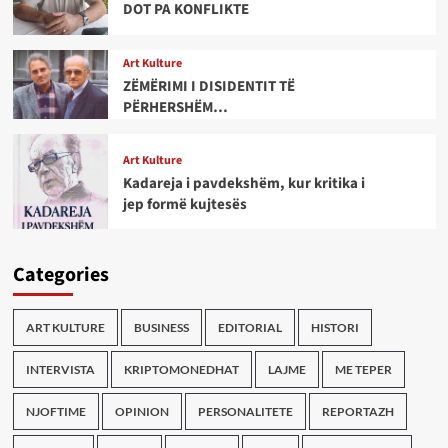
DOT PA KONFLIKTE
Art Kulture
ZËMËRIMI I DISIDENTIT TË
PËRHERSHËM…
Art Kulture
Kadareja i pavdekshëm, kur kritika i
jep formë kujtesës
Categories
ART KULTURE
BUSINESS
EDITORIAL
HISTORI
INTERVISTA
KRIPTOMONEDHAT
LAJME
ME TEPER
NJOFTIME
OPINION
PERSONALITETE
REPORTAZH