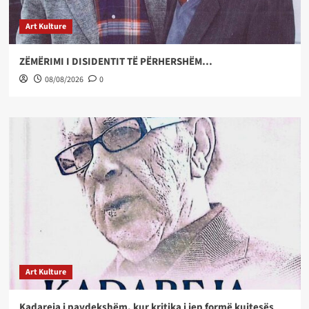
Art Kulture
ZËMËRIMI I DISIDENTIT TË PËRHERSHËM…
08/08/2026
0
Art Kulture
Kadareja i pavdekshëm, kur kritika i jep formë kujtesës