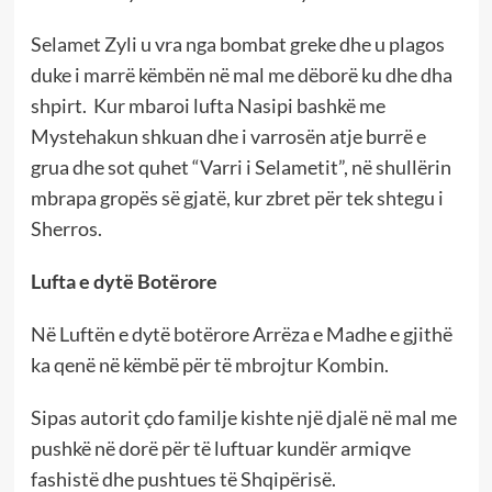
Selamet Zyli u vra nga bombat greke dhe u plagos
duke i marrë këmbën në mal me dëborë ku dhe dha
shpirt. Kur mbaroi lufta Nasipi bashkë me
Mystehakun shkuan dhe i varrosën atje burrë e
grua dhe sot quhet “Varri i Selametit”, në shullërin
mbrapa gropës së gjatë, kur zbret për tek shtegu i
Sherros.
Lufta e dytë Botërore
Në Luftën e dytë botërore Arrëza e Madhe e gjithë
ka qenë në këmbë për të mbrojtur Kombin.
Sipas autorit çdo familje kishte një djalë në mal me
pushkë në dorë për të luftuar kundër armiqve
fashistë dhe pushtues të Shqipërisë.