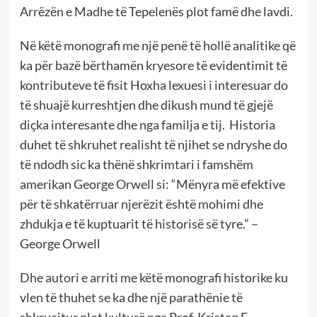
Arrëzën e Madhe të Tepelenës plot famë dhe lavdi.
Në këtë monografi me një penë të hollë analitike që
ka për bazë bërthamën kryesore të evidentimit të
kontributeve të fisit Hoxha lexuesi i interesuar do
të shuajë kurreshtjen dhe dikush mund të gjejë
diçka interesante dhe nga familja e tij. Historia
duhet të shkruhet realisht të njihet se ndryshe do
të ndodh sic ka thënë shkrimtari i famshëm
amerikan George Orwell si: “Mënyra më efektive
për të shkatërruar njerëzit është mohimi dhe
zhdukja e të kuptuarit të historisë së tyre.” –
George Orwell
Dhe autori e arriti me këtë monografi historike ku
vlen të thuhet se ka dhe një parathënie të