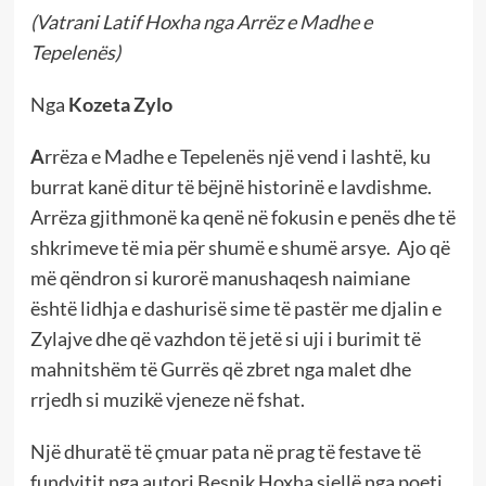
(Vatrani Latif Hoxha nga Arrëz e Madhe e
Tepelenës)
Nga
Kozeta Zylo
A
rrëza e Madhe e Tepelenës një vend i lashtë, ku
burrat kanë ditur të bëjnë historinë e lavdishme.
Arrëza gjithmonë ka qenë në fokusin e penës dhe të
shkrimeve të mia për shumë e shumë arsye. Ajo që
më qëndron si kurorë manushaqesh naimiane
është lidhja e dashurisë sime të pastër me djalin e
Zylajve dhe që vazhdon të jetë si uji i burimit të
mahnitshëm të Gurrës që zbret nga malet dhe
rrjedh si muzikë vjeneze në fshat.
Një dhuratë të çmuar pata në prag të festave të
fundvitit nga autori Besnik Hoxha sjellë nga poeti