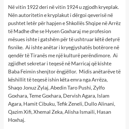
Në vitin 1922 deri në vitin 1924 u zgjodh kryeplak.
Nën autoritetin e kryplakut i dërgoi qeverisë në
pushtet letër për hapjen e Shkollës Shqipe në Arrëz
të Madhe dhe se Hysen Goxharaj me profesion
mësues ishte i gatshëm për të ushtruar këtë detyrë
fisnike. Ai ishte anëtar i kryegjyshatës botërore në
qendër të Tiranës me një kulturë perëndimore. Ai
zgjidhet sekretar i teqesë në Marricaj që kishte
Baba Feimin shenjtor ëngjëllor. Midis anëtarëve të
këshillit të teqesë ishin këta emra nga Arrëza,
Shaqo Jonuz Zylaj, Abedin Taro Pushi, Zylfo
Goxhara, Teme Goxhara, Dervish Agara, Islam
Agara, Hamit Cibuku, Tefik Zeneli, Dullo Alinani,
Qazim Xifi, Xhemal Zeka, Alisha Ismaili, Hasan
Hoxhaj.