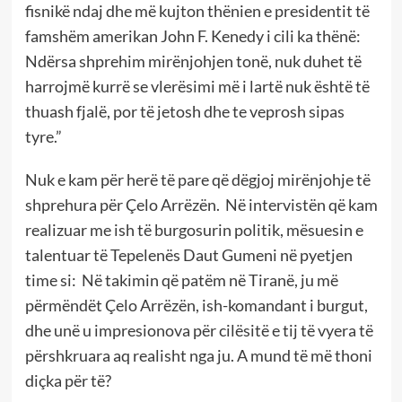
fisnikë ndaj dhe më kujton thënien e presidentit të
famshëm amerikan John F. Kenedy i cili ka thënë:
Ndërsa shprehim mirënjohjen tonë, nuk duhet të
harrojmë kurrë se vlerësimi më i lartë nuk është të
thuash fjalë, por të jetosh dhe te veprosh sipas
tyre.”
Nuk e kam për herë të pare që dëgjoj mirënjohje të
shprehura për Çelo Arrëzën. Në intervistën që kam
realizuar me ish të burgosurin politik, mësuesin e
talentuar të Tepelenës Daut Gumeni në pyetjen
time si: Në takimin që patëm në Tiranë, ju më
përmëndët Çelo Arrëzën, ish-komandant i burgut,
dhe unë u impresionova për cilësitë e tij të vyera të
përshkruara aq realisht nga ju. A mund të më thoni
diçka për të?