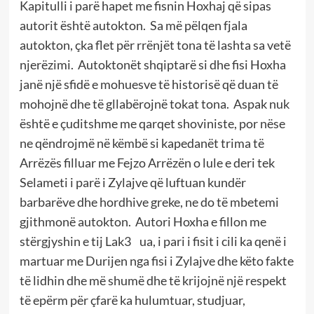
Kapitulli i parë hapet me fisnin Hoxhaj që sipas
autorit është autokton. Sa më pëlqen fjala
autokton, çka flet për rrënjët tona të lashta sa vetë
njerëzimi. Autoktonët shqiptarë si dhe fisi Hoxha
janë një sfidë e mohuesve të historisë që duan të
mohojnë dhe të gllabërojnë tokat tona. Aspak nuk
është e çuditshme me qarqet shoviniste, por nëse
ne qëndrojmë në këmbë si kapedanët trima të
Arrëzës filluar me Fejzo Arrëzën o lule e deri tek
Selameti i parë i Zylajve që luftuan kundër
barbarëve dhe hordhive greke, ne do të mbetemi
gjithmonë autokton. Autori Hoxha e fillon me
stërgjyshin e tij Lak3 ua, i pari i fisit i cili ka qenë i
martuar me Durijen nga fisi i Zylajve dhe këto fakte
të lidhin dhe më shumë dhe të krijojnë një respekt
të epërm për çfarë ka hulumtuar, studjuar,