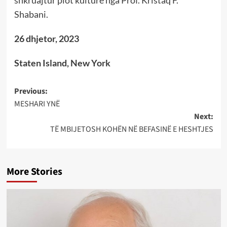
shkruajtur plot kulturë nga Prof. Kristaq F.
Shabani.
26 dhjetor, 2023
Staten Island, New York
Post
Previous:
MESHARI YNË
navigation
Next:
TË MBIJETOSH KOHËN NË BEFASINË E HESHTJES
More Stories