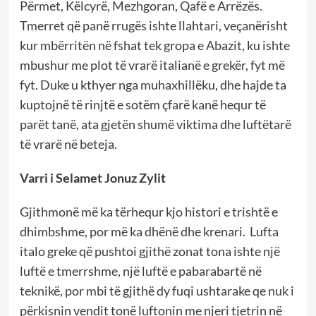
Përmet, Këlcyrë, Mezhgoran, Qafë e Arrëzës.
Tmerret që panë rrugës ishte llahtari, veçanërisht
kur mbërritën në fshat tek gropa e Abazit, ku ishte
mbushur me plot të vrarë italianë e grekër, fyt më
fyt. Duke u kthyer nga muhaxhillëku, dhe hajde ta
kuptojnë të rinjtë e sotëm çfarë kanë hequr të
parët tanë, ata gjetën shumë viktima dhe luftëtarë
të vrarë në beteja.
Varri i Selamet Jonuz Zylit
Gjithmonë më ka tërhequr kjo histori e trishtë e
dhimbshme, por më ka dhënë dhe krenari. Lufta
italo greke që pushtoi gjithë zonat tona ishte një
luftë e tmerrshme, një luftë e pabarabartë në
teknikë, por mbi të gjithë dy fuqi ushtarake qe nuk i
përkisnin vendit tonë luftonin me njeri tjetrin në