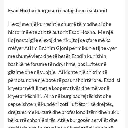
Esad Hoxha i burgosuri i pafajshem i sistemit
I lexoj me një kurreshtje shumë të madhe si dhe
historinë e te atit të autorit Esad Hoxha. Me një
lloj nostalgjie e lexoj dhe rikujtoj se çfare më ka
rrëfyer Ati im Brahim Gjoni per mikun e tij te vyer
me shumë vlera dhe të besës Esadin kur ishin
bashkë në forume të ndryshme, pas Luftës në
gëzime dhe në vuajtje. Ai kishte një shkrim të
përsosur dhe një botë të pasur shpirtërore. Esadi si
kryetar në fillimet e kooperativës dhe më vonë
kryetar këshilli. Ai ra në burg padrejtësisht dhe
sepse ishte një kuadër i zoti, luftëtar i së drejtës,
drejtues me kulturë dhe profesionalizëm dhe nuk u
bë kurrë sahanlëpirës. Atë e burgosën servilët dhe