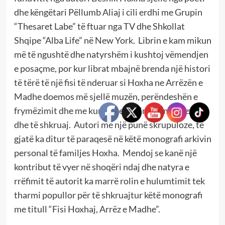
dhe këngëtari Pëllumb Aliaj i cili erdhi me Grupin
“Thesaret Labe” të ftuar nga TV dhe Shkollat
Shqipe “Alba Life” në New York. Librin e kam mikun
më të ngushtë dhe natyrshëm i kushtoj vëmendjen
e posaçme, por kur librat mbajnë brenda një histori
të tërë të një fisi të nderuar si Hoxha ne Arrëzën e
Madhe doemos më sjellë muzën, perëndeshën e
frymëzimit dhe me kuriozitetin tim ulem të lexoj
dhe të shkruaj. Autori me një punë skrupuloze, të
gjatë ka ditur të paraqesë në këtë monografi arkivin
personal të familjes Hoxha. Mendoj se kanë një
kontribut të vyer në shoqëri ndaj dhe natyra e
rrëfimit të autorit ka marrë rolin e hulumtimit tek
tharmi popullor për të shkruajtur këtë monografi
me titull “Fisi Hoxhaj, Arrëz e Madhe”.