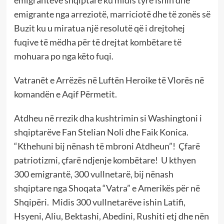
emigrantëve shqiptarë ku midis tyre ishin dhe
emigrante nga arreziotë, marriciotë dhe të zonës së
Buzit ku u miratua një resolutë që i drejtohej
fuqive të mëdha për të drejtat kombëtare të
mohuara po nga këto fuqi.
Vatranët e Arrëzës në Luftën Heroike të Vlorës në
komandën e Aqif Përmetit.
Atdheu në rrezik dha kushtrimin si Washingtoni i
shqiptarëve Fan Stelian Noli dhe Faik Konica.
“Kthehuni bij nënash të mbroni Atdheun”! Çfarë
patriotizmi, çfarë ndjenje kombëtare! U kthyen
300 emigrantë, 300 vullnetarë, bij nënash
shqiptare nga Shoqata “Vatra” e Amerikës për në
Shqipëri. Midis 300 vullnetarëve ishin Latifi,
Hsyeni, Aliu, Bektashi, Abedini, Rushiti etj dhe nën