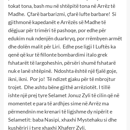
tokat tona, bash mu në shtëpitë tona në Arrëz të
Madhe. Çfarë barbarizmi, çfarë lufte barbare! Si
gjithmonë kapedanët e Arrëzës së Madhe të
dëgjuar për trimëri të pashoqe, por edhe për
edukim nuk ndenjën duarkryq, por rrëmbyen armët
dhe dolën malit për Liri. Edhe pse ligji I Luftës ka
qenë që kur të fillonte bombardimi italo grek
fshatarët të largoheshin, përsëri shumë fshatarë
nuk e lanë shtëpinë. Ndoshta është një fjalë goje,
ikni, ikni. Por jo! Të ndizet gjaku për të mbrojtur
trojet. Dhe ashtu bëne gjithë arrëziotët. I tillë
ishte një prej tyre Selamet Jonuz Zyli të cilin që në
momentet e para të ardhjes sime në Arrëz ma
përmendnin me krenari të ligjshme dy nipërit e
Selametit: baba Nasipi, xhaxhi Mystehaku si dhe
kushëriri i tyre xhaxhi Xhaferr Zyli.