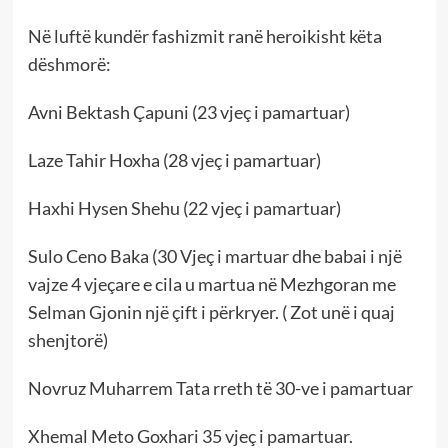
Në luftë kundër fashizmit ranë heroikisht këta
dëshmorë:
Avni Bektash Çapuni (23 vjeç i pamartuar)
Laze Tahir Hoxha (28 vjeç i pamartuar)
Haxhi Hysen Shehu (22 vjeç i pamartuar)
Sulo Ceno Baka (30 Vjeç i martuar dhe babai i një
vajze 4 vjeçare e cila u martua në Mezhgoran me
Selman Gjonin një çift i përkryer. ( Zot unë i quaj
shenjtorë)
Novruz Muharrem Tata rreth të 30-ve i pamartuar
Xhemal Meto Goxhari 35 vjeç i pamartuar.