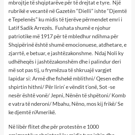
mbrojtje të shqiptarëve për të drejtat e tyre. Një
rubrikë e vecantë në Gazetën “Dielli” ishte “Djemtë
e Tepelenës” ku midis të tjerëve përmendet emri i
Latif Sadik Arrezës. Fushata shumë e njohur
patriotike më 1917 për të mbledhur ndihma për
Shqipërinë është shumë emocionuese, atdhetare, e
zjarrtë, e betuar, e jashtëzakonshme. Ndaj Noli ky
udhëheqës i jashtëzakonshëm dhe i palindur deri
më sot pas tij, u frymëzua të shkruajë vargjet
lapidar si: Armë dhe fishekë mblithni/ Qesen edhe
shpirtin hithni/ Për lirin’ e vëndit t’onë, Sot -se
nesër është vonë/ Jepni, Nënën të shpëtoni/ Komb
e vatra të nderoni/ Mbahu, Nëno, mos kij frikë/ Se
ke djemtë n’Amerikë.
Në libër flitet dhe për protestën e 1000