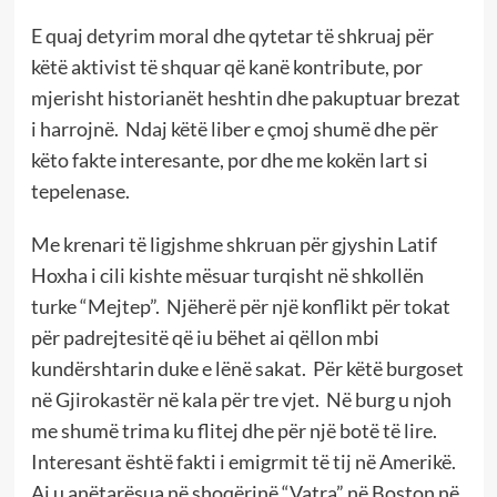
E quaj detyrim moral dhe qytetar të shkruaj për
këtë aktivist të shquar që kanë kontribute, por
mjerisht historianët heshtin dhe pakuptuar brezat
i harrojnë. Ndaj këtë liber e çmoj shumë dhe për
këto fakte interesante, por dhe me kokën lart si
tepelenase.
Me krenari të ligjshme shkruan për gjyshin Latif
Hoxha i cili kishte mësuar turqisht në shkollën
turke “Mejtep”. Njëherë për një konflikt për tokat
për padrejtesitë që iu bëhet ai qëllon mbi
kundërshtarin duke e lënë sakat. Për këtë burgoset
në Gjirokastër në kala për tre vjet. Në burg u njoh
me shumë trima ku flitej dhe për një botë të lire.
Interesant është fakti i emigrmit të tij në Amerikë.
Ai u anëtarësua në shoqërinë “Vatra” në Boston në