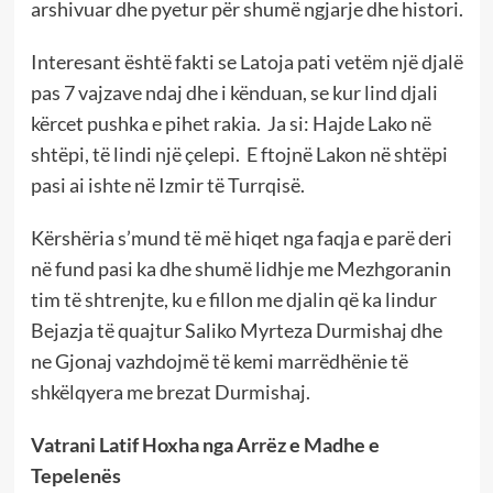
arshivuar dhe pyetur për shumë ngjarje dhe histori.
Interesant është fakti se Latoja pati vetëm një djalë
pas 7 vajzave ndaj dhe i kënduan, se kur lind djali
kërcet pushka e pihet rakia. Ja si: Hajde Lako në
shtëpi, të lindi një çelepi. E ftojnë Lakon në shtëpi
pasi ai ishte në Izmir të Turrqisë.
Kërshëria s’mund të më hiqet nga faqja e parë deri
në fund pasi ka dhe shumë lidhje me Mezhgoranin
tim të shtrenjte, ku e fillon me djalin që ka lindur
Bejazja të quajtur Saliko Myrteza Durmishaj dhe
ne Gjonaj vazhdojmë të kemi marrëdhënie të
shkëlqyera me brezat Durmishaj.
Vatrani Latif Hoxha nga Arrëz e Madhe e
Tepelenës