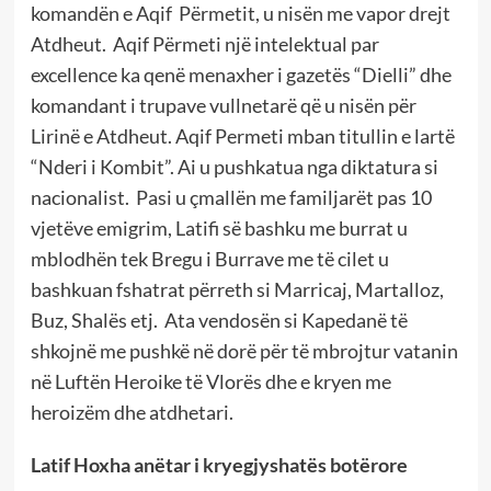
komandën e Aqif Përmetit, u nisën me vapor drejt
Atdheut. Aqif Përmeti një intelektual par
excellence ka qenë menaxher i gazetës “Dielli” dhe
komandant i trupave vullnetarë që u nisën për
Lirinë e Atdheut. Aqif Permeti mban titullin e lartë
“Nderi i Kombit”. Ai u pushkatua nga diktatura si
nacionalist. Pasi u çmallën me familjarët pas 10
vjetëve emigrim, Latifi së bashku me burrat u
mblodhën tek Bregu i Burrave me të cilet u
bashkuan fshatrat përreth si Marricaj, Martalloz,
Buz, Shalës etj. Ata vendosën si Kapedanë të
shkojnë me pushkë në dorë për të mbrojtur vatanin
në Luftën Heroike të Vlorës dhe e kryen me
heroizëm dhe atdhetari.
Latif Hoxha anëtar i kryegjyshatës botërore