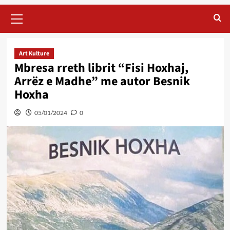
Primary
Menu
Art Kulture
Mbresa rreth librit “Fisi Hoxhaj,
Arrëz e Madhe” me autor Besnik
Hoxha
05/01/2024
0