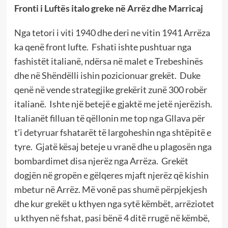
Fronti i Luftës italo greke në Arrëz dhe Marricaj
Nga tetori i viti 1940 dhe deri ne vitin 1941 Arrëza
ka qenë front lufte. Fshati ishte pushtuar nga
fashistët italianë, ndërsa në malet e Trebeshinës
dhe në Shëndëlli ishin pozicionuar grekët. Duke
qenë në vende strategjike grekërit zunë 300 robër
italianë. Ishte një betejë e gjaktë me jetë njerëzish.
Italianët filluan të qëllonin me top nga Gllava për
t’i detyruar fshatarët të largoheshin nga shtëpitë e
tyre. Gjatë kësaj beteje u vranë dhe u plagosën nga
bombardimet disa njerëz nga Arrëza. Grekët
dogjën në gropën e gëlqeres mjaft njerëz që kishin
mbetur në Arrëz. Më vonë pas shumë përpjekjesh
dhe kur grekët u kthyen nga sytë këmbët, arrëziotet
u kthyen në fshat, pasi bënë 4 ditë rrugë në këmbë,