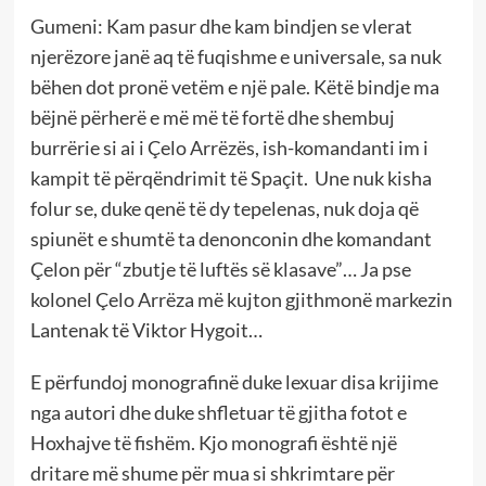
Gumeni: Kam pasur dhe kam bindjen se vlerat
njerëzore janë aq të fuqishme e universale, sa nuk
bëhen dot pronë vetëm e një pale. Këtë bindje ma
bëjnë përherë e më më të fortë dhe shembuj
burrërie si ai i Çelo Arrëzës, ish-komandanti im i
kampit të përqëndrimit të Spaçit. Une nuk kisha
folur se, duke qenë të dy tepelenas, nuk doja që
spiunët e shumtë ta denonconin dhe komandant
Çelon për “zbutje të luftës së klasave”… Ja pse
kolonel Çelo Arrëza më kujton gjithmonë markezin
Lantenak të Viktor Hygoit…
E përfundoj monografinë duke lexuar disa krijime
nga autori dhe duke shfletuar të gjitha fotot e
Hoxhajve të fishëm. Kjo monografi është një
dritare më shume për mua si shkrimtare për