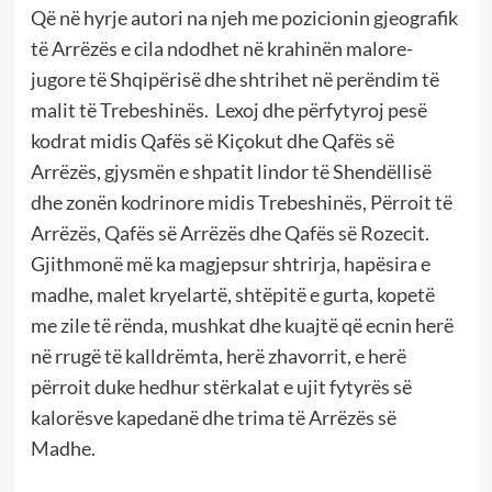
Që në hyrje autori na njeh me pozicionin gjeografik
të Arrëzës e cila ndodhet në krahinën malore-
jugore të Shqipërisë dhe shtrihet në perëndim të
malit të Trebeshinës. Lexoj dhe përfytyroj pesë
kodrat midis Qafës së Kiçokut dhe Qafës së
Arrëzës, gjysmën e shpatit lindor të Shendëllisë
dhe zonën kodrinore midis Trebeshinës, Përroit të
Arrëzës, Qafës së Arrëzës dhe Qafës së Rozecit.
Gjithmonë më ka magjepsur shtrirja, hapësira e
madhe, malet kryelartë, shtëpitë e gurta, kopetë
me zile të rënda, mushkat dhe kuajtë që ecnin herë
në rrugë të kalldrëmta, herë zhavorrit, e herë
përroit duke hedhur stërkalat e ujit fytyrës së
kalorësve kapedanë dhe trima të Arrëzës së
Madhe.