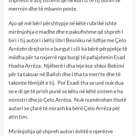
shpifësit e atij sistemi që në kurriz të tij donin të
merrnin dhe të mbanin poste.
Ajo që më bëri përshtypje në këtë rubrikë ishte
mirënjohja e madhe dhe e pakufishme që shpreh I
biri i tij autori i këtij libri Besniku në lidhje me Çelo
Arrëzën drejtorin e burgut i cili ka bërë përpjekje të
mëdha për ta nxjerrë nga burgi të pafajshmin Esad
Hoxha Arrëza. Njëherë i dha leje kur shkoi Bekimi
për ta takuar në Ballsh dhe i tha ta merrte dhe të
takonte fëmijët e tij. Por Esadi tha se unë nuk dua
se e di qe të prish punë se këtu në këtë sistem e ha
ministri dhe jo Çelo Arrëza. Nuk numërohen thotë
autori se çfarë të mirash ka bërë Çelo Arrëza për
atin tim.
Mirënjohja që shpreh autori është e njerëzve