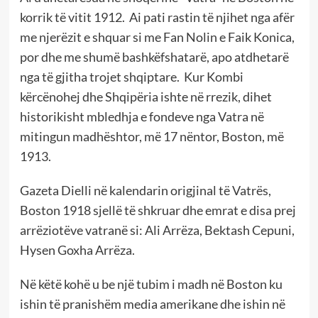
korrik të vitit 1912. Ai pati rastin të njihet nga afër
me njerëzit e shquar si me Fan Nolin e Faik Konica,
por dhe me shumë bashkëfshatarë, apo atdhetarë
nga të gjitha trojet shqiptare. Kur Kombi
kërcënohej dhe Shqipëria ishte në rrezik, dihet
historikisht mbledhja e fondeve nga Vatra në
mitingun madhështor, më 17 nëntor, Boston, më
1913.
Gazeta Dielli në kalendarin origjinal të Vatrës,
Boston 1918 sjellë të shkruar dhe emrat e disa prej
arrëziotëve vatranë si: Ali Arrëza, Bektash Cepuni,
Hysen Goxha Arrëza.
Në këtë kohë u be një tubim i madh në Boston ku
ishin të pranishëm media amerikane dhe ishin në