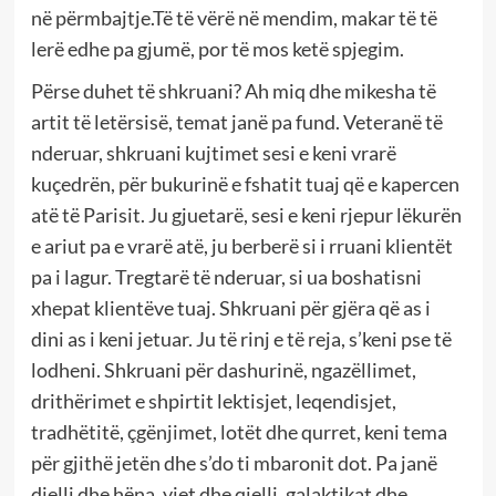
në përmbajtje.Të të vërë në mendim, makar të të
lerë edhe pa gjumë, por të mos ketë spjegim.
Përse duhet të shkruani? Ah miq dhe mikesha të
artit të letërsisë, temat janë pa fund. Veteranë të
nderuar, shkruani kujtimet sesi e keni vrarë
kuçedrën, për bukurinë e fshatit tuaj që e kapercen
atë të Parisit. Ju gjuetarë, sesi e keni rjepur lëkurën
e ariut pa e vrarë atë, ju berberë si i rruani klientët
pa i lagur. Tregtarë të nderuar, si ua boshatisni
xhepat klientëve tuaj. Shkruani për gjëra që as i
dini as i keni jetuar. Ju të rinj e të reja, s’keni pse të
lodheni. Shkruani për dashurinë, ngazëllimet,
drithërimet e shpirtit lektisjet, leqendisjet,
tradhëtitë, çgënjimet, lotët dhe qurret, keni tema
për gjithë jetën dhe s’do ti mbaronit dot. Pa janë
dielli dhe hëna, yjet dhe qielli, galaktikat dhe