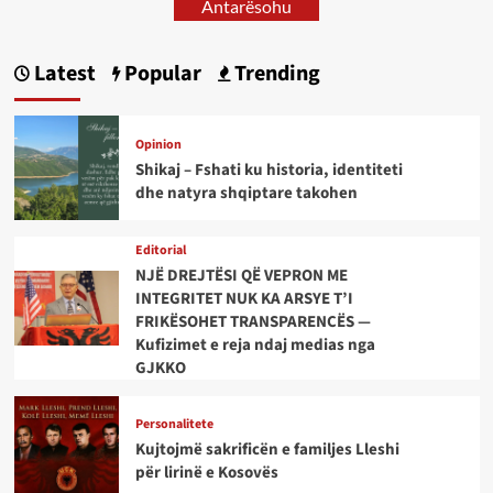
Antarësohu
Latest
Popular
Trending
Opinion
Shikaj – Fshati ku historia, identiteti
dhe natyra shqiptare takohen
Editorial
NJË DREJTËSI QË VEPRON ME
INTEGRITET NUK KA ARSYE T’I
FRIKËSOHET TRANSPARENCËS —
Kufizimet e reja ndaj medias nga
GJKKO
Personalitete
Kujtojmë sakrificën e familjes Lleshi
për lirinë e Kosovës