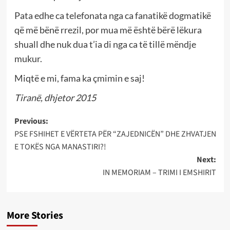
Pata edhe ca telefonata nga ca fanatikë dogmatikë
që më bënë rrezil, por mua më është bërë lëkura
shuall dhe nuk dua t’ia di nga ca të tillë mëndje
mukur.
Miqtë e mi, fama ka çmimin e saj!
Tiranë, dhjetor 2015
Post
Previous:
PSE FSHIHET E VËRTETA PËR “ZAJEDNICËN” DHE ZHVATJEN
navigation
E TOKËS NGA MANASTIRI?!
Next:
IN MEMORIAM – TRIMI I EMSHIRIT
More Stories