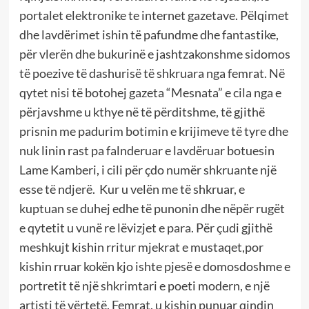
portalet elektronike te internet gazetave. Pëlqimet
dhe lavdërimet ishin të pafundme dhe fantastike,
për vlerën dhe bukurinë e jashtzakonshme sidomos
të poezive të dashurisë të shkruara nga femrat. Në
qytet nisi të botohej gazeta “Mesnata” e cila nga e
përjavshme u kthye në të përditshme, të gjithë
prisnin me padurim botimin e krijimeve të tyre dhe
nuk linin rast pa falnderuar e lavdëruar botuesin
Lame Kamberi, i cili për çdo numër shkruante një
esse të ndjerë. Kur u velën me të shkruar, e
kuptuan se duhej edhe të punonin dhe nëpër rugët
e qytetit u vunë re lëvizjet e para. Për çudi gjithë
meshkujt kishin rritur mjekrat e mustaqet,por
kishin rruar kokën kjo ishte pjesë e domosdoshme e
portretit të një shkrimtari e poeti modern, e një
artisti të vërtetë. Femrat, u kishin punuar qindin