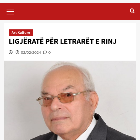
Primary
Menu
Art Kulture
LIGJËRATË PËR LETRARËT E RINJ
02/02/2024
0