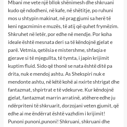
Mbani me vete një bllok shënimesh dhe shkruani
kudo që ndodheni, në kafe, në shëtitje, po ruhuni
mos u shtypin makinat, në prag gjumi sa herë të
keni ngacmimin e muzës, të atij që quhet frymëzim.
Shkruhet në letër, por edhe në mendje. Por koha
ideale është mesnata deri sa të këndojnë gjelat e
parë. Vetmia, qetësia e mistershme, shfaqia e
gjerave si të mjegullta, të tymta, i japin krijimit
kuptim fluid. Sido që thonë se nata është ditë pa
drita, nuk e mendoj ashtu. As Shekspiri nuk e
mendonte ashtu, në këtë kohë ai nxirte shtrigat dhe
fantazmat, shpirtrat e të vdekurve. Kur këndojnë
gjelat, fantazmat marrin arratinë, atëhere edhe ju
ndërpriteni të shkruarit, dorzojani veten gjumit, që
edhe ai me ëndërrat është vazhdim i krijimit!
Punoni punoni,punoni! Shkruani, shkruani dhe