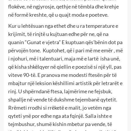
flokëve, në ngjyrosje, qethje në tëmbla dhe krehje
në formë kreshte, që u quajt moda e poeteve.
Kur u lehtësuan nga ethet dhe u ra temperature e
krijimit, të rinjtë u kujtuan edhe për ne, që na
quanin “Gunat e vjetra” E kuptuan qës’bënin dot pa
përvojën tone. Kuptohet, që i pari më me emër , më
i njohuri, më i talentuari, maja më e lartë isha unë,
që kisha shkëlqyer në qiellin e poezisë si një yll, pas
viteve 90-të. E pranova me modesti ftesën për të
mbajtur një leksion këshillimi artistik për letrarët e
rinj. U shpërndanë ftesa, lajmërime ne fejsbuk,
shpallje në vende të dukshme tejembanë qytetit.
Rrëmeti rrodhi si rrëketë e malit, jo vetëm nga
qyteti ynë por edhe nga ata fqinjë. Salla ishte e
tejmbushur, shumë kishin mbetur pa vende, të