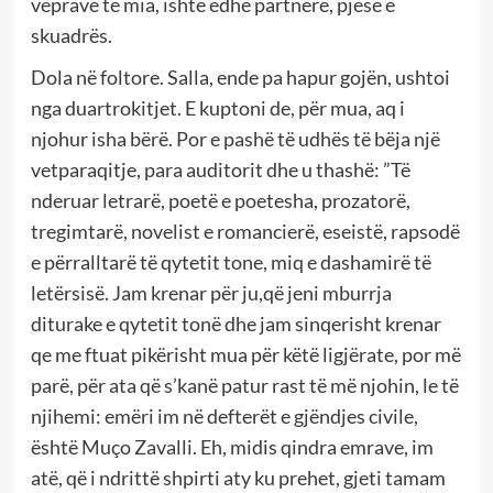
veprave të mia, ishte edhe partnere, pjesë e
skuadrës.
Dola në foltore. Salla, ende pa hapur gojën, ushtoi
nga duartrokitjet. E kuptoni de, për mua, aq i
njohur isha bërë. Por e pashë të udhës të bëja një
vetparaqitje, para auditorit dhe u thashë: ”Të
nderuar letrarë, poetë e poetesha, prozatorë,
tregimtarë, novelist e romancierë, eseistë, rapsodë
e përralltarë të qytetit tone, miq e dashamirë të
letërsisë. Jam krenar për ju,që jeni mburrja
diturake e qytetit tonë dhe jam sinqerisht krenar
qe me ftuat pikërisht mua për këtë ligjërate, por më
parë, për ata që s’kanë patur rast të më njohin, le të
njihemi: emëri im në defterët e gjëndjes civile,
është Muço Zavalli. Eh, midis qindra emrave, im
atë, që i ndrittë shpirti aty ku prehet, gjeti tamam