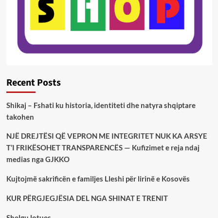
Recent Posts
Shikaj – Fshati ku historia, identiteti dhe natyra shqiptare
takohen
NJË DREJTËSI QË VEPRON ME INTEGRITET NUK KA ARSYE
T’I FRIKËSOHET TRANSPARENCËS — Kufizimet e reja ndaj
medias nga GJKKO
Kujtojmë sakrificën e familjes Lleshi për lirinë e Kosovës
KUR PËRGJEGJËSIA DEL NGA SHINAT E TRENIT
Shelgu lotues