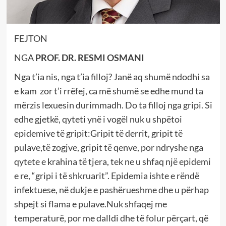
FEJTON
NGA
PROF. DR. RESMI OSMANI
Nga t’ia nis, nga t’ia filloj? Janë aq shumë ndodhi sa
e kam zor t’i rrëfej, ca më shumë se edhe mund ta
mërzis lexuesin durimmadh. Do ta filloj nga gripi. Si
edhe gjetkë, qyteti ynë i vogël nuk u shpëtoi
epidemive të gripit:Gripit të derrit, gripit të
pulave,të zogjve, gripit të qenve, por ndryshe nga
qytete e krahina të tjera, tek ne u shfaq një epidemi
e re, “gripi i të shkruarit”. Epidemia ishte e rëndë
infektuese, në dukje e pashërueshme dhe u përhap
shpejt si flama e pulave.Nuk shfaqej me
temperaturë, por me dalldi dhe të folur përçart, që