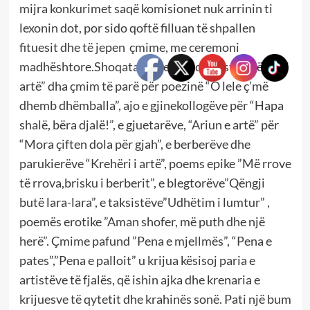
mijra konkurimet saqë komisionet nuk arrinin ti
lexonin dot, por sido qoftë filluan të shpallen
fituesit dhe të jepen çmime, me ceremoni
madhështore.Shoqata e poetëve dentist,”Dhëmbi i
artë” dha çmim të parë për poezinë “O lele ç’më
dhemb dhëmballa”, ajo e gjinekollogëve për “Hapa
shalë, bëra djalë!”, e gjuetarëve, “Ariun e artë” për
“Mora çiften dola për gjah”, e berberëve dhe
parukierëve “Krehëri i artë”, poems epike ”Më rrove
të rrova,brisku i berberit”, e blegtorëve”Qëngji
butë lara-lara”, e taksistëve”Udhëtim i lumtur” ,
poemës erotike ”Aman shofer, më puth dhe një
herë”. Çmime pafund ”Pena e mjellmës”, “Pena e
pates”,”Pena e palloit” u krijua kësisoj paria e
artistëve të fjalës, që ishin ajka dhe krenaria e
krijuesve të qytetit dhe krahinës sonë. Pati një bum