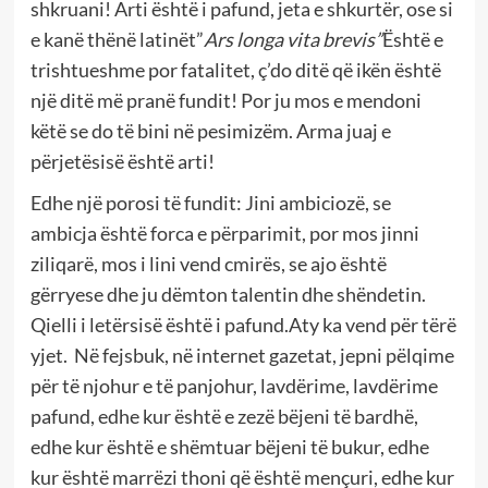
shkruani! Arti është i pafund, jeta e shkurtër, ose si
e kanë thënë latinët”
Ars longa vita brevis”
Është e
trishtueshme por fatalitet, ç’do ditë që ikën është
një ditë më pranë fundit! Por ju mos e mendoni
këtë se do të bini në pesimizëm. Arma juaj e
përjetësisë është arti!
Edhe një porosi të fundit: Jini ambiciozë, se
ambicja është forca e përparimit, por mos jinni
ziliqarë, mos i lini vend cmirës, se ajo është
gërryese dhe ju dëmton talentin dhe shëndetin.
Qielli i letërsisë është i pafund.Aty ka vend për tërë
yjet. Në fejsbuk, në internet gazetat, jepni pëlqime
për të njohur e të panjohur, lavdërime, lavdërime
pafund, edhe kur është e zezë bëjeni të bardhë,
edhe kur është e shëmtuar bëjeni të bukur, edhe
kur është marrëzi thoni që është mençuri, edhe kur