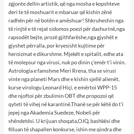
zgjonte dellin artistik, që nga mosha e kopshteve
deri te të moshuarit e mbaruar që kishin zënë
radhën për në botën e amëshuar! Shkruheshin nga
të rinjtë e të rejat sidomos poezi për dashurinë,nga
rapsodët bejte, prozë gjithfarëshe,nga gjyshët e
gjyshet përralla, por kryesisht kujtime për
heroizmat e dikurshme. Mjekët e spitalit, edhe ata
të molepsur nga virusi, nuk po dinin ç’emër t’i vinin.
Astrologia e famshme Meri Rrena, tha se virusi
vinte nga planeti Mars dhe e kishin sjellë alienët,
kurse virologu Leonard Hiçi, e emërtoi WPP-15
dhe njoftoi për zbulimin OBT dhe propozoi që
qyteti të vihej në karantinë.Thanë se për këtë do t’i
jepej nga Akademia Suedeze, Nobeli për
shëndetësi. U krijuan shoqata,OJQ, bashkësi dhe
filluan të shapallen konkurse, ishin me qindra dhe