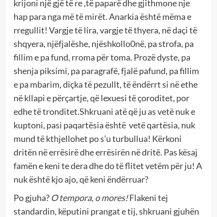
krijoni një gjë të re ,të paparë dhe gjithmone nje
hap para nga më të mirët. Anarkia është mëma e
rregullit! Vargje të lira, vargje të thyera, në daçi të
shqyera, njëfjalëshe, njëshkollo0në, pa strofa, pa
fillim e pa fund, rroma për toma. Prozë dyste, pa
shenja piksimi, pa paragrafë, fjalë pafund, pa fillim
e pa mbarim, diçka të pezullt, të ëndërrt si në ethe
në kllapi e përçartje, që lexuesi të çoroditet, por
edhe të tronditet.Shkruani atë që ju as vetë nuk e
kuptoni, pasi paqartësia është vetë qartësia, nuk
mund të kthjellohet po s’u turbullua! Kërkoni
dritën në errësirë dhe errësirën në dritë. Pas kësaj
famën e keni te dera dhe do të flitet vetëm për ju! A
nuk është kjo ajo, që keni ëndërruar?
Po gjuha?
O tempora, o mores!
Flakeni tej
standardin, këputini prangat e tij, shkruani gjuhën