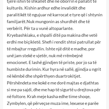
tjerë ishin te shkallët dhe në oborrin e pallatit të
kulturës. Kishin ardhur edhe invalidët dhe
paralitikët të ngujuar në karrocat e tyre që i shtynin
familjarët.Nuk mungonin as shurdhët dhe të
verbërit. Për ta u vunë altoparlante.
Kryebashkiaku, e shpalli ditë pa makina dhe vetë
erdhi me biçikletë. Shefi i rendit shtoi patrullat për
të mbajtur rregullin. Ishte një ditë e madhe, por
unë jam stekë e vjetër, nuk më rrëmbejnë
emocionet. E lashë gjindjen të priste, por jo sa të
humbiste durimin. Kur hyra në sallë, gjindja u ngrit
në këmbë dhe shpërthyen duartrokitjet.
Përshëndeta me kokë e me dorë majtas e djathtas
si me pa sajdi, dhe me hap të sigurtë u drejtova për
në foltore. Krah meje kasha edhe time shoqe,
Zymbylen, që përveçse muza ime, lexuese e parëe