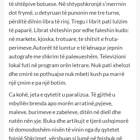
të shtëpive botuese. Në shtypshkronjë s’merrnin
dot frymë, u detyruan të punonin me tre turne,
përditë dilnin libra të rinj. Tregu i librit pati lulzim
të paparë. Librat shiteshin por edhe faleshin kudo:
në markete, kjoska, trotuare, te shitsit e fruta-
perimeve.Autorët të lumtur e të kënaqur jepnin
autografe me shkrim të palexueshëm. Televizioni
lokal futi në program orën letrare. Nuk pati xhelozi
dhe cmirë se pothuajse nuk mbeti kush pa marrë
një çmim e pa një botim.
Ca kohë, jeta e qytetit u paralizua. Të gjithë u
mbyllën brenda apo morën arratinë,pyjeve,
maleve, burimeve e zabeleve, ditën në diell dhe
natën nën yje. Buka dhe artikujt e tjerë ushqimorë
të domosdoshëm nisën të vinin nga dy qytetet
fqinjë.Shkrimet, vërshuan si lumë në fejsbuk,në