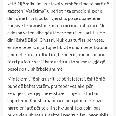
këtë. Një miku im, kur lexoi vjershën time të parë në
gazetën “Vetëtima”, u përlot nga emocioni, por e
dini ç’më tha? E bukur vjersha, po çe do,mender
zonjave të pranishme, mut emri mut mbiemri! Nuk
e desha veten, dhe që atëhere emri im i artit, siç e
dini është Bilbil Gjyzari. Nuk dua tu flas për vete,
është e tepërt, mjaftojnë librat e shumtë të botuar,
çmimet e fituara dhe titujt e nderit, por nuk mund
të rri pa folur sesi i kam arritur ato suksese, gjë që
besoj do t’u shërbejë shumë.
Miqtë e mi. Të shkruarit, të bërit letërsi, është një
punë që bëhet vetëm, pra tepër vetiake, për
kënaqësi, për qejf, në ekstazë, si një masturbim
shpirtëror. Kur shkruani, nën përqafimin e muzës,
harrojeni atë për të cilin shkruani, lexuesin, pasi
nuk e vlen, shpesh ai është i paditur, i mungon shija