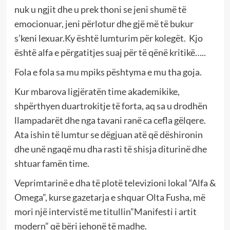
nuk u ngjit dhe u prek thoni se jeni shumë të
emocionuar, jeni përlotur dhe gjë më të bukur
s’keni lexuar.Ky është lumturim për kolegët. Kjo
është alfa e përgatitjes suaj për të qënë kritikë…..
Fola e fola sa mu mpiks pështyma e mu tha goja.
Kur mbarova ligjëratën time akademikike,
shpërthyen duartrokitje të forta, aq sa u drodhën
llampadarët dhe nga tavani ranë ca cefla gëlqere.
Ata ishin të lumtur se dëgjuan atë që dëshironin
dhe unë ngaqë mu dha rasti të shisja diturinë dhe
shtuar famën time.
Veprimtarinë e dha të plotë televizioni lokal “Alfa &
Omega”, kurse gazetarja e shquar Olta Fusha, më
mori një intervistë me titullin”Manifesti i artit
modern” që bëri jehonë të madhe.