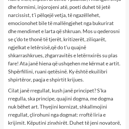
dhe formimi, injorojeni atë, poeti duhet të jetë
narcissist, t’i pëlqejë vetja, të ngazëllehet,
emocionohet bile të mallëngjehet nga bukurirat
dhe mendimet e larta që shkruan. Mos u qederosni
se ç’do te thonë të tjerët, kritizerët, ziliqarët,
ngjelkat e letërsisë,që do t’u quajnë
shkarrashkrues, zhgarravitës e letërnxirës su plas
fare! Ata janë hiena që ushqehen me kërmat e artit.
Shpërfillini, ruani qetësinë. Ky është ekuilibri
shpirtëror, paqja e shpirtit krijues.
Cilat janë rregullat, kush janë principet? S’ka
rregulla, ska principe, quajini dogma, me dogma
nuk bëhet art. Thyejini kornizat, shkallmojini
rregullat, çlirohuni nga dogmat: rroftë liria e
krijimit. Këputini zinxhirët. Duhet të jeni novatorë,