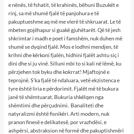
e nënës, të fshatit, të krahinës, bëhuni Buzukët e
rinj, sa më shumë fjalë të panjohura e të
pakuptueshme aq më me vlerë të shkruarat. Le të
mbeten gojëhapur si guakë gjuhëtarët. Që të jesh
shkrimtar i madh e poet i famshëm, nuk duhen më
shumë se dyqind fjalë. Mos e lodhni mendjen, të
krihni dhe kërkoni fjalën, hidhini fjalët ashtu siç i
dini dhe si ju vinë. Silluni mbi to si kali në lëmë, ku
përzjehen tok byku dhe kokrrat! Mjaftojnë e
teprojnë. S’ka fjalë të ndaluara, vetë ekzistenca e
tyre është liria e përdorimit. Fjalët më të bukura
janë të shëmtuarat. Bukuria shkëlqen nga
shëmtimi dhe përçudnimi. Banaliteti dhe
natyralizmi është fisnikëri. Arti modern, nuk
pranon finesë e delikatesë, por vrazhdësi, e
ashpërsi, abstraksion në formë dhe pakuptishmëri