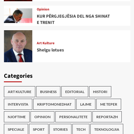
Opinion
KUR PËRGJEGJËSIA DEL NGA SHINAT
E TRENIT
Art Kulture
Shelgu lotues
Categories
ART KULTURE
BUSINESS
EDITORIAL
HISTORI
INTERVISTA
KRIPTOMONEDHAT
LAJME
ME TEPER
NJOFTIME
OPINION
PERSONALITETE
REPORTAZH
SPECIALE
SPORT
STORIES
TECH
TEKNOLOGJIA