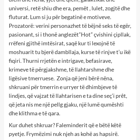
universi, retë shiu dhe era, pemët , lulet, zogjtë dhe
fluturat. Lum si ju për begatinë e motiveve.
Prozatorë: verini personazhet të bëjnë seks të egër,
pasionant, si i thonë anglezët”Hot” çvishini çipllak,
rrëfeni gjithë imtësirat, saqë kur ti lexojnë të
moshuarit tu bjerë dambllaja, kurse të rinjve t’u ikë
fiqiri. Thurni rrjetën e intrigave, befasirave,
krimeve të përgjakshme, të llahtarshme dhe
ligësive tmerruese. Zonja që jeni bërë nëna,
shkruani për tmerrin e urryer të dhimbjeve të
lindjes, që vajzat të llahtarisen e ta dine seç’i prêt,
që jeta nis me një pellg gjaku, një lumë qumështi
dhe klithma e të qara.
Kur duhet shkruar? Faleminderit që e bëtë këtë
pyetje. Frymëzimi nuk njeh as kohë as hapsirë.