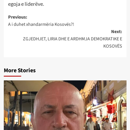
egoja e liderëve.
Post
Previous:
A i duhet xhandarmëria Kosovës?!
navigation
Next:
ZGJEDHJET, LIRIA DHE E ARDHMJA DEMOKRATIKE E
KOSOVËS
More Stories