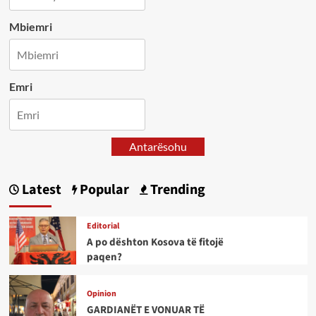
Mbiemri
Emri
Antarësohu
Latest
Popular
Trending
Editorial
A po dështon Kosova të fitojë
paqen?
Opinion
GARDIANËT E VONUAR TË