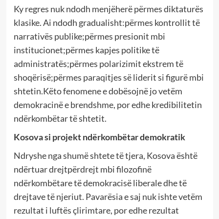
Ky regres nuk ndodh menjëherë përmes diktaturës
klasike. Ai ndodh gradualisht:përmes kontrollit të
narrativës publike;përmes presionit mbi
institucionet;përmes kapjes politike të
administratës;përmes polarizimit ekstrem të
shoqërisë;përmes paraqitjes së liderit si figurë mbi
shtetin.Këto fenomene e dobësojnë jo vetëm
demokracinë e brendshme, por edhe kredibilitetin
ndërkombëtar të shtetit.
Kosova si projekt ndërkombëtar demokratik
Ndryshe nga shumë shtete të tjera, Kosova është
ndërtuar drejtpërdrejt mbi filozofinë
ndërkombëtare të demokracisë liberale dhe të
drejtave të njeriut. Pavarësia e saj nuk ishte vetëm
rezultat i luftës çlirimtare, por edhe rezultat