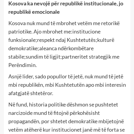
Kosova ka nevojë për republikë institucionale, jo
republikë emocionale
Kosova nuk mund të mbrohet vetëm me retorikë
patriotike. Ajo mbrohet me:institucione
funksionale;respekt ndaj Kushtetutës;kulturë
demokratike;aleanca ndërkombëtare
stabile;sundim të ligjit;partneritet strategjik me
Perëndimin.
Asnjë lider, sado popullor të jetë, nuk mund të jetë
mbi republikën, mbi Kushtetutën apo mbi interesin
afatgjatë shtetëror.
Në fund, historia politike dëshmon se pushtetet
narcizoide mund të fitojnë përkohësisht
propagandën, por shtetet demokratike mbijetojnë
vetëm atëherë kur institucionet janë më të forta se