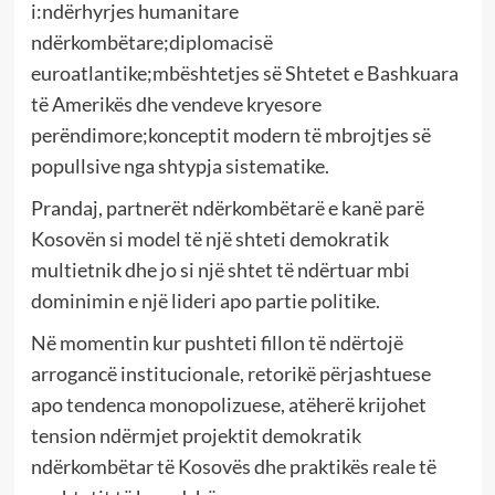
i:ndërhyrjes humanitare
ndërkombëtare;diplomacisë
euroatlantike;mbështetjes së Shtetet e Bashkuara
të Amerikës dhe vendeve kryesore
perëndimore;konceptit modern të mbrojtjes së
popullsive nga shtypja sistematike.
Prandaj, partnerët ndërkombëtarë e kanë parë
Kosovën si model të një shteti demokratik
multietnik dhe jo si një shtet të ndërtuar mbi
dominimin e një lideri apo partie politike.
Në momentin kur pushteti fillon të ndërtojë
arrogancë institucionale, retorikë përjashtuese
apo tendenca monopolizuese, atëherë krijohet
tension ndërmjet projektit demokratik
ndërkombëtar të Kosovës dhe praktikës reale të