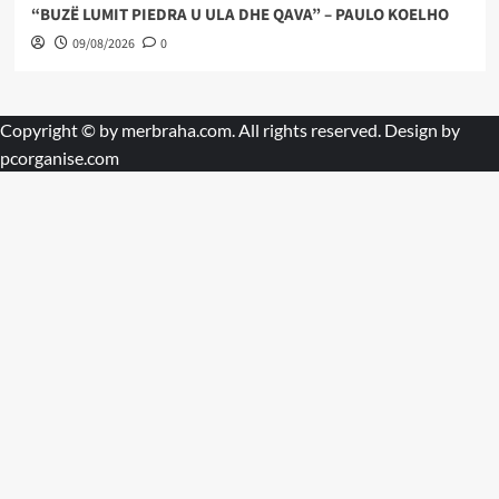
“BUZË LUMIT PIEDRA U ULA DHE QAVA” – PAULO KOELHO
09/08/2026
0
Copyright © by
merbraha.com
. All rights reserved. Design by
pcorganise.com