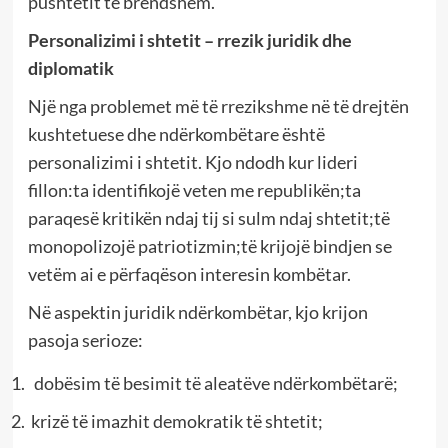
pushtetit të brendshëm.
Personalizimi i shtetit – rrezik juridik dhe
diplomatik
Një nga problemet më të rrezikshme në të drejtën
kushtetuese dhe ndërkombëtare është
personalizimi i shtetit. Kjo ndodh kur lideri
fillon:ta identifikojë veten me republikën;ta
paraqesë kritikën ndaj tij si sulm ndaj shtetit;të
monopolizojë patriotizmin;të krijojë bindjen se
vetëm ai e përfaqëson interesin kombëtar.
Në aspektin juridik ndërkombëtar, kjo krijon
pasoja serioze:
dobësim të besimit të aleatëve ndërkombëtarë;
krizë të imazhit demokratik të shtetit;