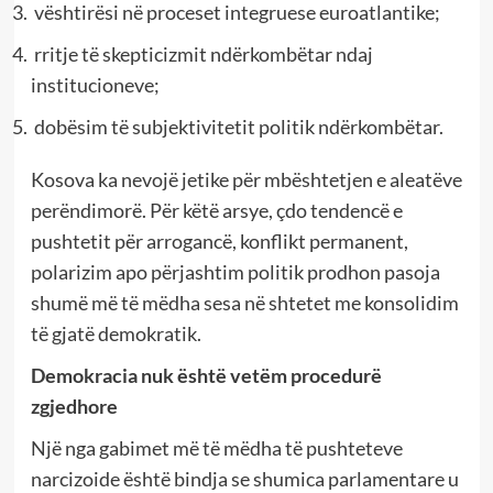
vështirësi në proceset integruese euroatlantike;
rritje të skepticizmit ndërkombëtar ndaj
institucioneve;
dobësim të subjektivitetit politik ndërkombëtar.
Kosova ka nevojë jetike për mbështetjen e aleatëve
perëndimorë. Për këtë arsye, çdo tendencë e
pushtetit për arrogancë, konflikt permanent,
polarizim apo përjashtim politik prodhon pasoja
shumë më të mëdha sesa në shtetet me konsolidim
të gjatë demokratik.
Demokracia nuk është vetëm procedurë
zgjedhore
Një nga gabimet më të mëdha të pushteteve
narcizoide është bindja se shumica parlamentare u