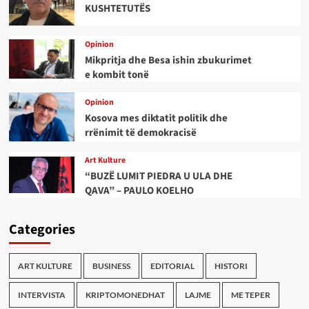
KUSHTETUTËS
Opinion
Mikpritja dhe Besa ishin zbukurimet
e kombit tonë
Opinion
Kosova mes diktatit politik dhe
rrënimit të demokracisë
Art Kulture
“BUZË LUMIT PIEDRA U ULA DHE
QAVA” – PAULO KOELHO
Categories
ART KULTURE
BUSINESS
EDITORIAL
HISTORI
INTERVISTA
KRIPTOMONEDHAT
LAJME
ME TEPER