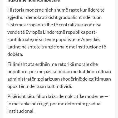
Historia moderne njeh shumë raste kur liderë të
zgjedhur demokratikisht gradualisht ndërtuan
sisteme arrogante dhe të centralizuara:në disa
vende të Evropës Lindore;në republika post-
konfliktuale;në sisteme populiste të Amerikës
Latine;në shtete tranzicionale me institucione të
dobëta.
Fillimisht ata erdhën me retorikë morale dhe
popullore, por më pas:sulmuan mediat;kontrolluan
administratën;polarizuan shoqërinë;delegjitimuan
opozitën;ndërtuan kult individi.
Pikërisht këtu fillon kriza demokratike moderne —
jo me tanke në rrugë, por me deformim gradual
institucional.