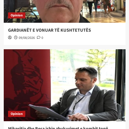
Opinion
GARDIANËT E VONUAR TË KUSHTETUTËS
09/08/2026
0
Opinion
Mikpritja dhe Besa ishin zbukurimet e kombit tonë