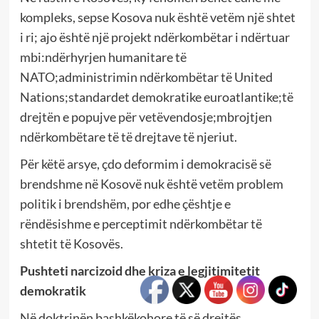
kompleks, sepse Kosova nuk është vetëm një shtet
i ri; ajo është një projekt ndërkombëtar i ndërtuar
mbi:ndërhyrjen humanitare të
NATO;administrimin ndërkombëtar të United
Nations;standardet demokratike euroatlantike;të
drejtën e popujve për vetëvendosje;mbrojtjen
ndërkombëtare të të drejtave të njeriut.
Për këtë arsye, çdo deformim i demokracisë së
brendshme në Kosovë nuk është vetëm problem
politik i brendshëm, por edhe çështje e
rëndësishme e perceptimit ndërkombëtar të
shtetit të Kosovës.
Pushteti narcizoid dhe kriza e legjitimitetit
demokratik
Në doktrinën bashkëkohore të së drejtës