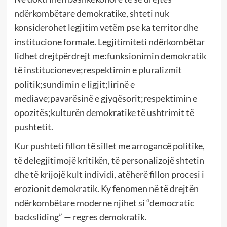
ndërkombëtare demokratike, shteti nuk
konsiderohet legjitim vetëm pse ka territor dhe
institucione formale. Legjitimiteti ndërkombëtar
lidhet drejtpërdrejt me:funksionimin demokratik
të institucioneve;respektimin e pluralizmit
politik;sundimin e ligjit;lirinë e
mediave;pavarësinë e gjyqësorit;respektimin e
opozitës;kulturën demokratike të ushtrimit të
pushtetit.
Kur pushteti fillon të sillet me arrogancë politike,
të delegjitimojë kritikën, të personalizojë shtetin
dhe të krijojë kult individi, atëherë fillon procesi i
erozionit demokratik. Ky fenomen në të drejtën
ndërkombëtare moderne njihet si “democratic
backsliding” — regres demokratik.