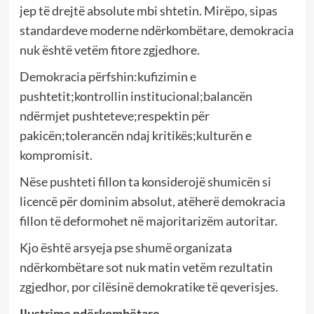
jep të drejtë absolute mbi shtetin. Mirëpo, sipas
standardeve moderne ndërkombëtare, demokracia
nuk është vetëm fitore zgjedhore.
Demokracia përfshin:kufizimin e
pushtetit;kontrollin institucional;balancën
ndërmjet pushteteve;respektin për
pakicën;tolerancën ndaj kritikës;kulturën e
kompromisit.
Nëse pushteti fillon ta konsiderojë shumicën si
licencë për dominim absolut, atëherë demokracia
fillon të deformohet në majoritarizëm autoritar.
Kjo është arsyeja pse shumë organizata
ndërkombëtare sot nuk matin vetëm rezultatin
zgjedhor, por cilësinë demokratike të qeverisjes.
Ilustrime ndërkombëtare