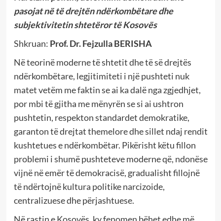
pasojat në të drejtën ndërkombëtare dhe
subjektivitetin shtetëror të Kosovës
Shkruan:
Prof. Dr. Fejzulla BERISHA
Në teorinë moderne të shtetit dhe të së drejtës
ndërkombëtare, legjitimiteti i një pushteti nuk
matet vetëm me faktin se ai ka dalë nga zgjedhjet,
por mbi të gjitha me mënyrën se si ai ushtron
pushtetin, respekton standardet demokratike,
garanton të drejtat themelore dhe sillet ndaj rendit
kushtetues e ndërkombëtar. Pikërisht këtu fillon
problemi i shumë pushteteve moderne që, ndonëse
vijnë në emër të demokracisë, gradualisht fillojnë
të ndërtojnë kultura politike narcizoide,
centralizuese dhe përjashtuese.
Në rastin e Kosovës, ky fenomen bëhet edhe më