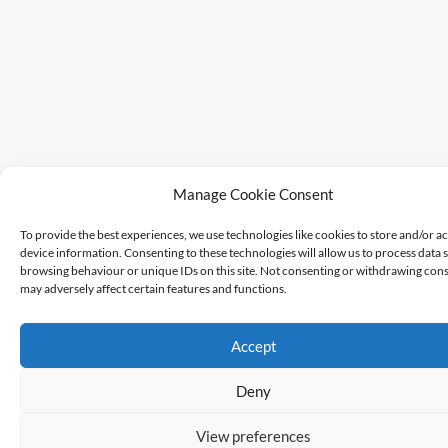
Manage Cookie Consent
To provide the best experiences, we use technologies like cookies to store and/or a
device information. Consenting to these technologies will allow us to process data 
browsing behaviour or unique IDs on this site. Not consenting or withdrawing cons
may adversely affect certain features and functions.
Accept
Deny
View preferences