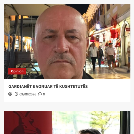
Opinion
GARDIANËT E VONUAR TË KUSHTETUTËS
09/08/2026
0