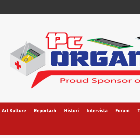
Art Kulture
Reportazh
Histori
Intervista
Forum
T