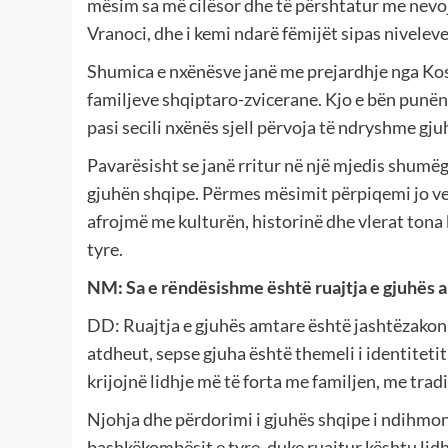
mësim sa më cilësor dhe të përshtatur me nevoj
Vranoci, dhe i kemi ndarë fëmijët sipas nivelev
Shumica e nxënësve janë me prejardhje nga Kos
familjeve shqiptaro-zvicerane. Kjo e bën punën
pasi secili nxënës sjell përvoja të ndryshme gj
Pavarësisht se janë rritur në një mjedis shumë
gjuhën shqipe. Përmes mësimit përpiqemi jo vet
afrojmë me kulturën, historinë dhe vlerat tona
tyre.
NM: Sa e rëndësishme është ruajtja e gjuhës a
DD: Ruajtja e gjuhës amtare është jashtëzakoni
atdheut, sepse gjuha është themeli i identiteti
krijojnë lidhje më të forta me familjen, me tradi
Njohja dhe përdorimi i gjuhës shqipe i ndihmon
bashkëkombësit e tyre, duke ruajtur kështu lidh