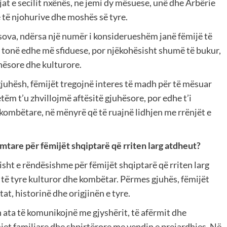
at e secilit nxënës, ne jemi dy mësuese, unë dhe Arbërie
e të njohurive dhe moshës së tyre.
ova, ndërsa një numër i konsiderueshëm janë fëmijë të
 tonë edhe më sfiduese, por njëkohësisht shumë të bukur,
uhësore dhe kulturore.
gjuhësh, fëmijët tregojnë interes të madh për të mësuar
ëm t’u zhvillojmë aftësitë gjuhësore, por edhe t’i
 kombëtare, në mënyrë që të ruajnë lidhjen me rrënjët e
mtare për fëmijët shqiptarë që rriten larg atdheut?
sht e rëndësishme për fëmijët shqiptarë që rriten larg
t të tyre kulturor dhe kombëtar. Përmes gjuhës, fëmijët
tat, historinë dhe origjinën e tyre.
 ata të komunikojnë me gjyshërit, të afërmit dhe
jet familjare dhe shpirtërore me vendin e prejardhjes. Në