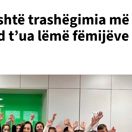
shtë trashëgimia më
 t’ua lëmë fëmijëve