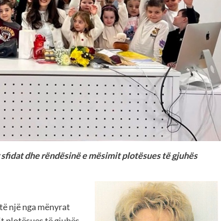
fidat dhe rëndësinë e mësimit plotësues të gjuhës
të një nga mënyrat
it plotësues të gjuhës