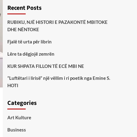
Recent Posts
RUBIKU, NJË HISTORI E PAZAKONTË MBITOKE
DHE NËNTOKE
Fjalë të urta për librin
Lëre ta dëgjojë zemrën
KUR SHPATA FILLON TË ECË MBI NE
”Luftëtari i lirisë” një vëllim i ri poetik nga Emine S.
HOTI
Categories
Art Kulture
Business