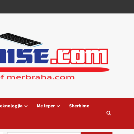
eknologjia
Me teper
Sherbime