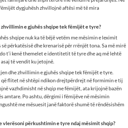
fëmijët dygjuhësh zhvillojnë aftësi më të mira
 zhvillimin e gjuhës shqipe tek fëmijët e tyre?
juhës shqipe nuk ka të bëjë vetëm me mësimin e leximit
 së përkatësisë dhe krenarisë për rrënjët tona. Sa më mirë
do t’i kenë themelet e identitetit të tyre dhe aq më lehtë
asaj të vendit ku jetojnë.
en dhe zhvillimin e gjuhës shqipe tek fëmijët e tyre.
 që flitet në shtëpi ndikon drejtpërdrejt në formimin e tij
jnë vazhdimisht në shqip me fëmijët, ata krijojnë bazën
s amtare. Po ashtu, dërgimi i fëmijëve në mësimin
i ngushtë me mësuesit janë faktorë shumë të rëndësishëm
e vlerësoni përkushtimin e tyre ndaj mësimit shqip?