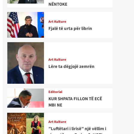
NËNTOKE
Art Kulture
Fjalë të urta për librin
Art Kulture
Lëre ta dëgjojë zemrën
Editorial
KUR SHPATA FILLON TË ECË
MBI NE
Art Kulture
”Luftëtari i lirisë” një vëllim i