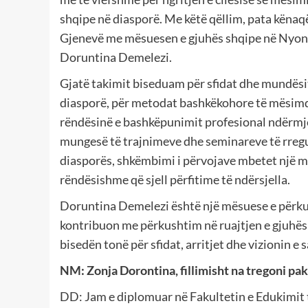
shqipe në diasporë. Me këtë qëllim, pata kënaq
Gjenevë me mësuesen e gjuhës shqipe në Nyon 
Doruntina Demelezi.
Gjatë takimit biseduam për sfidat dhe mundësi
diasporë, për metodat bashkëkohore të mësim
rëndësinë e bashkëpunimit profesional ndërm
mungesë të trajnimeve dhe seminareve të rregu
diasporës, shkëmbimi i përvojave mbetet një m
rëndësishme që sjell përfitime të ndërsjella.
Doruntina Demelezi është një mësuese e përkush
kontribuon me përkushtim në ruajtjen e gjuhës dh
bisedën tonë për sfidat, arritjet dhe vizionin e
NM: Zonja Dorontina, fillimisht na tregoni pa
DD: Jam e diplomuar në Fakultetin e Edukimit t