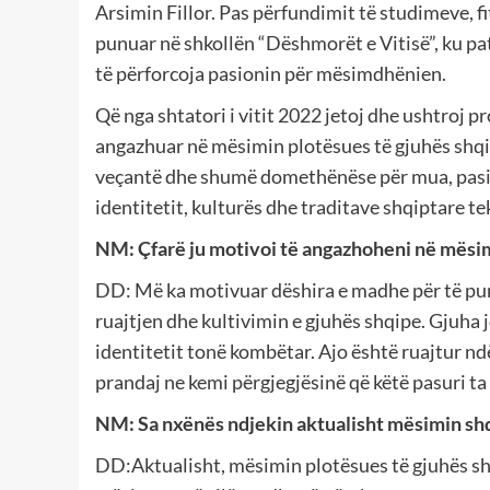
Arsimin Fillor. Pas përfundimit të studimeve, f
punuar në shkollën “Dëshmorët e Vitisë”, ku pa
të përforcoja pasionin për mësimdhënien.
Që nga shtatori i vitit 2022 jetoj dhe ushtroj p
angazhuar në mësimin plotësues të gjuhës shqip
veçantë dhe shumë domethënëse për mua, pasi p
identitetit, kulturës dhe traditave shqiptare tek 
NM: Çfarë ju motivoi të angazhoheni në mësim
DD: Më ka motivuar dëshira e madhe për të pun
ruajtjen dhe kultivimin e gjuhës shqipe. Gjuha 
identitetit tonë kombëtar. Ajo është ruajtur nd
prandaj ne kemi përgjegjësinë që këtë pasuri ta p
NM: Sa nxënës ndjekin aktualisht mësimin shqi
DD:Aktualisht, mësimin plotësues të gjuhës shq