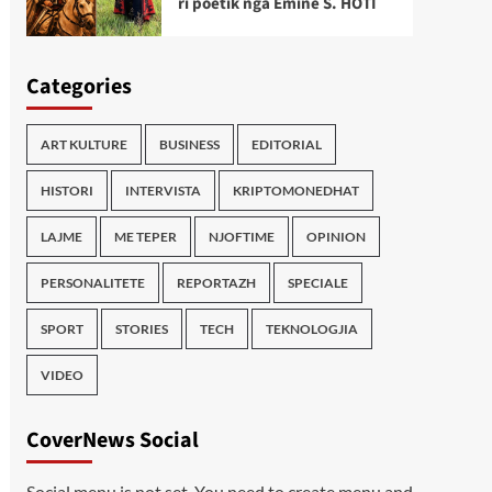
ri poetik nga Emine S. HOTI
Categories
ART KULTURE
BUSINESS
EDITORIAL
HISTORI
INTERVISTA
KRIPTOMONEDHAT
LAJME
ME TEPER
NJOFTIME
OPINION
PERSONALITETE
REPORTAZH
SPECIALE
SPORT
STORIES
TECH
TEKNOLOGJIA
VIDEO
CoverNews Social
Social menu is not set. You need to create menu and