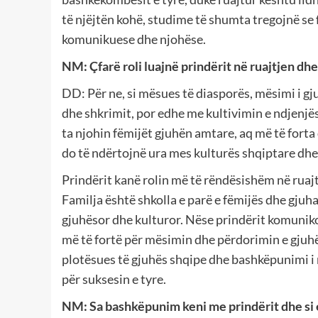
të njëjtën kohë, studime të shumta tregojnë se 
komunikuese dhe njohëse.
NM: Çfarë roli luajnë prindërit në ruajtjen dhe
DD: Për ne, si mësues të diasporës, mësimi i g
dhe shkrimit, por edhe me kultivimin e ndjenjës
ta njohin fëmijët gjuhën amtare, aq më të forta 
do të ndërtojnë ura mes kulturës shqiptare dhe 
Prindërit kanë rolin më të rëndësishëm në ruajtj
Familja është shkolla e parë e fëmijës dhe gjuha
gjuhësor dhe kulturor. Nëse prindërit komuniko
më të fortë për mësimin dhe përdorimin e gjuhë
plotësues të gjuhës shqipe dhe bashkëpunimi 
për suksesin e tyre.
NM: Sa bashkëpunim keni me prindërit dhe si 