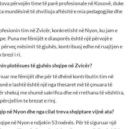
itova përvojën time të parë profesionale në Kosovë, duke
ta mundësinë të zhvilloja aftësitë e mia pedagogjike dhe
rofesionin tim në Zvicër, konkretisht në Nyon, ku jam e
e. Puna me fëmijët e diasporës është një përvojë e
ërveç mësimit të gjuhës, kontribuoj edhe në ruajtjen e
brezi i ri.
in plotësues të gjuhës shqipe në Zvicër?
uar me fëmijët dhe për të dhënë kontributin tim në
jonë e lashtë është një nga thesaret më të çmuara të
ër shekuj me shumë sakrifica dhe në rrethana të vështira,
ërcjellim te brezat e rinj.
p në Nyon dhe nga cilat treva shqiptare vijnë ata?
ipe në Nyon e ndjekin 53 nxënës. Për të siguruar një