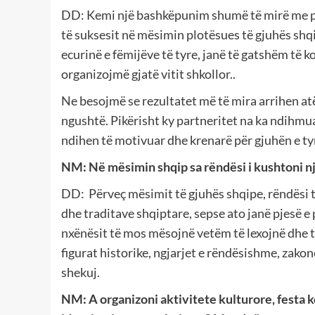
DD: Kemi një bashkëpunim shumë të mirë me pri
të suksesit në mësimin plotësues të gjuhës shq
ecurinë e fëmijëve të tyre, janë të gatshëm të
organizojmë gjatë vitit shkollor..
Ne besojmë se rezultatet më të mira arrihen a
ngushtë. Pikërisht ky partneritet na ka ndihmua
ndihen të motivuar dhe krenarë për gjuhën e ty
NM: Në mësimin shqip sa rëndësi i kushtoni nj
DD: Përveç mësimit të gjuhës shqipe, rëndësi t
dhe traditave shqiptare, sepse ato janë pjesë 
nxënësit të mos mësojnë vetëm të lexojnë dhe të
figurat historike, ngjarjet e rëndësishme, zakon
shekuj.
NM:
A organizoni aktivitete kulturore, festa