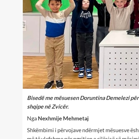
Bisedë me mësuesen Doruntina Demelezi për s
shqipe në Zvicër.
Nga
Nexhmije Mehmetaj
Shkëmbimi i përvojave ndërmjet mësuesve ësh
më të vlefshme për ngritjen e cilësisë së mësim