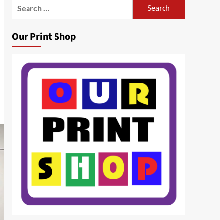
Search
for:
Our Print Shop