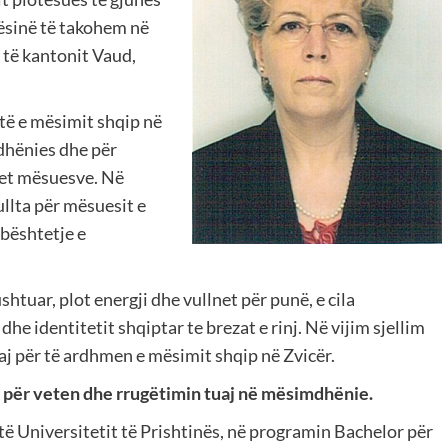
ësinë të takohem në
të kantonit Vaud,
të e mësimit shqip në
dhënies dhe për
jet mësuesve. Në
llta për mësuesit e
bështetje e
tuar, plot energji dhe vullnet për punë, e cila
e identitetit shqiptar te brezat e rinj. Në vijim sjellim
 saj për të ardhmen e mësimit shqip në Zvicër.
k për veten dhe rrugëtimin tuaj në mësimdhënie.
ë Universitetit të Prishtinës, në programin Bachelor për