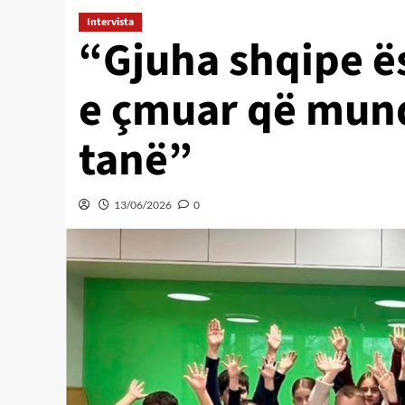
Intervista
“Gjuha shqipe ë
e çmuar që mund
tanë”
13/06/2026
0