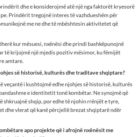
ndërit dhe e konsiderojmë atë një nga faktorët kryesorë
ipe. Prindërit tregojnë interes të vazhdueshëm për
 komunikojnë me ne dhe të mbështesin aktivitetet që
tëherë kur mësuesi, nxënësi dhe prindi bashkëpunojnë
r të krijojmë një mjedis pozitiv mësimor, ku fëmijët
re amtare.
ohjes së historisë, kulturës dhe traditave shqiptare?
ë veçantë i kushtojmë edhe njohjes së historisë, kulturës
e pandashme e identitetit tonë kombëtar. Ne synojmë që
 shkruajnë shqip, por edhe të njohin rrënjët e tyre,
et dhe vlerat që kanë përcjellë brezat shqiptarë ndër
 kombëtare apo projekte që i afrojnë nxënësit me