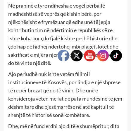
Në praninë e tyre ndihesha e vogël përballë
madhështisë së veprës që kishin bërë, por
njëkohësisht e frymëzuar që edhe unë të jepja
kontributin tim në ndërtimin e republikës së re.
Ishte koha kur çdo fjalë kishte peshë historie dhe
çdo hap që hidhej ndërtohej mbi plagët, lotët dhe
sakrificat e mijëra njerëzve që kishin besuar se liria
do të vinte një ditë.
Ajo periudhë nuk ishte vetëm fillimi i
institucioneve të Kosovës, por lindja e një shprese
të re për brezat që do të vinin. Dhe unë e
konsideroja veten me fat që pata mundësinë të jem
dëshmitare dhe pjesëmarrëse në atë kapitull të
shenjtë të historisë sonë kombëtare.
Dhe, më në fund erdhi ajo ditë e shumëpritur, dita