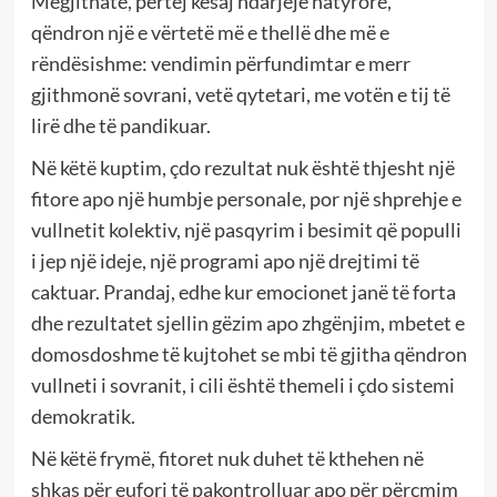
Megjithatë, përtej kësaj ndarjeje natyrore,
qëndron një e vërtetë më e thellë dhe më e
rëndësishme: vendimin përfundimtar e merr
gjithmonë sovrani, vetë qytetari, me votën e tij të
lirë dhe të pandikuar.
Në këtë kuptim, çdo rezultat nuk është thjesht një
fitore apo një humbje personale, por një shprehje e
vullnetit kolektiv, një pasqyrim i besimit që populli
i jep një ideje, një programi apo një drejtimi të
caktuar. Prandaj, edhe kur emocionet janë të forta
dhe rezultatet sjellin gëzim apo zhgënjim, mbetet e
domosdoshme të kujtohet se mbi të gjitha qëndron
vullneti i sovranit, i cili është themeli i çdo sistemi
demokratik.
Në këtë frymë, fitoret nuk duhet të kthehen në
shkas për eufori të pakontrolluar apo për përçmim