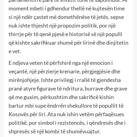
moment mbeti i gdhendur thellë në kujtesën time
si një ndër çastet më domethënëse të jetës, sepse
nuk ishte thjesht një propozim politik, por një
thirrje për të qenë pjesë e historisë së një populli
që kishte sakrifikuar shumë për lirinë dhe dinjitetin
e vet.
E ndjeva veten të përfshirë nga një emocion i
veçantë, një përzierje krenarie, përgjegjësie dhe
mirënjohjeje. Ishte privilegj i rrallë të gjendesha
pranë atyre figurave të ndritura, burrave dhe grave
që me guxim, përkushtim dhe sakrificë kishin
bartur mbi supe ëndrrën shekullore të popullit të
Kosovës për liri. Ata nuk ishin vetëm përfaqësues
politikë, por simbol i rezistencës, i qëndresës dhe i
shpresës së një kombi të shumëvuajtur.