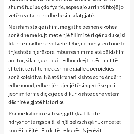
shumë fuqi se çdo fyerje, sepse ajo arrin të fitojë jo
vetëm vota, por edhe besim afatgjatë.
Ne ishim ata që ishim, me gjithë peshën e kohës
sonë dhe me kujtimet e një fillimi të ri që na dukej si
fitore e madhe në vetvete. Dhe, në mënyrën tonë të
thjeshtë e njerëzore, mburreshim me atë që kishim
arritur, sikur çdo hap i hedhur drejt ndërtimit të
shtetit të ishte një dëshmi e gjallë e përpjekjes
sonë kolektive. Në atë krenari kishte edhe ëndërr,
edhe mund, edhe një ndjenjë të sinqertë se po i
jepnim formë diçkaje që dikur kishte qenë vetëm
dëshirë e gjatë historike.
Por me kalimin e viteve, gjithçka filloi të
ndryshonte ngadalë, si një peizazh që nuk mbetet
kurrë i njëjtë nën dritën e kohës. Njerëzit