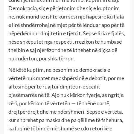
Demokracia, siç e përjetonim dhe siç e kuptonim
ne, nuk mund të ishte kurrsesi një hapësirë ku fjala
e lirë shndërrohej në mjet për të lënduar apo për të
nëpërkëmbur dinjitetin e tjetrit. Sepse liria e fjalës,
nëse shkëputet nga respekti, rrezikon të humbasë
thelbin e saj njerëzor dhe të kthehet në diçka që
nuk ndërton, por shkatërron.
Në këtë kuptim, ne besonim se demokracia e
vërtetë nuk matet me ashpërsinë e debatit, por me
aftësinë për të ruajtur dinjitetin e secilit
pjesëmarrës në të. Ajo nuk kërkon fyerje, as ngritje
zëri, por kërkon të vërtetën — të thënë qartë,
drejtpërdrejt dhe me ndershmëri. Sepse e vërteta,
kur shprehet pa maska dhe pa qëllime të fshehura,
ka fuqinë të bindë më shumë se çdo retorikë e