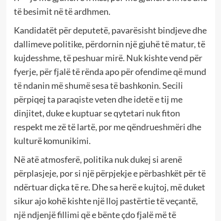
të besimit në të ardhmen.
Kandidatët për deputetë, pavarësisht bindjeve dhe
dallimeve politike, përdornin një gjuhë të matur, të
kujdesshme, të peshuar mirë. Nuk kishte vend për
fyerje, për fjalë të rënda apo për ofendime që mund
të ndanin më shumë sesa të bashkonin. Secili
përpiqej ta paraqiste veten dhe idetë e tij me
dinjitet, duke e kuptuar se qytetari nuk fiton
respekt me zë të lartë, por me qëndrueshmëri dhe
kulturë komunikimi.
Në atë atmosferë, politika nuk dukej si arenë
përplasjeje, por si një përpjekje e përbashkët për të
ndërtuar diçka të re. Dhe sa herë e kujtoj, më duket
sikur ajo kohë kishte një lloj pastërtie të veçantë,
një ndjenjë fillimi që e bënte çdo fjalë më të