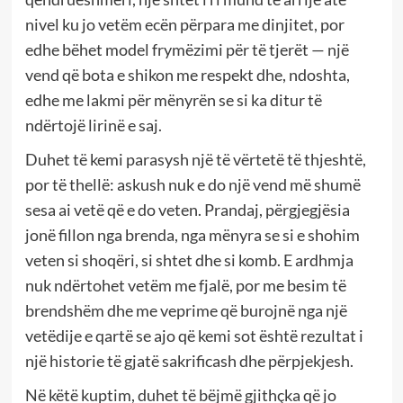
nivel ku jo vetëm ecën përpara me dinjitet, por
edhe bëhet model frymëzimi për të tjerët — një
vend që bota e shikon me respekt dhe, ndoshta,
edhe me lakmi për mënyrën se si ka ditur të
ndërtojë lirinë e saj.
Duhet të kemi parasysh një të vërtetë të thjeshtë,
por të thellë: askush nuk e do një vend më shumë
sesa ai vetë që e do veten. Prandaj, përgjegjësia
jonë fillon nga brenda, nga mënyra se si e shohim
veten si shoqëri, si shtet dhe si komb. E ardhmja
nuk ndërtohet vetëm me fjalë, por me besim të
brendshëm dhe me veprime që burojnë nga një
vetëdije e qartë se ajo që kemi sot është rezultat i
një historie të gjatë sakrificash dhe përpjekjesh.
Në këtë kuptim, duhet të bëjmë gjithçka që jo