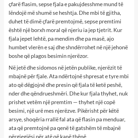
çfarë flasim, sepse fjala e pakujdesshme mund të
lëndojë më shumë se heshtja. Dhe mbi të gjitha,
duhet të dimë çfarë premtojmë, sepse premtimi
është një borxh moral që njeriu ia jep tjetrit. Kur
fjala jepet lehtë, pa mendim dhe pa masë, ajo
humbet vlerën e saj dhe shndërrohet në një jehonë
boshe që plagos besimin njerëzor.
Në jetë dhe sidomos në jetën publike, njerëzit të
mbajnë për fjale. Ata ndërtojnë shpresat e tyre mbi
ato që dëgjojnë dhe presin që fjala të ketë peshë,
nder dhe qëndrueshmëri. Dhe kur fjala thyhet, nuk
prishet vetëm një premtim — thyhet një copë
besimi, një urë mes njerëzve. Pikërisht për këtë
arsye, shoqëria rrallë fal ata që flasin pa menduar,
ata që premtojnë pa qenë të gatshëm të mbajnë
përgjegjësi për atë që kanë thënë.