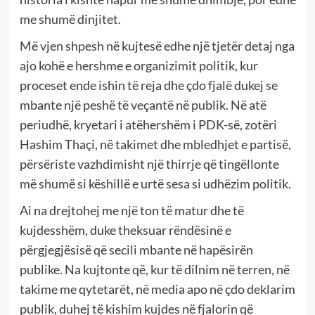
me shumë dinjitet.
Më vjen shpesh në kujtesë edhe një tjetër detaj nga
ajo kohë e hershme e organizimit politik, kur
proceset ende ishin të reja dhe çdo fjalë dukej se
mbante një peshë të veçantë në publik. Në atë
periudhë, kryetari i atëhershëm i PDK-së, zotëri
Hashim Thaçi, në takimet dhe mbledhjet e partisë,
përsëriste vazhdimisht një thirrje që tingëllonte
më shumë si këshillë e urtë sesa si udhëzim politik.
Ai na drejtohej me një ton të matur dhe të
kujdesshëm, duke theksuar rëndësinë e
përgjegjësisë që secili mbante në hapësirën
publike. Na kujtonte që, kur të dilnim në terren, në
takime me qytetarët, në media apo në çdo deklarim
publik, duhej të kishim kujdes në fjalorin që