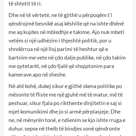
të shtetit të ri.
Dhe në të vërtetë, ne të gjithë u përpoqëm t’i
qëndrojmë besnikë asaj këshille që na ishte dhënë
me aq kujdes në mbledhje e takime. Ajo nuk mbeti
vetëm si një udhëzim i thjeshtë politik, por u
shndërrua në një lloj parimi të heshtur që e
bartnim me vete në çdo dalje publike, në çdo takim
me qytetarët, në çdo fjalë që shqiptonim para
kamerave apo në sheshe.
Në atë kohë, dukej sikur e gjithë skena politike po
mësonte të fliste me një gjuhë më të matur, më të
peshuar, sikur fjala po rikthente dinjitetin e saj si
mjet komunikimi dhe jo si armë përplasjeje. Dhe
ne, në mënyrën tonë, e ndienim se kjo ishte rruga e
duhur, sepse në thelb të bindjes sonë qëndronte