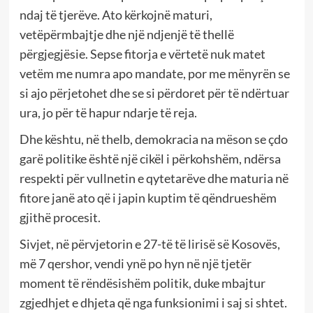
ndaj të tjerëve. Ato kërkojnë maturi,
vetëpërmbajtje dhe një ndjenjë të thellë
përgjegjësie. Sepse fitorja e vërtetë nuk matet
vetëm me numra apo mandate, por me mënyrën se
si ajo përjetohet dhe se si përdoret për të ndërtuar
ura, jo për të hapur ndarje të reja.
Dhe kështu, në thelb, demokracia na mëson se çdo
garë politike është një cikël i përkohshëm, ndërsa
respekti për vullnetin e qytetarëve dhe maturia në
fitore janë ato që i japin kuptim të qëndrueshëm
gjithë procesit.
Sivjet, në përvjetorin e 27-të të lirisë së Kosovës,
më 7 qershor, vendi ynë po hyn në një tjetër
moment të rëndësishëm politik, duke mbajtur
zgjedhjet e dhjeta që nga funksionimi i saj si shtet.