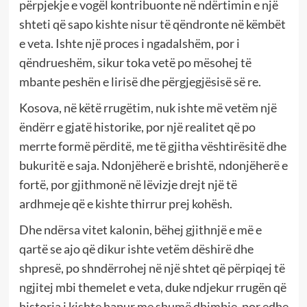
përpjekje e vogël kontribuonte në ndërtimin e një
shteti që sapo kishte nisur të qëndronte në këmbët
e veta. Ishte një proces i ngadalshëm, por i
qëndrueshëm, sikur toka vetë po mësohej të
mbante peshën e lirisë dhe përgjegjësisë së re.
Kosova, në këtë rrugëtim, nuk ishte më vetëm një
ëndërr e gjatë historike, por një realitet që po
merrte formë përditë, me të gjitha vështirësitë dhe
bukuritë e saja. Ndonjëherë e brishtë, ndonjëherë e
fortë, por gjithmonë në lëvizje drejt një të
ardhmeje që e kishte thirrur prej kohësh.
Dhe ndërsa vitet kalonin, bëhej gjithnjë e më e
qartë se ajo që dikur ishte vetëm dëshirë dhe
shpresë, po shndërrohej në një shtet që përpiqej të
ngjitej mbi themelet e veta, duke ndjekur rrugën që
historia i kishte hapur me shumë dhimbje, por edhe