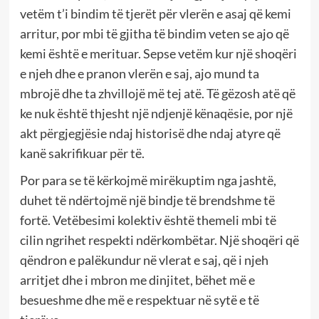
vetëm t’i bindim të tjerët për vlerën e asaj që kemi
arritur, por mbi të gjitha të bindim veten se ajo që
kemi është e merituar. Sepse vetëm kur një shoqëri
e njeh dhe e pranon vlerën e saj, ajo mund ta
mbrojë dhe ta zhvillojë më tej atë. Të gëzosh atë që
ke nuk është thjesht një ndjenjë kënaqësie, por një
akt përgjegjësie ndaj historisë dhe ndaj atyre që
kanë sakrifikuar për të.
Por para se të kërkojmë mirëkuptim nga jashtë,
duhet të ndërtojmë një bindje të brendshme të
fortë. Vetëbesimi kolektiv është themeli mbi të
cilin ngrihet respekti ndërkombëtar. Një shoqëri që
qëndron e palëkundur në vlerat e saj, që i njeh
arritjet dhe i mbron me dinjitet, bëhet më e
besueshme dhe më e respektuar në sytë e të