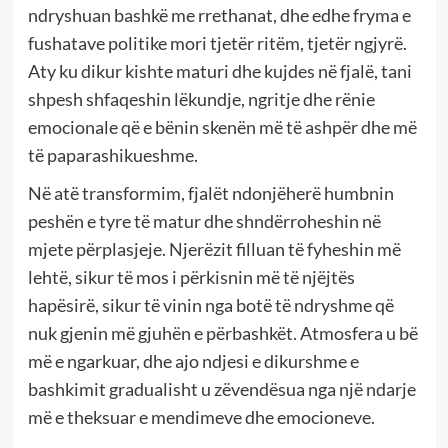
ndryshuan bashkë me rrethanat, dhe edhe fryma e
fushatave politike mori tjetër ritëm, tjetër ngjyrë.
Aty ku dikur kishte maturi dhe kujdes në fjalë, tani
shpesh shfaqeshin lëkundje, ngritje dhe rënie
emocionale që e bënin skenën më të ashpër dhe më
të paparashikueshme.
Në atë transformim, fjalët ndonjëherë humbnin
peshën e tyre të matur dhe shndërroheshin në
mjete përplasjeje. Njerëzit filluan të fyheshin më
lehtë, sikur të mos i përkisnin më të njëjtës
hapësirë, sikur të vinin nga botë të ndryshme që
nuk gjenin më gjuhën e përbashkët. Atmosfera u bë
më e ngarkuar, dhe ajo ndjesi e dikurshme e
bashkimit gradualisht u zëvendësua nga një ndarje
më e theksuar e mendimeve dhe emocioneve.