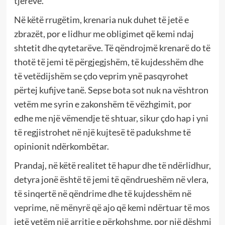
tjerëve.
Në këtë rrugëtim, krenaria nuk duhet të jetë e
zbrazët, por e lidhur me obligimet që kemi ndaj
shtetit dhe qytetarëve. Të qëndrojmë krenarë do të
thotë të jemi të përgjegjshëm, të kujdesshëm dhe
të vetëdijshëm se çdo veprim ynë pasqyrohet
përtej kufijve tanë. Sepse bota sot nuk na vështron
vetëm me syrin e zakonshëm të vëzhgimit, por
edhe me një vëmendje të shtuar, sikur çdo hap i yni
të regjistrohet në një kujtesë të padukshme të
opinionit ndërkombëtar.
Prandaj, në këtë realitet të hapur dhe të ndërlidhur,
detyra jonë është të jemi të qëndrueshëm në vlera,
të sinqertë në qëndrime dhe të kujdesshëm në
veprime, në mënyrë që ajo që kemi ndërtuar të mos
jetë vetëm një arritje e përkohshme, por një dëshmi