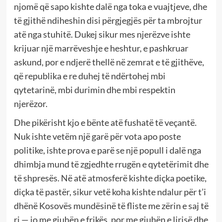
njomë që sapo kishte dalë nga toka e vuajtjeve, dhe
të gjithë ndiheshin disi përgjegjës për ta mbrojtur
atë nga stuhitë. Dukej sikur mes njerëzve ishte
krijuar një marrëveshje e heshtur, e pashkruar
askund, por e ndjerë thellë në zemrat e të gjithëve,
që republika e re duhej të ndërtohej mbi
qytetarinë, mbi durimin dhe mbi respektin
njerëzor.
Dhe pikërisht kjo e bënte atë fushatë të veçantë.
Nuk ishte vetëm një garë për vota apo poste
politike, ishte prova e parë se një popull i dalë nga
dhimbja mund të zgjedhte rrugën e qytetërimit dhe
të shpresës. Në atë atmosferë kishte diçka poetike,
diçka të pastër, sikur vetë koha kishte ndalur për t’i
dhënë Kosovës mundësinë të fliste me zërin e saj të
ri — jo me gjuhën e frikës, por me gjuhën e lirisë dhe