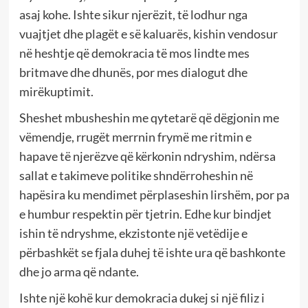
asaj kohe. Ishte sikur njerëzit, të lodhur nga
vuajtjet dhe plagët e së kaluarës, kishin vendosur
në heshtje që demokracia të mos lindte mes
britmave dhe dhunës, por mes dialogut dhe
mirëkuptimit.
Sheshet mbusheshin me qytetarë që dëgjonin me
vëmendje, rrugët merrnin frymë me ritmin e
hapave të njerëzve që kërkonin ndryshim, ndërsa
sallat e takimeve politike shndërroheshin në
hapësira ku mendimet përplaseshin lirshëm, por pa
e humbur respektin për tjetrin. Edhe kur bindjet
ishin të ndryshme, ekzistonte një vetëdije e
përbashkët se fjala duhej të ishte ura që bashkonte
dhe jo arma që ndante.
Ishte një kohë kur demokracia dukej si një filiz i