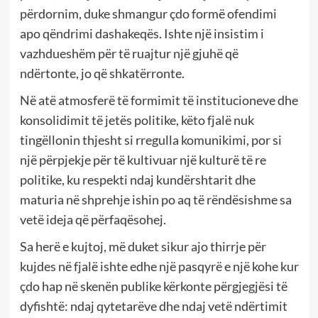
përdornim, duke shmangur çdo formë ofendimi
apo qëndrimi dashakeqës. Ishte një insistim i
vazhdueshëm për të ruajtur një gjuhë që
ndërtonte, jo që shkatërronte.
Në atë atmosferë të formimit të institucioneve dhe
konsolidimit të jetës politike, këto fjalë nuk
tingëllonin thjesht si rregulla komunikimi, por si
një përpjekje për të kultivuar një kulturë të re
politike, ku respekti ndaj kundërshtarit dhe
maturia në shprehje ishin po aq të rëndësishme sa
vetë ideja që përfaqësohej.
Sa herë e kujtoj, më duket sikur ajo thirrje për
kujdes në fjalë ishte edhe një pasqyrë e një kohe kur
çdo hap në skenën publike kërkonte përgjegjësi të
dyfishtë: ndaj qytetarëve dhe ndaj vetë ndërtimit