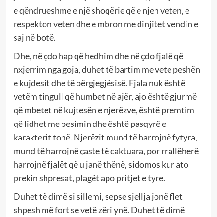
e qëndrueshme e një shoqërie që e njeh veten, e
respekton veten dhe e mbron me dinjitet vendin e
saj në botë.
Dhe, në çdo hap që hedhim dhe në çdo fjalë që
nxjerrim nga goja, duhet të bartim me vete peshën
e kujdesit dhe të përgjegjësisë. Fjala nuk është
vetëm tingull që humbet në ajër, ajo është gjurmë
që mbetet në kujtesën e njerëzve, është premtim
që lidhet me besimin dhe është pasqyrë e
karakterit tonë. Njerëzit mund të harrojnë fytyra,
mund të harrojnë çaste të caktuara, por rrallëherë
harrojnë fjalët që u janë thënë, sidomos kur ato
prekin shpresat, plagët apo pritjet e tyre.
Duhet të dimë si sillemi, sepse sjellja jonë flet
shpesh më fort se vetë zëri ynë. Duhet të dimë