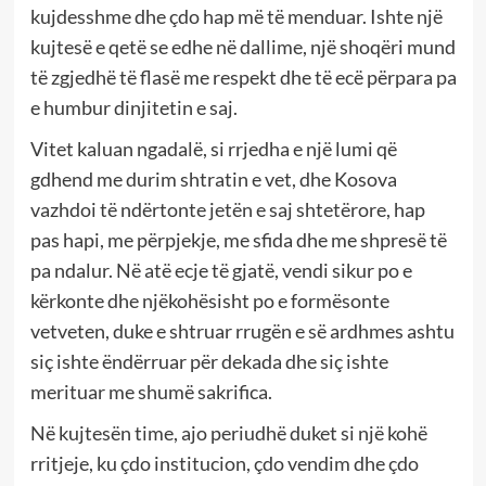
kujdesshme dhe çdo hap më të menduar. Ishte një
kujtesë e qetë se edhe në dallime, një shoqëri mund
të zgjedhë të flasë me respekt dhe të ecë përpara pa
e humbur dinjitetin e saj.
Vitet kaluan ngadalë, si rrjedha e një lumi që
gdhend me durim shtratin e vet, dhe Kosova
vazhdoi të ndërtonte jetën e saj shtetërore, hap
pas hapi, me përpjekje, me sfida dhe me shpresë të
pa ndalur. Në atë ecje të gjatë, vendi sikur po e
kërkonte dhe njëkohësisht po e formësonte
vetveten, duke e shtruar rrugën e së ardhmes ashtu
siç ishte ëndërruar për dekada dhe siç ishte
merituar me shumë sakrifica.
Në kujtesën time, ajo periudhë duket si një kohë
rritjeje, ku çdo institucion, çdo vendim dhe çdo