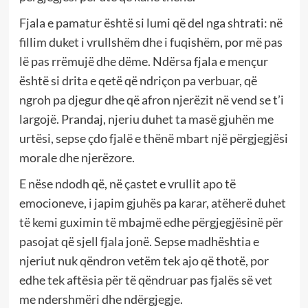
Fjala e pamatur është si lumi që del nga shtrati: në
fillim duket i vrullshëm dhe i fuqishëm, por më pas
lë pas rrëmujë dhe dëme. Ndërsa fjala e mençur
është si drita e qetë që ndriçon pa verbuar, që
ngroh pa djegur dhe që afron njerëzit në vend se t’i
largojë. Prandaj, njeriu duhet ta masë gjuhën me
urtësi, sepse çdo fjalë e thënë mbart një përgjegjësi
morale dhe njerëzore.
E nëse ndodh që, në çastet e vrullit apo të
emocioneve, i japim gjuhës pa karar, atëherë duhet
të kemi guximin të mbajmë edhe përgjegjësinë për
pasojat që sjell fjala jonë. Sepse madhështia e
njeriut nuk qëndron vetëm tek ajo që thotë, por
edhe tek aftësia për të qëndruar pas fjalës së vet
me ndershmëri dhe ndërgjegje.