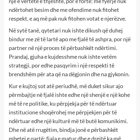
një e vërtetë e thjeshtë, por e fortë: me fyerje nuk
ndërtohet besim dhe me ofendime nuk fitohet
respekt, e aq më pak nuk fitohen votat e njerëzve.
Në sytë tanë, qytetari nuk ishte dikush që duhej
bindur me zë të lartë apo me fjalë të ashpra, por një
partner në një proces të përbashkët ndërtimi.
Prandaj, gjuha e kujdesshme nuk ishte vetëm
strategji, por edhe pasqyrim i një respekti të
brendshëm për ata që na dëgjonin dhe na gjykonin.
Kur e kujtoj sot atë periudhë, më duket sikur ajo
përmbajtje në fjalë ishte edhe një shenjë e një kohe
më të re politike, ku përpjekja për të ndërtuar
institucione shoqërohej me përpjekjen për të
ndërtuar edhe një kulturë më të butë komunikimi.
Dhe në atë rrugëtim, bindja jonë e përbashkët
mbetej e qartë: fjala e matur dhe e drejtë ka më