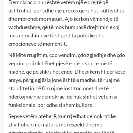
Demokracia nuk është vetëm një e drejtë që
ushtrohet, por edhe një proces që ruhet, kultivohet
dhe mbrohet me maturi. Ajo kërkon vëmendje të
vazhdueshme, që të mos humbasë drejtimin e saj
mes ndryshimeve të shpeshta politike dhe
emocioneve të momentit.
Në këtë rrugëtim, çdo vendim, çdo zgjedhje dhe çdo
veprim politik bëhet pjesë e një historie më të
madhe, që po shkruhet ende. Dhe pikërisht për këtë
arsye, përgjegjësia jonë është e madhe, të ruajmë
stabilitetin, të forcojmë institucionet dhe të
ndërtojmë një demokraci që nuk shihet vetëm si
funksionale, por edhe si shembullore.
Sepse vetëm atëherë, kur rrjedhat demokratike
zhvillohen me maturi, me respekt dhe me
qëndrueshmëri, një shtet i ri mund të arrijë atë