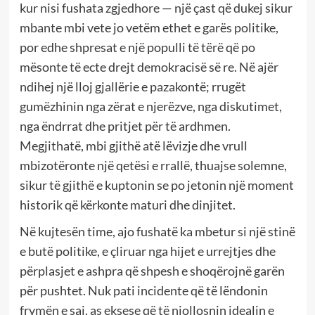
kur nisi fushata zgjedhore — një çast që dukej sikur
mbante mbi vete jo vetëm ethet e garës politike,
por edhe shpresat e një populli të tërë që po
mësonte të ecte drejt demokracisë së re. Në ajër
ndihej një lloj gjallërie e pazakontë; rrugët
gumëzhinin nga zërat e njerëzve, nga diskutimet,
nga ëndrrat dhe pritjet për të ardhmen.
Megjithatë, mbi gjithë atë lëvizje dhe vrull
mbizotëronte një qetësi e rrallë, thuajse solemne,
sikur të gjithë e kuptonin se po jetonin një moment
historik që kërkonte maturi dhe dinjitet.
Në kujtesën time, ajo fushatë ka mbetur si një stinë
e butë politike, e çliruar nga hijet e urrejtjes dhe
përplasjet e ashpra që shpesh e shoqërojnë garën
për pushtet. Nuk pati incidente që të lëndonin
frymën e saj, as eksese që të njollosnin idealin e