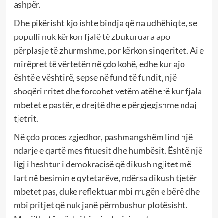
ashpër.
Dhe pikërisht kjo ishte bindja që na udhëhiqte, se
populli nuk kërkon fjalë të zbukuruara apo
përplasje të zhurmshme, por kërkon sinqeritet. Ai e
mirëpret të vërtetën në çdo kohë, edhe kur ajo
është e vështirë, sepse në fund të fundit, një
shoqëri rritet dhe forcohet vetëm atëherë kur fjala
mbetet e pastër, e drejtë dhe e përgjegjshme ndaj
tjetrit.
Në çdo proces zgjedhor, pashmangshëm lind një
ndarje e qartë mes fituesit dhe humbësit. Është një
ligj i heshtur i demokracisë që dikush ngjitet më
lart në besimin e qytetarëve, ndërsa dikush tjetër
mbetet pas, duke reflektuar mbi rrugën e bërë dhe
mbi pritjet që nuk janë përmbushur plotësisht.