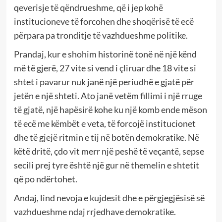
qeverisje të qëndrueshme, që i jep kohë
institucioneve të forcohen dhe shoqërisë të ecë
përpara pa tronditje të vazhdueshme politike.
Prandaj, kur e shohim historinë tonë në një kënd
më të gjerë, 27 vite si vend i çliruar dhe 18 vite si
shtet i pavarur nuk janë një periudhë e gjatë për
jetën e një shteti. Ato janë vetëm fillimi i një rruge
të gjatë, një hapësirë kohe ku një komb ende mëson
të ecë me këmbët e veta, të forcojë institucionet
dhe të gjejë ritmin e tij në botën demokratike. Në
këtë dritë, çdo vit merr një peshë të veçantë, sepse
secili prej tyre është një gur në themelin e shtetit
që po ndërtohet.
Andaj, lind nevoja e kujdesit dhe e përgjegjësisë së
vazhdueshme ndaj rrjedhave demokratike.