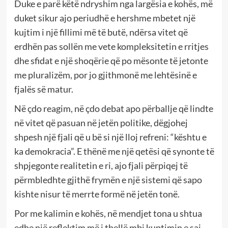
Duke e parë këtë ndryshim nga largësia e kohës, më
duket sikur ajo periudhë e hershme mbetet një
kujtim i një fillimi më të butë, ndërsa vitet që
erdhën pas sollën me vete kompleksitetin e rritjes
dhe sfidat e një shoqërie që po mësonte të jetonte
me pluralizëm, por jo gjithmonë me lehtësinë e
fjalës së matur.
Në çdo reagim, në çdo debat apo përballje që lindte
në vitet që pasuan në jetën politike, dëgjohej
shpesh një fjali që u bë si një lloj refreni: “kështu e
ka demokracia”. E thënë me një qetësi që synonte të
shpjegonte realitetin e ri, ajo fjali përpiqej të
përmbledhte gjithë frymën e një sistemi që sapo
kishte nisur të merrte formë në jetën tonë.
Por me kalimin e kohës, në mendjet tona u shtua
edhe një reflektim më i thellë mbi kuptimin e saj.