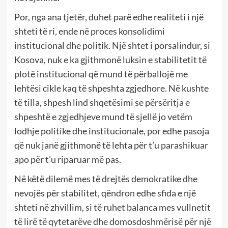
Por, nga ana tjetër, duhet parë edhe realiteti i një
shteti të ri, ende në proces konsolidimi
institucional dhe politik. Një shtet i porsalindur, si
Kosova, nuk e ka gjithmonë luksin e stabilitetit të
plotë institucional që mund të përballojë me
lehtësi cikle kaq të shpeshta zgjedhore. Në kushte
të tilla, shpesh lind shqetësimi se përsëritja e
shpeshtë e zgjedhjeve mund të sjellë jo vetëm
lodhje politike dhe institucionale, por edhe pasoja
që nuk janë gjithmonë të lehta për t’u parashikuar
apo për t’u riparuar më pas.
Në këtë dilemë mes të drejtës demokratike dhe
nevojës për stabilitet, qëndron edhe sfida e një
shteti në zhvillim, si të ruhet balanca mes vullnetit
të lirë të qytetarëve dhe domosdoshmërisë për një