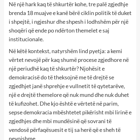
Në një hark kaq të shkurtër kohe, tre palë zgjedhje
brenda 18 muajve e kanë bërë ciklin politik të duket
i shpejtë, i ngjeshur dhe shpesh i lodhshëm për një
shoqëri që ende po ndërton themelet e saj
institucionale.
Në këtë kontekst, natyrshëm lind pyetja: a kemi
vërtet nevojë për kaq shumë procese zgjedhore në
një periudhë kaq të shkurtër? Njohësit e
demokracisë do të theksojnë me të drejtë se
zgjedhjet janë shprehje e vullnetit të qytetarëve,
një e drejtë themelore që nuk mund dhe nuk duhet
të kufizohet. Dhe kjo është e vërtetë në parim,
sepse demokracia mbështetet pikërisht mbi lirinë e
zgjedhjes dhe mbi mundësinë që sovrani të
vendosë përfaqësuesit e tij sa herë që e sheh të
nevojshme.