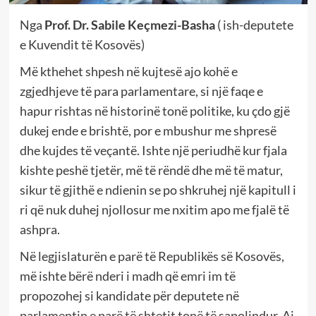
Nga
Prof. Dr. Sabile Keçmezi-Basha
( ish-deputete
e Kuvendit të Kosovës)
Më kthehet shpesh në kujtesë ajo kohë e
zgjedhjeve të para parlamentare, si një faqe e
hapur rishtas në historinë tonë politike, ku çdo gjë
dukej ende e brishtë, por e mbushur me shpresë
dhe kujdes të veçantë. Ishte një periudhë kur fjala
kishte peshë tjetër, më të rëndë dhe më të matur,
sikur të gjithë e ndienin se po shkruhej një kapitull i
ri që nuk duhej njollosur me nxitim apo me fjalë të
ashpra.
Në legjislaturën e parë të Republikës së Kosovës,
më ishte bërë nderi i madh që emri im të
propozohej si kandidate për deputete në
parlamentin e parë të shtetit tonë të sapolindur. Ai