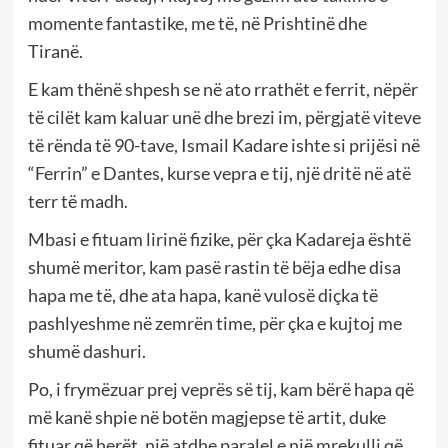
momente fantastike, me të, në Prishtinë dhe
Tiranë.
E kam thënë shpesh se në ato rrathët e ferrit, nëpër
të cilët kam kaluar unë dhe brezi im, përgjatë viteve
të rënda të 90-tave, Ismail Kadare ishte si prijësi në
“Ferrin” e Dantes, kurse vepra e tij, një dritë në atë
terr të madh.
Mbasi e fituam lirinë fizike, për çka Kadareja është
shumë meritor, kam pasë rastin të bëja edhe disa
hapa me të, dhe ata hapa, kanë vulosë diçka të
pashlyeshme në zemrën time, për çka e kujtoj me
shumë dashuri.
Po, i frymëzuar prej veprës së tij, kam bërë hapa që
më kanë shpie në botën magjepse të artit, duke
fituar që herët, një atdhe paralel e një mrekulli që