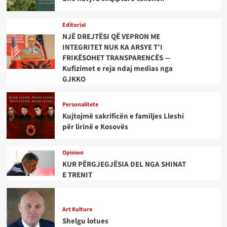
Editorial
NJË DREJTËSI QË VEPRON ME
INTEGRITET NUK KA ARSYE T’I
FRIKËSOHET TRANSPARENCËS —
Kufizimet e reja ndaj medias nga
GJKKO
Personalitete
Kujtojmë sakrificën e familjes Lleshi
për lirinë e Kosovës
Opinion
KUR PËRGJEGJËSIA DEL NGA SHINAT
E TRENIT
Art Kulture
Shelgu lotues