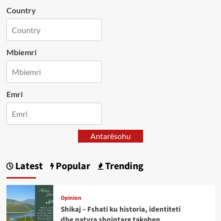
Country
Mbiemri
Emri
Antarësohu
Latest
Popular
Trending
Opinion
Shikaj – Fshati ku historia, identiteti
dhe natyra shqiptare takohen