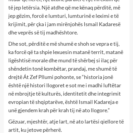
të jep letërsia. Një atdhe që me kënaq përditë, më
jep gëzim, forcë e lumturi, lumturinë e leximi e të
krijimit, për çka i jam mirënjohës Ismail Kadaresë
dhe veprës së tij madhështore.
Dhe sot, përditë e më shumë e shoh se vepra e tij,
ka forcë që ta shpie lexuesin matanë territ, matanë
ligështisë morale dhe mund të shërbej si ilaç për
shëndetin tonë kombëtar, prandaj, me shumë të
drejtë Át Zef Pllumi pohonte, se “historia jonë
është një histori llogoret e sot me i madhi luftëtar
në mbrojtje të kulturës, identitetit dhe integrimit
evropian të shqiptarëve, është Ismail Kadareja e
unë gjendem krah për krah tij në ato llogore.”
Gëzuar, mjeshtër, atje lart, në ato lartësi qiellore të
artit, ku jetove përherë.