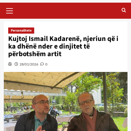
Primary
Menu
Personalitete
Kujtoj Ismail Kadarenë, njeriun që i
ka dhënë nder e dinjitet të
përbotshëm artit
28/01/2026
0