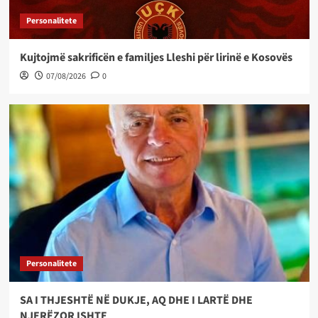
Personalitete
Kujtojmë sakrificën e familjes Lleshi për lirinë e Kosovës
07/08/2026
0
Personalitete
SA I THJESHTË NË DUKJE, AQ DHE I LARTË DHE
NJERËZOR ISHTE