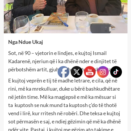
Nga Ndue Ukaj
Sot, në 90 – vjetorin e lindjes, e kujtoj Ismail
Kadarenë, njeriun që i ka dhënë nder e dinjitet të
përbotshëm artit, gjuhës dhe kulturës shqiptare.
E kujtoj veprën e tij të madhe letrare, e cila, që në
rini, më ka mrekulluar, duke u bërë bashkudhëtare
në jetën time. Më ka magjepsë e më ka mësuar si
ta kuptosh se nuk mund ta kuptosh ç’do të thotë
vend i lirë, kur rritesh në robëri. Dhe teksa e kujtoj
sot përmasën e saj, e ndiej gëzimin që më ka dhënë
ndër vite. Pastaj, i kujtoj me gëzim ato takime e