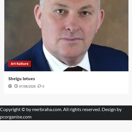
Art Kulture
Shelgu lotues
07/08/2026
0
Copyright © by
merbraha.com
. All rights reserved. Design by
pcorganise.com