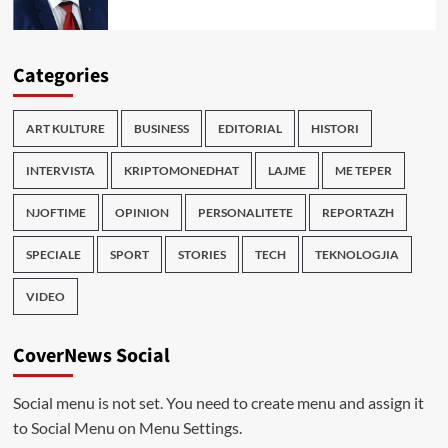
Categories
ART KULTURE
BUSINESS
EDITORIAL
HISTORI
INTERVISTA
KRIPTOMONEDHAT
LAJME
ME TEPER
NJOFTIME
OPINION
PERSONALITETE
REPORTAZH
SPECIALE
SPORT
STORIES
TECH
TEKNOLOGJIA
VIDEO
CoverNews Social
Social menu is not set. You need to create menu and assign it
to Social Menu on Menu Settings.