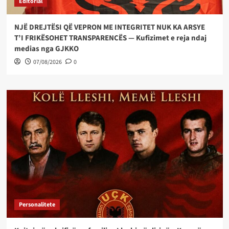
Editorial
NJË DREJTËSI QË VEPRON ME INTEGRITET NUK KA ARSYE
T’I FRIKËSOHET TRANSPARENCËS — Kufizimet e reja ndaj
medias nga GJKKO
07/08/2026
0
Personalitete