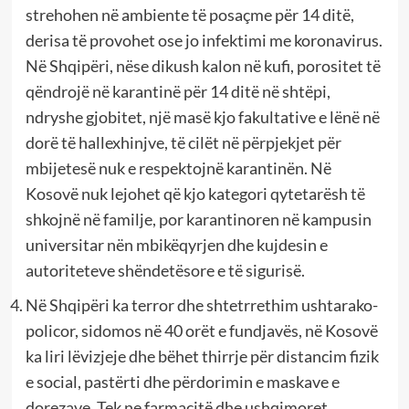
strehohen në ambiente të posaçme për 14 ditë,
derisa të provohet ose jo infektimi me koronavirus.
Në Shqipëri, nëse dikush kalon në kufi, porositet të
qëndrojë në karantinë për 14 ditë në shtëpi,
ndryshe gjobitet, një masë kjo fakultative e lënë në
dorë të hallexhinjve, të cilët në përpjekjet për
mbijetesë nuk e respektojnë karantinën. Në
Kosovë nuk lejohet që kjo kategori qytetarësh të
shkojnë në familje, por karantinoren në kampusin
universitar nën mbikëqyrjen dhe kujdesin e
autoriteteve shëndetësore e të sigurisë.
Në Shqipëri ka terror dhe shtetrrethim ushtarako-
policor, sidomos në 40 orët e fundjavës, në Kosovë
ka liri lëvizjeje dhe bëhet thirrje për distancim fizik
e social, pastërti dhe përdorimin e maskave e
dorezave. Tek ne farmacitë dhe ushqimoret