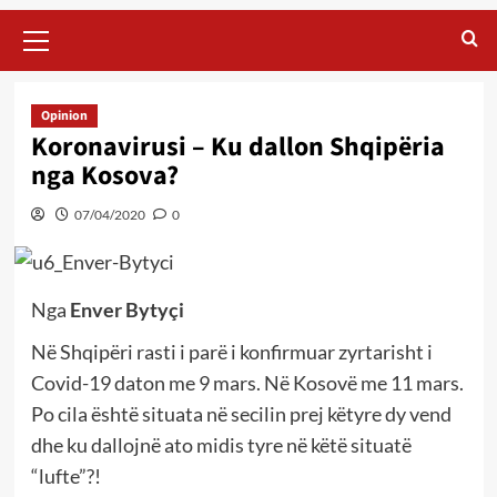
Primary
Menu
Opinion
Koronavirusi – Ku dallon Shqipëria
nga Kosova?
07/04/2020
0
Nga
Enver Bytyçi
Në Shqipëri rasti i parë i konfirmuar zyrtarisht i
Covid-19 daton me 9 mars. Në Kosovë me 11 mars.
Po cila është situata në secilin prej këtyre dy vend
dhe ku dallojnë ato midis tyre në këtë situatë
“lufte”?!