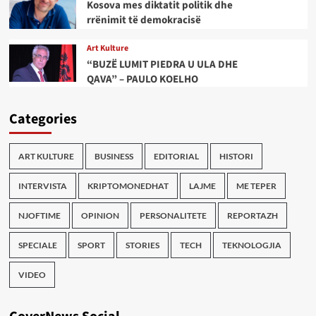
Kosova mes diktatit politik dhe
rrënimit të demokracisë
Art Kulture
“BUZË LUMIT PIEDRA U ULA DHE
QAVA” – PAULO KOELHO
Categories
ART KULTURE
BUSINESS
EDITORIAL
HISTORI
INTERVISTA
KRIPTOMONEDHAT
LAJME
ME TEPER
NJOFTIME
OPINION
PERSONALITETE
REPORTAZH
SPECIALE
SPORT
STORIES
TECH
TEKNOLOGJIA
VIDEO