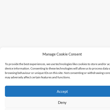
Manage Cookie Consent
To provide the best experiences, we use technologies like cookies to store and/or a
device information. Consenting to these technologies will allow us to process data 
browsing behaviour or unique IDs on this site. Not consenting or withdrawing cons
may adversely affect certain features and functions.
Accept
Deny