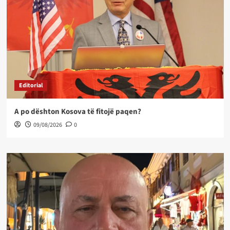
Editorial
A po dështon Kosova të fitojë paqen?
09/08/2026
0