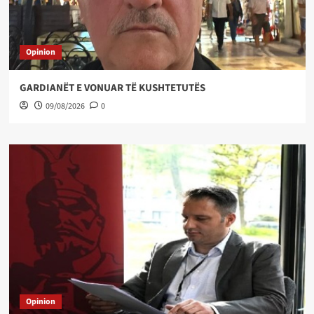
Opinion
GARDIANËT E VONUAR TË KUSHTETUTËS
09/08/2026
0
Opinion