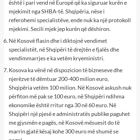
është i pari vend në Europë që ka siguruar kurën e
mjekimit nga SHBA-të. Shqipëria, nëse i
referohemi specialistëve, ende nuk ka një protokoll
mjekimi. Secili mjek jep kurën që dëshiron.
Në Kosovë flasin dhe i diktojnë vendimet
specialistët, në Shqipëri të drejtën e fjalës dhe
vendimmarrjes e ka vetëm kryeministri.
Kosova ka vënë në dispozicion të bizneseve dhe
njerëzve të dëmtuar 200-400 milion euro,
Shqipëria vetëm 100 milion. Në Kosovë askush nuk
përfiton më pak se 100 euro, në Shqipëri ndihma
ekonomike është rritur nga 30 në 60 euro. Në
Shqipëri një pjesë e administratës publike paguhet
me gjysmën e pagës, në Kosovë mësuesit do të
marrin gjatë kësaj kohe 300 euro më shumë se
paga!