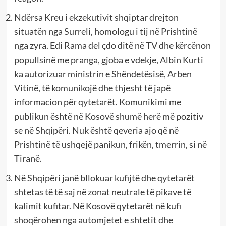
Ndërsa Kreu i ekzekutivit shqiptar drejton
situatën nga Surreli, homologu i tij në Prishtinë
nga zyra. Edi Rama del çdo ditë në TV dhe kërcënon
popullsinë me pranga, gjoba e vdekje, Albin Kurti
ka autorizuar ministrin e Shëndetësisë, Arben
Vitinë, të komunikojë dhe thjesht të japë
informacion për qytetarët. Komunikimi me
publikun është në Kosovë shumë herë më pozitiv
se në Shqipëri. Nuk është qeveria ajo që në
Prishtinë të ushqejë panikun, frikën, tmerrin, si në
Tiranë.
Në Shqipëri janë bllokuar kufijtë dhe qytetarët
shtetas të të saj në zonat neutrale të pikave të
kalimit kufitar. Në Kosovë qytetarët në kufi
shoqërohen nga automjetet e shtetit dhe