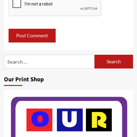
Search
for:
Our Print Shop