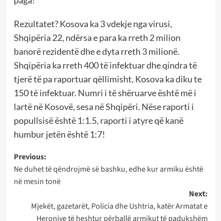
Rezultatet? Kosova ka 3 vdekje nga virusi,
Shqipëria 22, ndërsa e para ka rreth 2 milion
banorë rezidentë dhe e dyta rreth 3 milionë.
Shqipëria ka rreth 400 të infektuar dhe qindra të
tjerë të pa raportuar qëllimisht, Kosova ka diku te
150 të infektuar. Numri i të shëruarve është më i
lartë në Kosovë, sesa në Shqipëri. Nëse raporti i
popullsisë është 1:1.5, raporti i atyre që kanë
humbur jetën është 1:7!
Post
Previous:
Ne duhet të qëndrojmë së bashku, edhe kur armiku është
navigation
në mesin tonë
Next:
Mjekët, gazetarët, Policia dhe Ushtria, katër Armatat e
Heronjve të heshtur përballë armikut të padukshëm