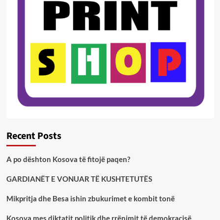
Recent Posts
A po dështon Kosova të fitojë paqen?
GARDIANËT E VONUAR TË KUSHTETUTËS
Mikpritja dhe Besa ishin zbukurimet e kombit tonë
Kosova mes diktatit politik dhe rrënimit të demokracisë