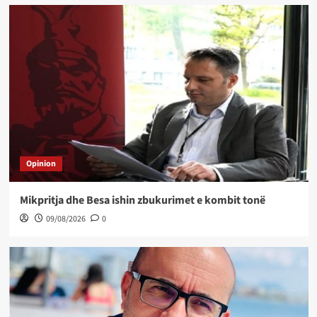
Opinion
Mikpritja dhe Besa ishin zbukurimet e kombit tonë
09/08/2026
0