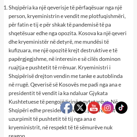
Shqipëria ka një qeverisje të përfaqësuar nga një
person, kryeministrin e vendit me plotfuqishmëri,
për fatin e tij e për shkak të pandemisë të pa
shqetësuar edhe nga opozita. Kosova ka një qeveri
dhe kryeministër në detyrë, me mundësi të
kufizuara, me një opozitë krejt destruktive e të
papërgjegjshme, në interesin e së cilës dominon
ruajtja e pushtetit të rrënuar. Kryeministri i
Shqipërisë drejton vendin me tanke e autoblinda
në rrugë. Qeverisë së Kosovës me padi nga ana e
presidentit të vendit ia ka ndaluar Gjykata
Kushtetuese të pengojë lirinë e qytetarëve. Në
Shqipëri edhe presidenti i vendit, pavarësisht
uzurpimit të pushtetit të tij nga ana e
kryeministrit, në respekt të të sëmurëve nuk
reagon.