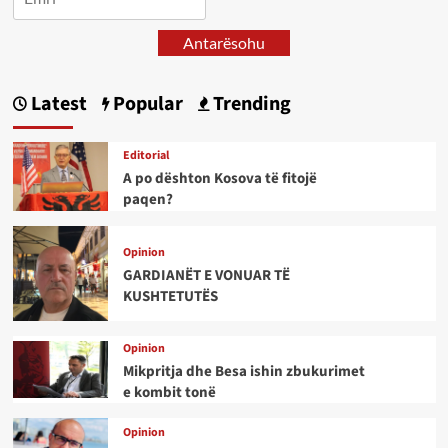
Antarësohu
Latest
Popular
Trending
Editorial
A po dështon Kosova të fitojë
paqen?
Opinion
GARDIANËT E VONUAR TË
KUSHTETUTËS
Opinion
Mikpritja dhe Besa ishin zbukurimet
e kombit tonë
Opinion