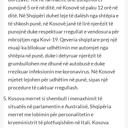
punojnë 5 orë në ditë, në Kosovë së paku 12 orë në
ditë. Në Shqipëri duhet leje të dalësh nga shtëpia e
të shkosh punë, në Kosovë janë të lirë njerëzit të
punojnë duke respektuar rregullat e vendosura për
mbrojtjen nga Kovi-19. Qeveria shqiptare prej një
muaji ka bllokuar udhëtimin me automjet nga
shtëpia në punë, duke i detyruar njerëzit të
grumbullohen me dhunë në autobusë e duke
rrezikuar infeksionin me koronavirus. Në Kosovë
mjetet lejohen për udhëtim në punë, sipas një
procedure të caktuar rregullash.
Kosova merret si shembull i menaxhimit të
situatës në parlamentin e Australisë, Shqipëria
merret me lobimin për personalitetin e
kryeministrit të plotfuqishëm në Itali. Kosova