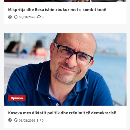
Mikpritja dhe Besa ishin zbukurimet e kombit tonë
09/08/2026
0
Opinion
Kosova mes diktatit politik dhe rrënimit të demokracisë
09/08/2026
0