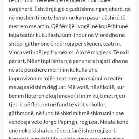
asnjëherë. Është një gjë e çuditshme nganjëherë, që
në moshën time të hershme kam pasur dëshirë të
merrem me artin. Që fëmijë i vogël në kopësht unë
bëja teatër kukullash.Kam lindur në Vlorë dhe në
shtëpi gjithmonë ëndërroja për skenën, teatrin.
Vlora vetiu të jep frymëzim. Ajo të magjeps. Të nxit
për art. Në shtëpi ishte një penxhere hajati dhe ne
në atë penxhere merrnim kukulla dhe
improvizonim lojën teatrore, pra sajonim teatër
me aq sa kishim dëgjuar. Më vonë, në shkollë, kur
bënim fletoren e kujtimeve ( i linim kujtimet njëri
tjetrit në fletore) në fund të vitit shkollor,
gjithmonë, në fund të shkrimit më shkruanin ose
vendosja vetë Jorgo Papingji, regjizor. Në atë kohë
unë nuk e kisha idenë se ccfarë ishte regjizori.
Ngadalë, ngadalë kjo u binjakëzua me veten time.