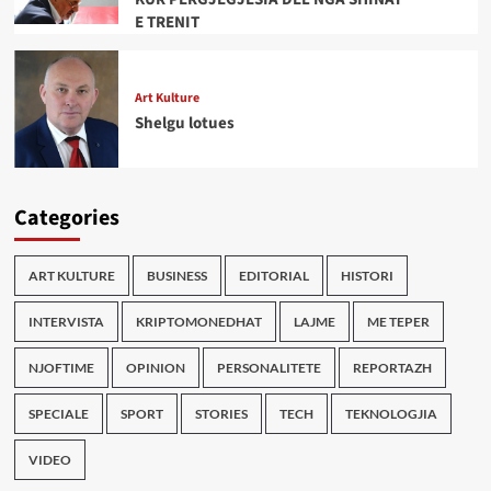
E TRENIT
Art Kulture
Shelgu lotues
Categories
ART KULTURE
BUSINESS
EDITORIAL
HISTORI
INTERVISTA
KRIPTOMONEDHAT
LAJME
ME TEPER
NJOFTIME
OPINION
PERSONALITETE
REPORTAZH
SPECIALE
SPORT
STORIES
TECH
TEKNOLOGJIA
VIDEO