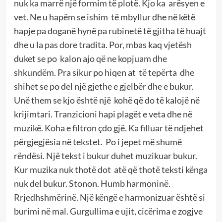
nuk ka marrë një formim të plotë. Kjo ka arësyen e
vet. Ne u hapëm se ishim të mbyllur dhe në këtë
hapje pa doganë hynë pa rubinetë të gjitha të huajt
dhe u la pas dore tradita. Por, mbas kaq vjetësh
duket se po kalon ajo që ne kopjuam dhe
shkundëm. Pra sikur po hiqen at të tepërta dhe
shihet se po del një gjethe e gjelbër dhe e bukur.
Unë them se kjo është një kohë që do të kalojë në
krijimtari. Tranzicioni hapi plagët e veta dhe në
muzikë. Koha e filtron çdo gjë. Ka filluar të ndjehet
përgjegjësia në tekstet. Po i jepet më shumë
rëndësi. Një tekst i bukur duhet muzikuar bukur.
Kur muzika nuk thotë dot atë që thotë teksti kënga
nuk del bukur. Stonon. Humb harmoninë.
Rrjedhshmërinë. Një këngë e harmonizuar është si
burimi në mal. Gurgullima e ujit, cicërima e zogjve