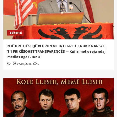
Editorial
NJË DREJTËSI QË VEPRON ME INTEGRITET NUK KA ARSYE
T’I FRIKËSOHET TRANSPARENCËS — Kufizimet e reja ndaj
medias nga GJKKO
07/08/2026
0