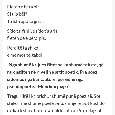
Fletën e bëra pis.
Si t’ia bëj?
Ta fshi apo ta gris..?!
S’do ta fshij, e s’do t’a gris,
fletën që e bëra pis.
Përditë ta shikoj
e më mos të gaboj!
-Nga shumë krijues flitet se ka shumë tekste, që
nuk ngjiten në nivelin e artit poetik. Pra poezi
sidomos nga kantautorë, por edhe nga
pseudopoetë…Mendimi juaj??
Tregu i lirë i ka prishur shumë punë poezisë. Sot
shikon më shumë poetë se kuzhinjerë. Sot kushdo
që ka dëshirë boton se nuk ka filtra. Pra, ndaj sot