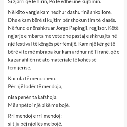
Si zjarri që le hirin, Po lë edhe unë kujtimin.
Në këto vargje kam hedhur dashurinë shkollore.
Dhe e kam bërë si kujtim për shokun tim të klasës.
Në fund e nënshkruar Jorgo Papingji, regjisor. Këtë
ngjarje e mbarta me vete dhe pastaj e shkruajta në
një festival të këngës për fëmijë. Kam një këngë të
bërë vite më mbrapa kur kam ardhur në Tiranë, që e
ka zanafillën në ato materiale të kohës së
fëmijërisë.
Kur ula të mendohem.
Për një lodër të mendoja,
nisa penën ta kafshoja.
Më shpëtoi një pikë me bojë.
Rri mendoj e rri mendoj:
si t’ja bëj njollës me bojë.