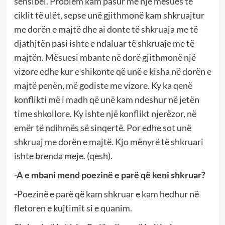
sensibël. Problem kam pasur me një mësues të
ciklit të ulët, sepse unë gjithmonë kam shkruajtur
me dorën e majtë dhe ai donte të shkruaja me të
djathjtën pasi ishte e ndaluar të shkruaje me të
majtën. Mësuesi mbante në dorë gjithmonë një
vizore edhe kur e shikonte që unë e kisha në dorën e
majtë penën, më godiste me vizore. Ky ka qenë
konflikti më i madh që unë kam ndeshur në jetën
time shkollore. Ky ishte një konflikt njerëzor, në
emër të ndihmës së sinqertë. Por edhe sot unë
shkruaj me dorën e majtë. Kjo mënyrë të shkruari
ishte brenda meje. (qesh).
-A e mbani mend poezinë e parë që keni shkruar?
-Poezinë e parë që kam shkruar e kam hedhur në
fletoren e kujtimit si e quanim.