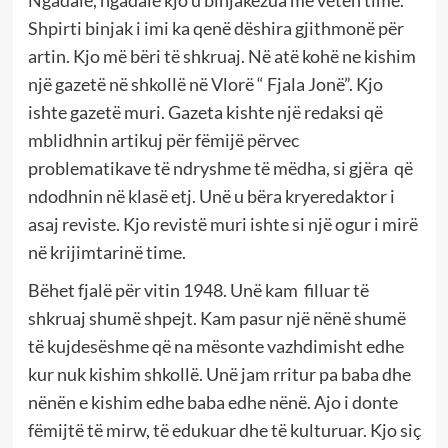
Shpirti binjak i imi ka qenë dëshira gjithmonë për
artin. Kjo më bëri të shkruaj. Në atë kohë ne kishim
një gazetë në shkollë në Vlorë “ Fjala Jonë”. Kjo
ishte gazetë muri. Gazeta kishte një redaksi që
mblidhnin artikuj për fëmijë përvec
problematikave të ndryshme të mëdha, si gjëra që
ndodhnin në klasë etj. Unë u bëra kryeredaktor i
asaj reviste. Kjo revistë muri ishte si një ogur i mirë
në krijimtarinë time.
Bëhet fjalë për vitin 1948. Unë kam filluar të
shkruaj shumë shpejt. Kam pasur një nënë shumë
të kujdesëshme që na mësonte vazhdimisht edhe
kur nuk kishim shkollë. Unë jam rritur pa baba dhe
nënën e kishim edhe baba edhe nënë. Ajo i donte
fëmijtë të mirw, të edukuar dhe të kulturuar. Kjo siç