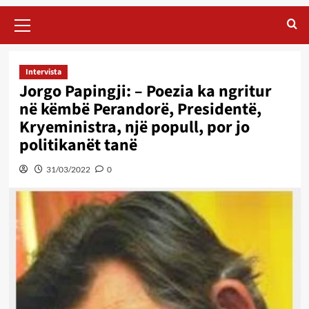
Primary
Menu
Intervista
Jorgo Papingji: – Poezia ka ngritur
në këmbë Perandorë, Presidentë,
Kryeministra, një popull, por jo
politikanët tanë
31/03/2022
0