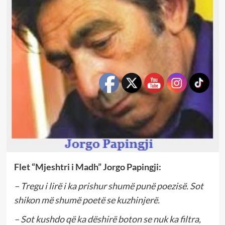
Flet “Mjeshtri i Madh” Jorgo Papingji:
– Tregu i lirë i ka prishur shumë punë poezisë. Sot
shikon më shumë poetë se kuzhinjerë.
– Sot kushdo që ka dëshirë boton se nuk ka filtra,