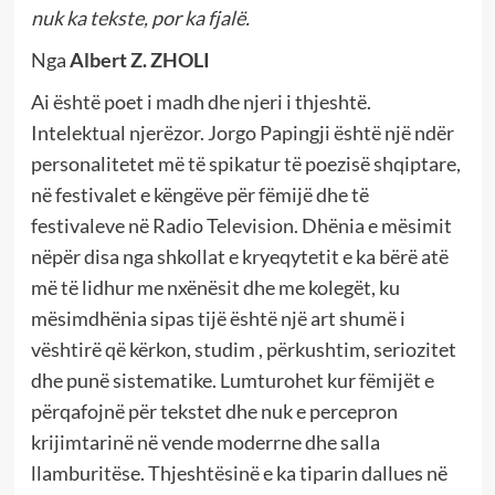
nuk ka tekste, por ka fjalë.
Nga
Albert Z. ZHOLI
Ai është poet i madh dhe njeri i thjeshtë.
Intelektual njerëzor. Jorgo Papingji është një ndër
personalitetet më të spikatur të poezisë shqiptare,
në festivalet e këngëve për fëmijë dhe të
festivaleve në Radio Television. Dhënia e mësimit
nëpër disa nga shkollat e kryeqytetit e ka bërë atë
më të lidhur me nxënësit dhe me kolegët, ku
mësimdhënia sipas tijë është një art shumë i
vështirë që kërkon, studim , përkushtim, seriozitet
dhe punë sistematike. Lumturohet kur fëmijët e
përqafojnë për tekstet dhe nuk e percepron
krijimtarinë në vende moderrne dhe salla
llamburitëse. Thjeshtësinë e ka tiparin dallues në