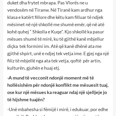
duket dha frytet mbrapa. Pas Vlorës ne u
vendosëm në Tiranw. Në Tiranë kam ardhur nga
klasa e katërt fillore dhe këtu kam filluar të ndjek
mësimet në një shkollë me shumë emër, që në atë
kohë quhej “ Shkolla e Kuqe”. Kjo shkollë ka pasur
mësues shumë të mirë, ku të gjithë kanë mbjellur
diçka tek formimi im. Atë që kanë dhënë ata me
gjithë shpirt, unë e ndjej tek vetja ime. E gjej nga një
filiz të mbjellë nga ata tek vetja, qoftë për artin,
kulturën, gjuhën e huaj etj.
-A mund të vecconit ndonjë moment më të
hollësishëm për ndonjë konflikt me mësuesit tuaj,
ose kur një mësues ka reaguar ndaj një sjelljeje jo
të hijshme tuajën?
-Unë mbahesha si fëmijë i mirë, i edukuar, por edhe