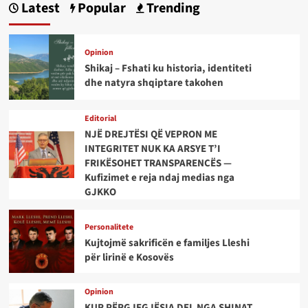
Latest
Popular
Trending
Opinion
Shikaj – Fshati ku historia, identiteti
dhe natyra shqiptare takohen
Editorial
NJË DREJTËSI QË VEPRON ME
INTEGRITET NUK KA ARSYE T’I
FRIKËSOHET TRANSPARENCËS —
Kufizimet e reja ndaj medias nga
GJKKO
Personalitete
Kujtojmë sakrificën e familjes Lleshi
për lirinë e Kosovës
Opinion
KUR PËRGJEGJËSIA DEL NGA SHINAT