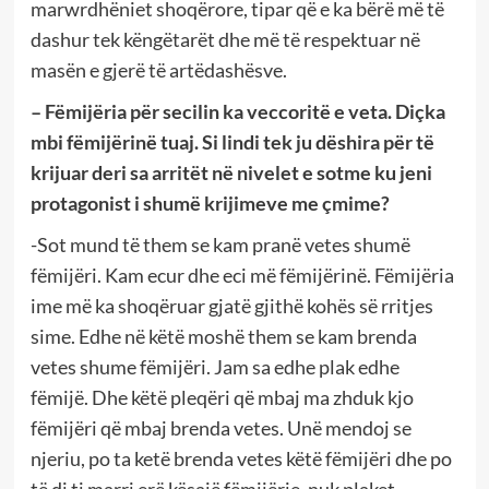
marwrdhëniet shoqërore, tipar që e ka bërë më të
dashur tek këngëtarët dhe më të respektuar në
masën e gjerë të artëdashësve.
– Fëmijëria për secilin ka veccoritë e veta. Diçka
mbi fëmijërinë tuaj. Si lindi tek ju dëshira për të
krijuar deri sa arritët në nivelet e sotme ku jeni
protagonist i shumë krijimeve me çmime?
-Sot mund të them se kam pranë vetes shumë
fëmijëri. Kam ecur dhe eci më fëmijërinë. Fëmijëria
ime më ka shoqëruar gjatë gjithë kohës së rritjes
sime. Edhe në këtë moshë them se kam brenda
vetes shume fëmijëri. Jam sa edhe plak edhe
fëmijë. Dhe këtë pleqëri që mbaj ma zhduk kjo
fëmijëri që mbaj brenda vetes. Unë mendoj se
njeriu, po ta ketë brenda vetes këtë fëmijëri dhe po
të di ti marri erë kësajë fëmijërie, nuk plaket