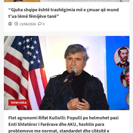
“Gjuha shqipe është trashëgimia më e çmuar që mund
t’ua lëmë fëmijëve tanë”
13/06/2026
0
Intervista
Flet agronomi Rifat Kullolli: Populli po helmohet pasi
Enti Shtetëror i Farërave dhe AKU, heshtin para
problemeve me normat, standardet dhe cilësitë e