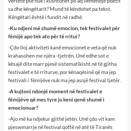
vërtetë pse nuk i kushtohet po aq vëmendje poetit
sa dhe këngëtarit? Mund të këndohet pa tekst.
Këngëtari është i fundit në radhë.
-Ku ndjeni më shumë emocion, tek festivalet për
fëmijë apo tek ato për të rritur?
-Çdo lloj aktiviteti kanë emocionet e veta që nuk
krahasohen me njëra -tjetrën. Unë edhe sot e
kësajë dite marr pjesë sistematikisht në të gjitha
festivalet e të rriturve, por kënaqësinë që ma jep
festivali i fëmijëve nuk ma jep asnjë festival tjetër.
-A kujtoni ndonjë moment në festivalet e
fëmijëve që mes tyre ju keni qenë shumë i
emocionuar?
-Ajo më ka ndjekur gjithë jetën. Unë çdo vit kam
pjeswmarrje në festival qoftë në atë të Tiranës