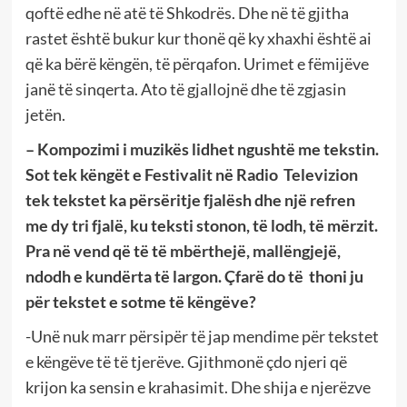
qoftë edhe në atë të Shkodrës. Dhe në të gjitha
rastet është bukur kur thonë që ky xhaxhi është ai
që ka bërë këngën, të përqafon. Urimet e fëmijëve
janë të sinqerta. Ato të gjallojnë dhe të zgjasin
jetën.
– Kompozimi i muzikës lidhet ngushtë me tekstin.
Sot tek këngët e Festivalit në Radio Televizion
tek tekstet ka përsëritje fjalësh dhe një refren
me dy tri fjalë, ku teksti stonon, të lodh, të mërzit.
Pra në vend që të të mbërthejë, mallëngjejë,
ndodh e kundërta të largon. Çfarë do të thoni ju
për tekstet e sotme të këngëve?
-Unë nuk marr përsipër të jap mendime për tekstet
e këngëve të të tjerëve. Gjithmonë çdo njeri që
krijon ka sensin e krahasimit. Dhe shija e njerëzve