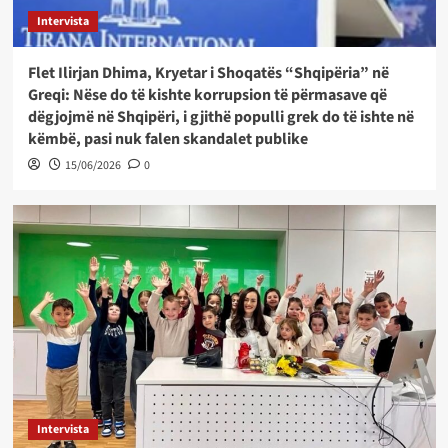
Intervista
Flet Ilirjan Dhima, Kryetar i Shoqatës “Shqipëria” në
Greqi: Nëse do të kishte korrupsion të përmasave që
dëgjojmë në Shqipëri, i gjithë populli grek do të ishte në
këmbë, pasi nuk falen skandalet publike
15/06/2026
0
Intervista