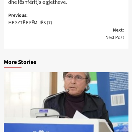
dhe fëshfëritja e gjetheve.
Post
Previous:
ME SYTË E FËMIJËS (7)
navigation
Next:
Next Post
More Stories