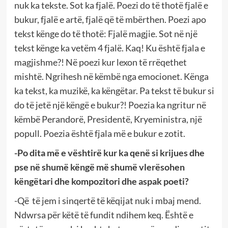
nuk ka tekste. Sot ka fjalë. Poezi do të thotë fjalë e
bukur, fjalë e artë, fjalë që të mbërthen. Poezi apo
tekst kënge do të thotë: Fjalë magjie. Sot në një
tekst kënge ka vetëm 4 fjalë. Kaq! Ku është fjala e
magjishme?! Në poezi kur lexon të rrëqethet
mishtë. Ngrihesh në këmbë nga emocionet. Kënga
ka tekst, ka muzikë, ka këngëtar. Pa tekst të bukur si
do të jetë një këngë e bukur?! Poezia ka ngritur në
këmbë Perandorë, Presidentë, Kryeministra, një
popull. Poezia është fjala më e bukur e zotit.
-Po dita më e vështirë kur ka qenë si krijues dhe
pse në shumë këngë më shumë vlerësohen
këngëtari dhe kompozitori dhe aspak poeti?
-Që të jem i sinqertë të këqijat nuk i mbaj mend.
Ndwrsa për këtë të fundit ndihem keq. Është e