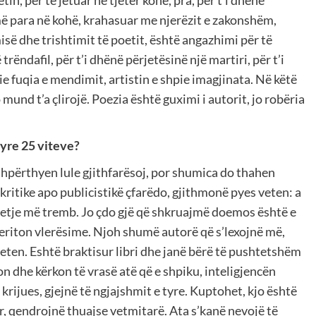
in, për të jetuar në tjetër kohë, pra, për t’i dhënë
ë para në kohë, krahasuar me njerëzit e zakonshëm,
së dhe trishtimit të poetit, është angazhimi për të
rëndafil, për t’i dhënë përjetësinë një martiri, për t’i
ie fuqia e mendimit, artistin e shpie imagjinata. Në këtë
 mund t’a çlirojë. Poezia është guximi i autorit, jo robëria
tyre 25 viteve?
 shpërthyen lule gjithfarësoj, por shumica do thahen
 kritike apo publicistikë çfarëdo, gjithmonë pyes veten: a
pyetje më tremb. Jo çdo gjë që shkruajmë doemos është e
meriton vlerësime. Njoh shumë autorë që s’lexojnë më,
eten. Eshtë braktisur libri dhe janë bërë të pushtetshëm
on dhe kërkon të vrasë atë që e shpiku, inteligjencën
krijues, gjejnë të ngjajshmit e tyre. Kuptohet, kjo është
r, qendrojnë thuajse vetmitarë. Ata s’kanë nevojë të