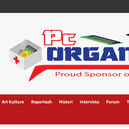
Art Kulture
Reportazh
Histori
Intervista
Forum
T