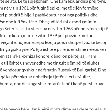
ë se ata. Le të spjegohem. Unë kam lexuar disa prej tyre.
im në vitin 1961 për fuqinë epike, me të cilën formësoi
eri plot dritë-hije, i pashkëputur dot nga politika dhe
osëse dhe luftënxitëse. Dhe çuditërisht e mori çmimin
 Seferis, i cili u vlerësua në vitin 1963 për poezinë e tij të
 e fitoim këtë çmim në vitin 1979 për poezinë me fuqi
ë veçantë, ndjesinë se po lexoja poezi shqipe. Dua të besoj
jak nga gjaku ynë. Po kjo është e parëndësishme në epokën
rcen ata, s’ka korniza kohore, qëndron përtej saj. Kam
 e tij është ushqyer edhe me tingujt e ëmbël të gjuhës
të vendosur qyshkur në fshatin Rusçuk të Bullgarisë. Dhe
o që ka përshkruar nobelistja tjetër, Herta Muller,
shumta, dhe disa nga shkrimtarët tanë i kanë përshkruar
ykoj të nevojshëm. Janë bërë dy studime nga dy autorë larg