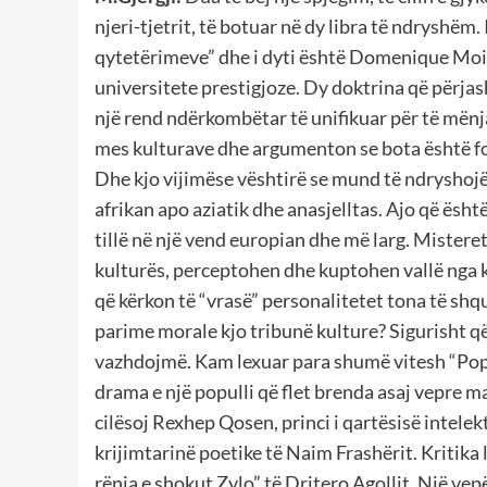
njeri-tjetrit, të botuar në dy libra të ndryshëm
qytetërimeve” dhe i dyti është Domenique Mois
universitete prestigjoze. Dy doktrina që përjash
një rend ndërkombëtar të unifikuar për të mënja
mes kulturave dhe argumenton se bota është fo
Dhe kjo vijimëse vështirë se mund të ndryshojë
afrikan apo aziatik dhe anasjelltas. Ajo që ësh
tillë në një vend europian dhe më larg. Misteret
kulturës, perceptohen dhe kuptohen vallë nga 
që kërkon të “vrasë” personalitetet tona të sh
parime morale kjo tribunë kulture? Sigurisht që a
vazhdojmë. Kam lexuar para shumë vitesh “Popu
drama e një populli që flet brenda asaj vepre ma
cilësoj Rexhep Qosen, princi i qartësisë intelekt
krijimtarinë poetike të Naim Frashërit. Kritika
rënia e shokut Zylo” të Dritero Agollit. Një vep