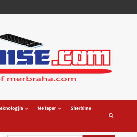
eknologjia
Me teper
Sherbime