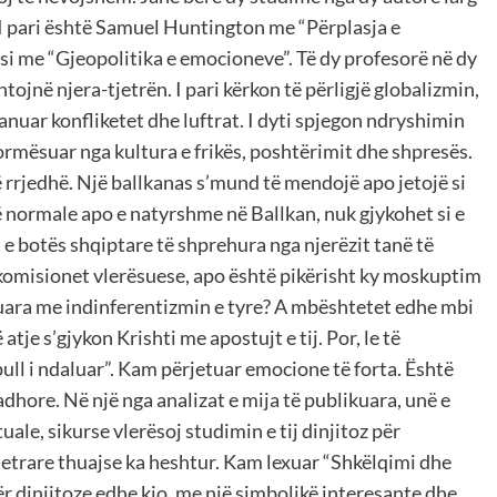
. I pari është Samuel Huntington me “Përplasja e
i me “Gjeopolitika e emocioneve”. Të dy profesorë në dy
tojnë njera-tjetrën. I pari kërkon të përligjë globalizmin,
nuar konfliketet dhe luftrat. I dyti spjegon ndryshimin
rmësuar nga kultura e frikës, poshtërimit dhe shpresës.
 rrjedhë. Një ballkanas s’mund të mendojë apo jetojë si
të normale apo e natyrshme në Ballkan, nuk gjykohet si e
 e botës shqiptare të shprehura nga njerëzit tanë të
komisionet vlerësuese, apo është pikërisht ky moskuptim
quara me indinferentizmin e tyre? A mbështetet edhe mbi
tje s’gjykon Krishti me apostujt e tij. Por, le të
ll i ndaluar”. Kam përjetuar emocione të forta. Është
dhore. Në një nga analizat e mija të publikuara, unë e
uale, sikurse vlerësoj studimin e tij dinjitoz për
 letrare thuajse ka heshtur. Kam lexuar “Shkëlqimi dhe
ër dinjitoze edhe kjo, me një simbolikë interesante dhe