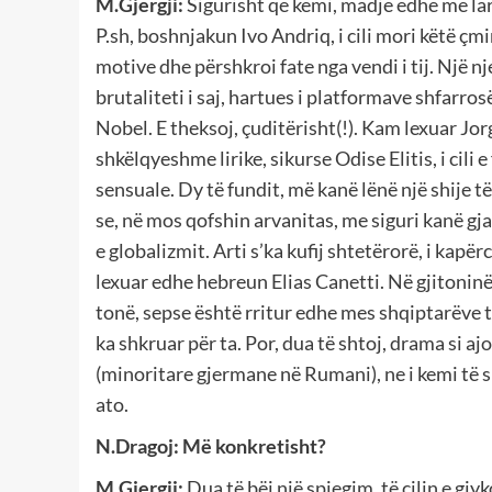
M.Gjergji:
Sigurisht që kemi, madje edhe më lart
P.sh, boshnjakun Ivo Andriq, i cili mori këtë çm
motive dhe përshkroi fate nga vendi i tij. Një nj
brutaliteti i saj, hartues i platformave shfarr
Nobel. E theksoj, çuditërisht(!). Kam lexuar Jorgo
shkëlqyeshme lirike, sikurse Odise Elitis, i cili
sensuale. Dy të fundit, më kanë lënë një shije t
se, në mos qofshin arvanitas, me siguri kanë g
e globalizmit. Arti s’ka kufij shtetërorë, i kapë
lexuar edhe hebreun Elias Canetti. Në gjitoninë
tonë, sepse është rritur edhe mes shqiptarëve 
ka shkruar për ta. Por, dua të shtoj, drama si aj
(minoritare gjermane në Rumani), ne i kemi të 
ato.
N.Dragoj:
Më konkretisht?
M.Gjergji:
Dua të bëj një spjegim, të cilin e gj