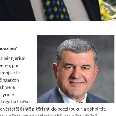
 poezinë?
a për njeriun.
veten, por
imbja e të
që ngarkon
eshme, e
 syrin e
et nga lart, nëse
 vërtetë) është pikërisht kjo poezi (bukuria e shpirtit,