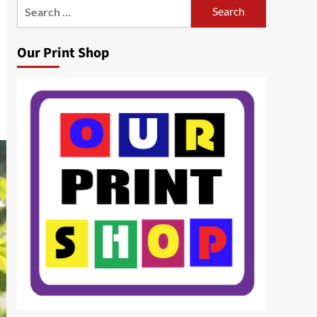
Search
for:
Our Print Shop