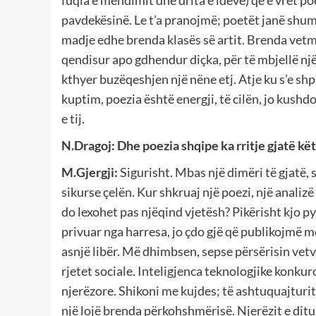
fuqia e mendimit dhe drita e ideve) që e vret poet
pavdekësinë. Le t’a pranojmë; poetët janë shum
madje edhe brenda klasës së artit. Brenda vetmi
qendisur apo gdhendur diçka, për të mbjellë një t
kthyer buzëqeshjen një nëne etj. Atje ku s’e shp
kuptim, poezia është energji, të cilën, jo kushdo
e tij.
N.Dragoj:
Dhe poezia shqipe ka rritje gjatë kë
M.Gjergji:
Sigurisht. Mbas një dimëri të gjatë,
sikurse çelën. Kur shkruaj një poezi, një analizë
do lexohet pas njëqind vjetësh? Pikërisht kjo 
privuar nga harresa, jo çdo gjë që publikojmë 
asnjë libër. Më dhimbsen, sepse përsërisin vetv
rjetet sociale. Inteligjenca teknologjike konkur
njerëzore. Shikoni me kujdes; të ashtuquajturit 
një lojë brenda përkohshmërisë. Njerëzit e ditu