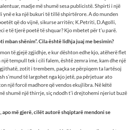
 talentuar, madje më shumë sesa publicistë. Shpirti i një
li ynë e ka një bukuri të tillë shpirtërore. A do munden
poetët që do vijnë, sikurse arritën; K.Petriti, D.Agolli,
ci e të tjerë poetë të shquar? Kjo mbetet për t’u parë.
Zoti mban shënim”. Cila është lidhja juaj me besimin?
lmon të gjejë zgjidhje, e kur dështon edhe kjo, atëherë flet
 një tempull tek i cili falem, është zemra ime, kam dhe një
gjithatë, zotit i trembem, paçka se përpiqem ta lartësoj
sh s’mund të largohet nga kjo jetë, pa përjetuar ato
ston një forcë madhore që vendos ekujlibra. Në këtë
 më shumë një thirrje, siç ndodh t’i drejtohemi njeriut buzë
, apo më gjerë, cilët autorë shqiptarë mendoni se