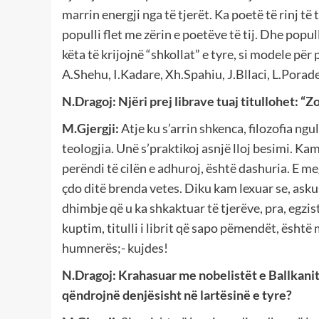
marrin energji nga të tjerët. Ka poetë të rinj të
populli flet me zërin e poetëve të tij. Dhe popul
këta të krijojnë “shkollat” e tyre, si modele për 
A.Shehu, I.Kadare, Xh.Spahiu, J.Bllaci, L.Porade
N.Dragoj:
Njëri prej librave tuaj titullohet: “
M.Gjergji:
Atje ku s’arrin shkenca, filozofia ngu
teologjia. Unë s’praktikoj asnjë lloj besimi. Kam
perëndi të cilën e adhuroj, është dashuria. E me
çdo ditë brenda vetes. Diku kam lexuar se, asku
dhimbje që u ka shkaktuar të tjerëve, pra, egzi
kuptim, titulli i librit që sapo pëmendët, është
humnerës;- kujdes!
N.Dragoj:
Krahasuar me nobelistët e Ballkanit
qëndrojnë denjësisht në lartësinë e tyre?