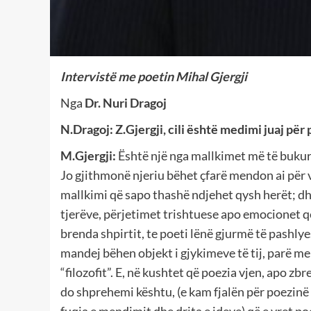
Intervistë me poetin Mihal Gjergji
Nga
Dr. Nuri Dragoj
N.Dragoj: Z.Gjergji, c
ili është medimi juaj për
M.Gjergji:
Është një nga mallkimet më të bukur
Jo gjithmonë njeriu bëhet çfarë mendon ai për 
mallkimi që sapo thashë ndjehet qysh herët; dh
tjerëve, përjetimet trishtuese apo emocionet 
brenda shpirtit, te poeti lënë gjurmë të pashly
mandej bëhen objekt i gjykimeve të tij, parë me
“filozofit”. E, në kushtet që poezia vjen, apo zbr
do shprehemi kështu, (e kam fjalën për poezinë e