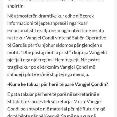
shpirtin.
Në atmosferën dramtike kur edhe një çerek
informacioni të jepte shpresë i ngarkuar
emocionalisht e sillja në imagjinatën time në ato
raste kur Vangjel Çondi vinte në Sallën Operative
të Gardës për t’u njohur sidomos për gjendjen e
motit. “Dhe pastaj moti u prish” i kujtoja Vangjelit
një fjali nga një tregim i Heminguejt. Në çastet
tragjike kur po e kërkonim Vangjel Çondi më
shfaqej i plotë e s’më shqitej nga mendja.
-Kur e ke takuar për herë të parë Vangjel Çondin?
E pata takuar për herë të parë në sekretarinë e
Shtabit të Gardës tek sekretarja, Moza. Vangjel
Çondi po shtypte një material për një fluturim që
do të bënte për në Kosovë. Sa më pa u çua në