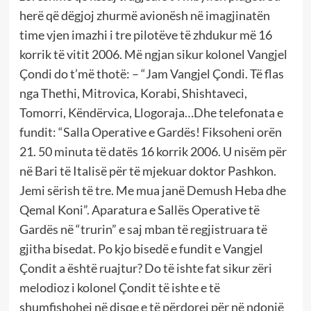
herë që dëgjoj zhurmë avionësh në imagjinatën
time vjen imazhi i tre pilotëve të zhdukur më 16
korrik të vitit 2006. Më ngjan sikur kolonel Vangjel
Çondi do t’më thotë: – “Jam Vangjel Çondi. Të flas
nga Thethi, Mitrovica, Korabi, Shishtaveci,
Tomorri, Këndërvica, Llogoraja…Dhe telefonata e
fundit: “Salla Operative e Gardës! Fiksoheni orën
21. 50 minuta të datës 16 korrik 2006. U nisëm për
në Bari të Italisë për të mjekuar doktor Pashkon.
Jemi sërish të tre. Me mua janë Demush Heba dhe
Qemal Koni”. Aparatura e Sallës Operative të
Gardës në “trurin” e saj mban të regjistruara të
gjitha bisedat. Po kjo bisedë e fundit e Vangjel
Çondit a është ruajtur? Do të ishte fat sikur zëri
melodioz i kolonel Çondit të ishte e të
shumfishohej në disqe e të përdorej për në ndonjë