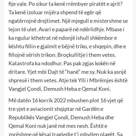
fije vale. Po sikur ta kenë rrëmbyer piratët e ajrit?
Ta kenë izoluar mijëra shpend të egër që
ngatërrojnë drejtimet. Një mjegull e mistershme se
lejon të ulet. Avari e paparë në ndërlidhje. Mbase i
ka ngulur kthetrat në ndonjë ishull shkëmbor e
kështu fillin e gjalmit e bëjnë triko, e shqepin, dhe e
fillojnë sërish trikon. Broçkullitje i them vetes.
Katastrofa ka ndodhur. Pas pak zgjas kokën në
dritare. Yjet mbi Dajt të “hanë” me sy. Nuk ka asnjë
shpresë i them vetes. Atje tek Ylli i Mbrëmjes është
Vangjel Çondi, Demush Heba e Qemal Koni.
Më datën 16 korrik 2022 mbushen plot 16 vjet që
tre yjet e aviacionit shqiptar në Gardën e
Republikës Vangjel Çondi, Demush Heba dhe
Qemal Koni nuk janë më mes nesh. Është e
zorëshme që kësaj tragjedie t’i mbyllen plagët. Sa