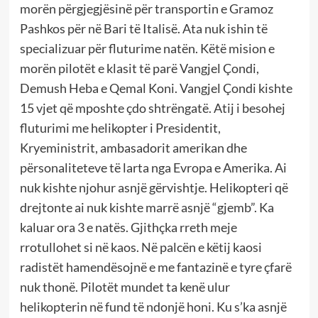
morën përgjegjësinë për transportin e Gramoz
Pashkos për në Bari të Italisë. Ata nuk ishin të
specializuar për fluturime natën. Këtë mision e
morën pilotët e klasit të parë Vangjel Çondi,
Demush Heba e Qemal Koni. Vangjel Çondi kishte
15 vjet që mposhte çdo shtrëngatë. Atij i besohej
fluturimi me helikopter i Presidentit,
Kryeministrit, ambasadorit amerikan dhe
përsonaliteteve të larta nga Evropa e Amerika. Ai
nuk kishte njohur asnjë gërvishtje. Helikopteri që
drejtonte ai nuk kishte marrë asnjë “gjemb”. Ka
kaluar ora 3 e natës. Gjithçka rreth meje
rrotullohet si në kaos. Në palcën e këtij kaosi
radistët hamendësojnë e me fantazinë e tyre çfarë
nuk thonë. Pilotët mundet ta kenë ulur
helikopterin në fund të ndonjë honi. Ku s’ka asnjë