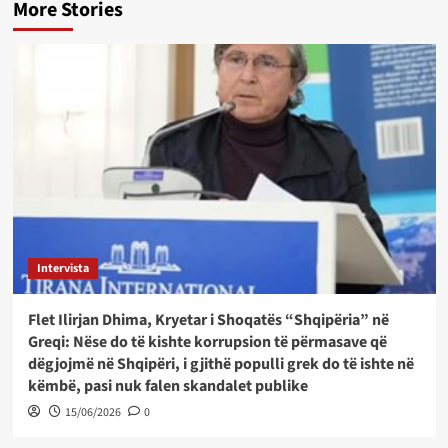
More Stories
Intervista
Flet Ilirjan Dhima, Kryetar i Shoqatës “Shqipëria” në
Greqi: Nëse do të kishte korrupsion të përmasave që
dëgjojmë në Shqipëri, i gjithë populli grek do të ishte në
këmbë, pasi nuk falen skandalet publike
15/06/2026
0