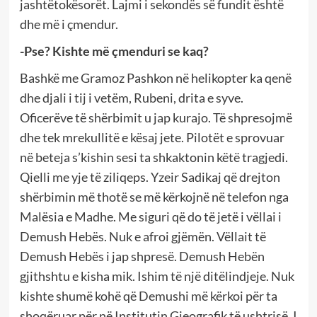
jashtëtokësorët. Lajmi i sekondës së fundit është
dhe më i çmendur.
-Pse? Kishte më çmenduri se kaq?
Bashkë me Gramoz Pashkon në helikopter ka qenë
dhe djali i tij i vetëm, Rubeni, drita e syve.
Oficerëve të shërbimit u jap kurajo. Të shpresojmë
dhe tek mrekullitë e kësaj jete. Pilotët e sprovuar
në beteja s’kishin sesi ta shkaktonin këtë tragjedi.
Qielli me yje të ziliqeps. Yzeir Sadikaj që drejton
shërbimin më thotë se më kërkojnë në telefon nga
Malësia e Madhe. Me siguri që do të jetë i vëllai i
Demush Hebës. Nuk e afroi gjëmën. Vëllait të
Demush Hebës i jap shpresë. Demush Hebën
gjithshtu e kisha mik. Ishim të një ditëlindjeje. Nuk
kishte shumë kohë që Demushi më kërkoi për ta
shoqëruar për në Institutin Gjeografik të ushtrisë. I