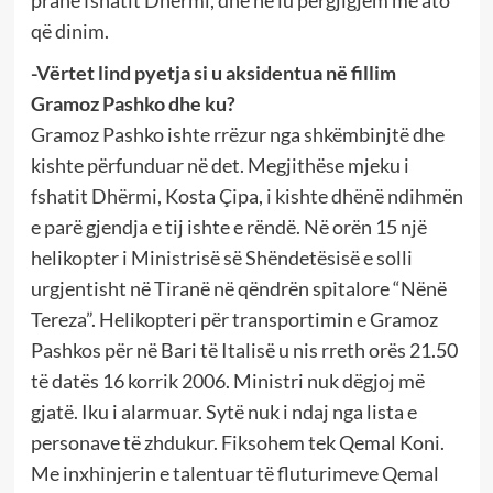
që dinim.
-Vërtet lind pyetja si u aksidentua në fillim
Gramoz Pashko dhe ku?
Gramoz Pashko ishte rrëzur nga shkëmbinjtë dhe
kishte përfunduar në det. Megjithëse mjeku i
fshatit Dhërmi, Kosta Çipa, i kishte dhënë ndihmën
e parë gjendja e tij ishte e rëndë. Në orën 15 një
helikopter i Ministrisë së Shëndetësisë e solli
urgjentisht në Tiranë në qëndrën spitalore “Nënë
Tereza”. Helikopteri për transportimin e Gramoz
Pashkos për në Bari të Italisë u nis rreth orës 21.50
të datës 16 korrik 2006. Ministri nuk dëgjoj më
gjatë. Iku i alarmuar. Sytë nuk i ndaj nga lista e
personave të zhdukur. Fiksohem tek Qemal Koni.
Me inxhinjerin e talentuar të fluturimeve Qemal