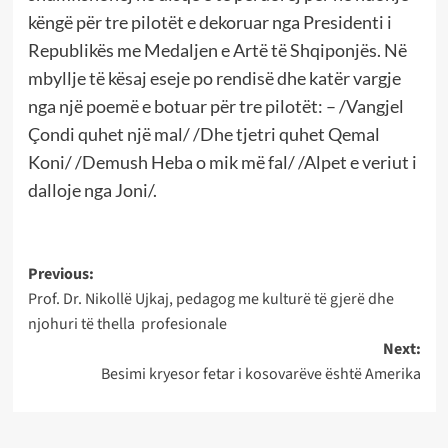
këngë për tre pilotët e dekoruar nga Presidenti i
Republikës me Medaljen e Artë të Shqiponjës. Në
mbyllje të kësaj eseje po rendisë dhe katër vargje
nga një poemë e botuar për tre pilotët: – /Vangjel
Çondi quhet një mal/ /Dhe tjetri quhet Qemal
Koni/ /Demush Heba o mik më fal/ /Alpet e veriut i
dalloje nga Joni/.
Post
Previous:
Prof. Dr. Nikollë Ujkaj, pedagog me kulturë të gjerë dhe
navigation
njohuri të thella profesionale
Next:
Besimi kryesor fetar i kosovarëve është Amerika