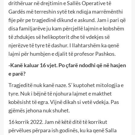
drithëruar në drejtimin e Sallës Operative të
Gardës më terreshin sytë tek ndiqja marrëmënthi
fije për pe tragjedinë dikund e askund. Jam i pari që
disa familjarëve ju kam përcjellë lajmin e kobshëm
të zhdukjes së helikopterit dhe të vdekjes së
njerëzve të tyre të dashur. I llahtarshëm ka qenë
lajmi për humbjen e djalit të profesor Pashkos.
-Kanë kaluar 16 vjet. Po çfarë ndodhi që në hasjen
e parë?
Tragjeditë nuk kanë naze. S’ kuptohet mitologjia e
tyre. Nuk i bëjnë të njohura lajmet e makthet
kobësisht të egra. Vijnë dikah si vetë vdekja. Pas
gjëmës jehona nuk shuhet.
16 korrik 2022. Jam në këtë ditë të korrikut
përvëlues përpara ish godinës, ku ka qenë Salla