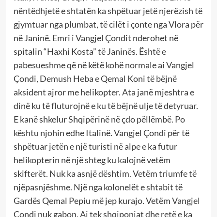
nëntëdhjetë e shtatën ka shpëtuar jetë njerëzish të
gjymtuar nga plumbat, të cilët i çonte nga Vlora për
në Janinë. Emri i Vangjel Çondit nderohet në
spitalin “Haxhi Kosta” të Janinës. Është e
pabesueshme që në këtë kohë normale ai Vangjel
Çondi, Demush Heba e Qemal Koni të bëjnë
aksident ajror me helikopter. Ata janë mjeshtra e
dinë ku të fluturojnë e ku të bëjnë ulje të detyruar.
E kanë shkelur Shqipërinë në çdo pëllëmbë. Po
kështu njohin edhe Italinë. Vangjel Çondi për të
shpëtuar jetën e një turisti në alpe e ka futur
helikopterin në një shteg ku kalojnë vetëm
skifterët. Nuk ka asnjë dështim. Vetëm triumfe të
njëpasnjëshme. Një nga kolonelët e shtabit të
Gardës Qemal Pepiu më jep kurajo. Vetëm Vangjel
Çondi nuk gabon. Ai tek shqiponjat dhe retë e ka