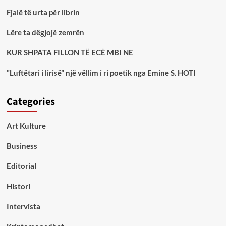
Fjalë të urta për librin
Lëre ta dëgjojë zemrën
KUR SHPATA FILLON TË ECË MBI NE
”Luftëtari i lirisë” një vëllim i ri poetik nga Emine S. HOTI
Categories
Art Kulture
Business
Editorial
Histori
Intervista