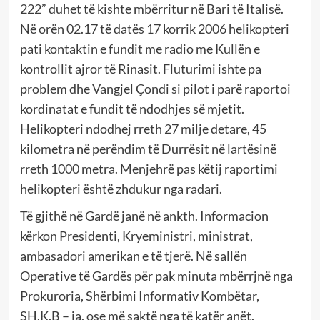
222” duhet të kishte mbërritur në Bari të Italisë.
Në orën 02.17 të datës 17 korrik 2006 helikopteri
pati kontaktin e fundit me radio me Kullën e
kontrollit ajror të Rinasit. Fluturimi ishte pa
problem dhe Vangjel Çondi si pilot i parë raportoi
kordinatat e fundit të ndodhjes së mjetit.
Helikopteri ndodhej rreth 27 milje detare, 45
kilometra në perëndim të Durrësit në lartësinë
rreth 1000 metra. Menjehrë pas këtij raportimi
helikopteri është zhdukur nga radari.
Të gjithë në Gardë janë në ankth. Informacion
kërkon Presidenti, Kryeministri, ministrat,
ambasadori amerikan e të tjerë. Në sallën
Operative të Gardës për pak minuta mbërrjnë nga
Prokuroria, Shërbimi Informativ Kombëtar,
SH.K.B – ja, ose më saktë nga të katër anët.