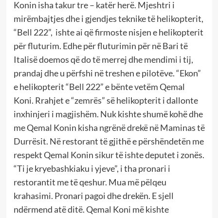
Konin isha takur tre – katër herë. Mjeshtri i
mirëmbajtjes dhe i gjendjes teknike të helikopterit,
“Bell 222”, ishte ai që firmoste nisjen e helikopterit
për fluturim. Edhe për fluturimin për në Bari të
Italisë doemos që do të merrej dhe mendimi i tij,
prandaj dhe u përfshi në treshen e pilotëve. “Ekon”
e helikopterit “Bell 222” e bënte vetëm Qemal
Koni. Rrahjet e “zemrës” së helikopterit i dallonte
inxhinjeri i magjishëm. Nuk kishte shumë kohë dhe
me Qemal Konin kisha ngrënë drekë në Maminas të
Durrësit. Në restorant të gjithë e përshëndetën me
respekt Qemal Konin sikur të ishte deputet i zonës.
“Ti je kryebashkiaku i yjeve”, i tha pronari i
restorantit me të qeshur. Mua më pëlqeu
krahasimi. Pronari pagoi dhe drekën. E sjell
ndërmend atë ditë. Qemal Koni më kishte