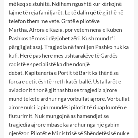
më keq se stuhitë. Ndihem ngushtë kur kërkojnë
lajme të reja familjarët. Le të dalin që të gjithë në
telefon them me vete. Gratë e pilotëve
Martha, Afrora e Razia, por vetëm nëna e Ruben
Pashkos të mos i dëgjohet zëri. Kush mund t’i
përgjigjet asaj. Tragjedia në familjen Pashko nuk ka
kufi. Herë pas here mes ushtarakëve të Gardës
radistë e specialistë ka dhe ndonjë
debat. Kapiteneria e Portit të Barit ka thënë se
forca e detit është rreth katër ballë. Ustallarët e
aviacionit thonë gjithashtu se tragjedia ajrore
mund të ketë ardhur nga vorbullat ajrorë. Vorbullat
ajrore nuk i japin mundësi pilotit të rikap kuotën e
fluturimit. Nuk mungojnë as hamendjet se
tragjedia ajrore mbase ka ardhur nga një gabim
njerëzor. Pilotët e Ministrisë së Shëndetësisë nuk e