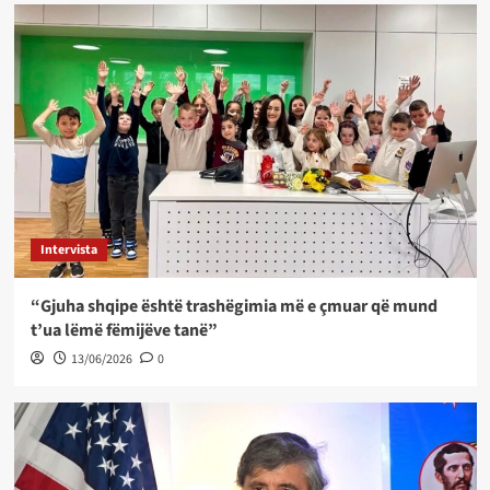
Intervista
“Gjuha shqipe është trashëgimia më e çmuar që mund
t’ua lëmë fëmijëve tanë”
13/06/2026
0