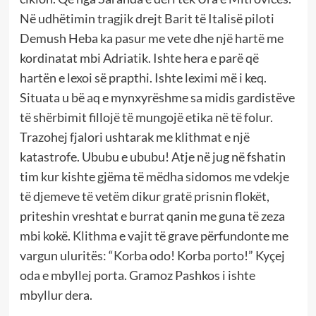
Në udhëtimin tragjik drejt Barit të Italisë piloti
Demush Heba ka pasur me vete dhe një hartë me
kordinatat mbi Adriatik. Ishte hera e parë që
hartën e lexoi së prapthi. Ishte leximi më i keq.
Situata u bë aq e mynxyrëshme sa midis gardistëve
të shërbimit fillojë të mungojë etika në të folur.
Trazohej fjalori ushtarak me klithmat e një
katastrofe. Ububu e ububu! Atje në jug në fshatin
tim kur kishte gjëma të mëdha sidomos me vdekje
të djemeve të vetëm dikur gratë prisnin flokët,
priteshin vreshtat e burrat qanin me guna të zeza
mbi kokë. Klithma e vajit të grave përfundonte me
vargun uluritës: “Korba odo! Korba porto!” Kyçej
oda e mbyllej porta. Gramoz Pashkos i ishte
mbyllur dera.