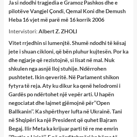
Ja si ndodhi tragjedia e Gramoz Pashkos dhe e
pilotëve Vangjel Çondi, Qemal Koni dhe Demush
Heba 16 vjet më parë më 16 korrik 2006
Intervistori:
Albert Z. ZHOLI
Vitet rrjedhin si lumenjtë. Shumë ndodhi të kësaj
jete i shuan cikloni, që bën pluhur kujtesën. Por ka
dhe ngjarje që rezistojnë, si lisat në mal. Nuk
shkulen nga asnjë lloj stuhije. Ndërrohen
pushtetet. Ikin qeveritë. Në Parlament shikon
fytyra të reja. Aty ku dikur ka qenë helodromi i
Gardës po ndërtohet një vepër arti. U hapën
negociatat dhe lajmet gjëmojnë për’’Open
Ballkanin’’. Ka shpërthyer lufta në Ukrainë. Tani
në Shqipëri ka një President që quhet Bajram
Begaj. Ilir Meta ka krijuar parti të re me emrin
’’Partia e Lirisë’’. E në përditshmëri ka bëma të