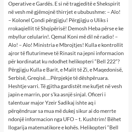
Operative e Gardës. E si në tragjeditë e Shekspirit
në vesh më gjëmojnë thirrjet e ububushme: – Alo!
– Kolonel Çondi përgjigju! Përgjigju o Uliks i
rrokaqiellit të Shqipërisë! Demosh Heba përse e ke
mbyllur celularin!. Qemal Koni më dil në radio! –
Alo! – Alo! Ministria e Mbrojtjes! Kulla e kontrollit
ajror të fluturimeve të Rinasit na jepni informacion
për kordinatat ku ndodhet helikopteri “Bell 222”?
Përgjigju Kulla e Barit, e Malit të Zi, e Maqedonisë,
Serbisë, Greqisë….Përpjekje të dëshpëruara.
Heshtje varri. Të gjitha gardistët me kufjet në vesh
japin e marrin, por s’ka asnjë sinjal. Oficeri i
talentuar major Yzeir Sadikaj ishte aq i
përqëndruar sa mua më dukej sikur ai do merrte
ndonjë informacion nga UFO – t. Kushtrim! Bëhet
llogarija matematikore e kohës. Helikopteri “Bell