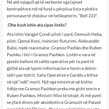
Në atë mjegull që të verbonte nga lajmet
kontraditore më në fund u përpilua lista e plotë e
personave të zhdukur në helikopterin, “Bell 222”.
-Dhe kush ishin ata sipas listës?
Ata ishin Vangjel Çondi piloti i parë, Demush Heba,
pilot, Qemal Koni, inxhinier fluturimi. Aleksandër
Baloi, mjek reanimator, Gramoz Pashko dhe Ruben
Pashko, i biri i Gramoz Pashkos. Listën e vara në
pjesën ballore të sallës operative për ta parë të
gjithë ata që lypnin informacion e hynin e delnin
njëri pas tjetrit. Salla Operative e Gardës u kthye
në një “odë” morti. Një nga ministrat që kishte
lidhje me Gramoz Pashkon preku me gisht emrin e
Ruben Pashkos. Ministri filloi të lotojë. Ai më pyeti
se çfarë dinim për aksidentin e Gramozit në Palasë
pranë fshatit Dhërmi, dhe ne iu përgjigjëm me ato