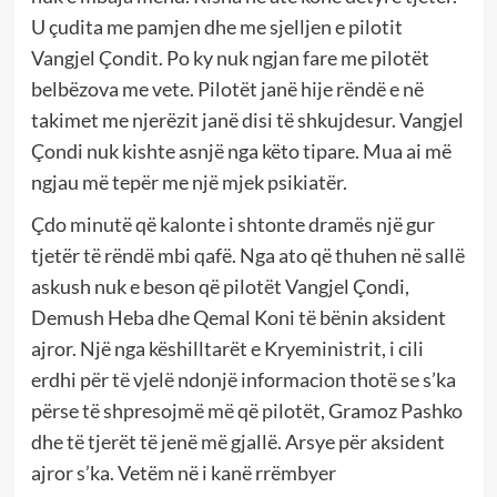
U çudita me pamjen dhe me sjelljen e pilotit
Vangjel Çondit. Po ky nuk ngjan fare me pilotët
belbëzova me vete. Pilotët janë hije rëndë e në
takimet me njerëzit janë disi të shkujdesur. Vangjel
Çondi nuk kishte asnjë nga këto tipare. Mua ai më
ngjau më tepër me një mjek psikiatër.
Çdo minutë që kalonte i shtonte dramës një gur
tjetër të rëndë mbi qafë. Nga ato që thuhen në sallë
askush nuk e beson që pilotët Vangjel Çondi,
Demush Heba dhe Qemal Koni të bënin aksident
ajror. Një nga këshilltarët e Kryeministrit, i cili
erdhi për të vjelë ndonjë informacion thotë se s’ka
përse të shpresojmë më që pilotët, Gramoz Pashko
dhe të tjerët të jenë më gjallë. Arsye për aksident
ajror s’ka. Vetëm në i kanë rrëmbyer