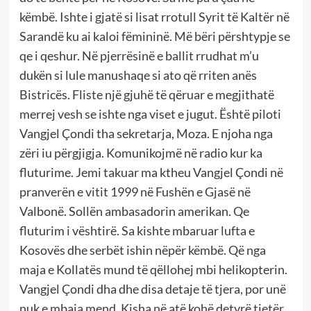
këmbë. Ishte i gjatë si lisat rrotull Syrit të Kaltër në
Sarandë ku ai kaloi fëmininë. Më bëri përshtypje se
qe i qeshur. Në pjerrësinë e ballit rrudhat m’u
dukën si lule manushaqe si ato që rriten anës
Bistricës. Fliste një gjuhë të qëruar e megjithatë
merrej vesh se ishte nga viset e jugut. Është piloti
Vangjel Çondi tha sekretarja, Moza. E njoha nga
zëri iu përgjigja. Komunikojmë në radio kur ka
fluturime. Jemi takuar ma ktheu Vangjel Çondi në
pranverën e vitit 1999 në Fushën e Gjasë në
Valbonë. Sollën ambasadorin amerikan. Qe
fluturim i vështirë. Sa kishte mbaruar lufta e
Kosovës dhe serbët ishin nëpër këmbë. Që nga
maja e Kollatës mund të qëllohej mbi helikopterin.
Vangjel Çondi dha dhe disa detaje të tjera, por unë
nuk e mbaja mend. Kisha në atë kohë detyrë tjetër.