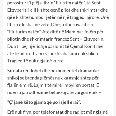
porositur t’i gjëja librin “Flutrim natën”, të Sent –
Ekzyperit, i cili kishte qenë pilot dhe shkrimtar dhe
që e kishte humbur jetën në një tragjedi ajrore. Unë
librin e kisha me vete. Dhe ja dhurova librin
“Fluturim natën”. Atë ditë në Maminas folëm për
pilotin dhe shkrimtarin francez Sent – Ekzyperin.
Dua t’i bëj një lidhje pasionit të Qemal Konit me
atë të pilotit francez, por krahasimi nuk shkon.
Tragjeditë nuk ngjajnë kurrë.
Situata rëndohet dhe në momentet dramatike
shikoj se brenda gjëmës nuk ka asnjë shteg për
fjalën e mirë. Lajmit të mirë i mbyllen portat. E
ndërsa jap udhëzime belbëzoj atë vargun epik –
“Ç’ janë këto gjama që po i sjell era?”.
Erë nuk fryn, por telefonatat dhe radiot më ngjajnë