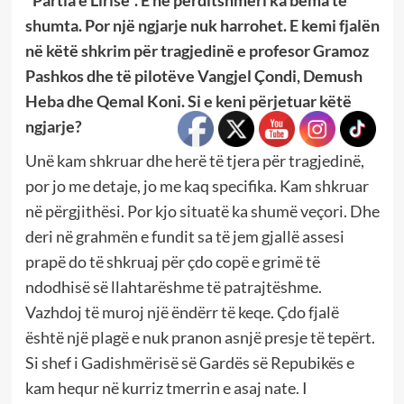
shumta. Por një ngjarje nuk harrohet. E kemi fjalën
në këtë shkrim për tragjedinë e profesor Gramoz
Pashkos dhe të pilotëve Vangjel Çondi, Demush
Heba dhe Qemal Koni. Si e keni përjetuar këtë
ngjarje?
Unë kam shkruar dhe herë të tjera për tragjedinë,
por jo me detaje, jo me kaq specifika. Kam shkruar
në përgjithësi. Por kjo situatë ka shumë veçori. Dhe
deri në grahmën e fundit sa të jem gjallë assesi
prapë do të shkruaj për çdo copë e grimë të
ndodhisë së llahtarëshme të patrajtëshme.
Vazhdoj të muroj një ëndërr të keqe. Çdo fjalë
është një plagë e nuk pranon asnjë presje të tepërt.
Si shef i Gadishmërisë së Gardës së Repubikës e
kam hequr në kurriz tmerrin e asaj nate. I