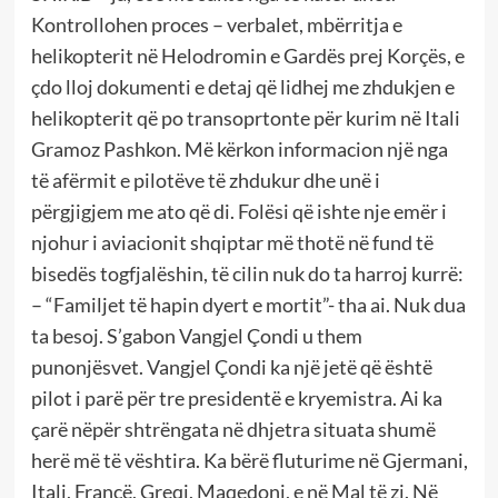
Kontrollohen proces – verbalet, mbërritja e
helikopterit në Helodromin e Gardës prej Korçës, e
çdo lloj dokumenti e detaj që lidhej me zhdukjen e
helikopterit që po transoprtonte për kurim në Itali
Gramoz Pashkon. Më kërkon informacion një nga
të afërmit e pilotëve të zhdukur dhe unë i
përgjigjem me ato që di. Folësi që ishte nje emër i
njohur i aviacionit shqiptar më thotë në fund të
bisedës togfjalëshin, të cilin nuk do ta harroj kurrë:
– “Familjet të hapin dyert e mortit”- tha ai. Nuk dua
ta besoj. S’gabon Vangjel Çondi u them
punonjësvet. Vangjel Çondi ka një jetë që është
pilot i parë për tre presidentë e kryemistra. Ai ka
çarë nëpër shtrëngata në dhjetra situata shumë
herë më të vështira. Ka bërë fluturime në Gjermani,
Itali, Francë, Greqi, Maqedoni, e në Mal të zi. Në