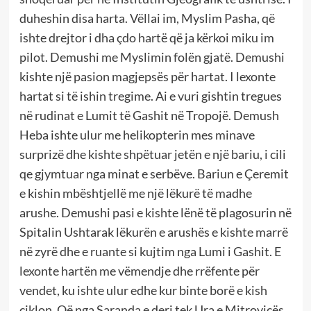
duheshin disa harta. Vëllai im, Myslim Pasha, që
ishte drejtor i dha çdo hartë që ja kërkoi miku im
pilot. Demushi me Myslimin folën gjatë. Demushi
kishte një pasion magjepsës për hartat. I lexonte
hartat si të ishin tregime. Ai e vuri gishtin tregues
në rudinat e Lumit të Gashit në Tropojë. Demush
Heba ishte ulur me helikopterin mes minave
surprizë dhe kishte shpëtuar jetën e një bariu, i cili
qe gjymtuar nga minat e serbëve. Bariun e Çeremit
e kishin mbështjellë me një lëkurë të madhe
arushe. Demushi pasi e kishte lënë të plagosurin në
Spitalin Ushtarak lëkurën e arushës e kishte marrë
në zyrë dhe e ruante si kujtim nga Lumi i Gashit. E
lexonte hartën me vëmendje dhe rrëfente për
vendet, ku ishte ulur edhe kur binte borë e kish
ciklon. Që nga Saranda e deri tek Ura e Mitrovicës.