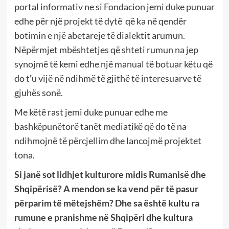
portal informativ ne si Fondacion jemi duke punuar
edhe për një projekt të dytë që ka në qendër
botimin e një abetareje të dialektit arumun.
Nëpërmjet mbështetjes që shteti rumun na jep
synojmë të kemi edhe një manual të botuar këtu që
do t
’
u vijë në ndihmë të gjithë të interesuarve të
gjuhës sonë.
Me këtë rast jemi duke punuar edhe me
bashkëpunëtorë tanët mediatikë që do të na
ndihmojnë të përcjellim dhe lancojmë projektet
tona.
Si janë sot lidhjet kulturore midis Rumanisë dhe
Shqipërisë? A mendon se ka vend për të pasur
përparim të mëtejshëm? Dhe sa është kultu ra
rumune e pranishme në Shqipëri dhe kultura