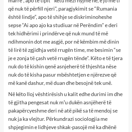
marrë”, apo të tipit “ këtu mezi hyjmë ne, e jo më ti
që nuk të përfill njeri”, paragjykimit se “Rumania
është lindje”, apo të shihje se diskriminoheshe
sepse “Ai apo ajo ka studiuar në Perëndim” e deri
tek hidhërimi i prindërve që nuk mund të më
ndihmonin dot me asgjë, por në këmbim më dinin
të lirë të zgjidhja vetë rrugën time, me besimin “se
je e zonja të çash vetë rrugën tënde”. Këto e të tjera
nuk do të kishin qenë asnjeherë të thjeshta nëse
nuk do të kisha pasur mbështetjen e njërezve që
më kanë dashur, më duan dhe besojnë tek unë.
Në këto lloj vështirësish u kalit edhe durimi im dhe
të gjitha pengesat nuk m
’
u dukën asnjëherë të
pakapërcyeshme deri në atë pikë sa të mendoj se
nuk ja ka vlejtur. Përkundrazi sociologjia me
shpjegimin e lidhjeve shkak-pasojë më ka dhënë