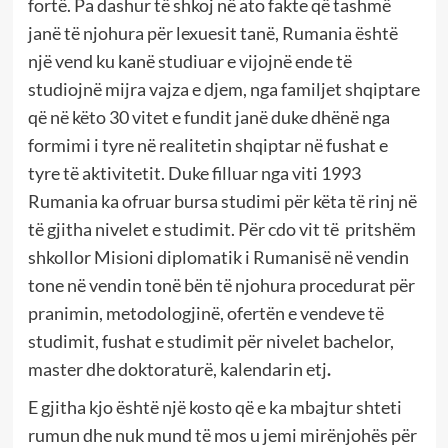
fortë. Pa dashur të shkoj në ato fakte që tashmë
janë të njohura për lexuesit tanë, Rumania është
një vend ku kanë studiuar e vijojnë ende të
studiojnë mijra vajza e djem, nga familjet shqiptare
që në këto 30 vitet e fundit janë duke dhënë nga
formimi i tyre në realitetin shqiptar në fushat e
tyre të aktivitetit. Duke filluar nga viti 1993
Rumania ka ofruar bursa studimi për këta të rinj në
të gjitha nivelet e studimit. Për cdo vit të
pritshëm
shkollor Misioni diplomatik i Rumanisë në vendin
tone në vendin tonë bën të njohura procedurat për
pranimin, metodologjinë, ofertën e vendeve të
studimit, fushat e studimit për nivelet bachelor,
master dhe doktoraturë, kalendarin etj
.
E gjitha kjo është një kosto që e ka mbajtur shteti
rumun dhe nuk mund të mos u jemi mirënjohës për