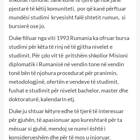
pjestarë të këtij komuniteti,
por që kanë përftuar
mundësi studimi
kryesisht falë shtetit rumun,
si
bursierë ose jo.
Duke filluar nga viti 1993 Rumania ka ofruar bursa
studimi për këta të rinj në të gjitha nivelet e
studimit. Për çdo vit të
pritshëm shkollor Misioni
diplomatik i Rumanisë në vendin tone në vendin
tonë bën të njohura procedurat për pranimin,
metodologjinë, ofertën e vendeve të studimit,
fushat e studimit për nivelet bachelor, master dhe
doktoraturë, kalendarin etj.
Duke ju shtuar këtyre edhe të tjerë të interesuar
për gjuhën, të apasionuar apo kureshtarë për ta
mësuar si gjuhë, mendoj se numri është i
konsiderueshëm dhe për të mos u injoruar.