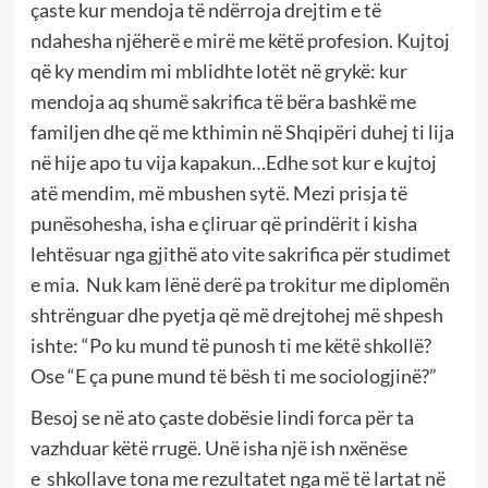
çaste kur mendoja të ndërroja drejtim e të
ndahesha njëherë e mirë me këtë profesion. Kujtoj
që ky mendim mi mblidhte lotët në grykë: kur
mendoja aq shumë sakrifica të bëra bashkë me
familjen dhe që me kthimin në Shqipëri duhej ti lija
në hije apo tu vija kapakun…Edhe sot kur e kujtoj
atë mendim, më mbushen sytë. Mezi prisja të
punësohesha, isha e çliruar që prindërit i kisha
lehtësuar nga gjithë ato vite sakrifica për studimet
e mia.
Nuk kam lënë derë pa trokitur me diplomën
shtrënguar dhe pyetja që më drejtohej më shpesh
ishte: “Po ku mund të punosh ti me këtë shkollë?
Ose “E ça pune mund të bësh ti me sociologjinë?”
Besoj se në ato çaste dobësie lindi forca për ta
vazhduar këtë rrugë. Unë isha një ish nxënëse
e
shkollave tona me rezultatet nga më të lartat në