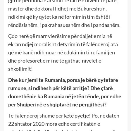
gjithë periudha e arsimit të lartë e nivelit të parë,
master dhe doktoral lidhet me Bukureshtin,
ndikimi që ky qytet ka në formimin tim është i
rëndësishëm, i pakrahasueshëm dhe i pandashëm.
Çdo herë që marr vlerësime për daljet e mia në
ekran ndjej moralisht detyrimin të falënderoj ata
që më kanë ndihmuar në edukimin tim: familjen
dhe profesorët e mi në të gjithat
nivelet e
shkollimit!
Dhe kur jemi te Rumania, porsa je bërë qytetare
rumune, si ndihesh për këtë arritje? Dhe çfarë
domethënie ka Rumania në jetën tënde, por edhe
për Shqipërinë e shqiptarët në përgjithësi?
Të
falënderoj shumë për këtë pyetje! Po, në datën
22 shtator 2020 mora edhe certifikatën e