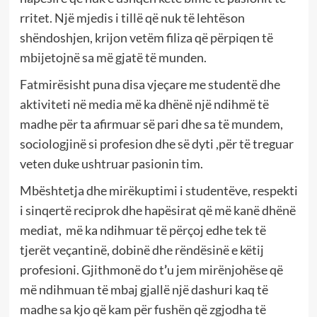
rritet. Një mjedis i tillë që nuk të lehtëson
shëndoshjen, krijon vetëm filiza që përpiqen të
mbijetojnë sa më gjatë të munden.
Fatmirësisht puna disa vjeçare me studentë dhe
aktiviteti në media më ka dhënë një ndihmë të
madhe për ta afirmuar së pari dhe sa të mundem,
sociologjinë si profesion dhe së dyti ,për të treguar
veten duke ushtruar pasionin tim.
Mbështetja dhe mirëkuptimi i studentëve, respekti
i sinqertë reciprok dhe hapësirat që më kanë dhënë
mediat,
më ka ndihmuar të përçoj edhe tek të
tjerët veçantinë, dobinë dhe rëndësinë e këtij
profesioni. Gjithmonë do t
’
u jem mirënjohëse që
më ndihmuan të mbaj gjallë një dashuri kaq të
madhe sa kjo që kam për fushën që zgjodha të