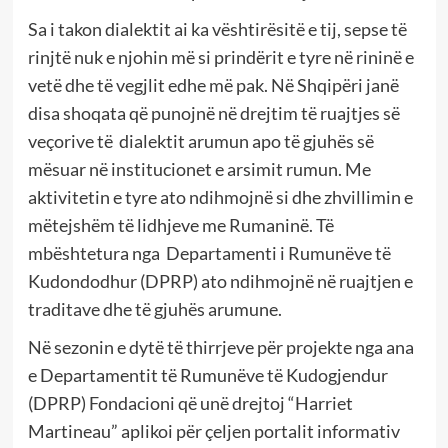
Sa i takon dialektit ai ka vështirësitë e tij, sepse të
rinjtë nuk e njohin më si prindërit e tyre në rininë e
vetë dhe të vegjlit edhe më pak. Në Shqipëri janë
disa shoqata që punojnë në drejtim të ruajtjes së
veçorive të
dialektit arumun apo të gjuhës së
mësuar në institucionet e arsimit rumun. Me
aktivitetin e tyre ato ndihmojnë si dhe zhvillimin e
mëtejshëm të lidhjeve me Rumaninë. Të
mbështetura nga
Departamenti i Rumunëve të
Kudondodhur (DPRP) ato ndihmojnë në ruajtjen e
traditave dhe të gjuhës arumune.
Në sezonin e dytë të thirrjeve për projekte nga ana
e Departamentit të Rumunëve të Kudogjendur
(DPRP) Fondacioni që unë drejtoj “Harriet
Martineau” aplikoi për çeljen portalit informativ