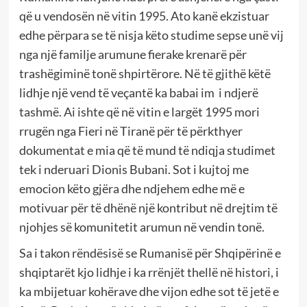
që u vendosën në vitin 1995. Ato kanë ekzistuar
edhe përpara se të nisja këto studime sepse unë vij
nga një familje arumune fierake krenarë për
trashëgiminë tonë shpirtërore. Në të gjithë këtë
lidhje një vend të veçantë ka babai im
i ndjerë
tashmë. Ai ishte që në vitin e largët 1995 mori
rrugën nga Fieri në Tiranë për të përkthyer
dokumentat e mia që të mund të ndiqja studimet
tek i nderuari Dionis Bubani. Sot i kujtoj me
emocion këto gjëra dhe ndjehem edhe më e
motivuar për të dhënë një kontribut në drejtim të
njohjes së komunitetit arumun në vendin tonë.
Sa i takon rëndësisë se Rumanisë për Shqipërinë e
shqiptarët kjo lidhje i ka rrënjët thellë në histori, i
ka mbijetuar kohërave dhe vijon edhe sot të jetë e