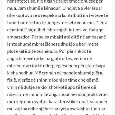
nënshtetësisë, një ngjarje tejet emocionuese për
mua. Jam shumë e kënaqur! U ndjeva e vlerësuar
dhe kuptova se u respektua kontributi im i viteve të
fundit në drejtim të lidhjes me këtë vend mik. “Dita
e betimit” siç njihet ishte mjaft intensive, fjala që
ambasadori Perpelea mbajti atë ditë në ambasadë
ishte shumë mbresëlënese dhe kjo e bëri më të
plotë këtë ditë të shënuar. Por për shkak të
angazhimeve që kisha gjatë ditës, vetëm në
mbrëmje arrita të ndërgjegjësohem për çfarë hapi
kisha hedhur. Më erdhën në mendje shumë gjëra,
fjalë, njerëz që shihnin lodhjen time dhe që më
vinin në dukje se kjo ishte kotë apo të tjerë që
ndërsa më shihnin të angazhuar në ndonjë aktivitet
më drejtonin pyetjet karakteristike tonat, sikundër
mu kujtua edhe njëherë arsyeja pse kisha studiuar