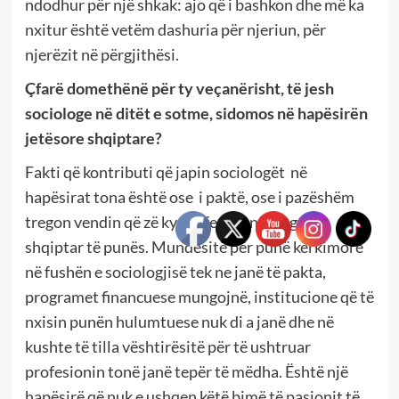
ndodhur për një shkak: ajo që i bashkon dhe më ka
nxitur është vetëm dashuria për njeriun, për
njerëzit në përgjithësi.
Çfarë domethënë për ty veçanërisht, të jesh
sociologe në ditët e sotme, sidomos në hapësirën
jetësore shqiptare?
Fakti që kontributi që japin sociologët
në
hapësirat tona është ose
i paktë, ose i pazëshëm
tregon vendin që zë ky profesion në tregun
shqiptar të punës. Mundësitë për punë kërkimore
në fushën e sociologjisë tek ne janë të pakta,
programet financuese mungojnë, institucione që të
nxisin punën hulumtuese nuk di a janë dhe në
kushte të tilla vështirësitë për të ushtruar
profesionin tonë janë tepër të mëdha. Është një
hapësirë që nuk e ushqen këtë bimë të pasionit të