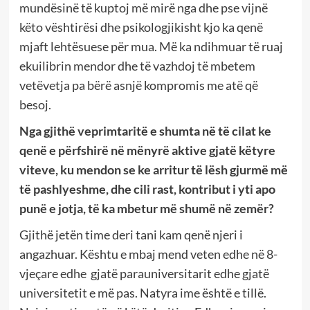
mundësinë të kuptoj më mirë nga dhe pse vijnë
këto vështirësi dhe psikologjikisht kjo ka qenë
mjaft lehtësuese për mua. Më ka ndihmuar të ruaj
ekuilibrin mendor dhe të vazhdoj të mbetem
vetëvetja pa bërë asnjë kompromis me atë që
besoj.
Nga gjithë veprimtaritë e shumta në të cilat ke
qenë e përfshirë në mënyrë aktive gjatë këtyre
viteve, ku mendon se ke arritur të lësh gjurmë më
të pashlyeshme, dhe cili rast, kontribut i yti apo
punë e jotja, të ka mbetur më shumë në zemër?
Gjithë jetën time deri tani kam qenë njeri i
angazhuar. Kështu e mbaj mend veten edhe në 8-
vjeçare edhe gjatë parauniversitarit edhe gjatë
universitetit e më pas. Natyra ime është e tillë.