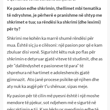
Ke pasion edhe shkrimin, thellimet mbi tematika
të ndryshme, je përherë e pranishme në shtyp me
shkrimet e tua; sa rëndësi ka shkrimi (dhe leximi)
për ty?
Shkrimi me kohën ka marrë shumë rëndësi për
mua. Është siç ju e cilësoni: një pasion por që e kam
zbuluar disi vonë. Sigurisht këtu nuk po flas për
shkrimin e detyruar gjatë viteve të studimit, dhe as
për “dallëndyshet e pasioneve të para” të
shprehura në hartimet e adoleshencës gjatë
gjimnazit.
Ato janë procese psikike që njihen dhe
aty nuk ka asgjë për t
’
u shënuar, sipas meje.
Ky pasion për të cilin më pyesni është i një moshe
mendore të pjekur, sot ndjehem më e sigurtë në
përcaktimin e tij. Kam kërkuar mendimin edhe të