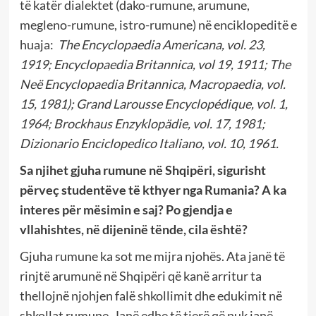
të katër dialektet (dako-rumune, arumune,
megleno-rumune, istro-rumune) në enciklopeditë e
huaja:
The Encyclopaedia Americana, vol. 23,
1919; Encyclopaedia Britannica, vol 19, 1911; The
Neë Encyclopaedia Britannica, Macropaedia, vol.
15, 1981); Grand Larousse Encyclopédique, vol. 1,
1964; Brockhaus Enzyklopädie, vol. 17, 1981;
Dizionario Enciclopedico Italiano, vol. 10, 1961.
Sa njihet gjuha rumune në Shqipëri, sigurisht
përveç studentëve të kthyer nga Rumania? A ka
interes për mësimin e saj? Po gjendja e
vllahishtes, në dijeninë tënde, cila është?
Gjuha rumune ka sot me mijra njohës.
Ata janë
të
rinjtë arumunë në Shqipëri që kanë arritur ta
thellojnë njohjen falë shkollimit dhe edukimit në
shkollat rumune. Janë edhe të tjerë që nuk janë