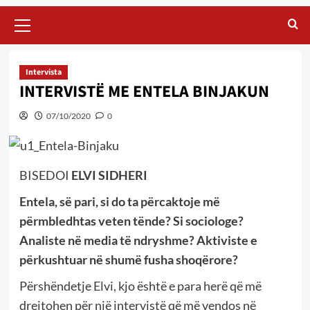
Primary
Menu
Intervista
INTERVISTË ME ENTELA BINJAKUN
07/10/2020
0
BISEDOI
ELVI SIDHERI
Entela, së pari, si do ta përcaktoje më
përmbledhtas veten tënde? Si sociologe?
Analiste në media të ndryshme? Aktiviste e
përkushtuar në shumë fusha shoqërore?
Përshëndetje Elvi, kjo është e para herë që më
drejtohen për një intervistë që më vendos në