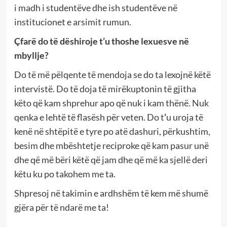
i madh i studentëve dhe ish studentëve në
institucionet e arsimit rumun.
Çfarë do të dëshiroje t’u thoshe lexuesve në
mbyllje?
Do të më pëlqente të mendoja se do ta lexojnë këtë
intervistë. Do të doja të mirëkuptonin të gjitha
këto që kam shprehur apo që nuk i kam thënë. Nuk
qenka e lehtë të flasësh për veten. Do t
’
u uroja të
kenë në shtëpitë e tyre po atë dashuri, përkushtim,
besim dhe mbështetje reciproke që kam pasur unë
dhe që më bëri këtë që jam dhe që më ka sjellë deri
këtu ku po takohem me ta.
Shpresoj në takimin e ardhshëm të kem më shumë
gjëra për të ndarë me ta!