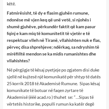
këtë.
Fatmirësisht, të dy e flasim gjuhën rumune,
ndonëse më vjen keq që unë vetë, si njohës i
shumë gjuhëve, përkundër faktit që kam pasur
fqinj e kam miq të komunitetit të vjetër e të
respektuar vlleh në Tiranë, vllahishten nuk e flas,
përveç disa shprehjeve; ndërkaq, sa ndryshim të
mirëfilltë mendon se ka midis rumanishtes dhe
vllahishtes?
Në përgjigje të kësaj pyetjeje po zgjatem disi duke
sjellë në kujtesë një komunikatë për shtyp të datës
25 korrik 2018 të Akademisë Rumune. Sipas kësaj
komunikate të botuar në faqen zyrtare të
Akademisë (ëëë acad.ro ) thuhet se: “…Sipas të
vërtetës historike, populli rumun ka katër degë