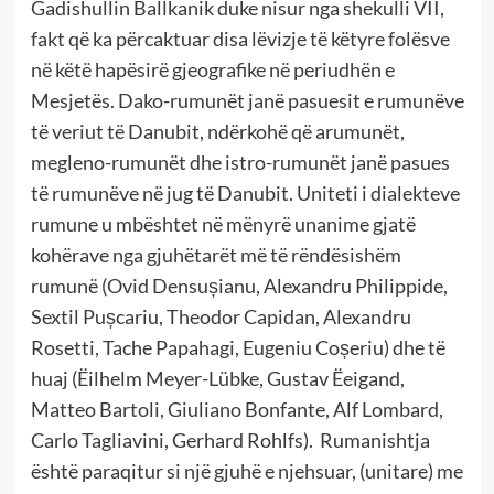
Gadishullin Ballkanik duke nisur nga shekulli VII,
fakt që ka përcaktuar disa lëvizje të këtyre folësve
në këtë hapësirë gjeografike në periudhën e
Mesjetës. Dako-rumunët janë pasuesit e rumunëve
të veriut të Danubit, ndërkohë që arumunët,
megleno-rumunët dhe istro-rumunët janë pasues
të rumunëve në jug të Danubit. Uniteti i dialekteve
rumune u mbështet në mënyrë unanime gjatë
kohërave nga gjuhëtarët më të rëndësishëm
rumunë (Ovid Densușianu, Alexandru Philippide,
Sextil Pușcariu, Theodor Capidan, Alexandru
Rosetti, Tache Papahagi, Eugeniu Coșeriu) dhe të
huaj (Ëilhelm Meyer-Lübke, Gustav Ëeigand,
Matteo Bartoli, Giuliano Bonfante, Alf Lombard,
Carlo Tagliavini, Gerhard Rohlfs). Rumanishtja
është paraqitur si një gjuhë e njehsuar, (unitare) me