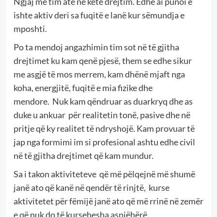
Ngjaj me tim atë në këtë drejtim. Edhe ai punoi e
ishte aktiv deri sa fuqitë e lanë kur sëmundja e
mposhti.
Po ta mendoj angazhimin tim sot në të gjitha
drejtimet ku kam qenë pjesë, them se edhe sikur
me asgjë të mos merrem, kam dhënë mjaft nga
koha, energjitë, fuqitë e mia fizike dhe
mendore.
Nuk kam qëndruar as duarkryq dhe as
duke u ankuar
për realitetin tonë, pasive dhe në
pritje që ky realitet të ndryshojë. Kam provuar të
jap nga formimi im si profesional ashtu edhe civil
në të gjitha drejtimet që kam mundur.
Sa i takon aktiviteteve
që më pëlqejnë më shumë
janë ato që kanë në qendër të rinjtë,
kurse
aktivitetet për fëmijë janë ato që më rrinë në zemër
e që nuk do të kursehesha asnjëhërë.