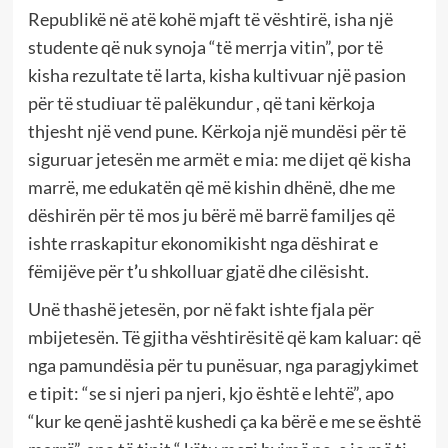
Republikë në atë kohë mjaft të vështirë, isha një
studente që nuk synoja “të merrja vitin”, por të
kisha rezultate të larta, kisha kultivuar një pasion
për të studiuar të palëkundur , që tani kërkoja
thjesht një vend pune. Kërkoja një mundësi për të
siguruar jetesën me armët e mia: me dijet që kisha
marrë, me edukatën që më kishin dhënë, dhe me
dëshirën për të mos ju bërë më barrë familjes që
ishte rraskapitur ekonomikisht nga dëshirat e
fëmijëve për t
’
u shkolluar gjatë dhe cilësisht.
Unë thashë jetesën, por në fakt ishte fjala për
mbijetesën. Të gjitha vështirësitë që kam kaluar: që
nga pamundësia për tu punësuar, nga paragjykimet
e tipit: “se si njeri pa njeri, kjo është e lehtë”, apo
“kur ke qenë jashtë kushedi ça ka bërë e me se është