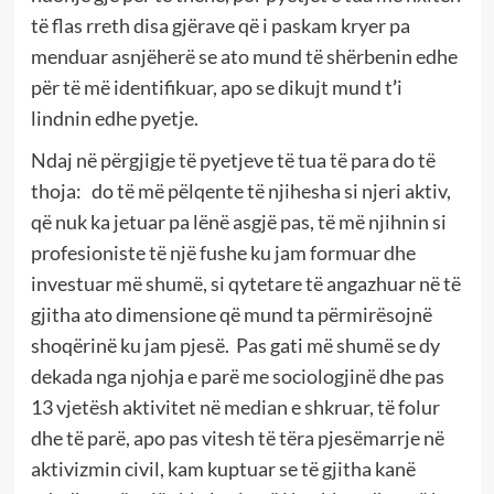
të flas rreth disa gjërave që i paskam kryer pa
menduar asnjëherë se ato mund të shërbenin edhe
për të më identifikuar, apo se dikujt mund t
’
i
lindnin edhe pyetje.
Ndaj në përgjigje të pyetjeve të tua të para do të
thoja:
do të më pëlqente të njihesha si njeri aktiv,
që nuk ka jetuar pa lënë asgjë pas, të më njihnin si
profesioniste të një fushe ku jam formuar dhe
investuar më shumë, si qytetare të angazhuar në të
gjitha ato dimensione që mund ta përmirësojnë
shoqërinë ku jam pjesë.
Pas gati më shumë se dy
dekada nga njohja e parë me sociologjinë dhe pas
13 vjetësh aktivitet në median e shkruar, të folur
dhe të parë, apo pas vitesh të tëra pjesëmarrje në
aktivizmin civil, kam kuptuar se të gjitha kanë