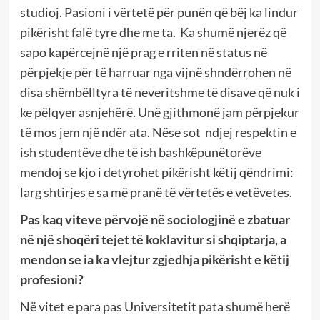
studioj. Pasioni i vërtetë për punën që bëj ka lindur
pikërisht falë tyre dhe me ta.
Ka shumë njerëz që
sapo kapërcejnë një prag e rriten në status në
përpjekje për të harruar nga vijnë shndërrohen në
disa shëmbëlltyra të neveritshme të disave që nuk i
ke pëlqyer asnjehërë. Unë gjithmonë jam përpjekur
të mos jem një ndër ata. Nëse sot
ndjej respektin e
ish studentëve dhe të ish bashkëpunëtorëve
mendoj se kjo i detyrohet pikërisht këtij qëndrimi:
larg shtirjes e sa më pranë të vërtetës e vetëvetes.
Pas kaq viteve përvojë në sociologjinë e zbatuar
në një shoqëri tejet të koklavitur si shqiptarja, a
mendon se ia ka vlejtur zgjedhja pikërisht e këtij
profesioni?
Në vitet e para pas Universitetit pata shumë herë