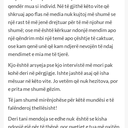
qendër mua si individ. Në të gjithë këto vite që
shkruaj apo flas në media nuk kujtoj më shumë se
një rast të më jenë drejtuar për të më njohur më
shumë; ose më është kërkuar ndonjë mendim apo
një qëndrim mbi një temë apo çështje të caktuar,
ose kam qenë unë që kam ndjerë nevojën të ndaj
mendimet e mia me të tjerë.
Kjo është arsyeja pse kjo intervistë më mori pak
kohë deri në përgjigje. Ishte jashtë asaj që isha
mësuar në këto vite. Jo vetëm që nuk hezitova, por
e prita me shumë gëzim.
Të jam shumë mirënjohëse për këtë mundësi e të
falënderoj thellësisht!
Deri tani mendoja se edhe nuk
është se kisha
ndonjë gjë për të thënë, por pyetjet e tua më nxitën