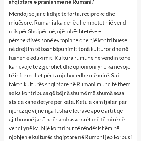
shqiptare e pranishme në Rumani?
Mendoj se janë lidhje të forta, reciproke dhe
miqësore. Rumania ka qenë dhe mbetet një vend
mik për Shqipërinë, një mbështetëse e
përspektivës sonë evropiane dhe një kontribuese
në drejtim të bashkëpunimit tonë kulturor dhe në
fushën e edukimit. Kultura rumune në vendin tonë
ka nevojë të zgjerohet dhe opionioni ynë ka nevojë
të informohet për ta njohur edhe më mirë. Sa i
takon kulturës shqiptare në Rumani mund të them
se ka kontribues që bëjnë shumë më shumë sesa
ata që kanë detyrë për këtë. Këtu e kam fjalën për
njerëz që vijnë nga fusha e letrave apo e artit që
gjithmonë janë ndër ambasadorët më të mirë që
vendi ynë ka. Një kontribut të rëndësishëm në
njohjen e kulturës shqiptare në Rumani jep korpusi