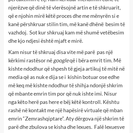
njerëzve që dinë të vlerësojnë artin e të shkruarit,
që e njohin mirë këtë proces dhe me mënyrën si e
kanë përshkruar stilin tim, më kanë dhënë
besim të
vazhdoj.
Sot kur shkruaj kam më shumë vetëbesim
dhe kjo ndjesi është mjaft e mirë.
Kam nisur të shkruaj disa vite më parë
pas një
kërkimi rastësor në
google
që i bëra emrit tim. Më
kishte ndodhur që shpesh të gjeja artikuj të mitë në
media që as nuk e dija se i
kishin botuar ose edhe
më keq më kishte ndodhur të shihja ndonjë shkrim
që mbante emrin tim por që nuk ishte imi. Nisur
nga këto herë pas here e bëj këtë kontroll. Kështu
rashë në kontakt me një hapësirë virtuale që mban
emrin “Zemrashqiptare”. Aty dërgova një shkrim të
parë dhe zbulova se kisha dhe lexues.
Falë lexuesve