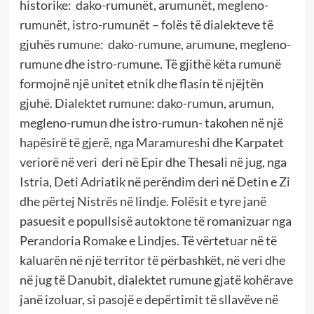
historike: dako-rumunët, arumunët, megleno-
rumunët, istro-rumunët – folës të dialekteve të
gjuhës rumune: dako-rumune, arumune, megleno-
rumune dhe istro-rumune. Të gjithë këta rumunë
formojnë një unitet etnik dhe flasin të njëjtën
gjuhë. Dialektet rumune: dako-rumun, arumun,
megleno-rumun dhe istro-rumun- takohen në një
hapësirë të gjerë, nga Maramureshi dhe Karpatet
veriorë në veri deri në Epir dhe Thesali në jug, nga
Istria, Deti Adriatik në perëndim deri në Detin e Zi
dhe përtej Nistrës në lindje. Folësit e tyre janë
pasuesit e popullsisë autoktone të romanizuar nga
Perandoria Romake e Lindjes. Të vërtetuar në të
kaluarën në një territor të përbashkët, në veri dhe
në jug të Danubit, dialektet rumune gjatë kohërave
janë izoluar, si pasojë e depërtimit të sllavëve në