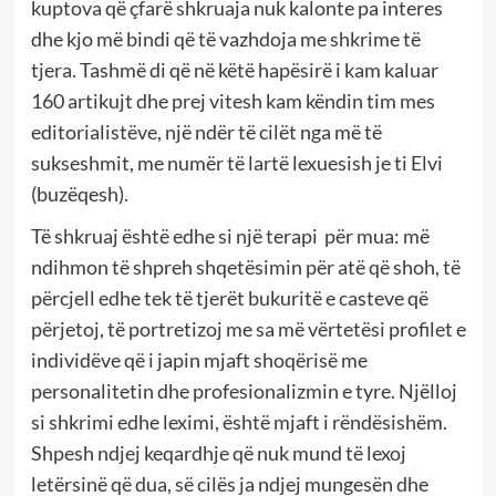
kuptova që çfarë shkruaja nuk kalonte pa interes
dhe kjo më bindi që të vazhdoja me shkrime të
tjera. Tashmë di që në këtë hapësirë i kam kaluar
160 artikujt dhe prej vitesh kam këndin tim mes
editorialistëve, një ndër të cilët nga më të
sukseshmit, me numër të lartë lexuesish je ti Elvi
(buzëqesh).
Të shkruaj është edhe si një terapi
për mua: më
ndihmon të shpreh shqetësimin për atë që shoh, të
përcjell edhe tek të tjerët bukuritë e casteve që
përjetoj, të portretizoj me sa më vërtetësi profilet e
individëve që i japin mjaft shoqërisë me
personalitetin dhe profesionalizmin e tyre. Njëlloj
si shkrimi edhe leximi, është mjaft i rëndësishëm.
Shpesh ndjej keqardhje që nuk mund të lexoj
letërsinë që dua, së cilës ja ndjej mungesën dhe