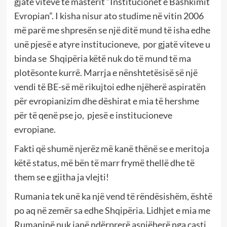
gjatë viteve të masterit “Institucionet e Bashkimit
Evropian”. I kisha nisur ato studime në vitin 2006
më parë me shpresën se një ditë mund të isha edhe
unë pjesë e atyre institucioneve,
por gjatë viteve u
binda se
Shqipëria këtë nuk do të mund të ma
plotësonte kurrë. Marrja e nënshtetësisë së një
vendi të BE-së më rikujtoi edhe njëherë aspiratën
për evropianizim dhe dëshirat e mia të hershme
për të qenë pse jo,
pjesë e institucioneve
evropiane.
Fakti që shumë njerëz më kanë thënë se e meritoja
këtë status, më bën të marr frymë thellë dhe të
them se e gjitha ja vlejti!
Rumania tek unë ka një vend të rëndësishëm, është
po aq në zemër sa edhe Shqipëria. Lidhjet e mia me
Rumaninë nuk janë ndërprerë asnjëherë nga çasti