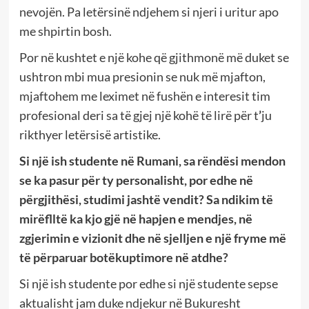
nevojën. Pa letërsinë ndjehem si njeri i uritur apo
me shpirtin bosh.
Por në kushtet e një kohe që gjithmonë më duket se
ushtron mbi mua presionin se nuk më mjafton,
mjaftohem me leximet në fushën e interesit tim
profesional deri sa të gjej një kohë të lirë për t
’
ju
rikthyer letërsisë artistike.
Si një ish studente në Rumani, sa rëndësi mendon
se ka pasur për ty personalisht, por edhe në
përgjithësi, studimi jashtë vendit? Sa ndikim të
mirëflltë ka kjo gjë në hapjen e mendjes, në
zgjerimin e vizionit dhe në sjelljen e një fryme më
të përparuar botëkuptimore në atdhe?
Si një ish studente por edhe si një studente sepse
aktualisht jam duke ndjekur në Bukuresht