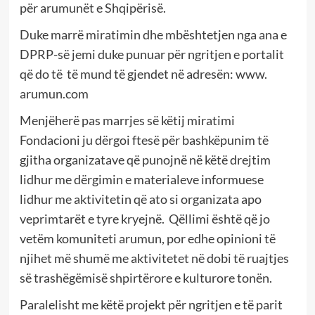
për arumunët e Shqipërisë.
Duke marrë miratimin dhe mbështetjen nga ana e
DPRP-së jemi duke punuar për ngritjen e portalit
që do të të mund të gjendet në adresën: www.
arumun.com
Menjëherë pas marrjes së këtij miratimi
Fondacioni ju dërgoi ftesë për bashkëpunim të
gjitha organizatave që punojnë në këtë drejtim
lidhur me dërgimin e materialeve informuese
lidhur me aktivitetin që ato si organizata apo
veprimtarët e tyre kryejnë. Qëllimi është që jo
vetëm komuniteti arumun, por edhe opinioni të
njihet më shumë me aktivitetet në dobi të ruajtjes
së trashëgëmisë shpirtërore e kulturore tonën.
Paralelisht me këtë projekt për ngritjen e të parit