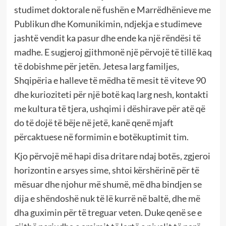
studimet doktorale në fushën e Marrëdhënieve me
Publikun dhe Komunikimin, ndjekja e studimeve
jashtë vendit ka pasur dhe ende ka një rëndësi të
madhe. E sugjeroj gjithmonë një përvojë të tillë kaq
të dobishme për jetën. Jetesa larg familjes,
Shqipëria e halleve të mëdha të mesit të viteve 90
dhe kurioziteti për një botë kaq larg nesh, kontakti
me kultura të tjera, ushqimi i dëshirave për atë që
do të dojë të bëje në jetë, kanë qenë mjaft
përcaktuese në formimin e botëkuptimit tim.
Kjo përvojë më hapi disa dritare ndaj botës, zgjeroi
horizontin e arsyes sime, shtoi kërshërinë për të
mësuar dhe njohur më shumë, më dha bindjen se
dija e shëndoshë nuk të lë kurrë në baltë, dhe më
dha guximin për të treguar veten. Duke qenë se e