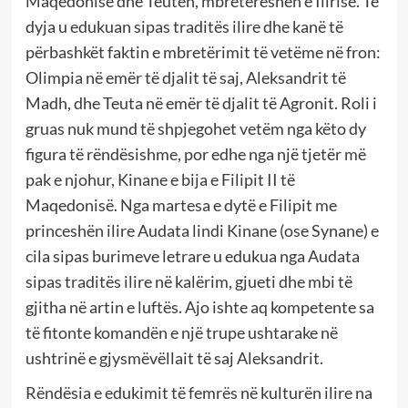
Maqedonisë dhe Teutën, mbretëreshën e Ilirisë. Të
dyja u edukuan sipas traditës ilire dhe kanë të
përbashkët faktin e mbretërimit të vetëme në fron:
Olimpia në emër të djalit të saj, Aleksandrit të
Madh, dhe Teuta në emër të djalit të Agronit. Roli i
gruas nuk mund të shpjegohet vetëm nga këto dy
figura të rëndësishme, por edhe nga një tjetër më
pak e njohur, Kinane e bija e Filipit II të
Maqedonisë. Nga martesa e dytë e Filipit me
princeshën ilire Audata lindi Kinane (ose Synane) e
cila sipas burimeve letrare u edukua nga Audata
sipas traditës ilire në kalërim, gjueti dhe mbi të
gjitha në artin e luftës. Ajo ishte aq kompetente sa
të fitonte komandën e një trupe ushtarake në
ushtrinë e gjysmëvëllait të saj Aleksandrit.
Rëndësia e edukimit të femrës në kulturën ilire na