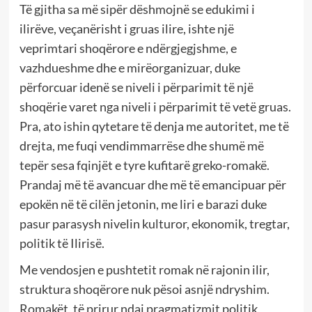
Të gjitha sa më sipër dëshmojnë se edukimi i
ilirëve, veçanërisht i gruas ilire, ishte një
veprimtari shoqërore e ndërgjegjshme, e
vazhdueshme dhe e mirëorganizuar, duke
përforcuar idenë se niveli i përparimit të një
shoqërie varet nga niveli i përparimit të vetë gruas.
Pra, ato ishin qytetare të denja me autoritet, me të
drejta, me fuqi vendimmarrëse dhe shumë më
tepër sesa fqinjët e tyre kufitarë greko-romakë.
Prandaj më të avancuar dhe më të emancipuar për
epokën në të cilën jetonin, me liri e barazi duke
pasur parasysh nivelin kulturor, ekonomik, tregtar,
politik të Ilirisë.
Me vendosjen e pushtetit romak në rajonin ilir,
struktura shoqërore nuk pësoi asnjë ndryshim.
Romakët, të prirur ndaj pragmatizmit politik,