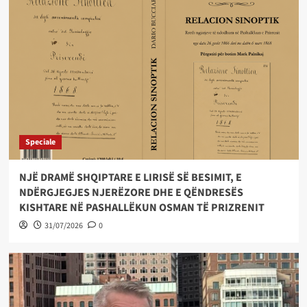
Speciale
NJË DRAMË SHQIPTARE E LIRISË SË BESIMIT, E
NDËRGJEGJES NJERËZORE DHE E QËNDRESËS
KISHTARE NË PASHALLËKUN OSMAN TË PRIZRENIT
31/07/2026
0