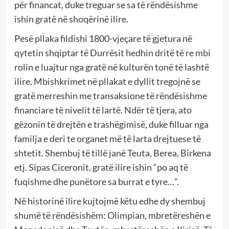
për financat, duke treguar se sa të rëndësishme
ishin gratë në shoqërinë ilire.
Pesë pllaka fildishi 1800-vjeçare të gjetura në
qytetin shqiptar të Durrësit hedhin dritë të re mbi
rolin e luajtur nga gratë në kulturën tonë të lashtë
ilire. Mbishkrimet në pllakat e dyllit tregojnë se
gratë merreshin me transaksione të rëndësishme
financiare të nivelit të lartë. Ndër të tjera, ato
gëzonin të drejtën e trashëgimisë, duke filluar nga
familja e deri te organet më të larta drejtuese të
shtetit. Shembuj të tillë janë Teuta, Berea, Birkena
etj. Sipas Ciceronit, gratë ilire ishin “po aq të
fuqishme dhe punëtore sa burrat e tyre…”.
Në historinë ilire kujtojmë këtu edhe dy shembuj
shumë të rëndësishëm: Olimpian, mbretëreshën e