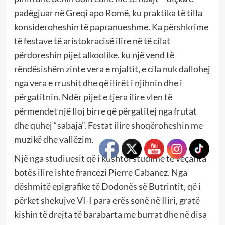
padëgjuar në Greqi apo Romë, ku praktika të tilla
konsideroheshin të papranueshme. Ka përshkrime
të festave të aristokracisë ilire në të cilat
përdoreshin pijet alkoolike, ku një vend të
rëndësishëm zinte vera e mjaltit, e cila nuk dallohej
nga vera e rrushit dhe që ilirët i njihnin dhe i
përgatitnin. Ndër pijet e tjera ilire vlen të
përmendet një lloj birre që përgatitej nga frutat
dhe quhej “sabaja”. Festat ilire shoqëroheshin me
muzikë dhe vallëzim.
Një nga studiuesit që i kushtoi studime të veçanta
botës ilire ishte francezi Pierre Cabanez. Nga
dëshmitë epigrafike të Dodonës së Butrintit, që i
përket shekujve VI-I para erës sonë në Iliri, gratë
kishin të drejta të barabarta me burrat dhe në disa