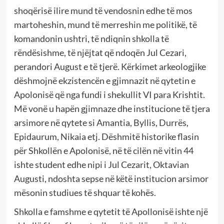
shoqërisë ilire mund të vendosnin edhe të mos
martoheshin, mund të merreshin me politikë, të
komandonin ushtri, të ndiqnin shkolla të
rëndësishme, të njëjtat që ndoqën Jul Cezari,
perandori August e të tjerë. Kërkimet arkeologjike
dëshmojnë ekzistencën e gjimnazit në qytetin e
Apolonisë që nga fundi i shekullit VI para Krishtit.
Më vonë u hapën gjimnaze dhe institucione të tjera
arsimore në qytete si Amantia, Byllis, Durrës,
Epidaurum, Nikaia etj. Dëshmitë historike flasin
për Shkollën e Apolonisë, në të cilën në vitin 44
ishte student edhe nipi i Jul Cezarit, Oktavian
Augusti, ndoshta sepse në këtë institucion arsimor
mësonin studiues të shquar të kohës.
Shkolla e famshme e qytetit të Apollonisë ishte një