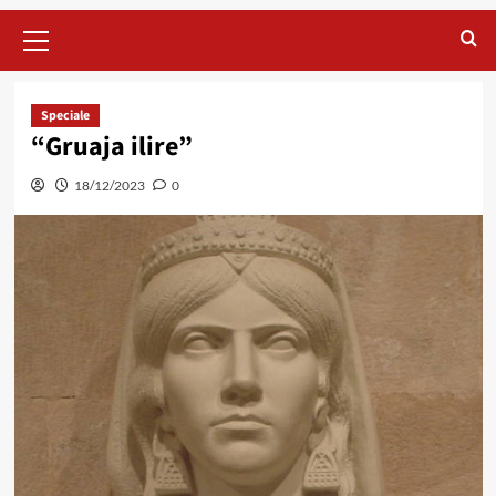
Primary
Menu
Speciale
“Gruaja ilire”
18/12/2023
0