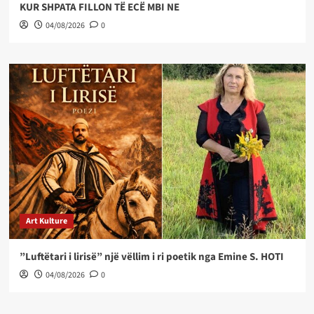
KUR SHPATA FILLON TË ECË MBI NE
04/08/2026
0
Art Kulture
”Luftëtari i lirisë” një vëllim i ri poetik nga Emine S. HOTI
04/08/2026
0