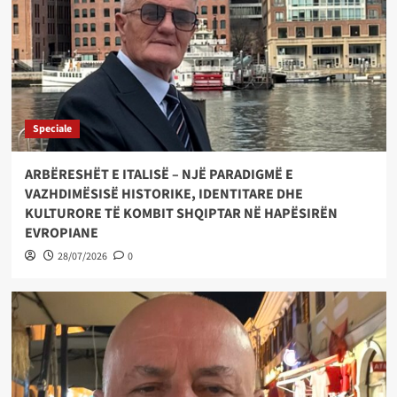
Speciale
ARBËRESHËT E ITALISË – NJË PARADIGMË E
VAZHDIMËSISË HISTORIKE, IDENTITARE DHE
KULTURORE TË KOMBIT SHQIPTAR NË HAPËSIRËN
EVROPIANE
28/07/2026
0