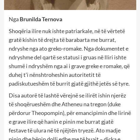
Nga
Brunilda Ternova
Shoqëria ilire nuk ishte patriarkale, në të vërtetë
gratë kishin të drejta të barabarta me burrat,
ndryshe nga ato greko-romake. Nga dokumentet e
ndryshme del qartë se statusi i gruas në Iliri ishte
shumë i ndryshëm nga ai i grave greke e romake, që
duhej t’i nënshtroheshin autoritetit të
padiskutueshëm të burrit gjatë gjithë jetës së tyre.
Disa autorë të lashtë vërejnë se ilirët ishin njerëz
të shoqërueshëm dhe Atheneu na tregon (duke
përdorur Theopompin), për emancipimin dhe lirinë
e grave ilire që hanin e pinin me burrat gjatë
festave të ulura në të njëjtën tryezë. Ato madje
pinin dhe bënin dolli edhe me të huajt – diçka e