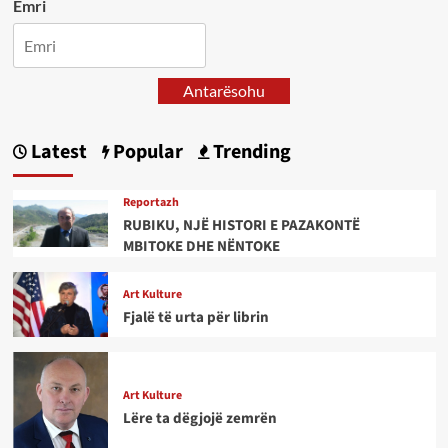
Emri
Antarësohu
Latest
Popular
Trending
Reportazh
RUBIKU, NJË HISTORI E PAZAKONTË
MBITOKE DHE NËNTOKE
Art Kulture
Fjalë të urta për librin
Art Kulture
Lëre ta dëgjojë zemrën