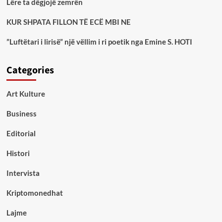
Lëre ta dëgjojë zemrën
KUR SHPATA FILLON TË ECË MBI NE
”Luftëtari i lirisë” një vëllim i ri poetik nga Emine S. HOTI
Categories
Art Kulture
Business
Editorial
Histori
Intervista
Kriptomonedhat
Lajme