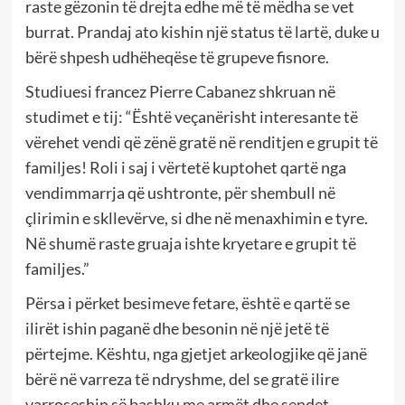
raste gëzonin të drejta edhe më të mëdha se vet
burrat. Prandaj ato kishin një status të lartë, duke u
bërë shpesh udhëheqëse të grupeve fisnore.
Studiuesi francez Pierre Cabanez shkruan në
studimet e tij: “Është veçanërisht interesante të
vërehet vendi që zënë gratë në renditjen e grupit të
familjes! Roli i saj i vërtetë kuptohet qartë nga
vendimmarrja që ushtronte, për shembull në
çlirimin e skllevërve, si dhe në menaxhimin e tyre.
Në shumë raste gruaja ishte kryetare e grupit të
familjes.”
Përsa i përket besimeve fetare, është e qartë se
ilirët ishin paganë dhe besonin në një jetë të
përtejme. Kështu, nga gjetjet arkeologjike që janë
bërë në varreza të ndryshme, del se gratë ilire
varroseshin së bashku me armët dhe sendet