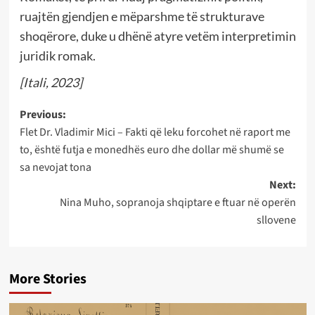
ruajtën gjendjen e mëparshme të strukturave
shoqërore, duke u dhënë atyre vetëm interpretimin
juridik romak.
[Itali, 2023]
Post
Previous:
Flet Dr. Vladimir Mici – Fakti që leku forcohet në raport me
navigation
to, është futja e monedhës euro dhe dollar më shumë se
sa nevojat tona
Next:
Nina Muho, sopranoja shqiptare e ftuar në operën
sllovene
More Stories