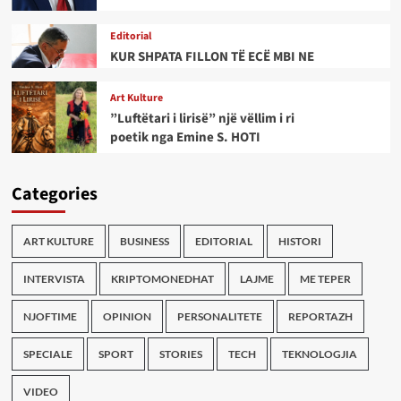
Editorial
KUR SHPATA FILLON TË ECË MBI NE
Art Kulture
”Luftëtari i lirisë” një vëllim i ri
poetik nga Emine S. HOTI
Categories
ART KULTURE
BUSINESS
EDITORIAL
HISTORI
INTERVISTA
KRIPTOMONEDHAT
LAJME
ME TEPER
NJOFTIME
OPINION
PERSONALITETE
REPORTAZH
SPECIALE
SPORT
STORIES
TECH
TEKNOLOGJIA
VIDEO