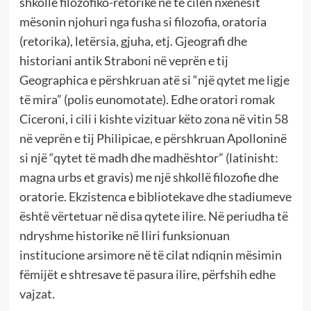
shkollë filozofiko-retorike në të cilën nxënësit
mësonin njohuri nga fusha si filozofia, oratoria
(retorika), letërsia, gjuha, etj. Gjeografi dhe
historiani antik Straboni në veprën e tij
Geographica e përshkruan atë si “një qytet me ligje
të mira” (polis eunomotate). Edhe oratori romak
Ciceroni, i cili i kishte vizituar këto zona në vitin 58
në veprën e tij Philipicae, e përshkruan Apolloninë
si një “qytet të madh dhe madhështor” (latinisht:
magna urbs et gravis) me një shkollë filozofie dhe
oratorie. Ekzistenca e bibliotekave dhe stadiumeve
është vërtetuar në disa qytete ilire. Në periudha të
ndryshme historike në Iliri funksionuan
institucione arsimore në të cilat ndiqnin mësimin
fëmijët e shtresave të pasura ilire, përfshih edhe
vajzat.