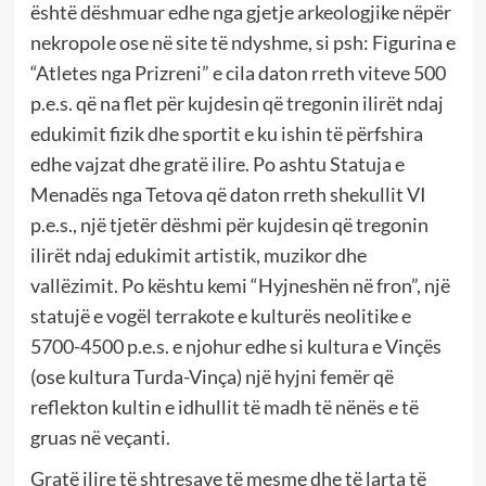
është dëshmuar edhe nga gjetje arkeologjike nëpër
nekropole ose në site të ndyshme, si psh: Figurina e
“Atletes nga Prizreni” e cila daton rreth viteve 500
p.e.s. që na flet për kujdesin që tregonin ilirët ndaj
edukimit fizik dhe sportit e ku ishin të përfshira
edhe vajzat dhe gratë ilire. Po ashtu Statuja e
Menadës nga Tetova që daton rreth shekullit VI
p.e.s., një tjetër dëshmi për kujdesin që tregonin
ilirët ndaj edukimit artistik, muzikor dhe
vallëzimit. Po kështu kemi “Hyjneshën në fron”, një
statujë e vogël terrakote e kulturës neolitike e
5700-4500 p.e.s. e njohur edhe si kultura e Vinçës
(ose kultura Turda-Vinça) një hyjni femër që
reflekton kultin e idhullit të madh të nënës e të
gruas në veçanti.
Gratë ilire të shtresave të mesme dhe të larta të