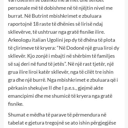
personale më të dobishme në të njëjtin nivel me
burrat. Në Butrint mbishkrimet e zbuluara
raportojnë 18 raste të dhënies së lirisë ndaj
skllevërve, të ushtruar nga gratë fisnike ilire.
Arkeologu italian Ugolini jep dy të dhëna të plota
të çlirimeve të kryera: “Në Dodonë një grua liroi dy
skllevër. Kjo zonjë i mbajti në shërbim të familjes
së saj deri në fund të jetës”. Në një rast tjetër, një
grua ilire liroi katër skllevër, nga të cilët tre ishin
gra dhe një burrë. Nga mbishkrimet e zbuluara që i
përkasin shekujve II dhe I p.e.s., gjejmë akte
emancipimi dhe me shumicë të kryera nga gratë
fisnike.
Shumat e mëdha të parave të përmendura në
tabelat e gjetura tregojnë se ato ishin përgjegjëse