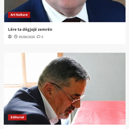
Art Kulture
Lëre ta dëgjojë zemrën
05/08/2026
0
Editorial