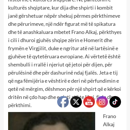
kulturës shqiptare, kur dija dhe shpirti i kombit
janë gërshetuar nëpër shekuj përmes përkthimeve
dhe përurimeve, një ndër figurat më të spikatura
dhe të anashkaluara mbetet Frano Alkaj, përkthyes
i cili i dhuroi gjuhës shqipe zërin e Homerit dhe
frymën e Virgjilit, duke e ngritur atë në lartësinë e
gjuhëve të qytetëruara evropiane. Ai vërtetë është
shembulli i rrallë i njeriut që jetoi për dijen, për
përulësinë dhe për dashurinë ndaj fjalës. Jeta e tij
që nga fëmijëria e vështirë e deri në përfundimin e
qetë në mërgim, dëshmon për një shpirt që e kërkoi
dritën në çdo hap dhe e gjeti atë te libri, fjala dhe
përkthimi.
Frano
Alkaj