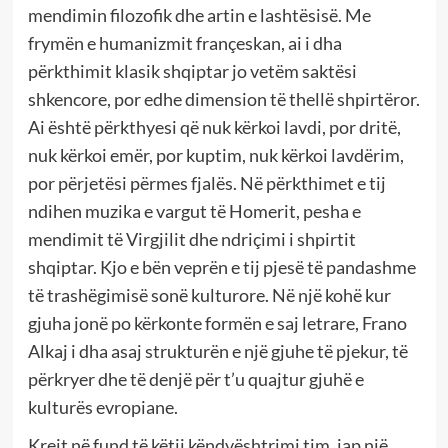
mendimin filozofik dhe artin e lashtësisë. Me
frymën e humanizmit françeskan, ai i dha
përkthimit klasik shqiptar jo vetëm saktësi
shkencore, por edhe dimension të thellë shpirtëror.
Ai është përkthyesi që nuk kërkoi lavdi, por dritë,
nuk kërkoi emër, por kuptim, nuk kërkoi lavdërim,
por përjetësi përmes fjalës. Në përkthimet e tij
ndihen muzika e vargut të Homerit, pesha e
mendimit të Virgjilit dhe ndriçimi i shpirtit
shqiptar. Kjo e bën veprën e tij pjesë të pandashme
të trashëgimisë sonë kulturore. Në një kohë kur
gjuha jonë po kërkonte formën e saj letrare, Frano
Alkaj i dha asaj strukturën e një gjuhe të pjekur, të
përkryer dhe të denjë për t’u quajtur gjuhë e
kulturës evropiane.
Krejt në fund të këtij këndvështrimi tim, jap një