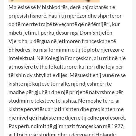
Malësisë së Mbishkodrës, derë bajraktarësh e
prijësish fisnorë. Fati i tij njerëzor dhe shpirtëror
do të merrte trajtë të veçantë që në fëmijëri, kur
mbeti jetim. I përkujdesur nga Dom Shtjefën
Vjerdha, u dërgua në jetimoren françeskane të
Shkodrës, ku nisi formimin e tij të plotë njerëzor e
intelektual. Në Kolegjin Françeskan, ai u rrit në një
atmosferë të thellë kulturore, ku libri dhe feja për
të ishin dy shtyllat e dijes. Mësuesit e tij vunë re se
kishte një kujtesë të rrallë, një ndjeshmëri të
madhe për gjuhën dhe një prirje të natyrshme për
studimin e teksteve të lashta. Në moshë të re, ai
kishte përvetësuar latinishten dhe greqishten me
një nivel që i habiste me dijen e tij edhe profesorët.
Pas përfundimit të gjimnazit françeskan më 1927,
ai fitoi bursë studimi dhe u dërgua në Holandë