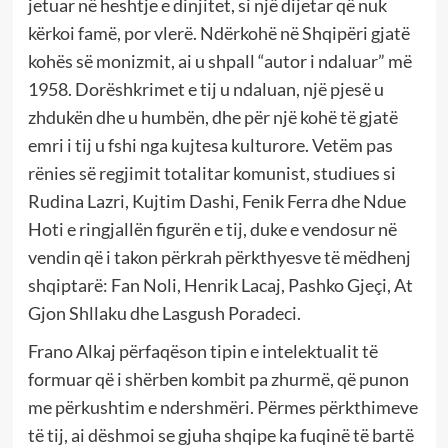
jetuar në heshtje e dinjitet, si një dijetar që nuk
kërkoi famë, por vlerë. Ndërkohë në Shqipëri gjatë
kohës së monizmit, ai u shpall “autor i ndaluar” më
1958. Dorëshkrimet e tij u ndaluan, një pjesë u
zhdukën dhe u humbën, dhe për një kohë të gjatë
emri i tij u fshi nga kujtesa kulturore. Vetëm pas
rënies së regjimit totalitar komunist, studiues si
Rudina Lazri, Kujtim Dashi, Fenik Ferra dhe Ndue
Hoti e ringjallën figurën e tij, duke e vendosur në
vendin që i takon përkrah përkthyesve të mëdhenj
shqiptarë: Fan Noli, Henrik Lacaj, Pashko Gjeçi, At
Gjon Shllaku dhe Lasgush Poradeci.
Frano Alkaj përfaqëson tipin e intelektualit të
formuar që i shërben kombit pa zhurmë, që punon
me përkushtim e ndershmëri. Përmes përkthimeve
të tij, ai dëshmoi se gjuha shqipe ka fuqinë të bartë