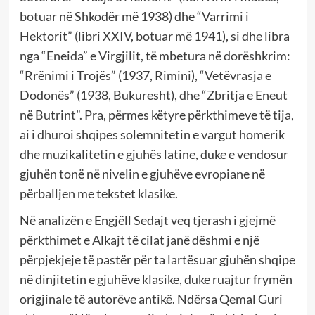
botuar në Shkodër më 1938) dhe “Varrimi i
Hektorit” (libri XXIV, botuar më 1941), si dhe libra
nga “Eneida” e Virgjilit, të mbetura në dorëshkrim:
“Rrënimi i Trojës” (1937, Rimini), “Vetëvrasja e
Dodonës” (1938, Bukuresht), dhe “Zbritja e Eneut
në Butrint”. Pra, përmes këtyre përkthimeve të tija,
ai i dhuroi shqipes solemnitetin e vargut homerik
dhe muzikalitetin e gjuhës latine, duke e vendosur
gjuhën tonë në nivelin e gjuhëve evropiane në
përballjen me tekstet klasike.
Në analizën e Engjëll Sedajt veq tjerash i gjejmë
përkthimet e Alkajt të cilat janë dëshmi e një
përpjekjeje të pastër për ta lartësuar gjuhën shqipe
në dinjitetin e gjuhëve klasike, duke ruajtur frymën
origjinale të autorëve antikë. Ndërsa Qemal Guri