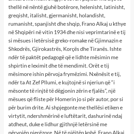
thellë në nëntë gjuhë botërore, helenisht, latinisht,
greqisht, italisht, gjermanisht, holandisht,
rumanisht, spanjisht dhe shqip, Frano Alkaj u kthye
në Shqipëri në vitin 1934 dhe nisi veprimtarinë e tij
si mësues i letërsisë greko-romake në Gjimnazin e
Shkodrës, Gjirokastrës, Korçës dhe Tiranës. Ishte
ndër të paktët pedagogë që e lidhte mësimin me
shpirtin e leximit dhe të mendimit. Orët e tij
mësimore ishin përvoja frymëzimi. Nxënësit e tij,
ndër ta At Zef Pllumi, e kujtojnë si njeriun që “i
mësonte të rinjtë të dëgjonin zërin e fjalës”, një
mësues që fliste për Homerin jo si për autor, por si
për burim drite. Ai shpjegonte me thellësi etiken e
virtytit, ndershmërinë e luftëtarit, dashurinë ndaj
atdheut, duke e lidhur gjithnjë letërsinë me
përvojën njerëzore. Në të njëjtën kohë, Frano Alkaj