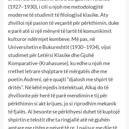
(1927–1930), i cili u njoh me metodologjitë
moderne të studimit të filologjisë klasike. Aty
zhvilloi një pasion të veçantë për përkthimin, duke
e parë atë si një mënyrë të lartë të komunikimit
kulturor ndërmjet kombeve. Më pas, në
Universitetin e Bukureshtit (1930–1934), vijoi
studimet për Letërsi Klasike dhe Gjuhë
Komparative-(Krahasuese), ku edhe u njoh me
rrethet letrare shqiptare të mërgatës dhe me
poetin Asdreni, që e quajti “djalosh me shpirt të
dritës”. Në këtë mjedis intelektual, Alkaj do të
zhvillonte për herë të parë mendimin e tij për
përkthimin si akt krijues, jo si riprodhim mekanik
të fjalës. Ai besonte se përkthyesi duhet të kuptojë
shpirtin e tekstit dhe ta ringjallë atë në gjuhën
amtare me ritëm e ngjyrë të re. I pajisur me dije të