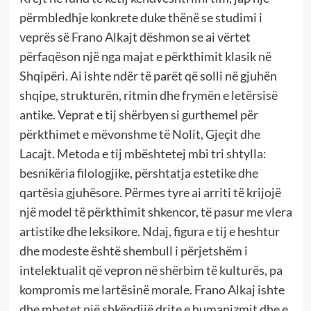
përmbledhje konkrete duke thënë se studimi i
veprës së Frano Alkajt dëshmon se ai vërtet
përfaqëson një nga majat e përkthimit klasik në
Shqipëri. Ai ishte ndër të parët që solli në gjuhën
shqipe, strukturën, ritmin dhe frymën e letërsisë
antike. Veprat e tij shërbyen si gurthemel për
përkthimet e mëvonshme të Nolit, Gjeçit dhe
Lacajt. Metoda e tij mbështetej mbi tri shtylla:
besnikëria filologjike, përshtatja estetike dhe
qartësia gjuhësore. Përmes tyre ai arriti të krijojë
një model të përkthimit shkencor, të pasur me vlera
artistike dhe leksikore. Ndaj, figura e tij e heshtur
dhe modeste është shembull i përjetshëm i
intelektualit që vepron në shërbim të kulturës, pa
kompromis me lartësinë morale. Frano Alkaj ishte
dhe mbetet një shkëndijë drite e humanizmit dhe e