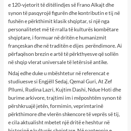
e 120-vjetorit të ditëlindjes së Frano Alkajt dhe
synon të pasqyrojë figurën dhe kontributin e tij në
fushën e përkthimit klasik shqiptar, si një nga
personalitetet më të rralla të kulturës kombëtare
shqiptare, i formuar në dritën e humanizmit
françeskan dhe në traditën e dijes perëndimore. Ai
përfaqëson brezin e artë të përkthyesve që sollën
në shqip vlerat universale të letërsisë antike.
Ndaj edhe duke u mbështetur në referencat e
studiuesve si Engjëll Sedaj, Qemal Guri, At Zef
Pllumi, Rudina Lazri, Kujtim Dashi, Ndue Hoti dhe
burime arkivore, trajtimi im i mëposhtëm synon të
përshkruajë jetën, formimin, veprimtarinë
përkthimore dhe vlerën shkencore të veprës së tij,
e cila aktualisht mbetet një dritë e heshtur në
historinë e kulturës shqiptare. Në panteonin e