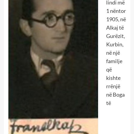
lindi më
1 nëntor
1905, në
Alkaj të
Gurëzit,
Kurbin,
në një
familje
që
kishte
rrënjë
në Boga
të