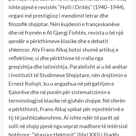
ishte pjesë e revistës “Hylli i Dritës” (1940–1944),
organi më prestigjioz i mendimit letrar dhe
filozofik shqiptar. Nën kujdesin e françeskanëve
dhe në frymën e At Gjergj Fishtës, revista u bë një
qendër e përkthimeve klasike dhe e debatit
shkencor. Aty Frano Alkaj botoi shumë artikuj e
reflektime, si dhe përkthime të rralla nga
greqishtja dhe latinishtja. Paralelisht ai u bë anëtar
i Institutit të Studimeve Shqiptare, nën drejtimin e
Ernest Koliqit, ku u angazhua në përgatitjen e
fjalorëve dhe në punën për sistematizimin e
terminologjisë klasike në gjuhën shqipe. Në sferën
e përkthimit, Frano Alkaj spikat për mjeshtërinë e
tij të jashtëzakonshme. Ai ishte ndër të parët që
solli në shqip pjesë nga veprat madhore të letërsisë
botërore: “Vrasja e Hektorit” (libri XXII i Iliadës,