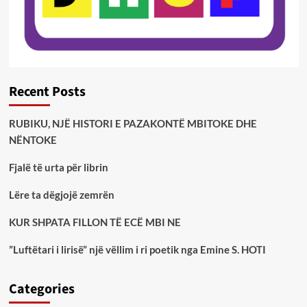
Recent Posts
RUBIKU, NJË HISTORI E PAZAKONTË MBITOKE DHE
NËNTOKE
Fjalë të urta për librin
Lëre ta dëgjojë zemrën
KUR SHPATA FILLON TË ECË MBI NE
”Luftëtari i lirisë” një vëllim i ri poetik nga Emine S. HOTI
Categories