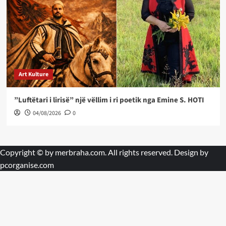
Art Kulture
”Luftëtari i lirisë” një vëllim i ri poetik nga Emine S. HOTI
04/08/2026
0
Copyright © by
merbraha.com
. All rights reserved. Design by
pcorganise.com