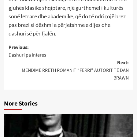
gjuhës klasike shqiptare, një gurthemel i kulturës
sonë letrare dhe akademike, që do të ndriçojë brez
pas brezi si dëshmi e përjetshme e dijes dhe
dashurisë për fjalën.
Post
Previous:
Dashuri pa interes
navigation
Next:
MENDIME RRETH ROMANIT “FERRI” AUTORIT TË DAN
BRAWN
More Stories