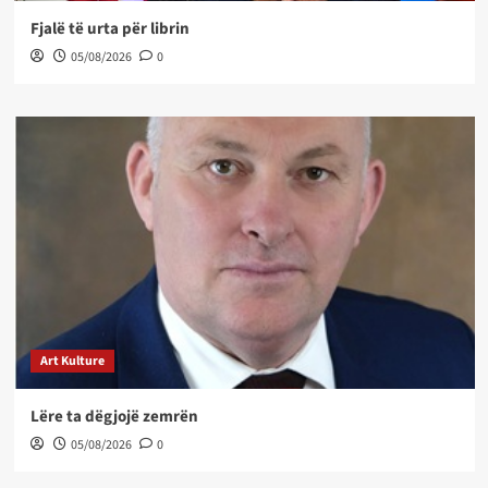
Fjalë të urta për librin
05/08/2026
0
Art Kulture
Lëre ta dëgjojë zemrën
05/08/2026
0