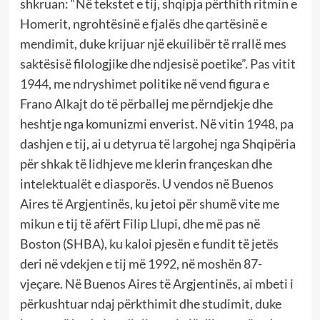
shkruan: “Në tekstet e tij, shqipja përthith ritmin e
Homerit, ngrohtësinë e fjalës dhe qartësinë e
mendimit, duke krijuar një ekuilibër të rrallë mes
saktësisë filologjike dhe ndjesisë poetike”. Pas vitit
1944, me ndryshimet politike në vend figura e
Frano Alkajt do të përballej me përndjekje dhe
heshtje nga komunizmi enverist. Në vitin 1948, pa
dashjen e tij, ai u detyrua të largohej nga Shqipëria
për shkak të lidhjeve me klerin françeskan dhe
intelektualët e diasporës. U vendos në Buenos
Aires të Argjentinës, ku jetoi për shumë vite me
mikun e tij të afërt Filip Llupi, dhe më pas në
Boston (SHBA), ku kaloi pjesën e fundit të jetës
deri në vdekjen e tij më 1992, në moshën 87-
vjeçare. Në Buenos Aires të Argjentinës, ai mbeti i
përkushtuar ndaj përkthimit dhe studimit, duke