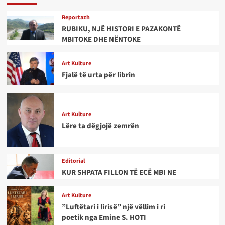
Reportazh
RUBIKU, NJË HISTORI E PAZAKONTË
MBITOKE DHE NËNTOKE
Art Kulture
Fjalë të urta për librin
Art Kulture
Lëre ta dëgjojë zemrën
Editorial
KUR SHPATA FILLON TË ECË MBI NE
Art Kulture
”Luftëtari i lirisë” një vëllim i ri
poetik nga Emine S. HOTI