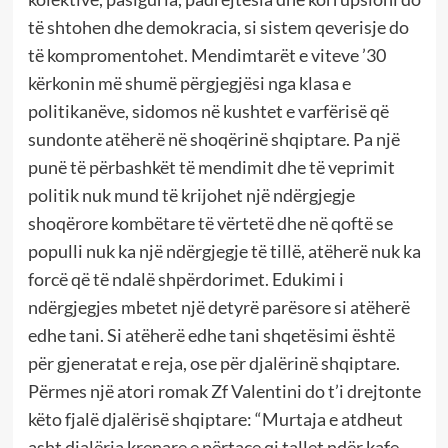
të shtohen dhe demokracia, si sistem qeverisje do
të kompromentohet. Mendimtarët e viteve ’30
kërkonin më shumë përgjegjësi nga klasa e
politikanëve, sidomos në kushtet e varfërisë që
sundonte atëherë në shoqërinë shqiptare. Pa një
punë të përbashkët të mendimit dhe të veprimit
politik nuk mund të krijohet një ndërgjegje
shoqërore kombëtare të vërtetë dhe në qoftë se
populli nuk ka një ndërgjegje të tillë, atëherë nuk ka
forcë që të ndalë shpërdorimet. Edukimi i
ndërgjegjes mbetet një detyrë parësore si atëherë
edhe tani. Si atëherë edhe tani shqetësimi është
për gjeneratat e reja, ose për djalërinë shqiptare.
Përmes një atori romak Zf Valentini do t’i drejtonte
këto fjalë djalërisë shqiptare: “Murtaja e atdheut
asht djalëria krenare e përtace qi tallet ndër kafe,