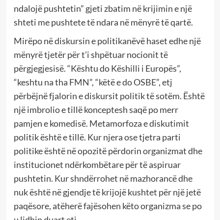
ndalojë pushtetin” gjeti zbatim në krijimin e një
shteti me pushtete të ndara në mënyrë të qartë.
Mirëpo në diskursin e politikanëvë haset edhe një
mënyrë tjetër për t’i shpëtuar nocionit të
përgjegjesisë. “Kështu do Këshilli i Europës”,
“keshtu na tha FMN”, “këtë e do OSBE”, etj
përbëjnë fjalorin e diskursit politik të sotëm. Është
një imbrolio e tillë konceptesh saqë po merr
pamjen e komedisë. Metamorfoza e diskutimit
politik është e tillë. Kur njera ose tjetra parti
politike është në opozitë përdorin organizmat dhe
institucionet ndërkombëtare për të aspiruar
pushtetin. Kur shndërrohet në mazhorancë dhe
nuk është në gjendje të krijojë kushtet për një jetë
paqësore, atëherë fajësohen këto organizma se po
u lidhin duart etj.