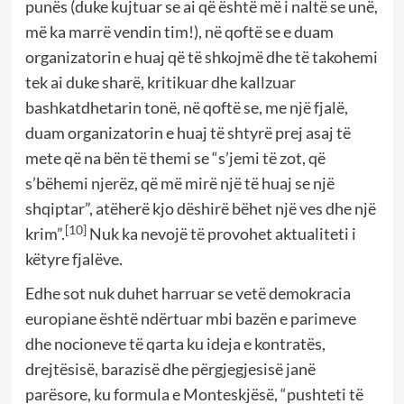
punës (duke kujtuar se ai që është më i naltë se unë,
më ka marrë vendin tim!), në qoftë se e duam
organizatorin e huaj që të shkojmë dhe të takohemi
tek ai duke sharë, kritikuar dhe kallzuar
bashkatdhetarin tonë, në qoftë se, me një fjalë,
duam organizatorin e huaj të shtyrë prej asaj të
mete që na bën të themi se “s’jemi të zot, që
s’bëhemi njerëz, që më mirë një të huaj se një
shqiptar”, atëherë kjo dëshirë bëhet një ves dhe një
[10]
krim”.
Nuk ka nevojë të provohet aktualiteti i
këtyre fjalëve.
Edhe sot nuk duhet harruar se vetë demokracia
europiane është ndërtuar mbi bazën e parimeve
dhe nocioneve të qarta ku ideja e kontratës,
drejtësisë, barazisë dhe përgjegjesisë janë
parësore, ku formula e Monteskjësë, “pushteti të