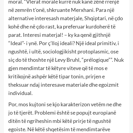
moral. “Vlerat morale kurrë nuk kanë zënë rrenjë
në zemrën t’onë, shkruante Merxhani. Para një
alternative interesash materjale, Shqiptari, në çdo
kohë dhe në çdo rast, ka preferuar kurdoherë të
parat. Interesi materjal! – ky ka qenë gjithnjë
“Ideal”- i ynë. Por ç’lloj ideali? Një ideal primitiv, i
ngushtë, i ultë, sociologjikisht protoplasmic, ose
siç do të thoshte një Levy Bruhl, “prélogique””. Nuk
gjen mendimtar të këtyre viteve që të mos e
kritikojnë ashpër këtë tipar tonin, prirjen e
theksuar ndaj interesave materiale dhe egoizmit
individual.
Por, mos kujtoni se kjo karakterizon vetëm ne dhe
jo të tjerët. Problemi është se popujt europianë
ditën të ngriheshin mbi këtë prirje të ngushtë
egoiste. Në këtë shqetësim të mendimtarëve