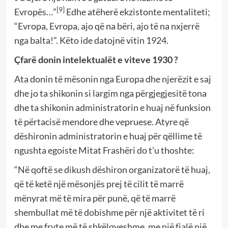
[9]
Evropës…”
Edhe atëherë ekzistonte mentaliteti;
“Evropa, Evropa, ajo që na bëri, ajo të na nxjerrë
nga balta!”. Këto ide datojnë vitin 1924.
Çfarë donin intelektualët e viteve 1930 ?
Ata donin të mësonin nga Europa dhe njerëzit e saj
dhe jo ta shikonin si largim nga përgjegjesitë tona
dhe ta shikonin administratorin e huaj në funksion
të përtacisë mendore dhe vepruese. Atyre që
dëshironin administratorin e huaj për qëllime të
ngushta egoiste Mitat Frashëri do t’u thoshte:
“Në qoftë se dikush dëshiron organizatorë të huaj,
që të ketë një mësonjës prej të cilit të marrë
mënyrat më të mira për punë, që të marrë
shembullat më të dobishme për një aktivitet të ri
dhe me fryte më të shkëlqyeshme, me një fjalë një