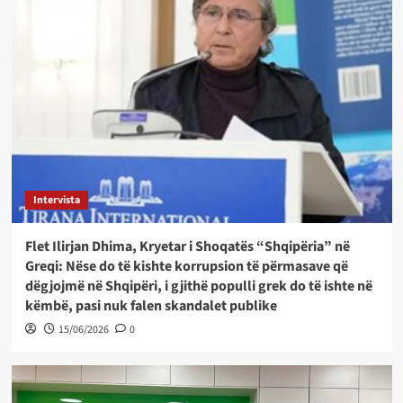
Intervista
Flet Ilirjan Dhima, Kryetar i Shoqatës “Shqipëria” në
Greqi: Nëse do të kishte korrupsion të përmasave që
dëgjojmë në Shqipëri, i gjithë populli grek do të ishte në
këmbë, pasi nuk falen skandalet publike
15/06/2026
0