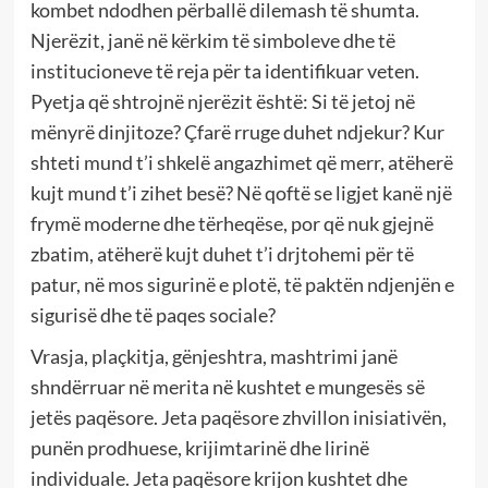
kombet ndodhen përballë dilemash të shumta.
Njerëzit, janë në kërkim të simboleve dhe të
institucioneve të reja për ta identifikuar veten.
Pyetja që shtrojnë njerëzit është: Si të jetoj në
mënyrë dinjitoze? Çfarë rruge duhet ndjekur? Kur
shteti mund t’i shkelë angazhimet që merr, atëherë
kujt mund t’i zihet besë? Në qoftë se ligjet kanë një
frymë moderne dhe tërheqëse, por që nuk gjejnë
zbatim, atëherë kujt duhet t’i drjtohemi për të
patur, në mos sigurinë e plotë, të paktën ndjenjën e
sigurisë dhe të paqes sociale?
Vrasja, plaçkitja, gënjeshtra, mashtrimi janë
shndërruar në merita në kushtet e mungesës së
jetës paqësore. Jeta paqësore zhvillon inisiativën,
punën prodhuese, krijimtarinë dhe lirinë
individuale. Jeta paqësore krijon kushtet dhe