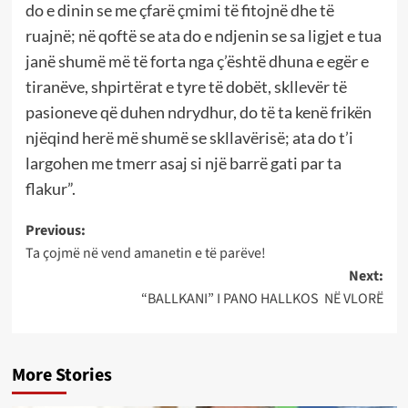
do e dinin se me çfarë çmimi të fitojnë dhe të
ruajnë; në qoftë se ata do e ndjenin se sa ligjet e tua
janë shumë më të forta nga ç’është dhuna e egër e
tiranëve, shpirtërat e tyre të dobët, skllevër të
pasioneve që duhen ndrydhur, do të ta kenë frikën
njëqind herë më shumë se skllavërisë; ata do t’i
largohen me tmerr asaj si një barrë gati par ta
flakur”.
Post
Previous:
Ta çojmë në vend amanetin e të parëve!
navigation
Next:
“BALLKANI” I PANO HALLKOS NË VLORË
More Stories