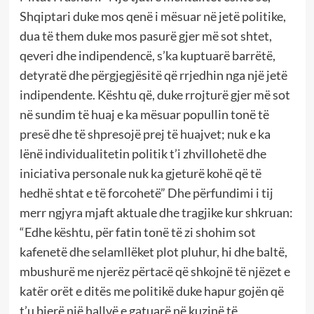
Shqiptari duke mos qenë i mësuar në jetë politike,
dua të them duke mos pasurë gjer më sot shtet,
qeveri dhe indipendencë, s’ka kuptuarë barrëtë,
detyratë dhe përgjegjësitë që rrjedhin nga një jetë
indipendente. Kështu që, duke rrojturë gjer më sot
në sundim të huaj e ka mësuar popullin tonë të
presë dhe të shpresojë prej të huajvet; nuk e ka
lënë individualitetin politik t’i zhvillohetë dhe
iniciativa personale nuk ka gjeturë kohë që të
hedhë shtat e të forcohetë” Dhe përfundimi i tij
merr ngjyra mjaft aktuale dhe tragjike kur shkruan:
“Edhe kështu, për fatin tonë të zi shohim sot
kafenetë dhe selamllëket plot pluhur, hi dhe baltë,
mbushurë me njerëz përtacë që shkojnë të njëzet e
katër orët e ditës me politikë duke hapur gojën që
t’u bjerë një hallvë e gatuarë në kuzinë të