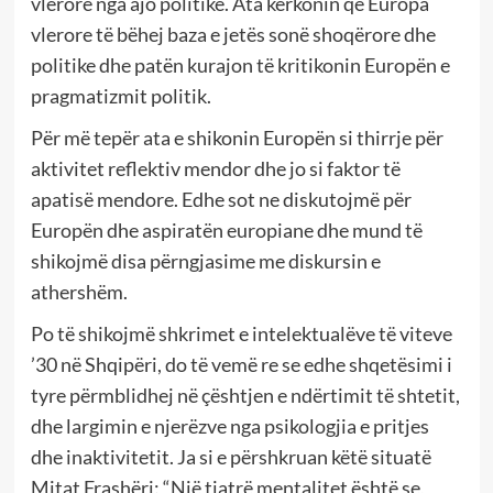
vlerore nga ajo politike. Ata kërkonin që Europa
vlerore të bëhej baza e jetës sonë shoqërore dhe
politike dhe patën kurajon të kritikonin Europën e
pragmatizmit politik.
Për më tepër ata e shikonin Europën si thirrje për
aktivitet reflektiv mendor dhe jo si faktor të
apatisë mendore. Edhe sot ne diskutojmë për
Europën dhe aspiratën europiane dhe mund të
shikojmë disa përngjasime me diskursin e
athershëm.
Po të shikojmë shkrimet e intelektualëve të viteve
’30 në Shqipëri, do të vemë re se edhe shqetësimi i
tyre përmblidhej në çështjen e ndërtimit të shtetit,
dhe largimin e njerëzve nga psikologjia e pritjes
dhe inaktivitetit. Ja si e përshkruan këtë situatë
Mitat Frashëri: “Një tjatrë mentalitet është se,