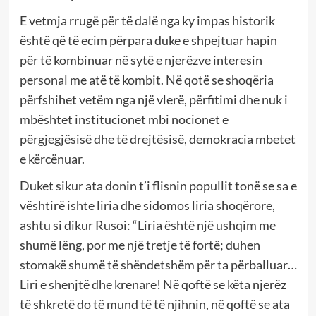
E vetmja rrugë për të dalë nga ky impas historik
është që të ecim përpara duke e shpejtuar hapin
për të kombinuar në sytë e njerëzve interesin
personal me atë të kombit. Në qotë se shoqëria
përfshihet vetëm nga një vlerë, përfitimi dhe nuk i
mbështet institucionet mbi nocionet e
përgjegjësisë dhe të drejtësisë, demokracia mbetet
e kërcënuar.
Duket sikur ata donin t’i flisnin popullit tonë se sa e
vështirë ishte liria dhe sidomos liria shoqërore,
ashtu si dikur Rusoi: “Liria është një ushqim me
shumë lëng, por me një tretje të fortë; duhen
stomakë shumë të shëndetshëm për ta përballuar…
Liri e shenjtë dhe krenare! Në qoftë se këta njerëz
të shkretë do të mund të të njihnin, në qoftë se ata