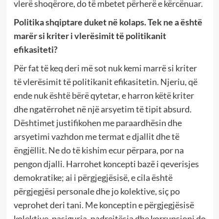
vlerë shoqërore, do të mbetet përherë e kërcënuar.
Politika shqiptare duket në kolaps. Tek ne a është
marër si kriter i vlerësimit të politikanit
efikasiteti?
Për fat të keq deri më sot nuk kemi marrë si kriter
të vlerësimit të politikanit efikasitetin. Njeriu, që
ende nuk është bërë qytetar, e harron këtë kriter
dhe ngatërrohet në një arsyetim të tipit absurd.
Dështimet justifikohen me paraardhësin dhe
arsyetimi vazhdon me termat e djallit dhe të
ëngjëllit. Ne do të kishim ecur përpara, por na
pengon djalli. Harrohet koncepti bazë i qeverisjes
demokratike; ai i përgjegjësisë, e cila është
përgjegjësi personale dhe jo kolektive, siç po
veprohet deri tani. Me konceptin e përgjegjësisë
kolektive, pasiguria, padrejtësia dhe korrupsioni do