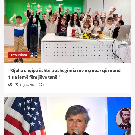
Intervista
“Gjuha shqipe është trashëgimia më e çmuar që mund
t’ua lëmë fëmijëve tanë”
13/06/2026
0