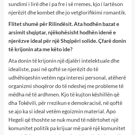
sundimi i lirë dhe i pa fre i së rremes, kjo i lartëson
njerëzit dhe kombet dhe jo vetglorifikimi romantik.
Flitet shumë për Rilindësit. Ata hodhën bazat e
arsimit shqiptar, njëkohësisht hodhën idenë e
njerëzve ideal për një Shqipëri solide. Çfarë donin
të krijonin ata me këto ide?
Ata donin të krijonin një djalëri intelektuale dhe
idealiste, pasi në qoftë se njerëzit do të
udhëhiqeshin vetëm nga interesi personal, atëherë
organizmi shoqëror do të ndeshej me probleme të
mëdha në të ardhmen. Kjo të kujton këshillën që
dha Tokëvili, për rrezikun e demokracisë, në qoftë
se ajo ka si ideal vetëm egoizmin material. Apo
Hegeli që thoshte se nuk mund të ndërtohet një
komunitet politik pa krijuar më parë një komunitet