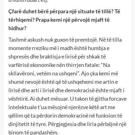
Çfarë duhet bërë përpara një situate të tillë? Të
tërhiqemi? Prapa kemi një përvojë mjaft të
hidhur?
Tashmë askush nuk guxon të premtojë. Në të tilla
momente rreziku më i madh është humbja e
shpresës dhe braktisja e lirisë për shkak të
varfërisë ekonomike nën thirrjen fatale: “Na
skllavëroni, vetëm na ushqeni”. Ajo çka kemi më
shumë nevojë është që të ushqehemi me artin e
lirisë dhe arti i lirisë dhe demokracisë ështe mjaft i
vështirë. Ai duhet mësuar. U takon të gjitha forcave
intelektuale t’ua mësojnë njerëzve këtë art me
qëllim që ta përdorin demokracinë në funksion të
dinjitetit të tyre. Përgjegjesia dhe liria përbëjnë një
binom të pandashëm.