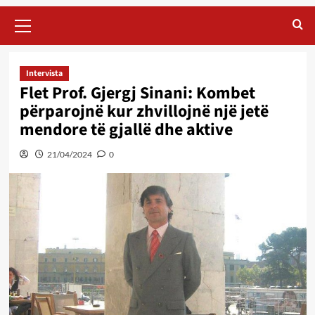
Primary
Menu
Intervista
Flet Prof. Gjergj Sinani: Kombet
përparojnë kur zhvillojnë një jetë
mendore të gjallë dhe aktive
21/04/2024
0