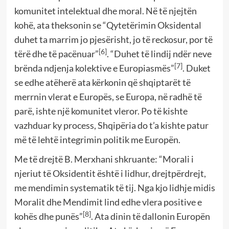
komunitet intelektual dhe moral. Në të njejtën
kohë, ata theksonin se “Qytetërimin Oksidental
duhet ta marrim jo pjesërisht, jo të reckosur, por të
[6]
tërë dhe të pacënuar”
. “Duhet të lindij ndër neve
[7]
brënda ndjenja kolektive e Europiasmës”
. Duket
se edhe atëherë ata kërkonin që shqiptarët të
merrnin vlerat e Europës, se Europa, në radhë të
parë, ishte një komunitet vleror. Po të kishte
vazhduar ky process, Shqipëria do t’a kishte patur
më të lehtë integrimin politik me Europën.
Me të drejtë B. Merxhani shkruante: “Morali i
njeriut të Oksidentit është i lidhur, drejtpërdrejt,
me mendimin systematik të tij. Nga kjo lidhje midis
Moralit dhe Mendimit lind edhe vlera positive e
[8]
kohës dhe punës”
. Ata dinin të dallonin Europën