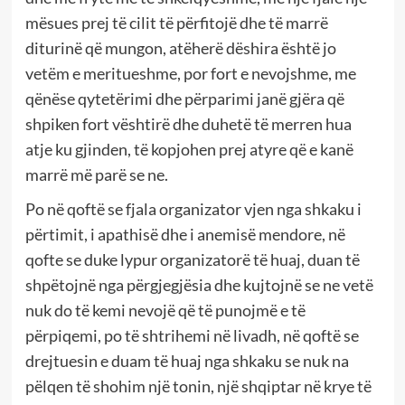
mësues prej të cilit të përfitojë dhe të marrë
diturinë që mungon, atëherë dëshira është jo
vetëm e meritueshme, por fort e nevojshme, me
qënëse qytetërimi dhe përparimi janë gjëra që
shpiken fort vështirë dhe duhetë të merren hua
atje ku gjinden, të kopjohen prej atyre që e kanë
marrë më parë se ne.
Po në qoftë se fjala organizator vjen nga shkaku i
përtimit, i apathisë dhe i anemisë mendore, në
qofte se duke lypur organizatorë të huaj, duan të
shpëtojnë nga përgjegjësia dhe kujtojnë se ne vetë
nuk do të kemi nevojë që të punojmë e të
përpiqemi, po të shtrihemi në livadh, në qoftë se
drejtuesin e duam të huaj nga shkaku se nuk na
pëlqen të shohim një tonin, një shqiptar në krye të