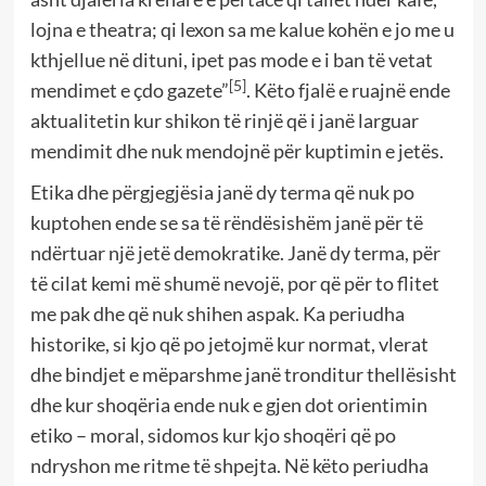
lojna e theatra; qi lexon sa me kalue kohën e jo me u
kthjellue në dituni, ipet pas mode e i ban të vetat
[5]
mendimet e çdo gazete”
. Këto fjalë e ruajnë ende
aktualitetin kur shikon të rinjë që i janë larguar
mendimit dhe nuk mendojnë për kuptimin e jetës.
Etika dhe përgjegjësia janë dy terma që nuk po
kuptohen ende se sa të rëndësishëm janë për të
ndërtuar një jetë demokratike. Janë dy terma, për
të cilat kemi më shumë nevojë, por që për to flitet
me pak dhe që nuk shihen aspak. Ka periudha
historike, si kjo që po jetojmë kur normat, vlerat
dhe bindjet e mëparshme janë tronditur thellësisht
dhe kur shoqëria ende nuk e gjen dot orientimin
etiko – moral, sidomos kur kjo shoqëri që po
ndryshon me ritme të shpejta. Në këto periudha