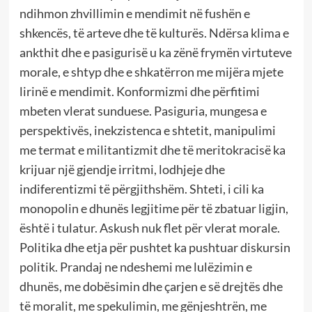
ndihmon zhvillimin e mendimit në fushën e
shkencës, të arteve dhe të kulturës. Ndërsa klima e
ankthit dhe e pasigurisë u ka zënë frymën virtuteve
morale, e shtyp dhe e shkatërron me mijëra mjete
lirinë e mendimit. Konformizmi dhe përfitimi
mbeten vlerat sunduese. Pasiguria, mungesa e
perspektivës, inekzistenca e shtetit, manipulimi
me termat e militantizmit dhe të meritokracisë ka
krijuar një gjendje irritmi, lodhjeje dhe
indiferentizmi të përgjithshëm. Shteti, i cili ka
monopolin e dhunës legjitime për të zbatuar ligjin,
është i tulatur. Askush nuk flet për vlerat morale.
Politika dhe etja për pushtet ka pushtuar diskursin
politik. Prandaj ne ndeshemi me lulëzimin e
dhunës, me dobësimin dhe çarjen e së drejtës dhe
të moralit, me spekulimin, me gënjeshtrën, me