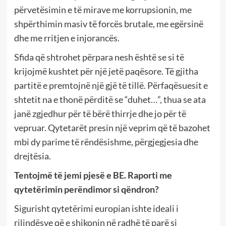
përvetësimin e të mirave me korrupsionin, me
shpërthimin masiv të forcës brutale, me egërsinë
dhe me rritjen e injorancës.
Sfida që shtrohet përpara nesh është se si të
krijojmë kushtet për një jetë paqësore. Të gjitha
partitë e premtojnë një gjë të tillë. Përfaqësuesit e
shtetit na e thonë përditë se “duhet…”, thua se ata
janë zgjedhur për të bërë thirrje dhe jo për të
vepruar. Qytetarët presin një veprim që të bazohet
mbi dy parime të rëndësishme, përgjegjesia dhe
drejtësia.
Tentojmë të jemi pjesë e BE. Raporti me
qytetërimin perëndimor si qëndron?
Sigurisht qytetërimi europian ishte ideali i
rilindësve që e shikonin në radhë të parë si