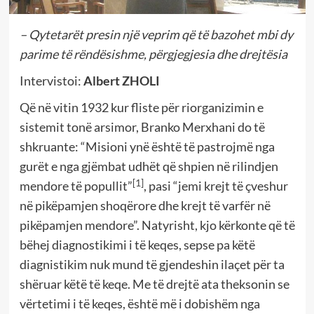
– Qytetarët presin një veprim që të bazohet mbi dy
parime të rëndësishme, përgjegjesia dhe drejtësia
Intervistoi:
Albert ZHOLI
Që në vitin 1932 kur fliste për riorganizimin e
sistemit tonë arsimor, Branko Merxhani do të
shkruante: “Misioni ynë është të pastrojmë nga
gurët e nga gjëmbat udhët që shpien në rilindjen
[1]
mendore të popullit”
, pasi “jemi krejt të çveshur
në pikëpamjen shoqërore dhe krejt të varfër në
pikëpamjen mendore”. Natyrisht, kjo kërkonte që të
bëhej diagnostikimi i të keqes, sepse pa këtë
diagnistikim nuk mund të gjendeshin ilaçet për ta
shëruar këtë të keqe. Me të drejtë ata theksonin se
vërtetimi i të keqes, është më i dobishëm nga