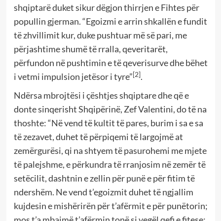
shqiptarë duket sikur dëgjon thirrjen e Fihtes për
popullin gjerman. “Egoizmi e arrin shkallën e fundit
të zhvillimit kur, duke pushtuar më së pari, me
përjashtime shumë të rralla, qeveritarët,
përfundon në pushtimin e të qeverisurve dhe bëhet
[2]
i vetmi impulsion jetësor i tyre”
.
Ndërsa mbrojtësi i çështjes shqiptare dhe që e
donte sinqerisht Shqipërinë, Zef Valentini, do të na
thoshte: “Në vend të kultit të pares, burim i sa e sa
të zezavet, duhet të përpiqemi të largojmë at
zemërgurësi, qi na shtyem të pasurohemi me mjete
të palejshme, e përkundra të rranjosim në zemër të
setëcilit, dashtnin e zellin për punë e për fitim të
ndershëm. Ne vend t’egoizmit duhet të ngjallim
kujdesin e mishërirën për t’afërmit e për punëtorin;
mos t’a mbajmë t’afërmin tonë si vegël qefi e fitese;