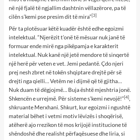
në një fjalë të ngjallim dashtnin vëllazërore, pa të
[3]
cilën s’kemi pse presim dit të mira”
Për ta plotësuar këtë kuadër është edhe egoizmi
intelektual. “Njerëzit t’onë të mësuar nuk janë të
formuar ende mirë nga pikëpamja e karakterit
intelektual. Nuk kanë një jetë mendore të sinqertë
një herë për veten e vet. Jemi pedantë. Çdo njeri
prej nesh zbret në tokën shqiptare drejtë për së
drejti nga qielli… Vetëm ne i dijmë që të gjitha…
Nuk duam të dëgjojmë… Buja është mjeshtria jonë.
[4]
Shkencën e urrejmë. Për sisteme s’kemi nevojë!”
,
shkruante Merxhani. Shkurt, kur egoizmi i ngushtë
material bëhet i vetmi motiv lëvizës i shoqërisë,
atëherë ajo rrezikon të mos krijojë institucione të
shëndoshë dhe realisht përfaqësuese dhe liria, si