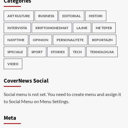
Categories
ART KULTURE
BUSINESS
EDITORIAL
HISTORI
INTERVISTA
KRIPTOMONEDHAT
LAJME
ME TEPER
NJOFTIME
OPINION
PERSONALITETE
REPORTAZH
SPECIALE
SPORT
STORIES
TECH
TEKNOLOGJIA
VIDEO
CoverNews Social
Social menu is not set. You need to create menu and assign it
to Social Menu on Menu Settings.
Meta