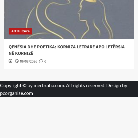
Art Kulture
QENËSIA DHE POETIKA: KORNIZA LETRARE APO LETËRSIA
NË KORNIZË
06/08/2026
0
Copyright © by
merbraha.com
. All rights reserved. Design by
pcorganise.com