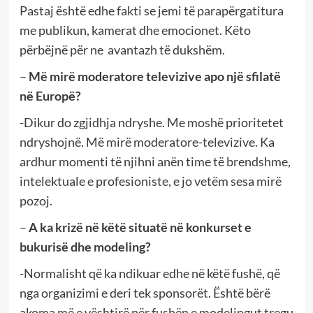
Pastaj është edhe fakti se jemi të parapërgatitura
me publikun, kamerat dhe emocionet. Këto
përbëjnë për ne avantazh të dukshëm.
–
Më mirë moderatore televizive apo një sfilatë
në Europë?
-Dikur do zgjidhja ndryshe. Me moshë prioritetet
ndryshojnë. Më mirë moderatore-televizive. Ka
ardhur momenti të njihni anën time të brendshme,
intelektuale e profesioniste, e jo vetëm sesa mirë
pozoj.
–
A ka krizë në këtë situatë në konkurset e
bukurisë dhe modeling?
-Normalisht që ka ndikuar edhe në këtë fushë, që
nga organizimi e deri tek sponsorët. Është bërë
akoma më e vështirë për fushën e modelingut tregu