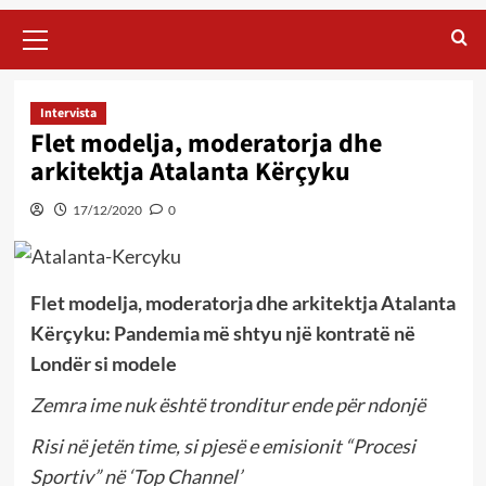
Primary
Menu
Intervista
Flet modelja, moderatorja dhe
arkitektja Atalanta Kërçyku
17/12/2020
0
Flet modelja, moderatorja dhe arkitektja Atalanta
Kërçyku: Pandemia më shtyu një kontratë në
Londër si modele
Zemra ime nuk është tronditur ende për ndonjë
Risi në jetën time, si pjesë e emisionit “Procesi
Sportiv” në ‘Top Channel’