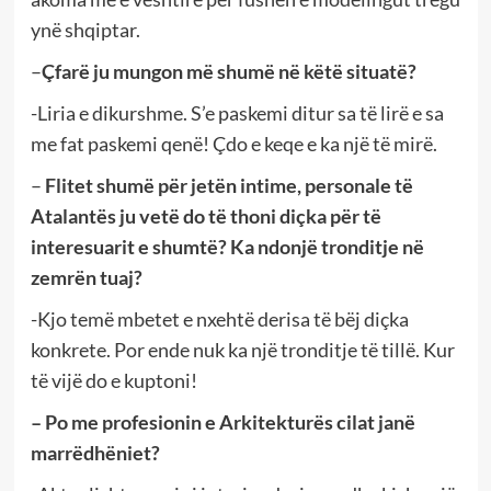
ynë shqiptar.
–
Çfarë ju mungon më shumë në këtë situatë?
-Liria e dikurshme. S’e paskemi ditur sa të lirë e sa
me fat paskemi qenë! Çdo e keqe e ka një të mirë.
–
Flitet shumë për jetën intime, personale të
Atalantës ju vetë do të thoni diçka për të
interesuarit e shumtë? Ka ndonjë tronditje në
zemrën tuaj?
-Kjo temë mbetet e nxehtë derisa të bëj diçka
konkrete. Por ende nuk ka një tronditje të tillë. Kur
të vijë do e kuptoni!
– Po me profesionin e Arkitekturës cilat janë
marrëdhëniet?