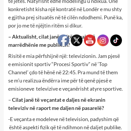
të jetës. Natyrisht edhe modelingu u ndikua. Unë
konkretisht kisha një kontratë në Londër e mu shty
e gjitha prej situatës në të cilën ndodhemi. Punë ka,
por jo me të njëjtin ritëm si dikur.
– Aktualisht, cilat janë risitë e juaja në
marrëdhënie me publikun?
Risitë e mia përfshijnë një: televizionin. Jam pjesë
e emisionit sportiv “Procesi Sportiv” në ‘Top
Channel’ çdo të hënë në 22:45. Pra mund të them
se m’u realizua ëndërra ime për të qenë pjesë e
emisioneve televizive e veçanërisht atyre sportive.
–
Cilat janë të veçantat e daljes në ekranin
televiziv në raport me daljen në pasarelë?
-E veçanta e modeleve në television, padyshim që
është aspekti fizik që të ndihmon në daljet publike.