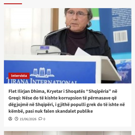
Intervista
Flet Ilirjan Dhima, Kryetar i Shoqatës “Shqipëria” në
Greqi: Nëse do të kishte korrupsion të përmasave që
dëgjojmë në Shqipëri, i gjithë populli grek do të ishte në
këmbë, pasi nuk falen skandalet publike
15/06/2026
0