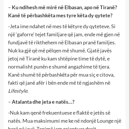
–
Ku ndihesh më mirë në Elbasan, apo në Tiranë?
Kanë të përbashkëta mes tyre këta dy qytete?
-Jeta ime ndahet në mes të këtyre dy qyteteve. Si
një ‘gaforre’ tejet familjare që jam, ende më gjen në
fundjavë të rikthehem në Elbasan pranë familjes.
Nuk ka gjë që më pëlqen më shumë. Gjatë javës
jetoj në Tiranë ku kam shtëpine time të dytë, e
normalisht punën e shumë angazhime të tjera.
Kanë shumë të përbashkëta për mua siç e citova,
fakti që janë afër i bën ende më të ngjashëm në
Lifestyle
.
–
Atalanta dhe jeta e natës…?
-Nuk kam qenë frekuentuese e flaktë e jetës së
natës. Mua maksimumi me ke në ndonjë Lounge një
herë në javë. Tanimë jam orientuar drejt