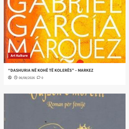
Art Kulture
“DASHURIA NË KOHË TË KOLERËS” – MARKEZ
06/08/2026
0