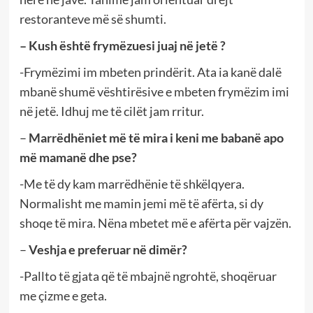
restoranteve më së shumti.
– Kush është frymëzuesi juaj në jetë ?
-Frymëzimi im mbeten prindërit. Ata ia kanë dalë
mbanë shumë vështirësive e mbeten frymëzim imi
në jetë. Idhuj me të cilët jam rritur.
–
Marrëdhëniet më të mira i keni me babanë apo
më mamanë dhe pse?
-Me të dy kam marrëdhënie të shkëlqyera.
Normalisht me mamin jemi më të afërta, si dy
shoqe të mira. Nëna mbetet më e afërta për vajzën.
–
Veshja e preferuar në dimër?
-Pallto të gjata që të mbajnë ngrohtë, shoqëruar
me çizme e geta.