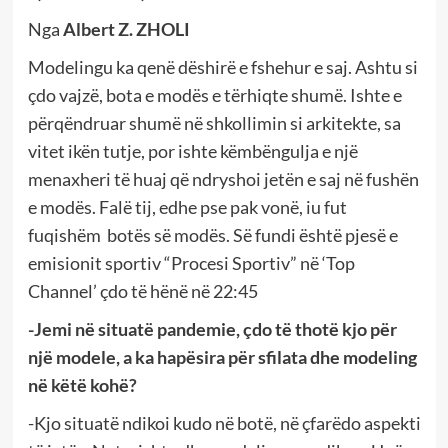
Nga
Albert Z. ZHOLI
Modelingu ka qenë dëshirë e fshehur e saj. Ashtu si
çdo vajzë, bota e modës e tërhiqte shumë. Ishte e
përqëndruar shumë në shkollimin si arkitekte, sa
vitet ikën tutje, por ishte këmbëngulja e një
menaxheri të huaj që ndryshoi jetën e saj në fushën
e modës. Falë tij, edhe pse pak vonë, iu fut
fuqishëm botës së modës. Së fundi është pjesë e
emisionit sportiv “Procesi Sportiv” në ‘Top
Channel’ çdo të hënë në 22:45
-Jemi në situatë pandemie, çdo të thotë kjo për
një modele, a ka hapësira për sfilata dhe modeling
në këtë kohë?
-Kjo situatë ndikoi kudo në botë, në çfarëdo aspekti