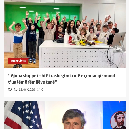
Intervista
“Gjuha shqipe është trashëgimia më e çmuar që mund
t’ua lëmë fëmijëve tanë”
13/06/2026
0