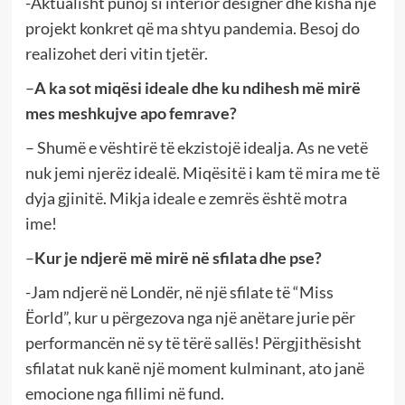
-Aktualisht punoj si interior designer dhe kisha një
projekt konkret që ma shtyu pandemia. Besoj do
realizohet deri vitin tjetër.
–
A ka sot miqësi ideale dhe ku ndihesh më mirë
mes meshkujve apo femrave?
– Shumë e vështirë të ekzistojë idealja. As ne vetë
nuk jemi njerëz idealë. Miqësitë i kam të mira me të
dyja gjinitë. Mikja ideale e zemrës është motra
ime!
–
Kur je ndjerë më mirë në sfilata dhe pse?
-Jam ndjerë në Londër, në një sfilate të “Miss
Ëorld”, kur u përgezova nga një anëtare jurie për
performancën në sy të tërë sallës! Përgjithësisht
sfilatat nuk kanë një moment kulminant, ato janë
emocione nga fillimi në fund.