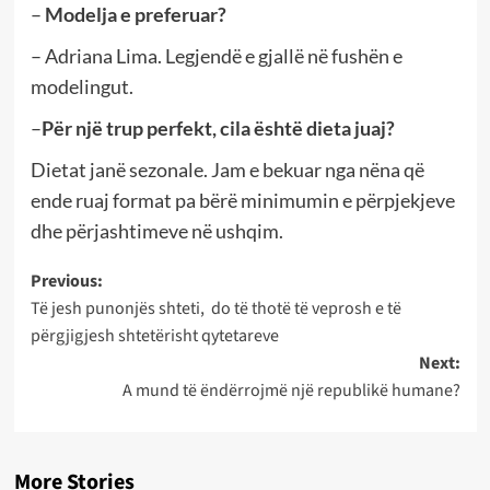
–
Modelja e preferuar?
– Adriana Lima. Legjendë e gjallë në fushën e
modelingut.
–
Për një trup perfekt, cila është dieta juaj?
Dietat janë sezonale. Jam e bekuar nga nëna që
ende ruaj format pa bërë minimumin e përpjekjeve
dhe përjashtimeve në ushqim.
Post
Previous:
Të jesh punonjës shteti, do të thotë të veprosh e të
navigation
përgjigjesh shtetërisht qytetareve
Next:
A mund të ëndërrojmë një republikë humane?
More Stories