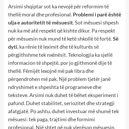
Arsimi shqiptar sot ka nevojë për reformim të
thellë moral dhe profesional.
Problemi i parë është
ulja e autoritetit të mësuesit
. Sot mësuesi shpesh
nuk ka më atë respekt që kishte dikur. Pa respekt
për mësuesin nuk mund të ketë shkollë të fortë.
Së
dyti
, ka rënie të leximit dhe të kulturës së
përgjithshme tek nxënësit. Teknologjia ka sjellë
informacion të shpejtë, por jo gjithmonë dije të
thellë. Fëmijët lexojnë më pak libra dhe
përqendrohen më pak. Një problem tjetër janë
ndryshimet e shpeshta të programeve dhe
teksteve. Arsimi nuk duhet të bëhet eksperiment i
pafund. Duhet stabilitet, seriozitet dhe strategji
afatgjatë. Po ashtu, duhet investuar më shumë tek
mësuesi: tek paga, trajtimi dhe formimi
profesional. Një shtet që nuk vlerëson mësuesin,