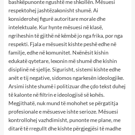
bashkëpunonte ngushtë me shkollën. Mësuesi
respektohej jashtëzakonisht shumë. Ai
konsiderohej figurë autoritare morale dhe
intelektuale. Kur hynte mësuesi në klasë,
ngriheshin të gjithë në këmbë jo nga frika, por nga
respekti. Fjala e mësuesit kishte peshë edhe në
familje, edhe në komunitet. Nxënësit kishin
edukatë qytetare, lexonin më shumë dhe kishin
disiplinë në sjellje. Sigurisht, sistemi kishte edhe
anët e tij negative, sidomos ngarkesën ideologjike.
Arsimi ishte shumë i politizuar dhe çdo tekst duhej
të kalonte në filtrin e ideologjisë së kohës.
Megjithatë, nuk mund të mohohet se përgatitja
profesionale e mësuesve ishte serioze. Mësuesi
kontrollohej vazhdimisht, punonte me plane, me
ditarë të rregullt dhe kishte përgjegjësi të madhe