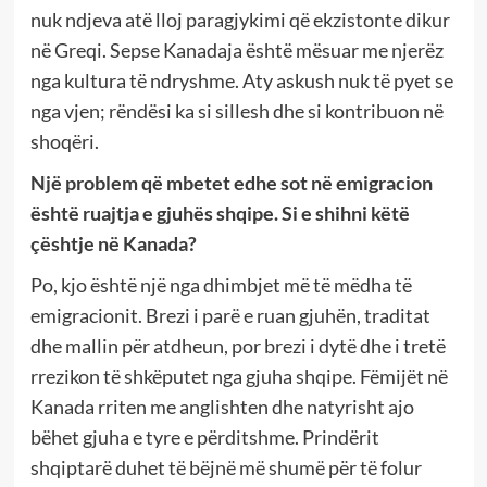
nuk ndjeva atë lloj paragjykimi që ekzistonte dikur
në Greqi. Sepse Kanadaja është mësuar me njerëz
nga kultura të ndryshme. Aty askush nuk të pyet se
nga vjen; rëndësi ka si sillesh dhe si kontribuon në
shoqëri.
Një problem që mbetet edhe sot në emigracion
është ruajtja e gjuhës shqipe. Si e shihni këtë
çështje në Kanada?
Po, kjo është një nga dhimbjet më të mëdha të
emigracionit. Brezi i parë e ruan gjuhën, traditat
dhe mallin për atdheun, por brezi i dytë dhe i tretë
rrezikon të shkëputet nga gjuha shqipe. Fëmijët në
Kanada rriten me anglishten dhe natyrisht ajo
bëhet gjuha e tyre e përditshme. Prindërit
shqiptarë duhet të bëjnë më shumë për të folur