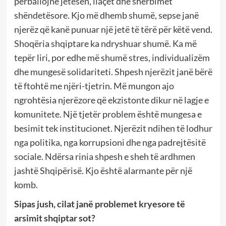
përballojnë jetesën, ilaçet dhe shërbimet
shëndetësore. Kjo më dhemb shumë, sepse janë
njerëz që kanë punuar një jetë të tërë për këtë vend.
Shoqëria shqiptare ka ndryshuar shumë. Ka më
tepër liri, por edhe më shumë stres, individualizëm
dhe mungesë solidariteti. Shpesh njerëzit janë bërë
të ftohtë me njëri-tjetrin. Më mungon ajo
ngrohtësia njerëzore që ekzistonte dikur në lagje e
komunitete. Një tjetër problem është mungesa e
besimit tek institucionet. Njerëzit ndihen të lodhur
nga politika, nga korrupsioni dhe nga padrejtësitë
sociale. Ndërsa rinia shpesh e sheh të ardhmen
jashtë Shqipërisë. Kjo është alarmante për një
komb.
Sipas jush, cilat janë problemet kryesore të
arsimit shqiptar sot?