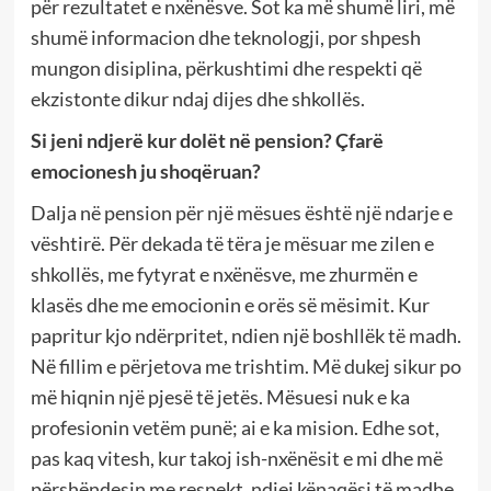
për rezultatet e nxënësve. Sot ka më shumë liri, më
shumë informacion dhe teknologji, por shpesh
mungon disiplina, përkushtimi dhe respekti që
ekzistonte dikur ndaj dijes dhe shkollës.
Si jeni ndjerë kur dolët në pension? Çfarë
emocionesh ju shoqëruan?
Dalja në pension për një mësues është një ndarje e
vështirë. Për dekada të tëra je mësuar me zilen e
shkollës, me fytyrat e nxënësve, me zhurmën e
klasës dhe me emocionin e orës së mësimit. Kur
papritur kjo ndërpritet, ndien një boshllëk të madh.
Në fillim e përjetova me trishtim. Më dukej sikur po
më hiqnin një pjesë të jetës. Mësuesi nuk e ka
profesionin vetëm punë; ai e ka mision. Edhe sot,
pas kaq vitesh, kur takoj ish-nxënësit e mi dhe më
përshëndesin me respekt, ndiej kënaqësi të madhe.