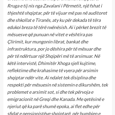
Rruga e tij nis nga Zavalani i Përmetit, një fshat i
thjeshtë shqiptar, për të vijuar më pas në auditoret
dhe shkollat e Tiranës, aty ku për dekada të tëra
edukoi breza të tërë nxënësish. Ai i përket brezit të
mësuesve që punuan në vitet e vështira pas
Çlirimit, kur mungonin librat, bankat dhe
infrastruktura, por jo dëshira për të mësuar dhe
për të ndërtuar një Shqipëri më të arsimuar. Në
këtë intervistë, Dhimitër Xhoga sjell kujtime,
reflektime dhe krahasime të vyera për arsimin
shqiptar ndër vite. Ai ndalet tek disiplina dhe
respekti për mësuesin në sistemin e dikurshëm, tek
problemet e arsimit sot, si dhe tek përvoja e
emigracionit në Greqi dhe Kanada. Me qetësinë e
njeriut që ka parë shumë epoka, ai flet edhe për
sfidat e pensionistëve shqiptarë, për humbjen e