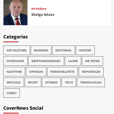
Art Kulture
Shelgu lotues
Categories
ART KULTURE
BUSINESS
EDITORIAL
HISTORI
INTERVISTA
KRIPTOMONEDHAT
LAJME
ME TEPER
NJOFTIME
OPINION
PERSONALITETE
REPORTAZH
SPECIALE
SPORT
STORIES
TECH
TEKNOLOGJIA
VIDEO
CoverNews Social