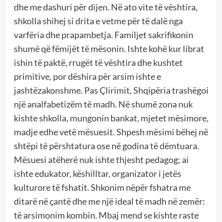
dhe me dashuri për dijen. Në ato vite të vështira,
shkolla shihej si drita e vetme për të dalë nga
varfëria dhe prapambetja. Familjet sakrifikonin
shumë që fëmijët të mësonin. Ishte kohë kur librat
ishin të paktë, rrugët të vështira dhe kushtet
primitive, por dëshira për arsim ishte e
jashtëzakonshme. Pas Çlirimit, Shqipëria trashëgoi
një analfabetizëm të madh. Në shumë zona nuk
kishte shkolla, mungonin bankat, mjetet mësimore,
madje edhe vetë mësuesit. Shpesh mësimi bëhej në
shtëpi të përshtatura ose në godina të dëmtuara.
Mësuesi atëherë nuk ishte thjesht pedagog; ai
ishte edukator, këshilltar, organizator i jetës
kulturore të fshatit. Shkonim nëpër fshatra me
ditarë në çantë dhe me një ideal të madh në zemër:
të arsimonim kombin. Mbaj mend se kishte raste