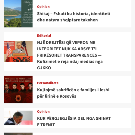
Opinion
Shikaj – Fshati ku historia, identiteti
dhe natyra shqiptare takohen
Editorial
NJË DREJTËSI QË VEPRON ME
INTEGRITET NUK KA ARSYE T’I
FRIKËSOHET TRANSPARENCËS —
Kufizimet e reja ndaj medias nga
GJKKO
Personalitete
Kujtojmë sakrificën e familjes Lleshi
për lirinë e Kosovës
Opinion
KUR PËRGJEGJËSIA DEL NGA SHINAT
E TRENIT