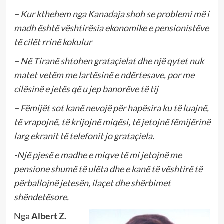
– Kur kthehem nga Kanadaja shoh se problemi më i
madh është vështirësia ekonomike e pensionistëve
të cilët rrinë kokulur
– Në Tiranë shtohen grataçielat dhe një qytet nuk
matet vetëm me lartësinë e ndërtesave, por me
cilësinë e jetës që u jep banorëve të tij
– Fëmijët sot kanë nevojë për hapësira ku të luajnë,
të vrapojnë, të krijojnë miqësi, të jetojnë fëmijërinë
larg ekranit të telefonit jo grataçiela.
-Një pjesë e madhe e miqve të mi jetojnë me
pensione shumë të ulëta dhe e kanë të vështirë të
përballojnë jetesën, ilaçet dhe shërbimet
shëndetësore.
Nga
Albert Z.