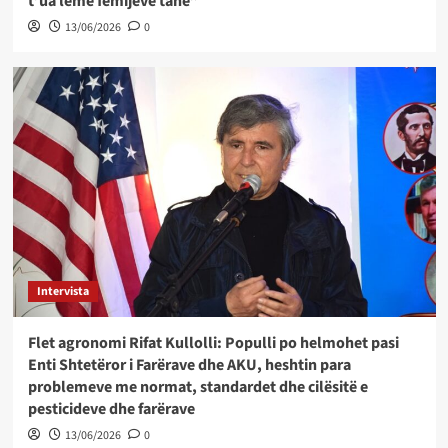
t’ua lëmë fëmijëve tanë”
13/06/2026
0
Intervista
Flet agronomi Rifat Kullolli: Populli po helmohet pasi
Enti Shtetëror i Farërave dhe AKU, heshtin para
problemeve me normat, standardet dhe cilësitë e
pesticideve dhe farërave
13/06/2026
0