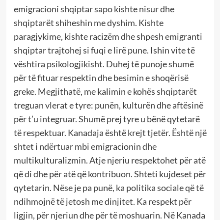
emigracioni shqiptar sapo kishte nisur dhe
shqiptarët shiheshin me dyshim. Kishte
paragjykime, kishte racizëm dhe shpesh emigranti
shqiptar trajtohej si fuqi e lirë pune. Ishin vite të
vështira psikologjikisht. Duhej të punoje shumë
për të fituar respektin dhe besimin e shoqërisë
greke. Megjithatë, me kalimin e kohës shqiptarët
treguan vlerat e tyre: punën, kulturën dhe aftësinë
për t’u integruar. Shumë prej tyre u bënë qytetarë
të respektuar. Kanadaja është krejt tjetër. Është një
shtet i ndërtuar mbi emigracionin dhe
multikulturalizmin. Atje njeriu respektohet për atë
që di dhe për atë që kontribuon. Shteti kujdeset për
qytetarin. Nëse je pa punë, ka politika sociale që të
ndihmojnë të jetosh me dinjitet. Ka respekt për
ligjin, për njeriun dhe për të moshuarin. Në Kanada