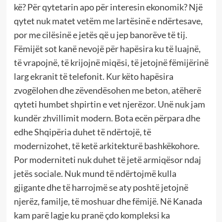
kë? Për qytetarin apo për interesin ekonomik? Një
qytet nuk matet vetëm me lartësinë e ndërtesave,
por me cilësinë e jetës që u jep banorëve të tij.
Fëmijët sot kanë nevojë për hapësira ku të luajnë,
të vrapojnë, të krijojnë miqësi, të jetojnë fëmijërinë
larg ekranit të telefonit. Kur këto hapësira
zvogëlohen dhe zëvendësohen me beton, atëherë
qyteti humbet shpirtin e vet njerëzor. Unë nuk jam
kundër zhvillimit modern. Bota ecën përpara dhe
edhe Shqipëria duhet të ndërtojë, të
modernizohet, të ketë arkitekturë bashkëkohore.
Por moderniteti nuk duhet të jetë armiqësor ndaj
jetës sociale. Nuk mund të ndërtojmë kulla
gjigante dhe të harrojmë se aty poshtë jetojnë
njerëz, familje, të moshuar dhe fëmijë. Në Kanada
kam parë lagje ku pranë çdo kompleksi ka