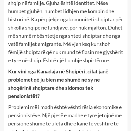
shqip në familje. Gjuha është identitet. Nëse
humbet gjuhën, humbet lidhjen me kombin dhe
historinë. Ka përpjekje nga komuniteti shqiptar për
shkolla shqipe në fundjavë, por nuk mjafton. Duhet
më shumë mbështetje nga shteti shqiptar dhe nga
vetë familjet emigrante. Më vjen keq kur shoh
fëmijë shqiptarë që nuk mund të flasin me gjyshërit
e tyre në shqip. Është një humbje shpirtërore.
Kur vini nga Kanadaja në Shqipëri, cilat janë
problemet që ju bien më shumë në sy në
shoqërinë shqiptare dhe sidomos tek
pensionistët?
Problemi më i madh është vështirësia ekonomike e
pensionistëve. Një pjesë e madhe e tyre jetojnë me
pensione shumë të ulëta dhe e kanë të vështirë të