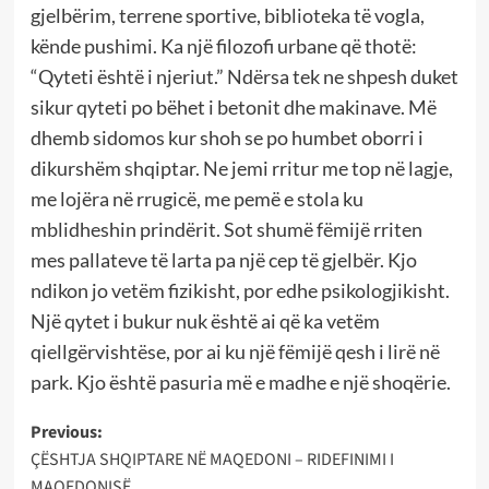
gjelbërim, terrene sportive, biblioteka të vogla,
kënde pushimi. Ka një filozofi urbane që thotë:
“Qyteti është i njeriut.” Ndërsa tek ne shpesh duket
sikur qyteti po bëhet i betonit dhe makinave. Më
dhemb sidomos kur shoh se po humbet oborri i
dikurshëm shqiptar. Ne jemi rritur me top në lagje,
me lojëra në rrugicë, me pemë e stola ku
mblidheshin prindërit. Sot shumë fëmijë rriten
mes pallateve të larta pa një cep të gjelbër. Kjo
ndikon jo vetëm fizikisht, por edhe psikologjikisht.
Një qytet i bukur nuk është ai që ka vetëm
qiellgërvishtëse, por ai ku një fëmijë qesh i lirë në
park. Kjo është pasuria më e madhe e një shoqërie.
Post
Previous:
ÇËSHTJA SHQIPTARE NË MAQEDONI – RIDEFINIMI I
navigation
MAQEDONISË