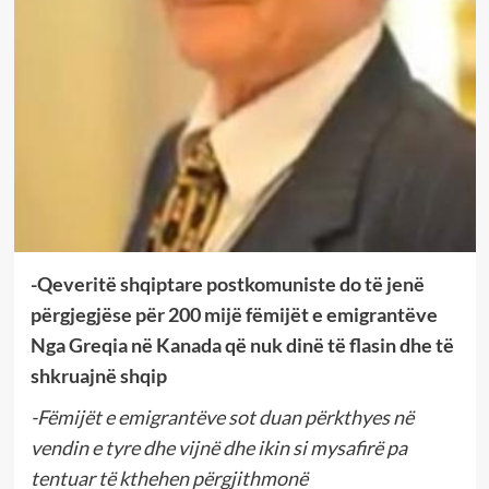
-Qeveritë shqiptare postkomuniste do të jenë
përgjegjëse për 200 mijë fëmijët e emigrantëve
Nga Greqia në Kanada që nuk dinë të flasin dhe të
shkruajnë shqip
-Fëmijët e emigrantëve sot duan përkthyes në
vendin e tyre dhe vijnë dhe ikin si mysafirë pa
tentuar të kthehen përgjithmonë