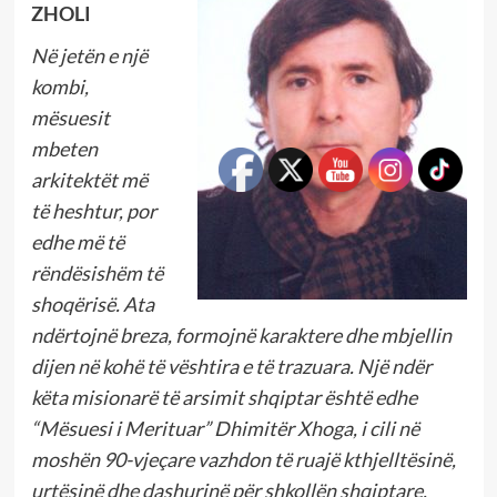
ZHOLI
Në jetën e një
kombi,
mësuesit
mbeten
arkitektët më
të heshtur, por
edhe më të
rëndësishëm të
shoqërisë. Ata
ndërtojnë breza, formojnë karaktere dhe mbjellin
dijen në kohë të vështira e të trazuara. Një ndër
këta misionarë të arsimit shqiptar është edhe
“Mësuesi i Merituar” Dhimitër Xhoga, i cili në
moshën 90-vjeçare vazhdon të ruajë kthjelltësinë,
urtësinë dhe dashurinë për shkollën shqiptare.