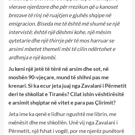
vlerave njerëzore dhe për rrezikun që u kanoset
brezave të rinj në ruajtjen e gjuhës shqipe në
emigracion. Biseda me të është më shumë se një
intervistë; është një dëshmi kohe, një mësim
qytetarie dhe një thirrje për të mos harruar se
arsimi mbetet themeli mbi të cilin ndërtohet e
ardhmja e një kombi.
Ju keni një jetë të tërë në arsim dhe sot, në
moshën 90-vjeçare, mund të shihni pas me
krenari. Si ka ecur jeta juaj nga Zavalani i Përmetit
deri te shkollat e Tiranës? Cilat ishin vështirësitë
e arsimit shqiptar në vitet e para pas Çlirimit?
Jeta ime ka qenë e lidhur ngushtë me librin, me
nxënësit dhe me shkollën. Unë vij nga Zavalani i
Përmetit, një fshat i vogël, por me njerëz punëtorë