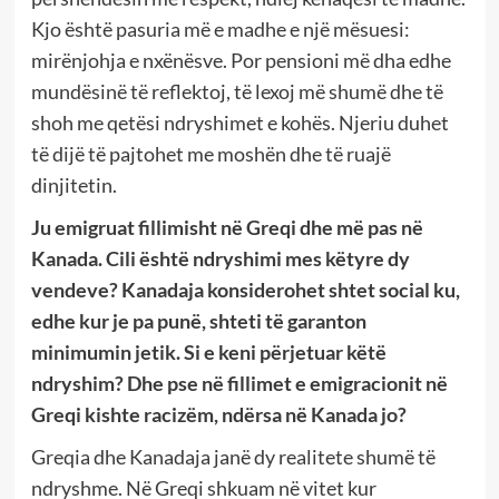
Kjo është pasuria më e madhe e një mësuesi:
mirënjohja e nxënësve. Por pensioni më dha edhe
mundësinë të reflektoj, të lexoj më shumë dhe të
shoh me qetësi ndryshimet e kohës. Njeriu duhet
të dijë të pajtohet me moshën dhe të ruajë
dinjitetin.
Ju emigruat fillimisht në Greqi dhe më pas në
Kanada. Cili është ndryshimi mes këtyre dy
vendeve? Kanadaja konsiderohet shtet social ku,
edhe kur je pa punë, shteti të garanton
minimumin jetik. Si e keni përjetuar këtë
ndryshim? Dhe pse në fillimet e emigracionit në
Greqi kishte racizëm, ndërsa në Kanada jo?
Greqia dhe Kanadaja janë dy realitete shumë të
ndryshme. Në Greqi shkuam në vitet kur