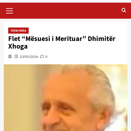
Primary
Menu
Intervista
Flet “Mësuesi i Merituar” Dhimitër
Xhoga
23/05/2026
0