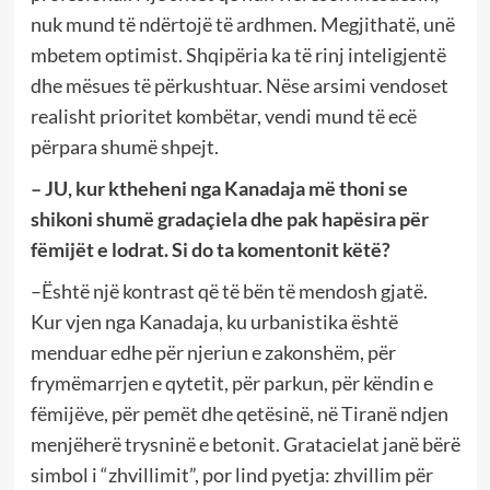
nuk mund të ndërtojë të ardhmen. Megjithatë, unë
mbetem optimist. Shqipëria ka të rinj inteligjentë
dhe mësues të përkushtuar. Nëse arsimi vendoset
realisht prioritet kombëtar, vendi mund të ecë
përpara shumë shpejt.
– JU, kur ktheheni nga Kanadaja më thoni se
shikoni shumë gradaçiela dhe pak hapësira për
fëmijët e lodrat. Si do ta komentonit këtë?
–Është një kontrast që të bën të mendosh gjatë.
Kur vjen nga Kanadaja, ku urbanistika është
menduar edhe për njeriun e zakonshëm, për
frymëmarrjen e qytetit, për parkun, për këndin e
fëmijëve, për pemët dhe qetësinë, në Tiranë ndjen
menjëherë trysninë e betonit. Gratacielat janë bërë
simbol i “zhvillimit”, por lind pyetja: zhvillim për