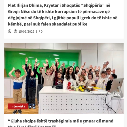
Flet Ilirjan Dhima, Kryetar i Shoqatës “Shqipëria” në
Greqi: Nëse do të kishte korrupsion të përmasave që
dëgjojmë në Shqipëri, i gjithë populli grek do të ishte në
këmbë, pasi nuk falen skandalet publike
15/06/2026
0
Intervista
“Gjuha shqipe është trashëgimia më e çmuar që mund