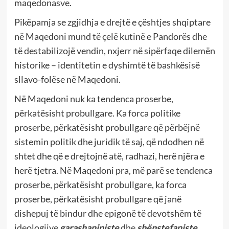
maqedonasve.
Pikëpamja se zgjidhja e drejtë e çështjes shqiptare
në Maqedoni mund të çelë kutinë e Pandorës dhe
të destabilizojë vendin, nxjerr në sipërfaqe dilemën
historike – identitetin e dyshimtë të bashkësisë
sllavo-folëse në Maqedoni.
Në Maqedoni nuk ka tendenca proserbe,
përkatësisht probullgare. Ka forca politike
proserbe, përkatësisht probullgare që përbëjnë
sistemin politik dhe juridik të saj, që ndodhen në
shtet dhe që e drejtojnë atë, radhazi, herë njëra e
herë tjetra. Në Maqedoni pra, më parë se tendenca
proserbe, përkatësisht probullgare, ka forca
proserbe, përkatësisht probullgare që janë
dishepuj të bindur dhe epigonë të devotshëm të
ideologjive
garashaniniste
dhe
shënstefaniste
.