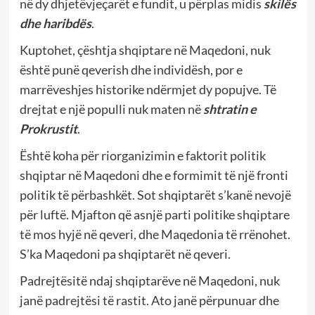
në dy dhjetëvjeçarët e fundit, u përplas midis
skilës
dhe haribdës
.
Kuptohet, çështja shqiptare në Maqedoni, nuk
është punë qeverish dhe individësh, por e
marrëveshjes historike ndërmjet dy popujve. Të
drejtat e një populli nuk maten në
shtratin e
Prokrustit
.
Është koha për riorganizimin e faktorit politik
shqiptar në Maqedoni dhe e formimit të një fronti
politik të përbashkët. Sot shqiptarët s’kanë nevojë
për luftë. Mjafton që asnjë parti politike shqiptare
të mos hyjë në qeveri, dhe Maqedonia të rrënohet.
S’ka Maqedoni pa shqiptarët në qeveri.
Padrejtësitë ndaj shqiptarëve në Maqedoni, nuk
janë padrejtësi të rastit. Ato janë përpunuar dhe