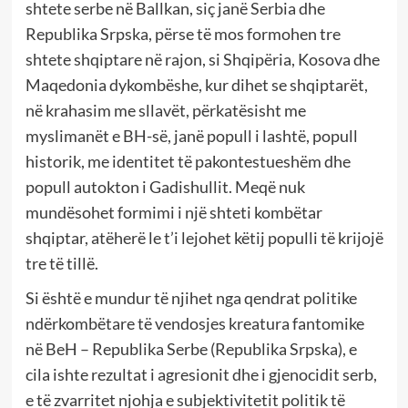
shtete serbe në Ballkan, siç janë Serbia dhe
Republika Srpska, përse të mos formohen tre
shtete shqiptare në rajon, si Shqipëria, Kosova dhe
Maqedonia dykombëshe, kur dihet se shqiptarët,
në krahasim me sllavët, përkatësisht me
myslimanët e BH-së, janë popull i lashtë, popull
historik, me identitet të pakontestueshëm dhe
popull autokton i Gadishullit. Meqë nuk
mundësohet formimi i një shteti kombëtar
shqiptar, atëherë le t’i lejohet këtij populli të krijojë
tre të tillë.
Si është e mundur të njihet nga qendrat politike
ndërkombëtare të vendosjes kreatura fantomike
në BeH – Republika Serbe (Republika Srpska), e
cila ishte rezultat i agresionit dhe i gjenocidit serb,
e të zvarritet njohja e subjektivitetit politik të