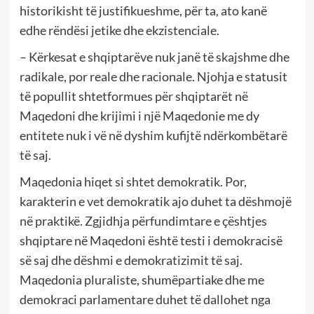
historikisht të justifikueshme, për ta, ato kanë
edhe rëndësi jetike dhe ekzistenciale.
– Kërkesat e shqiptarëve nuk janë të skajshme dhe
radikale, por reale dhe racionale. Njohja e statusit
të popullit shtetformues për shqiptarët në
Maqedoni dhe krijimi i një Maqedonie me dy
entitete nuk i vë në dyshim kufijtë ndërkombëtarë
të saj.
Maqedonia hiqet si shtet demokratik. Por,
karakterin e vet demokratik ajo duhet ta dëshmojë
në praktikë. Zgjidhja përfundimtare e çështjes
shqiptare në Maqedoni është testi i demokracisë
së saj dhe dëshmi e demokratizimit të saj.
Maqedonia pluraliste, shumëpartiake dhe me
demokraci parlamentare duhet të dallohet nga