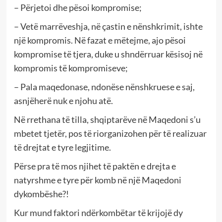
– Përjetoi dhe pësoi kompromise;
– Vetë marrëveshja, në çastin e nënshkrimit, ishte
një kompromis. Në fazat e mëtejme, ajo pësoi
kompromise të tjera, duke u shndërruar kësisoj në
kompromis të kompromiseve;
– Pala maqedonase, ndonëse nënshkruese e saj,
asnjëherë nuk e njohu atë.
Në rrethana të tilla, shqiptarëve në Maqedoni s’u
mbetet tjetër, pos të riorganizohen për të realizuar
të drejtat e tyre legjitime.
Përse pra të mos njihet të paktën e drejta e
natyrshme e tyre për komb në një Maqedoni
dykombëshe?!
Kur mund faktori ndërkombëtar të krijojë dy