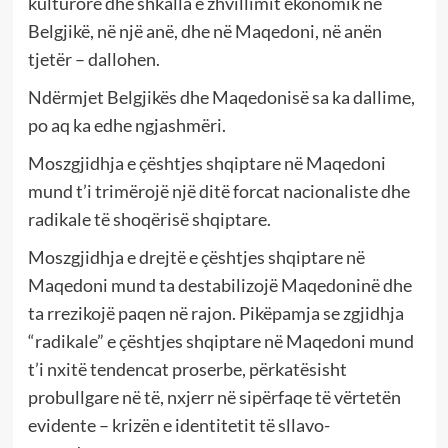
kulturore dhe shkalla e zhvillimit ekonomik në
Belgjikë, në një anë, dhe në Maqedoni, në anën
tjetër – dallohen.
Ndërmjet Belgjikës dhe Maqedonisë sa ka dallime,
po aq ka edhe ngjashmëri.
Moszgjidhja e çështjes shqiptare në Maqedoni
mund t’i trimërojë një ditë forcat nacionaliste dhe
radikale të shoqërisë shqiptare.
Moszgjidhja e drejtë e çështjes shqiptare në
Maqedoni mund ta destabilizojë Maqedoninë dhe
ta rrezikojë paqen në rajon. Pikëpamja se zgjidhja
“radikale” e çështjes shqiptare në Maqedoni mund
t’i nxitë tendencat proserbe, përkatësisht
probullgare në të, nxjerr në sipërfaqe të vërtetën
evidente – krizën e identitetit të sllavo-