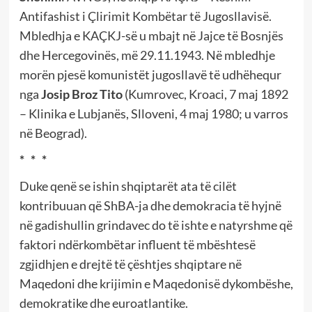
Antifashist i Çlirimit Kombëtar të Jugosllavisë.
Mbledhja e KAÇKJ-së u mbajt në Jajce të Bosnjës
dhe Hercegovinës, më 29.11.1943. Në mbledhje
morën pjesë komunistët jugosllavë të udhëhequr
nga
Josip Broz Tito
(Kumrovec, Kroaci, 7 maj 1892
– Klinika e Lubjanës, Slloveni, 4 maj 1980; u varros
në Beograd).
* * *
Duke qenë se ishin shqiptarët ata të cilët
kontribuuan që ShBA-ja dhe demokracia të hyjnë
në gadishullin grindavec do të ishte e natyrshme që
faktori ndërkombëtar influent të mbështesë
zgjidhjen e drejtë të çështjes shqiptare në
Maqedoni dhe krijimin e Maqedonisë dykombëshe,
demokratike dhe euroatlantike.