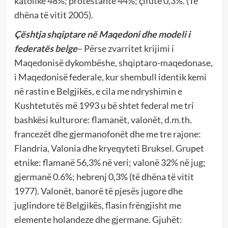
katolikë 48%; protestantë 44%; çifutë 0,3%. (Të
dhëna të vitit 2005).
Çështja shqiptare në Maqedoni dhe
modeli i
federatës belge
– Përse zvarritet krijimi i
Maqedonisë dykombëshe, shqiptaro-maqedonase,
i Maqedonisë federale, kur shembull identik kemi
në rastin e Belgjikës, e cila me ndryshimin e
Kushtetutës më 1993 u bë shtet federal me tri
bashkësi kulturore: flamanët, valonët, d.m.th.
francezët dhe gjermanofonët dhe me tre rajone:
Flandria, Valonia dhe kryeqyteti Bruksel. Grupet
etnike: flamanë 56,3% në veri; valonë 32% në jug;
gjermanë 0.6%; hebrenj 0,3% (të dhëna të vitit
1977). Valonët, banorë të pjesës jugore dhe
juglindore të Belgjikës, flasin frëngjisht me
elemente holandeze dhe gjermane. Gjuhët: