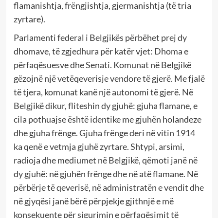
flamanishtja, frëngjishtja, gjermanishtja (të tria
zyrtare).
Parlamenti federal i Belgjikës përbëhet prej dy
dhomave, të zgjedhura për katër vjet: Dhoma e
përfaqësuesve dhe Senati. Komunat në Belgjikë
gëzojnë një vetëqeverisje vendore të gjerë. Me fjalë
të tjera, komunat kanë një autonomi të gjerë. Në
Belgjikë dikur, fliteshin dy gjuhë: gjuha flamane, e
cila pothuajse është identike me gjuhën holandeze
dhe gjuha frënge. Gjuha frënge deri në vitin 1914
ka qenë e vetmja gjuhë zyrtare. Shtypi, arsimi,
radioja dhe mediumet në Belgjikë, qëmoti janë në
dy gjuhë: në gjuhën frënge dhe në atë flamane. Në
përbërje të qeverisë, në administratën e vendit dhe
në gjyqësi janë bërë përpjekje gjithnjë e më
konsekuente për sigurimin e përfaqësimit të