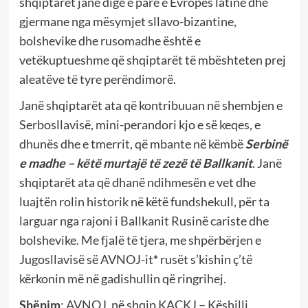
shqiptarët janë digë e parë e Evropës latine dhe
gjermane nga mësymjet sllavo-bizantine,
bolshevike dhe rusomadhe është e
vetëkuptueshme që shqiptarët të mbështeten prej
aleatëve të tyre perëndimorë.
Janë shqiptarët ata që kontribuuan në shembjen e
Serbosllavisë, mini-perandori kjo e së keqes, e
dhunës dhe e tmerrit, që mbante në këmbë
Serbinë
e madhe – këtë
murtajë të zezë të Ballkanit
. Janë
shqiptarët ata që dhanë ndihmesën e vet dhe
luajtën rolin historik në këtë fundshekull, për ta
larguar nga rajoni i Ballkanit Rusinë cariste dhe
bolshevike. Me fjalë të tjera, me shpërbërjen e
Jugosllavisë së AVNOJ-it
*
rusët s’kishin ç’të
kërkonin më në gadishullin që ringrihej.
Shënim
: AVNOJ, në shqip KAÇKJ – Këshilli