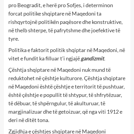
pro Beogradit, e herë pro Sofjes, i determinon
forcat politike shqiptare në Maqedoni ta
rishqyrtojnë politikën paqësore dhe konstruktive,
në thelb shterpe, të pafrytshme dhe joefektive të
tyre.
Politika e faktorit politik shqiptar në Maqedoni, në
vitet e fundit ka filluar t’i ngjajë
gandizmit
.
Çështja shqiptare në Maqedoni nuk mund të
reduktohet në çështje kulturore. Çështja shqiptare
në Maqedoni është çështje e territorit të pushtuar,
është çështje e popullit të shtypur, të shfrytëzuar,
të dëbuar, të shpërngulur, të akulturuar, të
margjinalizuar dhe të getoizuar, që nga viti 1912 e
deri në ditët tona.
Zgjidhja e çështjes shqiptare në Maqedoni