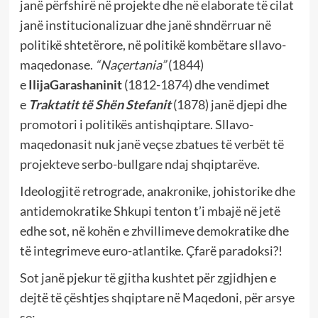
janë përfshirë në projekte dhe në elaborate të cilat
janë institucionalizuar dhe janë shndërruar në
politikë shtetërore, në politikë kombëtare sllavo-
maqedonase.
“Naçertania”
(1844)
e
IlijaGarashaninit
(1812-1874) dhe vendimet
e
Traktatit të Shën Stefanit
(1878) janë djepi dhe
promotori i politikës antishqiptare. Sllavo-
maqedonasit nuk janë veçse zbatues të verbët të
projekteve serbo-bullgare ndaj shqiptarëve.
Ideologjitë retrograde, anakronike, johistorike dhe
antidemokratike Shkupi tenton t’i mbajë në jetë
edhe sot, në kohën e zhvillimeve demokratike dhe
të integrimeve euro-atlantike. Çfarë paradoksi?!
Sot janë pjekur të gjitha kushtet për zgjidhjen e
dejtë të çështjes shqiptare në Maqedoni, për arsye
se: