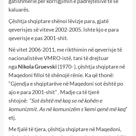
gatishmërie për korrigjimin e padrejtësive të së
kaluarës.
Çështja shqiptare shënoi lëvizje para, gjatë
qeverisjes së viteve 2002-2005. Ishte kjo e para
qeverisje e pas 2001-shit.
Në vitet 2006-2011, me rikthimin në qeverisje të
nacionalistëve VMRO-istë, tani të drejtuar
nga
Nikola Gruevski
(1970- ), çështja shqiptare në
Maqedoni filloi të shënojë rënie. Ka që thonë:
“Gjendja e shqiptarëve në Maqedoni sot është po
ajo e para 2001-shit” . Madje ca të tjerë
shtojnë:
“Sot është më keq se në kohën e
komunizmit.
As në komunizëm s’kemi qenë më keq
”
etj.
Me fjalë të tjera, çështja shqiptare në Maqedoni,