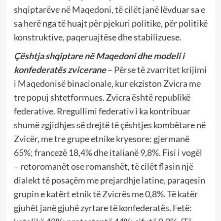
shqiptarëve në Maqedoni, të cilët janë lëvduar sa e
sa herë nga të huajt për pjekuri politike, për politikë
konstruktive, paqeruajtëse dhe stabilizuese.
Çështja shqiptare në Maqedoni dhe modeli i
konfederatës zvicerane
– Përse të zvarritet krijimi
i Maqedonisë binacionale, kur ekziston Zvicra me
tre popuj shtetformues. Zvicra është republikë
federative. Rregullimi federativ i ka kontribuar
shumë zgjidhjes së drejtë të çështjes kombëtare në
Zvicër, me tre grupe etnike kryesore: gjermanë
65%; francezë 18,4% dhe italianë 9,8%. Fisi i vogël
– retoromanët ose romanshët, të cilët flasin një
dialekt të posaçëm me prejardhje latine, paraqesin
grupin e katërt etnik të Zvicrës me 0,8%. Të katër
gjuhët janë gjuhë zyrtare të konfederatës. Fetë: