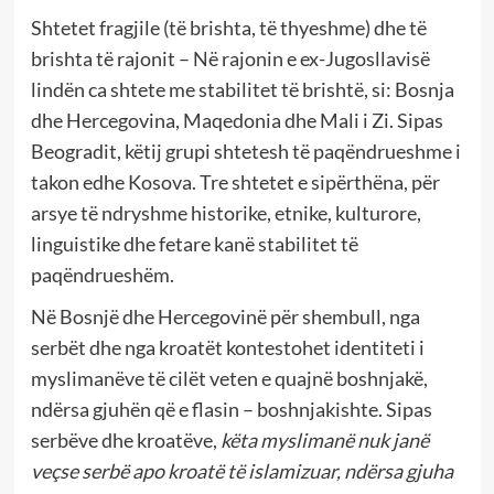
Shtetet fragjile (të brishta, të thyeshme) dhe të
brishta të rajonit – Në rajonin e ex-Jugosllavisë
lindën ca shtete me stabilitet të brishtë, si: Bosnja
dhe Hercegovina, Maqedonia dhe Mali i Zi. Sipas
Beogradit, këtij grupi shtetesh të paqëndrueshme i
takon edhe Kosova. Tre shtetet e sipërthëna, për
arsye të ndryshme historike, etnike, kulturore,
linguistike dhe fetare kanë stabilitet të
paqëndrueshëm.
Në Bosnjë dhe Hercegovinë për shembull, nga
serbët dhe nga kroatët kontestohet identiteti i
myslimanëve të cilët veten e quajnë boshnjakë,
ndërsa gjuhën që e flasin – boshnjakishte. Sipas
serbëve dhe kroatëve,
këta myslimanë nuk janë
veçse serbë apo kroatë të islamizuar, ndërsa gjuha