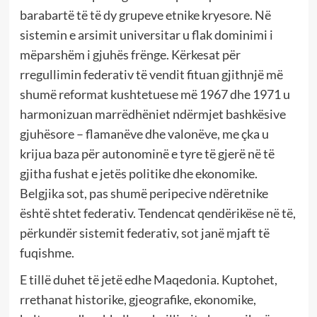
barabartë të të dy grupeve etnike kryesore. Në
sistemin e arsimit universitar u flak dominimi i
mëparshëm i gjuhës frënge. Kërkesat për
rregullimin federativ të vendit fituan gjithnjë më
shumë reformat kushtetuese më 1967 dhe 1971 u
harmonizuan marrëdhëniet ndërmjet bashkësive
gjuhësore – flamanëve dhe valonëve, me çka u
krijua baza për autonominë e tyre të gjerë në të
gjitha fushat e jetës politike dhe ekonomike.
Belgjika sot, pas shumë peripecive ndëretnike
është shtet federativ. Tendencat qendërikëse në të,
përkundër sistemit federativ, sot janë mjaft të
fuqishme.
E tillë duhet të jetë edhe Maqedonia. Kuptohet,
rrethanat historike, gjeografike, ekonomike,