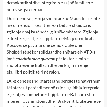
demokratik si dhe integrimin e saj në familjen e
botës së qytetëruar.
Duke qenë se çështja shqiptare në Maqedoni është
një dimension i çështjes kombëtare shqiptare,
zgjidhja e saj ka rëndësi gjithëkombëtare. Zgjidhja
e drejtë e çështjes shqiptare në Maqedoni, krahas
Kosovës së pavarur dhe demokratike dhe
Shqipërisë së konsoliduar dhe anëtare e NATO-s
janë
conditio sine qua
non
për faktorizimin e
shqiptarëve në Ballkan dhe për krijimin e një
ekuilibri politik të ri në rajon.
Duke qenë se shqiptarët janë përçues të natyrshëm
të interesit perëndimor në rajon, zgjidhja integrale
e çështjes kombëtare shqiptare në Ballkan është
interes i Uashingtonit dhe i Brukselit. Duke qenë se