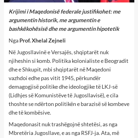
Krijimi i Maqedonisë federale justifikohet: me
argumentin historik, me argumentin e
bashkëkohësisë dhe me argumentin hipotetik
Nga
Prof. Xhelal Zejneli
Në Jugosllavinë e Versajës, shqiptarët nuk
njiheshin si komb. Politika kolonialiste e Beogradit
dhe e Shkupit, mbi shqiptarët në Maqedoni
vazhdoi edhe pas vitit 1945, përkundër
demagogjisë politike dhe ideologjike të LKJ-së
(Lidhjes së Komunistëve të Jugosllavisë), e cila
thoshte se ndërton politikën e barazisë së kombeve
dhe të kombësive.
Maqedonasit nuk trashëgojnë shtetësi, as nga
Mbretëria Jugosllave, e as nga RSFJ-ja. Ata, më