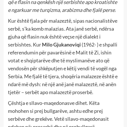
që e flasin na qenkësh një serbishte apo kroatishte
e ngarkuar me turqizma, arabizma dhe fjalë perse
.
Kur është fjala për malazeztë, sipas nacionalistëve
serbë, s’ka komb malazias. Ata janë serbë, ndërsa
gjuha që flasin nuk është veçse një dialekt i
serbishtes. Kur
Milo Gjukanoviqi
(1962- ) e shpalli
referendumin për pavarësinë e Malit të Zi, ishin
votat e shqiptarëve dhe të myslimanëve ato që
vendosën për shkëputjen e këtij vendi të vogël nga
Serbia. Me fjalë të tjera, shoqëria malazeze është e
ndarë më dysh: në një anë janë malazeztë, në anën
tjetër – serbët apo malazeztë proserbë.
Çështja e sllavo-maqedonasve dihet. Këta
mohohen si prej bullgarëve, ashtu edhe prej
serbëve dhe grekëve. Vetë sllavo-maqedonasit
ndahen në: proserbë dhe në probullgarë.