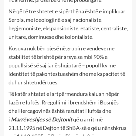
Në që të tre shtetet e sipërthëna është e implikuar
Serbia, me ideologjinë e saj nacionaliste,
hegjemoniste, ekspansioniste, etatiste, centraliste,
unitare, dominuese dhe kolonialiste.
Kosova nuk bën pjesë në grupin e vendeve me
stabilitet të brishtë për arsye se mbi 90% e
popullsisë së saj janë shqiptarë – popull ky me
identitet të pakontestueshëm dhe me kapacitet të
duhur shtetndërtues.
Të katër shtetet e lartpërmendura kaluan nëpër
fazën e luftës. Rregullimi i brendshëm i Bosnjës
dhe Hercegovinës është rezultat i luftës dhe
i
Marrëveshjes së Dejtonit
që u arrit më
21.11.1995 në Dejton të ShBA-së e që u nënshkrua