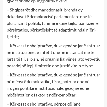
gjyqësor dhe epilog politik fiktiv?!
– Shqiptarët dhe maqedonasit, brenda dy
dekadave të demokracisë parlamentare dhe të
pluralizmit politik, tanimë e kanë tejkaluar fazën e
përshtatjes, përkatësisht të adaptimit ndaj njëri-
tjetrit;
– Kërkesat e shqiptarëve, duke qenë se janë shtruar
në institucionet e shtetit dhe në instancat më të
larta të tij, si p.sh. në organin ligjvënës, ato vetvetiu
posedojnë legjitimitetin dhe justifikimin e tyre;
– Kërkesat e shqiptarëve, duke qenë se janë shtruar
në mënyrë demokratike, të organizuar dhe në
rrugën politike e institucionale, gëzojnë edhe
mbështetjen e faktorit ndërkombëtar;
– Kërkesat e shqiptarëve, përpos që janë