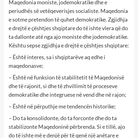
Maqedonia moniste, jodemokratike dhe e
periudhës së vetëqeverisjes socialiste. Maqedonia
e sotme pretendon të quhet demokratike. Zgjidhja
e drejtë e çështjes shqiptare do të ishte vlera që do
ta dallonte atë nga ajo moniste dhe jodemokratike.
Kështu sepse zgjidhja e drejtë e çështjes shqiptare:
– Është interes, sa i shqiptarëve aq edhe i
maqedonasve;
– Është në funksion të stabilitetit të Maqedonisë
dhe të rajonit, si dhe të zhvillimit të proceseve
demokratike dhe integruese në vend dhe në rajon;
– Është në përputhje me tendencën historike;
– Do ta konsolidonte, do ta forconte dhe do ta
stabilizonte Maqedoninë përbrenda. Si e tillë, ajo
do të ishte më e denjë për të qenë një anëtare e