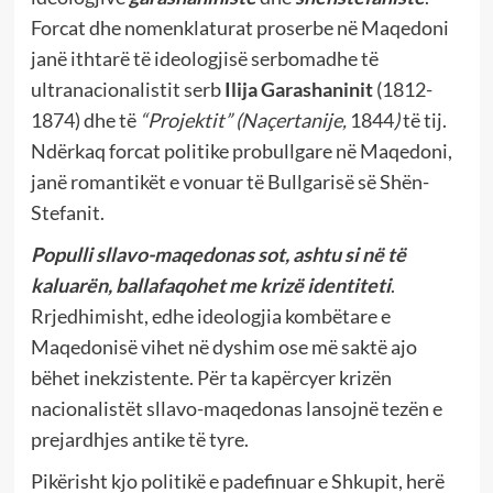
Forcat dhe nomenklaturat proserbe në Maqedoni
janë ithtarë të ideologjisë serbomadhe të
ultranacionalistit serb
Ilija Garashaninit
(1812-
1874) dhe të
“Projektit”
(Naçertanije,
1844
)
të tij.
Ndërkaq forcat politike probullgare në Maqedoni,
janë romantikët e vonuar të Bullgarisë së Shën-
Stefanit.
Populli sllavo-maqedonas sot, ashtu si në të
kaluarën, ballafaqohet me krizë identiteti
.
Rrjedhimisht, edhe ideologjia kombëtare e
Maqedonisë vihet në dyshim ose më saktë ajo
bëhet inekzistente. Për ta kapërcyer krizën
nacionalistët sllavo-maqedonas lansojnë tezën e
prejardhjes antike të tyre.
Pikërisht kjo politikë e padefinuar e Shkupit, herë