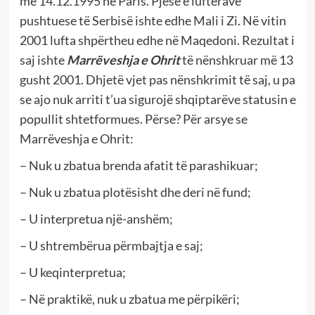
më 14.12.1995 në Paris. Pjesë e luftërave
pushtuese të Serbisë ishte edhe Mali i Zi. Në vitin
2001 lufta shpërtheu edhe në Maqedoni. Rezultat i
saj ishte
Marrëveshja e Ohrit
të nënshkruar më 13
gusht 2001. Dhjetë vjet pas nënshkrimit të saj, u pa
se ajo nuk arriti t’ua sigurojë shqiptarëve statusin e
popullit shtetformues. Përse? Për arsye se
Marrëveshja e Ohrit:
– Nuk u zbatua brenda afatit të parashikuar;
– Nuk u zbatua plotësisht dhe deri në fund;
– U interpretua një-anshëm;
– U shtrembërua përmbajtja e saj;
– U keqinterpretua;
– Në praktikë, nuk u zbatua me përpikëri;