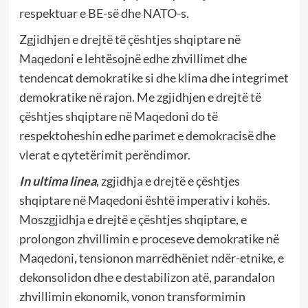
respektuar e BE-së dhe NATO-s.
Zgjidhjen e drejtë të çështjes shqiptare në
Maqedoni e lehtësojnë edhe zhvillimet dhe
tendencat demokratike si dhe klima dhe integrimet
demokratike në rajon. Me zgjidhjen e drejtë të
çështjes shqiptare në Maqedoni do të
respektoheshin edhe parimet e demokracisë dhe
vlerat e qytetërimit perëndimor.
In ultima linea
, zgjidhja e drejtë e çështjes
shqiptare në Maqedoni është imperativ i kohës.
Moszgjidhja e drejtë e çështjes shqiptare, e
prolongon zhvillimin e proceseve demokratike në
Maqedoni, tensionon marrëdhëniet ndër-etnike, e
dekonsolidon dhe e destabilizon atë, parandalon
zhvillimin ekonomik, vonon transformimin