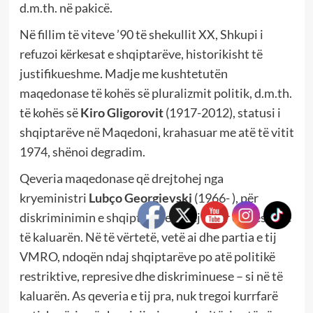
d.m.th. në pakicë.
Në fillim të viteve ’90 të shekullit XX, Shkupi i
refuzoi kërkesat e shqiptarëve, historikisht të
justifikueshme. Madje me kushtetutën
maqedonase të kohës së pluralizmit politik, d.m.th.
të kohës së
Kiro Gligorovit
(1917-2012), statusi i
shqiptarëve në Maqedoni, krahasuar me atë të vitit
1974, shënoi degradim.
Qeveria maqedonase që drejtohej nga
kryeministri
Lubço Georgievski
(1966- ), për
diskriminimin e shqiptarëve hiqej sikur e fajësonte
të kaluarën. Në të vërtetë, vetë ai dhe partia e tij
VMRO, ndoqën ndaj shqiptarëve po atë politikë
restriktive, represive dhe diskriminuese – si në të
kaluarën. As qeveria e tij pra, nuk tregoi kurrfarë