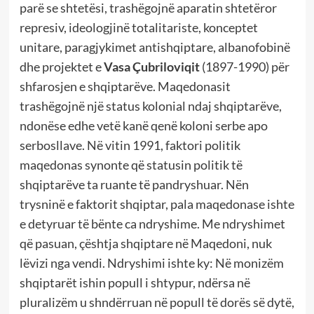
parë se shtetësi, trashëgojnë aparatin shtetëror
represiv, ideologjinë totalitariste, konceptet
unitare, paragjykimet antishqiptare, albanofobinë
dhe projektet e
Vasa Çubriloviqit
(1897-1990) për
shfarosjen e shqiptarëve. Maqedonasit
trashëgojnë një status kolonial ndaj shqiptarëve,
ndonëse edhe vetë kanë qenë koloni serbe apo
serbosllave. Në vitin 1991, faktori politik
maqedonas synonte që statusin politik të
shqiptarëve ta ruante të pandryshuar. Nën
trysninë e faktorit shqiptar, pala maqedonase ishte
e detyruar të bënte ca ndryshime. Me ndryshimet
që pasuan, çështja shqiptare në Maqedoni, nuk
lëvizi nga vendi. Ndryshimi ishte ky: Në monizëm
shqiptarët ishin popull i shtypur, ndërsa në
pluralizëm u shndërruan në popull të dorës së dytë,