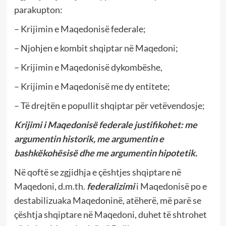
parakupton:
– Krijimin e Maqedonisë federale;
– Njohjen e kombit shqiptar në Maqedoni;
– Krijimin e Maqedonisë dykombëshe,
– Krijimin e Maqedonisë me dy entitete;
– Të drejtën e popullit shqiptar për vetëvendosje;
Krijimi i Maqedonisë federale justifikohet: me
argumentin historik, me argumentin e
bashkëkohësisë dhe me argumentin hipotetik.
Në qoftë se zgjidhja e çështjes shqiptare në
Maqedoni, d.m.th.
federalizimi
i Maqedonisë po e
destabilizuaka Maqedoninë, atëherë, më parë se
çështja shqiptare në Maqedoni, duhet të shtrohet