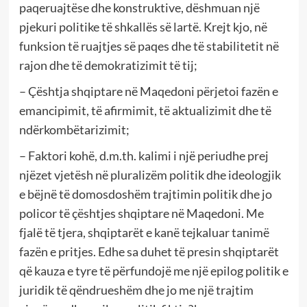
paqeruajtëse dhe konstruktive, dëshmuan një
pjekuri politike të shkallës së lartë. Krejt kjo, në
funksion të ruajtjes së paqes dhe të stabilitetit në
rajon dhe të demokratizimit të tij;
– Çështja shqiptare në Maqedoni përjetoi fazën e
emancipimit, të afirmimit, të aktualizimit dhe të
ndërkombëtarizimit;
– Faktori kohë, d.m.th. kalimi i një periudhe prej
njëzet vjetësh në pluralizëm politik dhe ideologjik
e bëjnë të domosdoshëm trajtimin politik dhe jo
policor të çështjes shqiptare në Maqedoni. Me
fjalë të tjera, shqiptarët e kanë tejkaluar tanimë
fazën e pritjes. Edhe sa duhet të presin shqiptarët
që kauza e tyre të përfundojë me një epilog politik e
juridik të qëndrueshëm dhe jo me një trajtim