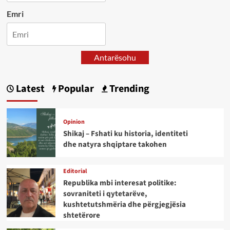
Emri
Antarësohu
Latest
Popular
Trending
Opinion
Shikaj – Fshati ku historia, identiteti
dhe natyra shqiptare takohen
Editorial
Republika mbi interesat politike:
sovraniteti i qytetarëve,
kushtetutshmëria dhe përgjegjësia
shtetërore