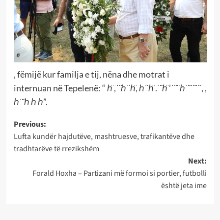
, fëmijë kur familja e tij, nëna dhe motrat i
internuan në Tepelenë: “ ℎ̈ , ̈̈ ̈ℎ ̈ ℎ̈, ℎ ̈ ℎ̈ . ̈ ̈ℎ̈ ’ ̈ ̈ ̈ ℎ ̈ ̈ ̈ ̈ ̈ ̈ , ,
ℎ ̈ ̈ℎ ℎ ℎ”.
Post
Previous:
Lufta kundër hajdutëve, mashtruesve, trafikantëve dhe
navigation
tradhtarëve të rrezikshëm
Next:
Forald Hoxha – Partizani më formoi si portier, futbolli
është jeta ime