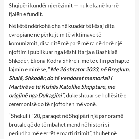
Shqipëri kundër njerëzimit — nuk e kanë kurrë
fjalën e fundit.
Në këtë ndërkohë dhe në kuadër të kësaj dite
evropiane në përkujtim të viktimave të
komunizmit, disa ditë më parë më ra në dorë një
njoftim i publikuar nga këshilltarja e Bashkisë
Shkodër, Eliona Kodra Shkreli, me të cilin përhapte
lajmin e mirë se, “
Me 26 shtator 2023, në Breglum,
Shalë, Shkodër, do të vendoset memoriali i
Martirëve të Kishës Katolike Shqiptare, me
origjinë nga Dukagjini”
, duke shtuar se hollësitë e
ceremonisë do të njoftohen më vonë.
“Shekulli i 20, paraqet në Shqipëri një panoramë
brutale që do të mbahet mend në histori si
periudha më e errët e martirizimit”, thuhet në