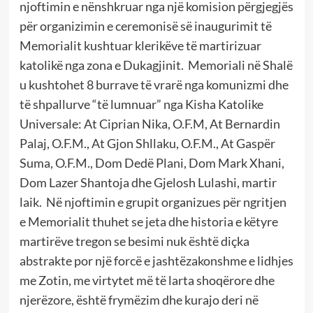
njoftimin e nënshkruar nga një komision përgjegjës
për organizimin e ceremonisë së inaugurimit të
Memorialit kushtuar klerikëve të martirizuar
katolikë nga zona e Dukagjinit. Memoriali në Shalë
u kushtohet 8 burrave të vrarë nga komunizmi dhe
të shpallurve “të lumnuar” nga Kisha Katolike
Universale: At Ciprian Nika, O.F.M, At Bernardin
Palaj, O.F.M., At Gjon Shllaku, O.F.M., At Gaspër
Suma, O.F.M., Dom Dedë Plani, Dom Mark Xhani,
Dom Lazer Shantoja dhe Gjelosh Lulashi, martir
laik. Në njoftimin e grupit organizues për ngritjen
e Memorialit thuhet se jeta dhe historia e këtyre
martirëve tregon se besimi nuk është diçka
abstrakte por një forcë e jashtëzakonshme e lidhjes
me Zotin, me virtytet më të larta shoqërore dhe
njerëzore, është frymëzim dhe kurajo deri në