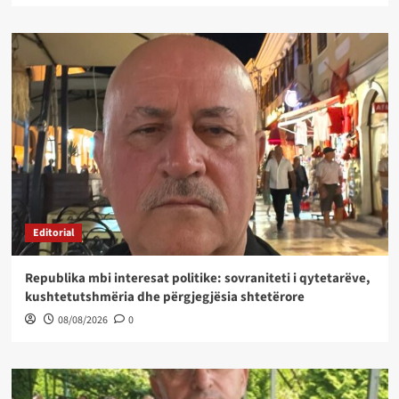
Editorial
Republika mbi interesat politike: sovraniteti i qytetarëve,
kushtetutshmëria dhe përgjegjësia shtetërore
08/08/2026
0