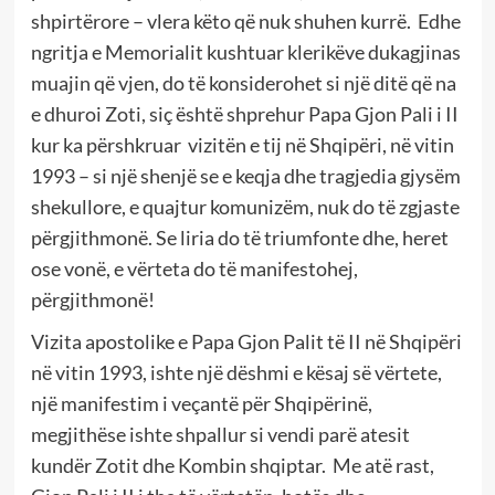
shpirtërore – vlera këto që nuk shuhen kurrë. Edhe
ngritja e Memorialit kushtuar klerikëve dukagjinas
muajin që vjen, do të konsiderohet si një ditë që na
e dhuroi Zoti, siç është shprehur Papa Gjon Pali i II
kur ka përshkruar vizitën e tij në Shqipëri, në vitin
1993 – si një shenjë se e keqja dhe tragjedia gjysëm
shekullore, e quajtur komunizëm, nuk do të zgjaste
përgjithmonë. Se liria do të triumfonte dhe, heret
ose vonë, e vërteta do të manifestohej,
përgjithmonë!
Vizita apostolike e Papa Gjon Palit të II në Shqipëri
në vitin 1993, ishte një dëshmi e kësaj së vërtete,
një manifestim i veçantë për Shqipërinë,
megjithëse ishte shpallur si vendi parë atesit
kundër Zotit dhe Kombin shqiptar. Me atë rast,