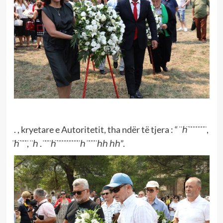
. , kryetare e Autoritetit, tha ndër të tjera : “ ̈ ℎ̈ ̈ ̈ ̈ ̈ ̈ ̈ ̈ ,
̈ℎ̈ ̈ ̈ ̈, ̈ ℎ . ̈ ̈ ̈ ℎ̈ ̈ ̈ ̈ ̈ ̈ ̈ ̈ ̈ ̈ ℎ ̈ ̈ ̈ ̈ ℎℎ ℎℎ”.