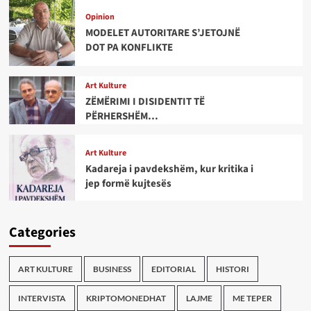
Opinion
MODELET AUTORITARE S’JETOJNË
DOT PA KONFLIKTE
Art Kulture
ZËMËRIMI I DISIDENTIT TË
PËRHERSHËM…
Art Kulture
Kadareja i pavdekshëm, kur kritika i
jep formë kujtesës
Categories
ART KULTURE
BUSINESS
EDITORIAL
HISTORI
INTERVISTA
KRIPTOMONEDHAT
LAJME
ME TEPER