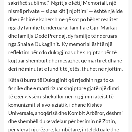
sakrificë sublime.” Ngritja e këtij Memoriali, një
nismë private — sipas këtij njoftimi — është një ide
dhe dëshirë e kahershme që sot po bëhet realitet
nga dy familje të nderuara: familja e Gjin Markaj
dhe familja Dedë Prendaj, dy familje të nderuara
nga Shala e Dukagjinit. Ky memorial është një
reflektim për cdo dukagjinas dhe shqiptar për të
kujtuar shembujt dhe mesazhet që martirët dhanë
deri në minutat e fundit të jetës, thuhet në njoftim.
Këta 8 burra të Dukagjinit që rrjedhin nga toka
fisnike dhe e martirizuar shqiptare gjatë një dimri
të egër gjysëm-shekullor nën regjimin ateist të
komunizmit sllavo-aziatik, i dhanë Kishës
Universale, shoqërisë dhe Kombit Arbëror, dëshmi
dhe shembëll duke vdekur për besimin në Zotin,
për vlerat njerëzore, kombëtare, intelektuale dhe