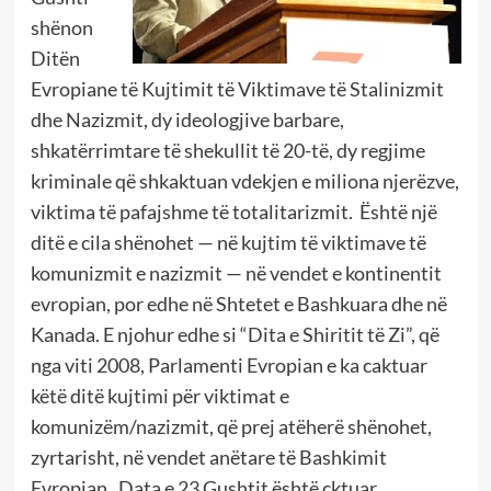
shënon
Ditën
Evropiane të Kujtimit të Viktimave të Stalinizmit
dhe Nazizmit, dy ideologjive barbare,
shkatërrimtare të shekullit të 20-të, dy regjime
kriminale që shkaktuan vdekjen e miliona njerëzve,
viktima të pafajshme të totalitarizmit. Është një
ditë e cila shënohet — në kujtim të viktimave të
komunizmit e nazizmit — në vendet e kontinentit
evropian, por edhe në Shtetet e Bashkuara dhe në
Kanada. E njohur edhe si “Dita e Shiritit të Zi”, që
nga viti 2008, Parlamenti Evropian e ka caktuar
këtë ditë kujtimi për viktimat e
komunizëm/nazizmit, që prej atëherë shënohet,
zyrtarisht, në vendet anëtare të Bashkimit
Evropian. Data e 23 Gushtit është cktuar