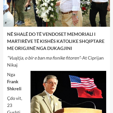
NË SHALË DO TË VENDOSET MEMORIALI I
MARTIRËVE TË KISHËS KATOLIKE SHQIPTARE
ME ORIGJINË NGA DUKAGJINI
“Vuajtja, o bir e ban ma fisnike fitoren”-
At Ciprijan
Nikaj
Nga
Frank
Shkreli
Çdo vit,
23
Gushti