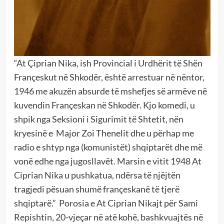
“At Çiprian Nika, ish Provincial i Urdhërit të Shën
Françeskut në Shkodër, është arrestuar në nëntor,
1946 me akuzën absurde të mshefjes së armëve në
kuvendin Françeskan në Shkodër. Kjo komedi, u
shpik nga Seksioni i Sigurimit të Shtetit, nën
kryesinë e Major Zoi Thenelit dhe u përhap me
radio e shtyp nga (komunistët) shqiptarët dhe më
vonë edhe nga jugosllavët. Marsin e vitit 1948 At
Ciprian Nika u pushkatua, ndërsa të njëjtën
tragjedi pësuan shumë françeskanë të tjerë
shqiptarë.” Porosia e At Ciprian Nikajt për Sami
Repishtin, 20-vjeçar në atë kohë, bashkvuajtës në