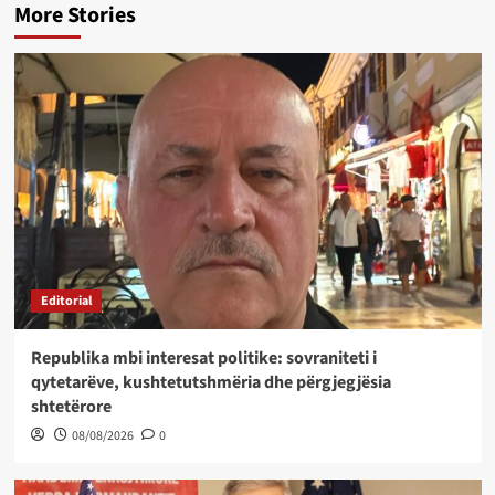
More Stories
Editorial
Republika mbi interesat politike: sovraniteti i
qytetarëve, kushtetutshmëria dhe përgjegjësia
shtetërore
08/08/2026
0