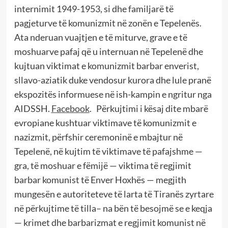
internimit 1949-1953, si dhe familjarë të
pagjeturve të komunizmit në zonën e Tepelenës.
Ata nderuan vuajtjen e të miturve, grave e të
moshuarve pafaj që u internuan në Tepelenë dhe
kujtuan viktimat e komunizmit barbar enverist,
sllavo-aziatik duke vendosur kurora dhe lule pranë
ekspozitës informuese në ish-kampin e ngritur nga
AIDSSH.
Facebook
. Përkujtimi i kësaj dite mbarë
evropiane kushtuar viktimave të komunizmit e
nazizmit, përfshir ceremoninë e mbajtur në
Tepelenë, në kujtim të viktimave të pafajshme —
gra, të moshuar e fëmijë — viktima të regjimit
barbar komunist të Enver Hoxhës — megjith
mungesën e autoriteteve të larta të Tiranës zyrtare
në përkujtime të tilla– na bën të besojmë se e keqja
— krimet dhe barbarizmat e regjimit komunist në