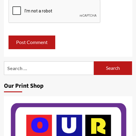
Search
for:
Our Print Shop