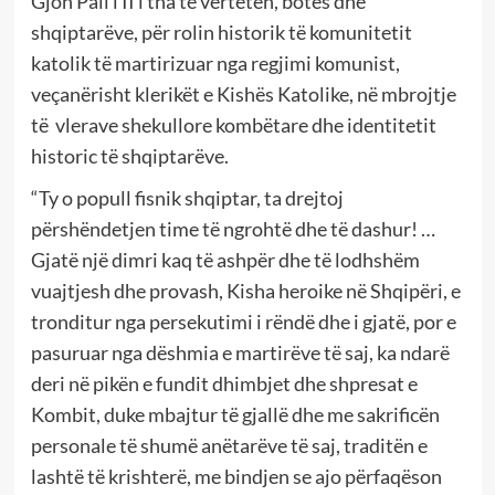
Gjon Pali i II i tha të vërtetën, botës dhe
shqiptarëve, për rolin historik të komunitetit
katolik të martirizuar nga regjimi komunist,
veçanërisht klerikët e Kishës Katolike, në mbrojtje
të vlerave shekullore kombëtare dhe identitetit
historic të shqiptarëve.
“Ty o popull fisnik shqiptar, ta drejtoj
përshëndetjen time të ngrohtë dhe të dashur! …
Gjatë një dimri kaq të ashpër dhe të lodhshëm
vuajtjesh dhe provash, Kisha heroike në Shqipëri, e
tronditur nga persekutimi i rëndë dhe i gjatë, por e
pasuruar nga dëshmia e martirëve të saj, ka ndarë
deri në pikën e fundit dhimbjet dhe shpresat e
Kombit, duke mbajtur të gjallë dhe me sakrificën
personale të shumë anëtarëve të saj, traditën e
lashtë të krishterë, me bindjen se ajo përfaqëson