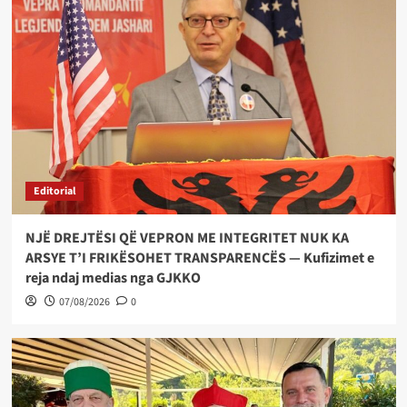
Editorial
NJË DREJTËSI QË VEPRON ME INTEGRITET NUK KA
ARSYE T’I FRIKËSOHET TRANSPARENCËS — Kufizimet e
reja ndaj medias nga GJKKO
07/08/2026
0