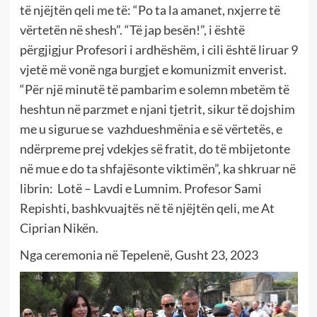
të njëjtën qeli me të: “Po ta la amanet, nxjerre të
vërtetën në shesh”. “Të jap besën!”, i është
përgjigjur Profesori i ardhëshëm, i cili është liruar 9
vjetë më vonë nga burgjet e komunizmit enverist.
“Për një minutë të pambarim e solemn mbetëm të
heshtun në parzmet e njani tjetrit, sikur të dojshim
me u sigurue se vazhdueshmënia e së vërtetës, e
ndërpreme prej vdekjes së fratit, do të mbijetonte
në mue e do ta shfajësonte viktimën”, ka shkruar në
librin: Lotë – Lavdi e Lumnim. Profesor Sami
Repishti, bashkvuajtës në të njëjtën qeli, me At
Ciprian Nikën.
Nga ceremonia në Tepelenë, Gusht 23, 2023