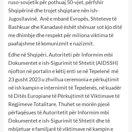
ruso-sovjetik për pothuaj 50-vjet, përfshir
Shqipërinë dhe trojet shqiptare nën ish-
Jugosllavinë. Anë e mbanë Evropës, Shteteve të
Bashkuar dhe Kanadasë ëshët shënuar sot kjo ditë
me dhimbje dhe respekt për miliona viktima të
paafajshme të komunizmit e nazizmit.
Edhe në Shqipëri, Autoriteti për Informim mbi
Dokumentet e ish-Sigurimit të Shtetit (AIDSSH)
njofton në portalin e këtij enti se në Tepelenë më
23 gusht 2023 u zhvillua ceremonia e përkujtimit
në ish kampin e internimit të Tepelenës, në kuadër
të Ditës Europiane të Përkujtimit të Viktimave të
Regjimeve Totalitare. Thuhet se morën pjesë
përfaqësues të Autoritetit për Informim mbi
Dokumentet e ish-Sigurimit të Shtetit dhe të
mbijetuar e familjarë të viktimave në kampin e