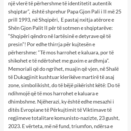
një vlerë të përhershme të identitetit autentik
shqiptar”, është shprehur Papa Gjon Pali i II më 25
prill 1993, në Shqipëri, E pastaj nxitja atërore e
Shën Gjon Palit II për të sotmen e shqiptarëve:
“Shqipëri qëndro në lartësinë e detyrave që të
presin”! Por edhe thirrja për kujtesën e
përhershme: “Të mos harrohet e kaluara, por të
shikohet e të ndërtohet me guxim e ardhmja”.
Memoriali që do ngrihet, muajin që vjen, në Shalë
të Dukagjinit kushtuar klerikëve martirë të asaj
zone, simbolikisht, do të bëjë pikërisht këtë: Do të
ndihmojë që të mos harrohet e kaluara e
dhimbshme. Njëherazi, ky është edhe mesazhi i
ditës Evropiane të Përkujtimit të Viktimave të
regjimeve totalitare komunisto-nazizte, 23 gusht,
2023. E vërteta, më në fund, triumfon, ndërsa e