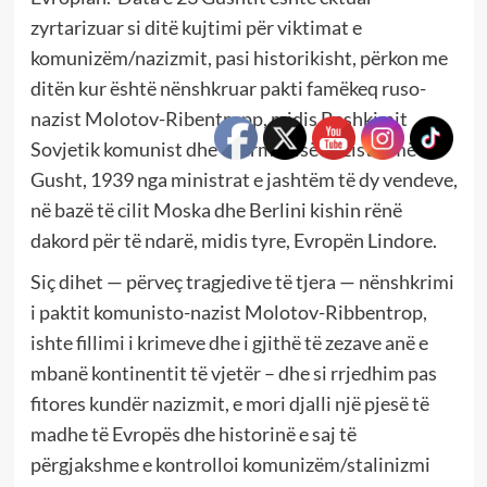
zyrtarizuar si ditë kujtimi për viktimat e
komunizëm/nazizmit, pasi historikisht, përkon me
ditën kur është nënshkruar pakti famëkeq ruso-
nazist Molotov-Ribentropp, midis Bashkimit
Sovjetik komunist dhe Gjermanisë naziste, më 23
Gusht, 1939 nga ministrat e jashtëm të dy vendeve,
në bazë të cilit Moska dhe Berlini kishin rënë
dakord për të ndarë, midis tyre, Evropën Lindore.
Siç dihet — përveç tragjedive të tjera — nënshkrimi
i paktit komunisto-nazist Molotov-Ribbentrop,
ishte fillimi i krimeve dhe i gjithë të zezave anë e
mbanë kontinentit të vjetër – dhe si rrjedhim pas
fitores kundër nazizmit, e mori djalli një pjesë të
madhe të Evropës dhe historinë e saj të
përgjakshme e kontrolloi komunizëm/stalinizmi