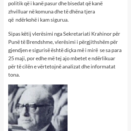
politik që i kanë pasur dhe bisedat që kanë
zhvilluar në komuna dhe të dhëna tjera
që ndërkohë i kam sigurua.
Sipas këtij vlerësimi nga Sekretariati Krahinor për
Punë të Brendshme, vlerësimi i përgjithshëm për
gjendjen e sigurisë është diçka më i mirë se sa para
25 maji, por edhe më tej ajo mbetet e ndërlikuar
për të cilën e vërtetojnë analizat dhe informatat
tona.