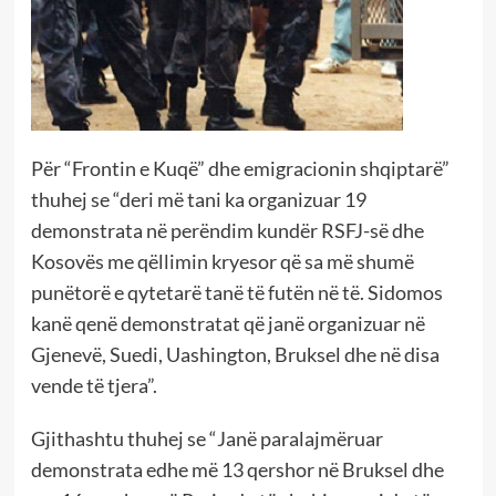
Për “Frontin e Kuqë” dhe emigracionin shqiptarë”
thuhej se “deri më tani ka organizuar 19
demonstrata në perëndim kundër RSFJ-së dhe
Kosovës me qëllimin kryesor që sa më shumë
punëtorë e qytetarë tanë të futën në të. Sidomos
kanë qenë demonstratat që janë organizuar në
Gjenevë, Suedi, Uashington, Bruksel dhe në disa
vende të tjera”.
Gjithashtu thuhej se “Janë paralajmëruar
demonstrata edhe më 13 qershor në Bruksel dhe