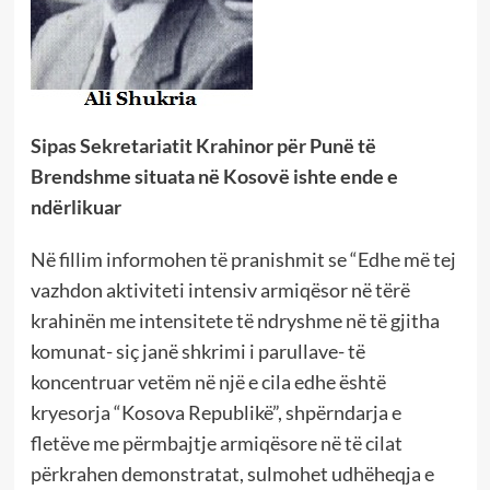
Sipas Sekretariatit Krahinor për Punë të
Brendshme situata në Kosovë ishte ende e
ndërlikuar
Në fillim informohen të pranishmit se “Edhe më tej
vazhdon aktiviteti intensiv armiqësor në tërë
krahinën me intensitete të ndryshme në të gjitha
komunat- siç janë shkrimi i parullave- të
koncentruar vetëm në një e cila edhe është
kryesorja “Kosova Republikë”, shpërndarja e
fletëve me përmbajtje armiqësore në të cilat
përkrahen demonstratat, sulmohet udhëheqja e