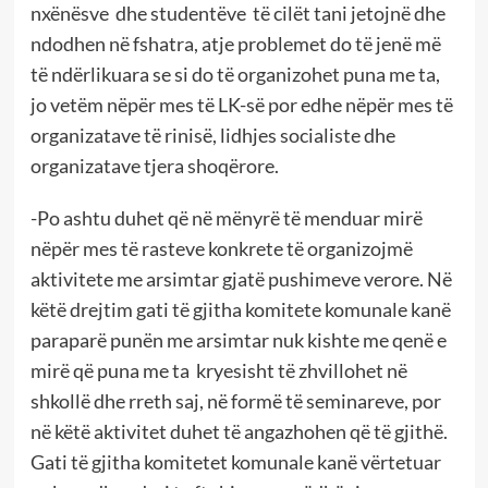
nxënësve dhe studentëve të cilët tani jetojnë dhe
ndodhen në fshatra, atje problemet do të jenë më
të ndërlikuara se si do të organizohet puna me ta,
jo vetëm nëpër mes të LK-së por edhe nëpër mes të
organizatave të rinisë, lidhjes socialiste dhe
organizatave tjera shoqërore.
-Po ashtu duhet që në mënyrë të menduar mirë
nëpër mes të rasteve konkrete të organizojmë
aktivitete me arsimtar gjatë pushimeve verore. Në
këtë drejtim gati të gjitha komitete komunale kanë
paraparë punën me arsimtar nuk kishte me qenë e
mirë që puna me ta kryesisht të zhvillohet në
shkollë dhe rreth saj, në formë të seminareve, por
në këtë aktivitet duhet të angazhohen që të gjithë.
Gati të gjitha komitetet komunale kanë vërtetuar