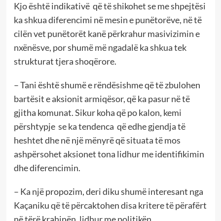
Kjo është indikativë që të shikohet se me shpejtësi
ka shkua diferencimi në mesin e punëtorëve, në të
cilën vet punëtorët kanë përkrahur masivizimin e
nxënësve, por shumë më ngadalë ka shkua tek
strukturat tjera shoqërore.
– Tani është shumë e rëndësishme që të zbulohen
bartësit e aksionit armiqësor, që ka pasur në të
gjitha komunat. Sikur koha që po kalon, kemi
përshtypje se ka tendenca që edhe gjendja të
heshtet dhe në një mënyrë që situata të mos
ashpërsohet aksionet tona lidhur me identifikimin
dhe diferencimin.
– Ka një propozim, deri diku shumë interesant nga
Kaçaniku që të përcaktohen disa kritere të përafërt
në tërë krahinën, lidhur me politikën