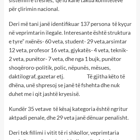
për çlirimin nacional.
Deri më tani janë identifikuar 137 persona të kyçur
në veprimtarin ilegale. Interesante është struktura
e tyre” nxënës- 60 veta, student- 29 veta,arsimtar
12 veta, profesor 16 veta, gjykatës- 4 veta, teknik-
2 veta, punëtor- 7 veta, dhe nga 1 bujk, punëtor
shoqëroro-politik, polic, nëpunës, mësues,
daktilograf, gazetar etj. Të gjitha këto të
dhëna, unë shpresoj se janë të fshehta dhe nuk
duhet me i qit jashtë kryesisë.
Kundër 35 vetave të kësaj kategoria është ngritur
aktpadi penale, dhe 29 veta janë dënuar penalisht.
Deri tek fillimi i vitit të ri shkollor, veprimtaria