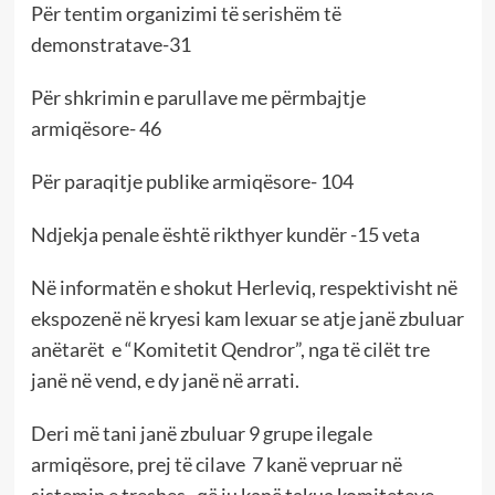
Për tentim organizimi të serishëm të
demonstratave-31
Për shkrimin e parullave me përmbajtje
armiqësore- 46
Për paraqitje publike armiqësore- 104
Ndjekja penale është rikthyer kundër -15 veta
Në informatën e shokut Herleviq, respektivisht në
ekspozenë në kryesi kam lexuar se atje janë zbuluar
anëtarët e “Komitetit Qendror”, nga të cilët tre
janë në vend, e dy janë në arrati.
Deri më tani janë zbuluar 9 grupe ilegale
armiqësore, prej të cilave 7 kanë vepruar në
sistemin e treshes, që iu kanë takua komiteteve