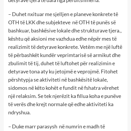
– Duhet nxituar me sjelljen e planeve konkrete të
OTH të LKK dhe subjekteve në OTH të punës së
bashkuar, bashkësive lokale dhe strukturave tjera.,
kështu që aksioni me vazhdua edhe nëpër mes të
realizimit të detyrave konkrete. Vetëm me një luftë
të përbashkët kundër veprimtarisë së armikut dhe
zbulimit të tij, duhet të luftohet për realizimin e
detyrave tona aty ku jetojmë e veprojmë. Fitohet
përshtypja se aktiviteti në bashkësitë lokale,
sidomos në këto kohët e fundit në fshatra vërehet
një relaksim. Se tek njerëzit ka fillua koha e punëve
të verës dhe krejt normale që edhe aktiviteti ka
ndryshua.
– Duke marr parasysh në numrin e madh të