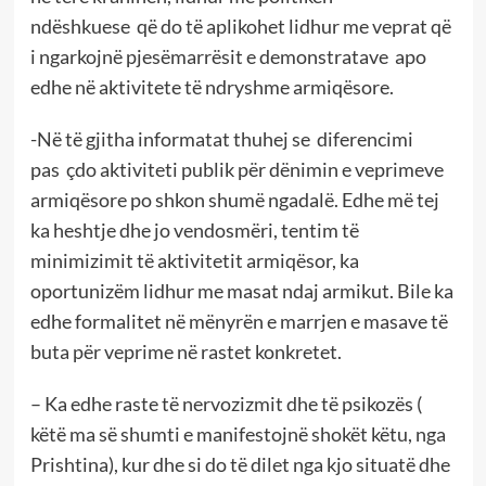
ndëshkuese që do të aplikohet lidhur me veprat që
i ngarkojnë pjesëmarrësit e demonstratave apo
edhe në aktivitete të ndryshme armiqësore.
-Në të gjitha informatat thuhej se diferencimi
pas çdo aktiviteti publik për dënimin e veprimeve
armiqësore po shkon shumë ngadalë. Edhe më tej
ka heshtje dhe jo vendosmëri, tentim të
minimizimit të aktivitetit armiqësor, ka
oportunizëm lidhur me masat ndaj armikut. Bile ka
edhe formalitet në mënyrën e marrjen e masave të
buta për veprime në rastet konkretet.
– Ka edhe raste të nervozizmit dhe të psikozës (
këtë ma së shumti e manifestojnë shokët këtu, nga
Prishtina), kur dhe si do të dilet nga kjo situatë dhe