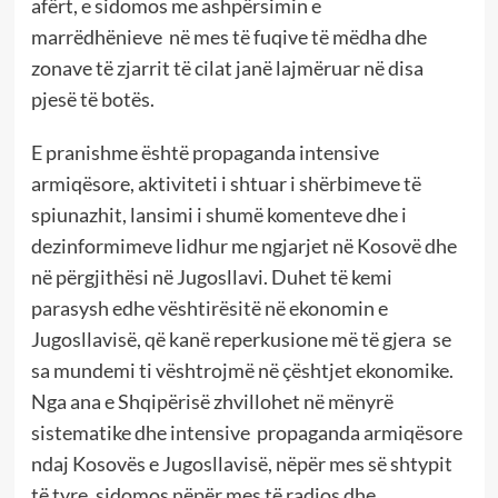
afërt, e sidomos me ashpërsimin e
marrëdhënieve në mes të fuqive të mëdha dhe
zonave të zjarrit të cilat janë lajmëruar në disa
pjesë të botës.
E pranishme është propaganda intensive
armiqësore, aktiviteti i shtuar i shërbimeve të
spiunazhit, lansimi i shumë komenteve dhe i
dezinformimeve lidhur me ngjarjet në Kosovë dhe
në përgjithësi në Jugosllavi. Duhet të kemi
parasysh edhe vështirësitë në ekonomin e
Jugosllavisë, që kanë reperkusione më të gjera se
sa mundemi ti vështrojmë në çështjet ekonomike.
Nga ana e Shqipërisë zhvillohet në mënyrë
sistematike dhe intensive propaganda armiqësore
ndaj Kosovës e Jugosllavisë, nëpër mes së shtypit
të tyre, sidomos nëpër mes të radios dhe