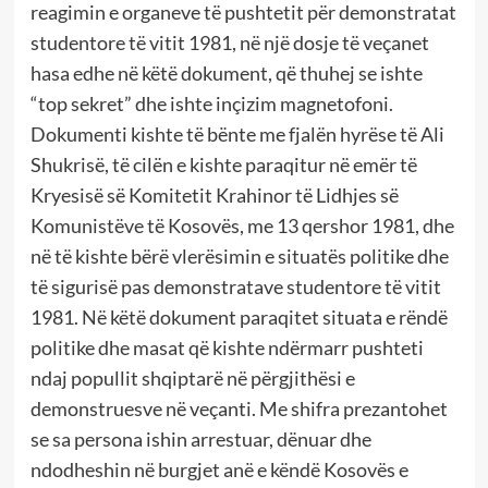
reagimin e organeve të pushtetit për demonstratat
studentore të vitit 1981, në një dosje të veçanet
hasa edhe në këtë dokument, që thuhej se ishte
“top sekret” dhe ishte inçizim magnetofoni.
Dokumenti kishte të bënte me fjalën hyrëse të Ali
Shukrisë, të cilën e kishte paraqitur në emër të
Kryesisë së Komitetit Krahinor të Lidhjes së
Komunistëve të Kosovës, me 13 qershor 1981, dhe
në të kishte bërë vlerësimin e situatës politike dhe
të sigurisë pas demonstratave studentore të vitit
1981. Në këtë dokument paraqitet situata e rëndë
politike dhe masat që kishte ndërmarr pushteti
ndaj popullit shqiptarë në përgjithësi e
demonstruesve në veçanti. Me shifra prezantohet
se sa persona ishin arrestuar, dënuar dhe
ndodheshin në burgjet anë e këndë Kosovës e