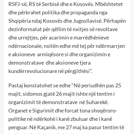
RSFJ-së, RS të Serbisë dhe e Kosovës. Mbështetet
dhe përkrahet politika dhe propaganda nga
Shqipëria ndaj Kosovës dhe Jugosllavisë. Përhapën
dezinformatat për qëllim të nxitjes së revoltave
dhe urrejtjes, për acarimin e marrëdhënieve
ndërnacionale, nxitën edhe më tej për ndërmarrjen
e aksioneve armiqësore si dhe organizimin e
demonstratave dhe aksioneve tjera
kundërrevolucionare në përgjithësi”.
Pastaj konstatohet se edhe “Në periudhën pas 25
majit, sidomos gjatë 26 majit ishte një tentim i
organizimit të demonstratave në Suharekë.
Organet e Sigurimit dhe forcat tona shoqëroro-
politike në ndërkohë i kanë zbuluar dhe i kanë
penguar. Në Kaçanik, me 27 maj ka pasur tentim të