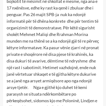
bojkotit të mësimit në shkollat e mesme, nga ana e
17 nxënësve, edhe ky rast ka qenë i zbuluar dhe i
penguar. Pas 26 majit SPB-ja nuk ka ndonjë
informatë për të dhëna konkrete dhe për tentim të
organizimit të demonstratave. Për këtë sigurisht
shokët Mehmet Maliqi dhe Rrahman Morina
munden me na thënë se a ka ndonjë gjë të re përveç
këtyre informatave. Ka pasur vënie zjarri në pronat
private e shoqërore në disa pjese të krahinës, ka
disa dukuri të avarive, dëmtime të ndryshme dhe
një rast i sabotimit. Hetimet vazhdojnë, ende nuk
janë vërtetuar shkaqet e të gjitha këtyre dukurive
se a janë nga arsyet armiqësore apo nga ndonjë
arsye tjetër. Nga e gjithë kjo duhet të kemi
parasysh se situata ndërkombëtare po
përkeqësohet, sidomos kjo me Poloninë, Lindjen e