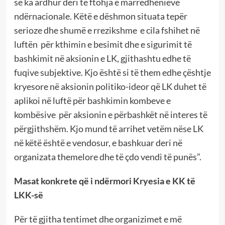
se ka ardhur deri te ftohja e marrëdhënieve
ndërnacionale. Këtë e dëshmon situata tepër
serioze dhe shumë e rrezikshme e cila fshihet në
luftën për kthimin e besimit dhe e sigurimit të
bashkimit në aksionin e LK, gjithashtu edhe të
fuqive subjektive. Kjo është si të them edhe çështje
kryesore në aksionin politiko-ideor që LK duhet të
aplikoi në luftë për bashkimin kombeve e
kombësive për aksionin e përbashkët në interes të
përgjithshëm. Kjo mund të arrihet vetëm nëse LK
në këtë është e vendosur, e bashkuar deri në
organizata themelore dhe të çdo vendi të punës”.
Masat konkrete që i ndërmori Kryesia e KK të
LKK-së
Për të gjitha tentimet dhe organizimet e më