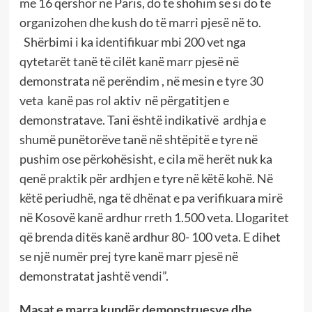
me 16 qershor në Paris, do të shohim se si do të
organizohen dhe kush do të marri pjesë në to.
Shërbimi i ka identifikuar mbi 200 vet nga
qytetarët tanë të cilët kanë marr pjesë në
demonstrata në perëndim , në mesin e tyre 30
veta kanë pas rol aktiv në përgatitjen e
demonstratave. Tani është indikativë ardhja e
shumë punëtorëve tanë në shtëpitë e tyre në
pushim ose përkohësisht, e cila më herët nuk ka
qenë praktik për ardhjen e tyre në këtë kohë. Në
këtë periudhë, nga të dhënat e pa verifikuara mirë
në Kosovë kanë ardhur rreth 1.500 veta. Llogaritet
që brenda ditës kanë ardhur 80- 100 veta. E dihet
se një numër prej tyre kanë marr pjesë në
demonstratat jashtë vendi”.
Masat e marra kundër demonstruesve dhe