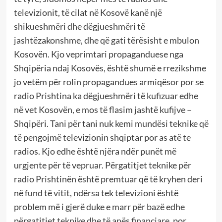
televizionit, të cilat në Kosovë kanë një
shikueshmëri dhe dëgjueshmëri të
jashtëzakonshme, dhe që gati tërësisht e mbulon
Kosovën. Kjo veprimtari propaganduese nga
Shqipëria ndaj Kosovës, është shumë e rrezikshme
jo vetëm për rolin propagandues armiqësor por se
radio Prishtina ka dëgjueshmëri të kufizuar edhe
në vet Kosovën, e mos të flasim jashtë kufijve –
Shqipëri. Tani për tani nuk kemi mundësi teknike që
të pengojmë televizionin shqiptar por as atë te
radios. Kjo edhe është njëra ndër punët më
urgjente për të vepruar. Përgatitjet teknike për
radio Prishtinën është premtuar që të kryhen deri
në fund të vitit, ndërsa tek televizioni është
problem më i gjerë duke e marr për bazë edhe
përgatitjet teknike dhe të anës financiare, por