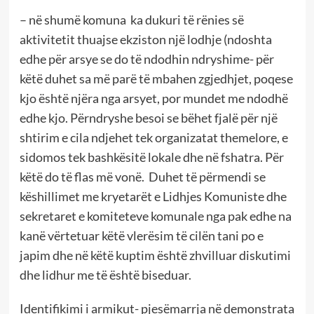
– në shumë komuna ka dukuri të rënies së
aktivitetit thuajse ekziston një lodhje (ndoshta
edhe për arsye se do të ndodhin ndryshime- për
këtë duhet sa më parë të mbahen zgjedhjet, poqese
kjo është njëra nga arsyet, por mundet me ndodhë
edhe kjo. Përndryshe besoi se bëhet fjalë për një
shtirim e cila ndjehet tek organizatat themelore, e
sidomos tek bashkësitë lokale dhe në fshatra. Për
këtë do të flas më vonë. Duhet të përmendi se
këshillimet me kryetarët e Lidhjes Komuniste dhe
sekretaret e komiteteve komunale nga pak edhe na
kanë vërtetuar këtë vlerësim të cilën tani po e
japim dhe në këtë kuptim është zhvilluar diskutimi
dhe lidhur me të është biseduar.
Identifikimi i armikut- pjesëmarrja në demonstrata