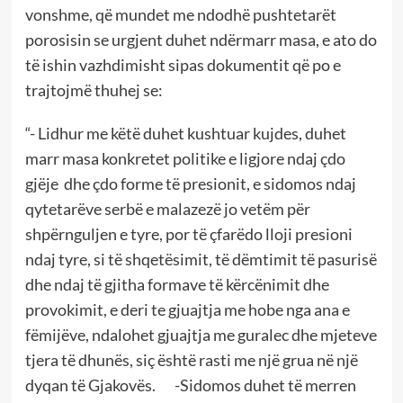
vonshme, që mundet me ndodhë pushtetarët
porosisin se urgjent duhet ndërmarr masa, e ato do
të ishin vazhdimisht sipas dokumentit që po e
trajtojmë thuhej se:
“- Lidhur me këtë duhet kushtuar kujdes, duhet
marr masa konkretet politike e ligjore ndaj çdo
gjëje dhe çdo forme të presionit, e sidomos ndaj
qytetarëve serbë e malazezë jo vetëm për
shpërnguljen e tyre, por të çfarëdo lloji presioni
ndaj tyre, si të shqetësimit, të dëmtimit të pasurisë
dhe ndaj të gjitha formave të kërcënimit dhe
provokimit, e deri te gjuajtja me hobe nga ana e
fëmijëve, ndalohet gjuajtja me guralec dhe mjeteve
tjera të dhunës, siç është rasti me një grua në një
dyqan të Gjakovës. -Sidomos duhet të merren