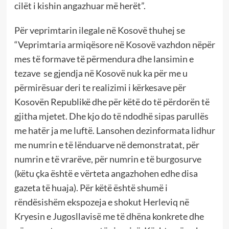
cilët i kishin angazhuar më herët”.
Për veprimtarin ilegale në Kosovë thuhej se
“Veprimtaria armiqësore në Kosovë vazhdon nëpër
mes të formave të përmendura dhe lansimin e
tezave se gjendja në Kosovë nuk ka për me u
përmirësuar deri te realizimi i kërkesave për
Kosovën Republikë dhe për këtë do të përdorën të
gjitha mjetet. Dhe kjo do të ndodhë sipas parullës
me hatër ja me luftë. Lansohen dezinformata lidhur
me numrin e të lënduarve në demonstratat, për
numrin e të vrarëve, për numrin e të burgosurve
(këtu çka është e vërteta angazhohen edhe disa
gazeta të huaja). Për këtë është shumë i
rëndësishëm ekspozeja e shokut Herleviq në
Kryesin e Jugosllavisë me të dhëna konkrete dhe