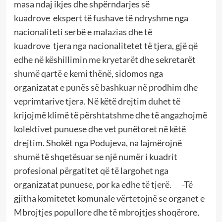
masa ndaj ikjes dhe shpërndarjes së
kuadrove ekspert të fushave të ndryshme nga
nacionaliteti serbë e malazias dhe të
kuadrove tjera nga nacionalitetet të tjera, gjë që
edhe në këshillimin me kryetarët dhe sekretarët
shumë qartë e kemi thënë, sidomos nga
organizatat e punës së bashkuar në prodhim dhe
veprimtarive tjera. Në këtë drejtim duhet të
krijojmë klimë të përshtatshme dhe të angazhojmë
kolektivet punuese dhe vet punëtoret në këtë
drejtim. Shokët nga Podujeva, na lajmërojnë
shumë të shqetësuar se një numër i kuadrit
profesional përgatitet që të largohet nga
organizatat punuese, por ka edhe të tjerë. -Të
gjitha komitetet komunale vërtetojnë se organet e
Mbrojtjes popullore dhe të mbrojtjes shoqërore,