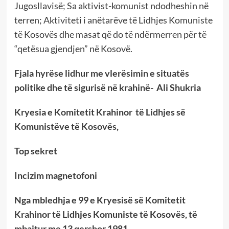
Jugosllavisë; Sa aktivist-komunist ndodheshin në
terren; Aktiviteti i anëtarëve të Lidhjes Komuniste
të Kosovës dhe masat që do të ndërmerren për të
“qetësua gjendjen” në Kosovë.
Fjala hyrëse lidhur me vlerësimin e situatës
politike dhe të sigurisë në krahinë- Ali Shukria
Kryesia e Komitetit Krahinor të Lidhjes së
Komunistëve të Kosovës,
Top sekret
Incizim magnetofoni
Nga mbledhja e 99 e Kryesisë së Komitetit
Krahinor të Lidhjes Komuniste të Kosovës, të
mbajtur me 13 qershor 1981,