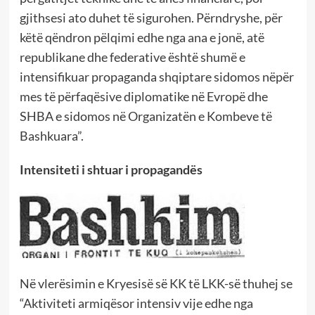
gjithsesi ato duhet të sigurohen. Përndryshe, për
këtë qëndron pëlqimi edhe nga ana e jonë, atë
republikane dhe federative është shumë e
intensifikuar propaganda shqiptare sidomos nëpër
mes të përfaqësive diplomatike në Evropë dhe
SHBA e sidomos në Organizatën e Kombeve të
Bashkuara”.
Intensiteti i shtuar i propagandës
Në vlerësimin e Kryesisë së KK të LKK-së thuhej se
“Aktiviteti armiqësor intensiv vije edhe nga