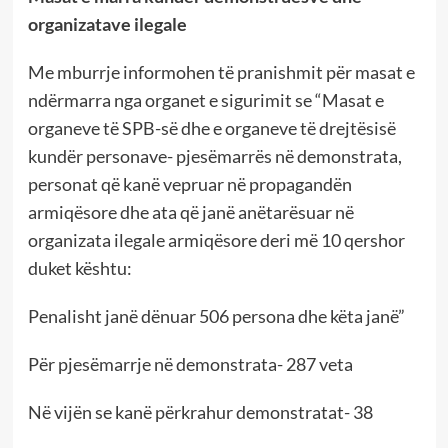
organizatave ilegale
Me mburrje informohen të pranishmit për masat e
ndërmarra nga organet e sigurimit se “Masat e
organeve të SPB-së dhe e organeve të drejtësisë
kundër personave- pjesëmarrës në demonstrata,
personat që kanë vepruar në propagandën
armiqësore dhe ata që janë anëtarësuar në
organizata ilegale armiqësore deri më 10 qershor
duket kështu:
Penalisht janë dënuar 506 persona dhe këta janë”
Për pjesëmarrje në demonstrata- 287 veta
Në vijën se kanë përkrahur demonstratat- 38