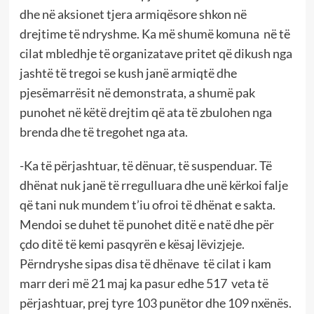
dhe në aksionet tjera armiqësore shkon në
drejtime të ndryshme. Ka më shumë komuna në të
cilat mbledhje të organizatave pritet që dikush nga
jashtë të tregoi se kush janë armiqtë dhe
pjesëmarrësit në demonstrata, a shumë pak
punohet në këtë drejtim që ata të zbulohen nga
brenda dhe të tregohet nga ata.
-Ka të përjashtuar, të dënuar, të suspenduar. Të
dhënat nuk janë të rregulluara dhe unë kërkoi falje
që tani nuk mundem t’iu ofroi të dhënat e sakta.
Mendoi se duhet të punohet ditë e natë dhe për
çdo ditë të kemi pasqyrën e kësaj lëvizjeje.
Përndryshe sipas disa të dhënave të cilat i kam
marr deri më 21 maj ka pasur edhe 517 veta të
përjashtuar, prej tyre 103 punëtor dhe 109 nxënës.