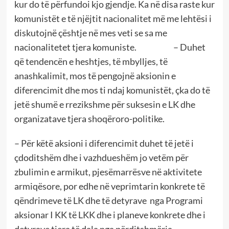
kur do të përfundoi kjo gjendje. Ka në disa raste kur
komunistët e të njëjtit nacionalitet më me lehtësi i
diskutojnë çështje në mes veti se sa me
nacionalitetet tjera komuniste. – Duhet
që tendencën e heshtjes, të mbylljes, të
anashkalimit, mos të pengojnë aksionin e
diferencimit dhe mos ti ndaj komunistët, çka do të
jetë shumë e rrezikshme për suksesin e LK dhe
organizatave tjera shoqëroro-politike.
– Për këtë aksioni i diferencimit duhet të jetë i
çdoditshëm dhe i vazhdueshëm jo vetëm për
zbulimin e armikut, pjesëmarrësve në aktivitete
armiqësore, por edhe në veprimtarin konkrete të
qëndrimeve të LK dhe të detyrave nga Programi
aksionar I KK të LKK dhe i planeve konkrete dhe i
detyrave tjera të dala nga përditshmëria.