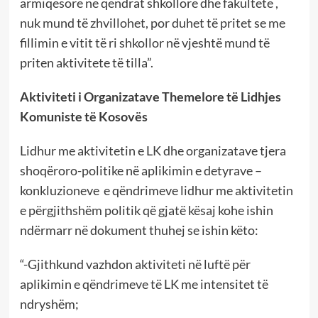
armiqësore në qendrat shkollore dhe fakultete ,
nuk mund të zhvillohet, por duhet të pritet se me
fillimin e vitit të ri shkollor në vjeshtë mund të
priten aktivitete të tilla”.
Aktiviteti i Organizatave Themelore të Lidhjes
Komuniste të Kosovës
Lidhur me aktivitetin e LK dhe organizatave tjera
shoqëroro-politike në aplikimin e detyrave –
konkluzioneve e qëndrimeve lidhur me aktivitetin
e përgjithshëm politik që gjatë kësaj kohe ishin
ndërmarr në dokument thuhej se ishin këto:
“-Gjithkund vazhdon aktiviteti në luftë për
aplikimin e qëndrimeve të LK me intensitet të
ndryshëm;