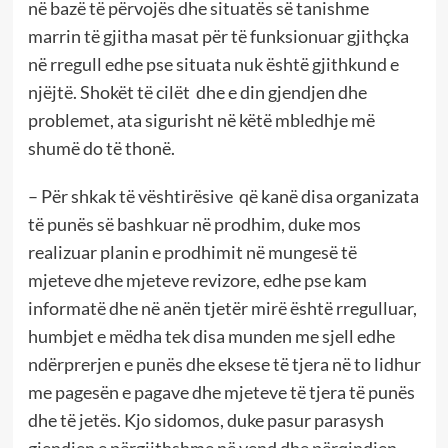
në bazë të përvojës dhe situatës së tanishme
marrin të gjitha masat për të funksionuar gjithçka
në rregull edhe pse situata nuk është gjithkund e
njëjtë. Shokët të cilët dhe e din gjendjen dhe
problemet, ata sigurisht në këtë mbledhje më
shumë do të thonë.
– Për shkak të vështirësive që kanë disa organizata
të punës së bashkuar në prodhim, duke mos
realizuar planin e prodhimit në mungesë të
mjeteve dhe mjeteve revizore, edhe pse kam
informatë dhe në anën tjetër mirë është rregulluar,
humbjet e mëdha tek disa munden me sjell edhe
ndërprerjen e punës dhe eksese të tjera në to lidhur
me pagesën e pagave dhe mjeteve të tjera të punës
dhe të jetës. Kjo sidomos, duke pasur parasysh
gjendjen e përgjithshme në vend dhe përqindjen