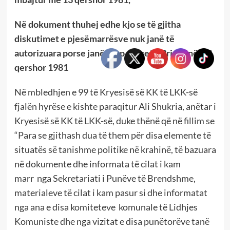
Në dokument thuhej edhe kjo se të gjitha
diskutimet e pjesëmarrësve nuk janë të
autorizuara porse janë “Top sekret”. Prishtinë, 13
qershor 1981
Në mbledhjen e 99 të Kryesisë së KK të LKK-së
fjalën hyrëse e kishte paraqitur Ali Shukria, anëtar i
Kryesisë së KK të LKK-së, duke thënë që në fillim se
“Para se gjithash dua të them për disa elemente të
situatës së tanishme politike në krahinë, të bazuara
në dokumente dhe informata të cilat i kam
marr nga Sekretariati i Punëve të Brendshme,
materialeve të cilat i kam pasur si dhe informatat
nga ana e disa komiteteve komunale të Lidhjes
Komuniste dhe nga vizitat e disa punëtorëve tanë