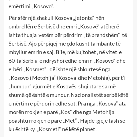
emërtimi „Kosovo“.
Për afër një shekull Kosova „jetonte“ nën
ombrellën e Serbisë dhe emri „Kosovë“ atëherë
ishte thuaja vetëm për përdrim „të brendshëm“ të
Serbisë. Ajo përpiqej me çdo kusht ta mbante të
mbyllur emrin e saj. Bile, më kujtohet , në vitet e
60-ta Serbia e ndryshoi edhe emrin „Kosovo“ dhe
e bëri „Kosmet“ , që ishte një shkurtesë nga
„Kosovo i Metohija“ (Kosova dhe Metohia), për t’i
„humbur“ gjurmët e Kosovës shqiptare sa më
shumë që është e mundur. Nacionalistët serbë këtë
emërtim e përdorin edhe sot. Pra nga „Kosova“ ata
morën rrokjen e parë „Kos“ dhe nga Metohija,
poashtu rrokjen e parë „Met“ . Hajde gjeje tash se
ku është ky „Kosmeti“ në këtë planet!