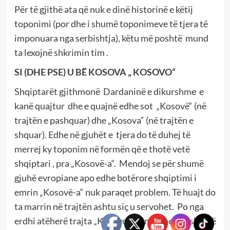
Për të gjithë ata që nuk e dinë historinë e këtij
toponimi (por dhe i shumë toponimeve të tjera të
imponuara nga serbishtja), këtu më poshtë mund
ta lexojnë shkrimin tim .
SI (DHE PSE) U BË KOSOVA „ KOSOVO“
Shqiptarët gjithmonë Dardaninë e dikurshme e
kanë quajtur dhe e quajnë edhe sot „Kosovë“ (në
trajtën e pashquar) dhe „Kosova“ (në trajtën e
shquar). Edhe në gjuhët e tjera do të duhej të
merrej ky toponim në formën që e thotë vetë
shqiptari , pra „Kosovë-a“. Mendoj se për shumë
gjuhë evropiane apo edhe botërore shqiptimi i
emrin „Kosovë-a“ nuk paraqet problem. Të huajt do
ta marrin në trajtën ashtu siç u servohet. Po nga
erdhi atëherë trajta „Kosovo“, që ndeshet në shumë