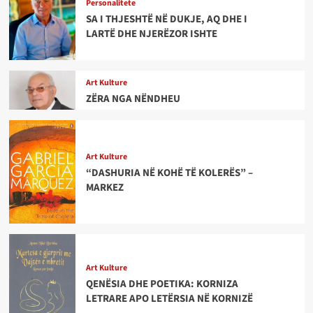
Personalitete
SA I THJESHTË NË DUKJE, AQ DHE I
LARTË DHE NJERËZOR ISHTE
Art Kulture
ZËRA NGA NËNDHEU
Art Kulture
“DASHURIA NË KOHË TË KOLERËS” –
MARKEZ
Art Kulture
QENËSIA DHE POETIKA: KORNIZA
LETRARE APO LETËRSIA NË KORNIZË