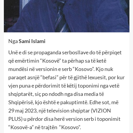
Nga
Sami Islami
Unë e di se propaganda serbosllave do të përpiqet
që emërtimin “Kosovë” ta përhap sa të ketë
mundësi në versionin e serb “Kosovo”. Kjo nuk
paraqet asnjë “befasi” për të gjithë lexuesit, por kur
vjen puna e përdorimit të këtij toponimi nga vetë
shqiptarët, siç po ndodh nga disa media të
Shqipërisë, kjo është e pakuptimtë. Edhe sot, më
29 maj 2023, një television shqiptar (VIZION
PLUS) u përdor disa herë version serb i toponimit
“Kosovë-a” në trajtën “Kosovo”.