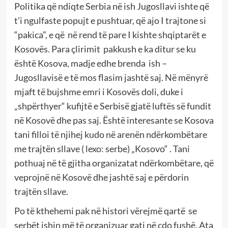
Politika që ndiqte Serbia në ish Jugosllavi ishte që
t’i ngulfaste popujt e pushtuar, që ajo I trajtone si
“pakica”, e që në rend të pare I kishte shqiptarët e
Kosovës. Para çlirimit pakkush e ka ditur se ku
është Kosova, madje edhe brenda ish –
Jugosllavisë e të mos flasim jashtë saj. Në mënyrë
mjaft të bujshme emri i Kosovës doli, duke i
„shpërthyer“ kufijtë e Serbisë gjatë luftës së fundit
në Kosovë dhe pas saj. Është interesante se Kosova
tani filloi të njihej kudo në arenën ndërkombëtare
me trajtën sllave ( lexo: serbe) „Kosovo“ . Tani
pothuaj në të gjitha organizatat ndërkombëtare, që
veprojnë në Kosovë dhe jashtë saj e përdorin
trajtën sllave.
Po të kthehemi pak në histori vërejmë qartë se
serbët ishin më të organizuar gati në çdo fushë. Ata