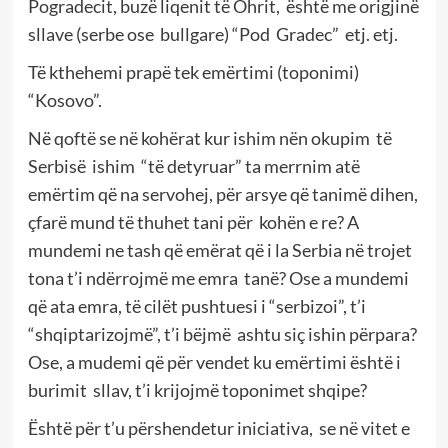
Pogradecit, buzë liqenit të Ohrit, është me origjinë
sllave (serbe ose bullgare) “Pod Gradec” etj. etj.
Të kthehemi prapë tek emërtimi (toponimi)
“Kosovo”.
Në qoftë se në kohërat kur ishim nën okupim të
Serbisë ishim “të detyruar” ta merrnim atë
emërtim që na servohej, për arsye që tanimë dihen,
çfarë mund të thuhet tani për kohën e re? A
mundemi ne tash që emërat që i la Serbia në trojet
tona t’i ndërrojmë me emra tanë? Ose a mundemi
që ata emra, të cilët pushtuesi i “serbizoi”, t’i
“shqiptarizojmë”, t’i bëjmë ashtu siç ishin përpara?
Ose, a mudemi që për vendet ku emërtimi është i
burimit sllav, t’i krijojmë toponimet shqipe?
Është për t’u përshendetur iniciativa, se në vitet e