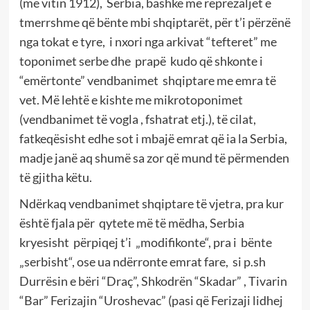
(më vitin 1912), Serbia, bashkë me reprezaljet e
tmerrshme që bënte mbi shqiptarët, për t’i përzënë
nga tokat e tyre, i nxori nga arkivat “tefteret” me
toponimet serbe dhe prapë kudo që shkonte i
“emërtonte” vendbanimet shqiptare me emra të
vet. Më lehtë e kishte me mikrotoponimet
(vendbanimet të vogla , fshatrat etj.), të cilat,
fatkeqësisht edhe sot i mbajë emrat që ia la Serbia,
madje janë aq shumë sa zor që mund të përmenden
të gjitha këtu.
Ndërkaq vendbanimet shqiptare të vjetra, pra kur
është fjala për qytete më të mëdha, Serbia
kryesisht përpiqej t’i „modifikonte“, pra i bënte
„serbisht“, ose ua ndërronte emrat fare, si p.sh
Durrësin e bëri “Draç”, Shkodrën “Skadar” , Tivarin
“Bar” Ferizajin “Uroshevac” (pasi që Ferizaji lidhej