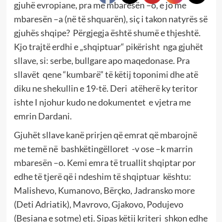
gjuhë evropiane, pra me mbaresën –o, e jo me
mbaresën –a (në të shquarën), siç i takon natyrës së
gjuhës shqipe? Përgjegja është shumë e thjeshtë.
Kjo trajtë erdhi e „shqiptuar“ pikërisht nga gjuhët
sllave, si: serbe, bullgare apo maqedonase. Pra
sllavët qene “kumbarë” të këtij toponimi dhe atë
diku ne shekullin e 19-të. Deri atëherë ky teritor
ishte I njohur kudo ne dokumentet e vjetra me
emrin Dardani.
Gjuhët sllave kanë prirjen që emrat që mbarojnë
me temë në bashkëtingëlloret -v ose –k marrin
mbaresën –o. Kemi emra të truallit shqiptar por
edhe të tjerë që i ndeshim të shqiptuar kështu:
Malishevo, Kumanovo, Bërçko, Jadransko more
(Deti Adriatik), Mavrovo, Gjakovo, Podujevo
(Besiana e sotme) etj. Sipas këtij kriteri shkon edhe