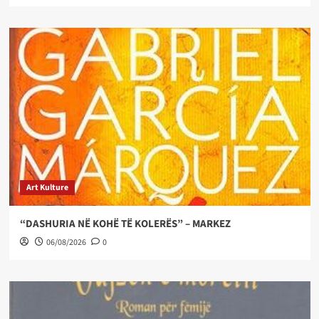
Art Kulture
“DASHURIA NË KOHË TË KOLERËS” – MARKEZ
06/08/2026
0