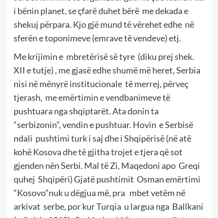
i bënin planet, se çfarë duhet bërë me dekada e
shekuj përpara. Kjo gjë mund të vërehet edhe në
sferën e toponimeve (emrave të vendeve) etj.
Me krijimin e mbretërisë së tyre (diku prej shek.
XII e tutje) , me gjasë edhe shumë më heret, Serbia
nisi në mënyrë institucionale të merrej, përveç
tjerash, me emërtimin e vendbanimeve të
pushtuara nga shqiptarët. Ata donin ta
“serbizonin”, vendin e pushtuar. Hovin e Serbisë
ndali pushtimi turk i saj dhe i Shqipërisë (në atë
kohë Kosova dhe të gjitha trojet e tjera që sot
gjenden nën Serbi. Mal të Zi, Maqedoni apo Greqi
quhej Shqipëri) Gjatë pushtimit Osman emërtimi
“Kosovo”nuk u dëgjua më, pra mbet vetëm në
arkivat serbe, por kur Turqia u largua nga Ballkani