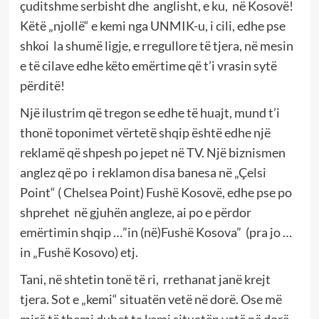
çuditshme serbisht dhe anglisht, e ku, në Kosovë!
Këtë „njollë“ e kemi nga UNMIK-u, i cili, edhe pse
shkoi la shumë ligje, e rregullore të tjera, në mesin
e të cilave edhe këto emërtime që t’i vrasin sytë
përditë!
Një ilustrim që tregon se edhe të huajt, mund t’i
thonë toponimet vërtetë shqip është edhe një
reklamë që shpesh po jepet në TV. Një biznismen
anglez që po i reklamon disa banesa në „Çelsi
Point“ ( Chelsea Point) Fushë Kosovë, edhe pse po
shprehet në gjuhën angleze, ai po e përdor
emërtimin shqip …”in (në)Fushë Kosova” (pra jo …
in „Fushë Kosovo) etj.
Tani, në shtetin tonë të ri, rrethanat janë krejt
tjera. Sot e „kemi“ situatën vetë në dorë. Ose më