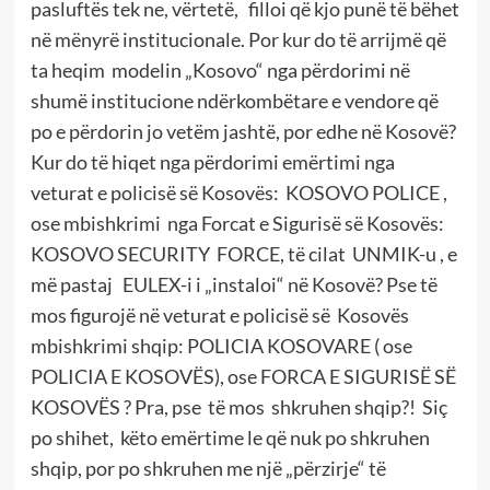
pasluftës tek ne, vërtetë, filloi që kjo punë të bëhet
në mënyrë institucionale. Por kur do të arrijmë që
ta heqim modelin „Kosovo“ nga përdorimi në
shumë institucione ndërkombëtare e vendore që
po e përdorin jo vetëm jashtë, por edhe në Kosovë?
Kur do të hiqet nga përdorimi emërtimi nga
veturat e policisë së Kosovës: KOSOVO POLICE ,
ose mbishkrimi nga Forcat e Sigurisë së Kosovës:
KOSOVO SECURITY FORCE, të cilat UNMIK-u , e
më pastaj EULEX-i i „instaloi“ në Kosovë? Pse të
mos figurojë në veturat e policisë së Kosovës
mbishkrimi shqip: POLICIA KOSOVARE ( ose
POLICIA E KOSOVËS), ose FORCA E SIGURISË SË
KOSOVËS ? Pra, pse të mos shkruhen shqip?! Siç
po shihet, këto emërtime le që nuk po shkruhen
shqip, por po shkruhen me një „përzirje“ të