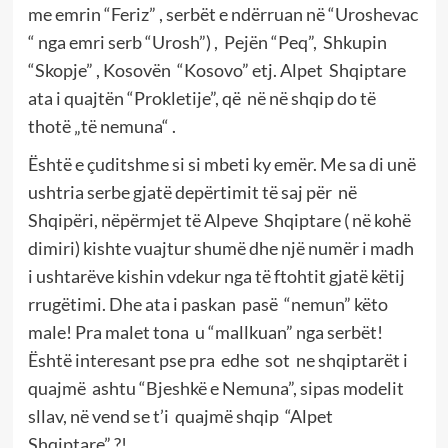
me emrin “Feriz” , serbët e ndërruan në “Uroshevac
“ nga emri serb “Urosh”) , Pejën “Peq”, Shkupin
“Skopje” , Kosovën “Kosovo” etj. Alpet Shqiptare
ata i quajtën “Prokletije”, që në në shqip do të
thotë „të nemuna“ .
Është e çuditshme si si mbeti ky emër. Me sa di unë
ushtria serbe gjatë depërtimit të saj për në
Shqipëri, nëpërmjet të Alpeve Shqiptare ( në kohë
dimiri) kishte vuajtur shumë dhe një numër i madh
i ushtarëve kishin vdekur nga të ftohtit gjatë këtij
rrugëtimi. Dhe ata i paskan pasë “nemun” këto
male! Pra malet tona u “mallkuan” nga serbët!
Është interesant pse pra edhe sot ne shqiptarët i
quajmë ashtu “Bjeshkë e Nemuna”, sipas modelit
sllav, në vend se t’i quajmë shqip “Alpet
Shqiptare” ?!