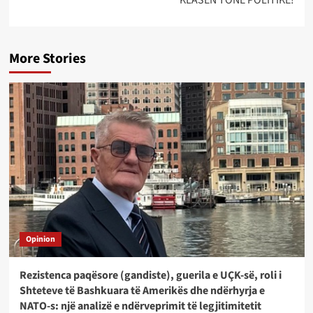
KLASËN TONË POLITIKE!
More Stories
Opinion
Rezistenca paqësore (gandiste), guerila e UÇK-së, roli i
Shteteve të Bashkuara të Amerikës dhe ndërhyrja e
NATO-s: një analizë e ndërveprimit të legjitimitetit