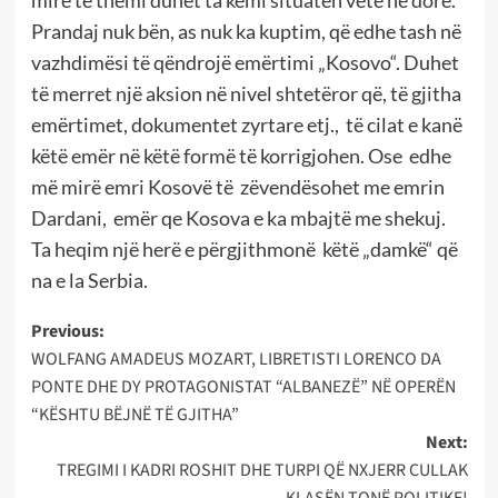
mirë të themi duhet ta kemi situatën vetë në dorë.
Prandaj nuk bën, as nuk ka kuptim, që edhe tash në
vazhdimësi të qëndrojë emërtimi „Kosovo“. Duhet
të merret një aksion në nivel shtetëror që, të gjitha
emërtimet, dokumentet zyrtare etj., të cilat e kanë
këtë emër në këtë formë të korrigjohen. Ose edhe
më mirë emri Kosovë të zëvendësohet me emrin
Dardani, emër qe Kosova e ka mbajtë me shekuj.
Ta heqim një herë e përgjithmonë këtë „damkë“ që
na e la Serbia.
Post
Previous:
WOLFANG AMADEUS MOZART, LIBRETISTI LORENCO DA
navigation
PONTE DHE DY PROTAGONISTAT “ALBANEZË” NË OPERËN
“KËSHTU BËJNË TË GJITHA”
Next:
TREGIMI I KADRI ROSHIT DHE TURPI QË NXJERR CULLAK