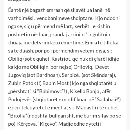
Është një bagazh emrash që sllavët ua lanë, në
vazhdimësi, vendbanimeve shqiptare. Kjo ndodhi
nga se, siç u përmend më lart, serbët e kishin
pushtetin në duar, prandaj arrinin t’i ngulitnin
thuaja me detyrim këto emërtime. Emra të tillë ka
sa të duash, por po i përmendim vetëm disa, si:
Obiliq (sot e quhet Kastriot, që nuk di çfarë lidhje
ka kjo me Obiliqin, por nejse) Orlloviq, Devet
Jugoviq (sot Bardhosh), Serbicë, (sot Skënderaj),
Zubin Potok (!) Babin Most ( kjo nga shqiptarët u
„përshtat” si “Babimovc”!) , Kisella Banja , afër
Podujevës (shqiptarët e modifikuan në “Sallabajë”)
e deri tek qytetet e mëdha , si: Manastiri të quhet
“Bitolla”(ndoshta bullgarisht, me burim sllav po se
po) Kërçova, “Kiçevo”. Madje edhe qyteti i