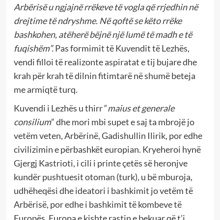
Arbërisë u ngjajnë rrëkeve të vogla që rrjedhin në
drejtime të ndryshme. Në qoftë se këto rrëke
bashkohen, atëherë bëjnë një lumë të madh e të
fuqishëm”.
Pas formimit të Kuvendit të Lezhës,
vendi filloi të realizonte aspiratat e tij bujare dhe
krah për krah të dilnin fitimtarë në shumë beteja
me armiqtë turq.
Kuvendi i Lezhës u thirr “
maius et generale
consilium
”
dhe mori mbi supet e saj ta mbrojë jo
vetëm veten, Arbërinë, Gadishullin Ilirik, por edhe
civilizimin e përbashkët europian. Kryeheroi hynë
Gjergj Kastrioti, i cili i printe çetës së heronjve
kundër pushtuesit otoman (turk), u bë mburoja,
udhëheqësi dhe ideatori i bashkimit jo vetëm të
Arbërisë, por edhe i bashkimit të kombeve të
Europës. Europa e kishte rastin e bekuar që t’i