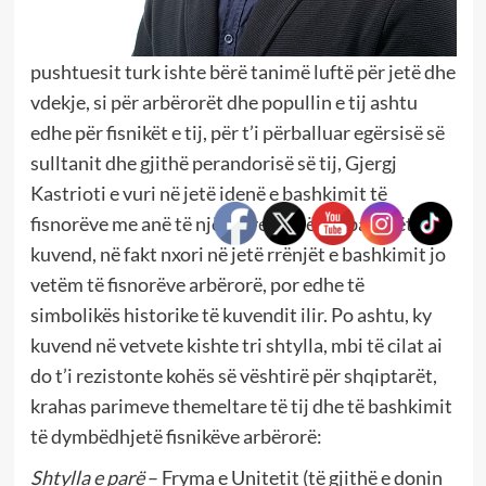
pushtuesit turk ishte bërë tanimë luftë për jetë dhe
vdekje, si për arbërorët dhe popullin e tij ashtu
edhe për fisnikët e tij, për t’i përballuar egërsisë së
sulltanit dhe gjithë perandorisë së tij, Gjergj
Kastrioti e vuri në jetë idenë e bashkimit të
fisnorëve me anë të një Kuvendi të përbashkët. Ky
kuvend, në fakt nxori në jetë rrënjët e bashkimit jo
vetëm të fisnorëve arbërorë, por edhe të
simbolikës historike të kuvendit ilir. Po ashtu, ky
kuvend në vetvete kishte tri shtylla, mbi të cilat ai
do t’i rezistonte kohës së vështirë për shqiptarët,
krahas parimeve themeltare të tij dhe të bashkimit
të dymbëdhjetë fisnikëve arbërorë:
Shtylla e parë
– Fryma e Unitetit (të gjithë e donin