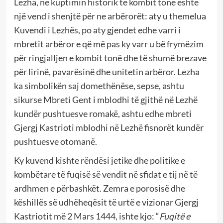
Lezha, në kuptimin historik të kombit tonë është
një vend i shenjtë për ne arbërorët: aty u themelua
Kuvendi i Lezhës, po aty gjendet edhe varri i
mbretit arbëror e që më pas ky varr u bë frymëzim
për ringjalljen e kombit tonë dhe të shumë brezave
për lirinë, pavarësinë dhe unitetin arbëror. Lezha
ka simbolikën saj domethënëse, sepse, ashtu
sikurse Mbreti Gent i mblodhi të gjithë në Lezhë
kundër pushtuesve romakë, ashtu edhe mbreti
Gjergj Kastrioti mblodhi në Lezhë fisnorët kundër
pushtuesve otomanë.
Ky kuvend kishte rëndësi jetike dhe politike e
kombëtare të fuqisë së vendit në sfidat e tij në të
ardhmen e përbashkët. Zemra e porosisë dhe
këshillës së udhëheqësit të urtë e vizionar Gjergj
Kastriotit më 2 Mars 1444, ishte kjo: “
Fuqitë e