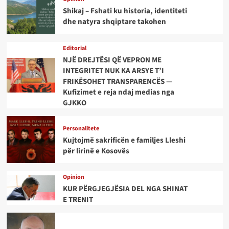
Shikaj – Fshati ku historia, identiteti
dhe natyra shqiptare takohen
Editorial
NJË DREJTËSI QË VEPRON ME
INTEGRITET NUK KA ARSYE T’I
FRIKËSOHET TRANSPARENCËS —
Kufizimet e reja ndaj medias nga
GJKKO
Personalitete
Kujtojmë sakrificën e familjes Lleshi
për lirinë e Kosovës
Opinion
KUR PËRGJEGJËSIA DEL NGA SHINAT
E TRENIT