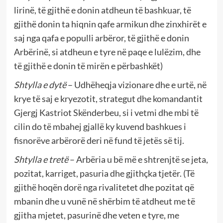
lirinë, të gjithë e donin atdheun të bashkuar, të
gjithë donin ta hiqnin qafe armikun dhe zinxhirët e
saj nga qafa e populli arbëror, të gjithë e donin
Arbërinë, si atdheun e tyre në paqe e lulëzim, dhe
të gjithë e donin të mirën e përbashkët)
Shtylla e dytë
– Udhëheqja vizionare dhe e urtë, në
krye të saj e kryezotit, strategut dhe komandantit
Gjergj Kastriot Skënderbeu, si i vetmi dhe mbi të
cilin do të mbahej gjallë ky kuvend bashkues i
fisnorëve arbërorë deri në fund të jetës së tij.
Shtylla e tretë
– Arbëria u bë më e shtrenjtë se jeta,
pozitat, karriget, pasuria dhe gjithçka tjetër. (Të
gjithë hoqën dorë nga rivalitetet dhe pozitat që
mbanin dhe u vunë në shërbim të atdheut me të
gjitha mjetet, pasurinë dhe veten e tyre, me