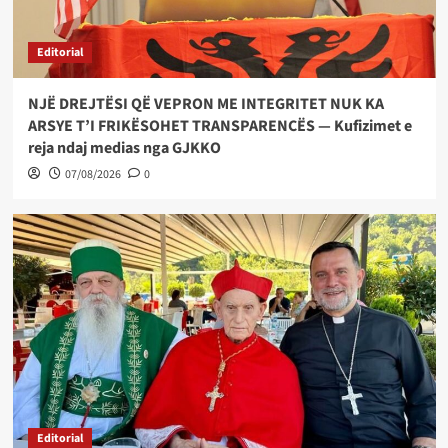
Editorial
NJË DREJTËSI QË VEPRON ME INTEGRITET NUK KA
ARSYE T’I FRIKËSOHET TRANSPARENCËS — Kufizimet e
reja ndaj medias nga GJKKO
07/08/2026
0
Editorial