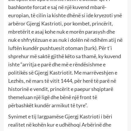
bashkonte forcat e saj në një kuvend mbarë-
europian, të cilin ia kishte dhënë si ide kryezoti ynë
arbëror Gjergj Kastrioti, por kombet, princërit,
mbretërit e asaj kohe nuk e morën parasysh dhe
nuk e shfrytëzuan e as nuk i dolën në ndihëm atij në
luftën kundër pushtuesit otoman (turk). Për t’i
shprehur më saktë gjithë këto sa thamë, ky kuvend
ishte “arritja e parë dhe më e rëndësishme e
politikës së Gjergj Kastriotit. Me marrëveshjen e
Lezhës, në mars të vitit 1444, për herë të parë në
historinë e vendit, princërit e paepur shqiptarë
themeluan një ligë dhe bënë një front të
përbashkët kundër armikut të tyre”.
Synimet e tij largpamëse Gjergj Kastrioti i bëri
realitet në kohën kur e udhëhoqi Arbërinë dhe