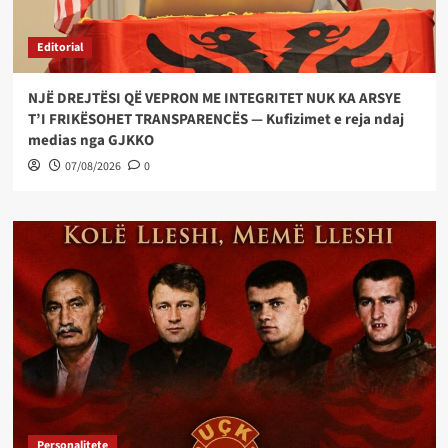
Editorial
NJË DREJTËSI QË VEPRON ME INTEGRITET NUK KA ARSYE
T’I FRIKËSOHET TRANSPARENCËS — Kufizimet e reja ndaj
medias nga GJKKO
07/08/2026
0
Personalitete