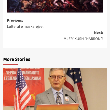
Post
Previous:
Lufterat e maskarejve!
navigation
Next:
MJER’ KUSH “HARRON”!
More Stories