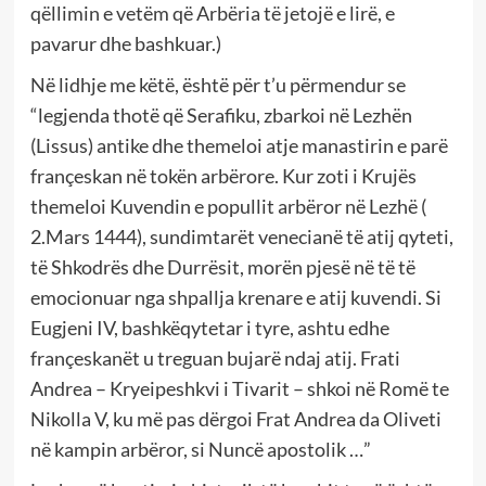
qëllimin e vetëm që Arbëria të jetojë e lirë, e
pavarur dhe bashkuar.)
Në lidhje me këtë, është për t’u përmendur se
“legjenda thotë që Serafiku, zbarkoi në Lezhën
(Lissus) antike dhe themeloi atje manastirin e parë
françeskan në tokën arbërore. Kur zoti i Krujës
themeloi Kuvendin e popullit arbëror në Lezhë (
2.Mars 1444), sundimtarët venecianë të atij qyteti,
të Shkodrës dhe Durrësit, morën pjesë në të të
emocionuar nga shpallja krenare e atij kuvendi. Si
Eugjeni IV, bashkëqytetar i tyre, ashtu edhe
françeskanët u treguan bujarë ndaj atij. Frati
Andrea – Kryeipeshkvi i Tivarit – shkoi në Romë te
Nikolla V, ku më pas dërgoi Frat Andrea da Oliveti
në kampin arbëror, si Nuncë apostolik …”