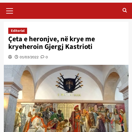
Primary
Menu
Editorial
Çeta e heronjve, në krye me
kryeheroin Gjergj Kastrioti
01/03/2022
0