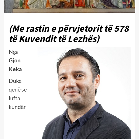
(Me rastin e përvjetorit të 578
të Kuvendit të Lezhës)
Nga
Gjon
Keka
Duke
qenë se
lufta
kundër