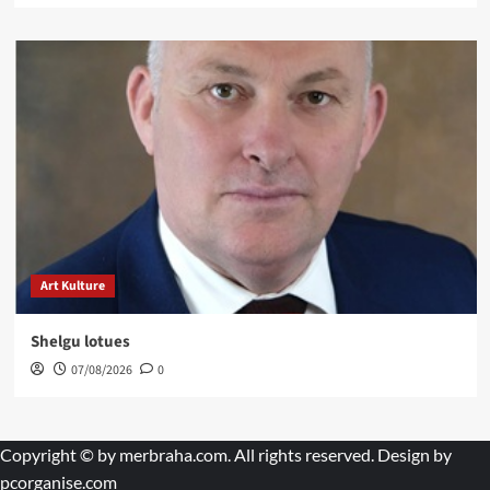
Art Kulture
Shelgu lotues
07/08/2026
0
Copyright © by
merbraha.com
. All rights reserved. Design by
pcorganise.com