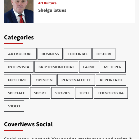
Art Kulture
Shelgu lotues
Categories
ART KULTURE
BUSINESS
EDITORIAL
HISTORI
INTERVISTA
KRIPTOMONEDHAT
LAJME
ME TEPER
NJOFTIME
OPINION
PERSONALITETE
REPORTAZH
SPECIALE
SPORT
STORIES
TECH
TEKNOLOGJIA
VIDEO
CoverNews Social
Social menu is not set. You need to create menu and assign it