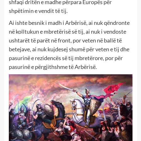
shfaqi dritën e madhe përpara Europës për
shpëtimin e vendit të tij.
Ai ishte besnik i madh i Arbërisë, ai nuk qëndronte
në kolltukun e mbretërisë së tij, ai nuk i vendoste
ushtarët të parët në front, por veten në ballë të
betejave, ai nuk kujdesej shumë për veten e tij dhe
pasurinë e rezidencës së tij mbretërore, por për
pasurinë e përgjithshme të Arbërisë.