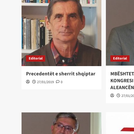
Editorial
Editorial
Precedentët e sherrit shqiptar
MBËSHTET
KONGRESI
27/01/2019
0
ALEANCËN
27/01/2