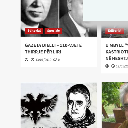
Editorial
Speciale
Editorial
GAZETA DIELLI – 110-VJETË
U MBYLL “
THIRRJE PËR LIRI
KASTRIOT
NË HESHT
13/01/2019
0
13/01/2