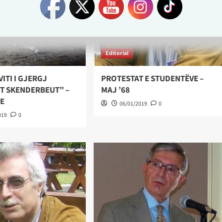
Editorial
VITI I GJERGJ
PROTESTAT E STUDENTËVE –
IT SKENDERBEUT” –
MAJ ’68
JE
06/01/2019
0
019
0