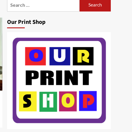
Search
for:
Our Print Shop