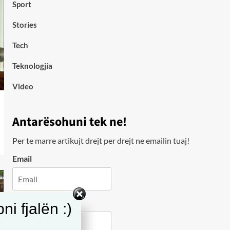
Sport
Stories
Tech
Teknologjia
Video
Antarësohuni tek ne!
Per te marre artikujt drejt per drejt ne emailin tuaj!
Email
City
i fjalën :)