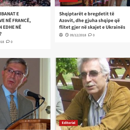
MBANAT E
Shqiptarët e bregdetit të
VE NË FRANCË,
Azovit, dhe gjuha shqipe që
N EDHE NË
flitet gjer në skajet e Ukrainës
?
09/12/2018
0
018
0
Editorial