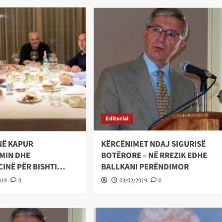
Editorial
NË KAPUR
KËRCËNIMET NDAJ SIGURISË
ZMIN DHE
BOTËRORE – NË RREZIK EDHE
INË PËR BISHTI…
BALLKANI PERËNDIMOR
019
0
03/02/2019
0