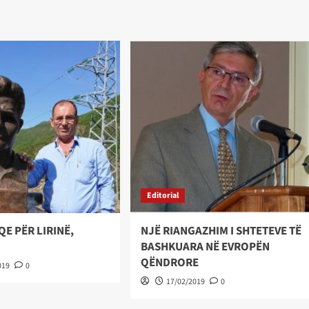
Editorial
QE PËR LIRINË,
NJË RIANGAZHIM I SHTETEVE TË
BASHKUARA NË EVROPËN
QËNDRORE
019
0
17/02/2019
0