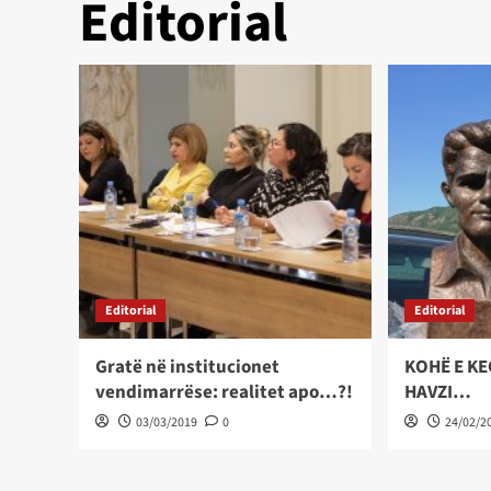
Editorial
Editorial
Editorial
Gratë në institucionet
KOHË E KE
vendimarrëse: realitet apo…?!
HAVZI…
03/03/2019
0
24/02/2