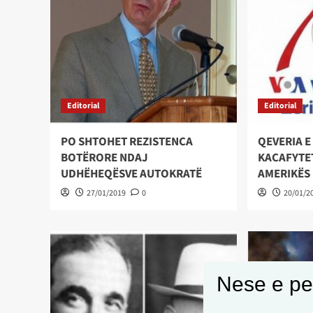
Editorial
Editorial
PO SHTOHET REZISTENCA
QEVERIA E
BOTËRORE NDAJ
KACAFYTET
UDHËHEQËSVE AUTOKRATË
AMERIKËS
27/01/2019
0
20/01/2
Nese e pel