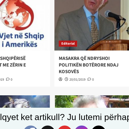
Editorial
 SHQIPËRISË
MASAKRA QË NDRYSHOI
 ME ZËRIN E
POLITIKËN BOTËRORE NDAJ
KOSOVËS
019
0
20/01/2019
0
qyet ket artikull? Ju lutemi përhapn