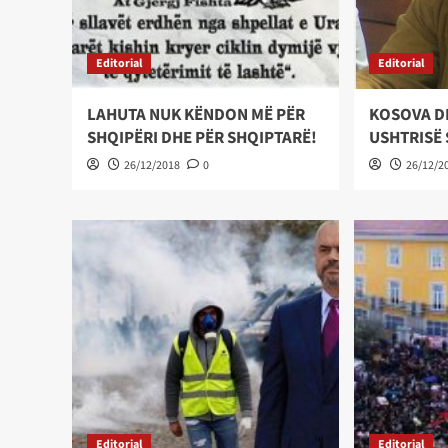
Editorial
Editorial
LAHUTA NUK KËNDON MË PËR
KOSOVA DH
SHQIPËRI DHE PËR SHQIPTARË!
USHTRISË 
26/12/2018
0
26/12/2
Editorial
Editorial