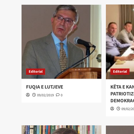
Editorial
Editorial
FUQIA E LUTJEVE
KËTA E KA
PATRIOTI
09/02/2019
0
DEMOKRAC
09/02/2