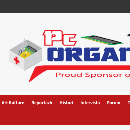
Art Kulture
Reportazh
Histori
Intervista
Forum
T