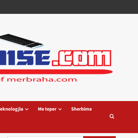
eknologjia
Me teper
Sherbime