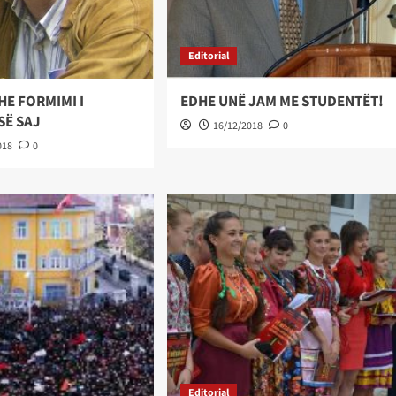
Editorial
E FORMIMI I
EDHE UNË JAM ME STUDENTËT!
SË SAJ
16/12/2018
0
018
0
Editorial