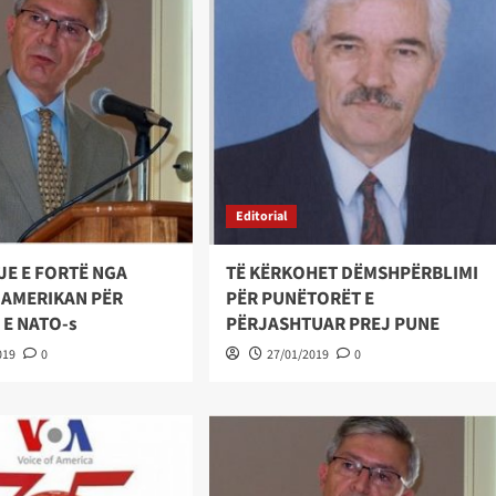
Editorial
JE E FORTË NGA
TË KËRKOHET DËMSHPËRBLIMI
 AMERIKAN PËR
PËR PUNËTORËT E
 E NATO-s
PËRJASHTUAR PREJ PUNE
019
0
27/01/2019
0