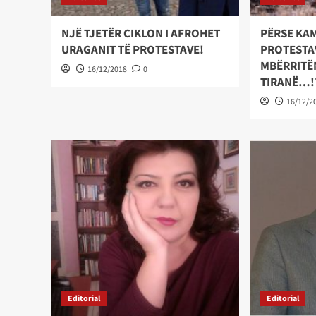
NJË TJETËR CIKLON I AFROHET
PËRSE KA
URAGANIT TË PROTESTAVE!
PROTESTA
MBËRRITË
16/12/2018
0
TIRANË…!
16/12/2
Editorial
Editorial