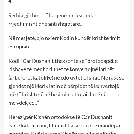
4.
Serbia gjithmonë ka qenë antievropiane,
rrjedhimisht dhe antishqiptare…
Në mesjetë, ajo nxjerr Kodin kundër krishterimit
evropian.
Kodi i Car Dushanit theksonte se “protopapët e
kishave të mëdha duhet të konvertojnë latinët
(arbërorët katolikë) në çdo qytet e fshat. Në rast se
gjendet një klerik latin që përpiqet të konvertojë
një të krishterë në besimin latin, ai do të dënohet
me vdekje:…”
Herezi,për Kishën ortodokse të Car Dushanit,
ishte katolicizmi, fillimisht ai arbëror e mandej ai
evropian. E vërteta me Kishën ortodokse Serbe