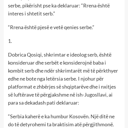
serbe, pikërisht pse ka deklaruar: “Rrena është
interes i shtetit serb.”
“Rrena është pjesë e vetë qenies serbe.”
1.
Dobrica Qosiqi, shkrimtar e ideolog serb, është
konsideruar dhe serbët e konsiderojnë baba i
kombit serb dhe ndër shkrimtarët më të përkthyer
edhe ne bote nga letërsia serbe. I njohur për
platformat e zhbërjes së shqiptarëve dhe i nxitjes
së luftërave të përgjakshme në ish-Jugosllavi, ai
para sa dekadash pati deklaruar:
“Serbia kaherë e ka humbur Kosovën. Një ditë ne
do të detyrohemi ta braktisim atë përgjithmonë.