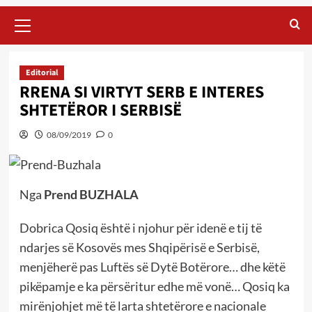
Primary
Menu
Editorial
RRENA SI VIRTYT SERB E INTERES
SHTETËROR I SERBISË
08/09/2019
0
Nga
Prend BUZHALA
Dobrica Qosiq është i njohur për idenë e tij të
ndarjes së Kosovës mes Shqipërisë e Serbisë,
menjëherë pas Luftës së Dytë Botërore… dhe këtë
pikëpamje e ka përsëritur edhe më vonë… Qosiq ka
mirënjohjet më të larta shtetërore e nacionale