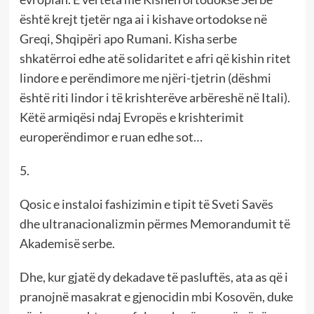
është krejt tjetër nga ai i kishave ortodokse në
Greqi, Shqipëri apo Rumani. Kisha serbe
shkatërroi edhe atë solidaritet e afri që kishin ritet
lindore e perëndimore me njëri-tjetrin (dëshmi
është riti lindor i të krishterëve arbëreshë në Itali).
Këtë armiqësi ndaj Evropës e krishterimit
europerëndimor e ruan edhe sot…
5.
Qosic e instaloi fashizimin e tipit të Sveti Savës
dhe ultranacionalizmin përmes Memorandumit të
Akademisë serbe.
Dhe, kur gjatë dy dekadave të pasluftës, ata as që i
pranojnë masakrat e gjenocidin mbi Kosovën, duke