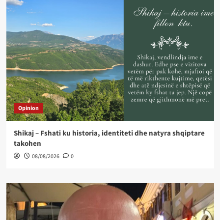
Opinion
Shikaj – Fshati ku historia, identiteti dhe natyra shqiptare
takohen
08/08/2026
0