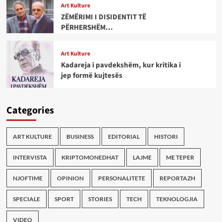
Art Kulture
ZËMËRIMI I DISIDENTIT TË
PËRHERSHËM…
Art Kulture
Kadareja i pavdekshëm, kur kritika i
jep formë kujtesës
Categories
ART KULTURE
BUSINESS
EDITORIAL
HISTORI
INTERVISTA
KRIPTOMONEDHAT
LAJME
ME TEPER
NJOFTIME
OPINION
PERSONALITETE
REPORTAZH
SPECIALE
SPORT
STORIES
TECH
TEKNOLOGJIA
VIDEO