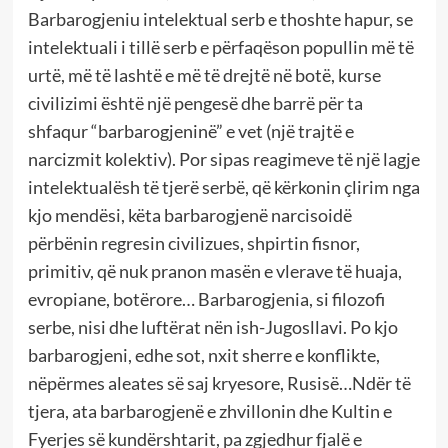
Barbarogjeniu intelektual serb e thoshte hapur, se
intelektuali i tillë serb e përfaqëson popullin më të
urtë, më të lashtë e më të drejtë në botë, kurse
civilizimi është një pengesë dhe barrë për ta
shfaqur “barbarogjeninë” e vet (një trajtë e
narcizmit kolektiv). Por sipas reagimeve të një lagje
intelektualësh të tjerë serbë, që kërkonin çlirim nga
kjo mendësi, këta barbarogjenë narcisoidë
përbënin regresin civilizues, shpirtin fisnor,
primitiv, që nuk pranon masën e vlerave të huaja,
evropiane, botërore… Barbarogjenia, si filozofi
serbe, nisi dhe luftërat nën ish-Jugosllavi. Po kjo
barbarogjeni, edhe sot, nxit sherre e konflikte,
nëpërmes aleates së saj kryesore, Rusisë…Ndër të
tjera, ata barbarogjenë e zhvillonin dhe Kultin e
Fyerjes së kundërshtarit, pa zgjedhur fjalë e