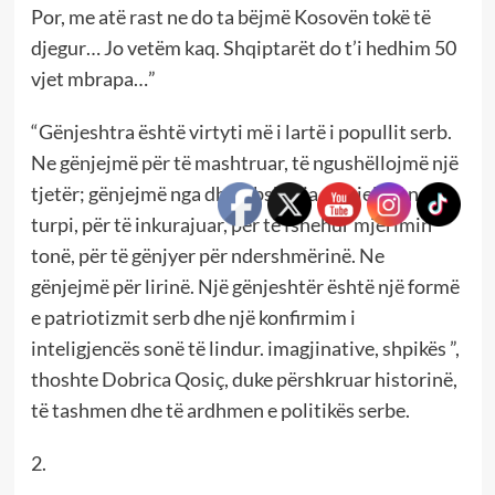
Por, me atë rast ne do ta bëjmë Kosovën tokë të
djegur… Jo vetëm kaq. Shqiptarët do t’i hedhim 50
vjet mbrapa…”
“Gënjeshtra është virtyti më i lartë i popullit serb.
Ne gënjejmë për të mashtruar, të ngushëllojmë një
tjetër; gënjejmë nga dhembshuria, gënjejmë nga
turpi, për të inkurajuar, për të fshehur mjerimin
tonë, për të gënjyer për ndershmërinë. Ne
gënjejmë për lirinë. Një gënjeshtër është një formë
e patriotizmit serb dhe një konfirmim i
inteligjencës sonë të lindur. imagjinative, shpikës ”,
thoshte Dobrica Qosiç, duke përshkruar historinë,
të tashmen dhe të ardhmen e politikës serbe.
2.