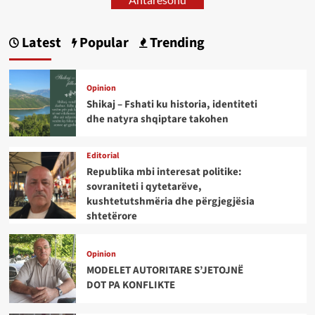
Latest
Popular
Trending
Opinion
Shikaj – Fshati ku historia, identiteti
dhe natyra shqiptare takohen
Editorial
Republika mbi interesat politike:
sovraniteti i qytetarëve,
kushtetutshmëria dhe përgjegjësia
shtetërore
Opinion
MODELET AUTORITARE S’JETOJNË
DOT PA KONFLIKTE