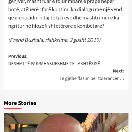
gënjyer, mashtruar e folur mbarë e prapë nëpër
botë, atëherë çfarë kuptimi ka dialogu me një vend
që gjenocidin ndaj të tjerëve dhe mashtrimin e ka
ngritur në filozofi shtetërore e kombëtare?
(Prend Buzhala, rishkrime, 2 gusht 2019)
Post
Previous:
DËSHMI TË PAKRAHASUESHME TË LASHTËSISË
navigation
Next:
Të gjithë flasim për tolerancën…
More Stories