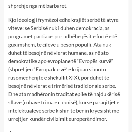
shprehje nga më barbaret.
Kjo ideologji frymëzoi edhe krajlët serbë të atyre
viteve: se Serbisë nuk i duhen demokracia, as
programet partiake, por udhëheqësit e fortë e të
guximshëm, të cilëve u beson populli. Ata nuk
duhet të besojnë në vlerat humane, as në ato
demokratike apo evropiane të “Evropës kurvë”
(shprehjen “Evropa kurvë” e krijuan si moto
rusomëdhenjtë e shekullit XIX), por duhet të
besojnë në vlerat e trimërisë tradicionale serbe.
Dhe ata madhëronin traditat epike të hajdukërisë
sllave (cubave trima e cubnisë), kurse paraqitjet e
intelektualëve serbë kishin të bënin kryesisht me
urrejtjen kundër civlizimit europerëndimor.