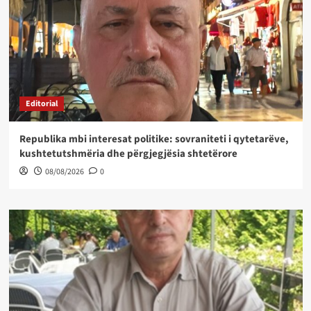
Editorial
Republika mbi interesat politike: sovraniteti i qytetarëve,
kushtetutshmëria dhe përgjegjësia shtetërore
08/08/2026
0