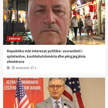
Editorial
Republika mbi interesat politike: sovraniteti i
qytetarëve, kushtetutshmëria dhe përgjegjësia
shtetërore
08/08/2026
0