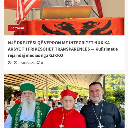
Editorial
NJË DREJTËSI QË VEPRON ME INTEGRITET NUK KA
ARSYE T’I FRIKËSOHET TRANSPARENCËS — Kufizimet e
reja ndaj medias nga GJKKO
07/08/2026
0