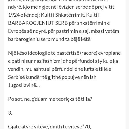
ndyrë, kjo më ngjet në lëvizjen serbe që prej vitit
1924 e këndej: Kulti i Shkatërrimit, Kulti i
BARBAROGJENIUT SERB për shkatërrimin e
Evropës së ndyrë, për pastrimin e saj, mbasi vetëm
barbarogjeniu serb mund ta bëjë këtë.
Një këso ideologjie të pastërtisë (racore) evropiane
e pati nisur nazifashizmi dhe përfundoi aty ku e ka
vendin, mu ashtu si përfundoi dhe lufta e tillë e
Serbisë kundër të gjithë popujve nën ish
Jugosllavinë…
Po sot, ne, ç’duam me teoriçka të tilla?
3.
Gjatë atyre viteve, dmth të viteve ’70,