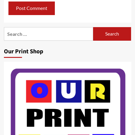
Search
for:
Our Print Shop