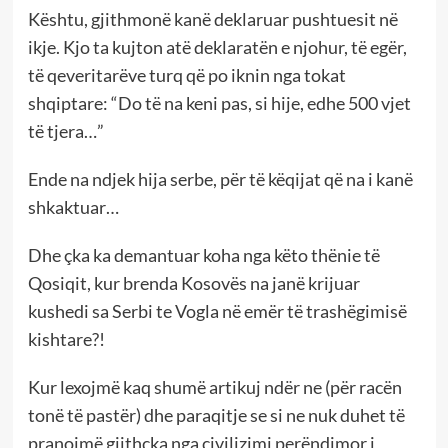
Kështu, gjithmonë kanë deklaruar pushtuesit në
ikje. Kjo ta kujton atë deklaratën e njohur, të egër,
të qeveritarëve turq që po iknin nga tokat
shqiptare: “Do të na keni pas, si hije, edhe 500 vjet
të tjera…”
Ende na ndjek hija serbe, për të këqijat që na i kanë
shkaktuar…
Dhe çka ka demantuar koha nga këto thënie të
Qosiqit, kur brenda Kosovës na janë krijuar
kushedi sa Serbi te Vogla në emër të trashëgimisë
kishtare?!
Kur lexojmë kaq shumë artikuj ndër ne (për racën
tonë të pastër) dhe paraqitje se si ne nuk duhet të
pranojmë gjithçka nga civilizimi perëndimor i