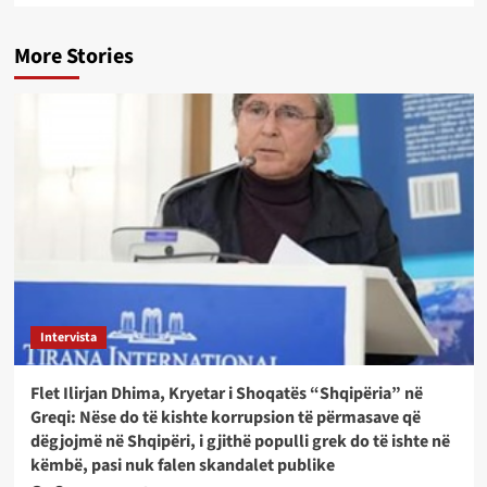
More Stories
Intervista
Flet Ilirjan Dhima, Kryetar i Shoqatës “Shqipëria” në
Greqi: Nëse do të kishte korrupsion të përmasave që
dëgjojmë në Shqipëri, i gjithë populli grek do të ishte në
këmbë, pasi nuk falen skandalet publike