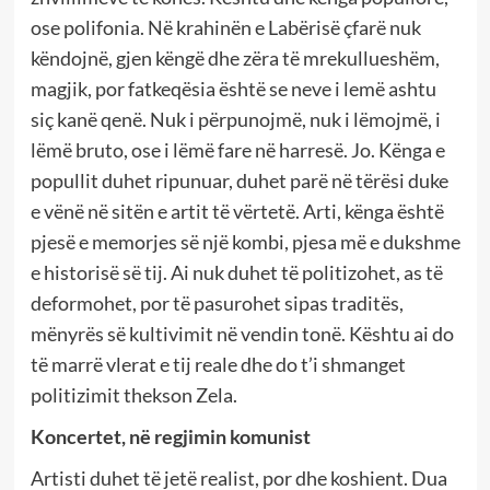
ose polifonia. Në krahinën e Labërisë çfarë nuk
këndojnë, gjen këngë dhe zëra të mrekullueshëm,
magjik, por fatkeqësia është se neve i lemë ashtu
siç kanë qenë. Nuk i përpunojmë, nuk i lëmojmë, i
lëmë bruto, ose i lëmë fare në harresë. Jo. Kënga e
popullit duhet ripunuar, duhet parë në tërësi duke
e vënë në sitën e artit të vërtetë. Arti, kënga është
pjesë e memorjes së një kombi, pjesa më e dukshme
e historisë së tij. Ai nuk duhet të politizohet, as të
deformohet, por të pasurohet sipas traditës,
mënyrës së kultivimit në vendin tonë. Kështu ai do
të marrë vlerat e tij reale dhe do t’i shmanget
politizimit thekson Zela.
Koncertet, në regjimin komunist
Artisti duhet të jetë realist, por dhe koshient. Dua