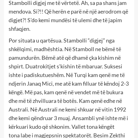
Stambolli digjej me të vërtetë. Ah, sa pa shans jam
mendova. Si?!! Që herën e parë në një aerodrom që
digjet?! S’do kemi mundësi të ulemi dhe të japim
shfaqjen.
Por situata u qartësua. Stambolli “digjej” nga
shkëlqimi, madhështia. Në Stamboll ne bëmë të
pamundurën. Bëmë atë që dhamë çka kishim në
shpirt. Duatrokitjet s’kishin të mbaruar. Suksesi
ishte i padiskutueshëm. Në Turqi kam qenë me të
ndjerin Janaq Mici, me atë kam filluar të këndoj 2-3
këngë. Më pas, kam qenë në vendet më të bukura
dhe më të zhvilluara të botës. Kam qenë edhe në
Australi. Në Australi ne kemi shkuar në vitin 1992
dhe kemi qëndruar 3 muaj. Ansambli ynë ishte më i
kërkuari kudo që shkonim. Vallet tona këngët
tona labe i magjepsnin spektatorët. Besim Zekthi