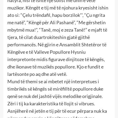
natyra, nisi të ishte një solist me unin e vetë
muzikor. Këngët e tij më të njohura kryesisht ishin
ato si: “Çelu trëndafil, hapu borzilok”’, “Çu ngrita
me natë”, “Këngë për Ali Pashanë”, “Me gërshetin
mbytmë mua!”, “Tanë, moj e zeza Tanë!” e mjaft të
tjera, të cilat duartrokiteshin gjatë gjithë
performancës. Në gjirin e Ansamblit Shtetëror të
Këngëve e të Valleve Popullore Hysniu
interpretonte midis figurave dinjitoze të këngës,
dhe ikonave të muzikës popullore. Kjo e fundit e
lartësonte po aq dhe atë vetë.
Mund të themi se ai mbetet një interpretues i
timbrikës së këngës së mirëfilltë popullore duke
qenë se nuk del jashtë vijës melodike origjinale.
Zëri i tij ka karakteristika të llojit si vibrues.
Asnjëherë në jetën e tij për të ecur përpara nuk ka