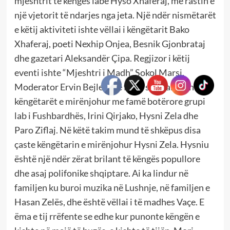
mjeshtrit të këngës labe Hyso Xhaferaj, me rastin e
një vjetorit të ndarjes nga jeta. Një ndër nismëtarët
e këtij aktiviteti ishte vëllai i këngëtarit Bako
Xhaferaj, poeti Nexhip Onjea, Besnik Gjonbrataj
dhe gazetari Aleksandër Çipa. Regjizor i këtij
eventi ishte “Mjeshtri i Madh” Sokol Marsi.
Moderator Ervin Bejleri. Të ftuar special ishin
këngëtarët e mirënjohur me famë botërore grupi
lab i Fushbardhës, Irini Qirjako, Hysni Zela dhe
Paro Ziflaj. Në këtë takim mund të shkëpus disa
çaste këngëtarin e mirënjohur Hysni Zela. Hysniu
është një ndër zërat brilant të këngës popullore
dhe asaj polifonike shqiptare. Ai ka lindur në
familjen ku buroi muzika në Lushnje, në familjen e
Hasan Zelës, dhe është vëllai i të madhes Vaçe. E
ëma e tij rrëfente se edhe kur punonte këngën e