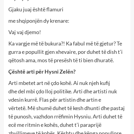
Gjaku juaj është flamuri
me shqiponjën dy krenare:
Vaj vaj djemo!
Ka vargje më të bukura?! Ka fabul më të gjetur? Te
gurra e popullit gjen xhevaire, por duhet të dish t’i
qëtosh ama, mos të presësh të ti bien dhuratë.
Çështë arti për Hysni Zelën?
Arti mbetet art në çdo kohë. Ai nuk njeh kufij
dhe del mbi çdo lloj politike. Arti dhe artisti nuk
vdesin kurrë. Flas për artistin dhe artin e
vërtetë. Më shumë duhet të kesh dhunti dhe pastaj
të punosh, vazhdon rrëfimin Hysniu. Arti duhet të
ecë me ritmin e kohës, duhet t’i paraprijë
zhvillimeve të kohës. Kështu dhe kënga popullore,