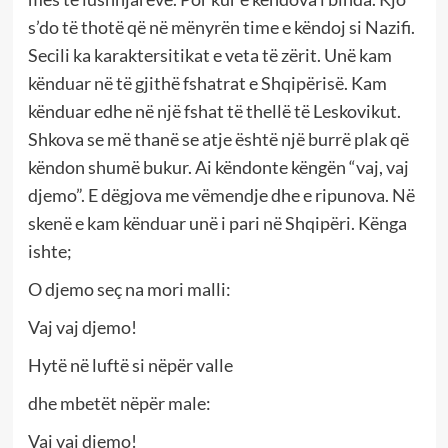
s’do të thotë që në mënyrën time e këndoj si Nazifi.
Secili ka karaktersitikat e veta të zërit. Unë kam
kënduar në të gjithë fshatrat e Shqipërisë. Kam
kënduar edhe në një fshat të thellë të Leskovikut.
Shkova se më thanë se atje është një burrë plak që
këndon shumë bukur. Ai këndonte këngën “vaj, vaj
djemo”. E dëgjova me vëmendje dhe e ripunova. Në
skenë e kam kënduar unë i pari në Shqipëri. Kënga
ishte;
O djemo seç na mori malli:
Vaj vaj djemo!
Hytë në luftë si nëpër valle
dhe mbetët nëpër male:
Vaj vaj djemo!