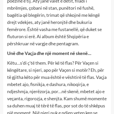
poezinë e tij. Aty janë valët e detit, flladi i
mbrëmjes, çobani në stan, punëtori në fushë,
bagëtia që blegërin, trimat që shkojnë me këngë
drejt vdekjes, aty janë heronjtë dhe bukuria
femërore. Është vasha me fustanellë, që duket se
fluturon si erë. Ai album është Shqipëria e
përshkruar në vargje dhe pentagram.
Unë dhe Vaçja dhe një moment në skenë…
Këtu…s’di ç’të them. Për kë të flas? Për Vaçen si
këngëtare, si njeri, apo për Vaçen si motër? Eh, për
të gjitha këto për mua është e vështirë të flas. Vaçja
mbetet ajo, fisnikja, e dashura, nikoqirja, e
ndjeshmja, njerëzorja, por…në skenë, mbetet ajo e
veçanta, rigorozja, e shenjta. Kam shumë momente
sa duhen muaj të tërë të flas, por sot do të shkëpus
një moment. Një njeri nuk e ndjen veten keq se