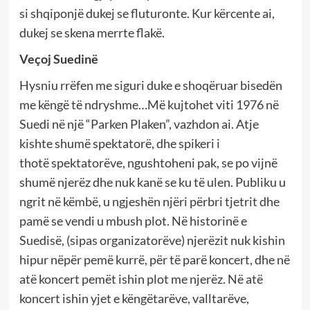
si shqiponjë dukej se fluturonte. Kur kërcente ai,
dukej se skena merrte flakë.
Veçoj Suedinë
Hysniu rrëfen me siguri duke e shoqëruar bisedën
me këngë të ndryshme…Më kujtohet viti 1976 në
Suedi në një “Parken Plaken”, vazhdon ai. Atje
kishte shumë spektatorë, dhe spikeri i
thotë spektatorëve, ngushtoheni pak, se po vijnë
shumë njerëz dhe nuk kanë se ku të ulen. Publiku u
ngrit në këmbë, u ngjeshën njëri përbri tjetrit dhe
pamë se vendi u mbush plot. Në historinë e
Suedisë, (sipas organizatorëve) njerëzit nuk kishin
hipur nëpër pemë kurrë, për të parë koncert, dhe në
atë koncert pemët ishin plot me njerëz. Në atë
koncert ishin yjet e këngëtarëve, valltarëve,