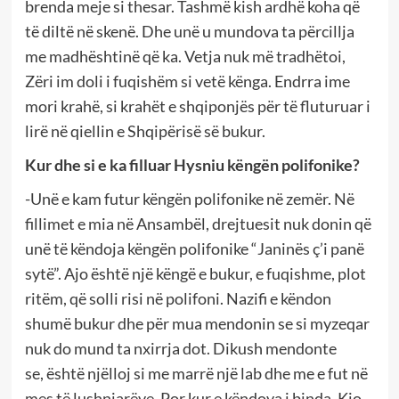
brenda meje si thesar. Tashmë kish ardhë koha që
të diltë në skenë. Dhe unë u mundova ta përcillja
me madhështinë që ka. Vetja nuk më tradhëtoi,
Zëri im doli i fuqishëm si vetë kënga. Endrra ime
mori krahë, si krahët e shqiponjës për të fluturuar i
lirë në qiellin e Shqipërisë së bukur.
Kur dhe si e ka filluar Hysniu këngën polifonike?
-Unë e kam futur këngën polifonike në zemër. Në
fillimet e mia në Ansambël, drejtuesit nuk donin që
unë të këndoja këngën polifonike “Janinës ç’i panë
sytë”. Ajo është një këngë e bukur, e fuqishme, plot
ritëm, që solli risi në polifoni. Nazifi e këndon
shumë bukur dhe për mua mendonin se si myzeqar
nuk do mund ta nxirrja dot. Dikush mendonte
se, është njëlloj si me marrë një lab dhe me e fut në
mes të lushnjarëve. Por kur e këndova i binda. Kjo