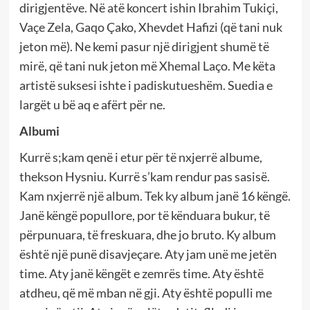
dirigjentëve. Në atë koncert ishin Ibrahim Tukiçi,
Vaçe Zela, Gaqo Çako, Xhevdet Hafizi (që tani nuk
jeton më). Ne kemi pasur një dirigjent shumë të
mirë, që tani nuk jeton më Xhemal Laço. Me këta
artistë suksesi ishte i padiskutueshëm. Suedia e
largët u bë aq e afërt për ne.
Albumi
Kurrë s;kam qenë i etur për të nxjerrë albume,
thekson Hysniu. Kurrë s’kam rendur pas sasisë.
Kam nxjerrë një album. Tek ky album janë 16 këngë.
Janë këngë popullore, por të kënduara bukur, të
përpunuara, të freskuara, dhe jo bruto. Ky album
është një punë disavjeçare. Aty jam unë me jetën
time. Aty janë këngët e zemrës time. Aty është
atdheu, që më mban në gji. Aty është populli me