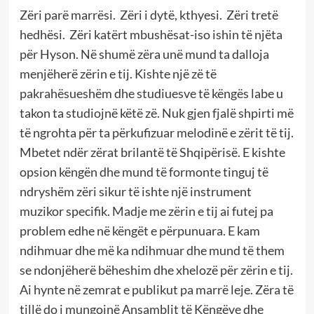
Zëri parë marrësi. Zëri i dytë, kthyesi. Zëri tretë
hedhësi. Zëri katërt mbushësat-iso ishin të njëta
për Hyson. Në shumë zëra unë mund ta dalloja
menjëherë zërin e tij. Kishte një zë të
pakrahësueshëm dhe studiuesve të këngës labe u
takon ta studiojnë këtë zë. Nuk gjen fjalë shpirti më
të ngrohta për ta përkufizuar melodinë e zërit të tij.
Mbetet ndër zërat brilantë të Shqipërisë. E kishte
opsion këngën dhe mund të formonte tinguj të
ndryshëm zëri sikur të ishte një instrument
muzikor specifik. Madje me zërin e tij ai futej pa
problem edhe në këngët e përpunuara. E kam
ndihmuar dhe më ka ndihmuar dhe mund të them
se ndonjëherë bëheshim dhe xhelozë për zërin e tij.
Ai hynte në zemrat e publikut pa marrë leje. Zëra të
tillë do i mungojnë Ansamblit të Këngëve dhe