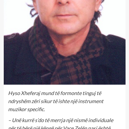
Hyso Xheferaj mund të formonte tinguj të
ndryshëm zëri sikur të ishte një instrument
muzikor specific.
– Unë kurrë s’do të merrja një nismë individuale
për të bërë një këngë për Vaçe Zelën pasi është