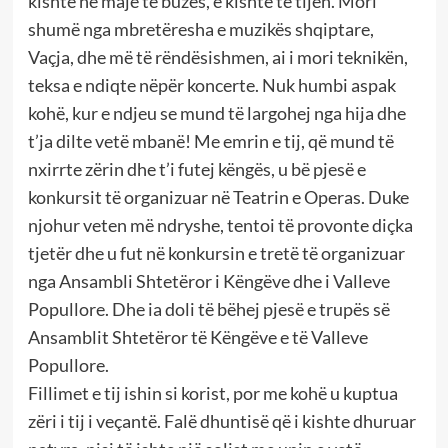
kishte në majë të buzës, e kishte të tijën. Mori
shumë nga mbretëresha e muzikës shqiptare,
Vaçja, dhe më të rëndësishmen, ai i mori teknikën,
teksa e ndiqte nëpër koncerte. Nuk humbi aspak
kohë, kur e ndjeu se mund të largohej nga hija dhe
t’ja dilte vetë mbanë! Me emrin e tij, që mund të
nxirrte zërin dhe t’i futej këngës, u bë pjesë e
konkursit të organizuar në Teatrin e Operas. Duke
njohur veten më ndryshe, tentoi të provonte diçka
tjetër dhe u fut në konkursin e tretë të organizuar
nga Ansambli Shtetëror i Këngëve dhe i Valleve
Popullore. Dhe ia doli të bëhej pjesë e trupës së
Ansamblit Shtetëror të Këngëve e të Valleve
Popullore.
Fillimet e tij ishin si korist, por me kohë u kuptua
zëri i tij i veçantë. Falë dhuntisë që i kishte dhuruar