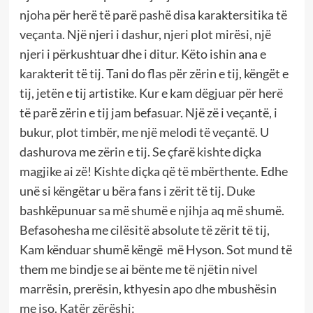
njoha për herë të parë pashë disa karaktersitika të
veçanta. Një njeri i dashur, njeri plot mirësi, një
njeri i përkushtuar dhe i ditur. Këto ishin ana e
karakterit të tij. Tani do flas për zërin e tij, këngët e
tij, jetën e tij artistike. Kur e kam dëgjuar për herë
të parë zërin e tij jam befasuar. Një zë i veçantë, i
bukur, plot timbër, me një melodi të veçantë. U
dashurova me zërin e tij. Se çfarë kishte diçka
magjike ai zë! Kishte diçka që të mbërthente. Edhe
unë si këngëtar u bëra fans i zërit të tij. Duke
bashkëpunuar sa më shumë e njihja aq më shumë.
Befasohesha me cilësitë absolute të zërit të tij,
Kam kënduar shumë këngë më Hyson. Sot mund të
them me bindje se ai bënte me të njëtin nivel
marrësin, prerësin, kthyesin apo dhe mbushësin
me iso. Katër zërëshi: