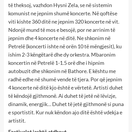
të theksoj, vazhdon Hysni Zela, se në sistemin
komunist ne jepnim shumë koncerte. Në qoftëse
viti kishte 360 ditë ne jepnim 320 koncerte në vit.
Ndonjë mund të mos e besojë, por ne arrinim të
jepnim dhe 4 koncerte në ditë. Ne shkonim në
Petrelë (koncerti ishte në orën 10 të mëngjesit), ku
ishim 2-3 këngëtarë dhe dy orkestra. Mbaronim
koncertin në Petrelë 1-1.5 orë dhe i hipnim
autobuzit dhe shkonim në Bathore. E kështu me
radhë edhe në shumë vende të tjera. Por që jepnim
4 koncerte në ditë kjo është e vërtetë. Artisti duhet
të këndojë gjithmonë. Ai duhet të jetë në lëvizje,
dinamik, energjik… Duhet të jetë gjithmonë si puna
e sportistit. Kur nuk këndon ajo ditë është vdekja e
artistit.
Festivalet jashtë atdheut..