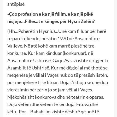
shtëpisë.
-Çdo profesion e ka një fillim, e ka një pikë
nisjeje…Fillesat e këngës për Hysni Zelën?
(Hh…Psherëtin Hysniu)…Unë kam filluar për herë
të parë të këndoj në vitin 1970 në Ansamblin e
Valleve. Në atë kohë kam marrë pjesë në tre
konkurse. Kur kam kënduar (konkuruar), në
Ansamblin e Ushtrisë, Gaqo Avrazi ishte dirigjent i
Asamblit të Ushtrisë. Kur më dëgjoi ai më thotë se
meqenëse je vëllai i Vaçes nuk do të presësh listën,
por menjëherë ti ke fituar. Doja t’i thoja se unë dua
vlerësimin për zërin jo se jam vëllai i Vaçes.
Njëkohësisht konkurova dhe në teatrin e operas.
Doja vetëm dhe vetëm të këndoja. Fitova dhe
këtu. Por… Bababi im kishte dëshirë që unë të