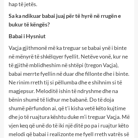
hap të jetës.
Sa ka ndikuar babai juaj për të hyrë në rrugën e
bukur të këngës?
Babai i Hysniut
Vaçja gjithmonë më ka treguar se babai ynë i binte
në mënyrë të shkëlqyer fyellit. Netëve vonë, kur ne
të gjithë mblidheshim në shtëpi (tregon Vaçja),
babai merrte fyellin në duar dhe fillonte dhe i binte.
Ne rinim rreth tij si pëllumba dhe e shihnim si të
magjepsur. Meloditë ishin të ndryshme dhe na
bënin shumë të lidhur me babanë. Do të doja
shumë përfundon ai, që t’i kisha vetë këto kujtime
dhe jo të ruajtura kështu duke m’i treguar Vaçja. Më
vjen keq që unë do të iki një ditë po pa i ruajtur këto
melodi që babai i realizonte me fyell rreth vatrës së