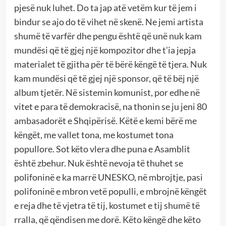
pjesë nuk luhet. Do ta jap atë vetëm kur të jem i
bindur se ajo do të vihet në skenë. Ne jemi artista
shumë të varfër dhe pengu është që unë nuk kam
mundësi që të gjej një kompozitor dhe t’ia jepja
materialet të gjitha për të bërë këngë të tjera. Nuk
kam mundësi që të gjej një sponsor, që të bëj një
album tjetër. Në sistemin komunist, por edhe në
vitet e para të demokracisë, na thonin se ju jeni 80
ambasadorët e Shqipërisë. Këtë e kemi bërë me
këngët, me vallet tona, me kostumet tona
popullore. Sot këto vlera dhe puna e Asamblit
është zbehur. Nuk është nevoja të thuhet se
polifoninë e ka marrë UNESKO, në mbrojtje, pasi
polifoninë e mbron vetë populli, e mbrojnë këngët
e reja dhe të vjetra të tij, kostumet e tij shumë të
rralla, që qëndisen me dorë. Këto këngë dhe këto