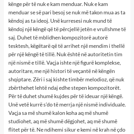
kënge për të nuk e kam menduar. Nuk e kam
menduar se së pari besoj se nuk më takon mua as ta
këndoj as ta ideoj. Unë kurresesi nuk mund të
këndoj një këngë që të përcjellë jetën e vrullshme të
saj. Duhet të mblidhen kompozitorë autorë
tesktesh, këgëtarë që të arrihet një mendim i thellë
për një këngë të tillë. Nuk është në autoritetin tim
një nismë e tillë. Vaçja ishte një figurë komplekse,
autoritare, me një histori të veçantë në këngën
shqiptare. Zëri i saj kishte timbër melodioz, që nuk
zbërthehet lehtë ndaj edhe stepen kompozitorët.
Për të duhet shumë kujdes për të ideuar një këngë.
Unë vetë kurrë s’do të merrja një nismë individuale.
Vaçja sa më shumë kalon koha aq më shumë
studiohet, aq më shumë dëgjohet, aq më shumë
flitet për të. Ne ndihemi sikur e kemi në krah në çdo