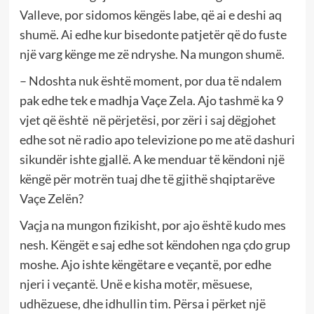
Valleve, por sidomos këngës labe, që ai e deshi aq
shumë. Ai edhe kur bisedonte patjetër që do fuste
një varg kënge me zë ndryshe. Na mungon shumë.
– Ndoshta nuk është moment, por dua të ndalem
pak edhe tek e madhja Vaçe Zela. Ajo tashmë ka 9
vjet që është në përjetësi, por zëri i saj dëgjohet
edhe sot në radio apo televizione po me atë dashuri
sikundër ishte gjallë. A ke menduar të këndoni një
këngë për motrën tuaj dhe të gjithë shqiptarëve
Vaçe Zelën?
Vaçja na mungon fizikisht, por ajo është kudo mes
nesh. Këngët e saj edhe sot këndohen nga çdo grup
moshe. Ajo ishte këngëtare e veçantë, por edhe
njeri i veçantë. Unë e kisha motër, mësuese,
udhëzuese, dhe idhullin tim. Përsa i përket një