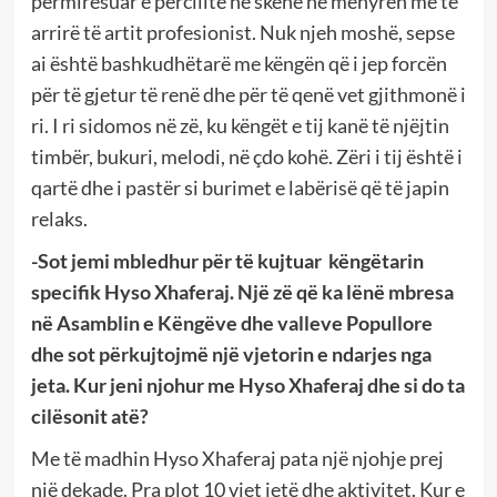
përmirësuar e përcillte në skenë në mënyrën më të
arrirë të artit profesionist. Nuk njeh moshë, sepse
ai është bashkudhëtarë me këngën që i jep forcën
për të gjetur të renë dhe për të qenë vet gjithmonë i
ri. I ri sidomos në zë, ku këngët e tij kanë të njëjtin
timbër, bukuri, melodi, në çdo kohë. Zëri i tij është i
qartë dhe i pastër si burimet e labërisë që të japin
relaks.
-Sot jemi mbledhur për të kujtuar këngëtarin
specifik Hyso Xhaferaj. Një zë që ka lënë mbresa
në Asamblin e Këngëve dhe valleve Popullore
dhe sot përkujtojmë një vjetorin e ndarjes nga
jeta. Kur jeni njohur me Hyso Xhaferaj dhe si do ta
cilësonit atë?
Me të madhin Hyso Xhaferaj pata një njohje prej
një dekade. Pra plot 10 vjet jetë dhe aktivitet. Kur e