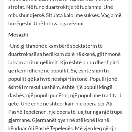
strofat. Në fund duartrokitje të fuqishme. Unë
mbushur djersë. Situata kaloi me sukses. Vaçja më
buzëqeshi. Unë lotova nga gëzimi.
Mesazhi
-Unë gjithmonë e kam bërë spektatorin të
duartrokasë sa herë kam dalë në skenë, gjithmonë
ia kam arritur qëllimit. Kjo është puna dhe shpirti
që i kemi dhënë ne popullit. Siç është shpirti i
popullit që ka hyrë në shpirtin tonë. Populli jonë
është i mrekullueshëm, është një popull këngë
dashës, një popull punëtor, një popull me tradita, i
qetë. Unë edhe në shtëpi kam një opera për Ali
Pashë Tepelenën, një opera të luajtur nga një trupë
gjermane. Gjermanët qysh në atë kohë i kanë
kënduar Ali Pashë Tepelenës. Më vjen keq që kjo