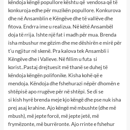
këndoja këngë popullore kështu që vendosa që të
konkuroja edhe për muzikën popullore. Konkurova
dhe në Ansamblin e Këngëve dhe të vallëve dhe
fitova. Endrra ime u realizua. Në këtë Ansambël
doja të rrija. Ishte një fat i madh për mua. Brenda
isha mbushur me gëzim dhe me dëshirën e mirë për
t’u ngjitur në skenë. Pra kalova tek Ansambli i
Këngëve dhe i Valleve. Në fillim u futa si
korist..Pastaj drejtuesit më thanë se duhej të
këndoja këngën polifonike. Kisha kohë që e
mendoja. Këndoja dhe fshehurazi nëpër dhomën e
shtëpisë apo rrugëve për në shtëpi. Se di se
si kish hyrë brenda meje kjo këngë dhe pse nuk isha
prej asaj krahine. Ajo këngë më mbushte (dhe më
mbush), më jepte forcë, më jepte jetë, më
frymëzonte, më burrëronte. Ajo rrinte e fshehur