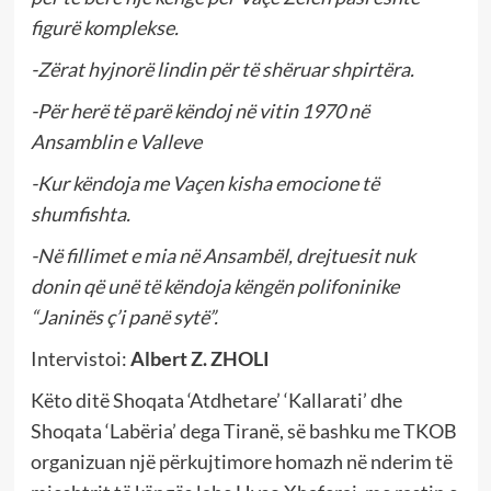
figurë komplekse.
-Zërat hyjnorë lindin për të shëruar shpirtëra.
-Për herë të parë këndoj në vitin 1970 në
Ansamblin e Valleve
-Kur këndoja me Vaçen kisha emocione të
shumfishta.
-Në fillimet e mia në Ansambël, drejtuesit nuk
donin që unë të këndoja këngën polifoninike
“Janinës ç’i panë sytë”.
Intervistoi:
Albert Z. ZHOLI
Këto ditë Shoqata ‘Atdhetare’ ‘Kallarati’ dhe
Shoqata ‘Labëria’ dega Tiranë, së bashku me TKOB
organizuan një përkujtimore homazh në nderim të