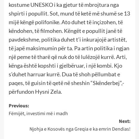
kostume UNESKO i ka gjetur të mbrojtura nga
shpirti i popullit. Sot, mund të ketë më shumë se 13
mijë këngë polifonike. Ato duhet të inçizohen, të
këndohen, të filmohen. Këngët e popullit janë të
pavdekshme, politika duhet t’i inkurajojë artistët,
të japë maksimumin për ta. Pa artin politika i ngjan
një peme të tharë që nuk do të lulëzojë kurrë. Arti,
kënga është kopshti i gjelbëruar, i një kombi. Kjo
s’duhet harruar kurrë. Dua të shoh pëllumbat e
paqes, të guisin të qetë në sheshin “Skënderbej”,-
përfundon Hysni Zela.
Post
Previous:
Fëmijët, investimi më i madh
navigation
Next:
Njohja e Kosovës nga Greqia e ka emrin Dendias!