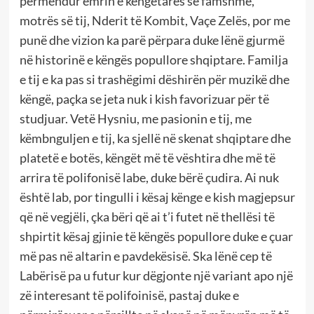
përmendur emrin e këngëtares së famshme,
motrës së tij, Nderit të Kombit, Vaçe Zelës, por me
punë dhe vizion ka parë përpara duke lënë gjurmë
në historinë e këngës popullore shqiptare. Familja
e tij e ka pas si trashëgimi dëshirën për muzikë dhe
këngë, paçka se jeta nuk i kish favorizuar për të
studjuar. Vetë Hysniu, me pasionin e tij, me
këmbnguljen e tij, ka sjellë në skenat shqiptare dhe
platetë e botës, këngët më të vështira dhe më të
arrira të polifonisë labe, duke bërë çudira. Ai nuk
është lab, por tingulli i kësaj kënge e kish magjepsur
që në vegjëli, çka bëri që ai t’i futet në thellësi të
shpirtit kësaj gjinie të këngës popullore duke e çuar
më pas në altarin e pavdekësisë. Ska lënë cep të
Labërisë pa u futur kur dëgjonte një variant apo një
zë interesant të polifoinisë, pastaj duke e