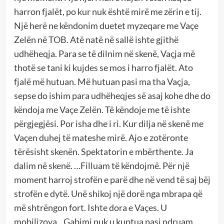
harron fjalët, po kur nuk është mirë me zërin e tij.
Një herë ne këndonim duetet myzeqare me Vaçe
Zelën në TOB. Atë natë në sallë ishte gjithë
udhëheqja. Para se të dilnim në skenë, Vaçja më
thotë se tani ki kujdes se mos i harro fjalët. Ato
fjalë më hutuan. Më hutuan pasi ma tha Vaçja,
sepse do ishim para udhëheqjes së asaj kohe dhe do
këndoja me Vaçe Zelën. Të këndoje me të ishte
përgjegjësi. Por isha dhe i ri. Kur dilja në skenë me
Vaçen duhej të mateshe mirë. Ajo e zotëronte
tërësisht skenën. Spektatorin e mbërthente. Ja
dalim në skenë. …Filluam të këndojmë. Për një
moment harroj strofën e parë dhe në vend të saj bëj
strofën e dytë. Unë shikoj një dorë nga mbrapa që
më shtrëngon fort. Ishte dora e Vaçes. U
mobilizova…Gabimi nuk u kuptua pasi ndruam