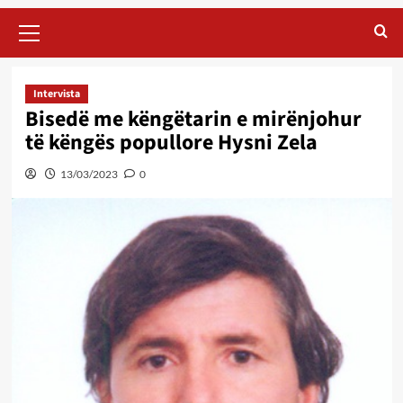
Primary
Menu
Intervista
Bisedë me këngëtarin e mirënjohur
të këngës popullore Hysni Zela
13/03/2023
0