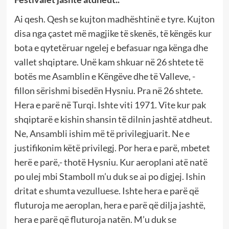
Ai qesh. Qesh se kujton madhështinë e tyre. Kujton
disa nga çastet më magjike të skenës, të këngës kur
bota e qytetëruar ngelej e befasuar nga kënga dhe
vallet shqiptare. Unë kam shkuar në 26 shtete të
botës me Asamblin e Këngëve dhe të Valleve, -
fillon sërishmi bisedën Hysniu. Pra në 26 shtete.
Hera e parë në Turqi. Ishte viti 1971. Vite kur pak
shqiptarë e kishin shansin të dilnin jashtë atdheut.
Ne, Ansambli ishim më të privilegjuarit. Ne e
justifikonim këtë privilegj. Por hera e parë, mbetet
herë e parë,- thotë Hysniu. Kur aeroplani atë natë
po ulej mbi Stamboll m’u duk se ai po digjej. Ishin
dritat e shumta vezulluese. Ishte hera e parë që
fluturoja me aeroplan, hera e parë që dilja jashtë,
hera e parë që fluturoja natën. M’u duk se