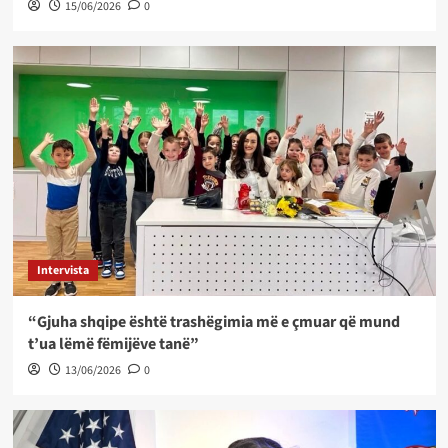
15/06/2026
0
Intervista
“Gjuha shqipe është trashëgimia më e çmuar që mund
t’ua lëmë fëmijëve tanë”
13/06/2026
0