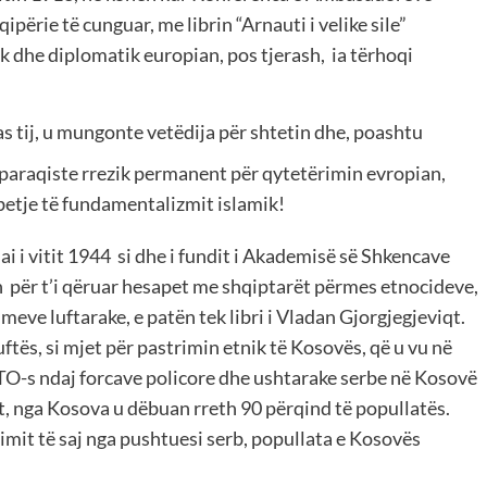
përie të cunguar, me librin “Arnauti i velike sile”
ik dhe diplomatik europian, pos tjerash, ia tërhoqi
as tij, u mungonte vetëdija për shtetin dhe, poashtu
ë paraqiste rrezik permanent për qytetërimin evropian,
etje të fundamentalizmit islamik!
ai i vitit 1944 si dhe i fundit i Akademisë së Shkencave
n për t’i qëruar hesapet me shqiptarët përmes etnocideve,
eve luftarake, e patën tek libri i Vladan Gjorgjegjeviqt.
uftës, si mjet për pastrimin etnik të Kosovës, që u vu në
O-s ndaj forcave policore dhe ushtarake serbe në Kosovë
t, nga Kosova u dëbuan rreth 90 përqind të popullatës.
imit të saj nga pushtuesi serb, popullata e Kosovës