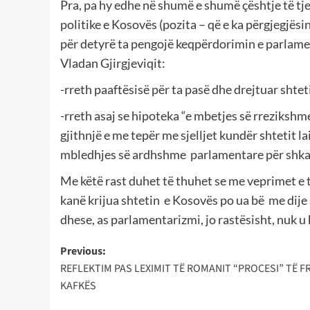
Pra, pa hy edhe në shumë e shumë çështje të tje
politike e Kosovës (pozita – që e ka përgjegjësi
për detyrë ta pengojë keqpërdorimin e parlament
Vladan Gjirgjeviqit:
-rreth paaftësisë për ta pasë dhe drejtuar shtet
-rreth asaj se hipoteka “e mbetjes së rrezikshm
gjithnjë e me tepër me sjelljet kundër shtetit la
mbledhjes së ardhshme parlamentare për shkak 
Me këtë rast duhet të thuhet se me veprimet e t
kanë krijua shtetin e Kosovës po ua bë me dije se
dhese, as parlamentarizmi, jo rastësisht, nuk 
Post
Previous:
REFLEKTIM PAS LEXIMIT TË ROMANIT “PROCESI” TË F
navigation
KAFKËS