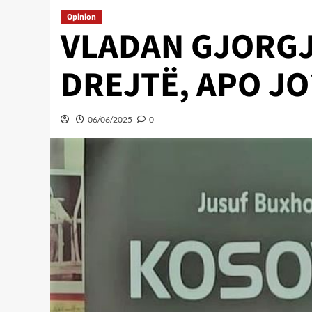
Opinion
VLADAN GJORGJ
DREJTË, APO J
06/06/2025
0