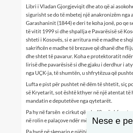
Libri i Vladan Gjorgjeviqit dhe ato që ai asoko
sigurisht se do të mbetej një anakronizëm nga 
Garashaninit (1844) e deri te koha jonë, po qe s
të vitit 1999 si dhe shpallja e Pavarësisë së Ko
shteti i Kosovës, si e arritura më e madhe e sh
sakrificën e madhe të brezave që dhanë dhe fliju
dhe shtet të pavarur. Koha e protektoratit ndërk
lirisë dhe pavarësisë si dhe gjaku i derdhur i a
nga UÇK-ja, të shumtën, u shfrytëzua që pushteti
Lufta e pist për pushtet në dëm të shtetit, siç
së Kryetarit, sot është kthyer në një atentat t
mandatin e deputetëve nga qytetarët.
Pa hy në farsën e cirkut që çdo 48 orë shfaqet 
Nese e pel
në rolin e palaçove ndër më të neveritshmit;
Pa hyrë në skenarin e njëjtë të pozitës dhe të opo