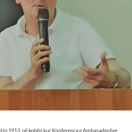
 vitin 1913, në kohën kur Konferenca e Ambasadorëve