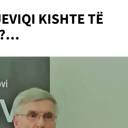
EVIQI KISHTE TË
O?…