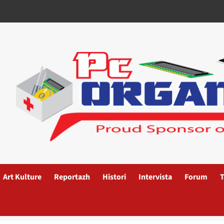
Art Kulture
Reportazh
Histori
Intervista
Forum
T