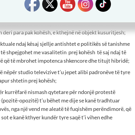
t të vlefshme për asociacionin e komunave serbe me
e, në rrethanat e udhëkryqeve të mëdha gjeopolitike pas
rë kokën se me këtë veprim të strucit Kosovën dhe
m deri para pak kohësh, e kthejnë në objekt kusuritjesh;
ktuale ndaj kësaj sjellje antishtet e politikës së tanishme
 të shpejgohet me vasalitetin prej kohësh të saj ndaj të
rë që të mbrohet impotenca shkencore dhe titujt hibridë;
 nëpër studio televizive t’u jepet alibi padronëve të tyre
apur shtetin prej kohësh;
ër kurrëfarë nismash qytetare për ndonjë protestë
 (pozitë-opozitë) t’u bëhet me dije se kanë tradhtuar
osovës, nga një vend me aleatë të fuqishëm perëndimorë, që
, sot e kanë kthyer kundër tyre saqë t’i vihen edhe