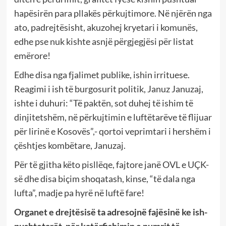
hapësirën para pllakës përkujtimore. Në njërën nga
ato, padrejtësisht, akuzohej kryetari i komunës,
edhe pse nuk kishte asnjë përgjegjësi për listat
emërore!
Edhe disa nga fjalimet publike, ishin irrituese.
Reagimi i ish të burgosurit politik, Januz Januzaj,
ishte i duhuri: “Të paktën, sot duhej të ishim të
dinjitetshëm, në përkujtimin e luftëtarëve të flijuar
për lirinë e Kosovës”,- qortoi veprimtari i hershëm i
çështjes kombëtare, Januzaj.
Për të gjitha këto pisllëqe, fajtore janë OVL e UÇK-
së dhe disa biçim shoqatash, kinse, “të dala nga
lufta”, madje pa hyrë në luftë fare!
Organet e drejtësisë ta adresojnë fajësinë ke ish-
pushtetarët,
për katërfishimin e numrit të