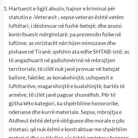
Hartuesit e ligjit abuziv, hajnor e kriminal për
statutin e -Veteranit-, sepse veteran është vetëm
luftëtari, i dëshmuar në fushë-betejë; dhe assesi
kontribuesit mërgimtarë, pa prezencën fizike në
luftime; as mriztarët nën hijen mimozave dhe
pishave në Tiranë, qofshin ata edhe SHTAB-istë; as
të angazhuarit në gadishmërinë në mbrojtjen
territoriale, të cilët nuk janë provuar në betejat
ballore, faktike; as konakxhinjtë, ushqyesit e
luftëtarëve, magarxhinjtë e kualxhinjtë, bartës të
armëve, të cilët janë paguar shumëfish. Për të
gjitha këto kategori, ka shpërblime honororike,
nderuese dhe kurrë materiale. Sepse, mbrojtja e
Atdheut është detyrë obliguese dhe morale e çdo
shtetasi, që nuk është e kontraktuar me shpërblim
material dhe as titullor, siç është emërtesa hyjnore