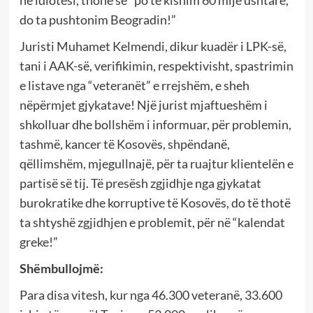
do ta pushtonim Beogradin!”
Juristi Muhamet Kelmendi, dikur kuadër i LPK-së,
tani i AAK-së, verifikimin, respektivisht, spastrimin
e listave nga “veteranët” e rrejshëm, e sheh
nëpërmjet gjykatave! Një jurist mjaftueshëm i
shkolluar dhe bollshëm i informuar, për problemin,
tashmë, kancer të Kosovës, shpëndanë,
qëllimshëm, mjegullnajë, për ta ruajtur klientelën e
partisë së tij. Të presësh zgjidhje nga gjykatat
burokratike dhe korruptive të Kosovës, do të thotë
ta shtyshë zgjidhjen e problemit, për në “kalendat
greke!”
Shëmbullojmë:
Para disa vitesh, kur nga 46.300 veteranë, 33.600