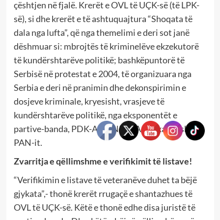
çështjen në fjalë. Krerët e OVL të UÇK-së (të LPK-
së), si dhe krerët e të ashtuquajtura “Shoqata të
dala nga lufta”, që nga themelimi e deri sot janë
dëshmuar si: mbrojtës të kriminelëve ekzekutorë
të kundërshtarëve politikë; bashkëpuntorë të
Serbisë në protestat e 2004, të organizuara nga
Serbia e deri në pranimin dhe dekonspirimin e
dosjeve kriminale, kryesisht, vrasjeve të
kundërshtarëve politikë, nga eksponentët e
partive-banda, PDK-AAK-NISMA, përkatësisht të
PAN-it.
Zvarritja e qëllimshme e verifikimit të listave!
“Verifikimin e listave të veteranëve duhet ta bëjë
gjykata”,- thonë krerët rrugaçë e shantazhues të
OVL të UÇK-së. Këtë e thonë edhe disa juristë të