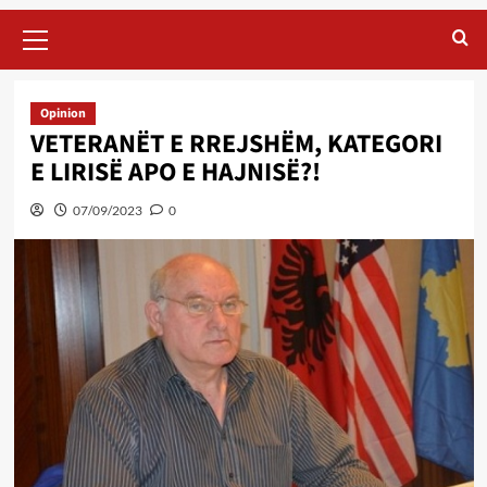
Primary
Menu
Opinion
VETERANËT E RREJSHËM, KATEGORI
E LIRISË APO E HAJNISË?!
07/09/2023
0