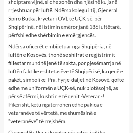
shqiptare vijnë, si dhe zonën dhe njësinë ku janë
rrjeshtuar për luftë. Ndërsa kolegu i tij, Gjeneral
Spiro Butka, kryetar i OVL të UÇK-së, për
Shqipërinë, në listimin emëror janë 186 luftëtarë,
përfshi edhe shërbimin e emërgjencës.
Ndërsa oficerët e mbijetuar nga Shqipëria, në
luftën e Kosovës, thonë se shifrat e regjistrimit
fillestar mund të jenë të sakta, por pjesëmarrja në
luftën faktike e shtetasëve të Shqipërisë, ka qenë e
pakët, simbolike. Pra, hyrje-daljet në Kosovë, qoftë
edhe me uniformën e UÇK-së, nuk plotësojnë, as
për së afërmi, kushtin e të qenit -Veteran-!
Pikërisht, këtu ngatërrohen edhe pakica e
veteranëve të vërtetë, me shumësinë e
“veteranëve” të rrejshëm.
Gjeneral Butka, si kryetar përkatës, i cili ka