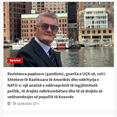
Opinion
Rezistenca paqësore (gandiste), guerila e UÇK-së, roli i
Shteteve të Bashkuara të Amerikës dhe ndërhyrja e
NATO-s: një analizë e ndërveprimit të legjitimitetit
politik, të drejtës ndërkombëtare dhe të së drejtës së
vetëvendosjes së popullit të Kosovës
02/08/2026
0