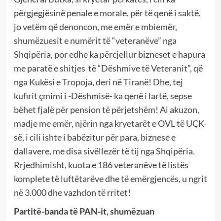
përgjegjësinë penale e morale, për të qenë i saktë,
jo vetëm që denoncon, me emër e mbiemër,
shumëzuesit e numërit të “veteranëve” nga
Shqipëria, por edhe ka përcjellur bizneset e hapura
me paratë e shitjes të “Dëshmive të Veteranit”, që
nga Kukësi e Tropoja, deri në Tiranë! Dhe, tej
kufirit çmimi i -Dëshmisë- ka qenë i lartë, sepse
bëhet fjalë për pension të përjetshëm! Ai akuzon,
madje me emër, njërin nga kryetarët e OVL të UÇK-
së, i cili ishte i babëzitur për para, biznese e
dallavere, me disa sivëllezër të tij nga Shqipëria.
Rrjedhimisht, kuota e 186 veteranëve të listës
komplete të luftëtarëve dhe të emërgjencës, u ngrit
në 3.000 dhe vazhdon të rritet!
Partitë-banda të PAN-it, shumëzuan