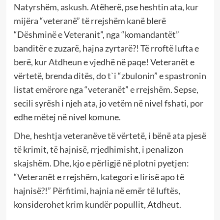
Natyrshëm, askush. Atëherë, pse heshtin ata, kur
mijëra “veteranë” të rrejshëm kanë blerë
“Dëshminë e Veteranit”, nga “komandantët”
banditër e zuzarë, hajna zyrtarë?! Të rroftë lufta e
berë, kur Atdheun e vjedhë në paqe! Veteranët e
vërtetë, brenda ditës, do t`i “zbulonin” e spastronin
listat emërore nga “veteranët” e rrejshëm. Sepse,
secili syrësh i njeh ata, jo vetëm në nivel fshati, por
edhe mëtej në nivel komune.
Dhe, heshtja veteranëve të vërtetë, i bënë ata pjesë
të krimit, të hajnisë, rrjedhimisht, i penalizon
skajshëm. Dhe, kjo e përligjë në plotni pyetjen:
“Veteranët e rrejshëm, kategori e lirisë apo të
hajnisë?!” Përfitimi, hajnia në emër të luftës,
konsiderohet krim kundër popullit, Atdheut.