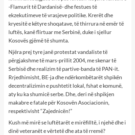
-Flamurit të Dardanisë- dhe festues të
ekzekutimeve të vrasjeve politike. Krerët dhe
kryesitë e këtyre shoqatave, të thirrura në emër të
luftës, kanë flirtuar me Serbinë, duke i sjellur
Kosovës gjëmë të shumta.
Njëra prej tyre janë protestat vandaliste të
përgjakshme të mars-prillit 2004, me skenar të
Serbisë dhe realizim të partive-banda të PAN-it.
Rrjedhimisht, BE-ja dhe ndërkombëtarët shpikën
decentralizimin e pushtetit lokal, fshat e komunë,
aty ku ka shumicë serbe. Dhe, deri në shpikjen
makabre e fatale për Kosovën Asociacionin,
respektivisht “Zajednicën!”
Kush më mirë se luftëtarët e mirëfilltë, i njehë dhe i
dinë veteranët e vërtetë dhe ata të rremë?