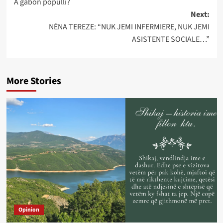
A gabon populli?
navigation
Next:
NËNA TEREZE: “NUK JEMI INFERMIERE, NUK JEMI
ASISTENTE SOCIALE…”
More Stories
Opinion