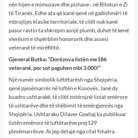
nën hijen e mimozave dhe pishave-, në Bllokun e Zi
të Tiranës. Edhe ata që kanë qenë në gadishmëri të
mbrojtjes klasike territoriale, të cilët nuk kanë
pasur rastin ta shkrepin asnjë plumb, duhet të kenë
vlerësim e shpërblim honororik dhe assesi
veteranë të mirëfilltë.
Gjeneral Butka: “Dorëzova listën me186
veteranë,
por sot paguhen mbi 3.000!”
Një numër simbolik luftëtarësh nga Shqipëria,
qenë pjesëmarrës në luftën e Kosovës. Janë dy
kuadro ushtarakë, të cilët zotërojnë listat emërore
të ushtarëve dhe të shëbimit të emërgjencës nga
Shqipëria. Ushtaraku Dilaver Goxhaj ka publikuar
listën emërore të luftëtarëve prej129
plesëmarrësve. Ai jep detaje nga cilat fshatra