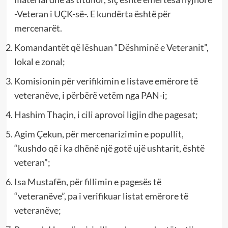
-Veteran i UÇK-së-. E kundërta është për
mercenarët.
Komandantët që lëshuan “Dëshminë e Veteranit”,
lokal e zonal;
Komisionin për verifikimin e listave emërore të
veteranëve, i përbërë vetëm nga PAN-i;
Hashim Thaçin, i cili aprovoi ligjin dhe pagesat;
Agim Çekun, për mercenarizimin e popullit,
“kushdo që i ka dhënë një gotë ujë ushtarit, është
veteran”;
Isa Mustafën, për fillimin e pagesës të
“veteranëve”, pa i verifikuar listat emërore të
veteranëve;