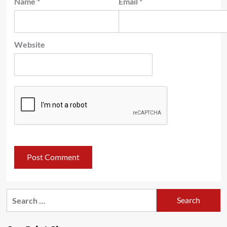
Name
*
Email
*
Website
Search
for: