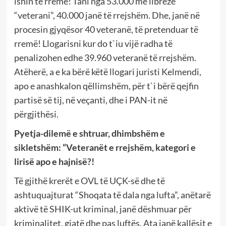
ishin të rremë! Tani nga 53.000 me librezë
“veterani”, 40.000 janë të rrejshëm. Dhe, janë në
procesin gjyqësor 40 veteranë, të pretenduar të
rremë! Llogarisni kur do t`iu vijë radha të
penalizohen edhe 39.960 veteranë të rrejshëm.
Atëherë, a e ka bërë këtë llogari juristi Kelmendi,
apo e anashkalon qëllimshëm, për t`i bërë qejfin
partisë së tij, në veçanti, dhe i PAN-it në
përgjithësi.
Pyetja-dilemë e shtruar, dhimbshëm e
sikletshëm:
“Veteranët e rrejshëm, kategori e
lirisë apo e hajnisë?!
Të gjithë krerët e OVL të UÇK-së dhe të
ashtuquajturat “Shoqata të dala nga lufta”, anëtarë
aktivë të SHIK-ut kriminal, janë dëshmuar për
kriminalitet, gjatë dhe pas luftës. Ata janë kallësit e