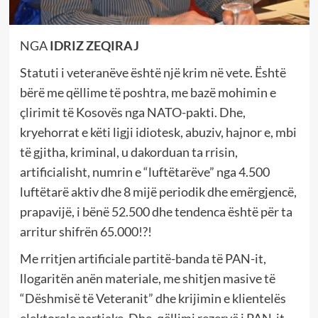
NGA
IDRIZ ZEQIRAJ
Statuti i veteranëve është një krim në vete. Është
bërë me qëllime të poshtra, me bazë mohimin e
çlirimit të Kosovës nga NATO-pakti. Dhe,
kryehorrat e këti ligji idiotesk, abuziv, hajnor e, mbi
të gjitha, kriminal, u dakorduan ta rrisin,
artificialisht, numrin e “luftëtarëve” nga 4.500
luftëtarë aktiv dhe 8 mijë periodik dhe emërgjencë,
prapavijë, i bënë 52.500 dhe tendenca është për ta
arritur shifrën 65.000!?!
Me rritjen artificiale partitë-banda të PAN-it,
llogaritën anën materiale, me shitjen masive të
“Dëshmisë të Veteranit” dhe krijimin e klientelës
elektorale partiake. Dhe, qëllimi rezervë i PAN-it,