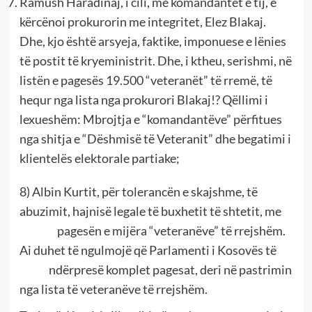
Ramush Haradinaj, i cili, me komandantët e tij, e
kërcënoi prokurorin me integritet, Elez Blakaj.
Dhe, kjo është arsyeja, faktike, imponuese e lënies
të postit të kryeministrit. Dhe, i ktheu, serishmi, në
listën e pagesës 19.500 “veteranët” të rremë, të
hequr nga lista nga prokurori Blakaj!? Qëllimi i
lexueshëm: Mbrojtja e “komandantëve” përfitues
nga shitja e “Dëshmisë të Veteranit” dhe begatimi i
klientelës elektorale partiake;
8) Albin Kurtit, për tolerancën e skajshme, të
abuzimit, hajnisë legale të buxhetit të shtetit, me
pagesën e mijëra “veteranëve” të rrejshëm.
Ai duhet të ngulmojë që Parlamenti i Kosovës të
ndërpresë komplet pagesat, deri në pastrimin
nga lista të veteranëve të rrejshëm.