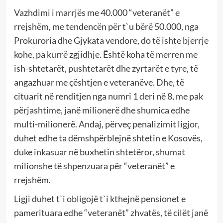
Vazhdimi i marrjës me 40.000 “veteranët” e
rrejshëm, me tendencën për t`u bërë 50.000, nga
Prokuroria dhe Gjykata vendore, do të ishte bjerrje
kohe, pa kurrë zgjidhje. Është koha të merren me
ish-shtetarët, pushtetarët dhe zyrtarët e tyre, të
angazhuar me çështjen e veteranëve. Dhe, të
cituarit në renditjen nga numri 1 deri në 8, me pak
përjashtime, janë milionerë dhe shumica edhe
multi-milionerë. Andaj, përveç penalizimit ligjor,
duhet edhe ta dëmshpërblejnë shtetin e Kosovës,
duke inkasuar në buxhetin shtetëror, shumat
milionshe të shpenzuara për “veteranët” e
rrejshëm.
Ligji duhet t`i obligojë t`i kthejnë pensionet e
pamerituara edhe “veteranët” zhvatës, të cilët janë