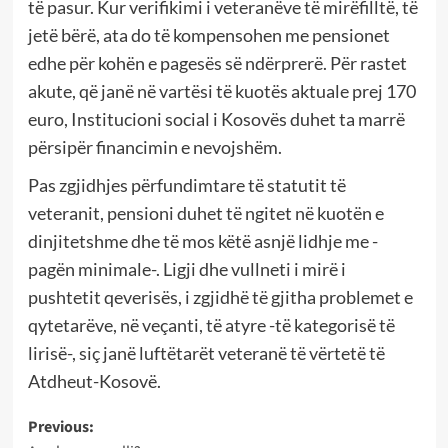
të pasur. Kur verifikimi i veteranëve të mirëfilltë, të
jetë bërë, ata do të kompensohen me pensionet
edhe për kohën e pagesës së ndërprerë. Për rastet
akute, që janë në vartësi të kuotës aktuale prej 170
euro, Institucioni social i Kosovës duhet ta marrë
përsipër financimin e nevojshëm.
Pas zgjidhjes përfundimtare të statutit të
veteranit, pensioni duhet të ngitet në kuotën e
dinjitetshme dhe të mos këtë asnjë lidhje me -
pagën minimale-. Ligji dhe vullneti i mirë i
pushtetit qeverisës, i zgjidhë të gjitha problemet e
qytetarëve, në veçanti, të atyre -të kategorisë të
lirisë-, siç janë luftëtarët veteranë të vërtetë të
Atdheut-Kosovë.
Post
Previous: