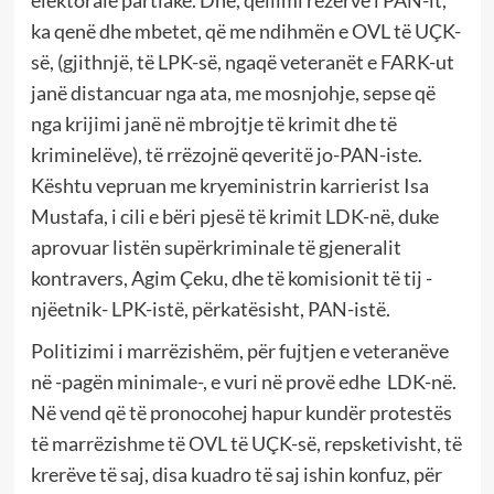
ka qenë dhe mbetet, që me ndihmën e OVL të UÇK-
së, (gjithnjë, të LPK-së, ngaqë veteranët e FARK-ut
janë distancuar nga ata, me mosnjohje, sepse që
nga krijimi janë në mbrojtje të krimit dhe të
kriminelëve), të rrëzojnë qeveritë jo-PAN-iste.
Kështu vepruan me kryeministrin karrierist Isa
Mustafa, i cili e bëri pjesë të krimit LDK-në, duke
aprovuar listën supërkriminale të gjeneralit
kontravers, Agim Çeku, dhe të komisionit të tij -
njëetnik- LPK-istë, përkatësisht, PAN-istë.
Politizimi i marrëzishëm, për fujtjen e veteranëve
në -pagën minimale-, e vuri në provë edhe LDK-në.
Në vend që të pronocohej hapur kundër protestës
të marrëzishme të OVL të UÇK-së, repsketivisht, të
krerëve të saj, disa kuadro të saj ishin konfuz, për