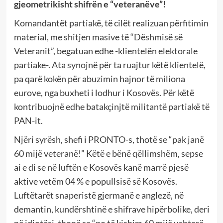
gjeometrikisht shifrën e “veteranëve”!
Komandantët partiakë, të cilët realizuan përfitimin
material, me shitjen masive të “Dëshmisë së
Veteranit”, begatuan edhe -klientelën elektorale
partiake-. Ata synojnë për ta ruajtur këtë klientelë,
pa qarë kokën për abuzimin hajnor të miliona
eurove, nga buxheti i lodhur i Kosovës. Për këtë
kontribuojnë edhe batakçinjtë militantë partiakë të
PAN-it.
Njëri syrësh, shefi i PRONTO-s, thotë se “pak janë
60 mijë veteranë!” Këtë e bënë qëllimshëm, sepse
ai e di se në luftën e Kosovës kanë marrë pjesë
aktive vetëm 04 % e popullsisë së Kosovës.
Luftëtarët snaperistë gjermanë e anglezë, në
demantin, kundërshtinë e shifrave hipërbolike, deri
në idiotësi, thonë se “po të kishim 60 mijë ushtarë,