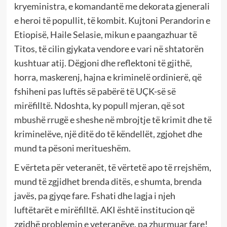
kryeministra, e komandantë me dekorata gjenerali
e heroi të popullit, të kombit. Kujtoni Perandorin e
Etiopisë, Haile Selasie, mikun e paangazhuar të
Titos, të cilin gjykata vendore e vari në shtatorën
kushtuar atij. Dëgjoni dhe reflektoni të gjithë,
horra, maskerenj, hajna e kriminelë ordinierë, që
fshiheni pas luftës së pabërë të UÇK-së së
mirëfilltë. Ndoshta, ky popull mjeran, që sot
mbushë rrugë e sheshe në mbrojtje të krimit dhe të
kriminelëve, një ditë do të këndellët, zgjohet dhe
mund ta pësoni meritueshëm.
E vërteta për veteranët, të vërtetë apo të rrejshëm,
mund të zgjidhet brenda ditës, e shumta, brenda
javës, pa gjyqe fare. Fshati dhe lagja i njeh
luftëtarët e mirëfilltë. AKI është institucion që
zgjdhë problemin e veteranëve, pa zhurmuar fare!