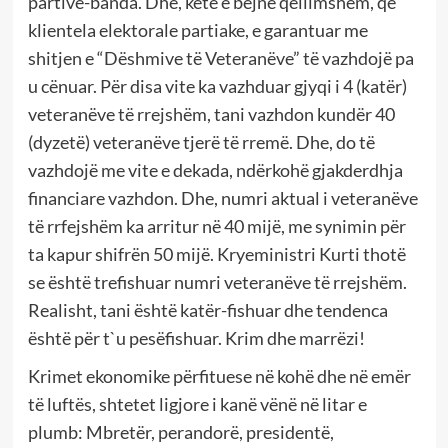
partive-banda. Dhe, këtë e bëjnë qëllimshëm, që
klientela elektorale partiake, e garantuar me
shitjen e “Dëshmive të Veteranëve” të vazhdojë pa
u cënuar. Për disa vite ka vazhduar gjyqi i 4 (katër)
veteranëve të rrejshëm, tani vazhdon kundër 40
(dyzetë) veteranëve tjerë të rremë. Dhe, do të
vazhdojë me vite e dekada, ndërkohë gjakderdhja
financiare vazhdon. Dhe, numri aktual i veteranëve
të rrfejshëm ka arritur në 40 mijë, me synimin për
ta kapur shifrën 50 mijë. Kryeministri Kurti thotë
se është trefishuar numri veteranëve të rrejshëm.
Realisht, tani është katër-fishuar dhe tendenca
është për t`u pesëfishuar. Krim dhe marrëzi!
Krimet ekonomike përfituese në kohë dhe në emër
të luftës, shtetet ligjore i kanë vënë në litar e
plumb: Mbretër, perandorë, presidentë,