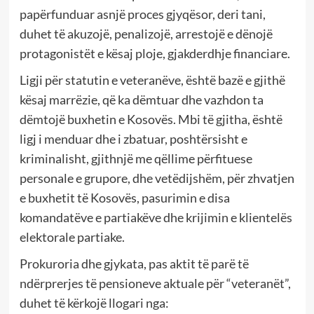
papërfunduar asnjë proces gjyqësor, deri tani,
duhet të akuzojë, penalizojë, arrestojë e dënojë
protagonistët e kësaj ploje, gjakderdhje financiare.
Ligji për statutin e veteranëve, është bazë e gjithë
kësaj marrëzie, që ka dëmtuar dhe vazhdon ta
dëmtojë buxhetin e Kosovës. Mbi të gjitha, është
ligj i menduar dhe i zbatuar, poshtërsisht e
kriminalisht, gjithnjë me qëllime përfituese
personale e grupore, dhe vetëdijshëm, për zhvatjen
e buxhetit të Kosovës, pasurimin e disa
komandatëve e partiakëve dhe krijimin e klientelës
elektorale partiake.
Prokuroria dhe gjykata, pas aktit të parë të
ndërprerjes të pensioneve aktuale për “veteranët”,
duhet të kërkojë llogari nga: