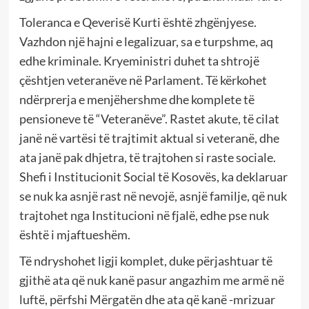
Toleranca e Qeverisë Kurti është zhgënjyese.
Vazhdon një hajni e legalizuar, sa e turpshme, aq
edhe kriminale. Kryeministri duhet ta shtrojë
çështjen veteranëve në Parlament. Të kërkohet
ndërprerja e menjëhershme dhe komplete të
pensioneve të “Veteranëve”. Rastet akute, të cilat
janë në vartësi të trajtimit aktual si veteranë, dhe
ata janë pak dhjetra, të trajtohen si raste sociale.
Shefi i Institucionit Social të Kosovës, ka deklaruar
se nuk ka asnjë rast në nevojë, asnjë familje, që nuk
trajtohet nga Institucioni në fjalë, edhe pse nuk
është i mjaftueshëm.
Të ndryshohet ligji komplet, duke përjashtuar të
gjithë ata që nuk kanë pasur angazhim me armë në
luftë, përfshi Mërgatën dhe ata që kanë -mrizuar