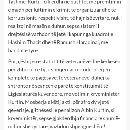
Tashmë, Kurti, i cili erdhi në pushtet me premtimin
e madh për luftimin e krimit të organizuar dhe të
korrupsionit, respektivisht, të hajnisë zyrtare, nuk i
realizoi në masën e duhur, sepse sistemi i
drejtësisë vazhdon të jetë i kapur nga kuadrot e
Hashim Thaçit dhe të Ramush Haradinaj, me
bandat e tyre.
Por, çështjen e statutit të veteranëve dhe kërkesën
për zhbërjen e tij, e shoqëruar me ndërprerjen
komplete të pagesave, të veteranëve, duhej ta
shtronte në seancën e parë të konstituimit të
Ligjeslaturës kuvendore, me votimin kryeministër
Kurtin. Mosbërja e këtij akti, për afro dy vjetë
qeverisje, gjithësesi, e penalizon Albin Kurtin, si
kryeministër, sepse gjakderdhja financiare shumë-
milionshe zyrtare, vazhdon shpengueshëm!