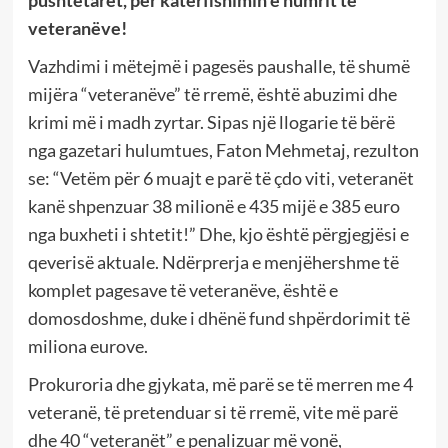
veteranëve!
Vazhdimi i mëtejmë i pagesës paushalle, të shumë
mijëra “veteranëve” të rremë, është abuzimi dhe
krimi më i madh zyrtar. Sipas një llogarie të bërë
nga gazetari hulumtues, Faton Mehmetaj, rezulton
se: “Vetëm për 6 muajt e parë të çdo viti, veteranët
kanë shpenzuar 38 milionë e 435 mijë e 385 euro
nga buxheti i shtetit!” Dhe, kjo është përgjegjësi e
qeverisë aktuale. Ndërprerja e menjëhershme të
komplet pagesave të veteranëve, është e
domosdoshme, duke i dhënë fund shpërdorimit të
miliona eurove.
Prokuroria dhe gjykata, më parë se të merren me 4
veteranë, të pretenduar si të rremë, vite më parë
dhe 40 “veteranët” e penalizuar më vonë,