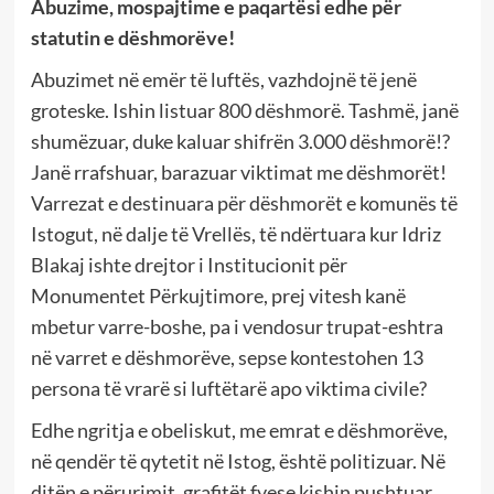
Abuzime, mospajtime e paqartësi edhe për
statutin e dëshmorëve!
Abuzimet në emër të luftës, vazhdojnë të jenë
groteske. Ishin listuar 800 dëshmorë. Tashmë, janë
shumëzuar, duke kaluar shifrën 3.000 dëshmorë!?
Janë rrafshuar, barazuar viktimat me dëshmorët!
Varrezat e destinuara për dëshmorët e komunës të
Istogut, në dalje të Vrellës, të ndërtuara kur Idriz
Blakaj ishte drejtor i Institucionit për
Monumentet Përkujtimore, prej vitesh kanë
mbetur varre-boshe, pa i vendosur trupat-eshtra
në varret e dëshmorëve, sepse kontestohen 13
persona të vrarë si luftëtarë apo viktima civile?
Edhe ngritja e obeliskut, me emrat e dëshmorëve,
në qendër të qytetit në Istog, është politizuar. Në
ditën e përurimit, grafitët fyese kishin pushtuar