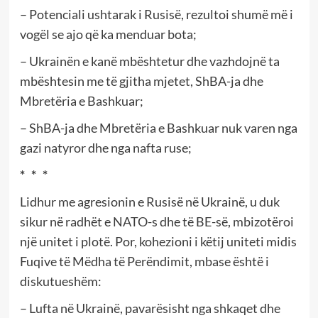
– Potenciali ushtarak i Rusisë, rezultoi shumë më i
vogël se ajo që ka menduar bota;
– Ukrainën e kanë mbështetur dhe vazhdojnë ta
mbështesin me të gjitha mjetet, ShBA-ja dhe
Mbretëria e Bashkuar;
– ShBA-ja dhe Mbretëria e Bashkuar nuk varen nga
gazi natyror dhe nga nafta ruse;
* * *
Lidhur me agresionin e Rusisë në Ukrainë, u duk
sikur në radhët e NATO-s dhe të BE-së, mbizotëroi
një unitet i plotë. Por, kohezioni i këtij uniteti midis
Fuqive të Mëdha të Perëndimit, mbase është i
diskutueshëm:
– Lufta në Ukrainë, pavarësisht nga shkaqet dhe