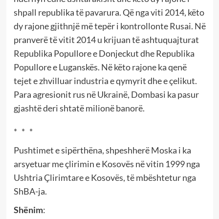
shpall republika të pavarura. Që nga viti 2014, këto
dy rajone gjithnjë më tepër i kontrollonte Rusai. Në
pranverë të vitit 2014 u krijuan të ashtuquajturat
Republika Popullore e Donjeckut dhe Republika
Popullore e Luganskës. Në këto rajone ka qenë
tejet e zhvilluar industria e qymyrit dhe e çelikut.
Para agresionit rus në Ukrainë, Dombasi ka pasur
gjashtë deri shtatë milionë banorë.
* * *
Pushtimet e sipërthëna, shpeshherë Moska i ka
arsyetuar me çlirimin e Kosovës në vitin 1999 nga
Ushtria Çlirimtare e Kosovës, të mbështetur nga
ShBA-ja.
Shënim
: