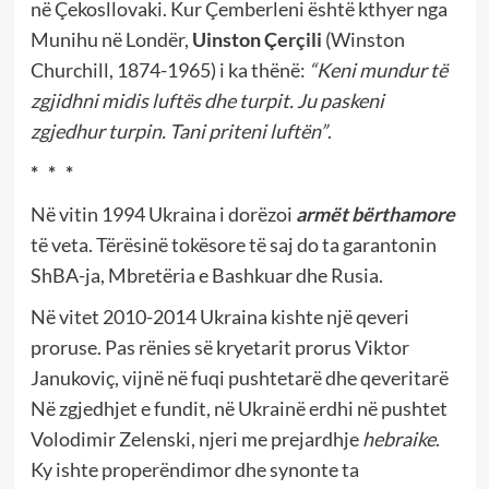
në Çekosllovaki. Kur Çemberleni është kthyer nga
Munihu në Londër,
Uinston Çerçili
(Winston
Churchill, 1874-1965) i ka thënë:
“Keni mundur të
zgjidhni midis luftës dhe turpit. Ju paskeni
zgjedhur turpin. Tani priteni luftën”
.
* * *
Në vitin 1994 Ukraina i dorëzoi
armët bërthamore
të veta. Tërësinë tokësore të saj do ta garantonin
ShBA-ja, Mbretëria e Bashkuar dhe Rusia.
Në vitet 2010-2014 Ukraina kishte një qeveri
proruse. Pas rënies së kryetarit prorus Viktor
Janukoviç, vijnë në fuqi pushtetarë dhe qeveritarë
Në zgjedhjet e fundit, në Ukrainë erdhi në pushtet
Volodimir Zelenski, njeri me prejardhje
hebraike
.
Ky ishte properëndimor dhe synonte ta