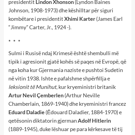
presidentit
Lindon Xhonson
(Lyndon Baines
Johnson, 1908-1973) dhe këshilltar për siguri
kombëtare i presidentit
Xhimi Karter
(James Earl
“Jimmy” Carter, Jr., 1924 -).
* * *
Sulmi i Rusisë ndaj Krimesë është shembulli më
tipik i agresionit gjatë kohës së paqes në Evropë, që
nga koha kur Gjermania naziste e pushtoi Sudetin
në vitin 1938. Ishte e pafalshme shpërfillja e
leksionit të Munihut
, kur kryeministri britanik
Artur Nevil Çemberlen
(Arthur Neville
Chamberlain, 1869-1940) dhe kryeministri francez
Eduard Daladie
(Ḗdouard Daladier, 1884-1970) e
qetësonin diktatorin gjerman
Adolf Hitlerin
(1889-1945), duke lëshuar pe para kërkesave të tij