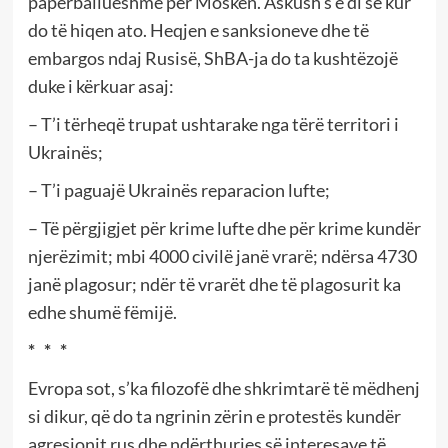
papërballueshme për Moskën. Askush s’e di se kur
do të hiqen ato. Heqjen e sanksioneve dhe të
embargos ndaj Rusisë, ShBA-ja do ta kushtëzojë
duke i kërkuar asaj:
– T’i tërheqë trupat ushtarake nga tërë territori i
Ukrainës;
– T’i paguajë Ukrainës reparacion lufte;
– Të përgjigjet për krime lufte dhe për krime kundër
njerëzimit; mbi 4000 civilë janë vrarë; ndërsa 4730
janë plagosur; ndër të vrarët dhe të plagosurit ka
edhe shumë fëmijë.
* * *
Evropa sot, s’ka filozofë dhe shkrimtarë të mëdhenj
si dikur, që do ta ngrinin zërin e protestës kundër
agresionit rus dhe ndërthurjes së interesave të