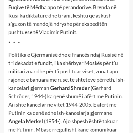
Fuqive të Mëdha apo të perandorive. Brenda në
Rusi ka diktaturë dhe tirani, kështu që askush
s’guxon të mendojë ndryshe për ekspeditën
pushtuese të Vladimir Putinit.
* * *
Politika e Gjermanisë dhe e Francës ndaj Rusisë në
tri dekadat e fundit, i ka shërbyer Moskës për t’u
militarizuar dhe për t’i pushtuar viset, zonat apo
rajonet e banuara me rusë, të shteteve përreth. Ish-
kancelari gjerman
Gerhard Shreder
(Gerhard
Schröder, 1944-) ka qenë shumë i afërt me Putinin.
Ai ishte kancelar në vitet 1944-2005. E afërt me
Putinin ka qenë edhe ish-kancelarja gjermane
Angela Merkel
(1954-). Ajo shpesh është takuar
me Putinin. Mbase rregullisht kanë komunikuar