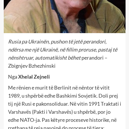
Rusia pa Ukrainën, pushon të jetë perandori,
ndërsa me një Ukrainë, në fillim proruse, pastaj të
nënshtruar, automatikisht bëhet
perandori –
Zbignjev Bzhezhinski
Nga
Xhelal Zejneli
Me rënien e murit të Berlinit në nëntor të vitit
1989, u shpërbë edhe Bashkimi Sovjetik. Doli prej
tij një Rusi e pakonsoliduar. Në vitin 1991 Traktati i
Varshavës (Pakti i Varshavës) u shpërbë, por jo
edhe NATO-ja. Pas këtyre proceseve historike, në
rrethana të reja pasojnë do procese të tjera: