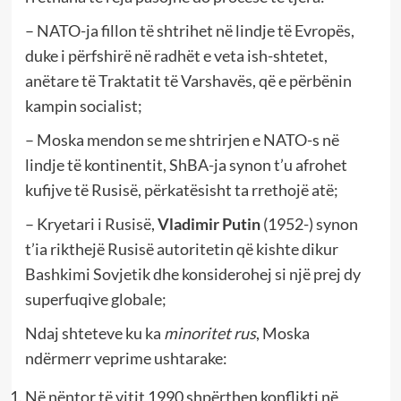
– NATO-ja fillon të shtrihet në lindje të Evropës,
duke i përfshirë në radhët e veta ish-shtetet,
anëtare të Traktatit të Varshavës, që e përbënin
kampin socialist;
– Moska mendon se me shtrirjen e NATO-s në
lindje të kontinentit, ShBA-ja synon t’u afrohet
kufijve të Rusisë, përkatësisht ta rrethojë atë;
– Kryetari i Rusisë,
Vladimir Putin
(1952-) synon
t’ia rikthejë Rusisë autoritetin që kishte dikur
Bashkimi Sovjetik dhe konsiderohej si një prej dy
superfuqive globale;
Ndaj shteteve ku ka
minoritet rus
, Moska
ndërmerr veprime ushtarake:
Në nëntor të vitit 1990 shpërthen konflikti në