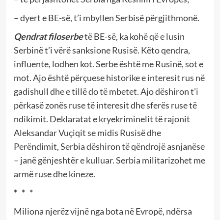
– dyert e BE-së, t’i mbyllen Serbisë përgjithmonë.
Qendrat
filoserbe
të BE-së, ka kohë që e lusin
Serbinë t’i vërë sanksione Rusisë. Këto qendra,
influente, lodhen kot. Serbe është me Rusinë, sot e
mot. Ajo është përçuese historike e interesit rus në
gadishull dhe e tillë do të mbetet. Ajo dëshiron t’i
përkasë zonës ruse të interesit dhe sferës ruse të
ndikimit. Deklaratat e kryekriminelit të rajonit
Aleksandar Vuçiqit se midis Rusisë dhe
Perëndimit, Serbia dëshiron të qëndrojë asnjanëse
– janë gënjeshtër e kulluar. Serbia militarizohet me
armë ruse dhe kineze.
* * *
Miliona njerëz vijnë nga bota në Evropë, ndërsa