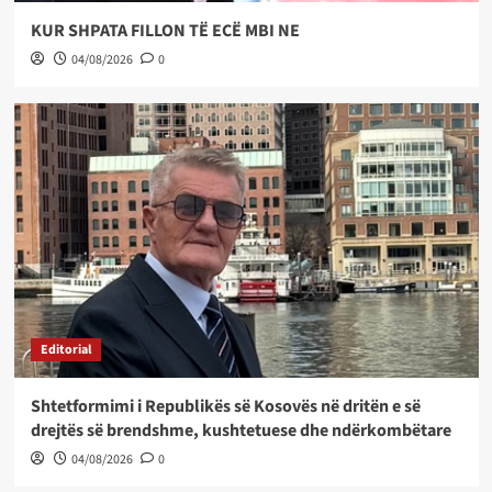
KUR SHPATA FILLON TË ECË MBI NE
04/08/2026
0
Editorial
Shtetformimi i Republikës së Kosovës në dritën e së
drejtës së brendshme, kushtetuese dhe ndërkombëtare
04/08/2026
0