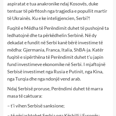
aspiratat e tua anakronike ndaj Kosovës, duke
tentuar të përfitosh nga tragjedia e popullit martir
të Ukrainës. Ku e ke inteligjencien, Serbi?!
Fuqitë e Mëdha të Perëndimit duhet të pushojnë ta
ledhatojnë dhe ta përkëdhelin Serbinë. Në dy
dekadat e fundit në Serbi kanë bërë investime të
mëdha: Gjermania, Franca, Italia, ShBA-ja. Katër
fuqitë e sipërthëna të Perëndimit duhet t’u japin
fund investimeve ekonomike në Serbi. I mjaftojnë
Serbisë investimet nga Rusia e Putinit, nga Kina,
nga Turqia dhe nga ndonjë vend arab.
Ndaj Serbisë proruse, Perëndimi duhet të marra
masa të caktuara:
– t’i vihen Serbisë sanksione;
– të përjashtohet Serbia nga Këshilli i Evropës;