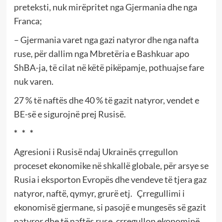
preteksti, nuk mirëpritet nga Gjermania dhe nga
Franca;
– Gjermania varet nga gazi natyror dhe nga nafta
ruse, për dallim nga Mbretëria e Bashkuar apo
ShBA-ja, të cilat në këtë pikëpamje, pothuajse fare
nuk varen.
27 % të naftës dhe 40 % të gazit natyror, vendet e
BE-së e sigurojnë prej Rusisë.
* * *
Agresioni i Rusisë ndaj Ukrainës çrregullon
proceset ekonomike në shkallë globale, për arsye se
Rusia i eksporton Evropës dhe vendeve të tjera gaz
natyror, naftë, qymyr, grurë etj. Çrregullimi i
ekonomisë gjermane, si pasojë e mungesës së gazit
natyror dhe të naftës ruse, çrregullon ekonominë