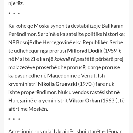
njerëz.
* * *
Ka kohë që Moska synon ta destabilizojë Ballkanin
Perëndimor. Serbinë e ka satelite politike historike;
Në Bosnjë dhe Hercegovinë e ka Republikën Serbe
të udhëhequr nga prorusi
Millorad Dodik
(1959-);
në Mal të Zi e ka një
kolonë të pestë
të përbërë prej
malazezëve proserbë dhe prorusë; qarqe proruse
ka pasur edhe në Maqedoninë e Veriut. Ish-
kryeministri
Nikolla Gruevski
(1970-) fare nuk
ishte properëndimor. Nuk u vendos rastësisht në
Hungarinë e kryeministrit
Viktor Orban
(1963-), të
afërt me Moskën.
* * *
Agresionin rus ndaj Ukrainës, shqiptarët e dënuan