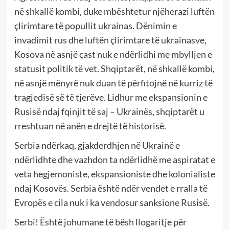
në shkallë kombi, duke mbështetur njëherazi luftën
çlirimtare të popullit ukrainas. Dënimin e
invadimit rus dhe luftën çlirimtare të ukrainasve,
Kosova në asnjë çast nuk e ndërlidhi me mbylljen e
statusit politik të vet. Shqiptarët, në shkallë kombi,
në asnjë mënyrë nuk duan të përfitojnë në kurriz të
tragjedisë së të tjerëve. Lidhur me ekspansionin e
Rusisë ndaj fqinjit të saj – Ukrainës, shqiptarët u
rreshtuan në anën e drejtë të historisë.
Serbia ndërkaq, gjakderdhjen në Ukrainë e
ndërlidhte dhe vazhdon ta ndërlidhë me aspiratat e
veta hegjemoniste, ekspansioniste dhe kolonialiste
ndaj Kosovës. Serbia është ndër vendet e rralla të
Evropës e cila nuk i ka vendosur sanksione Rusisë.
Serbi! Është johumane të bësh llogaritje për