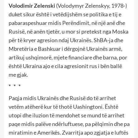
Volodimir Zelenski
(Volodymyr Zelenskyy, 1978-)
duket sikur është i vetëdijshëm se politika e tij e
pabaraspeshuar midis Perëndimit, në një anë dhe
Rusisë, në anën tjetër, u mor si pretekst nga Moska
për të kryer agresion ndaj Ukrainës. ShBA-ja dhe
Mbretëria e Bashkuar i dërgojnë Ukrainës armë,
artikuj ushqimorë, mjete financiare dhe barna, por
është Ukraina ajo e cila agresionit rus i bën ballë
me gjak.
* * *
Paqja midis Ukrainës dhe Rusisë do të arrihet
vetëm atëherë kur të thotë Uashingtoni. Është
utopi dhe iluzion të mendohet se mund të arrihet
paqe midis palëve ndërluftuese, pa pëlqimin dhe pa
miratimin e Amerikës. Zvarritja apo zgjatja e luftës