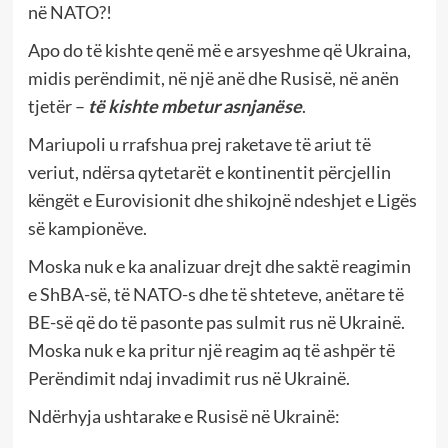
në NATO?!
Apo do të kishte qenë më e arsyeshme që Ukraina,
midis perëndimit, në një anë dhe Rusisë, në anën
tjetër –
të kishte mbetur asnjanëse
.
Mariupoli u rrafshua prej raketave të ariut të
veriut, ndërsa qytetarët e kontinentit përcjellin
këngët e Eurovisionit dhe shikojnë ndeshjet e Ligës
së kampionëve.
Moska nuk e ka analizuar drejt dhe saktë reagimin
e ShBA-së, të NATO-s dhe të shteteve, anëtare të
BE-së që do të pasonte pas sulmit rus në Ukrainë.
Moska nuk e ka pritur një reagim aq të ashpër të
Perëndimit ndaj invadimit rus në Ukrainë.
Ndërhyja ushtarake e Rusisë në Ukrainë: