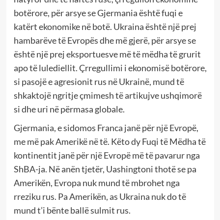
botërore, për arsye se Gjermania është fuqi e
katërt ekonomike në botë. Ukraina është një prej
hambarëve të Evropës dhe më gjerë, për arsye se
është një prej eksportuesve më të mëdha të grurit
apo të lulediellit. Çrregullimi i ekonomisë botërore,
si pasojë e agresionit rus në Ukrainë, mund të
shkaktojë ngritje çmimesh të artikujve ushqimorë
si dhe uri në përmasa globale.
Gjermania, e sidomos Franca janë për një Evropë,
me më pak Amerikë në të. Këto dy Fuqi të Mëdha të
kontinentit janë për një Evropë më të pavarur nga
ShBA-ja. Në anën tjetër, Uashingtoni thotë se pa
Amerikën, Evropa nuk mund të mbrohet nga
rreziku rus. Pa Amerikën, as Ukraina nuk do të
mund t’i bënte ballë sulmit rus.