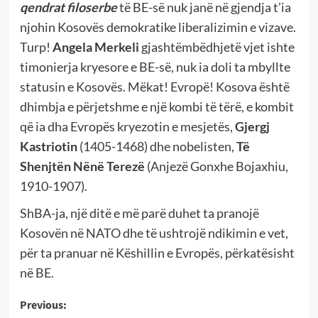
qendrat filoserbe
të BE-së nuk janë në gjendja t’ia
njohin Kosovës demokratike liberalizimin e vizave.
Turp!
Angela Merkeli
gjashtëmbëdhjetë vjet ishte
timonierja kryesore e BE-së, nuk ia doli ta mbyllte
statusin e Kosovës. Mëkat! Evropë! Kosova është
dhimbja e përjetshme e një kombi të tërë, e kombit
që ia dha Evropës kryezotin e mesjetës,
Gjergj
Kastriotin
(1405-1468) dhe nobelisten,
Të
Shenjtën
Nënë Terezë
(Anjezë Gonxhe Bojaxhiu,
1910-1907).
ShBA-ja, një ditë e më parë duhet ta pranojë
Kosovën në NATO dhe të ushtrojë ndikimin e vet,
për ta pranuar në Këshillin e Evropës, përkatësisht
në BE.
Post
Previous: