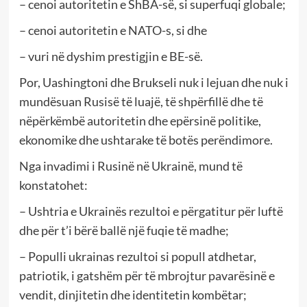
– cenoi autoritetin e ShBA-së, si superfuqi globale;
– cenoi autoritetin e NATO-s, si dhe
– vuri në dyshim prestigjin e BE-së.
Por, Uashingtoni dhe Brukseli nuk i lejuan dhe nuk i
mundësuan Rusisë të luajë, të shpërfillë dhe të
nëpërkëmbë autoritetin dhe epërsinë politike,
ekonomike dhe ushtarake të botës perëndimore.
Nga invadimi i Rusinë në Ukrainë, mund të
konstatohet:
– Ushtria e Ukrainës rezultoi e përgatitur për luftë
dhe për t’i bërë ballë një fuqie të madhe;
– Populli ukrainas rezultoi si popull atdhetar,
patriotik, i gatshëm për të mbrojtur pavarësinë e
vendit, dinjitetin dhe identitetin kombëtar;