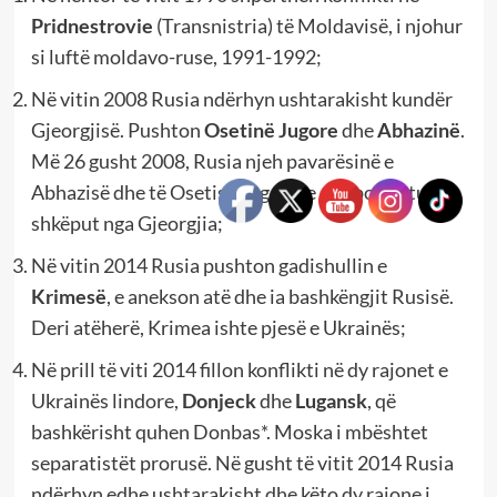
Pridnestrovie
(Transnistria) të Moldavisë, i njohur
si luftë moldavo-ruse, 1991-1992;
Në vitin 2008 Rusia ndërhyn ushtarakisht kundër
Gjeorgjisë. Pushton
Osetinë Jugore
dhe
Abhazinë
.
Më 26 gusht 2008, Rusia njeh pavarësinë e
Abhazisë dhe të Osetisë Jugore, e cila po ashtu u
shkëput nga Gjeorgjia;
Në vitin 2014 Rusia pushton gadishullin e
Krimesë
, e anekson atë dhe ia bashkëngjit Rusisë.
Deri atëherë, Krimea ishte pjesë e Ukrainës;
Në prill të viti 2014 fillon konflikti në dy rajonet e
Ukrainës lindore,
Donjeck
dhe
Lugansk
, që
bashkërisht quhen Donbas*. Moska i mbështet
separatistët prorusë. Në gusht të vitit 2014 Rusia
ndërhyn edhe ushtarakisht dhe këto dy rajone i