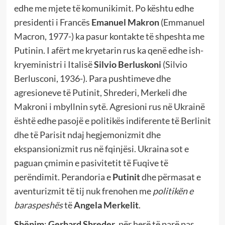
edhe me mjete të komunikimit. Po kështu edhe
presidenti i Francës
Emanuel Makron
(Emmanuel
Macron, 1977-) ka pasur kontakte të shpeshta me
Putinin. I afërt me kryetarin rus ka qenë edhe ish-
kryeministri i Italisë
Silvio Berluskoni
(Silvio
Berlusconi, 1936-). Para pushtimeve dhe
agresioneve të Putinit, Shrederi, Merkeli dhe
Makroni i mbyllnin sytë. Agresioni rus në Ukrainë
është edhe pasojë e politikës indiferente të Berlinit
dhe të Parisit ndaj hegjemonizmit dhe
ekspansionizmit rus në fqinjësi. Ukraina sot e
paguan çmimin e pasivitetit të Fuqive të
perëndimit. Perandoria e
Putinit
dhe përmasat e
aventurizmit të tij nuk frenohen me
politikën e
baraspeshës
të
Angela Merkelit
.
Shënim
:
Gerhard Shreder
, për herë të parë pas