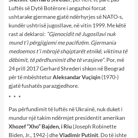
Luftës së Dytë Botërore i angazhoi forcat
ushtarake gjermane gjatë ndërhyrjes së NATO-s,
kundër ushtrisë jugosllave, në vitin 1999. Me këtë
rast ai deklaroi:
”Gjenocidit në Jugosllavi nuk
mund t’i përgjigjemi me pacifizëm. Gjermania
medoemos t’i mbrojë shqiptarët etnikë, viktima të
dëbimit, të përdhunimit dhe të vrasjeve”
. Por, më
24 prill 2017 Gerhard Shrederi shkon në Beograd
për të mbështetur
Aleksandar Vuçiqin
(1970-)
gjatë fushatës parazgjedhore.
* * *
Pas përfundimit të luftës në Ukrainë, nuk duket i
mundur një takim ndërmjet presidentit amerikan
Xhozef “Xho” Bajden, i Riu
(Joseph Robinette
Biden, Jr., 1942-) dhe
Vladimir Putinit
. Do të ishte