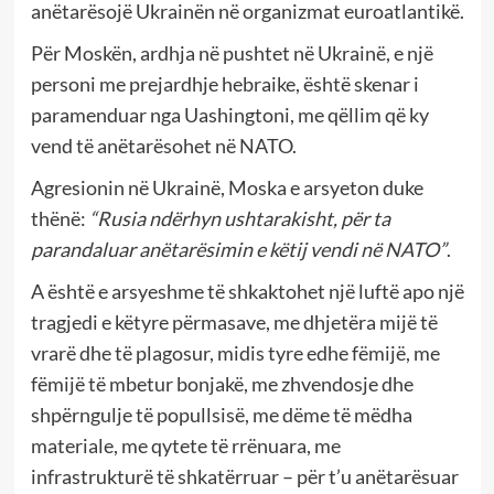
anëtarësojë Ukrainën në organizmat euroatlantikë.
Për Moskën, ardhja në pushtet në Ukrainë, e një
personi me prejardhje hebraike, është skenar i
paramenduar nga Uashingtoni, me qëllim që ky
vend të anëtarësohet në NATO.
Agresionin në Ukrainë, Moska e arsyeton duke
thënë:
“Rusia ndërhyn ushtarakisht, për ta
parandaluar anëtarësimin e këtij vendi në NATO”
.
A është e arsyeshme të shkaktohet një luftë apo një
tragjedi e këtyre përmasave, me dhjetëra mijë të
vrarë dhe të plagosur, midis tyre edhe fëmijë, me
fëmijë të mbetur bonjakë, me zhvendosje dhe
shpërngulje të popullsisë, me dëme të mëdha
materiale, me qytete të rrënuara, me
infrastrukturë të shkatërruar – për t’u anëtarësuar