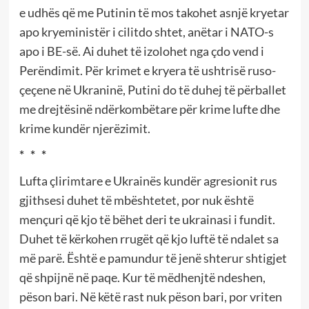
e udhës që me Putinin të mos takohet asnjë kryetar
apo kryeministër i cilitdo shtet, anëtar i NATO-s
apo i BE-së. Ai duhet të izolohet nga çdo vend i
Perëndimit. Për krimet e kryera të ushtrisë ruso-
çeçene në Ukraninë, Putini do të duhej të përballet
me drejtësinë ndërkombëtare për krime lufte dhe
krime kundër njerëzimit.
* * *
Lufta çlirimtare e Ukrainës kundër agresionit rus
gjithsesi duhet të mbështetet, por nuk është
mençuri që kjo të bëhet deri te ukrainasi i fundit.
Duhet të kërkohen rrugët që kjo luftë të ndalet sa
më parë. Është e pamundur të jenë shterur shtigjet
që shpijnë në paqe. Kur të mëdhenjtë ndeshen,
pëson bari. Në këtë rast nuk pëson bari, por vriten