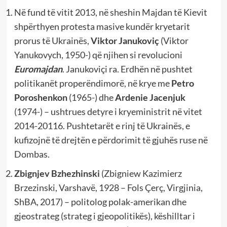
Në fund të vitit 2013, në sheshin Majdan të Kievit
shpërthyen protesta masive kundër kryetarit
prorus të Ukrainës,
Viktor Janukoviç
(Viktor
Yanukovych, 1950-) që njihen si revolucioni
Euromajdan
. Janukoviçi ra. Erdhën në pushtet
politikanët properëndimorë, në krye me
Petro
Poroshenkon
(1965-) dhe
Ardenie Jacenjuk
(1974-) – ushtrues detyre i kryeministrit në vitet
2014-20116. Pushtetarët e rinj të Ukrainës, e
kufizojnë të drejtën e përdorimit të gjuhës ruse në
Dombas.
Zbignjev Bzhezhinski
(Zbigniew Kazimierz
Brzezinski, Varshavë, 1928 – Fols Çerç, Virgjinia,
ShBA, 2017) – politolog polak-amerikan dhe
gjeostrateg (strateg i gjeopolitikës), këshilltar i