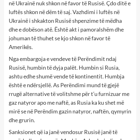
në Ukrainë nuk shkon në favor të Rusisë. Çdo ditë e
luftës shkon në dëm të saj. Vazhdimi i luftës në
Ukrainë i shkakton Rusisë shpenzime të mëdha
dhe e dobëson atë. Është akt i pamoralshëm dhe
johuman të thuhet se kjo shkon në favor të
Amerikës.
Nga embargoja e vendeve të Perëndimit ndaj
Rusisë, humbin të dyja palët. Humbin si Rusia,
ashtu edhe shumë vende të kontinentit. Humbja
është e ndërsjellë. As Perëndimi mund të gjejë
rrugë alternative të volitshme për t’u furnizuar me
gaz natyror apo me naftë, as Rusia ka ku shet më
mirë se në Perëndim gazin natyror, naftën, qymyrin
dhe grurin.
Sanksionet që ia janë vendosur Rusisë janë të