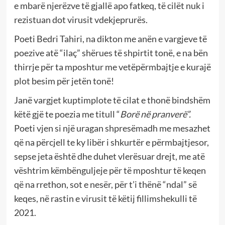
e mbarë njerëzve të gjallë apo fatkeq, të cilët nuk i
rezistuan dot virusit vdekjeprurës.
Poeti Bedri Tahiri, na dikton me anën e vargjeve të
poezive atë “ilaç” shërues të shpirtit tonë, e na bën
thirrje për ta mposhtur me vetëpërmbajtje e kurajë
plot besim për jetën tonë!
Janë vargjet kuptimplote të cilat e thonë bindshëm
këtë gjë te poezia me titull “
Borë në pranverë”.
Poeti vjen si një uragan shpresëmadh me mesazhet
që na përcjell te ky libër i shkurtër e përmbajtjesor,
sepse jeta është dhe duhet vlerësuar drejt, me atë
vështrim këmbënguljeje për të mposhtur të keqen
që na rrethon, sot e nesër, për t’i thënë “ndal” së
keqes, në rastin e virusit të këtij fillimshekulli të
2021.