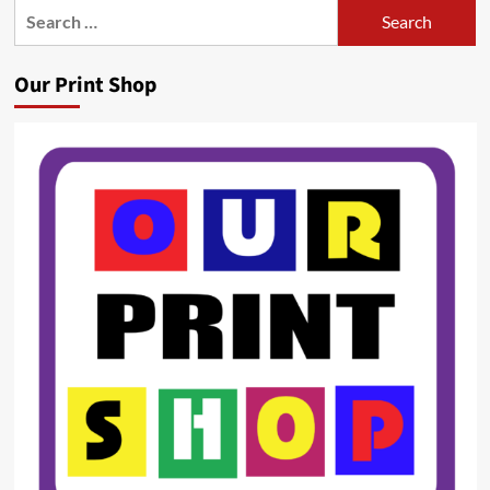
Search
for:
Our Print Shop