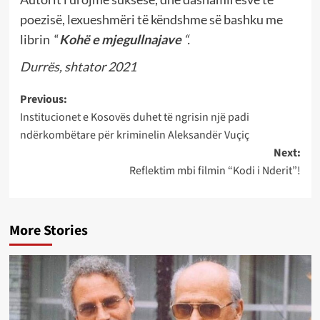
poezisë, lexueshmëri të këndshme së bashku me
librin “
Kohë e mjegullnajave
“.
Durrës, shtator 2021
Post
Previous:
Institucionet e Kosovës duhet të ngrisin një padi
navigation
ndërkombëtare për kriminelin Aleksandër Vuçiç
Next:
Reflektim mbi filmin “Kodi i Nderit”!
More Stories