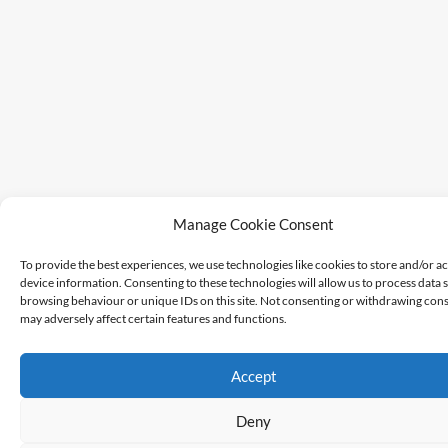
Manage Cookie Consent
To provide the best experiences, we use technologies like cookies to store and/or a
device information. Consenting to these technologies will allow us to process data 
browsing behaviour or unique IDs on this site. Not consenting or withdrawing cons
may adversely affect certain features and functions.
Accept
Deny