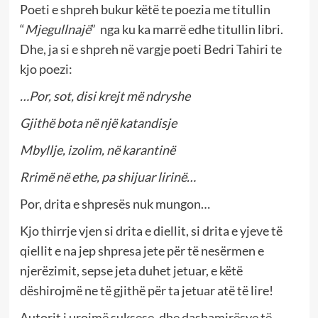
Poeti e shpreh bukur këtë te poezia me titullin
“
Mjegullnajë
” nga ku ka marrë edhe titullin libri.
Dhe, ja si e shpreh në vargje poeti Bedri Tahiri te
kjo poezi:
…Por, sot, disi krejt më ndryshe
Gjithë bota në një katandisje
Mbyllje, izolim, në karantinë
Rrimë në ethe, pa shijuar lirinë…
Por, drita e shpresës nuk mungon…
Kjo thirrje vjen si drita e diellit, si drita e yjeve të
qiellit e na jep shpresa jete për të nesërmen e
njerëzimit, sepse jeta duhet jetuar, e këtë
dëshirojmë ne të gjithë për ta jetuar atë të lire!
Autorit i urojmë suksese, dhe dashamirësve të