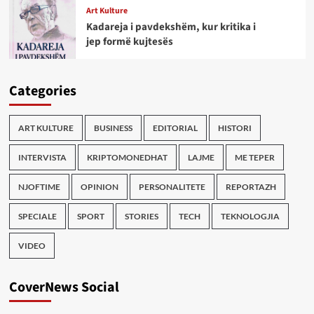
Art Kulture
Kadareja i pavdekshëm, kur kritika i
jep formë kujtesës
Categories
ART KULTURE
BUSINESS
EDITORIAL
HISTORI
INTERVISTA
KRIPTOMONEDHAT
LAJME
ME TEPER
NJOFTIME
OPINION
PERSONALITETE
REPORTAZH
SPECIALE
SPORT
STORIES
TECH
TEKNOLOGJIA
VIDEO
CoverNews Social