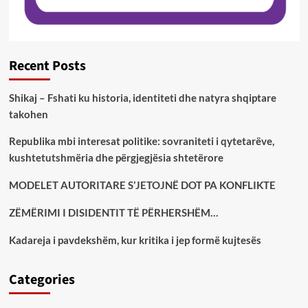
Recent Posts
Shikaj – Fshati ku historia, identiteti dhe natyra shqiptare
takohen
Republika mbi interesat politike: sovraniteti i qytetarëve,
kushtetutshmëria dhe përgjegjësia shtetërore
MODELET AUTORITARE S’JETOJNË DOT PA KONFLIKTE
ZËMËRIMI I DISIDENTIT TË PËRHERSHËM…
Kadareja i pavdekshëm, kur kritika i jep formë kujtesës
Categories