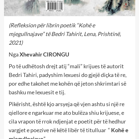
(Refleksion për librin poetik “Kohë e
mjegullnajave” të Bedri Tahirit, Lena, Prishtinë,
2021)
Nga
Xhevahir CIRONGU
Po të udhëtosh drejt atij “mali” krijues të autorit
Bedri Tahiri, padyshim lexuesi do gjejë diçka të re,
por edhe takohet me kohën që jeton shkrimtari së
bashku me lexuesit e tij.
Pikërisht, është kjo arsyeja që vjen ashtu si një re
qiellore e ngarkuar me ato bulëza shiu krijuese, e
cila vrapon të rrok ndjenjat e poetit për të hedhur
vargjet e poezive në këtë libër të titulluar “
Kohë e
mjegullnajave
”.