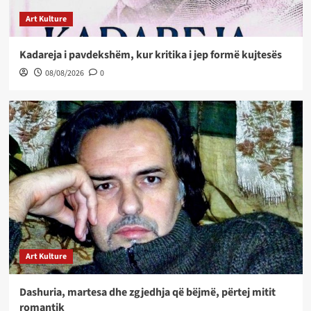
Art Kulture
Kadareja i pavdekshëm, kur kritika i jep formë kujtesës
08/08/2026
0
Art Kulture
Dashuria, martesa dhe zgjedhja që bëjmë, përtej mitit
romantik