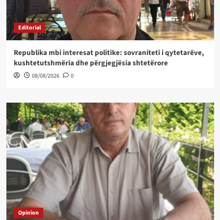
Editorial
Republika mbi interesat politike: sovraniteti i qytetarëve,
kushtetutshmëria dhe përgjegjësia shtetërore
08/08/2026
0
Opinion