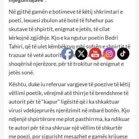
Në gjithë gamën e botimeve të këtij shkrimtari e
poeti, lexuesi zbulon atë botë të fshehur pas
skutave të shpirtit, enigmat e jetës, të cilat
kërkojnë zgjidhje. Kjo e ka ngutur poetin Bedri
Tahiri, që të ulet këmbëkryq mbi sofrën e shpirtit të
trazuar të vetë autorit, por edhe të mbarë
shoqërisë njerëzore, për të trokitur në enigmat e
jetës sonë.
Kështu, duke iu referuar vargjeve të poezive të këtij
vëllimi poetik, vërejmë atë thirrje të brendshme të
autorit për të “kapur” ligësitë që i ka shkaktuar
virusi vdekjeprurës njerëzimit në mbarë botën. Kjo
ndjenjë shpirtërore me plot pasthirrma, ka ndikuar
te autori për të na shkruar një vëllim të shkurtër
me poezi, por sigurisht mesazhet e gamës krijuese