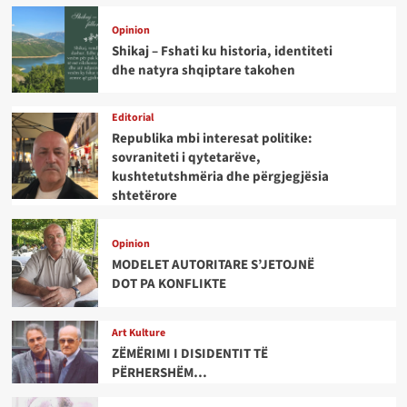
Opinion
Shikaj – Fshati ku historia, identiteti
dhe natyra shqiptare takohen
Editorial
Republika mbi interesat politike:
sovraniteti i qytetarëve,
kushtetutshmëria dhe përgjegjësia
shtetërore
Opinion
MODELET AUTORITARE S’JETOJNË
DOT PA KONFLIKTE
Art Kulture
ZËMËRIMI I DISIDENTIT TË
PËRHERSHËM…