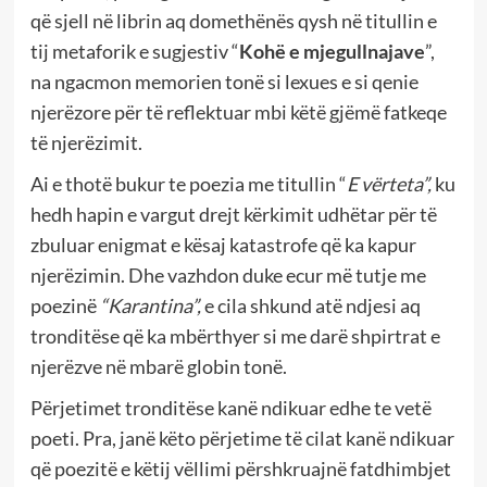
që sjell në librin aq domethënës qysh në titullin e
tij metaforik e sugjestiv “
Kohë e mjegullnajave
”,
na ngacmon memorien tonë si lexues e si qenie
njerëzore për të reflektuar mbi këtë gjëmë fatkeqe
të njerëzimit.
Ai e thotë bukur te poezia me titullin “
E vërteta”,
ku
hedh hapin e vargut drejt kërkimit udhëtar për të
zbuluar enigmat e kësaj katastrofe që ka kapur
njerëzimin. Dhe vazhdon duke ecur më tutje me
poezinë
“Karantina”,
e cila shkund atë ndjesi aq
tronditëse që ka mbërthyer si me darë shpirtrat e
njerëzve në mbarë globin tonë.
Përjetimet tronditëse kanë ndikuar edhe te vetë
poeti. Pra, janë këto përjetime të cilat kanë ndikuar
që poezitë e këtij vëllimi përshkruajnë fatdhimbjet