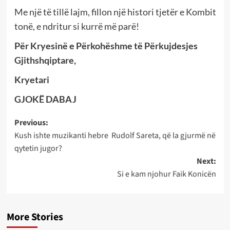
Me një të tillë lajm, fillon një histori tjetër e Kombit
tonë, e ndritur si kurrë më parë!
Për Kryesinë e Përkohëshme të Përkujdesjes
Gjithshqiptare,
Kryetari
GJOKË DABAJ
Post
Previous:
Kush ishte muzikanti hebre Rudolf Sareta, që la gjurmë në
navigation
qytetin jugor?
Next:
Si e kam njohur Faik Konicën
More Stories