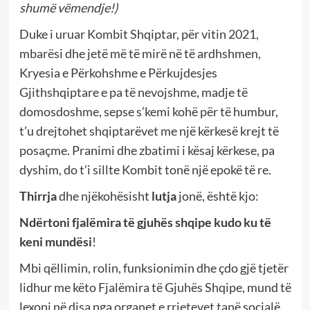
shumë vëmendje!)
Duke i uruar Kombit Shqiptar, për vitin 2021,
mbarësi dhe jetë më të mirë në të ardhshmen,
Kryesia e Përkohshme e Përkujdesjes
Gjithshqiptare e pa të nevojshme, madje të
domosdoshme, sepse s’kemi kohë për të humbur,
t’u drejtohet shqiptarëvet me një kërkesë krejt të
posaçme. Pranimi dhe zbatimi i kësaj kërkese, pa
dyshim, do t’i sillte Kombit tonë një epokë të re.
Thirrja
dhe njëkohësisht
lutja
jonë, është kjo:
Ndërtoni fjalëmira të gjuhës shqipe kudo ku të
keni mundësi
!
Mbi qëllimin, rolin, funksionimin dhe çdo gjë tjetër
lidhur me këto Fjalëmira të Gjuhës Shqipe, mund të
lexoni në disa nga organet e rrjetevet tanë socialë,