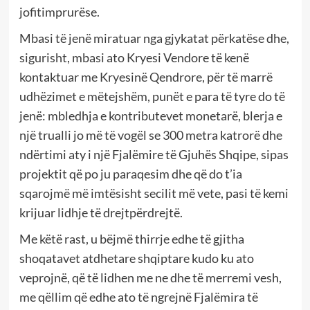
jofitimprurëse.
Mbasi të jenë miratuar nga gjykatat përkatëse dhe,
sigurisht, mbasi ato Kryesi Vendore të kenë
kontaktuar me Kryesinë Qendrore, për të marrë
udhëzimet e mëtejshëm, punët e para të tyre do të
jenë: mbledhja e kontributevet monetarë, blerja e
një trualli jo më të vogël se 300 metra katrorë dhe
ndërtimi aty i një Fjalëmire të Gjuhës Shqipe, sipas
projektit që po ju paraqesim dhe që do t’ia
sqarojmë më imtësisht secilit më vete, pasi të kemi
krijuar lidhje të drejtpërdrejtë.
Me këtë rast, u bëjmë thirrje edhe të gjitha
shoqatavet atdhetare shqiptare kudo ku ato
veprojnë, që të lidhen me ne dhe të merremi vesh,
me qëllim që edhe ato të ngrejnë Fjalëmira të