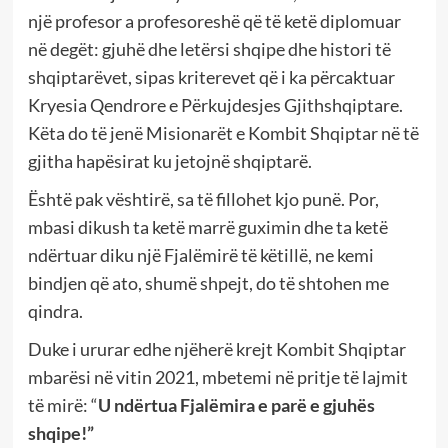
një profesor a profesoreshë që të ketë diplomuar
në degët: gjuhë dhe letërsi shqipe dhe histori të
shqiptarëvet, sipas kriterevet që i ka përcaktuar
Kryesia Qendrore e Përkujdesjes Gjithshqiptare.
Këta do të jenë Misionarët e Kombit Shqiptar në të
gjitha hapësirat ku jetojnë shqiptarë.
Është pak vështirë, sa të fillohet kjo punë. Por,
mbasi dikush ta ketë marrë guximin dhe ta ketë
ndërtuar diku një Fjalëmirë të këtillë, ne kemi
bindjen që ato, shumë shpejt, do të shtohen me
qindra.
Duke i ururar edhe njëherë krejt Kombit Shqiptar
mbarësi në vitin 2021, mbetemi në pritje të lajmit
të mirë: “
U ndërtua Fjalëmira e parë e gjuhës
shqipe!”