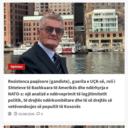
Opinion
Rezistenca paqësore (gandiste), guerila e UÇK-së, roli i
Shteteve të Bashkuara të Amerikës dhe ndërhyrja e
NATO-s: një analizë e ndërveprimit të legjitimitetit
politik, të drejtës ndërkombëtare dhe të së drejtës së
vetëvendosjes së popullit të Kosovës
02/08/2026
0