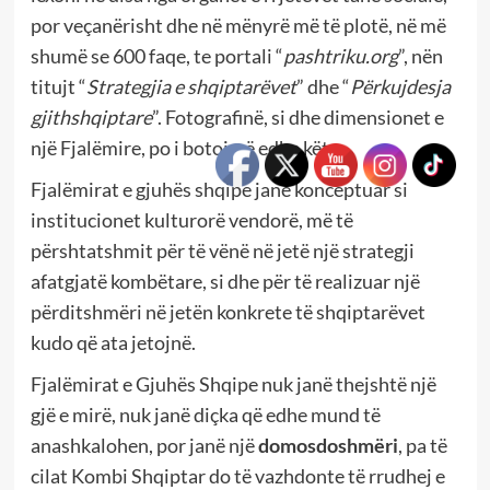
por veçanërisht dhe në mënyrë më të plotë, në më
shumë se 600 faqe, te portali “
pashtriku.org
”, nën
titujt “
Strategjia e shqiptarëvet
” dhe “
Përkujdesja
gjithshqiptare
”. Fotografinë, si dhe dimensionet e
një Fjalëmire, po i botojmë edhe këtu.
Fjalëmirat e gjuhës shqipe janë konceptuar si
institucionet kulturorë vendorë, më të
përshtatshmit për të vënë në jetë një strategji
afatgjatë kombëtare, si dhe për të realizuar një
përditshmëri në jetën konkrete të shqiptarëvet
kudo që ata jetojnë.
Fjalëmirat e Gjuhës Shqipe nuk janë thejshtë një
gjë e mirë, nuk janë diçka që edhe mund të
anashkalohen, por janë një
domosdoshmëri
, pa të
cilat Kombi Shqiptar do të vazhdonte të rrudhej e