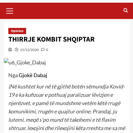
Primary
Menu
Opinion
THIRRJE KOMBIT SHQIPTAR
15/12/2020
0
Nga
Gjokë Dabaj
(Në kushtet kur në të gjithë botën sëmundja Kovid-
19 e ka kufizuar e pothuaj paralizuar lëvizjen e
njerëzvet, e pamë të mundshme vetëm këtë rrugë
komunikimi, rrugën e quajtur online. Prandaj, ju
lutemi, meqë s’po mund të takohemi e të flasim
shtruar, lexojini dhe rilexojini këta rreshta me sa më