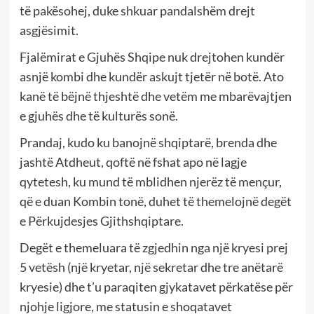
të pakësohej, duke shkuar pandalshëm drejt
asgjësimit.
Fjalëmirat e Gjuhës Shqipe nuk drejtohen kundër
asnjë kombi dhe kundër askujt tjetër në botë. Ato
kanë të bëjnë thjeshtë dhe vetëm me mbarëvajtjen
e gjuhës dhe të kulturës sonë.
Prandaj, kudo ku banojnë shqiptarë, brenda dhe
jashtë Atdheut, qoftë në fshat apo në lagje
qytetesh, ku mund të mblidhen njerëz të mençur,
që e duan Kombin tonë, duhet të themelojnë degët
e Përkujdesjes Gjithshqiptare.
Degët e themeluara të zgjedhin nga një kryesi prej
5 vetësh (një kryetar, një sekretar dhe tre anëtarë
kryesie) dhe t’u paraqiten gjykatavet përkatëse për
njohje ligjore, me statusin e shoqatavet