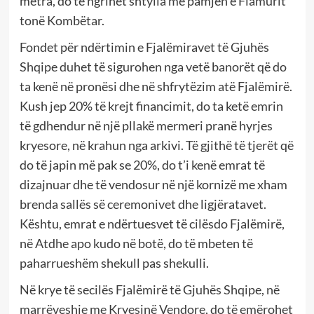
metra, do të ngrihet shtylla me pamjen e Flamurit
tonë Kombëtar.
Fondet për ndërtimin e Fjalëmiravet të Gjuhës
Shqipe duhet të sigurohen nga vetë banorët që do
ta kenë në pronësi dhe në shfrytëzim atë Fjalëmirë.
Kush jep 20% të krejt financimit, do ta ketë emrin
të gdhendur në një pllakë mermeri pranë hyrjes
kryesore, në krahun nga arkivi. Të gjithë të tjerët që
do të japin më pak se 20%, do t’i kenë emrat të
dizajnuar dhe të vendosur në një kornizë me xham
brenda sallës së ceremonivet dhe ligjëratavet.
Kështu, emrat e ndërtuesvet të cilësdo Fjalëmirë,
në Atdhe apo kudo në botë, do të mbeten të
paharrueshëm shekull pas shekulli.
Në krye të secilës Fjalëmirë të Gjuhës Shqipe, në
marrëveshje me Kryesinë Vendore, do të emërohet