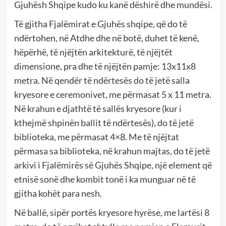
Gjuhësh Shqipe kudo ku kanë dëshirë dhe mundësi.
Të gjitha Fjalëmirat e Gjuhës shqipe, që do të
ndërtohen, në Atdhe dhe në botë, duhet të kenë,
hëpërhë, të njëjtën arkitekturë, të njëjtët
dimensione, pra dhe të njëjtën pamje: 13x11x8
metra. Në qendër të ndërtesës do të jetë salla
kryesore e ceremonivet, me përmasat 5 x 11 metra.
Në krahun e djathtë të sallës kryesore (kur i
kthejmë shpinën ballit të ndërtesës), do të jetë
biblioteka, me përmasat 4×8. Me të njëjtat
përmasa sa biblioteka, në krahun majtas, do të jetë
arkivi i Fjalëmirës së Gjuhës Shqipe, një element që
etnisë sonë dhe kombit tonë i ka munguar në të
gjitha kohët para nesh.
Në ballë, sipër portës kryesore hyrëse, me lartësi 8