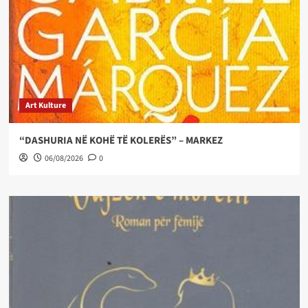
Art Kulture
“DASHURIA NË KOHË TË KOLERËS” – MARKEZ
06/08/2026
0