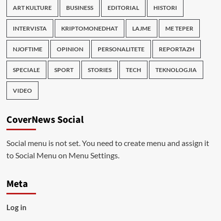
ART KULTURE
BUSINESS
EDITORIAL
HISTORI
INTERVISTA
KRIPTOMONEDHAT
LAJME
ME TEPER
NJOFTIME
OPINION
PERSONALITETE
REPORTAZH
SPECIALE
SPORT
STORIES
TECH
TEKNOLOGJIA
VIDEO
CoverNews Social
Social menu is not set. You need to create menu and assign it
to Social Menu on Menu Settings.
Meta
Log in