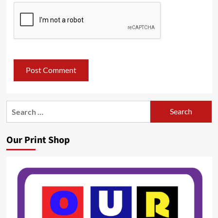
Search
for:
Our Print Shop