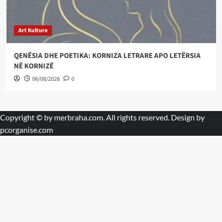
Art Kulture
QENËSIA DHE POETIKA: KORNIZA LETRARE APO LETËRSIA
NË KORNIZË
06/08/2026
0
Copyright © by
merbraha.com
. All rights reserved. Design by
pcorganise.com