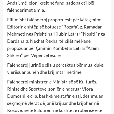
Andaj, më lejoni krejt në fund, sadopak t’i bëj
falënderimet e mia.
Fillimisht falënderoj propozuesit për këtë çmim:
Editorin e shtëpisë botuese “Rozafa”, z. Ramadan
Mehmeti nga Prishtina, Klubin Letrar “Nositi” nga
Dardana, z. Nexhat Rexha, të cilët më kanë
propozuar për Çmimin Kombëtar Letrar “Azem
Shkreli” për Vepër Jetësore.
Falënderoj jurinë e cila u përcaktua për mua, duke
vlerësuar punën dhe krijimtarinë time.
Falënderoj ministren e Ministrisë së Kulturës,
Rinisë dhe Sporteve, zonjën e nderuar Vlora
Dumoshi, e cila, bashkë me stafin e saj, dëshmuan
se çmojnë vlerat që janë krijuar dhe krijohen në
Kosovë, në të kaluarën, në kushtet e robërisë e të