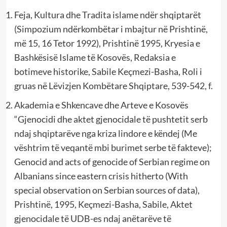
Feja, Kultura dhe Tradita islame ndër shqiptarët
(Simpozium ndërkombëtar i mbajtur në Prishtinë,
më 15, 16 Tetor 1992), Prishtinë 1995, Kryesia e
Bashkësisë Islame të Kosovës, Redaksia e
botimeve historike, Sabile Keçmezi-Basha, Roli i
gruas në Lëvizjen Kombëtare Shqiptare, 539-542, f.
Akademia e Shkencave dhe Arteve e Kosovës
“Gjenocidi dhe aktet gjenocidale të pushtetit serb
ndaj shqiptarëve nga kriza lindore e këndej (Me
vështrim të veqantë mbi burimet serbe të fakteve);
Genocid and acts of genocide of Serbian regime on
Albanians since eastern crisis hitherto (With
special observation on Serbian sources of data),
Prishtinë, 1995, Keçmezi-Basha, Sabile, Aktet
gjenocidale të UDB-es ndaj anëtarëve të