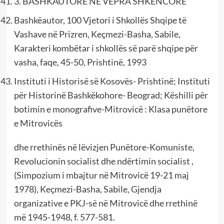
3. BASHKAUTORE NË VEPRA SHKENCORE
Bashkëautor, 100 Vjetori i Shkollës Shqipe të
Vashave në Prizren, Keçmezi-Basha, Sabile,
Karakteri kombëtar i shkollës së parë shqipe për
vasha, faqe, 45-50, Prishtinë, 1993
Instituti i Historisë së Kosovës- Prishtinë; Instituti
për Historinë Bashkëkohore- Beograd; Këshilli për
botimin e monografive-Mitrovicë : Klasa punëtore
e Mitrovicës
dhe rrethinës në lëvizjen Punëtore-Komuniste,
Revolucionin socialist dhe ndërtimin socialist ,
(Simpozium i mbajtur në Mitrovicë 19-21 maj
1978), Keçmezi-Basha, Sabile, Gjendja
organizative e PKJ-së në Mitrovicë dhe rrethinë
më 1945-1948, f. 577-581.