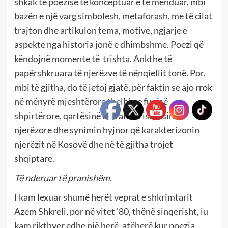
shkak të poezisë të konceptuar e të menduar, mbi
bazën e një varg simbolesh, metaforash, me të cilat
trajton dhe artikulon tema, motive, ngjarje e
aspekte nga historia jonë e dhimbshme. Poezi që
këndojnë momente të trishta. Ankthe të
papërshkruara të njerëzve të nënqiellit tonë. Por,
mbi të gjitha, do të jetoj gjatë, për faktin se ajo rrok
në mënyrë mjeshtërore thelbin e fuqisë
shpirtërore, qartësinë morale, brishtësinë
njerëzore dhe synimin hyjnor që karakterizonin
njerëzit në Kosovë dhe në të gjitha trojet
shqiptare.
Të nderuar të pranishëm,
I kam lexuar shumë herët veprat e shkrimtarit
Azem Shkreli, por në vitet ’80, thënë sinqerisht, iu
kam rikthyer edhe një herë, atëherë kur poezia