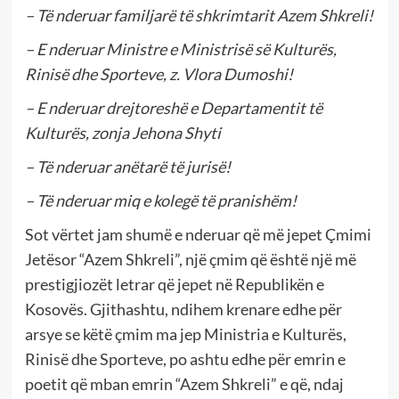
– Të nderuar familjarë të shkrimtarit Azem Shkreli!
– E nderuar Ministre e Ministrisë së Kulturës,
Rinisë dhe Sporteve, z. Vlora Dumoshi!
– E nderuar drejtoreshë e Departamentit të
Kulturës, zonja Jehona Shyti
– Të nderuar anëtarë të jurisë!
– Të nderuar miq e kolegë të pranishëm!
Sot vërtet jam shumë e nderuar që më jepet Çmimi
Jetësor “Azem Shkreli”, një çmim që është një më
prestigjiozët letrar që jepet në Republikën e
Kosovës. Gjithashtu, ndihem krenare edhe për
arsye se këtë çmim ma jep Ministria e Kulturës,
Rinisë dhe Sporteve, po ashtu edhe për emrin e
poetit që mban emrin “Azem Shkreli” e që, ndaj