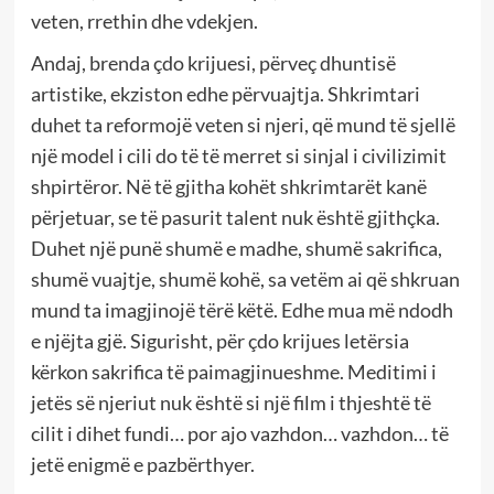
veten, rrethin dhe vdekjen.
Andaj, brenda çdo krijuesi, përveç dhuntisë
artistike, ekziston edhe përvuajtja. Shkrimtari
duhet ta reformojë veten si njeri, që mund të sjellë
një model i cili do të të merret si sinjal i civilizimit
shpirtëror. Në të gjitha kohët shkrimtarët kanë
përjetuar, se të pasurit talent nuk është gjithçka.
Duhet një punë shumë e madhe, shumë sakrifica,
shumë vuajtje, shumë kohë, sa vetëm ai që shkruan
mund ta imagjinojë tërë këtë. Edhe mua më ndodh
e njëjta gjë. Sigurisht, për çdo krijues letërsia
kërkon sakrifica të paimagjinueshme. Meditimi i
jetës së njeriut nuk është si një film i thjeshtë të
cilit i dihet fundi… por ajo vazhdon… vazhdon… të
jetë enigmë e pazbërthyer.