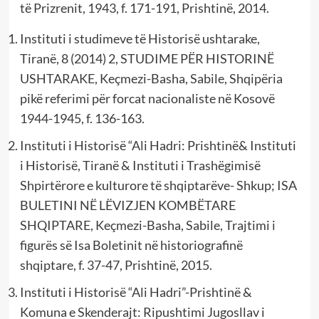
të Prizrenit, 1943, f. 171-191, Prishtinë, 2014.
Instituti i studimeve të Historisë ushtarake,
Tiranë, 8 (2014) 2, STUDIME PËR HISTORINË
USHTARAKE, Keçmezi-Basha, Sabile, Shqipëria
pikë referimi për forcat nacionaliste në Kosovë
1944-1945, f. 136-163.
Instituti i Historisë “Ali Hadri: Prishtinë& Instituti
i Historisë, Tiranë & Instituti i Trashëgimisë
Shpirtërore e kulturore të shqiptarëve- Shkup; ISA
BULETINI NË LËVIZJEN KOMBËTARE
SHQIPTARE, Keçmezi-Basha, Sabile, Trajtimi i
figurës së Isa Boletinit në historiografinë
shqiptare, f. 37-47, Prishtinë, 2015.
Instituti i Historisë “Ali Hadri”-Prishtinë &
Komuna e Skenderajt: Ripushtimi Jugosllav i