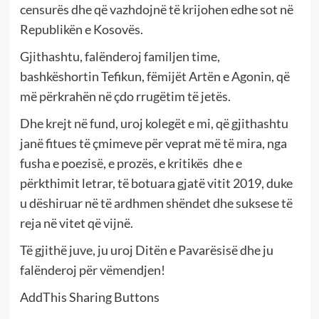
censurës dhe që vazhdojnë të krijohen edhe sot në
Republikën e Kosovës.
Gjithashtu, falënderoj familjen time,
bashkëshortin Tefikun, fëmijët Artën e Agonin, që
më përkrahën në çdo rrugëtim të jetës.
Dhe krejt në fund, uroj kolegët e mi, që gjithashtu
janë fitues të çmimeve për veprat më të mira, nga
fusha e poezisë, e prozës, e kritikës dhe e
përkthimit letrar, të botuara gjatë vitit 2019, duke
u dëshiruar në të ardhmen shëndet dhe suksese të
reja në vitet që vijnë.
Të gjithë juve, ju uroj Ditën e Pavarësisë dhe ju
falënderoj për vëmendjen!
AddThis Sharing Buttons