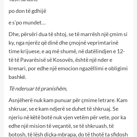
po don të gdhijë
e s’po mundet…
Dhe, përsëri dua të shtoj, se të marrësh një çmim si
ky, nga njerëz që dinë dhe çmojnë veprimtarinë
time krijuese, e aq më shumë, në datëlindjen e 12-
të të Pavarësisë së Kosovës, është një nder e
krenari, por edhe një emocion ngazëllimi e obligimi
bashkë.
Të nderuar të pranishëm,
Asnjëherë nuk kam punuar për çmime letrare. Kam
shkruar, se e kam ndjerë se duhet të shkruaj. Se
njeriu në këtë botë nuk vjen vetëm për vete, por ka
edhe një mision të veçantë, se të shkruash, të
botosh, të lësh diçka mbrapa, do të thotë ta sfidosh