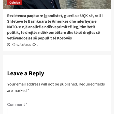
Opinion
Rezistenca paqësore (gandiste), guerila e UÇK-së, roli i
Shteteve të Bashkuara të Amerikës dhe ndërhyrja e
NATO-s: një analizë e ndërveprimit të legjitimitetit
politik, të drejtës ndërkombëtare dhe të së drejtës së
vetëvendosjes së popullit të Kosovës
02/08/2026
0
Leave a Reply
Your email address will not be published.
Required fields
are marked
*
Comment
*