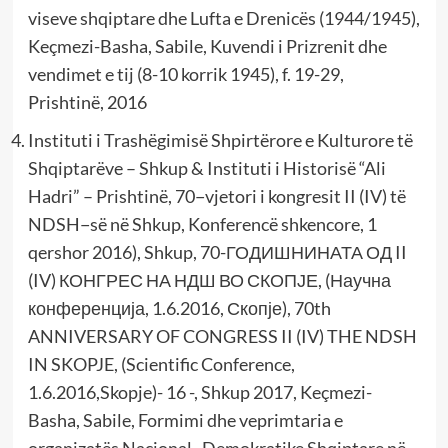
viseve shqiptare dhe Lufta e Drenicës (1944/1945),
Keçmezi-Basha, Sabile, Kuvendi i Prizrenit dhe
vendimet e tij (8-10 korrik 1945), f. 19-29,
Prishtinë, 2016
Instituti i Trashëgimisë Shpirtërore e Kulturore të
Shqiptarëve – Shkup & Instituti i Historisë “Ali
Hadri” – Prishtinë, 70−vjetori i kongresit II (IV) të
NDSH−së në Shkup, Konferencë shkencore, 1
qershor 2016), Shkup, 70-ГОДИШНИНАТА ОД II
(IV) КОНГРЕС НА НДШ ВО СКОПЈЕ, (Научна
конференција, 1.6.2016, Скопје), 70th
ANNIVERSARY OF CONGRESS II (IV) THE NDSH
IN SKOPJE, (Scientific Conference,
1.6.2016,Skopje)- 16 -, Shkup 2017, Keçmezi-
Basha, Sabile, Formimi dhe veprimtaria e
organizatës Nacional−Demokratike Shqiptare në