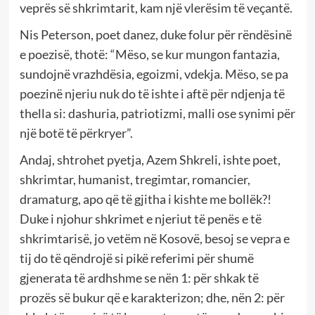
veprës së shkrimtarit, kam një vlerësim të veçantë.
Nis Peterson, poet danez, duke folur për rëndësinë
e poezisë, thotë: “Mëso, se kur mungon fantazia,
sundojnë vrazhdësia, egoizmi, vdekja. Mëso, se pa
poezinë njeriu nuk do të ishte i aftë për ndjenja të
thella si: dashuria, patriotizmi, malli ose synimi për
një botë të përkryer”.
Andaj, shtrohet pyetja, Azem Shkreli, ishte poet,
shkrimtar, humanist, tregimtar, romancier,
dramaturg, apo që të gjitha i kishte me bollëk?!
Duke i njohur shkrimet e njeriut të penës e të
shkrimtarisë, jo vetëm në Kosovë, besoj se vepra e
tij do të qëndrojë si pikë referimi për shumë
gjenerata të ardhshme se nën 1: për shkak të
prozës së bukur që e karakterizon; dhe, nën 2: për