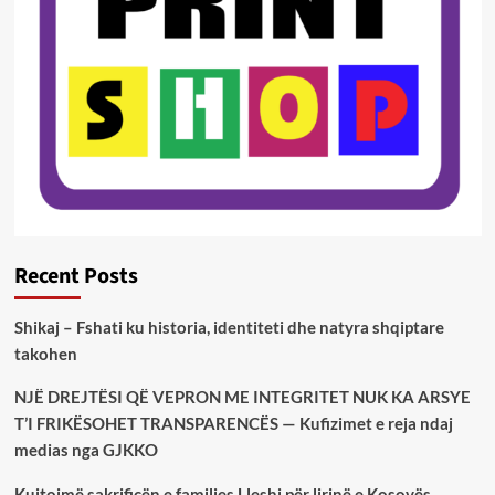
Recent Posts
Shikaj – Fshati ku historia, identiteti dhe natyra shqiptare
takohen
NJË DREJTËSI QË VEPRON ME INTEGRITET NUK KA ARSYE
T’I FRIKËSOHET TRANSPARENCËS — Kufizimet e reja ndaj
medias nga GJKKO
Kujtojmë sakrificën e familjes Lleshi për lirinë e Kosovës