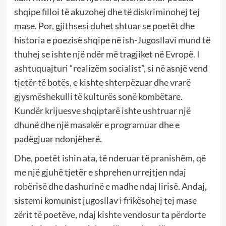
shqipe filloi të akuzohej dhe të diskriminohej tej
mase. Por, gjithsesi duhet shtuar se poetët dhe
historia e poezisë shqipe në ish-Jugosllavi mund të
thuhej se ishte një ndër më tragjiket në Evropë. I
ashtuquajturi “realizëm socialist”, si në asnjë vend
tjetër të botës, e kishte shterpëzuar dhe vrarë
gjysmëshekulli të kulturës sonë kombëtare.
Kundër krijuesve shqiptarë ishte ushtruar një
dhunë dhe një masakër e programuar dhe e
padëgjuar ndonjëherë.
Dhe, poetët ishin ata, të nderuar të pranishëm, që
me një gjuhë tjetër e shprehen urrejtjen ndaj
robërisë dhe dashurinë e madhe ndaj lirisë. Andaj,
sistemi komunist jugosllav i frikësohej tej mase
zërit të poetëve, ndaj kishte vendosur ta përdorte