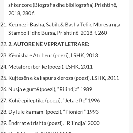
shkencore (Biografia dhe bibliografia),Prishtinë,
2018, 280 f.
Keçmezi-Basha, Sabile& Basha Tefik, Mbresa nga
Stambolli dhe Bursa, Prishtinë, 2018, f. 260
2. AUTORE NË VEPRAT LETRARE:
Këmisha e Atdheut (poezi), LSHK, 2013
Metaforë iberike (poezi), LSHK, 2011
Kujtesën e ka kapur skleroza (poezi), LSHK, 2011
Nusja e gurtë (poezi), “Rilindja” 1989
Kohë epileptike (poezi), “Jeta e Re” 1996
Dy lule ka mami (poezi), “Pionieri” 1993
Ëndrrat e trishta (poezi), “Rilindja” 2000