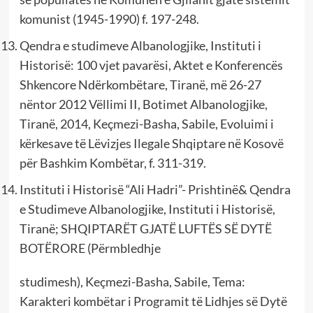
komunist (1945-1990) f. 197-248.
Qendra e studimeve Albanologjike, Instituti i
Historisë: 100 vjet pavarësi, Aktet e Konferencës
Shkencore Ndërkombëtare, Tiranë, më 26-27
nëntor 2012 Vëllimi II, Botimet Albanologjike,
Tiranë, 2014, Keçmezi-Basha, Sabile, Evoluimi i
kërkesave të Lëvizjes Ilegale Shqiptare në Kosovë
për Bashkim Kombëtar, f. 311-319.
Instituti i Historisë “Ali Hadri”- Prishtinë& Qendra
e Studimeve Albanologjike, Instituti i Historisë,
Tiranë; SHQIPTARËT GJATË LUFTËS SË DYTË
BOTËRORE (Përmbledhje
studimesh), Keçmezi-Basha, Sabile, Tema:
Karakteri kombëtar i Programit të Lidhjes së Dytë