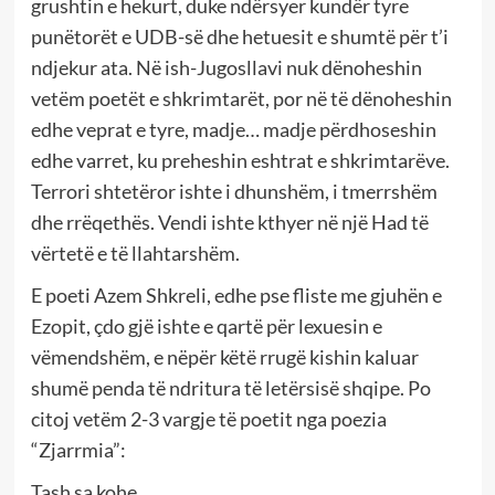
grushtin e hekurt, duke ndërsyer kundër tyre
punëtorët e UDB-së dhe hetuesit e shumtë për t’i
ndjekur ata. Në ish-Jugosllavi nuk dënoheshin
vetëm poetët e shkrimtarët, por në të dënoheshin
edhe veprat e tyre, madje… madje përdhoseshin
edhe varret, ku preheshin eshtrat e shkrimtarëve.
Terrori shtetëror ishte i dhunshëm, i tmerrshëm
dhe rrëqethës. Vendi ishte kthyer në një Had të
vërtetë e të llahtarshëm.
E poeti Azem Shkreli, edhe pse fliste me gjuhën e
Ezopit, çdo gjë ishte e qartë për lexuesin e
vëmendshëm, e nëpër këtë rrugë kishin kaluar
shumë penda të ndritura të letërsisë shqipe. Po
citoj vetëm 2-3 vargje të poetit nga poezia
“Zjarrmia”:
Tash sa kohe