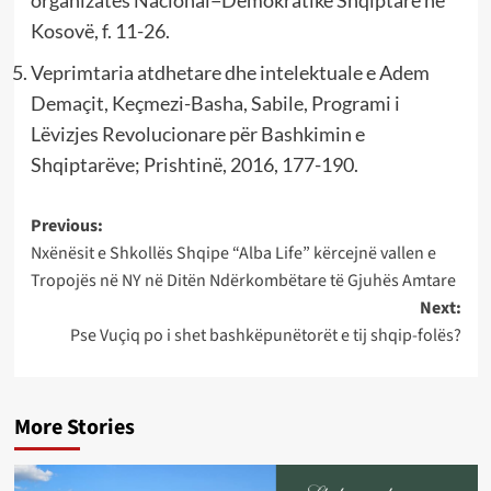
Kosovë, f. 11-26.
Veprimtaria atdhetare dhe intelektuale e Adem
Demaçit, Keçmezi-Basha, Sabile, Programi i
Lëvizjes Revolucionare për Bashkimin e
Shqiptarëve; Prishtinë, 2016, 177-190.
Post
Previous:
Nxënësit e Shkollës Shqipe “Alba Life” kërcejnë vallen e
navigation
Tropojës në NY në Ditën Ndërkombëtare të Gjuhës Amtare
Next:
Pse Vuçiq po i shet bashkëpunëtorët e tij shqip-folës?
More Stories