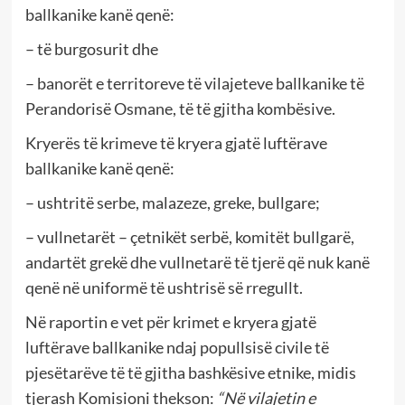
ballkanike kanë qenë:
– të burgosurit dhe
– banorët e territoreve të vilajeteve ballkanike të
Perandorisë Osmane, të të gjitha kombësive.
Kryerës të krimeve të kryera gjatë luftërave
ballkanike kanë qenë:
– ushtritë serbe, malazeze, greke, bullgare;
– vullnetarët – çetnikët serbë, komitët bullgarë,
andartët grekë dhe vullnetarë të tjerë që nuk kanë
qenë në uniformë të ushtrisë së rregullt.
Në raportin e vet për krimet e kryera gjatë
luftërave ballkanike ndaj popullsisë civile të
pjesëtarëve të të gjitha bashkësive etnike, midis
tjerash Komisioni thekson:
“Në vilajetin e