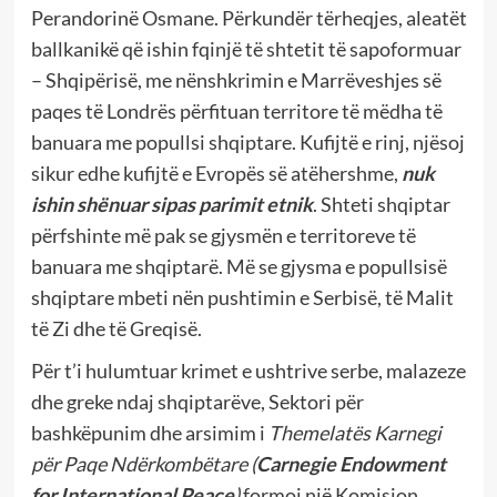
Perandorinë Osmane. Përkundër tërheqjes, aleatët
ballkanikë që ishin fqinjë të shtetit të sapoformuar
– Shqipërisë, me nënshkrimin e Marrëveshjes së
paqes të Londrës përfituan territore të mëdha të
banuara me popullsi shqiptare. Kufijtë e rinj, njësoj
sikur edhe kufijtë e Evropës së atëhershme,
nuk
ishin shënuar sipas parimit etnik
. Shteti shqiptar
përfshinte më pak se gjysmën e territoreve të
banuara me shqiptarë. Më se gjysma e popullsisë
shqiptare mbeti nën pushtimin e Serbisë, të Malit
të Zi dhe të Greqisë.
Për t’i hulumtuar krimet e ushtrive serbe, malazeze
dhe greke ndaj shqiptarëve, Sektori për
bashkëpunim dhe arsimim i
Themelatës Karnegi
për Paqe Ndërkombëtare
(
Carnegie Endowment
for International Peace
)
formoi një Komision