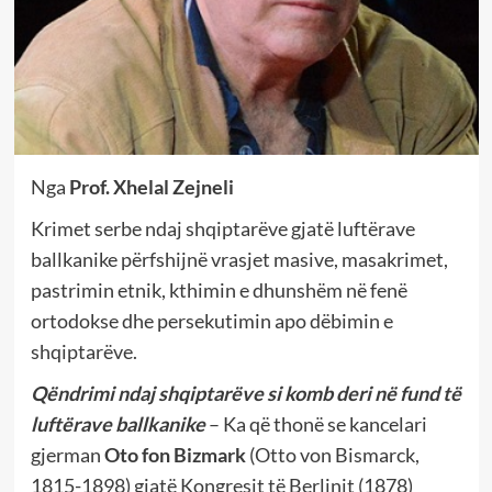
Nga
Prof. Xhelal Zejneli
Krimet serbe ndaj shqiptarëve gjatë luftërave
ballkanike përfshijnë vrasjet masive, masakrimet,
pastrimin etnik, kthimin e dhunshëm në fenë
ortodokse dhe persekutimin apo dëbimin e
shqiptarëve.
Qëndrimi ndaj shqiptarëve si komb deri në fund të
luftërave ballkanike
– Ka që thonë se kancelari
gjerman
Oto fon Bizmark
(Otto von Bismarck,
1815-1898) gjatë Kongresit të Berlinit (1878)