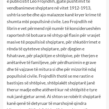
e publicistit Leo Frojndlih, gjatë pushtimit të
vendbanimeve shqiptare në vitet 1912-1913,
ushtria serbe dhe ajo malazeze kanë kryer krime të
shumta mbi popullsinë civile. Leo Frojndlih në
librin e vet përmend një numër të konsiderueshëm
raportesh të botuara në shtyp që flasin për vrasjet
masive të popullsisë shqiptare, për shkatërrimet e
rënda të qyteteve shqiptare, për djegien e
fshatrave, për plaçkitjen e shtëpive, për therjen e
anëtarëve të familjeve, për përdhunimin e grave
dhe të vajzave të mitura si dhe për mizoritë ndaj
popullsisë civile. Frojndlih thotë se me rastin e
bastisjes së shtëpive, shtëpiakët shqiptarë janë
therur madje edhe atëherë kur në shtëpitë e tyre
nuk janë gjetur armë. Ai shton se robërit shqiptarë
kanë qenë të detyruar të marshojnë qindra