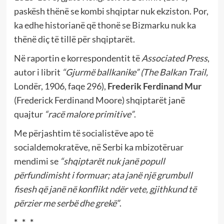
paskësh thënë se kombi shqiptar nuk ekziston. Por,
ka edhe historianë që thonë se Bizmarku nuk ka
thënë diç të tillë për shqiptarët.
Në raportin e korrespondentit të
Associated Press
,
autor i librit
“Gjurmë ballkanike” (The Balkan Trail,
Londër, 1906, faqe 296),
Frederik Ferdinand Mur
(Frederick Ferdinand Moore) shqiptarët janë
quajtur
“racë malore primitive”
.
Me përjashtim të socialistëve apo të
socialdemokratëve, në Serbi ka mbizotëruar
mendimi se
“shqiptarët nuk janë popull
përfundimisht i formuar;
ata janë një grumbull
fisesh që janë në konflikt ndër vete, gjithkund të
përzier me serbë dhe grekë”
.
* * *