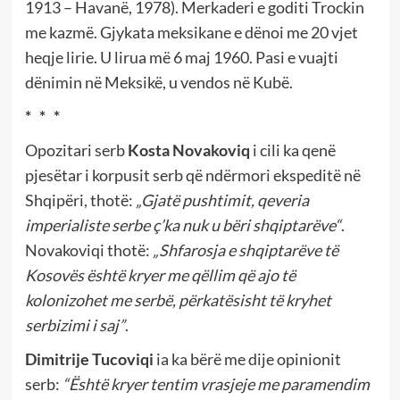
1913 – Havanë, 1978). Merkaderi e goditi Trockin
me kazmë. Gjykata meksikane e dënoi me 20 vjet
heqje lirie. U lirua më 6 maj 1960. Pasi e vuajti
dënimin në Meksikë, u vendos në Kubë.
* * *
Opozitari serb
Kosta Novakoviq
i cili ka qenë
pjesëtar i korpusit serb që ndërmori ekspeditë në
Shqipëri, thotë:
„Gjatë pushtimit, qeveria
imperialiste serbe ç’ka nuk u bëri shqiptarëve“
.
Novakoviqi thotë:
„Shfarosja e shqiptarëve të
Kosovës është kryer me qëllim që ajo të
kolonizohet me serbë, përkatësisht të kryhet
serbizimi i saj”
.
Dimitrije Tucoviqi
ia ka bërë me dije opinionit
serb:
“Është kryer tentim vrasjeje me paramendim