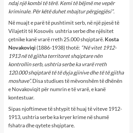
ndaj një kombi të tërë
.
Kemi të bëjmë me vepër
kriminale. Për këtë duhet mbajtur përgjegjësi”
.
Në muajt e parë të pushtimit serb, në një pjesë të
Vilajetit të Kosovës ushtria serbe dhe njësitet
çetnike kanë vrarë rreth 25.000 shqiptarë.
Kosta
Novakoviqi
(1886-1938) thotë:
“Në vitet 1912-
1913 në të gjitha territoret shqiptare nën
kontrollin serb, ushtria serbe ka vrarë rreth
120.000 shqiptarë të të dyja gjinive dhe të të gjitha
moshave”.
Disa studiues të mëvonshëm të dhënën
e Novakoviqit për numrin e të vrarë, e kanë
kontestuar.
Sipas njoftimeve të shtypit të huaj të viteve 1912-
1913, ushtria serbe ka kryer krime në shumë
fshatra dhe qytete shqiptare.