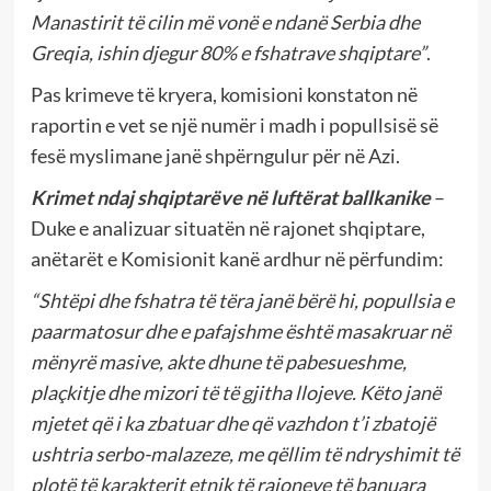
Manastirit të cilin më vonë e ndanë Serbia dhe
Greqia, ishin djegur 80% e fshatrave shqiptare”
.
Pas krimeve të kryera, komisioni konstaton në
raportin e vet se një numër i madh i popullsisë së
fesë myslimane janë shpërngulur për në Azi.
Krimet ndaj shqiptarëve në luftërat ballkanike
–
Duke e analizuar situatën në rajonet shqiptare,
anëtarët e Komisionit kanë ardhur në përfundim:
“Shtëpi dhe fshatra të tëra janë bërë hi, popullsia e
paarmatosur dhe e pafajshme është masakruar në
mënyrë masive, akte dhune të pabesueshme,
plaçkitje dhe mizori të të gjitha llojeve. Këto janë
mjetet që i ka zbatuar dhe që vazhdon t’i zbatojë
ushtria serbo-malazeze, me qëllim të ndryshimit të
plotë të karakterit etnik të rajoneve të banuara