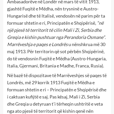
Ambasadorëve në Londër në mars të vitit 1913,
gjashtë Fuqitë e Mëdha, nën trysninë e Austro-
Hungarisë dhe të Italisë, vendosën në parim për ta
formuar shtetin e ri, Principatën e Shqipërisë,
“në
një pjesë të territorit të cilin Mali i Zi, Serbia dhe
Greqia e kishin pushtuar nga Perandoria Osmane”
.
Marrëveshja e paqes e Londrës
u nënshkrua më 30
maj 1913. Për territorin që sot përbën Shqipërinë,
do të vendosnin Fuqitë e Mëdha (Austro-Hungaria,
Italia, Gjermani, Britania e Madhe, Franca, Rusia).
Në bazë të dispozitave të Marrëveshjes së paqes të
Londrës, më 29 korrik 1913 Fuqitë e Mëdha e
formuan shtetin e ri – Principatën e Shqipërisë dhe
i caktuan kufijtë e saj. Pas kësaj, Mali i Zi, Serbia
dhe Greqia u detyruan t’i tërheqin ushtritë e veta
nga ato pjesë të territorit që kishin qenë nën