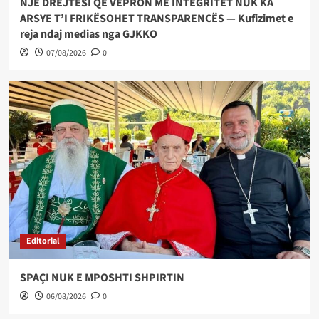
NJË DREJTËSI QË VEPRON ME INTEGRITET NUK KA
ARSYE T’I FRIKËSOHET TRANSPARENCËS — Kufizimet e
reja ndaj medias nga GJKKO
07/08/2026
0
Editorial
SPAÇI NUK E MPOSHTI SHPIRTIN
06/08/2026
0