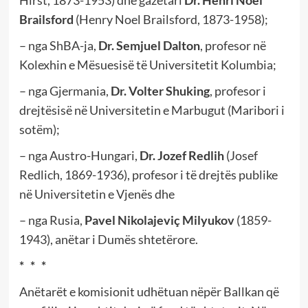
Hirst, 1873-1953) dhe gazetari
Dr. Henri Noel
Brailsford
(Henry Noel Brailsford, 1873-1958);
– nga ShBA-ja,
Dr. Semjuel Dalton
, profesor në
Kolexhin e Mësuesisë të Universitetit Kolumbia;
– nga Gjermania,
Dr. Volter Shuking
, profesor i
drejtësisë në Universitetin e Marbugut (Maribori i
sotëm);
– nga Austro-Hungari,
Dr. Jozef Redlih
(Josef
Redlich, 1869-1936), profesor i të drejtës publike
në Universitetin e Vjenës dhe
– nga Rusia,
Pavel Nikolajeviç Milyukov
(1859-
1943), anëtar i Dumës shtetërore.
* * *
Anëtarët e komisionit udhëtuan nëpër Ballkan që