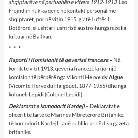
shqiptarëve në periudhën e viteve 1912-1913
. Leo
Frojndlih nuk ka qenë në kontakt personal me
shqiptarët, por në vitin 1915, gjatë Luftës I
Botërore, si ushtar i ushtrisë austro-hungareze ka
luftuar në Ballkan.
* * *
Raporti i Komisionit të qeverisë franceze
–
Në
korrik të vitit 1913, qeveria franceze krijoi një
komision të përbërë nga Vikonti
Herve dy Algue
(Vicomte Hervé du Halgouet, 1877-1955) dhe nga
koloneli
Lepidi
(Colonel Lepidi).
Deklararat e komodorit Kardejl
– Deklaratat e
oficerit të lartë të Marinës Mbretërore Britanike,
të komodorit Kardejl, janë publikuar në disa gazeta
britanike.