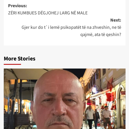
Post
Previous:
ZËRI KUMBUES DËGJOHEJ LARG NË MALE
navigation
Next:
Gjer kur do t`i lemë psikopatët të na zhveshin, ne të
qajmë, ata të qeshin?
More Stories