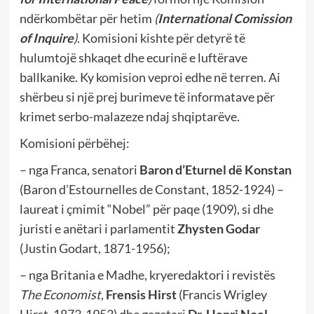
ndërkombëtar për hetim
(
International Comission
of Inquire
)
. Komisioni kishte për detyrë të
hulumtojë shkaqet dhe ecurinë e luftërave
ballkanike. Ky komision veproi edhe në terren. Ai
shërbeu si një prej burimeve të informatave për
krimet serbo-malazeze ndaj shqiptarëve.
Komisioni përbëhej:
– nga Franca, senatori
Baron d’Eturnel dë Konstan
(Baron d’Estournelles de Constant, 1852-1924) –
laureat i çmimit “Nobel” për paqe (1909), si dhe
juristi e anëtari i parlamentit
Zhysten Godar
(Justin Godart, 1871-1956);
– nga Britania e Madhe, kryeredaktori i revistës
The Economist
,
Frensis Hirst
(Francis Wrigley