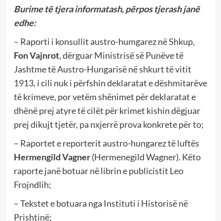
Burime të tjera informatash, përpos tjerash
janë
edhe:
– Raporti i konsullit austro-humgarez në Shkup,
Fon Vajnrot
, dërguar Ministrisë së Punëve të
Jashtme të Austro-Hungarisë në shkurt të vitit
1913, i cili nuk i përfshin deklaratat e dëshmitarëve
të krimeve, por vetëm shënimet për deklaratat e
dhënë prej atyre të cilët për krimet kishin dëgjuar
prej dikujt tjetër, pa nxjerrë prova konkrete për to;
– Raportet e reporterit austro-hungarez të luftës
Hermengild Vagner
(Hermenegild Wagner). Këto
raporte janë botuar në librin e publicistit Leo
Frojndlih;
– Tekstet e botuara nga Instituti i Historisë në
Prishtinë;