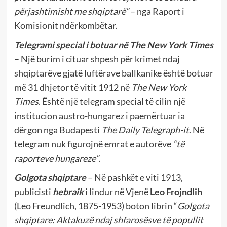
përjashtimisht me shqiptarë”
– nga Raport i
Komisionit ndërkombëtar.
Telegrami special i botuar në The New York Times
– Një burim i cituar shpesh për krimet ndaj
shqiptarëve gjatë luftërave ballkanike është botuar
më 31 dhjetor të vitit 1912 në
The New York
Times
. Është një telegram special të cilin një
institucion austro-hungarez i paemërtuar ia
dërgon nga Budapesti
The Daily Telegraph-it
. Në
telegram nuk figurojnë emrat e autorëve
“të
raporteve hungareze”
.
Golgota shqiptare
– Në pashkët e viti 1913,
publicisti
hebraik
i lindur në Vjenë
Leo Frojndlih
(Leo Freundlich, 1875-1953) boton librin “
Golgota
shqiptare: Aktakuzë ndaj shfarosësve të popullit