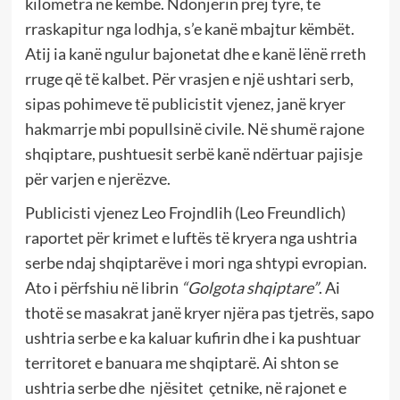
kilometra në këmbë. Ndonjërin prej tyre, të
rraskapitur nga lodhja, s’e kanë mbajtur këmbët.
Atij ia kanë ngulur bajonetat dhe e kanë lënë rreth
rruge që të kalbet. Për vrasjen e një ushtari serb,
sipas pohimeve të publicistit vjenez, janë kryer
hakmarrje mbi popullsinë civile. Në shumë rajone
shqiptare, pushtuesit serbë kanë ndërtuar pajisje
për varjen e njerëzve.
Publicisti vjenez Leo Frojndlih (Leo Freundlich)
raportet për krimet e luftës të kryera nga ushtria
serbe ndaj shqiptarëve i mori nga shtypi evropian.
Ato i përfshiu në librin
“Golgota shqiptare”
. Ai
thotë se masakrat janë kryer njëra pas tjetrës, sapo
ushtria serbe e ka kaluar kufirin dhe i ka pushtuar
territoret e banuara me shqiptarë. Ai shton se
ushtria serbe dhe njësitet çetnike, në rajonet e