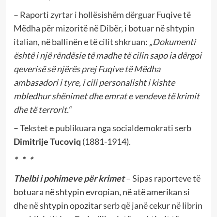
– Raporti zyrtar i hollësishëm dërguar Fuqive të
Mëdha për mizoritë në Dibër, i botuar në shtypin
italian, në ballinën e të cilit shkruan:
„Dokumenti
është i një rëndësie të madhe të cilin sapo ia dërgoi
qeverisë së njërës prej Fuqive të Mëdha
ambasadori i tyre, i cili personalisht i kishte
mbledhur shënimet dhe emrat e vendeve të krimit
dhe të terrorit.“
– Tekstet e publikuara nga socialdemokrati serb
Dimitrije Tucoviq
(1881-1914).
* * *
Thelbi i pohimeve për krimet
– Sipas raporteve të
botuara në shtypin evropian, në atë amerikan si
dhe në shtypin opozitar serb që janë cekur në librin