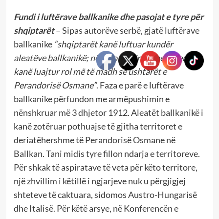
Fundi i luftërave ballkanike dhe pasojat e tyre për
shqiptarët
– Sipas autorëve serbë, gjatë luftërave
ballkanike
“shqiptarët
kanë luftuar kundër
aleatëve ballkanikë; në këto luftëra shpeshherë
kanë luajtur rol më të madh se ushtarët e
Perandorisë Osmane”
. Faza e parë e luftërave
ballkanike përfundon me armëpushimin e
nënshkruar më 3 dhjetor 1912. Aleatët ballkanikë i
kanë zotëruar pothuajse të gjitha territoret e
deriatëhershme të Perandorisë Osmane në
Ballkan. Tani midis tyre fillon ndarja e territoreve.
Për shkak të aspiratave të veta për këto territore,
një zhvillim i këtillë i ngjarjeve nuk u përgjigjej
shteteve të caktuara, sidomos Austro-Hungarisë
dhe Italisë. Për këtë arsye, në Konferencën e