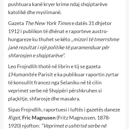
pushtuara kanë kryer krime ndaj shqiptarëve
katolikë dhe myslimanë.
Gazeta
The New York Times
e datës 31 dhjetor
1912 i publikon të dhënat e raporteve austro-
hungareze ku thuhet se këto
„mizori të tmerrshme
janë rezultat i një politike të paramenduar për
shfarosjen e shqiptarëve“.
Leo Frojndlih thotë në librin e tij se gazeta
L’Humanité
e Parisit e ka publikuar raportin zyrtar
të konsullit francez nga Selaniku në të cilin
veprimet serbe në Shqipëri përshkruhen si
plaçkitje, shfarosje dhe masakra.
Sipas Frojndlih, raportuesi i luftës i gazetës daneze
Riget
,
Fric Magnusen
(Fritz Magnussen, 1878-
1920) njofton:
“Veprimet e ushtrisë serbe në