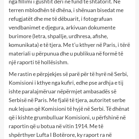
nga fillimi i gushtit deri në fund të shtatorit. Në
terren mblodhën të dhëna, i shënuan bisedat me
refugjatët dhe me të dëbuarit, i fotografuan
vendbanimet e djegura, arkivuan dokumente
burimore (letra, shpallje, urdhresa, afishe,
komunikata) e të tjera. Me t’u kthyer në Paris, i tërë
materiali u përpunua dhe u publikua në formë të
një raporti të hollësishm.
Me rastin e përpjekjes së parë për të hyrë në Serbi,
Komisioni i kthye nga kufiri, edhe pse ardhja e tij
ishte paralajmëruar nëpërmjet ambasadës së
Serbisë në Paris. Me fjalë të tjera, autoritet serbe
nuk lejuan që Komisioni të hyjë në Serbi. Të dhënat
që i kishte grumbulluar Komisioni, u përfshinë në
raportin që u botua në vitin 1914. Me të
shpërthyer Lufta I Botërore, ky raport ra në