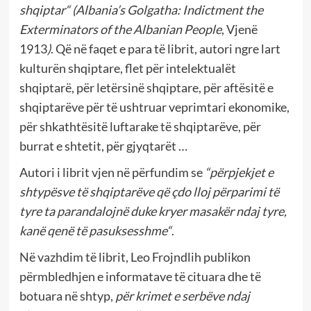
shqiptar“ (Albania’s Golgatha: Indictment the
Exterminators of the Albanian People
, Vjenë
1913
)
. Që në faqet e para të librit, autori ngre lart
kulturën shqiptare, flet për intelektualët
shqiptarë, për letërsinë shqiptare, për aftësitë e
shqiptarëve për të ushtruar veprimtari ekonomike,
për shkathtësitë luftarake të shqiptarëve, për
burrat e shtetit, për gjyqtarët …
Autori i librit vjen në përfundim se
“përpjekjet e
shtypësve të shqiptarëve që çdo lloj përparimi të
tyre ta parandalojnë duke kryer masakër ndaj tyre,
kanë qenë të pasuksesshme“
.
Në vazhdim të librit, Leo Frojndlih publikon
përmbledhjen e informatave të cituara dhe të
botuara në shtyp,
për krimet e serbëve ndaj