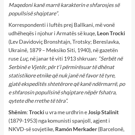
Maqedoni kanë marrë karakterin e shfarosjes së
popullsisë shqiptare”
.
Korrespondenti i luftës prej Ballkani, më vonë
udhëheqës i njohur i Armatës së kuqe,
Leon Trocki
(Lev Davidoviç Bronshtajn, Trotsky; Bereslavka,
Ukrainë, 1879 – Meksiko Siti, 1940), në gazetën
ruse
Luç,
në janar të viti 1913 shkruan:
“Serbët në
Serbinë e Vjetër, për t’i përmirësuar të dhënat
statistikore etnike që nuk janë në favor të tyre,
gjatë ekspeditës shtetërore që kanë ndërmarrë, po
e shfarosin popullsinë shqiptare nëpër fshatra,
qytete dhe rrethe të tëra”.
Shënim
:
Trocki
u vra me urdhrin e
Josip
Stalinit
(1879-1953) nga komunisti spanjoll, agjent i
NKVD-së sovjetike,
Ramón Merkader
(Barcelonë,