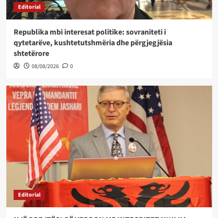
Editorial
Republika mbi interesat politike: sovraniteti i
qytetarëve, kushtetutshmëria dhe përgjegjësia
shtetërore
08/08/2026
0
Editorial