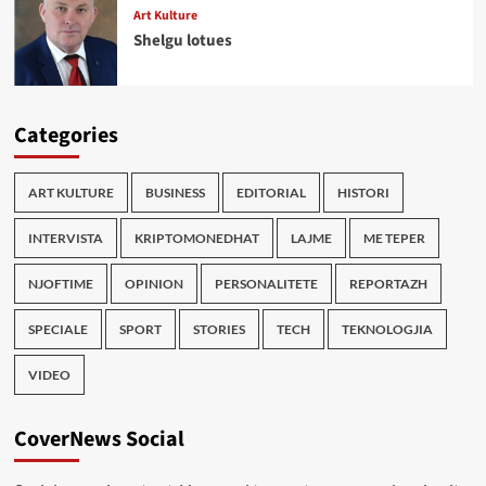
Art Kulture
Shelgu lotues
Categories
ART KULTURE
BUSINESS
EDITORIAL
HISTORI
INTERVISTA
KRIPTOMONEDHAT
LAJME
ME TEPER
NJOFTIME
OPINION
PERSONALITETE
REPORTAZH
SPECIALE
SPORT
STORIES
TECH
TEKNOLOGJIA
VIDEO
CoverNews Social