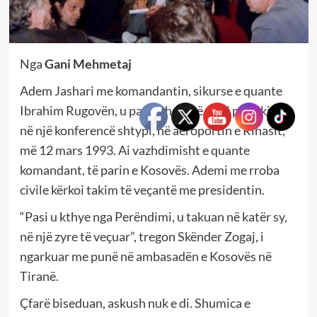
Nga
Gani Mehmetaj
Adem Jashari me komandantin, sikurse e quante
Ibrahim Rugovën, u pa për herë të parë publikisht
në një konferencë shtypi, në aeroportin e Rinasit,
më 12 mars 1993. Ai vazhdimisht e quante
komandant, të parin e Kosovës. Ademi me rroba
civile kërkoi takim të veçantë me presidentin.
“Pasi u kthye nga Perëndimi, u takuan në katër sy,
në një zyre të veçuar”, tregon Skënder Zogaj, i
ngarkuar me punë në ambasadën e Kosovës në
Tiranë.
Çfarë biseduan, askush nuk e di. Shumica e