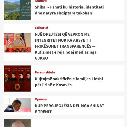
Opinion
Shikaj – Fshati ku historia, identiteti
dhe natyra shqiptare takohen
Editorial
NJË DREJTËSI QË VEPRON ME
INTEGRITET NUK KA ARSYE T’I
FRIKËSOHET TRANSPARENCËS —
Kufizimet e reja ndaj medias nga
GJKKO
Personalitete
Kujtojmë sakrificën e familjes Lleshi
për lirinë e Kosovës
Opinion
KUR PËRGJEGJËSIA DEL NGA SHINAT
E TRENIT