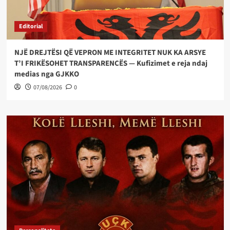
Editorial
NJË DREJTËSI QË VEPRON ME INTEGRITET NUK KA ARSYE
T’I FRIKËSOHET TRANSPARENCËS — Kufizimet e reja ndaj
medias nga GJKKO
07/08/2026
0