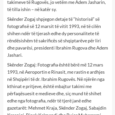
takimeve të Rugovës, jo vetëm me Adem Jasharin,
të tilla ishin – në katër sy.
Skënder Zogaj shpjegon detaje të “historisë” së
fotografisë së 12 marsit të vitit 1993, në të cilën
shihen ndër të tjerash edhe dy personalitete të
rëndësishëm të sakrificës së shqiptarëve për liri
dhe pavarësi, presidenti Ibrahim Rugova dhe Adem
Jashari.
Skënder Zogaj: Fotografia është bërë më 12 mars
1993, në Aeroportin e Rinasit, me rastin e ardhjes
në Shqipëri të dr. Ibrahim Rugovës. Në njërën nga
kthinat e pritjeve, është mbajtur takimi me
përfaqësuesit e medieve dhe, siç mund të shihet
edhe nga fotografia, ndër të tjerë janë edhe
gazetarët: Mehmet Kraja, Skënder Zogaj, Sabajdin