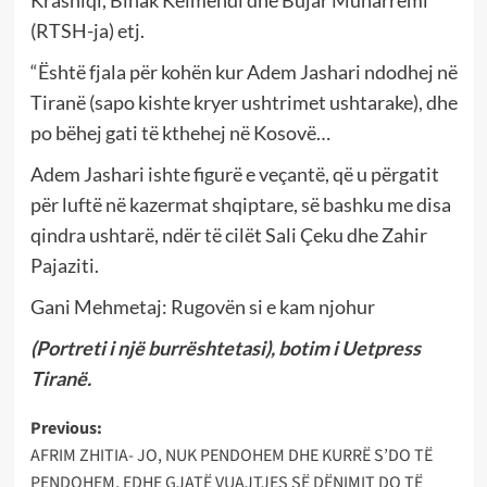
Krasniqi, Binak Kelmendi dhe Bujar Muharremi
(RTSH-ja) etj.
“Është fjala për kohën kur Adem Jashari ndodhej në
Tiranë (sapo kishte kryer ushtrimet ushtarake), dhe
po bëhej gati të kthehej në Kosovë…
Adem Jashari ishte figurë e veçantë, që u përgatit
për luftë në kazermat shqiptare, së bashku me disa
qindra ushtarë, ndër të cilët Sali Çeku dhe Zahir
Pajaziti.
Gani Mehmetaj: Rugovën si e kam njohur
(Portreti i një burrështetasi), botim i Uetpress
Tiranë.
Post
Previous:
AFRIM ZHITIA- JO, NUK PENDOHEM DHE KURRË S’DO TË
navigation
PENDOHEM, EDHE GJATË VUAJTJES SË DËNIMIT DO TË