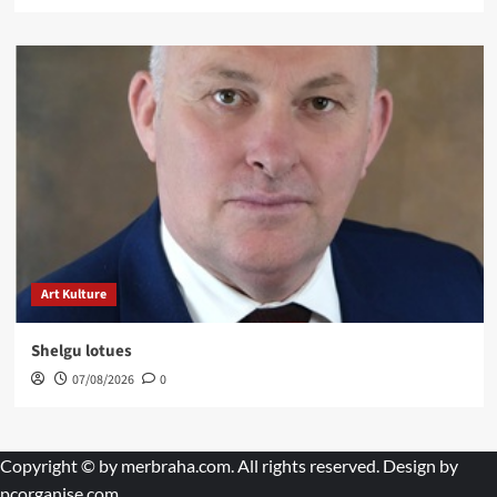
Art Kulture
Shelgu lotues
07/08/2026
0
Copyright © by
merbraha.com
. All rights reserved. Design by
pcorganise.com