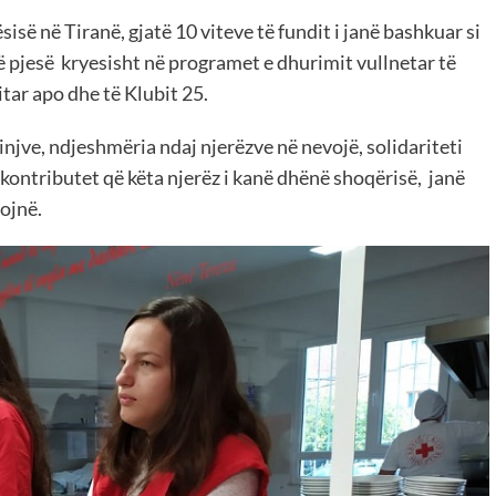
ë në Tiranë, gjatë 10 viteve të fundit i janë bashkuar si
ë pjesë kryesisht në programet e dhurimit vullnetar të
tar apo dhe të Klubit 25.
injve, ndjeshmëria ndaj njerëzve në nevojë, solidariteti
ontributet që këta njerëz i kanë dhënë shoqërisë, janë
vojnë.