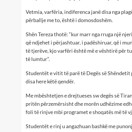
Vetmia, varfëria, indiferenca janë disa nga pla
përballje me to, është i domosdoshëm.
Shën Tereza thotë: “kur marr nga rruga një njeri q
që ndjehet i përjashtuar, i padëshiruar, që i m
të tjerëve, kjo varfëri është më e vështirë për 
të lumtur”.
Studentët e vitit të parë të Degës së Shëndetit 
disa here këtë qendër.
Me mbështetjen e drejtueses sw degës së Tiranë
pritën përzemërsisht dhe morën udhëzime edhe 
foli të rinjve mbi programet e shoqatës më të v
Studentët e rinj u angazhuan bashkë me punonjë