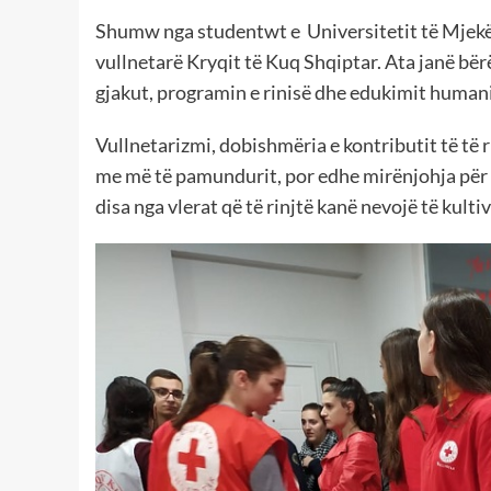
Shumw nga studentwt e Universitetit të Mjekësis
vullnetarë Kryqit të Kuq Shqiptar. Ata janë bër
gjakut, programin e rinisë dhe edukimit humani
Vullnetarizmi, dobishmëria e kontributit të të r
me më të pamundurit, por edhe mirënjohja për k
disa nga vlerat që të rinjtë kanë nevojë të kulti