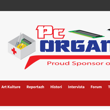
Art Kulture
Reportazh
Histori
Intervista
Forum
T