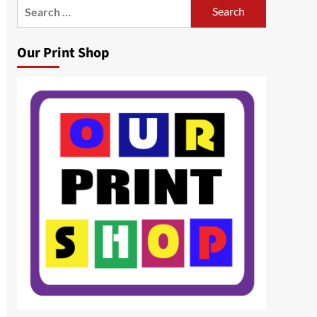
Search
for:
Our Print Shop