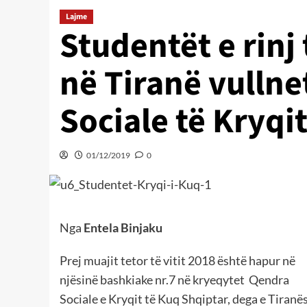
Lajme
Studentët e rinj
në Tiranë vulln
Sociale të Kryqi
01/12/2019
0
Nga
Entela Binjaku
Prej muajit tetor të vitit 2018 është hapur në
njësinë bashkiake nr.7 në kryeqytet Qendra
Sociale e Kryqit të Kuq Shqiptar, dega e Tiranës