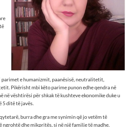
are
të
parimet e humanizmit, paanësisë, neutralitetit,
litetit. Pikërisht mbi këto parime punon edhe qendra në
në në vështirësi për shkak të kushteve ekonomike duke u
5 ditë të javës.
 qytetarë, burra dhe gra me synimin që jo vetëm të
ë ngrohtë dhe mikpritës, si në një familje të madhe.