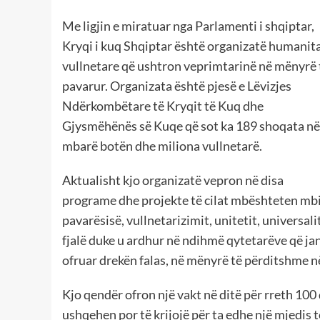
Me ligjin e miratuar nga Parlamenti i shqiptar,
Kryqi i kuq Shqiptar është organizatë humanit
vullnetare që ushtron veprimtarinë në mënyrë 
pavarur. Organizata është pjesë e Lëvizjes
Ndërkombëtare të Kryqit të Kuq dhe
Gjysmëhënës së Kuqe që sot ka 189 shoqata në
mbarë botën dhe miliona vullnetarë.
Aktualisht kjo organizatë vepron në disa
programe dhe projekte të cilat mbështeten mbi 
pavarësisë, vullnetarizimit, unitetit, universa
fjalë duke u ardhur në ndihmë qytetarëve që ja
ofruar drekën falas, në mënyrë të përditshme në 
Kjo qendër ofron një vakt në ditë për rreth 100
ushqehen por të krijojë për ta edhe një mjedis t