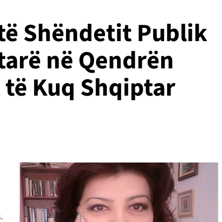
 të Shëndetit Publik
etarë në Qendrën
t të Kuq Shqiptar
.