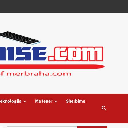
eknologjia
Me teper
Sherbime