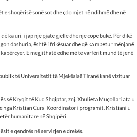
gët e shoqërisë sonë sot dhe çdo mjet në ndihmë dhe në
ë ka uri, i jap një pjatë gjellë dhe një copë bukë. Për dikë
ungon dashuria, është i frikësuar dhe që ka mbetur mënjanë
tu kapërcyer. E megjithatë edhe më të varfërit mund të jenë
publik të Universitetit të Mjekësisë Tiranë kanë vizituar
s së Kryqit të Kuq Shqiptar, znj. Xhulieta Muçollari ata u
nga Kristian Cura Koordinator i programit. Kristiani u
jetër humanitare në Shqipëri.
sit e qendrës në servirjen e drekës.