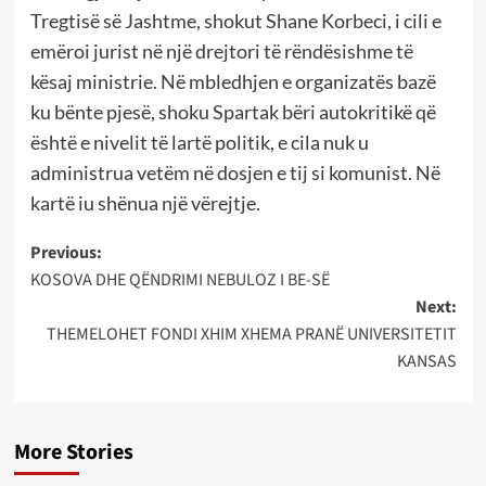
Tregtisë së Jashtme, shokut Shane Korbeci, i cili e
emëroi jurist në një drejtori të rëndësishme të
kësaj ministrie. Në mbledhjen e organizatës bazë
ku bënte pjesë, shoku Spartak bëri autokritikë që
është e nivelit të lartë politik, e cila nuk u
administrua vetëm në dosjen e tij si komunist. Në
kartë iu shënua një vërejtje.
Post
Previous:
KOSOVA DHE QËNDRIMI NEBULOZ I BE-SË
navigation
Next:
THEMELOHET FONDI XHIM XHEMA PRANË UNIVERSITETIT
KANSAS
More Stories