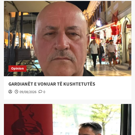
Opinion
GARDIANËT E VONUAR TË KUSHTETUTËS
09/08/2026
0