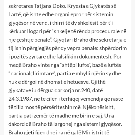
sekretares Tatjana Doko. Kryesia e Gjykatës së
Lartë, që ishte edhe organi epror për sistemin
gjyqësor në vend, i thirri të dy shkelësit për t’i
kërkuar llogari për “shkelje të rënda procedurale në
një çështje penale”. Gjyqtari Braho dhe sekretarja e
tij ishin përgjegjës për dy vepra penale: shpërdorim
i pozitës zyrtare dhe falsifikim dokumentesh. Por
meqë Braho vinte nga “shtëpi lufte”, bazë e luftës
“nacionalçlirimtare”, partia e mbylli njërin sy dhe
nuk e dërgoi në dhomat e hetuesve. Gjithë
gjykatave iu dërgua qarkorja nr.240, datë
24.3.1987, në të cilën i tërhiqej vëmendja që raste
të tilla mos të përsëriteshin më. Njëkohësisht,
partia pati zemër të madhe me birin e saj. U ra
dakord që Braho të largohej nga sistemi gjyqësor.
Braho gjeti fijen dhe i ra në qafë Ministrit të