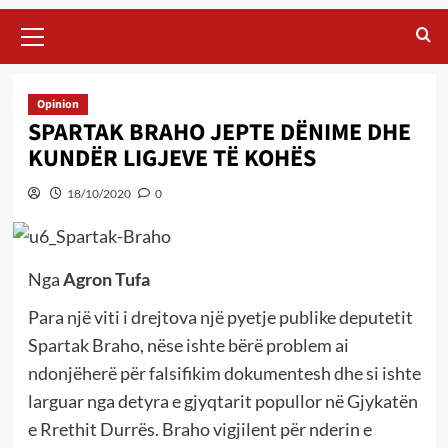
Primary
Menu
Opinion
SPARTAK BRAHO JEPTE DËNIME DHE
KUNDËR LIGJEVE TË KOHËS
18/10/2020
0
Nga
Agron Tufa
Para një viti i drejtova një pyetje publike deputetit
Spartak Braho, nëse ishte bërë problem ai
ndonjëherë për falsifikim dokumentesh dhe si ishte
larguar nga detyra e gjyqtarit popullor në Gjykatën
e Rrethit Durrës. Braho vigjilent për nderin e