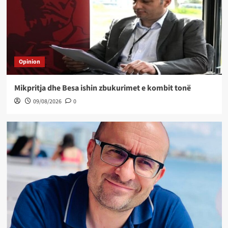
Opinion
Mikpritja dhe Besa ishin zbukurimet e kombit tonë
09/08/2026
0