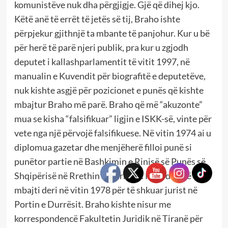
komunistëve nuk dha përgjigje. Gjë që dihej kjo.
Këtë anë të errët të jetës së tij, Braho ishte
përpjekur gjithnjë ta mbante të panjohur. Kur u bë
për herë të parë njeri publik, pra kur u zgjodh
deputet i kallashparlamentit të vitit 1997, në
manualin e Kuvendit për biografitë e deputetëve,
nuk kishte asgjë për pozicionet e punës që kishte
mbajtur Braho më parë. Braho që më “akuzonte”
mua se kisha “falsifikuar” ligjin e ISKK-së, vinte për
vete nga një përvojë falsifikuese. Në vitin 1974 ai u
diplomua gazetar dhe menjëherë filloi punë si
punëtor partie në Bashkimin e Rinisë së Punës së
Shqipërisë në Rrethin e Durrësit. Këtë detyrë e
mbajti deri në vitin 1978 për të shkuar jurist në
Portin e Durrësit. Braho kishte nisur me
korrespondencë Fakultetin Juridik në Tiranë për