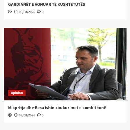
GARDIANËT E VONUAR TË KUSHTETUTËS
09/08/2026
0
Opinion
Mikpritja dhe Besa ishin zbukurimet e kombit tonë
09/08/2026
0