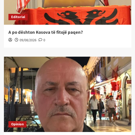
Editorial
A po dështon Kosova të fitojë paqen?
09/08/2026
0
Opinion