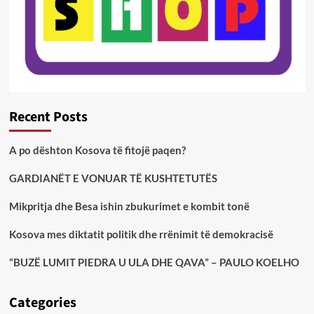
Recent Posts
A po dështon Kosova të fitojë paqen?
GARDIANËT E VONUAR TË KUSHTETUTËS
Mikpritja dhe Besa ishin zbukurimet e kombit tonë
Kosova mes diktatit politik dhe rrënimit të demokracisë
“BUZË LUMIT PIEDRA U ULA DHE QAVA” – PAULO KOELHO
Categories