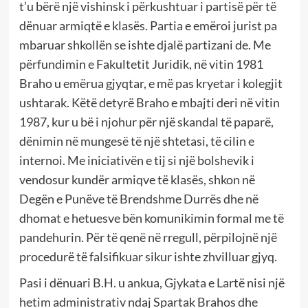
t’u bërë një vishinsk i përkushtuar i partisë për të
dënuar armiqtë e klasës. Partia e emëroi jurist pa
mbaruar shkollën se ishte djalë partizani de. Me
përfundimin e Fakultetit Juridik, në vitin 1981
Braho u emërua gjyqtar, e më pas kryetar i kolegjit
ushtarak. Këtë detyrë Braho e mbajti deri në vitin
1987, kur u bë i njohur për një skandal të paparë,
dënimin në mungesë të një shtetasi, të cilin e
internoi. Me iniciativën e tij si një bolshevik i
vendosur kundër armiqve të klasës, shkon në
Degën e Punëve të Brendshme Durrës dhe në
dhomat e hetuesve bën komunikimin formal me të
pandehurin. Për të qenë në rregull, përpilojnë një
procedurë të falsifikuar sikur ishte zhvilluar gjyq.
Pasi i dënuari B.H. u ankua, Gjykata e Lartë nisi një
hetim administrativ ndaj Spartak Brahos dhe