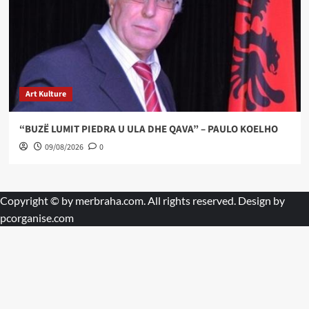
Art Kulture
“BUZË LUMIT PIEDRA U ULA DHE QAVA” – PAULO KOELHO
09/08/2026
0
Copyright © by
merbraha.com
. All rights reserved. Design by
pcorganise.com