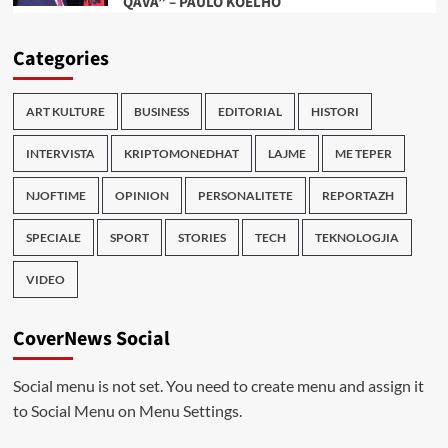
QAVA” – PAULO KOELHO
Categories
ART KULTURE
BUSINESS
EDITORIAL
HISTORI
INTERVISTA
KRIPTOMONEDHAT
LAJME
ME TEPER
NJOFTIME
OPINION
PERSONALITETE
REPORTAZH
SPECIALE
SPORT
STORIES
TECH
TEKNOLOGJIA
VIDEO
CoverNews Social
Social menu is not set. You need to create menu and assign it
to Social Menu on Menu Settings.