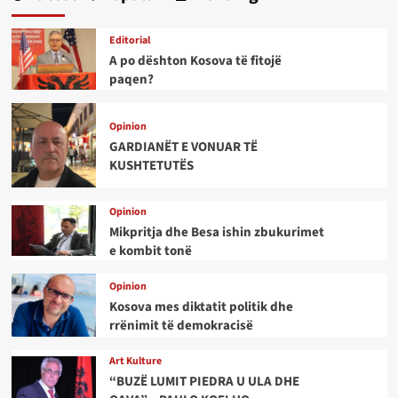
Editorial
A po dështon Kosova të fitojë
paqen?
Opinion
GARDIANËT E VONUAR TË
KUSHTETUTËS
Opinion
Mikpritja dhe Besa ishin zbukurimet
e kombit tonë
Opinion
Kosova mes diktatit politik dhe
rrënimit të demokracisë
Art Kulture
“BUZË LUMIT PIEDRA U ULA DHE