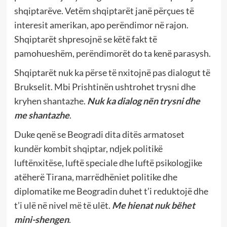
shqiptarëve. Vetëm shqiptarët janë përçues të
interesit amerikan, apo perëndimor në rajon.
Shqiptarët shpresojnë se këtë fakt të
pamohueshëm, perëndimorët do ta kenë parasysh.
Shqiptarët nuk ka përse të nxitojnë pas dialogut të
Brukselit. Mbi Prishtinën ushtrohet trysni dhe
kryhen shantazhe.
Nuk ka dialog nën trysni dhe
me shantazhe
.
Duke qenë se Beogradi dita ditës armatoset
kundër kombit shqiptar, ndjek politikë
luftënxitëse, luftë speciale dhe luftë psikologjike
atëherë Tirana, marrëdhëniet politike dhe
diplomatike me Beogradin duhet t’i reduktojë dhe
t’i ulë në nivel më të ulët.
Me hienat nuk bëhet
mini-shengen
.