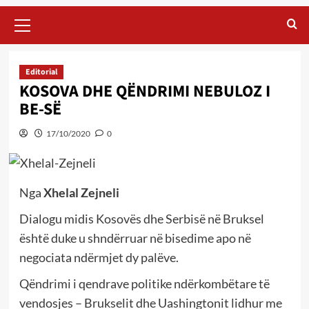
Primary
Menu
Editorial
KOSOVA DHE QËNDRIMI NEBULOZ I
BE-SË
17/10/2020
0
Nga
Xhelal Zejneli
Dialogu midis Kosovës dhe Serbisë në Bruksel
është duke u shndërruar në bisedime apo në
negociata ndërmjet dy palëve.
Qëndrimi i qendrave politike ndërkombëtare të
vendosjes – Brukselit dhe Uashingtonit lidhur me