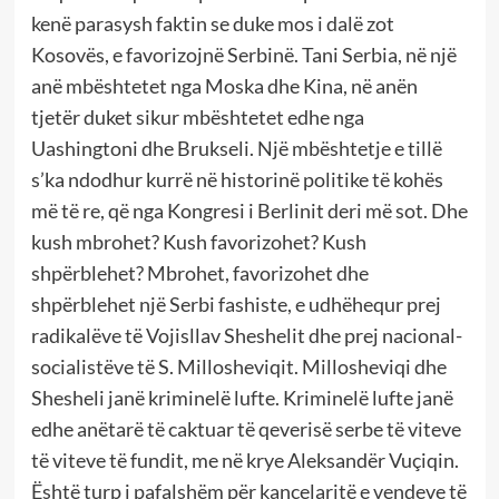
kenë parasysh faktin se duke mos i dalë zot
Kosovës, e favorizojnë Serbinë. Tani Serbia, në një
anë mbështetet nga Moska dhe Kina, në anën
tjetër duket sikur mbështetet edhe nga
Uashingtoni dhe Brukseli. Një mbështetje e tillë
s’ka ndodhur kurrë në historinë politike të kohës
më të re, që nga Kongresi i Berlinit deri më sot. Dhe
kush mbrohet? Kush favorizohet? Kush
shpërblehet? Mbrohet, favorizohet dhe
shpërblehet një Serbi fashiste, e udhëhequr prej
radikalëve të Vojisllav Sheshelit dhe prej nacional-
socialistëve të S. Millosheviqit. Millosheviqi dhe
Shesheli janë kriminelë lufte. Kriminelë lufte janë
edhe anëtarë të caktuar të qeverisë serbe të viteve
të viteve të fundit, me në krye Aleksandër Vuçiqin.
Është turp i pafalshëm për kancelaritë e vendeve të