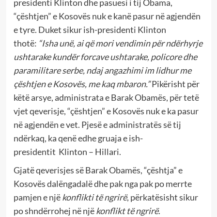
presidenti Klinton dhe pasuesi i tij Obama,
“çështjen” e Kosovës nuk e kanë pasur në agjendën
e tyre. Duket sikur ish-presidenti Klinton
thotë:
“Isha unë, ai që mori vendimin për ndërhyrje
ushtarake kundër forcave ushtarake, policore dhe
paramilitare serbe, ndaj angazhimi im lidhur me
çështjen e Kosovës, me kaq mbaron.”
Pikërisht për
këtë arsye, administrata e Barak Obamës, për tetë
vjet qeverisje, “çështjen” e Kosovës nuk e ka pasur
në agjendën e vet. Pjesë e administratës së tij
ndërkaq, ka qenë edhe gruaja e ish-
presidentit
Klinton – Hillari.
Gjatë qeverisjes së Barak Obamës, “çështja” e
Kosovës dalëngadalë dhe pak nga pak po merrte
pamjen e një
konflikti të ngrirë
, përkatësisht sikur
po shndërrohej në një
konflikt të ngrirë
.