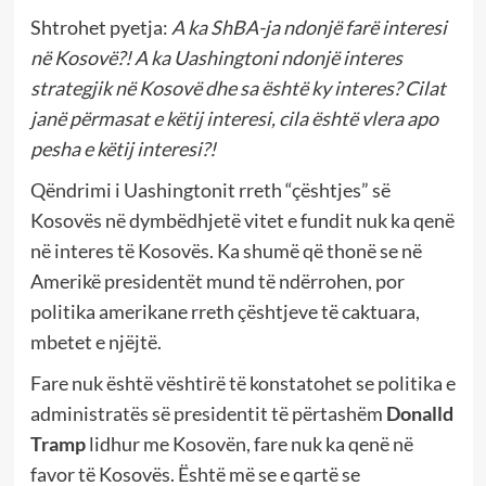
Shtrohet pyetja:
A ka ShBA-ja ndonjë farë interesi
në Kosovë?! A ka Uashingtoni ndonjë interes
strategjik në Kosovë dhe sa është ky interes? Cilat
janë përmasat e këtij interesi, cila është vlera apo
pesha e këtij interesi?!
Qëndrimi i Uashingtonit rreth “çështjes” së
Kosovës në dymbëdhjetë vitet e fundit nuk ka qenë
në interes të Kosovës. Ka shumë që thonë se në
Amerikë presidentët mund të ndërrohen, por
politika amerikane rreth çështjeve të caktuara,
mbetet e njëjtë.
Fare nuk është vështirë të konstatohet se politika e
administratës së presidentit të përtashëm
Donalld
Tramp
lidhur
me Kosovën, fare nuk ka qenë në
favor të Kosovës. Është më se e qartë se