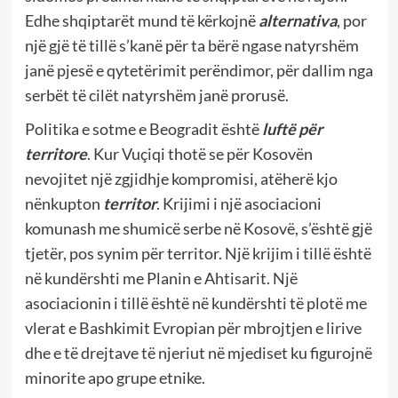
Edhe shqiptarët mund të kërkojnë
alternativa
, por
një gjë të tillë s’kanë për ta bërë ngase natyrshëm
janë pjesë e qytetërimit perëndimor, për dallim nga
serbët të cilët natyrshëm janë prorusë.
Politika e sotme e Beogradit është
luftë për
territore
. Kur Vuçiqi thotë se për Kosovën
nevojitet një zgjidhje kompromisi, atëherë kjo
nënkupton
territor
. Krijimi i një asociacioni
komunash me shumicë serbe në Kosovë, s’është gjë
tjetër, pos synim për territor. Një krijim i tillë është
në kundërshti me Planin e Ahtisarit. Një
asociacionin i tillë është në kundërshti të plotë me
vlerat e Bashkimit Evropian për mbrojtjen e lirive
dhe e të drejtave të njeriut në mjediset ku figurojnë
minorite apo grupe etnike.