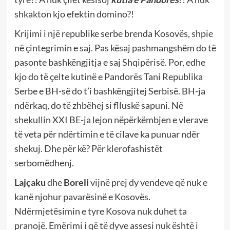
shkakton kjo efektin domino?!
Krijimi i një republike serbe brenda Kosovës, shpie
në çintegrimin e saj. Pas kësaj pashmangshëm do të
pasonte bashkëngjitja e saj Shqipërisë. Por, edhe
kjo do të çelte kutinë e Pandorës Tani Republika
Serbe e BH-së do t’i bashkëngjitej Serbisë. BH-ja
ndërkaq, do të zhbëhej si flluskë sapuni. Në
shekullin XXI BE-ja lejon nëpërkëmbjen e vlerave
të veta për ndërtimin e të cilave ka punuar ndër
shekuj. Dhe për kë? Për klerofashistët
serbomëdhenj.
Lajçaku
dhe
Boreli
vijnë prej dy vendeve që nuk e
kanë njohur pavarësinë e Kosovës.
Ndërmjetësimin e tyre Kosova nuk duhet ta
pranojë. Emërimi i që të dyve assesi nuk është i