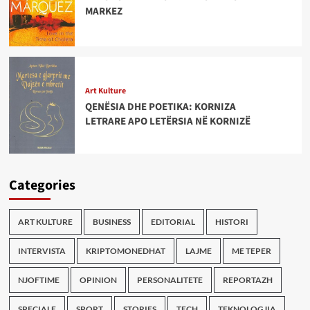
MARKEZ
Art Kulture
QENËSIA DHE POETIKA: KORNIZA
LETRARE APO LETËRSIA NË KORNIZË
Categories
ART KULTURE
BUSINESS
EDITORIAL
HISTORI
INTERVISTA
KRIPTOMONEDHAT
LAJME
ME TEPER
NJOFTIME
OPINION
PERSONALITETE
REPORTAZH
SPECIALE
SPORT
STORIES
TECH
TEKNOLOGJIA