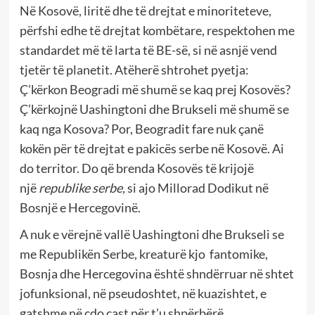
Në Kosovë, liritë dhe të drejtat e minoriteteve,
përfshi edhe të drejtat kombëtare, respektohen me
standardet më të larta të BE-së, si në asnjë vend
tjetër të planetit. Atëherë shtrohet pyetja:
Ç’kërkon Beogradi më shumë se kaq prej Kosovës?
Ç’kërkojnë Uashingtoni dhe Brukseli më shumë se
kaq nga Kosova? Por, Beogradit fare nuk çanë
kokën për të drejtat e pakicës serbe në Kosovë. Ai
do territor. Do që brenda Kosovës të krijojë
një
republike serbe,
si ajo Millorad Dodikut në
Bosnjë e Hercegovinë.
A nuk e vërejnë vallë Uashingtoni dhe Brukseli se
me Republikën Serbe, kreaturë kjo
fantomike,
Bosnja dhe Hercegovina është shndërruar në shtet
jofunksional, në pseudoshtet, në kuazishtet, e
gatshme në çdo çast për t’u shpërbërë.