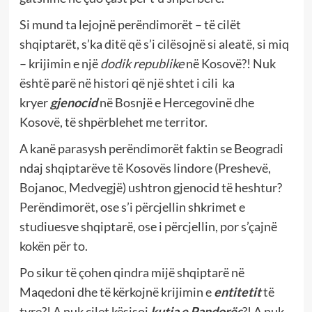
Si mund ta lejojnë perëndimorët – të cilët
shqiptarët, s’ka ditë që s’i cilësojnë si aleatë, si miq
– krijimin e një
dodik republike
në Kosovë?! Nuk
është parë në histori që një shtet i cili
ka
kryer
gjenocid
në Bosnjë e Hercegovinë dhe
Kosovë, të shpërblehet me territor.
A kanë parasysh perëndimorët faktin se Beogradi
ndaj shqiptarëve të Kosovës lindore (Preshevë,
Bojanoc, Medvegjë) ushtron gjenocid të heshtur?
Perëndimorët, ose s’i përcjellin shkrimet e
studiuesve shqiptarë, ose i përcjellin, por s’çajnë
kokën për to.
Po sikur të çohen qindra mijë shqiptarë në
Maqedoni dhe të kërkojnë krijimin e
entitetit
të
tyre?! A nuk çilet kësisoj
kutia e Pandorës
?! A nuk