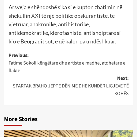
Arsyeja e shëndoshë s’ka si e kupton zbatimin në
shekullin XXI të një politike obskurantiste, të
vjetruar, anakronike, antihistorike,
antidemokratike, klerofashiste, antishqiptare si
kjo e Beogradit sot, e që kalon pa u ndëshkuar.
Post
Previous:
Fatime Sokoli këngëtare dhe artiste e madhe, atdhetare e
navigation
flaktë
Next:
SPARTAK BRAHO JEPTE DËNIME DHE KUNDËR LIGJEVE TË
KOHËS
More Stories