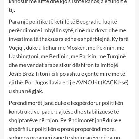
kanosur me luftë dhe kjo s’ishte kanosja e fundit e
tij.
Para një politike të këtillë të Beogradit, fuqitë
perëndimore i mbyllin sytë, rinë duarkryq dhe me
investime të theksuara edhe e shpërblejnë. Ky farë
Vuçiqi, duke u lidhur me Moskën, me Pekinin, me
Uashingtoni, me Berlinin, me Parisin, me Turqinë
dhe me vendet arabe sikur dëshiron ta imitojë
Josip Broz Titon i cili po ashtu e çonte mirë me të
gjithë. Por Jugosllavia e tij e AVNOJ-it (KAÇKJ-së)
u shua në gjak.
Perëndimorët janë duke e keqpërdorur politikën
konstruktive, paqeruajtëse dhe stabilizuese të
shqiptarëve në rajon. Perëndimorët janë duke e
shpërfillur politikën e prerë properëndimore,
sidomos proamerikane të shqiptarëve në rajon.