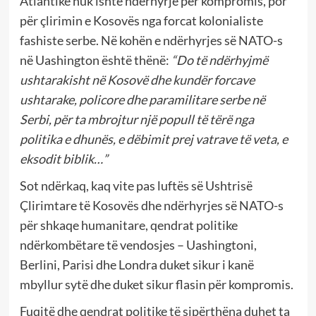
Atlantike nuk ishte ndërhyrje për kompromis, por
për çlirimin e Kosovës nga forcat kolonialiste
fashiste serbe. Në kohën e ndërhyrjes së NATO-s
në Uashington është thënë:
“Do të ndërhyjmë
ushtarakisht në Kosovë dhe kundër forcave
ushtarake, policore dhe paramilitare serbe në
Serbi, për ta mbrojtur një popull të tërë nga
politika e dhunës, e dëbimit prej vatrave të veta, e
eksodit biblik…”
Sot ndërkaq, kaq vite pas luftës së Ushtrisë
Çlirimtare të Kosovës dhe ndërhyrjes së NATO-s
për shkaqe humanitare, qendrat politike
ndërkombëtare të vendosjes – Uashingtoni,
Berlini, Parisi dhe Londra duket sikur i kanë
mbyllur sytë dhe duket sikur flasin për kompromis.
Fuqitë dhe qendrat politike të sipërthëna duhet ta