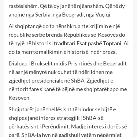
rastësishëm. Që të dy janë të njëanshëm. Që të dy
anojnë nga Serbia, nga Beogradi, nga Vuçiqi.
Ai shqiptar që do ta nënshkruante krijimin e një
republike serbe brenda Republikës së
Kosovës do
të hyjë në histori si
tradhtari
Esat pashë Toptani
. Ai
do ta merrte mallkimin e historisë, ndër breza.
Dialogu i Brukselit midis Prishtinës dhe Beogradit
në asnjë mënyrë nuk duhet të ndërlidhen me
zgjedhjet presidenciale në ShBA. Zgjedhjet e
nëntorit fare s’kanë të bëjnë me shqiptarët apo me
Kosovën.
Shqiptarët janë thellësisht të bindur se bijtë e
shqipes janë interes strategjik i ShBA-së,
përkatësisht i Perëndimit. Madje interes i dorës së
parë. ShBA-ja hyn në gadishull vetëm nëpërmjet