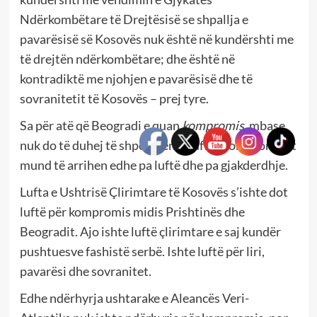
Ndërkombëtare të Drejtësisë se shpallja e
pavarësisë së Kosovës nuk është në kundërshti me
të drejtën ndërkombëtare; dhe është në
kontradiktë me njohjen e pavarësisë dhe të
sovranitetit të Kosovës – prej tyre.
Sa për atë që Beogradi e quan
kompromis
, mbase
nuk do të duhej të shpërthente lufta. Kompromiset
mund të arrihen edhe pa luftë dhe pa gjakderdhje.
Lufta e Ushtrisë Çlirimtare të Kosovës s’ishte dot
luftë për kompromis midis Prishtinës dhe
Beogradit. Ajo ishte luftë çlirimtare e saj kundër
pushtuesve fashistë serbë. Ishte luftë për liri,
pavarësi dhe sovranitet.
Edhe ndërhyrja ushtarake e Aleancës Veri-