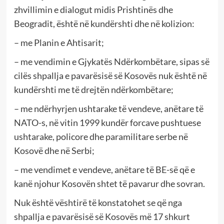
zhvillimin e dialogut midis Prishtinës dhe
Beogradit, është në kundërshti dhe në kolizion:
– me Planin e Ahtisarit;
– me vendimin e Gjykatës Ndërkombëtare, sipas së
cilës shpallja e pavarësisë së Kosovës nuk është në
kundërshti me të drejtën ndërkombëtare;
– me ndërhyrjen ushtarake të vendeve, anëtare të
NATO-s, në vitin 1999 kundër forcave pushtuese
ushtarake, policore dhe paramilitare serbe në
Kosovë dhe në Serbi;
– me vendimet e vendeve, anëtare të BE-së që e
kanë njohur Kosovën shtet të pavarur dhe sovran.
Nuk është vështirë të konstatohet se që nga
shpallja e pavarësisë së Kosovës më 17 shkurt