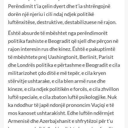
Perëndimit t’ia çelin dyert dhe t’ia shtrëngojnë
dorën një njeriu i cili ndaj ndjek politikë
luftënxitëse, destruktive, destabilizuese në rajon.
Është absurde të mbështet nga perëndimorët
politika fashiste e Beogradit që sjell dhe përçon në
rajon interesin rus dhe kinez. Është e pakuptimtë
të mbështete prej Uashingtonit, Berlinit, Parisit
dhe Londrës politika e përtashme e Beogradit e cila
militarizohet çdo ditë e më tepër, e cila kryen
stërvitje ushtarake, e cila blen armë ruse dhe
kineze, e cila ndjek politikën e forcës, e cila zhvillon
luftë speciale, e cila zbaton luftë psikologjike. Nuk
ka ndodhur të japë ndonjë prononcim Vuçiqi e të
mos kanoset ushtarakisht. Edhe luftën ndërmjet
Armenisë dhe Azerbajxhanit e shfrytëzoi për t’u