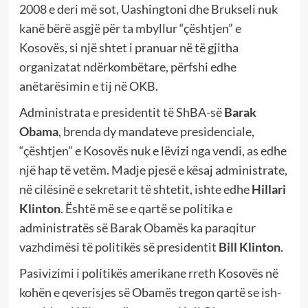
2008 e deri më sot, Uashingtoni dhe Brukseli nuk
kanë bërë asgjë për ta mbyllur “çështjen” e
Kosovës, si një shtet i pranuar në të gjitha
organizatat ndërkombëtare, përfshi edhe
anëtarësimin e tij në OKB.
Administrata e presidentit të ShBA-së
Barak
Obama
, brenda dy mandateve presidenciale,
“çështjen” e Kosovës nuk e lëvizi nga vendi, as edhe
një hap të vetëm. Madje pjesë e kësaj administrate,
në cilësinë e sekretarit të shtetit, ishte edhe
Hillari
Klinton
. Është më se e qartë se politika e
administratës së Barak Obamës ka paraqitur
vazhdimësi të politikës së presidentit
Bill Klinton
.
Pasivizimi i politikës amerikane rreth Kosovës në
kohën e qeverisjes së Obamës tregon qartë se ish-