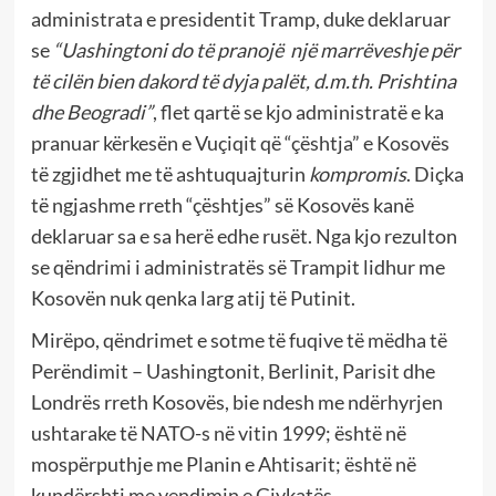
administrata e presidentit Tramp, duke deklaruar
se
“Uashingtoni do të pranojë
një marrëveshje për
të cilën bien dakord të dyja palët, d.m.th. Prishtina
dhe Beogradi”
, flet qartë se kjo administratë e ka
pranuar kërkesën e Vuçiqit që “çështja” e Kosovës
të zgjidhet me të ashtuquajturin
kompromis
. Diçka
të ngjashme rreth “çështjes” së Kosovës kanë
deklaruar sa e sa herë edhe rusët. Nga kjo rezulton
se qëndrimi i administratës së Trampit lidhur me
Kosovën nuk qenka larg atij të Putinit.
Mirëpo, qëndrimet e sotme të fuqive të mëdha të
Perëndimit – Uashingtonit, Berlinit, Parisit dhe
Londrës rreth Kosovës, bie ndesh me ndërhyrjen
ushtarake të NATO-s në vitin 1999; është në
mospërputhje me Planin e Ahtisarit; është në
kundërshti me vendimin e Gjykatës