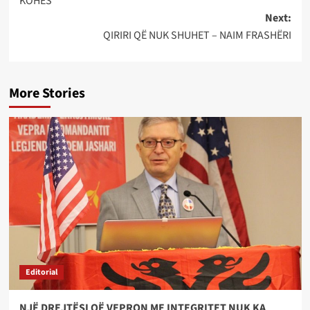
KOHËS
Next:
QIRIRI QË NUK SHUHET – NAIM FRASHËRI
More Stories
Editorial
NJË DREJTËSI QË VEPRON ME INTEGRITET NUK KA