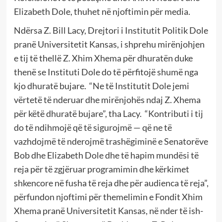
Elizabeth Dole, thuhet në njoftimin për media.
Ndërsa Z. Bill Lacy, Drejtori i Institutit Politik Dole
pranë Universitetit Kansas, i shprehu mirënjohjen
e tij të thellë Z. Xhim Xhema për dhuratën duke
thenë se Instituti Dole do të përfitojë shumë nga
kjo dhuratë bujare.
“Ne të Institutit Dole jemi
vërtetë të nderuar dhe mirënjohës ndaj Z. Xhema
për këtë dhuratë bujare”, tha Lacy.
“Kontributi i tij
do të ndihmojë që të sigurojmë — që ne të
vazhdojmë të nderojmë trashëgiminë e Senatorëve
Bob dhe Elizabeth Dole dhe të hapim mundësi të
reja për të zgjëruar programimin dhe kërkimet
shkencore në fusha të reja dhe për audienca të reja”,
përfundon njoftimi për themelimin e Fondit Xhim
Xhema pranë Universitetit Kansas, në nder të ish-