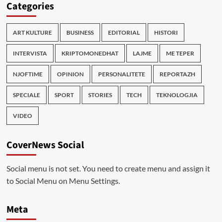
Categories
ART KULTURE
BUSINESS
EDITORIAL
HISTORI
INTERVISTA
KRIPTOMONEDHAT
LAJME
ME TEPER
NJOFTIME
OPINION
PERSONALITETE
REPORTAZH
SPECIALE
SPORT
STORIES
TECH
TEKNOLOGJIA
VIDEO
CoverNews Social
Social menu is not set. You need to create menu and assign it
to Social Menu on Menu Settings.
Meta