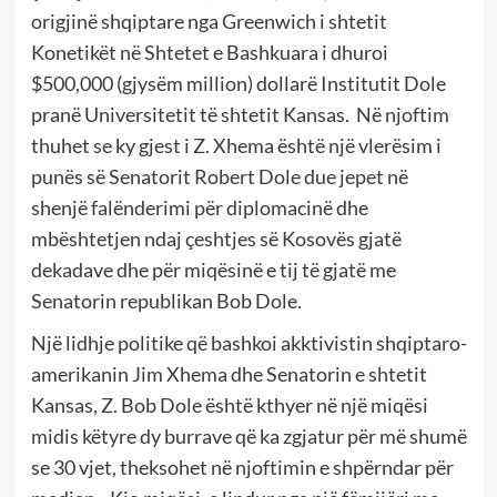
origjinë shqiptare nga Greenwich i shtetit
Konetikët në Shtetet e Bashkuara i dhuroi
$500,000 (gjysëm million) dollarë Institutit Dole
pranë Universitetit të shtetit Kansas.
Në njoftim
thuhet se ky gjest i Z. Xhema është një vlerësim i
punës së Senatorit Robert Dole due jepet në
shenjë falënderimi për diplomacinë dhe
mbështetjen ndaj çeshtjes së Kosovës gjatë
dekadave dhe për miqësinë e tij të gjatë me
Senatorin republikan Bob Dole.
Një lidhje politike që bashkoi akktivistin shqiptaro-
amerikanin Jim Xhema dhe Senatorin e shtetit
Kansas, Z. Bob Dole është kthyer në një miqësi
midis këtyre dy burrave që ka zgjatur për më shumë
se 30 vjet, theksohet në njoftimin e shpërndar për