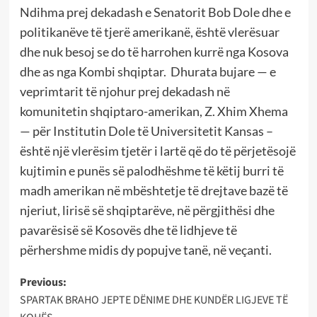
Ndihma prej dekadash e Senatorit Bob Dole dhe e
politikanëve të tjerë amerikanë, është vlerësuar
dhe nuk besoj se do të harrohen kurrë nga Kosova
dhe as nga Kombi shqiptar.
Dhurata bujare — e
veprimtarit të njohur prej dekadash në
komunitetin shqiptaro-amerikan, Z. Xhim Xhema
— për Institutin Dole të Universitetit Kansas –
është një vlerësim tjetër i lartë që do të përjetësojë
kujtimin e punës së palodhëshme të këtij burri të
madh amerikan në mbështetje të drejtave bazë të
njeriut, lirisë së shqiptarëve, në përgjithësi dhe
pavarësisë së Kosovës dhe të lidhjeve të
përhershme midis dy popujve tanë, në veçanti.
Post
Previous:
SPARTAK BRAHO JEPTE DËNIME DHE KUNDËR LIGJEVE TË
navigation