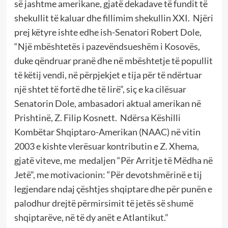
së jashtme amerikane, gjatë dekadave të fundit të
shekullit të kaluar dhe fillimim shekullin XXI.
Njëri
prej këtyre ishte edhe ish-Senatori Robert Dole,
“Një mbështetës i pazevëndsueshëm i Kosovës,
duke qëndruar pranë dhe në mbështetje të popullit
të këtij vendi, në përpjekjet e tija për të ndërtuar
një shtet të fortë dhe të lirë”, siç e ka cilësuar
Senatorin Dole, ambasadori aktual amerikan në
Prishtinë, Z. Filip Kosnett. Ndërsa Këshilli
Kombëtar Shqiptaro-Amerikan (NAAC) në vitin
2003 e kishte vlerësuar kontributin e Z. Xhema,
gjatë viteve, me
medaljen “Për Arritje të Mëdha në
Jetë”, me motivacionin: “Për devotshmërinë e tij
legjendare ndaj çështjes shqiptare dhe për punën e
palodhur drejtë përmirsimit të jetës së shumë
shqiptarëve, në të dy anët e Atlantikut.”