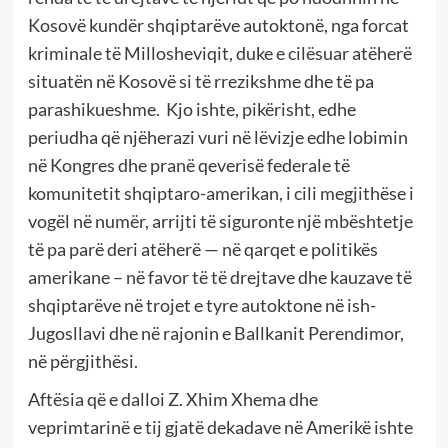
Kosovë kundër shqiptarëve autoktonë, nga forcat
kriminale të Millosheviqit, duke e cilësuar atëherë
situatën në Kosovë si të rrezikshme dhe të pa
parashikueshme.
Kjo ishte, pikërisht, edhe
periudha që njëherazi vuri në lëvizje edhe lobimin
në Kongres dhe pranë qeverisë federale të
komunitetit shqiptaro-amerikan, i cili megjithëse i
vogël në numër, arrijti të siguronte një mbështetje
të pa parë deri atëherë — në qarqet e politikës
amerikane – në favor të të drejtave dhe kauzave të
shqiptarëve në trojet e tyre autoktone në ish-
Jugosllavi dhe në rajonin e Ballkanit Perendimor,
në përgjithësi.
Aftësia që e dalloi Z. Xhim Xhema dhe
veprimtarinë e tij gjatë dekadave në Amerikë ishte