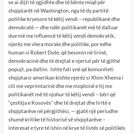
se ai dijti të zgjidhte dhe të bënte miqë për
shqiptarët në Washington, nga të dy partitë
politike kryesore të këtij vendi – republikanë dhe
demokratë — dhe ndër politikanët më të dalluar
due më me influencë të këtij vendi demokratik,
njerëz me vlera morale dhe politike, por edhe
human si Robert Dole, që besonin në lirinë,
demokracinë dhe të drejtat e njeriut për të gjithë
popujt, pa dallim.
Ishte fati ynë që komuniteti
shqiptaro-amerikan kishte njerëz si Xhim Xhema i
cili me veprimtarinë dhe me miqësinë e tij me
politikanët më të njohur të këtij vendi – bëri që
“çeshtja e Kosovës” dhe të drejtat dhe liritë e
shqiptarëve në përgjithësi, — gjatë një periudhe
shumë kritike të historisë së shqiptarëve –
interesat e tyre të ishin në krye të listës së politikës