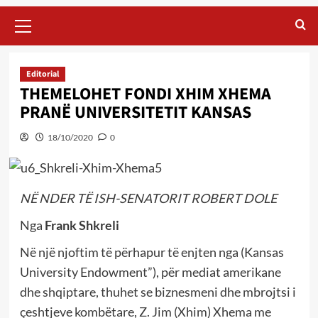
Primary
Menu
Editorial
THEMELOHET FONDI XHIM XHEMA
PRANË UNIVERSITETIT KANSAS
18/10/2020
0
NË NDER TË ISH-SENATORIT ROBERT DOLE
Nga
Frank Shkreli
Në një njoftim të përhapur të enjten nga (Kansas
University Endowment”), për mediat amerikane
dhe shqiptare, thuhet se biznesmeni dhe mbrojtsi i
çeshtjeve kombëtare, Z. Jim (Xhim) Xhema me