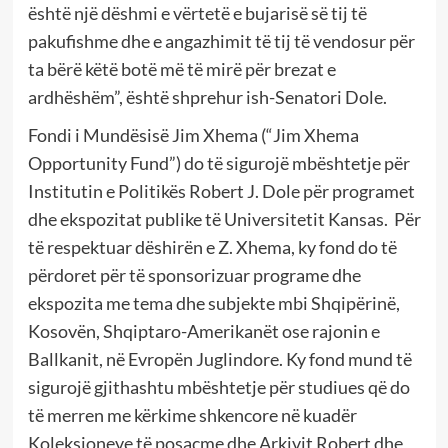
është një dëshmi e vërtetë e bujarisë së tij të
pakufishme dhe e angazhimit të tij të vendosur për
ta bërë këtë botë më të mirë për brezat e
ardhëshëm”, është shprehur ish-Senatori Dole.
Fondi i Mundësisë Jim Xhema (“Jim Xhema
Opportunity Fund”) do të sigurojë mbështetje për
Institutin e Politikës Robert J. Dole për programet
dhe ekspozitat publike të Universitetit Kansas.
Për
të respektuar dëshirën e Z. Xhema, ky fond do të
përdoret për të sponsorizuar programe dhe
ekspozita me tema dhe subjekte mbi Shqipërinë,
Kosovën, Shqiptaro-Amerikanët ose rajonin e
Ballkanit, në Evropën Juglindore. Ky fond mund të
sigurojë gjithashtu mbështetje për studiues që do
të merren me kërkime shkencore në kuadër
Koleksioneve të posaçme dhe Arkivit Robert dhe