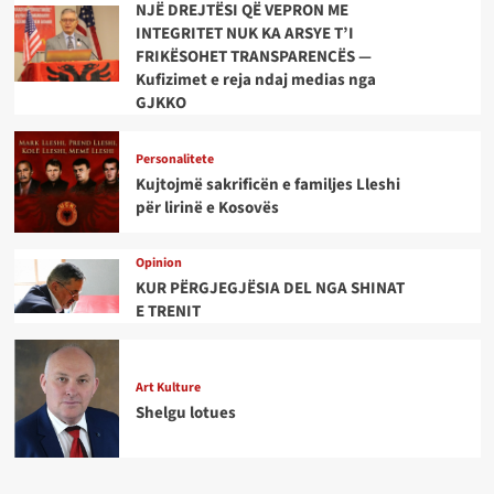
NJË DREJTËSI QË VEPRON ME
INTEGRITET NUK KA ARSYE T’I
FRIKËSOHET TRANSPARENCËS —
Kufizimet e reja ndaj medias nga
GJKKO
Personalitete
Kujtojmë sakrificën e familjes Lleshi
për lirinë e Kosovës
Opinion
KUR PËRGJEGJËSIA DEL NGA SHINAT
E TRENIT
Art Kulture
Shelgu lotues