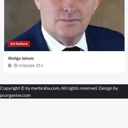
Art Kulture
Shelgu lotues
07/08/2026
0
Copyright © by
merbraha.com
. All rights reserved. Design by
pcorganise.com