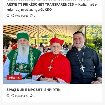
ARSYE T’I FRIKËSOHET TRANSPARENCËS — Kufizimet e
reja ndaj medias nga GJKKO
07/08/2026
0
Editorial
SPAÇI NUK E MPOSHTI SHPIRTIN
06/08/2026
0