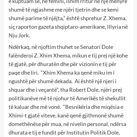
e kuptuam se, në fëmini, ishim rritur në një mënyrë
shumë të ngjashme me njëri tjetrin dhe se kemi
shumë parime të njëjta,” është shprehur Z. Xhema,
siç raporton gazeta shqiptaro-amerikane, Illyria në
Nju Jork.
Ndërkaq, në njoftim thuhet se Senatori Dole
falënderoi Z. Xhim Xhema, mikun e tij prej një kohe
të gjatë, për dhuratën dhe për vizionin e tij për
paqe dhe liri.
“Xhim Xhema ka qenë miku im i
ngushtë për shumë dekada.
Ai është një njeri i
shquar dhe i veçantë”, tha Robert Dole, njëri prej
politikanëve më të njohur të Amerikës të shekullit
të kaluar dhe më vonë.
“Besnikëria dhe miqësia e
Xhimi-t gjatë viteve, kanë qenë gjithmonë shumë
domethënëse për mua, në nivelin personal, ndërsa
dhurata e tij e fundit për Institutin Politik Dole,