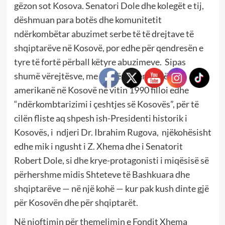
gëzon sot Kosova. Senatori Dole dhe kolegët e tij,
dëshmuan para botës dhe komunitetit
ndërkombëtar abuzimet serbe të të drejtave të
shqiptarëve në Kosovë, por edhe për qendresën e
tyre të fortë përball këtyre abuzimeve.
Sipas
shumë vërejtësve, me vizitën e senatorëve
amerikanë në Kosovë në vitin 1990 filloi edhe
“ndërkombtarizimi i çeshtjes së Kosovës”, për të
cilën fliste aq shpesh ish-Presidenti historik i
Kosovës, i
ndjeri Dr. Ibrahim Rugova,
njëkohësisht
edhe mik i ngusht i Z. Xhema dhe i Senatorit
Robert Dole, si dhe krye-protagonisti i miqësisë së
përhershme midis Shteteve të Bashkuara dhe
shqiptarëve — në një kohë — kur pak kush dinte gjë
për Kosovën dhe për shqiptarët.
Në njoftimin për themelimin e Fondit Xhema