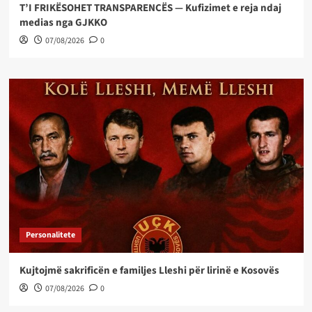
T’I FRIKËSOHET TRANSPARENCËS — Kufizimet e reja ndaj
medias nga GJKKO
07/08/2026
0
Personalitete
Kujtojmë sakrificën e familjes Lleshi për lirinë e Kosovës
07/08/2026
0