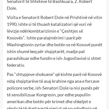
Senatorit të Shteteve të Bashkuara, Z. Robert
Dole.
Vizita e Senatorit Robert Dole në Prishtinë në vitin
1990, ishte si të thuash katalizatori që vuri në
lëvizje ndërkombtarizimin e “Çeshtjes së
Kosovës”.
Ishte paralajmërimi i parë për
Washingtonin zyrtar dhe botën se në Kosovë punët
ishin shumë keq për shqiptarët, madje pat
parashikuar edhe fundin e ish-Jugosllavisë si shtet
federativ.
Pas “shtypjeve shokuese” që kishte parë në Kosovë
ndaj shqiptarëve të asaj krahine nga ana e forcave
policore serbe, ish-Senatori Dole ia nisi punës për
të sensibilizuar Kongresin, por edhe popullin
amerikan dhe botën për krimet dhe shkeljet e
rënda të të drejtave të njeriut që po ndodhnin në