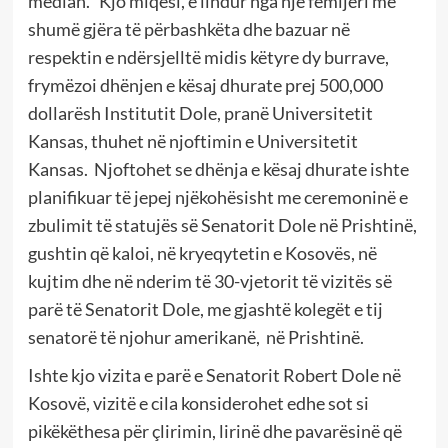
median.
Kjo miqësi, e lindur nga një fëmijëri me
shumë gjëra të përbashkëta dhe bazuar në
respektin e ndërsjelltë midis këtyre dy burrave,
frymëzoi dhënjen e kësaj dhurate prej 500,000
dollarësh Institutit Dole, pranë Universitetit
Kansas, thuhet në njoftimin e Universitetit
Kansas.
Njoftohet se dhënja e kësaj dhurate ishte
planifikuar të jepej njëkohësisht me ceremoninë e
zbulimit të statujës së Senatorit Dole në Prishtinë,
gushtin që kaloi, në kryeqytetin e Kosovës, në
kujtim dhe në nderim të 30-vjetorit të vizitës së
parë të Senatorit Dole, me gjashtë kolegët e tij
senatorë të njohur amerikanë,
në Prishtinë.
Ishte kjo vizita e parë e Senatorit Robert Dole në
Kosovë, vizitë e cila konsiderohet edhe sot si
pikëkëthesa për çlirimin, lirinë dhe pavarësinë që