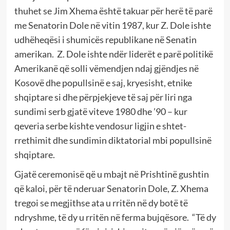
thuhet se Jim Xhema është takuar për herë të parë
me Senatorin Dole në vitin 1987, kur Z. Dole ishte
udhëheqësi i shumicës republikane në Senatin
amerikan.
Z. Dole ishte ndër liderët e parë politikë
Amerikanë që solli vëmendjen ndaj gjëndjes në
Kosovë dhe popullsinë e saj, kryesisht, etnike
shqiptare si dhe përpjekjeve të saj për liri nga
sundimi serb gjatë viteve 1980 dhe ’90 – kur
qeveria serbe kishte vendosur ligjin e shtet-
rrethimit dhe sundimin diktatorial mbi popullsinë
shqiptare.
Gjatë ceremonisë që u mbajt në Prishtinë gushtin
që kaloi, për të nderuar Senatorin Dole, Z. Xhema
tregoi se megjithse ata u rritën në dy botë të
ndryshme, të dy u rritën në ferma bujqësore.
“Të dy