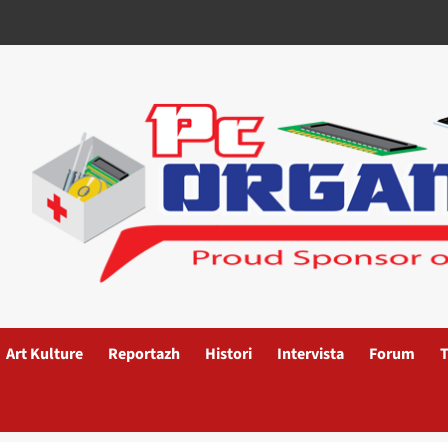
Art Kulture
Reportazh
Histori
Intervista
Forum
T