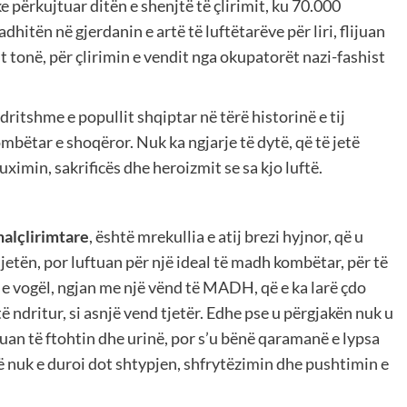
e përkujtuar ditën e shenjtë të çlirimit, ku 70.000
adhitën në gjerdanin e artë të luftëtarëve për liri, flijuan
it tonë, për çlirimin e vendit nga okupatorët nazi-fashist
ritshme e popullit shqiptar në tërë historinë e tij
kombëtar e shoqëror. Nuk ka ngjarje të dytë, që të jetë
ximin, sakrificës dhe heroizmit se sa kjo luftë.
nalçlirimtare
, është mrekullia e atij brezi hyjnor, që u
 jetën, por luftuan për një ideal të madh kombëtar, për të
ia e vogël, ngjan me një vënd të MADH, që e ka larë çdo
 ndritur, si asnjë vend tjetër. Edhe pse u përgjakën nuk u
duan të ftohtin dhe urinë, por s’u bënë qaramanë e lypsa
që nuk e duroi dot shtypjen, shfrytëzimin dhe pushtimin e