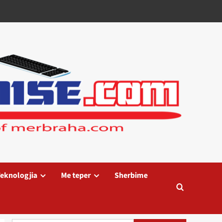
eknologjia
Me teper
Sherbime