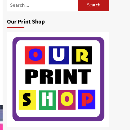
Search
for:
Our Print Shop