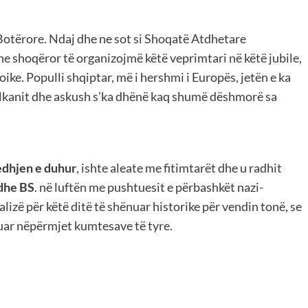
Botërore. Ndaj dhe ne sot si Shoqatë Atdhetare
he shoqëror të organizojmë këtë veprimtari në këtë jubile,
oike. Populli shqiptar, më i hershmi i Europës, jetën e ka
Ballkanit dhe askush s’ka dhënë kaq shumë dëshmorë sa
edhjen e duhur
, ishte aleate me fitimtarët dhe u radhit
dhe BS
. në luftën me pushtuesit e përbashkët nazi-
lizë për këtë ditë të shënuar historike për vendin tonë, se
ruar nëpërmjet kumtesave të tyre.