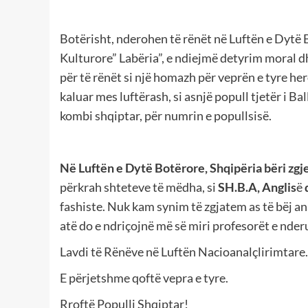
Botërisht, nderohen të rënët në Luftën e Dytë 
Kulturore” Labëria”, e ndiejmë detyrim moral d
për të rënët si një homazh për veprën e tyre her
kaluar mes luftërash, si asnjë popull tjetër i 
kombi shqiptar, për numrin e popullsisë.
Në Luftën e Dytë Botërore, Shqipëria bëri zgj
përkrah shteteve të mëdha, si
SH.B.A, Anglis
ë
fashiste. Nuk kam synim të zgjatem as të bëj ana
atë do e ndriçojnë më së miri profesorët e nde
Lavdi të Rënëve në Luftën Nacioanalçlirimtare.
E përjetshme qoftë vepra e tyre.
Rroftë Populli Shqiptar!