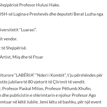
 Shqipërisë Profesor Hulusi Hako.
DSH-së Lugina e Preshevës dhe deputeti Berat Luzha nga
versitetit “Luarasi”.
it vendor.
 të Shqipërisë.
Artist, Miq dhe të Ftuar
lturore “LABËRIA” “Nderi i Kombit”, t’ju përshëndes për
ës jubilare të 80 vjetorit të Çlirimit të vendit.
r, Profesor Paskal Milon, Profesor Pëllumb Xhufin,
dhe publicistin e shkrimtarin e njohur Profesor Ago
umtuar në këtë Jubile. Jemi këtu së bashku, për një event