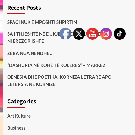
Recent Posts
SPAÇI NUK E MPOSHTI SHPIRTIN
SA I THJESHTË NË DUKJE, AQ DHE I LARTË DHE
NJERËZOR ISHTE
ZËRA NGA NËNDHEU
“DASHURIA NË KOHË TË KOLERËS” – MARKEZ
QENËSIA DHE POETIKA: KORNIZA LETRARE APO
LETËRSIA NË KORNIZË
Categories
Art Kulture
Business