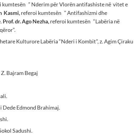
i kumtesën ” Nderim për Vlorën antifashiste në vitet e
en Kasmi,
referoi kumtesën ” Antifashizmi dhe
e.
Prof. dr. Ago Nezha,
referoi kumtesën “Labëria në
oqëror”.
tdhetare Kulturore Labëria “Nderi i Kombit”, z. Agim Çiraku
j Z. Bajram Begaj
ali.
axhi Dede Edmond Brahimaj.
shi.
 Sokol Sadushi.