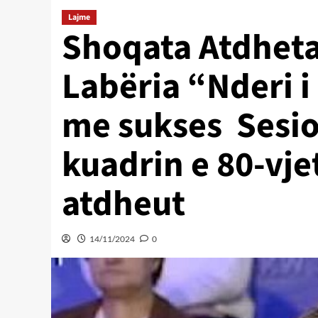
Lajme
Shoqata Atdheta
Labëria “Nderi i
me sukses Sesio
kuadrin e 80-vjet
atdheut
14/11/2024
0