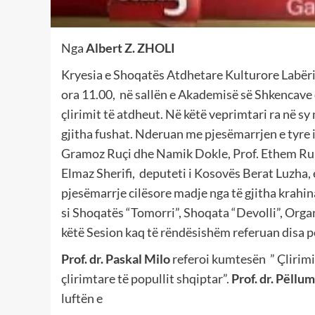
Nga
Albert Z. ZHOLI
Kryesia e Shoqatës Atdhetare Kulturore Labëri
ora 11.00, në sallën e Akademisë së Shkencave 
çlirimit të atdheut. Në këtë veprimtari ra në sy
gjitha fushat. Nderuan me pjesëmarrjen e tyre 
Gramoz Ruçi dhe Namik Dokle, Prof. Ethem Ruka,
Elmaz Sherifi, deputeti i Kosovës Berat Luzha, 
pjesëmarrje cilësore madje nga të gjitha krahin
si Shoqatës “Tomorri”, Shoqata “Devolli”, Org
këtë Sesion kaq të rëndësishëm referuan disa p
Prof. dr. Paskal Milo
referoi kumtesën ” Çlirimi 
çlirimtare të popullit shqiptar”.
Prof. dr. Pëllu
luftën e