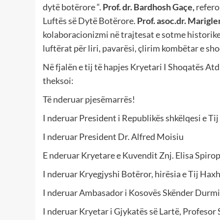
dytë botërore “.
Prof. dr. Bardhosh Gaçe,
refero
Luftës së Dytë Botërore.
Prof. asoc.dr. Marigl
kolaboracionizmi në trajtesat e sotme historik
luftërat për liri, pavarësi, çlirim kombëtar e sh
Në fjalën e tij të hapjes Kryetari I Shoqatës A
theksoi:
Të nderuar pjesëmarrës!
I nderuar President i Republikës shkëlqesi e Ti
I nderuar President Dr. Alfred Moisiu
E nderuar Kryetare e Kuvendit Znj. Elisa Spirop
I nderuar Kryegjyshi Botëror, hirësia e Tij H
I nderuar Ambasador i Kosovës Skënder Durmi
I nderuar Kryetar i Gjykatës së Lartë, Profesor