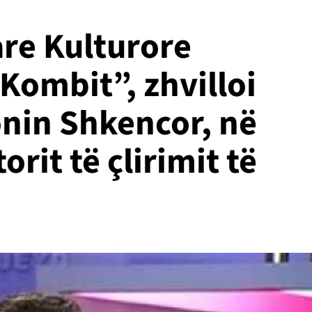
re Kulturore
 Kombit”, zhvilloi
nin Shkencor, në
orit të çlirimit të