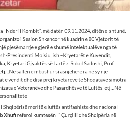
a “Nderi i Kombit”, më datën 09.11.2024, ditën e shtunë,
organizoi Sesion Shkencor në kuadrin e 80 Vjetorit të
 një pjesëmarrje e gjerë e shumë intelektualëve nga të
ish-Presindenti Moisiu, ish –Kryetarët e Kuvendit,
 Kryetari Gjyaktës së Lartë z. Sokol Sadushi, Prof.
etj…Në sallën e mbushur si asnjëherë ra në sy një
at e vendit dhe disa prej kryetarëve të Shoqatave simotra
anizata e Veteranëve dhe Pasardhësve të Luftës, etj…Në
ersonalitete
i Shqipërisë meritë e luftës antifashiste dhe nacional
mb Xhufi
referoi kumtesën ” Çurçilli dhe Shqipëria në