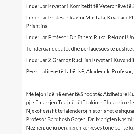
I nderuar Kryetar i Komitetit të Veteranëve të
I nderuar Profesor Ragmi Mustafa, Kryetar i P
Prishtina.
I nderuar Profesor Dr. Ethem Ruka, Rektor i Uni
Të nderuar deputet dhe përfaqësues të pushtet
I nderuar Z.Gramoz Ruçi, ish Kryetar i Kuvendit
Personalitete të Labërisë, Akademik, Profesor, 
Më lejoni që në emër të Shoqatës Atdhetare Ku
pjesëmarrjen Tuaj në këtë takim në kuadrin e fest
Njëkohësisht të falenderoj historianët e shqua
Profesor Bardhosh Gaçen, Dr. Mariglen Kasmin 
Nezhën, që ju përgjigjën kërkesës tonë për të k