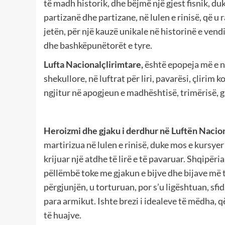
të madh historik, dhe bëjmë një gjest fisnik, duk
partizanë dhe partizane, në lulen e rinisë, që u r
jetën, për një kauzë unikale në historinë e vend
dhe bashkëpunëtorët e tyre.
Lufta Nacionalçlirimtare,
është epopeja më e nd
shekullore, në luftrat për liri, pavarësi, çlirim 
ngjitur në apogjeun e madhështisë, trimërisë, gu
Heroizmi dhe gjaku i derdhur në Luftën Nacio
martirizua në lulen e rinisë, duke mos e kursyer
krijuar një atdhe të lirë e të pavaruar. Shqipër
pëllëmbë toke me gjakun e bijve dhe bijave më të
përgjunjën, u torturuan, por s’u ligështuan, sfi
para armikut. Ishte brezi i idealeve të mëdha, 
të huajve.