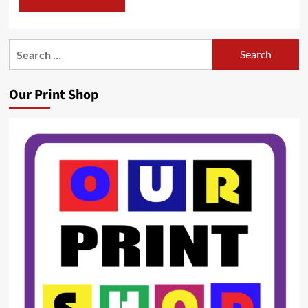
Search
for:
Our Print Shop