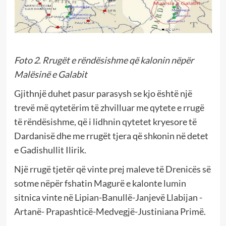
Foto 2. Rrugët e rëndësishme që kalonin nëpër
Malësinë e Galabit
Gjithnjë duhet pasur parasysh se kjo është një
trevë më qytetërim të zhvilluar me qytete e rrugë
të rëndësishme, që i lidhnin qytetet kryesore të
Dardanisë dhe me rrugët tjera që shkonin në detet
e Gadishullit Ilirik.
Një rrugë tjetër që vinte prej maleve të Drenicës së
sotme nëpër fshatin Magurë e kalonte lumin
sitnica vinte në Lipian-Banullë-Janjevë Llabijan -
Artanë- Prapashticë-Medvegjë-Justiniana Primë.