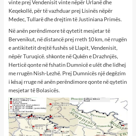
vinte prej Vendenisit vinte nëpër Urlanë dhe
Keqekollë, për të vazhduar prej Lisinës nëpër
Medec, Tullarë dhe drejtim të Justiniana Primës.
Në anën perëndimore të qytetit mesjetar të
Bervenikut, në distancë prej rreth 10 km, në rrugën
e antikitetit drejtë fushës së Llapit, Vendenisit,
nëpër Turuqicë. shkonte në Qukën e Drazhnjës,
Herticë qonte në fshatin Dumnicë e ulët dhe lidhej
me rrugën Nish-Lezhë. Prej Dumnicës një degëzim
i kësaj rruge në anën perëndimore qonte në qytetin
mesjetar të Bolasicës.