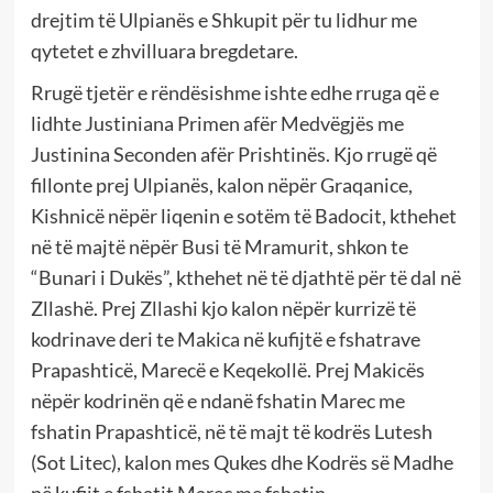
drejtim të Ulpianës e Shkupit për tu lidhur me
qytetet e zhvilluara bregdetare.
Rrugë tjetër e rëndësishme ishte edhe rruga që e
lidhte Justiniana Primen afër Medvëgjës me
Justinina Seconden afër Prishtinës. Kjo rrugë që
fillonte prej Ulpianës, kalon nëpër Graqanice,
Kishnicë nëpër liqenin e sotëm të Badocit, kthehet
në të majtë nëpër Busi të Mramurit, shkon te
“Bunari i Dukës”, kthehet në të djathtë për të dal në
Zllashë. Prej Zllashi kjo kalon nëpër kurrizë të
kodrinave deri te Makica në kufijtë e fshatrave
Prapashticë, Marecë e Keqekollë. Prej Makicës
nëpër kodrinën që e ndanë fshatin Marec me
fshatin Prapashticë, në të majt të kodrës Lutesh
(Sot Litec), kalon mes Qukes dhe Kodrës së Madhe
në kufijt e fshatit Marec me fshatin