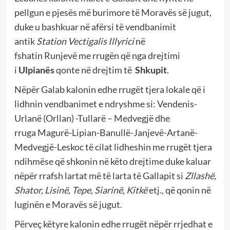
pellgun e pjesës më burimore të Moravës së jugut,
duke u bashkuar në afërsi të vendbanimit
antik
Station Vectigalis Illyrici
në
fshatin Runjevë me rrugën që nga drejtimi
i
Ulpianës
qonte në drejtim të
Shkupit
.
Nëpër Galab kalonin edhe rrugët tjera lokale që i
lidhnin vendbanimet e ndryshme si: Vendenis-
Urlanë (Orllan) -Tullarë – Medvegjë dhe
rruga Magurë-Lipian-Banullë-Janjevë-Artanë-
Medvegjë-Leskoc të cilat lidheshin me rrugët tjera
ndihmëse që shkonin në këto drejtime duke kaluar
nëpër rrafsh lartat më të larta të Gallapit si
Zllashë,
Shator, Lisinë, Tepe, Siarinë, Kitkë
etj., që qonin në
luginën e Moravës së jugut.
Përveç këtyre kalonin edhe rrugët nëpër rrjedhat e