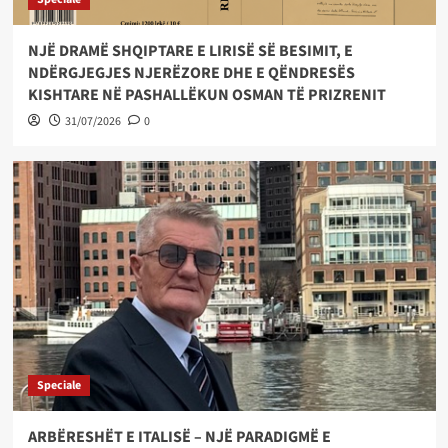
NJË DRAMË SHQIPTARE E LIRISË SË BESIMIT, E
NDËRGJEGJES NJERËZORE DHE E QËNDRESËS
KISHTARE NË PASHALLËKUN OSMAN TË PRIZRENIT
31/07/2026
0
Speciale
ARBËRESHËT E ITALISË – NJË PARADIGMË E