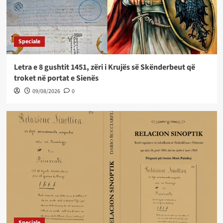
Speciale
Letra e 8 gushtit 1451, zëri i Krujës së Skënderbeut që
troket në portat e Sienës
09/08/2026
0
Speciale