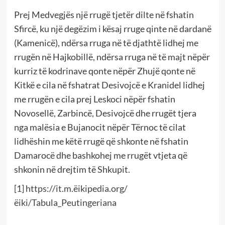
Prej Medvegjës një rrugë tjetër dilte në fshatin
Sfircë, ku një degëzim i kësaj rruge qinte në dardanë
(Kamenicë), ndërsa rruga në të djathtë lidhej me
rrugën në Hajkobillë, ndërsa rruga në të majt nëpër
kurriz të kodrinave qonte nëpër Zhujë qonte në
Kitkë e cila në fshatrat Desivojcë e Kranidel lidhej
me rrugën e cila prej Leskoci nëpër fshatin
Novosellë, Zarbincë, Desivojcë dhe rrugët tjera
nga malësia e Bujanocit nëpër Tërnoc të cilat
lidhëshin me këtë rrugë që shkonte në fshatin
Damarocë dhe bashkohej me rrugët vtjeta që
shkonin në drejtim të Shkupit.
[1]
https://it.m.ëikipedia.org/
ëiki/Tabula_Peutingeriana