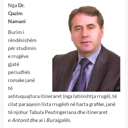
Nga
Dr.
Qazim
Namani
Burim i
rëndësishëm
për studimin
e rrugëve
gjatë
periudhës
romake janë
të
ashtuquajtura itineraret (nga latinishtja rrugë), të
cilat paraqesin lista rrugësh në harta grafike, janë
të njohur Tabula Peutingeriana dhe itineraret
e
Antonit
dhe ai i
Buraigalës
.