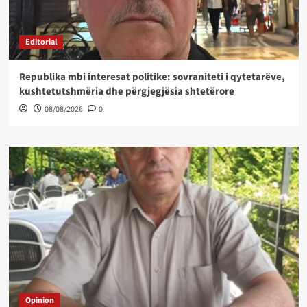
Editorial
Republika mbi interesat politike: sovraniteti i qytetarëve,
kushtetutshmëria dhe përgjegjësia shtetërore
08/08/2026
0
Opinion