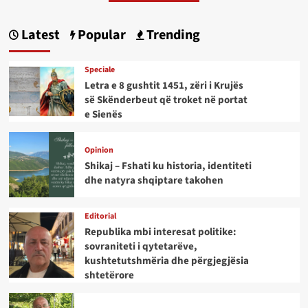
Latest
Popular
Trending
Speciale
Letra e 8 gushtit 1451, zëri i Krujës
së Skënderbeut që troket në portat
e Sienës
Opinion
Shikaj – Fshati ku historia, identiteti
dhe natyra shqiptare takohen
Editorial
Republika mbi interesat politike:
sovraniteti i qytetarëve,
kushtetutshmëria dhe përgjegjësia
shtetërore