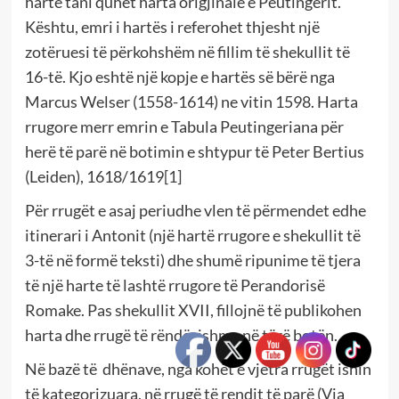
hartë tani quhet harta origjinale e Peutingerit.
Kështu, emri i hartës i referohet thjesht një
zotëruesi të përkohshëm në fillim të shekullit të
16-të. Kjo eshtë një kopje e hartës së bërë nga
Marcus Welser (1558-1614) ne vitin 1598. Harta
rrugore merr emrin e Tabula Peutingeriana për
herë të parë në botimin e shtypur të Peter Bertius
(Leiden), 1618/1619
[1]
Për rrugët e asaj periudhe vlen të përmendet edhe
itinerari i Antonit (një hartë rrugore e shekullit të
3-të në formë teksti) dhe shumë ripunime të tjera
të një harte të lashtë rrugore të Perandorisë
Romake. Pas shekullit XVII, fillojnë të publikohen
harta dhe rrugë të rëndësishme në tërë botën.
Në bazë të dhënave, nga kohët e vjetra rrugët ishin
të kategorizuara, në rrugë të rendit të parë (Via