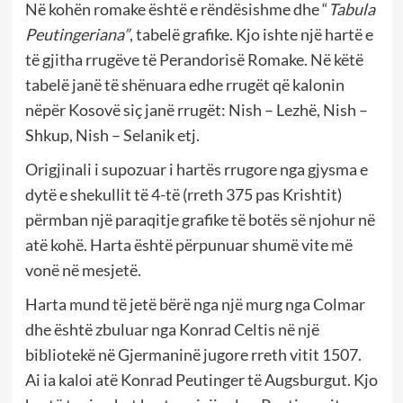
Në kohën romake është e rëndësishme dhe “
Tabula
Peutingeriana”
, tabelë grafike. Kjo ishte një hartë e
të gjitha rrugëve të Perandorisë Romake. Në këtë
tabelë janë të shënuara edhe rrugët që kalonin
nëpër Kosovë siç janë rrugët: Nish – Lezhë, Nish –
Shkup, Nish – Selanik etj.
Origjinali i supozuar i hartës rrugore nga gjysma e
dytë e shekullit të 4-të (rreth 375 pas Krishtit)
përmban një paraqitje grafike të botës së njohur në
atë kohë. Harta është përpunuar shumë vite më
vonë në mesjetë.
Harta mund të jetë bërë nga një murg nga Colmar
dhe është zbuluar nga Konrad Celtis në një
bibliotekë në Gjermaninë jugore rreth vitit 1507.
Ai ia kaloi atë Konrad Peutinger të Augsburgut. Kjo