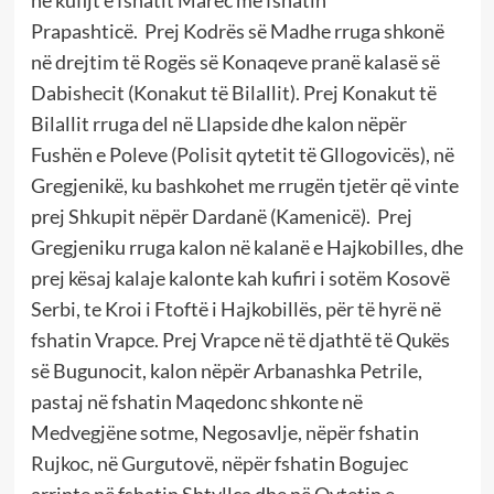
Prapashticë. Prej Kodrës së Madhe rruga shkonë
në drejtim të Rogës së Konaqeve pranë kalasë së
Dabishecit (Konakut të Bilallit). Prej Konakut të
Bilallit rruga del në Llapside dhe kalon nëpër
Fushën e Poleve (Polisit qytetit të Gllogovicës), në
Gregjenikë, ku bashkohet me rrugën tjetër që vinte
prej Shkupit nëpër Dardanë (Kamenicë). Prej
Gregjeniku rruga kalon në kalanë e Hajkobilles, dhe
prej kësaj kalaje kalonte kah kufiri i sotëm Kosovë
Serbi, te Kroi i Ftoftë i Hajkobillës, për të hyrë në
fshatin Vrapce. Prej Vrapce në të djathtë të Qukës
së Bugunocit, kalon nëpër Arbanashka Petrile,
pastaj në fshatin Maqedonc shkonte në
Medvegjëne sotme, Negosavlje, nëpër fshatin
Rujkoc, në Gurgutovë, nëpër fshatin Bogujec
arrinte në fshatin Shtyllca dhe në Qytetin e