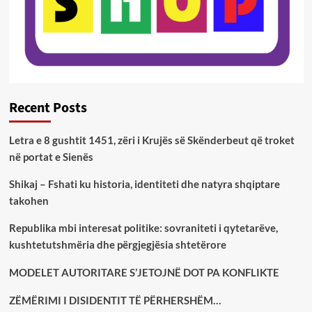
Recent Posts
Letra e 8 gushtit 1451, zëri i Krujës së Skënderbeut që troket
në portat e Sienës
Shikaj – Fshati ku historia, identiteti dhe natyra shqiptare
takohen
Republika mbi interesat politike: sovraniteti i qytetarëve,
kushtetutshmëria dhe përgjegjësia shtetërore
MODELET AUTORITARE S’JETOJNË DOT PA KONFLIKTE
ZËMËRIMI I DISIDENTIT TË PËRHERSHËM…