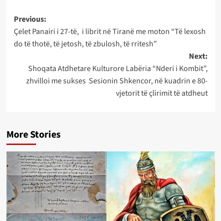
Post
Previous:
Çelet Panairi i 27-të, i librit në Tiranë me moton “Të lexosh
navigation
do të thotë, të jetosh, të zbulosh, të rritesh”
Next:
Shoqata Atdhetare Kulturore Labëria “Nderi i Kombit”,
zhvilloi me sukses Sesionin Shkencor, në kuadrin e 80-
vjetorit të çlirimit të atdheut
More Stories