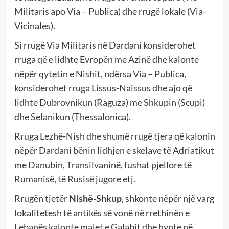
Militaris apo Via – Publica) dhe rrugë lokale (Via-
Vicinales).
Si rrugë Via Militaris në Dardani konsiderohet
rruga që e lidhte Evropën me Azinë dhe kalonte
nëpër qytetin e Nishit, ndërsa Via – Publica,
konsiderohet rruga Lissus-Naissus dhe ajo që
lidhte Dubrovnikun (Raguza) me Shkupin (Scupi)
dhe Selanikun (Thessalonica).
Rruga Lezhë-Nish dhe shumë rrugë tjera që kalonin
nëpër Dardani bënin lidhjen e skelave të Adriatikut
me Danubin, Transilvaninë, fushat pjellore të
Rumanisë, të Rusisë jugore etj.
Rrugën tjetër
Nishë-Shkup
, shkonte nëpër një varg
lokalitetesh të antikës së vonë në rrethinën e
Lebanës kalonte malet e Galabit dhe hynte në