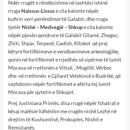
Ndër rrugët e rëndësishme në lashtësi ishinë
rruga
Naissus-Lissus
e cila kalonte nëpër
kufirin
veri-perëndimor
të Galabit, dhe rruga
tjetër
Nishë – Medvegjë – Shkup
e cila kalonte
nëpër pjesën qendrore të Galabit Gllamë, Zhegoc,
Zhiti, Shpar, Terpezë, Gadish, Kllokot që prej
këtyre fortifikimeve e vendbanimeve arkeologjike,
qonin në fortifikimet e rrjedhës së sipërme të lumit
Morava në rrethinën e Vitisë, , Mogillë, Vërboc
dhe në rrethinën e Gjilanit Velekincë e Budrikë, që
vazhdonin nëpër fortifikimet e afërta tej lumit
Morava për qytetin e Shkupit.
Prej Justiniana Primës, disa rrugë nëpër fshatrat e
kësaj malësie lidhëshin me rrugën nishë Lezhë në
drejtim të Kushumlisë, Prokuples, Nishit e
Remizianës.