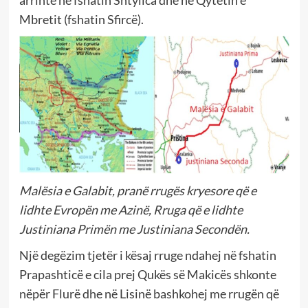
Mbretit (fshatin Sfircë).
Malësia e Galabit, pranë rrugës kryesore që e
lidhte Evropën me Azinë, Rruga që e lidhte
Justiniana Primën me Justiniana Secondën.
Një degëzim tjetër i kësaj rruge ndahej në fshatin
Prapashticë e cila prej Qukës së Makicës shkonte
nëpër Flurë dhe në Lisinë bashkohej me rrugën që