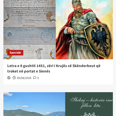
Speciale
Letra e 8 gushtit 1451, zëri i Krujës së Skënderbeut që
troket në portat e Sienës
09/08/2026
0