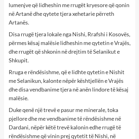
lumenjve që lidheshin me rrugët kryesore që qonin
në Artanë dhe qytete tjera xehetarie përreth
Artanës.
Disa rrugë tjera lokale nga Nishi, Rrafshi i Kosovës,
përmes kësaj malësie lidheshin me qytetin e Vrajës,
dhe rrugët që shkonin në drejtim të Selanikut e
Shkupit.
Rruga e rëndësishme, që e lidhte qytetin e Nishit
me Selanikun, kalonte nëpër kështjellën e Vrajës
dhe disa vendbanime tjera në anën lindore të kësaj
malësie.
Duke qenë një trevë e pasur me minerale, toka
pjellore dhe me vendbanime të rëndësishme në
Dardani, nëpër këtë trevë kalonin edhe rrugë të
rëndësishme që vinin prej qytetit të Nishi, në