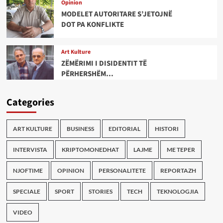
Opinion
MODELET AUTORITARE S’JETOJNË
DOT PA KONFLIKTE
Art Kulture
ZËMËRIMI I DISIDENTIT TË
PËRHERSHËM…
Categories
ART KULTURE
BUSINESS
EDITORIAL
HISTORI
INTERVISTA
KRIPTOMONEDHAT
LAJME
ME TEPER
NJOFTIME
OPINION
PERSONALITETE
REPORTAZH
SPECIALE
SPORT
STORIES
TECH
TEKNOLOGJIA
VIDEO