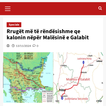
Primary
Menu
Speciale
Rrugët më të rëndësishme qe
kalonin nëpër Malësinë e Galabit
13/11/2024
0