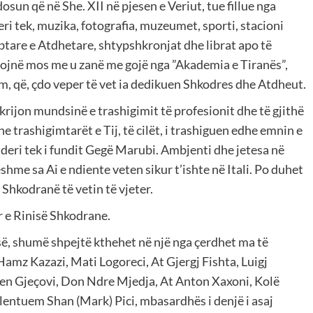
dosun që në She. XII në pjesen e Veriut, tue fillue nga
ri tek, muzika, fotografia, muzeumet, sporti, stacioni
btare e Atdhetare, shtypshkronjat dhe librat apo të
ojnë mos me u zanë me gojë nga ”Akademia e Tiranës”,
m, që, çdo veper të vet ia dedikuen Shkodres dhe Atdheut.
rijon mundsinë e trashigimit të profesionit dhe të gjithë
 trashigimtarët e Tij, të cilët, i trashiguen edhe emnin e
deri tek i fundit Gegë Marubi. Ambjenti dhe jetesa në
shme sa Ai e ndiente veten sikur t’ishte në Itali. Po duhet
 Shkodranë të vetin të vjeter.
 e Rinisë Shkodrane.
fisë, shumë shpejtë kthehet në një nga çerdhet ma të
amz Kazazi, Mati Logoreci, At Gjergj Fishta, Luigj
fen Gjeçovi, Don Ndre Mjedja, At Anton Xaxoni, Kolë
lentuem Shan (Mark) Pici, mbasardhës i denjë i asaj