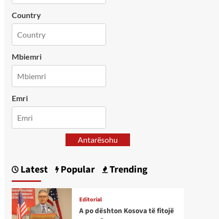
Country
Mbiemri
Emri
Antarësohu
Latest
Popular
Trending
Editorial
A po dështon Kosova të fitojë