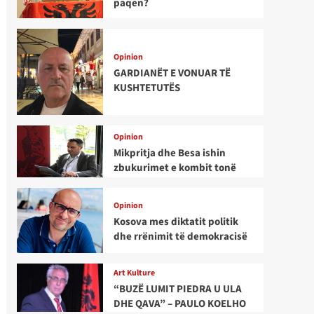
paqen?
Opinion
GARDIANËT E VONUAR TË
KUSHTETUTËS
Opinion
Mikpritja dhe Besa ishin
zbukurimet e kombit tonë
Opinion
Kosova mes diktatit politik
dhe rrënimit të demokracisë
Art Kulture
“BUZË LUMIT PIEDRA U ULA
DHE QAVA” – PAULO KOELHO