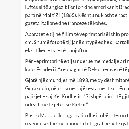
luftës si të anglezit Fenton dhe amerikanit Bra
para në Mal t’Zi (1865). Kështu nuk asht e rast
gazeta italiane dhe franceze të kohës.
Aparatet e tij në fillim të veprimtarisë ishin
cm. Shumë foto të tij janë shtypë edhe si karto
ekzotiken e tyre të panjoftun.
Për veprimtarinë e tij u nderue me medalje ar
kalorës nderi i Areopagut të Dekoruemve të t
Gjatë një smundjes më 1893, me dy dëshmitarë 
Gurakuqin, nënshkruen një testament ku përcakto
pajisjet e saj Kel Kodhelit: “Si shpërblim i të 
ndryshme të jetës së Pjetrit”.
Pietro Marubi iku nga Italia dhe i mbështetun t
u vendosë dhe me punue si fotograf në këte qytet