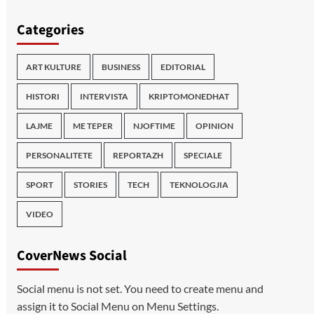
Categories
ART KULTURE
BUSINESS
EDITORIAL
HISTORI
INTERVISTA
KRIPTOMONEDHAT
LAJME
ME TEPER
NJOFTIME
OPINION
PERSONALITETE
REPORTAZH
SPECIALE
SPORT
STORIES
TECH
TEKNOLOGJIA
VIDEO
CoverNews Social
Social menu is not set. You need to create menu and
assign it to Social Menu on Menu Settings.