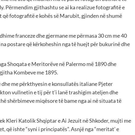
dy. Përmendim gjithashtu se ai ka realizue fotografitë e
it që fotografitë e kohës së Marubit, gjinden në shumë
 prodhime franceze dhe gjermane me përmasa 30 cm me 40
lina postare që kërkoheshin nga të huejt për bukurinë dhe
i nga Shoqata e Meritorëve në Palermo më 1890 dhe
ë gjitha Kombeve me 1895.
dhe me përkthyesin e konsullatës italiane Pjeter
n vullnetin e tij për t’i lanë trashigim ateljen dhe
gjithë shërbimeve miqësore të bame nga ai në situata të
ek Kleri Katolik Shqiptar e Ai Jezuit në Shkoder, mujti me
, që ishte “syni i principatës”. Asnjë nga “meritat’ e