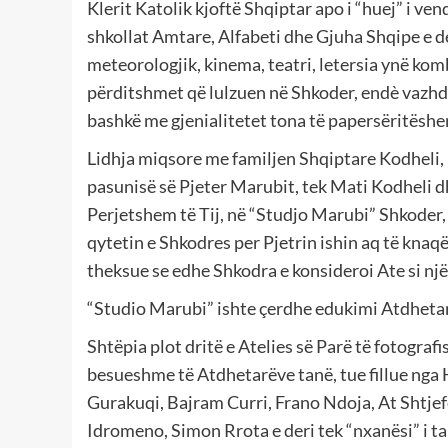
Klerit Katolik kjoftë Shqiptar apo i “huej” i ven
shkollat Amtare, Alfabeti dhe Gjuha Shqipe e de
meteorologjik, kinema, teatri, letersia ynë kom
përditshmet që lulzuen në Shkoder, endè vazhd
bashkë me gjenialitetet tona të papersëritëshe
Lidhja miqsore me familjen Shqiptare Kodheli, k
pasunisë së Pjeter Marubit, tek Mati Kodheli dhe
Perjetshem të Tij, në “Studjo Marubi” Shkoder, 
qytetin e Shkodres per Pjetrin ishin aq të knaqë
theksue se edhe Shkodra e konsideroi Ate si një
“Studio Marubi” ishte çerdhe edukimi Atdhetar
Shtëpia plot dritë e Atelies së Parë të fotogra
besueshme të Atdhetarëve tanë, tue fillue nga H
Gurakuqi, Bajram Curri, Frano Ndoja, At Shtje
Idromeno, Simon Rrota e deri tek “nxanësi” i ta