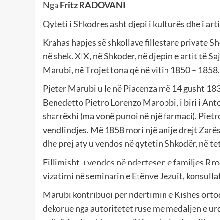
Nga
Fritz RADOVANI
Qyteti i Shkodres asht djepi i kulturës dhe i art
Krahas hapjes së shkollave fillestare private 
në shek. XIX, në Shkoder, në djepin e artit të S
Marubi, në Trojet tona që në vitin 1850 – 1858.
Pjeter Marubi u le në Piacenza më 14 gusht 183
Benedetto Pietro Lorenzo Marobbi, i biri i Anto
sharrëxhi (ma vonë punoi në një farmaci). Pietro
vendlindjes. Më 1858 mori një anije drejt Zarës
dhe prej aty u vendos në qytetin Shkodër, në tet
Fillimisht u vendos në ndertesen e familjes Rr
vizatimi në seminarin e Etënve Jezuit, konsulla
Marubi kontribuoi për ndërtimin e Kishës ortodo
dekorue nga autoritetet ruse me medaljen e urdhn