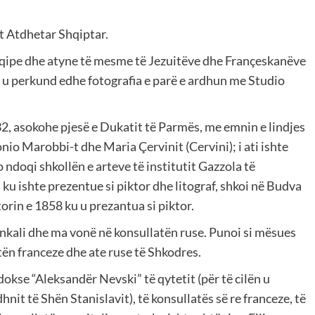
it Atdhetar Shqiptar.
Shqipe dhe atyne të mesme të Jezuitëve dhe Françeskanëve
aj u perkund edhe fotografia e parë e ardhun me Studio
2, asokohe pjesë e Dukatit të Parmës, me emnin e lindjes
nio Marobbi-t dhe Maria Çervinit (Cervini); i ati ishte
 ndoqi shkollën e arteve të institutit Gazzola të
 ku ishte prezentue si piktor dhe litograf, shkoi në Budva
orin e 1858 ku u prezantua si piktor.
onkali dhe ma vonë në konsullatën ruse. Punoi si mësues
tën franceze dhe ate ruse të Shkodres.
kse “Aleksandër Nevski” të qytetit (për të cilën u
it të Shën Stanislavit), të konsullatës së re franceze, të