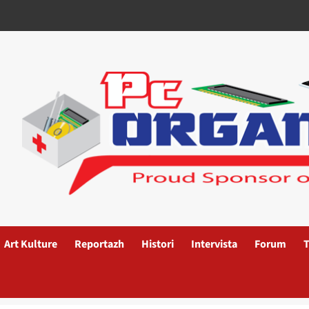
Art Kulture
Reportazh
Histori
Intervista
Forum
T