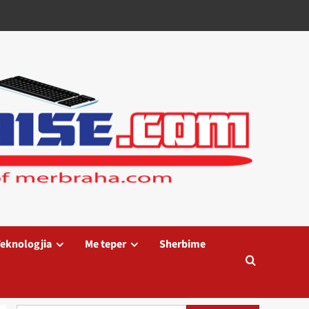
eknologjia
Me teper
Sherbime