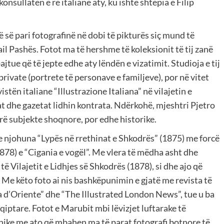
nsullatën e re italiane aty, ku ishte shtëpia e Filip
ë së pari fotografinë në dobi të pikturës siç mund të
l Pashës. Fotot ma të hershme të koleksionit të tij zanë
ajtue që të jepte edhe aty lëndën e vizatimit. Studioja e tij
rivate (portrete të personave e familjeve), por në vitet
stën italiane “Illustrazione Italiana” në vilajetin e
 dhe gazetat lidhin kontrata. Ndërkohë, mjeshtri Pjetro
tyrë subjekte shoqnore, por edhe historike.
ë e njohuna “Lypës në rrethinat e Shkodrës” (1875) me forcë
878) e “Cigania e vogël”. Me vlera të mëdha asht dhe
ë Vilajetit e Lidhjes së Shkodrës (1878), si dhe ajo që
Me këto foto ai nis bashkëpunimin e gjatë me revista të
ra d’Oriente” dhe “The Illustrated London News”, tue u ba
hqiptare. Fotot e Marubit mbi lëvizjet luftarake të
rsnike me ato që mbahen ma të parat fotografi botnore të