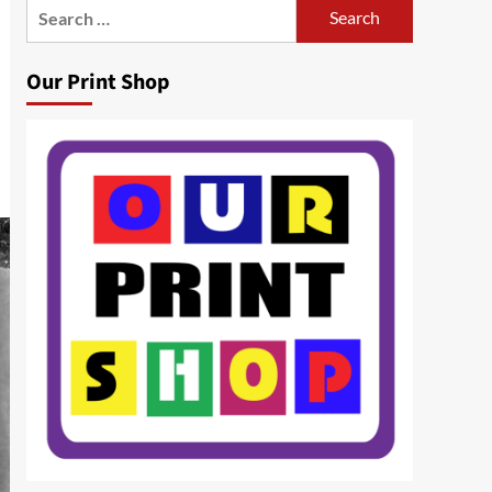
Search
for:
Our Print Shop