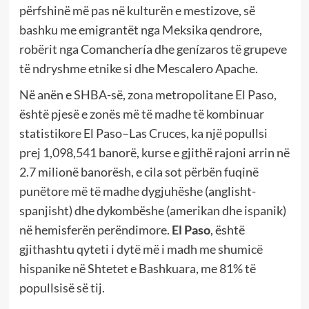
përfshinë më pas në kulturën e mestizove, së
bashku me emigrantët nga Meksika qendrore,
robërit nga Comanchería dhe genízaros të grupeve
të ndryshme etnike si dhe Mescalero Apache.
Në anën e SHBA-së, zona metropolitane El Paso,
është pjesë e zonës më të madhe të kombinuar
statistikore El Paso–Las Cruces, ka një popullsi
prej 1,098,541 banorë, kurse e gjithë rajoni arrin në
2.7 milionë banorësh, e cila sot përbën fuqinë
punëtore më të madhe dygjuhëshe (anglisht-
spanjisht) dhe dykombëshe (amerikan dhe ispanik)
në hemisferën perëndimore.
El Paso
, është
gjithashtu qyteti i dytë më i madh me shumicë
hispanike në Shtetet e Bashkuara, me 81% të
popullsisë së tij.