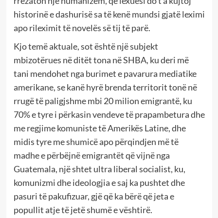
rrezaton një humanizëm, që lexuesi do t’a kujtoj
historinë e dashurisë sa të kenë mundsi gjatë leximi
apo rileximit të novelës së tij të parë.
Kjo temë aktuale, sot është një subjekt
mbizotërues në ditët tona në SHBA, ku deri më
tani mendohet nga burimet e pavarura mediatike
amerikane, se kanë hyrë brenda territorit tonë në
rrugë të paligjshme mbi 20 milion emigrantë, ku
70% e tyre i përkasin vendeve të prapambetura dhe
me regjime komuniste të Amerikës Latine, dhe
midis tyre me shumicë apo përqindjen më të
madhe e përbëjnë emigrantët që vijnë nga
Guatemala, një shtet ultra liberal socialist, ku,
komunizmi dhe ideologjia e saj ka pushtet dhe
pasuri të pakufizuar, gjë që ka bërë që jeta e
popullit atje të jetë shumë e vështirë.