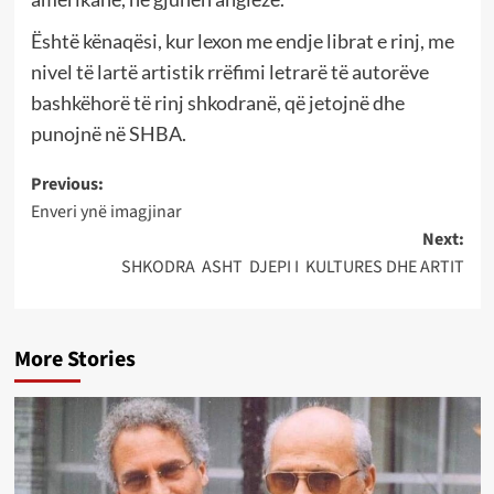
Është kënaqësi, kur lexon me endje librat e rinj, me
nivel të lartë artistik rrëfimi letrarë të autorëve
bashkëhorë të rinj shkodranë, që jetojnë dhe
punojnë në SHBA.
Post
Previous:
Enveri ynë imagjinar
navigation
Next:
SHKODRA ASHT DJEPI I KULTURES DHE ARTIT
More Stories