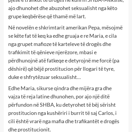
ajo dhunohet dhe abuzohet seksualisht nga këto
grupe keqbërëse që thamë më lart.
Në novelën e shkrimtarit amerikan Pepa, mësojmë
se këte fat të keq ka edhe gruaja e re Maria, e cila
nga grupet mafioze të karteleve të drogës dhe
trafikimit të qënieve njerëzore, mbasi e
përdhunojnë atë fatkeqe e detyrojnë me forcë (pa
dëshirë) që bëjë prostitucion për llogari të tyre,
duke e shfrytëzuar seksualisht…
Edhe Maria, sikurse qindra dhe mijëra gra dhe
vajza të reja latine dhunohen, por ajo një ditë
përfundon në SHBA, ku detyrohet të bëj sërisht
prostitucion nga kushëriri i burrit të saj Carlos, i
cili është vrarë nga mafia dhe trafikantët e drogës
dhe prostitucionit.