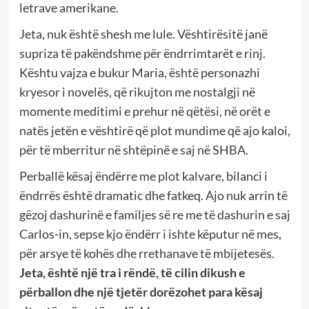
letrave amerikane.
Jeta, nuk është shesh me lule. Vështirësitë janë
supriza të pakëndshme për ëndrrimtarët e rinj.
Kështu vajza e bukur Maria, është personazhi
kryesor i novelës, që rikujton me nostalgji në
momente meditimi e prehur në qëtësi, në orët e
natës jetën e vështirë që plot mundime që ajo kaloi,
për të mberritur në shtëpinë e saj në SHBA.
Perballë kësaj ëndërre me plot kalvare, bilanci i
ëndrrës është dramatic dhe fatkeq. Ajo nuk arrin të
gëzoj dashurinë e familjes së re me të dashurin e saj
Carlos-in, sepse kjo ëndërr i ishte këputur në mes,
për arsye të kohës dhe rrethanave të mbijetesës.
Jeta, është një tra i rëndë, të cilin dikush e
përballon dhe një tjetër dorëzohet para kësaj