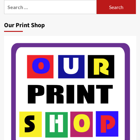
Search
for:
Our Print Shop