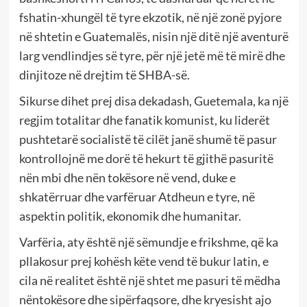
fshatin-xhungël të tyre ekzotik, në një zonë pyjore
në shtetin e Guatemalës, nisin një ditë një aventurë
larg vendlindjes së tyre, për një jetë më të mirë dhe
dinjitoze në drejtim të SHBA-së.
Sikurse dihet prej disa dekadash, Guetemala, ka një
regjim totalitar dhe fanatik komunist, ku liderët
pushtetarë socialistë të cilët janë shumë të pasur
kontrollojnë me dorë të hekurt të gjithë pasuritë
nën mbi dhe nën tokësore në vend, duke e
shkatërruar dhe varfëruar Atdheun e tyre, në
aspektin politik, ekonomik dhe humanitar.
Varfëria, aty është një sëmundje e frikshme, që ka
pllakosur prej kohësh këte vend të bukur latin, e
cila në realitet është një shtet me pasuri të mëdha
nëntokësore dhe sipërfaqsore, dhe kryesisht ajo