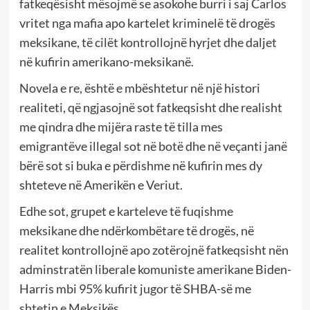
fatkeqësisht mësojmë se asokohe burri i saj Carlos
vritet nga mafia apo kartelet kriminelë të drogës
meksikane, të cilët kontrollojnë hyrjet dhe daljet
në kufirin amerikano-meksikanë.
Novela e re, është e mbështetur në një histori
realiteti, që ngjasojnë sot fatkeqsisht dhe realisht
me qindra dhe mijëra raste të tilla mes
emigrantëve illegal sot në botë dhe në veçanti janë
bërë sot si buka e përdishme në kufirin mes dy
shteteve në Amerikën e Veriut.
Edhe sot, grupet e karteleve të fuqishme
meksikane dhe ndërkombëtare të drogës, në
realitet kontrollojnë apo zotërojnë fatkeqsisht nën
adminstratën liberale komuniste amerikane Biden-
Harris mbi 95% kufirit jugor të SHBA-së me
shtetin e Meksikës.