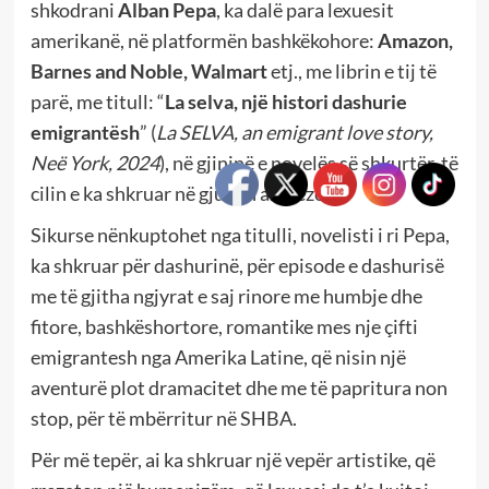
shkodrani
Alban Pepa
, ka dalë para lexuesit
amerikanë, në platformën bashkëkohore:
Amazon,
Barnes and Noble, Walmart
etj., me librin e tij të
parë, me titull: “
La selva, një histori dashurie
emigrantësh
” (
La SELVA, an emigrant love story,
Neë York, 2024
), në gjininë e novelës së shkurtër, të
cilin e ka shkruar në gjuhën angleze.
Sikurse nënkuptohet nga titulli, novelisti i ri Pepa,
ka shkruar për dashurinë, për episode e dashurisë
me të gjitha ngjyrat e saj rinore me humbje dhe
fitore, bashkëshortore, romantike mes nje çifti
emigrantesh nga Amerika Latine, që nisin një
aventurë plot dramacitet dhe me të papritura non
stop, për të mbërritur në SHBA.
Për më tepër, ai ka shkruar një vepër artistike, që