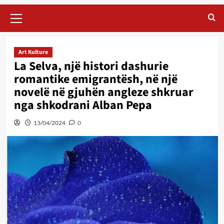
Primary
Menu
Art Kulture
La Selva, një histori dashurie
romantike emigrantësh, në një
novelë në gjuhën angleze shkruar
nga shkodrani Alban Pepa
13/04/2024
0