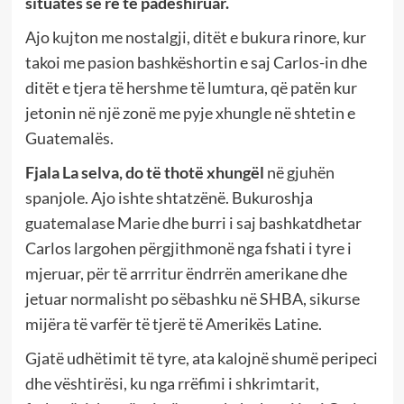
situatës së re të padëshiruar.
Ajo kujton me nostalgji, ditët e bukura rinore, kur
takoi me pasion bashkëshortin e saj Carlos-in dhe
ditët e tjera të hershme të lumtura, që patën kur
jetonin në një zonë me pyje xhungle në shtetin e
Guatemalës.
Fjala La selva, do të thotë xhungël
në gjuhën
spanjole. Ajo ishte shtatzënë. Bukuroshja
guatemalase Marie dhe burri i saj bashkatdhetar
Carlos largohen përgjithmonë nga fshati i tyre i
mjeruar, për të arrritur ëndrrën amerikane dhe
jetuar normalisht po sëbashku në SHBA, sikurse
mijëra të varfër të tjerë të Amerikës Latine.
Gjatë udhëtimit të tyre, ata kalojnë shumë peripeci
dhe vështirësi, ku nga rrëfimi i shkrimtarit,