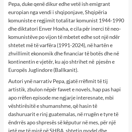
Pepa, duke qenë dikur edhe vetë ish emigrant
europian nga vendi i shqiponjave, Shqipëria
komuniste e regjimit totalitar komunist 1944-1990
dhe diktatori Enver Hoxha, e cila për inerci të neo-
komunistëve po vijon të mbetet edhe sot një ndër
shtetet më të varfëra (1991-2024), në hartën e
zhvillimit ekonomik dhe financiar të botës dhe në
kontinentin e vjetër, ku ajo shtrihet në pjesën e
Europës Juglindore (Ballkanit).
Autori ynë narrativ Pepa, gjatë rrëfimit të tij
artistik, zbulon nëpër fawet e novels, hap pas hapi
apo rrëfen episode me ngjarje interesnate, mbi
vështirësitë e shumanshme, që hasin të
dashuruarit e rinj guatemalas, në rrugën e tyre të
ëndrrës apo shpresës së këputur në mes, për një
jetë me të mirë në SHBA, shtetin model dhe