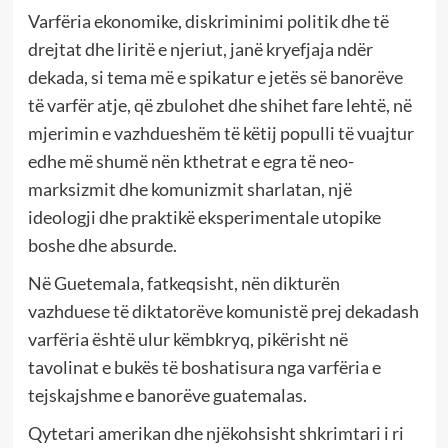
Varfëria ekonomike, diskriminimi politik dhe të
drejtat dhe liritë e njeriut, janë kryefjaja ndër
dekada, si tema më e spikatur e jetës së banorëve
të varfër atje, që zbulohet dhe shihet fare lehtë, në
mjerimin e vazhdueshëm të këtij populli të vuajtur
edhe më shumë nën kthetrat e egra të neo-
marksizmit dhe komunizmit sharlatan, një
ideologji dhe praktikë eksperimentale utopike
boshe dhe absurde.
Në Guetemala, fatkeqsisht, nën dikturën
vazhduese të diktatorëve komunistë prej dekadash
varfëria është ulur këmbkryq, pikërisht në
tavolinat e bukës të boshatisura nga varfëria e
tejskajshme e banorëve guatemalas.
Qytetari amerikan dhe njëkohsisht shkrimtari i ri