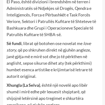
El Paso, është divizioni i brendshëm në terren i
Administratës së Ndjekjes së Drogës, Qendra e
Inteligjencës, Forca e Përbashkët e Task Forcës
Veriore, Sektori i Patrullës Kufitare të Shteteve të
Bashkuara dhe Grupi i Operacioneve Speciale të
Patrullës Kufitare të SHBA-së.
Së fundi
, librat që botohen ose novelat me
love
story
, që po shkruhen direkt në gjuhën angleze,
janë gjëja më e mirë sot dhe jo të përkthen në
anglisht, sepse sikurse dihet aty (tek përkthimi)
humbet esenca artistike e krijimtarisë letrare të
autorit origjinal.
Xhungla (La Selva)
, është një novelë apo libër
shumë i mirë edhe për lexuesit shqiptarë, që
shijojnë letërsinë apo tregimet e shkurtëra
amerikane, në gjuhën angleze.