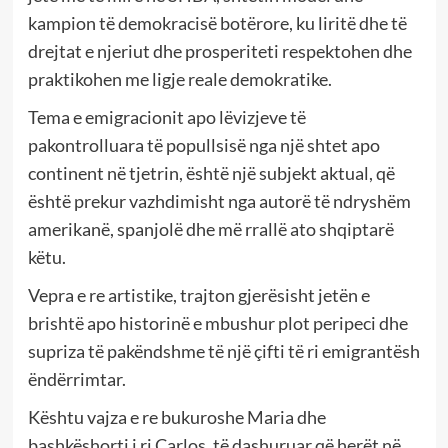
kampion të demokracisë botërore, ku liritë dhe të
drejtat e njeriut dhe prosperiteti respektohen dhe
praktikohen me ligje reale demokratike.
Tema e emigracionit apo lëvizjeve të
pakontrolluara të popullsisë nga një shtet apo
continent në tjetrin, është një subjekt aktual, që
është prekur vazhdimisht nga autorë të ndryshëm
amerikanë, spanjolë dhe më rrallë ato shqiptarë
këtu.
Vepra e re artistike, trajton gjerësisht jetën e
brishtë apo historinë e mbushur plot peripeci dhe
supriza të pakëndshme të një çifti të ri emigrantësh
ëndërrimtar.
Kështu vajza e re bukuroshe Maria dhe
bashkëshorti i ri Carlos, të dashuruar që herët në