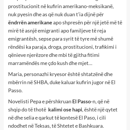
prostitucionit në kufirin amerikano-meksikanë,
nuk pyesin dhe as që nuk duan t’ia dijnë për
ëndrrën amerikane
apo shpresën për një jetë më të
mirë të asnjë emigranti apo familjeve të reja
emigrantësh, sepse para syrit të tyre më shumë
rëndësi ka paraja, droga, prostitucioni, trafikimi i
qënieve njerëzore dhe mbi të gjitha fitimi
marramëndës me çdo kush dhe mjet…
Maria, personazhi kryesor është shtatzënë dhe
mbërrin në SHBA, duke kaluar kufirin jugor në El
Passo.
Novelisti Pepa e përshkruan
El Passo
-n, që në
shqip do të thotë
kalimi ose hapi
, është një qytet
në dhe selia e qarkut të kontesë El Paso, i cili
ndodhet në Teksas, të Shtetet e Bashkuara.