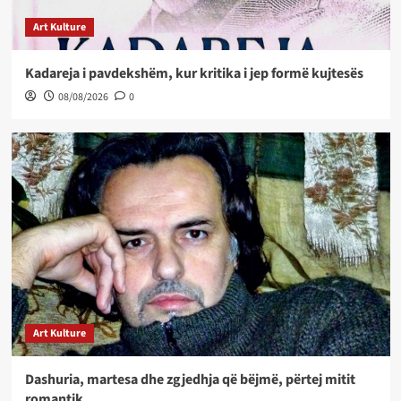
Art Kulture
Kadareja i pavdekshëm, kur kritika i jep formë kujtesës
08/08/2026
0
Art Kulture
Dashuria, martesa dhe zgjedhja që bëjmë, përtej mitit
romantik