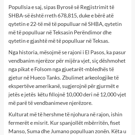
Popullsia e saj, sipas Byrosë së Regjistrimit të
SHBA-së është rreth 678,815, duke e bërë atë
qytetin e 22-të më të populluar në SHBA, qytetin
më të populluar në Teksasin Perëndimor dhe
qytetin e gjashtë më të populluar në Teksas.
Nga historia, mësojmë se rajoni i El Pasos, ka pasur
vendbanim njerëzor për mijëra vjet, siç dëshmohet
nga pikat e Folsom nga gjuetarët-mbledhës të
gjetur në Hueco Tanks. Zbulimet arkeologjike të
ekspertëve amerikanë, sugjerojnë për gjurmët e
jetës e jetës këtu fillojnë 10,000 deri në 12,000 vjet
më parë të vendbanimeve njerëzore.
Kulturat më të hershme të njohura në rajon, ishin
fermerët e misrit. Kur spanjollët mbërritën, fiset
Manso, Suma dhe Jumano populluan zonën. Këta u