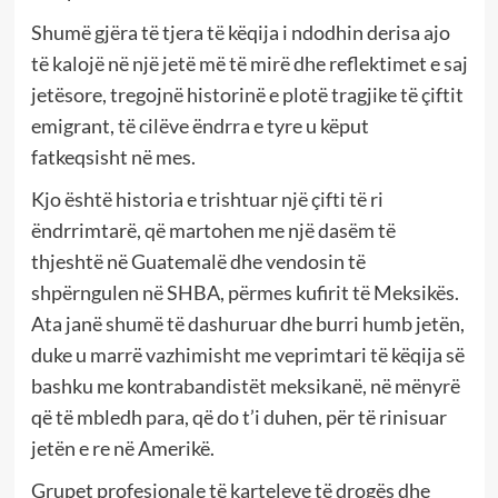
Shumë gjëra të tjera të këqija i ndodhin derisa ajo
të kalojë në një jetë më të mirë dhe reflektimet e saj
jetësore, tregojnë historinë e plotë tragjike të çiftit
emigrant, të cilëve ëndrra e tyre u këput
fatkeqsisht në mes.
Kjo është historia e trishtuar një çifti të ri
ëndrrimtarë, që martohen me një dasëm të
thjeshtë në Guatemalë dhe vendosin të
shpërngulen në SHBA, përmes kufirit të Meksikës.
Ata janë shumë të dashuruar dhe burri humb jetën,
duke u marrë vazhimisht me veprimtari të këqija së
bashku me kontrabandistët meksikanë, në mënyrë
që të mbledh para, që do t’i duhen, për të rinisuar
jetën e re në Amerikë.
Grupet profesionale të karteleve të drogës dhe