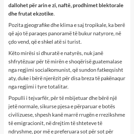
dallohet për arin e zi, naftë, prodhimet blektorale
dhe frutat ekzotike
.
Pozita gjeografike dhe klima e saj tropikale, ka berë
që ajo të paraqes panoramë të bukur natyrore, në
çdo vend, që e shkel atë si turist.
Këto mirësi si dhuratë e natyrës, nuk janë
shfrytëzuar për të mirën e shoqërisë guatemalase
nga regjimi socialkomunist, që sundon fatkeqsisht
aty, duke i bërë njerëzit për disa breza të pakënaqur
nga regjimi i tyre totalitar.
Populli i tejvarfër, për të mbijetuar dhe bërë një
jetë normale, sikurse pjesa e përparuar e botës
civilizuese, shpesh kanë marrë rrugën e rrezikshme
të emigracionit, në drejtim të shteteve të
ndryshme, por më e preferuara sot për sot për