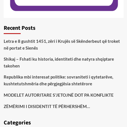
Recent Posts
Letra e 8 gushtit 1451, zëri i Krujës së Skënderbeut që troket
në portat e Sienës
Shikaj – Fshati ku historia, identiteti dhe natyra shqiptare
takohen
Republika mbi interesat politike: sovraniteti i qytetarëve,
kushtetutshmëria dhe përgjegjësia shtetërore
MODELET AUTORITARE S’JETOJNË DOT PA KONFLIKTE
ZËMËRIMI I DISIDENTIT TË PËRHERSHËM…
Categories