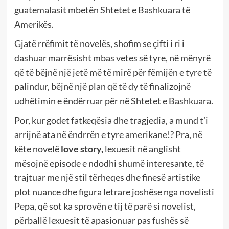
guatemalasit mbetën Shtetet e Bashkuara të
Amerikës.
Gjatë rrëfimit të novelës, shofim se çifti i ri i
dashuar marrësisht mbas vetes së tyre, në mënyrë
që të bëjnë një jetë më të mirë për fëmijën e tyre të
palindur, bëjnë një plan që të dy të finalizojnë
udhëtimin e ëndërruar për në Shtetet e Bashkuara.
Por, kur godet fatkeqësia dhe tragjedia, a mund t’i
arrijnë ata në ëndrrën e tyre amerikane!? Pra, në
këte novelë
love story,
lexuesit në anglisht
mësojnë episode e ndodhi shumë interesante, të
trajtuar me një stil tërheqes dhe finesë artistike
plot nuance dhe figura letrare joshëse nga novelisti
Pepa, që sot ka sprovën e tij të parë si novelist,
përballë lexuesit të apasionuar pas fushës së