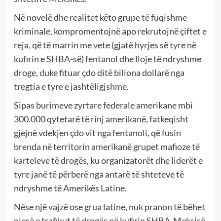
Në novelë dhe realitet këto grupe të fuqishme
kriminale, kompromentojnë apo rekrutojnë çiftet e
reja, që të marrin me vete (gjatë hyrjes së tyre në
kufirin e SHBA-së) fentanol dhe lloje të ndryshme
droge, duke fituar çdo ditë biliona dollarë nga
tregtia e tyre e jashtëligjshme.
Sipas burimeve zyrtare federale amerikane mbi
300.000 qytetarë të rinj amerikanë, fatkeqisht
gjejnë vdekjen çdo vit nga fentanoli, që fusin
brenda në territorin amerikanë grupet mafioze të
karteleve të drogës, ku organizatorët dhe liderët e
tyre janë të përberë nga antarë të shteteve të
ndryshme të Amerikës Latine.
Nëse një vajzë ose grua latine, nuk pranon të bëhet
pjesë e trafikut të drogës në kufirin SHBA-Meksisë,