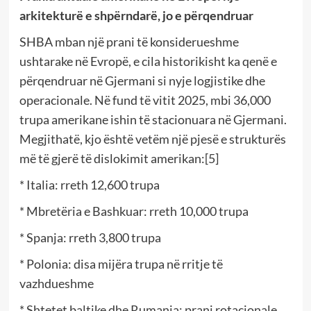
arkitekturë e shpërndarë, jo e përqendruar
SHBA mban një prani të konsiderueshme
ushtarake në Evropë, e cila historikisht ka qenë e
përqendruar në Gjermani si nyje logjistike dhe
operacionale. Në fund të vitit 2025, mbi 36,000
trupa amerikane ishin të stacionuara në Gjermani.
Megjithatë, kjo është vetëm një pjesë e strukturës
më të gjerë të dislokimit amerikan:[5]
* Italia: rreth 12,600 trupa
* Mbretëria e Bashkuar: rreth 10,000 trupa
* Spanja: rreth 3,800 trupa
* Polonia: disa mijëra trupa në rritje të
vazhdueshme
* Shtetet baltike dhe Rumania: prani rotacionale