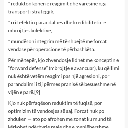
* redukton kohën e reagimit dhe varësinë nga
transporti strategjik,
* rrit efektin parandalues dhe kredibilitetin e
mbrojtjes kolektive,
* mundëson integrim më të shpejtë me forcat
vendase për operacione të përbashkëta.
Për më tepër, kjo zhvendosje lidhet me konceptin e
“forward defense” (mbrojtje e avancuar), ku qëllimi
nuk është vetëm reagimi pas një agresioni, por
parandalimi i tij përmes pranisë së besueshme në
vijën e parë.[9]
Kjo nuk përfaqëson reduktim të fuqisë, por
optimizim të vendosjes së saj. Forcat nuk po
zhduken — ato po afrohen me zonat ku mund të
kërkohet ndërhyrje reale dhe e menjëhershme.