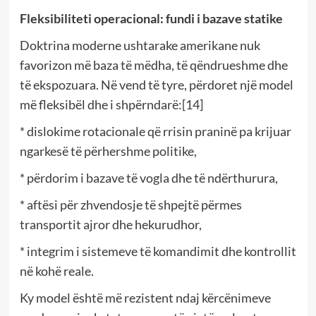
Fleksibiliteti operacional: fundi i bazave statike
Doktrina moderne ushtarake amerikane nuk
favorizon më baza të mëdha, të qëndrueshme dhe
të ekspozuara. Në vend të tyre, përdoret një model
më fleksibël dhe i shpërndarë:[14]
* dislokime rotacionale që rrisin praninë pa krijuar
ngarkesë të përhershme politike,
* përdorim i bazave të vogla dhe të ndërthurura,
* aftësi për zhvendosje të shpejtë përmes
transportit ajror dhe hekurudhor,
* integrim i sistemeve të komandimit dhe kontrollit
në kohë reale.
Ky model është më rezistent ndaj kërcënimeve