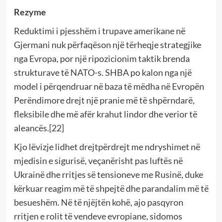
Rezyme
Reduktimi i pjesshëm i trupave amerikane në
Gjermani nuk përfaqëson një tërheqje strategjike
nga Evropa, por një ripozicionim taktik brenda
strukturave të NATO-s. SHBA po kalon nga një
model i përqendruar në baza të mëdha në Evropën
Perëndimore drejt një pranie më të shpërndarë,
fleksibile dhe më afër krahut lindor dhe verior të
aleancës.[22]
Kjo lëvizje lidhet drejtpërdrejt me ndryshimet në
mjedisin e sigurisë, veçanërisht pas luftës në
Ukrainë dhe rritjes së tensioneve me Rusinë, duke
kërkuar reagim më të shpejtë dhe parandalim më të
besueshëm. Në të njëjtën kohë, ajo pasqyron
rritjen e rolit të vendeve evropiane, sidomos