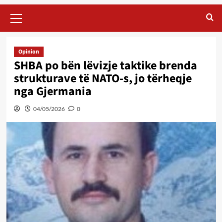
Primary
Menu
Opinion
SHBA po bën lëvizje taktike brenda
strukturave të NATO-s, jo tërheqje
nga Gjermania
04/05/2026
0