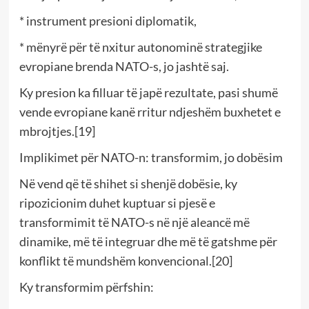
* instrument presioni diplomatik,
* mënyrë për të nxitur autonominë strategjike
evropiane brenda NATO-s, jo jashtë saj.
Ky presion ka filluar të japë rezultate, pasi shumë
vende evropiane kanë rritur ndjeshëm buxhetet e
mbrojtjes.[19]
Implikimet për NATO-n: transformim, jo dobësim
Në vend që të shihet si shenjë dobësie, ky
ripozicionim duhet kuptuar si pjesë e
transformimit të NATO-s në një aleancë më
dinamike, më të integruar dhe më të gatshme për
konflikt të mundshëm konvencional.[20]
Ky transformim përfshin: