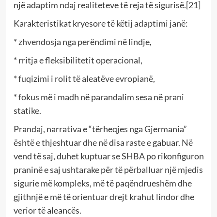
një adaptim ndaj realiteteve të reja të sigurisë.[21]
Karakteristikat kryesore të këtij adaptimi janë:
* zhvendosja nga perëndimi në lindje,
* rritja e fleksibilitetit operacional,
* fuqizimi i rolit të aleatëve evropianë,
* fokus më i madh në parandalim sesa në prani
statike.
Prandaj, narrativa e “tërheqjes nga Gjermania”
është e thjeshtuar dhe në disa raste e gabuar. Në
vend të saj, duhet kuptuar se SHBA po rikonfiguron
praninë e saj ushtarake për të përballuar një mjedis
sigurie më kompleks, më të paqëndrueshëm dhe
gjithnjë e më të orientuar drejt krahut lindor dhe
verior të aleancës.