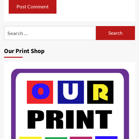
Search
for:
Our Print Shop