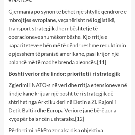
Gjermania po synon të bëhet një shtyllë qendrore e
mbrojtjes evropiane, veçanërisht në logjistikë,
transport strategjik dhe mbështetje të
operacioneve shumëkombëshe. Kjo rritje e
kapaciteteve e bën më të qëndrueshme reduktimin
e pjesshëm të pranisë amerikane, pasi krijon një
balancë më të madhe brenda aleancës.[11]
Boshti verior dhe lindor: prioriteti i ri strategjik
Zgjerimi i NATO-s në veri dhe rritja e tensioneve në
lindje kanë krijuar një bosht të ri strategjik që
shtrihet nga Arktiku deri në Detin e Zi. Rajoni i
Detit Baltik dhe Europa Veriore janë bërë zona
kyçe për balancën ushtarake.[12]
Përforcimi në këto zona ka disa objektiva