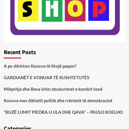
Recent Posts
A po dështon Kosova të fitojë paqen?
GARDIANËT E VONUAR TË KUSHTETUTËS
Mikpritja dhe Besa ishin zbukurimet e kombit tonë
Kosova mes diktatit politik dhe rrënimit të demokracisë
“BUZË LUMIT PIEDRA U ULA DHE QAVA” – PAULO KOELHO
Categories