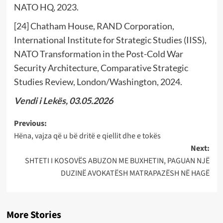
NATO HQ, 2023.
[24] Chatham House, RAND Corporation,
International Institute for Strategic Studies (IISS),
NATO Transformation in the Post-Cold War
Security Architecture, Comparative Strategic
Studies Review, London/Washington, 2024.
Vendi i Lekës, 03.05.2026
Post
Previous:
Hëna, vajza që u bë dritë e qiellit dhe e tokës
navigation
Next:
SHTETI I KOSOVËS ABUZON ME BUXHETIN, PAGUAN NJË
DUZINË AVOKATËSH MATRAPAZËSH NË HAGË
More Stories