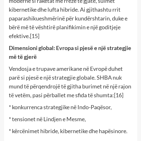
moderne si raketat me rreze të gjatë, sulmet
kibernetike dhe lufta hibride. Ai gjithashtu rrit
paparashikueshmërinë për kundërshtarin, duke e
bërë më të vështirë planifikimin e një goditjeje
efektive.[15]
Dimensioni global: Evropa si pjesë e një strategjie
më të gjerë
Vendosja e trupave amerikane në Evropë duhet
parë si pjesë e një strategjie globale. SHBA nuk
mund të përqendrojë të gjitha burimet në një rajon
të vetëm, pasi përballet me sfida të shumta:[16]
* konkurrenca strategjike në Indo-Paqësor,
* tensionet në Lindjen e Mesme,
* kërcënimet hibride, kibernetike dhe hapësinore.