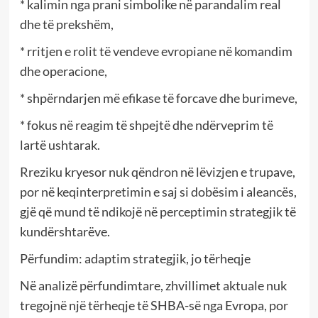
* kalimin nga prani simbolike në parandalim real
dhe të prekshëm,
* rritjen e rolit të vendeve evropiane në komandim
dhe operacione,
* shpërndarjen më efikase të forcave dhe burimeve,
* fokus në reagim të shpejtë dhe ndërveprim të
lartë ushtarak.
Rreziku kryesor nuk qëndron në lëvizjen e trupave,
por në keqinterpretimin e saj si dobësim i aleancës,
gjë që mund të ndikojë në perceptimin strategjik të
kundërshtarëve.
Përfundim: adaptim strategjik, jo tërheqje
Në analizë përfundimtare, zhvillimet aktuale nuk
tregojnë një tërheqje të SHBA-së nga Evropa, por