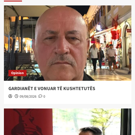
Opinion
GARDIANËT E VONUAR TË KUSHTETUTËS
09/08/2026
0