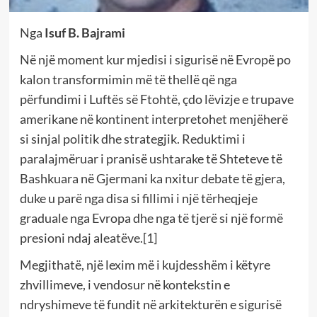
Nga
Isuf B. Bajrami
Në një moment kur mjedisi i sigurisë në Evropë po
kalon transformimin më të thellë që nga
përfundimi i Luftës së Ftohtë, çdo lëvizje e trupave
amerikane në kontinent interpretohet menjëherë
si sinjal politik dhe strategjik. Reduktimi i
paralajmëruar i pranisë ushtarake të Shteteve të
Bashkuara në Gjermani ka nxitur debate të gjera,
duke u parë nga disa si fillimi i një tërheqjeje
graduale nga Evropa dhe nga të tjerë si një formë
presioni ndaj aleatëve.[1]
Megjithatë, një lexim më i kujdesshëm i këtyre
zhvillimeve, i vendosur në kontekstin e
ndryshimeve të fundit në arkitekturën e sigurisë