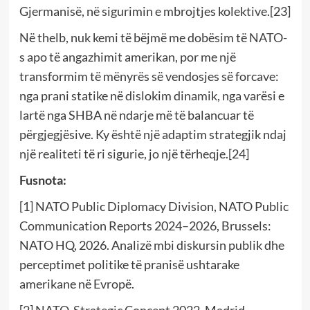
Gjermanisë, në sigurimin e mbrojtjes kolektive.[23]
Në thelb, nuk kemi të bëjmë me dobësim të NATO-
s apo të angazhimit amerikan, por me një
transformim të mënyrës së vendosjes së forcave:
nga prani statike në dislokim dinamik, nga varësi e
lartë nga SHBA në ndarje më të balancuar të
përgjegjësive. Ky është një adaptim strategjik ndaj
një realiteti të ri sigurie, jo një tërheqje.[24]
Fusnota:
[1] NATO Public Diplomacy Division, NATO Public
Communication Reports 2024–2026, Brussels:
NATO HQ, 2026. Analizë mbi diskursin publik dhe
perceptimet politike të pranisë ushtarake
amerikane në Evropë.
[2] NATO, Strategic Concept 2022, Madrid