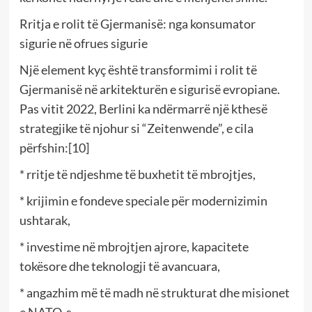
Rritja e rolit të Gjermanisë: nga konsumator
sigurie në ofrues sigurie
Një element kyç është transformimi i rolit të
Gjermanisë në arkitekturën e sigurisë evropiane.
Pas vitit 2022, Berlini ka ndërmarrë një kthesë
strategjike të njohur si “Zeitenwende”, e cila
përfshin:[10]
* rritje të ndjeshme të buxhetit të mbrojtjes,
* krijimin e fondeve speciale për modernizimin
ushtarak,
* investime në mbrojtjen ajrore, kapacitete
tokësore dhe teknologji të avancuara,
* angazhim më të madh në strukturat dhe misionet
e NATO-s.