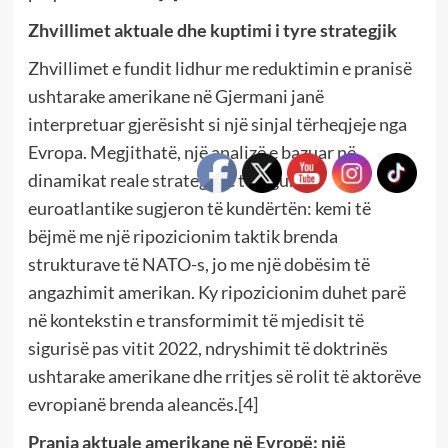
Zhvillimet aktuale dhe kuptimi i tyre strategjik
Zhvillimet e fundit lidhur me reduktimin e pranisë
ushtarake amerikane në Gjermani janë
interpretuar gjerësisht si një sinjal tërheqjeje nga
Evropa. Megjithatë, një analizë e bazuar në
dinamikat reale strategjike të sigurisë
euroatlantike sugjeron të kundërtën: kemi të
bëjmë me një ripozicionim taktik brenda
strukturave të NATO-s, jo me një dobësim të
angazhimit amerikan. Ky ripozicionim duhet parë
në kontekstin e transformimit të mjedisit të
sigurisë pas vitit 2022, ndryshimit të doktrinës
ushtarake amerikane dhe rritjes së rolit të aktorëve
evropianë brenda aleancës.[4]
Prania aktuale amerikane në Evropë: një