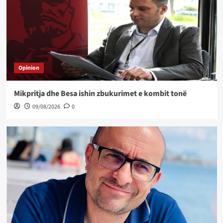
Opinion
Mikpritja dhe Besa ishin zbukurimet e kombit tonë
09/08/2026
0