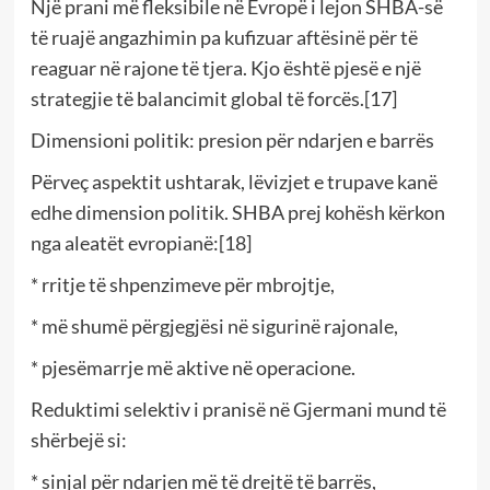
Një prani më fleksibile në Evropë i lejon SHBA-së
të ruajë angazhimin pa kufizuar aftësinë për të
reaguar në rajone të tjera. Kjo është pjesë e një
strategjie të balancimit global të forcës.[17]
Dimensioni politik: presion për ndarjen e barrës
Përveç aspektit ushtarak, lëvizjet e trupave kanë
edhe dimension politik. SHBA prej kohësh kërkon
nga aleatët evropianë:[18]
* rritje të shpenzimeve për mbrojtje,
* më shumë përgjegjësi në sigurinë rajonale,
* pjesëmarrje më aktive në operacione.
Reduktimi selektiv i pranisë në Gjermani mund të
shërbejë si:
* sinjal për ndarjen më të drejtë të barrës,