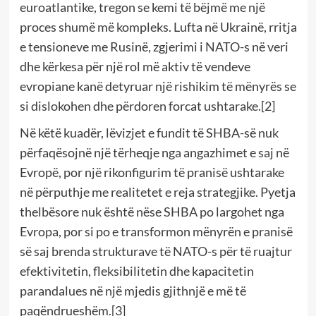
euroatlantike, tregon se kemi të bëjmë me një
proces shumë më kompleks. Lufta në Ukrainë, rritja
e tensioneve me Rusinë, zgjerimi i NATO-s në veri
dhe kërkesa për një rol më aktiv të vendeve
evropiane kanë detyruar një rishikim të mënyrës se
si dislokohen dhe përdoren forcat ushtarake.[2]
Në këtë kuadër, lëvizjet e fundit të SHBA-së nuk
përfaqësojnë një tërheqje nga angazhimet e saj në
Evropë, por një rikonfigurim të pranisë ushtarake
në përputhje me realitetet e reja strategjike. Pyetja
thelbësore nuk është nëse SHBA po largohet nga
Evropa, por si po e transformon mënyrën e pranisë
së saj brenda strukturave të NATO-s për të ruajtur
efektivitetin, fleksibilitetin dhe kapacitetin
parandalues në një mjedis gjithnjë e më të
paqëndrueshëm.[3]