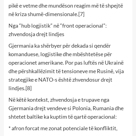
pikë e vetme dhe mundëson reagim më të shpejtë
në kriza shumë-dimensionale.[7]
Nga “hub logjistik” në “front operacional”:
zhvendosja drejt lindjes
Gjermania ka shërbyer për dekada si qendër
komanduese, logjistike dhe mbështetëse për
operacionet amerikane. Por pas luftës në Ukrainë
dhe përshkallëzimit të tensioneve me Rusinë, vija
strategjike e NATO-s është zhvendosur drejt
lindjes.[8]
Në këtë kontekst, zhvendosja e trupave nga
Gjermania drejt vendeve si Polonia, Rumania dhe
shtetet baltike ka kuptim të qartë operacional:
* afron forcat me zonat potenciale të konfliktit,