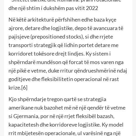
dhe një shtim i dukshëm pas vitit 2022
Në këtë arkitekturë përfshihen edhe baza kyçe
ajrore, detare dhe logjistike, depo të avancuara të
pajisjeve (prepositioned stocks), si dhe rrjete
transporti strategjik që lidhin portet detare me
korridoret tokësore drejt lindjes. Ky sistem i
shpërndarë mundëson që forcat të mos varen nga
një pikë e vetme, duke rritur qëndrueshmërinë ndaj
goditjeve dhe fleksibilitetin operacional në rast
krize.[6]
Kjo shpërndarje tregon qartë se strategjia
amerikane nuk bazohet më në një qendër të vetme
si Gjermania, por në një rrjet fleksibël bazash,
kapacitetesh dhe korridoreve logjistike. Ky model
rrit mbijetesën operacionale, ul varësinë nga një