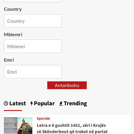
Country
Mbiemri
Emri
Antarësohu
Latest
Popular
Trending
Speciale
Letra e 8 gushtit 1451, zëri i Krujës
së Skënderbeut që troket në portat