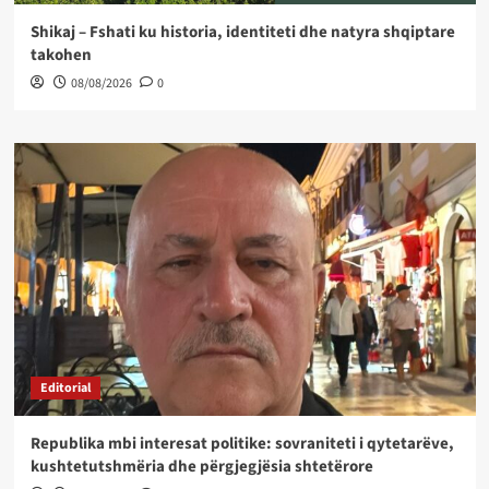
Shikaj – Fshati ku historia, identiteti dhe natyra shqiptare
takohen
08/08/2026
0
Editorial
Republika mbi interesat politike: sovraniteti i qytetarëve,
kushtetutshmëria dhe përgjegjësia shtetërore