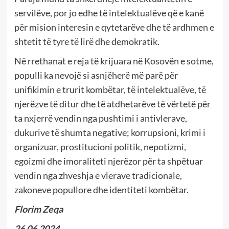
servilëve, por jo edhe të intelektualëve që e kanë
për mision interesin e qytetarëve dhe të ardhmen e
shtetit të tyre të lirë dhe demokratik.
Në rrethanat e reja të krijuara në Kosovën e sotme,
populli ka nevojë si asnjëherë më parë për
unifikimin e trurit kombëtar, të intelektualëve, të
njerëzve të ditur dhe të atdhetarëve të vërtetë për
ta nxjerrë vendin nga pushtimi i antivlerave,
dukurive të shumta negative; korrupsioni, krimi i
organizuar, prostitucioni politik, nepotizmi,
egoizmi dhe imoraliteti njerëzor për ta shpëtuar
vendin nga zhveshja e vlerave tradicionale,
zakoneve popullore dhe identiteti kombëtar.
Florim Zeqa
26.06.2024