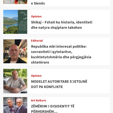
e Sienës
Opinion
Shikaj – Fshati ku historia, identiteti
dhe natyra shqiptare takohen
Editorial
Republika mbi interesat politike:
sovraniteti i qytetarëve,
kushtetutshmëria dhe përgjegjësia
shtetërore
Opinion
MODELET AUTORITARE S’JETOJNË
DOT PA KONFLIKTE
Art Kulture
ZËMËRIMI I DISIDENTIT TË
PËRHERSHËM…