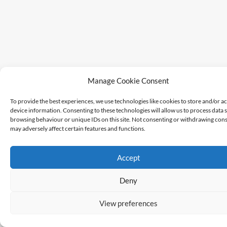
Manage Cookie Consent
To provide the best experiences, we use technologies like cookies to store and/or a
device information. Consenting to these technologies will allow us to process data 
browsing behaviour or unique IDs on this site. Not consenting or withdrawing cons
may adversely affect certain features and functions.
Accept
Deny
View preferences