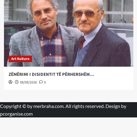
Art Kulture
ZËMËRIMI I DISIDENTIT TË PËRHERSHËM…
08/08/2026
0
Copyright © by
merbraha.com
. All rights reserved. Design by
pcorganise.com