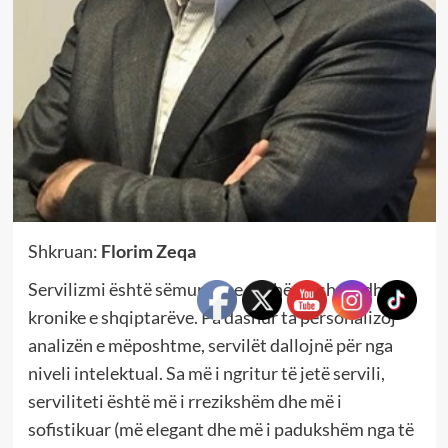
Shkruan:
Florim Zeqa
Servilizmi është sëmundje e pashërueshme dhe
kronike e shqiptarëve. Pa dashur ta personalizoj
analizën e mëposhtme, servilët dallojnë për nga
niveli intelektual. Sa më i ngritur të jetë servili,
serviliteti është më i rrezikshëm dhe më i
sofistikuar (më elegant dhe më i padukshëm nga të