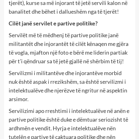
tjerët), kurse sa më injorant të jetë servili kalon në
banalitet dhe bëhet i dallueshëm nga të tjerët!
Cilët janë servilet e partive politike?
Servilët më të mëdhenj të partive politike janë
militantët dhe injorantët të cilët kënaqen me gjëra
të vogla, mjafton një foto e bërë me liderin partiak
për t’i qëndruar sa të jetë gjallë në shërbim të tij!
Servilizmi i militantëve dhe injorantëve morbid
nuk është aspak i rrezikshëm, sa është servilizmi i
intelektualëve dhe njerëzve të ngritur në aspektin
arsimor.
Servilizimi apo rreshtimi i intelektualëve në anën e
partive politike është duke e dëmtuar seriozisht të
ardhmën e vendit. Hyrja e intelektualëve nën
tutelën e partive të caktuara politike dhe nën