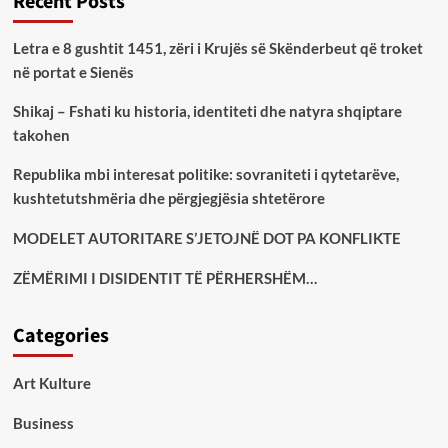
Recent Posts
Letra e 8 gushtit 1451, zëri i Krujës së Skënderbeut që troket
në portat e Sienës
Shikaj – Fshati ku historia, identiteti dhe natyra shqiptare
takohen
Republika mbi interesat politike: sovraniteti i qytetarëve,
kushtetutshmëria dhe përgjegjësia shtetërore
MODELET AUTORITARE S’JETOJNË DOT PA KONFLIKTE
ZËMËRIMI I DISIDENTIT TË PËRHERSHËM…
Categories
Art Kulture
Business