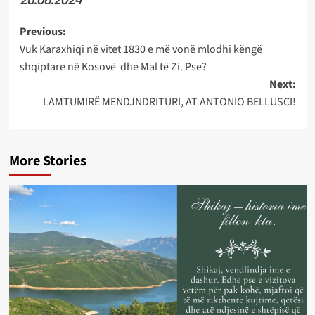
Post
Previous:
Vuk Karaxhiqi në vitet 1830 e më vonë mlodhi këngë
navigation
shqiptare në Kosovë dhe Mal të Zi. Pse?
Next:
LAMTUMIRË MENDJNDRITURI, AT ANTONIO BELLUSCI!
More Stories