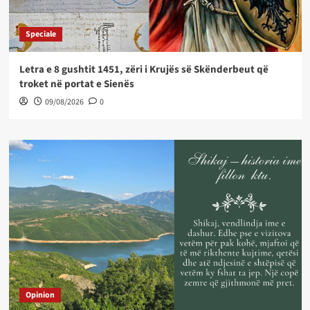
Speciale
Letra e 8 gushtit 1451, zëri i Krujës së Skënderbeut që
troket në portat e Sienës
09/08/2026
0
Opinion