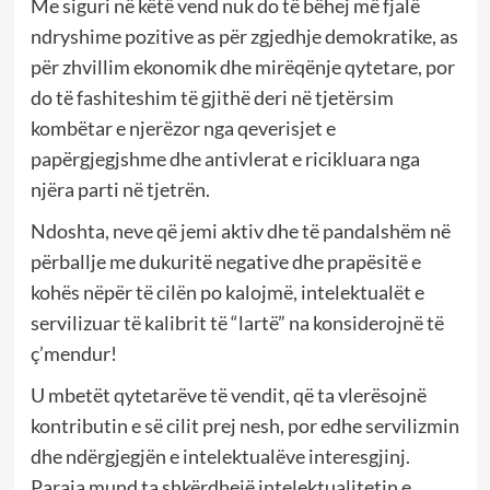
Me siguri në këtë vend nuk do të bëhej më fjalë
ndryshime pozitive as për zgjedhje demokratike, as
për zhvillim ekonomik dhe mirëqënje qytetare, por
do të fashiteshim të gjithë deri në tjetërsim
kombëtar e njerëzor nga qeverisjet e
papërgjegjshme dhe antivlerat e ricikluara nga
njëra parti në tjetrën.
Ndoshta, neve që jemi aktiv dhe të pandalshëm në
përballje me dukuritë negative dhe prapësitë e
kohës nëpër të cilën po kalojmë, intelektualët e
servilizuar të kalibrit të “lartë” na konsiderojnë të
ç’mendur!
U mbetët qytetarëve të vendit, që ta vlerësojnë
kontributin e së cilit prej nesh, por edhe servilizmin
dhe ndërgjegjën e intelektualëve interesgjinj.
Paraja mund ta shkërdhejë intelektualitetin e