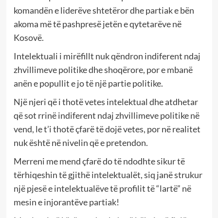
komandën e liderëve shtetëror dhe partiak e bën
akoma më të pashpresë jetën e qytetarëve në
Kosovë.
Intelektuali i mirëfillt nuk qëndron indiferent ndaj
zhvillimeve politike dhe shoqërore, por e mbanë
anën e popullit e jo të një partie politike.
Një njeri që i thotë vetes intelektual dhe atdhetar
që sot rrinë indiferent ndaj zhvillimeve politike në
vend, le t’i thotë çfarë të dojë vetes, por në realitet
nuk është në nivelin që e pretendon.
Merreni me mend çfarë do të ndodhte sikur të
tërhiqeshin të gjithë intelektualët, siq janë strukur
një pjesë e intelektualëve të profilit të “lartë” në
mesin e injorantëve partiak!