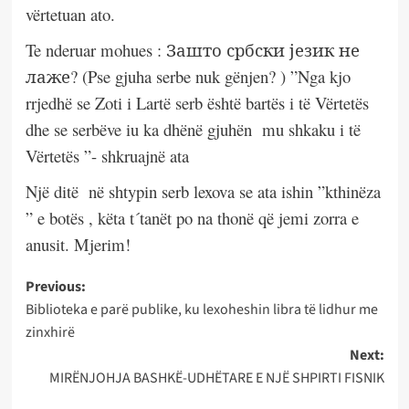
vërtetuan ato.
Te nderuar mohues : Зашто србски језик не
лаже? (Pse gjuha serbe nuk gënjen? ) ”Nga kjo
rrjedhë se Zoti i Lartë serb është bartës i të Vërtetës
dhe se serbëve iu ka dhënë gjuhën
mu shkaku i të
Vërtetës ”- shkruajnë ata
Një ditë
në shtypin serb lexova se ata ishin ”kthinëza
” e botës , këta t´tanët po na thonë që jemi zorra e
anusit. Mjerim!
Post
Previous:
Biblioteka e parë publike, ku lexoheshin libra të lidhur me
navigation
zinxhirë
Next:
MIRËNJOHJA BASHKË-UDHËTARE E NJË SHPIRTI FISNIK