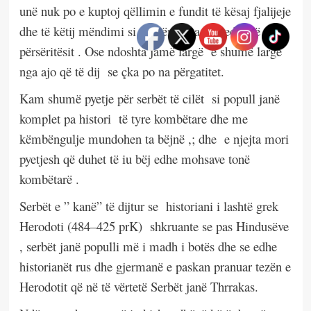
unë nuk po e kuptoj qëllimin e fundit të kësaj fjalijeje
dhe të këtij mëndimi si të thënësit ashtu edhe të
përsëritësit . Ose ndoshta jamë largë
e shumë largë
nga ajo që të dij
se çka po na përgatitet.
Kam shumë pyetje për serbët të cilët
si popull janë
komplet pa histori
të tyre kombëtare dhe me
këmbëngulje mundohen ta bëjnë ,; dhe
e njejta mori
pyetjesh që duhet të iu bëj edhe mohsave tonë
kombëtarë .
Serbët e ” kanë” të dijtur se
historiani i lashtë grek
Herodoti (484–425 prK)
shkruante se pas Hindusëve
, serbët janë populli më i madh i botës dhe se edhe
historianët rus dhe gjermanë e paskan pranuar tezën e
Herodotit që në të vërtetë Serbët janë Thrrakas.