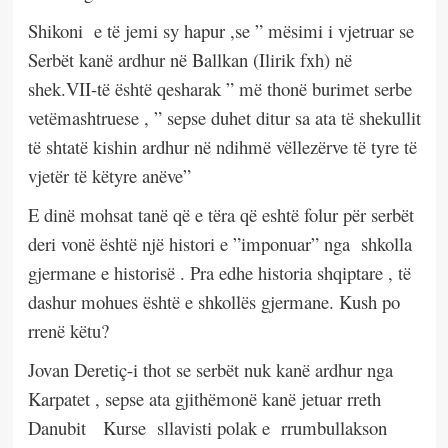
Shikoni
e të jemi sy hapur ,se ” mësimi i vjetruar se
Serbët kanë ardhur në Ballkan (Ilirik fxh) në
shek.VII-të është qesharak ” më thonë burimet serbe
vetëmashtruese , ” sepse duhet ditur sa ata të shekullit
të shtatë kishin ardhur në ndihmë vëllezërve të tyre të
vjetër të këtyre anëve”
E dinë mohsat tanë që e tëra që eshtë folur për serbët
deri vonë është një histori e ”imponuar” nga
shkolla
gjermane e historisë . Pra edhe historia shqiptare , të
dashur mohues është e shkollës gjermane. Kush po
rrenë këtu?
Jovan Deretiç-i thot se serbët nuk kanë ardhur nga
Karpatet , sepse ata gjithëmonë kanë jetuar rreth
Danubit
Kurse
sllavisti polak e
rrumbullakson