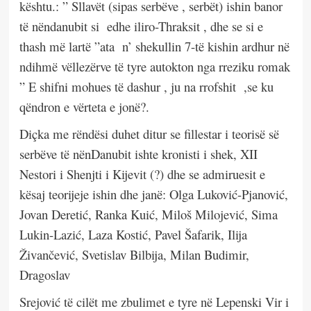
kështu.: ” Sllavët (sipas serbëve , serbët) ishin banor
të nëndanubit si
edhe iliro-Thraksit , dhe se si e
thash më lartë ”ata
n’ shekullin 7-të kishin ardhur në
ndihmë vëllezërve të tyre autokton nga rreziku romak
” E shifni mohues të dashur , ju na rrofshit
,se ku
qëndron e vërteta e jonë?.
Diçka me rëndësi duhet ditur se fillestar i teorisë së
serbëve të nënDanubit ishte kronisti i shek, XII
Nestori i Shenjti i Kijevit (?) dhe se admiruesit e
kësaj teorijeje ishin dhe janë: Olga Luković-Pjanović,
Jovan Deretić, Ranka Kuić, Miloš Milojević, Sima
Lukin-Lazić, Laza Kostić, Pavel Šafarik, Ilija
Živančević, Svetislav Bilbija, Milan Budimir,
Dragoslav
Srejović të cilët me zbulimet e tyre në Lepenski Vir i