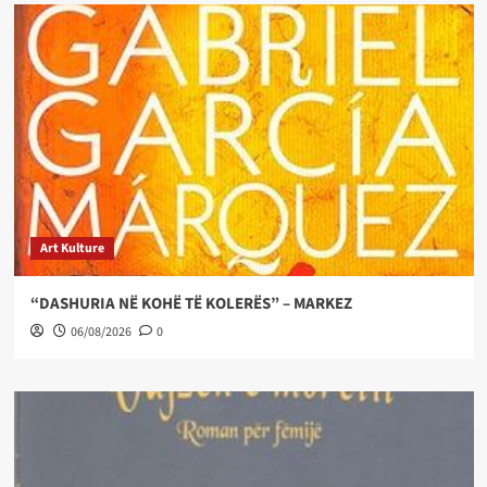
Art Kulture
“DASHURIA NË KOHË TË KOLERËS” – MARKEZ
06/08/2026
0