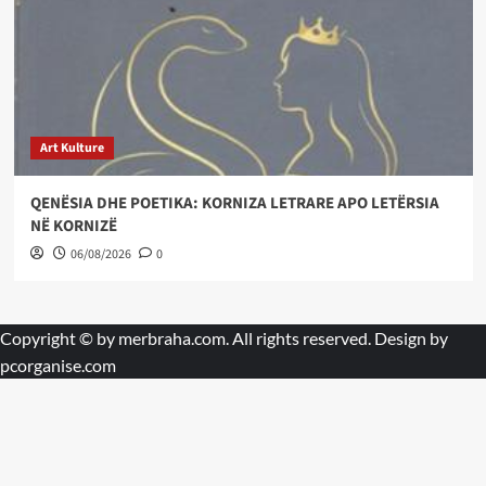
Art Kulture
QENËSIA DHE POETIKA: KORNIZA LETRARE APO LETËRSIA
NË KORNIZË
06/08/2026
0
Copyright © by
merbraha.com
. All rights reserved. Design by
pcorganise.com