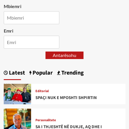
Mbiemri
Emri
Antarësohu
Latest
Popular
Trending
Editorial
SPAÇI NUK E MPOSHTI SHPIRTIN
Personalitete
SA I THJESHTË NË DUKJE, AQ DHE I