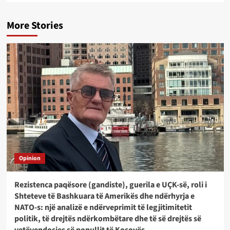
More Stories
Opinion
Rezistenca paqësore (gandiste), guerila e UÇK-së, roli i
Shteteve të Bashkuara të Amerikës dhe ndërhyrja e
NATO-s: një analizë e ndërveprimit të legjitimitetit
politik, të drejtës ndërkombëtare dhe të së drejtës së
vetëvendosjes së popullit të Kosovës