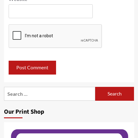
Search
for:
Our Print Shop