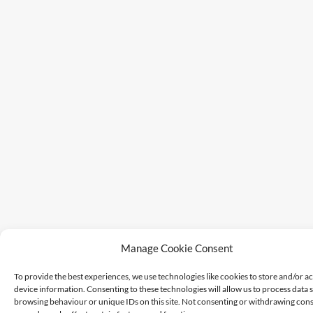
Manage Cookie Consent
To provide the best experiences, we use technologies like cookies to store and/or a
device information. Consenting to these technologies will allow us to process data 
browsing behaviour or unique IDs on this site. Not consenting or withdrawing cons