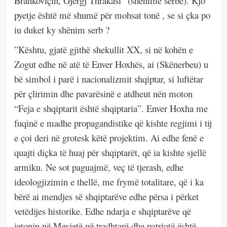
Brankoviçin, Gjergj Thrakasi” (shënime serbe). Kjo
pyetje është më shumë për mohsat tonë , se si çka po
iu duket ky shënim serb ?
”Kështu, gjatë gjithë shekullit XX, si në kohën e
Zogut edhe në atë të Enver Hoxhës, ai (Skënerbeu) u
bë simbol i parë i nacionalizmit shqiptar, si luftëtar
për çlirimin dhe pavarësinë e atdheut nën moton
“Feja e shqiptarit është shqiptaria”. Enver Hoxha me
fuqinë e madhe propagandistike që kishte regjimi i tij
e çoi deri në grotesk këtë projektim. Ai edhe fenë e
quajti diçka të huaj për shqiptarët, që ia kishte sjellë
armiku. Ne sot paguajmë, veç të tjerash, edhe
ideologjizimin e thellë, me frymë totalitare, që i ka
bërë ai mendjes së shqiptarëve edhe përsa i përket
vetëdijes historike. Edhe ndarja e shqiptarëve që
jetonin në Mesjetë në tradhtarë dhe patriotë është