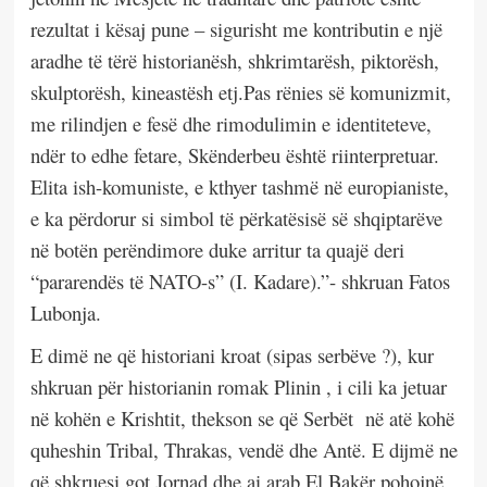
rezultat i kësaj pune – sigurisht me kontributin e një
aradhe të tërë historianësh, shkrimtarësh, piktorësh,
skulptorësh, kineastësh etj.Pas rënies së komunizmit,
me rilindjen e fesë dhe rimodulimin e identiteteve,
ndër to edhe fetare, Skënderbeu është riinterpretuar.
Elita ish-komuniste, e kthyer tashmë në europianiste,
e ka përdorur si simbol të përkatësisë së shqiptarëve
në botën perëndimore duke arritur ta quajë deri
“pararendës të NATO-s” (I. Kadare).”- shkruan Fatos
Lubonja.
E dimë ne që historiani kroat (sipas serbëve ?), kur
shkruan për historianin romak Plinin , i cili ka jetuar
në kohën e Krishtit, thekson se që Serbët
në atë kohë
quheshin Tribal, Thrakas, vendë dhe Antë. E dijmë ne
që shkruesi got Jornad dhe ai arab El Bakër pohojnë