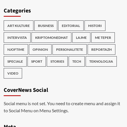
Categories
ART KULTURE
BUSINESS
EDITORIAL
HISTORI
INTERVISTA
KRIPTOMONEDHAT
LAJME
ME TEPER
NJOFTIME
OPINION
PERSONALITETE
REPORTAZH
SPECIALE
SPORT
STORIES
TECH
TEKNOLOGJIA
VIDEO
CoverNews Social
Social menu is not set. You need to create menu and assign it
to Social Menu on Menu Settings.
Meta