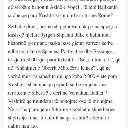
që serbët e banonin Azinë e Vogël , të tërë Ballkanin
si dhe që para Krishtit kishin mbërrijtur në Romë?
Serbët e dinë , por ne shqiptarëve nuk po na spjegon
kush që njëfarë Jyrgen Shpanut duke e hulumtuar
historinë gjermane paska pasë gjetur varreza serbe
edhe në tokën e Spanjës, Portigalisë dhe Bretanjës ,
të vjetra 3000 vjet para Krishtit . Ose ,e dimë ne ?, që
në ”Shënimet e Oborrit Mbretëror Kinez” , që në
vazhdimësi mbaheshin që nga koha 2 000 vjetë para
Krishtit , shënojnë që populli serbe ka jetuar në
territorin e Siberisë e deri në Vendikun Italian ?
Vështirë që mundemi të pohojmë ose të mohojme.
Ne si shqiptarë jemi futur në zgafellat e shpërbërjes,
shprishjes dhe
mohimit sa që vështirë e kemi te
dalim nga ato.