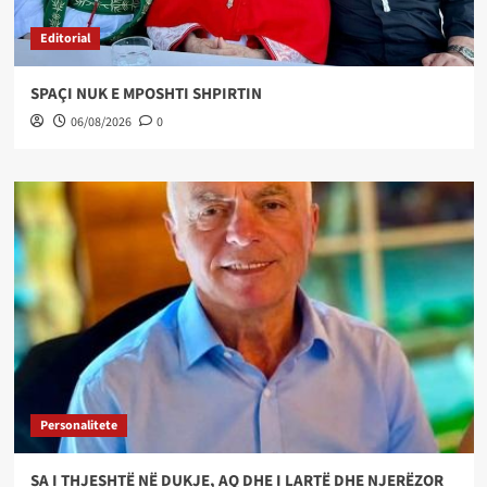
Editorial
SPAÇI NUK E MPOSHTI SHPIRTIN
06/08/2026
0
Personalitete
SA I THJESHTË NË DUKJE, AQ DHE I LARTË DHE NJERËZOR