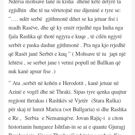
Ndërsa mohsave tanë iu kisha
dhënë këtë detyrë ta
zgjidhin
dhe të na vërtetojnë me dijeninë e tyre se:
”…. ndër serbë
gjithmonë dihet se ka jetuar fisi i
madh Rasëve, dhe që ky emër rrjedhë nga India nga
fjala Rashka që thotë ngjyra e kuqe , të cilën ngjyrë
serbët e paska dashur gjithmonë . Pra nga kjo rrjedhë
që Rasët janë Serbët e kuq ” ( Mohsave të iu
japi një
lehtësi , se serbet jane i vetmi popull në Ballkan që
nuk kanë apsur fise .)
” Ata ,serbët në kohën e Herodotit , kanë jetuar në
Azinë e vogël dhe në Thraki. Sipas tyre qenka quajtur
regjioni thrrakas i Rashkës së Vjetër
(Stara Raška)
për skaj të lumit Marica (sot Bullgaria) si dhe Rashka
e Re ,
Serbia
e Nemaniqëve. Jovan Rajiç-i
e citon
historianin hungarez Ishtfan-in se ai e quante Gjuragj