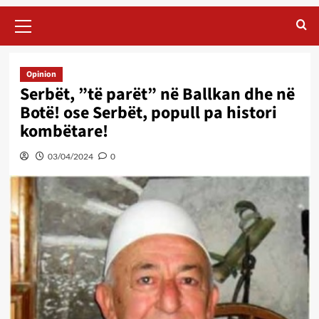
Primary
Menu
Opinion
Serbët, ”të parët” në Ballkan dhe në
Botë! ose Serbët, popull pa histori
kombëtare!
03/04/2024
0