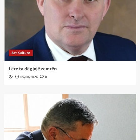
Art Kulture
Lëre ta dëgjojë zemrën
05/08/2026
0