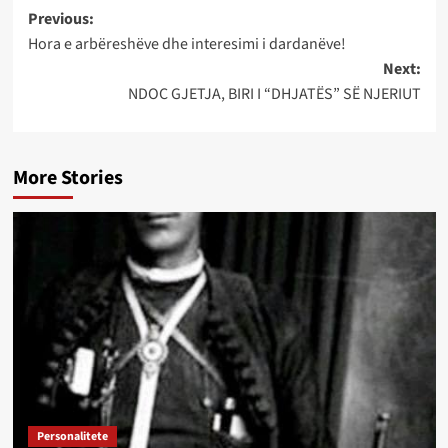
Post
Previous:
Hora e arbëreshëve dhe interesimi i dardanëve!
navigation
Next:
NDOC GJETJA, BIRI I “DHJATËS” SË NJERIUT
More Stories
Personalitete