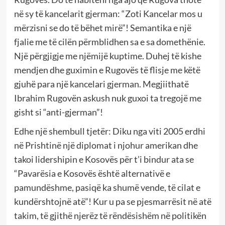
në sy të kancelarit gjerman: “Zoti Kancelar mos u
mërzisni se do të bëhet mirë”! Semantika e një
fjalie me të cilën përmblidhen sa e sa domethënie.
Një përgjigje me njëmijë kuptime. Duhej të kishe
mendjen dhe guximin e Rugovës të flisje me këtë
gjuhë para një kancelari gjerman. Megjiithatë
Ibrahim Rugovën askush nuk guxoi ta tregojë me
gisht si “anti-gjerman”!
Edhe një shembull tjetër: Diku nga viti 2005 erdhi
në Prishtinë një diplomat i njohur amerikan dhe
takoi lidershipin e Kosovës për t’i bindur ata se
“Pavarësia e Kosovës është alternativë e
pamundëshme, pasiqë ka shumë vende, të cilat e
kundërshtojnë atë”! Kur u pa se pjesmarrësit në atë
takim, të gjithë njerëz të rëndësishëm në politikën