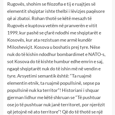
Rugovës, shohim se filozofia e tij e ruajtjes së
elementit shqiptar ishte thelbi i lëvizjes paqësore
që ai zbatoi. Rohan thotë se këtë mesazh të
Rugovës e kuptova vetëm në pranverën e vitit
1999, kur pashë se çfarë ndodhi me shqiptarët e
Kosovës, kur ata rezistuan me armë kundër
Milosheviçit. Kosova u boshatis prej tyre. Nëse
nuk do të kishin ndodhur bombardimet e NATO-s,
sot Kosova do të kishte humbur edhe emrin e saj,
ngaqë shqiptarët nuk do të ishin më në vendin e
tyre. Arsyetimi semantik është: “Ta ruajmë
elementin etnik, ta ruajmë popullsinë, sepse pa
popullsinë nuk ka territor”! Historiani i shquar
gjerman lidhur me këtë shkruan se “Të pushtuar
ose jo të pushtuar nuk janë territoret, por njerëzit
që jetojnë në ato territore”! Që do të thotë se një