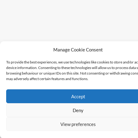
Manage Cookie Consent
To provide the best experiences, we use technologies like cookies to store and/or a
device information. Consenting to these technologies will allow us to process data 
browsing behaviour or unique IDs on this site. Not consenting or withdrawing cons
may adversely affect certain features and functions.
Accept
Deny
View preferences