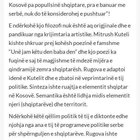
Kosovë pa popullsinë shqiptare, pra e banuar me
serbë, nuk do të konsiderohej e pushtuar”!
E ndërkohë kjo filozofi nuk është aq origjinale dhe e
pandikuar nga krijimtaria artistike. Mitrush Kuteli
kishte shkruar prej kohësh poezinë e famshme
“Unë jam këtu den baba den” dhe kjo poezi ka
fuqinë e saj të magjishme të mdezë mijëra e
qindramijë zemra shqiptarësh. Rugova e adaptoi
idenë e Kutelit dhe e zbatoi në veprimtarinë e tij
politike. Sinteza ishte ruajtja e elementit shqiptar
në Kosovë. Semantika është lidhja midis elementit
njeri (shqiptarëve) dhe territorit.
Ndërkohë këtë qëllim politik të tij e diktonte edhe
njohja nga ana e tij të programeve politike serbe
për shpërnguljen e shqiptarëve. Rugova ishte