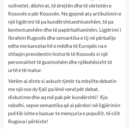
vullnetet, dëshirat, të drejtën dhe të vërtetën e
Kosovës e për Kosovën. Ne gjejmë aty artikulimin e
një ligjërimi të pa kundërshtueshtueshëm, të pa
kontestueshëm dhe të papërballueshëm. Ligjërimi i
Ibrahim Rugovës dhe semantika e tij në përballje
edhe me kancelaritë e mëdha të Europës na e
shfaqin presidentin historik të Kosovës si një
personalitet të guximshëm dhe njëkohësisht të
urtë e të matur.
Vetëm ai dinte si askush tjetër ta mbyllte debatin
me një ose dy fjali pa lënë vend pët debat,
diskutime dhe aq më pak për kundërshti! Kjo
ndodhi, sepse semantika që ai përdori në ligjërimin
politik ishte e bazuar te mençuria e popullit, të cilit
Rugova i përkiste!