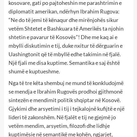
kosovare, gati po pajtoheshin me parashtrimin e
diplomatit amerikan, ndërhyn Ibrahim Rugova:
“Ne do të jemi të kënaqur dhe mirënjohës sikur
vetëm Shtetet e Bashkuara të Amerikës ta njohin
shtetin e pavarur të Kosovës”! Dhe me kaq ai e
mbylli diskutimin e tij, duke nxitur të dërguarin e
Uashingtonit që të mbyllë edhe takimin në fjalë.
Një fjali me disa kuptime. Semantika e saj është
shumë e kuptueshme.
Nga të tre këta shembuj ne mund të konkludojmë
se mendja e Ibrahim Rugovës prodhoi gjithmonë
sintezën e mendimit politik shqiptar në Kosovë.
Gjykimi dhe arsyetimi i tij i tejkalojnë kufijtë e një
lideri të zakonshëm. Në fjalët e tij ne gjejmë jo
vetëm mendim, arsyetim, filozofi dhe lidhje
kuptimësie në semantikë me kohën, ngjarjet,