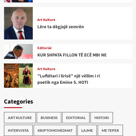
Art Kulture
Lëre ta dëgjojë zemrën
Editorial
KUR SHPATA FILLON TË ECË MBI NE
Art Kulture
”Luftëtari i lirisë” një vëllim i ri
poetik nga Emine S. HOTI
Categories
ART KULTURE
BUSINESS
EDITORIAL
HISTORI
INTERVISTA
KRIPTOMONEDHAT
LAJME
ME TEPER