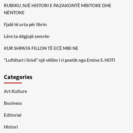
RUBIKU, NJË HISTORI E PAZAKONTË MBITOKE DHE
NËNTOKE
Fjalë të urta për librin
Lëre ta dëgjojë zemrën
KUR SHPATA FILLON TË ECË MBI NE
”Luftëtari i lirisë” një vëllim i ri poetik nga Emine S. HOTI
Categories
Art Kulture
Business
Editorial
Histori