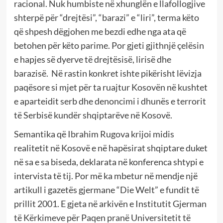
racional. Nuk humbiste në xhunglën e llafollogjive
shterpë për “drejtësi”, “barazi” e “liri”, terma këto
që shpesh dëgjohen me bezdi edhe nga ata që
betohen për këto parime. Por gjeti gjithnjë çelësin
e hapjes së dyerve të drejtësisë, lirisë dhe
barazisë. Në rastin konkret ishte pikërisht lëvizja
paqësore si mjet për ta ruajtur Kosovën në kushtet
e aparteidit serb dhe denoncimi i dhunës e terrorit
të Serbisë kundër shqiptarëve në Kosovë.
Semantika që Ibrahim Rugova krijoi midis
realitetit në Kosovë e në hapësirat shqiptare duket
në sa e sa biseda, deklarata në konferenca shtypi e
intervista të tij. Por më ka mbetur në mendje një
artikull i gazetës gjermane “Die Welt” e fundit të
prillit 2001. E gjeta në arkivën e Institutit Gjerman
të Kërkimeve për Paqen pranë Universitetit të