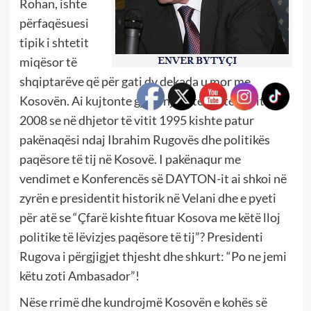
Rohan, ishte
përfaqësuesi
tipik i shtetit
miqësor të
shqiptarëve që për gati dy dekada u mor me
Kosovën. Ai kujtonte gjatë një interviste të vitit
2008 se në dhjetor të vitit 1995 kishte patur
pakënaqësi ndaj Ibrahim Rugovës dhe politikës
paqësore të tij në Kosovë. I pakënaqur me
vendimet e Konferencës së DAYTON-it ai shkoi në
zyrën e presidentit historik në Velani dhe e pyeti
për atë se “Çfarë kishte fituar Kosova me këtë lloj
politike të lëvizjes paqësore të tij”? Presidenti
Rugova i përgjigjet thjesht dhe shkurt: “Po ne jemi
këtu zoti Ambasador”!
Nëse rrimë dhe kundrojmë Kosovën e kohës së