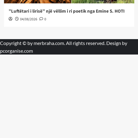
”Luftëtari i lirisë” një vëllim i ri poetik nga Emine S. HOTI
04/08/2026
0
Copyright © by
merbraha.com
. All rights reserved. Design by
pcorganise.com