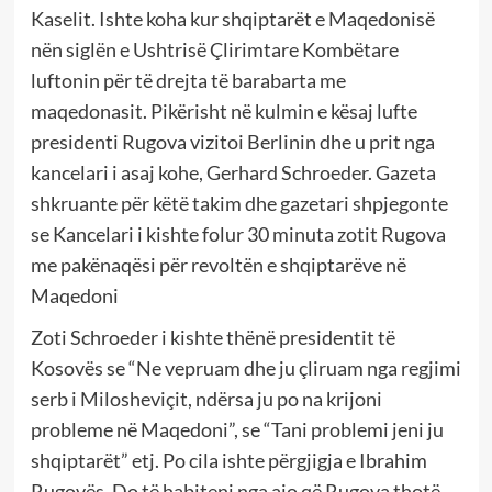
Kaselit. Ishte koha kur shqiptarët e Maqedonisë
nën siglën e Ushtrisë Çlirimtare Kombëtare
luftonin për të drejta të barabarta me
maqedonasit. Pikërisht në kulmin e kësaj lufte
presidenti Rugova vizitoi Berlinin dhe u prit nga
kancelari i asaj kohe, Gerhard Schroeder. Gazeta
shkruante për këtë takim dhe gazetari shpjegonte
se Kancelari i kishte folur 30 minuta zotit Rugova
me pakënaqësi për revoltën e shqiptarëve në
Maqedoni
Zoti Schroeder i kishte thënë presidentit të
Kosovës se “Ne vepruam dhe ju çliruam nga regjimi
serb i Milosheviçit, ndërsa ju po na krijoni
probleme në Maqedoni”, se “Tani problemi jeni ju
shqiptarët” etj. Po cila ishte përgjigja e Ibrahim
Rugovës. Do të habiteni nga ajo që Rugova thotë