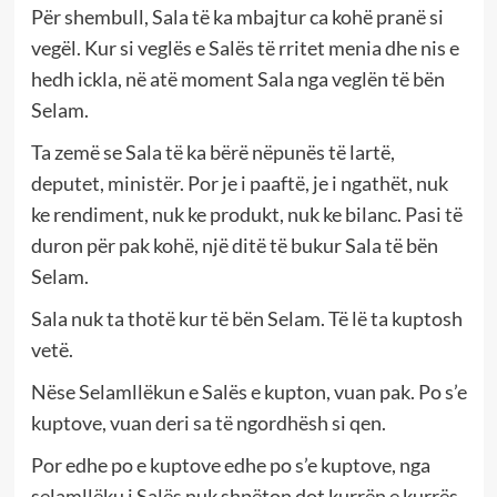
Për shembull, Sala të ka mbajtur ca kohë pranë si
vegël. Kur si veglës e Salës të rritet menia dhe nis e
hedh ickla, në atë moment Sala nga veglën të bën
Selam.
Ta zemë se Sala të ka bërë nëpunës të lartë,
deputet, ministër. Por je i paaftë, je i ngathët, nuk
ke rendiment, nuk ke produkt, nuk ke bilanc. Pasi të
duron për pak kohë, një ditë të bukur Sala të bën
Selam.
Sala nuk ta thotë kur të bën Selam. Të lë ta kuptosh
vetë.
Nëse Selamllëkun e Salës e kupton, vuan pak. Po s’e
kuptove, vuan deri sa të ngordhësh si qen.
Por edhe po e kuptove edhe po s’e kuptove, nga
selamllëku i Salës nuk shpëton dot kurrën e kurrës.