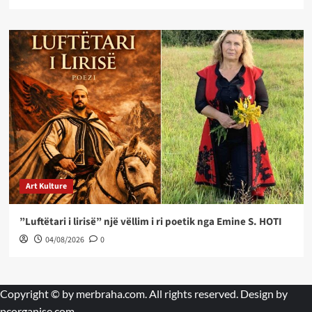
Art Kulture
”Luftëtari i lirisë” një vëllim i ri poetik nga Emine S. HOTI
04/08/2026
0
Copyright © by
merbraha.com
. All rights reserved. Design by
pcorganise.com