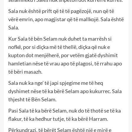
Sala nuk është prift që të të pagëzojë, nun që të
vërë emrin, apo magjistar që të mallkojë. Sala është
Sala.
Kur Sala të bën Selam nuk duhet ta marrësh si
nofkë, por si diçka më të thellë, diçka që nuk e
kupton dot menjëherë, por vetëm gjatë dyshimit
hamletian nëse të vrau apo të plagosi, të rrahu apo
të bëri masazh.
Sala nuk ka nge’ të japi spjegime me të heq
dyshimet nëse të ka bërë Selam apo kukurrec. Sala
thjesht të Bën Selam.
Pasi Sala të ka bërë Selam, nuk do të thotë se të ka
flakur, të ka hedhur tutje, të ka bërë Harram.
Përkundrazi, të bërët Selam është një e mirë e