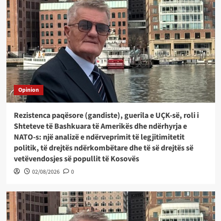
Opinion
Rezistenca paqësore (gandiste), guerila e UÇK-së, roli i
Shteteve të Bashkuara të Amerikës dhe ndërhyrja e
NATO-s: një analizë e ndërveprimit të legjitimitetit
politik, të drejtës ndërkombëtare dhe të së drejtës së
vetëvendosjes së popullit të Kosovës
02/08/2026
0