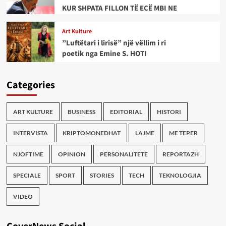
KUR SHPATA FILLON TË ECË MBI NE
Art Kulture
”Luftëtari i lirisë” një vëllim i ri
poetik nga Emine S. HOTI
Categories
ART KULTURE
BUSINESS
EDITORIAL
HISTORI
INTERVISTA
KRIPTOMONEDHAT
LAJME
ME TEPER
NJOFTIME
OPINION
PERSONALITETE
REPORTAZH
SPECIALE
SPORT
STORIES
TECH
TEKNOLOGJIA
VIDEO