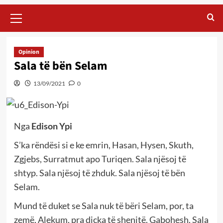
Primary
Menu
Opinion
Sala të bën Selam
13/09/2021
0
Nga
Edison Ypi
S’ka rëndësi si e ke emrin, Hasan, Hysen, Skuth,
Zgjebs, Surratmut apo Turiqen. Sala njësoj të
shtyp. Sala njësoj të zhduk. Sala njësoj të bën
Selam.
Mund të duket se Sala nuk të bëri Selam, por, ta
zemë, Alekum, pra diçka të shenjtë. Gabohesh. Sala