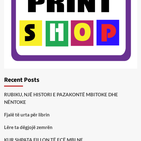
Recent Posts
RUBIKU, NJË HISTORI E PAZAKONTË MBITOKE DHE
NËNTOKE
Fjalë të urta për librin
Lëre ta dëgjojë zemrën
KUR SHPATA FILLON TË ECË MBI NE