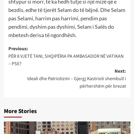
shtypur si morr, të ka hedh tutje si një mizë që e
bezdis, edhe të tjerët Selam do të bëjnë. Dhe Selam
pas Selami, harrim pas harrimi, pendim pas
pendimi, dyshim pas dyshimi, Selam i Salës do
mbetesh derisa të ngordhësh.
Post
Previous:
PËR 8 VJETË TANI, SHQIPËRIA PA AMBASADOR NË VATIKAN
navigation
– PSE?
Next:
Ideali dhe Patriotizmi – Gjergj Kastrioti shembull i
përhershëm për brezat
More Stories