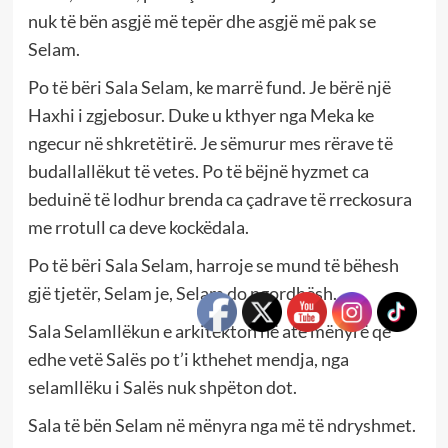
nuk të bën asgjë më tepër dhe asgjë më pak se
Selam.
Po të bëri Sala Selam, ke marrë fund. Je bërë një
Haxhi i zgjebosur. Duke u kthyer nga Meka ke
ngecur në shkretëtirë. Je sëmurur mes rërave të
budallallëkut të vetes. Po të bëjnë hyzmet ca
beduinë të lodhur brenda ca çadrave të rreckosura
me rrotull ca deve kockëdala.
Po të bëri Sala Selam, harroje se mund të bëhesh
gjë tjetër, Selam je, Selam do ngordhësh.
Sala Selamllëkun e arkitekton në atë mënyrë që
edhe vetë Salës po t’i kthehet mendja, nga
selamllëku i Salës nuk shpëton dot.
Sala të bën Selam në mënyra nga më të ndryshmet.