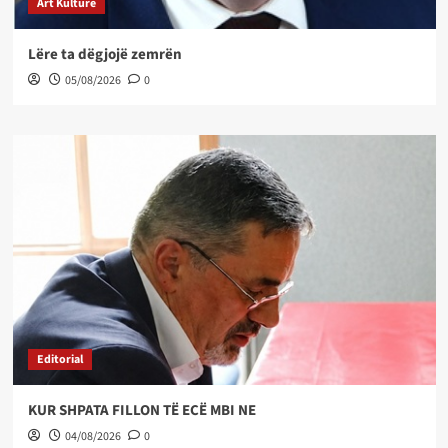
Art Kulture
Lëre ta dëgjojë zemrën
05/08/2026
0
Editorial
KUR SHPATA FILLON TË ECË MBI NE
04/08/2026
0