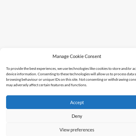
Manage Cookie Consent
To provide the best experiences, we use technologies like cookies to store and/or a
device information. Consenting to these technologies will allow us to process data 
browsing behaviour or unique IDs on this site. Not consenting or withdrawing cons
may adversely affect certain features and functions.
Accept
Deny
View preferences