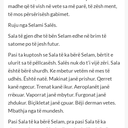
madhe që të vish në vete sa më parë, të zësh ment,
të mos përsërisësh gabimet.
Ruju nga Selami Salës.
Sala të gjen dhe të bën Selam edhe në brim të
satome po të jesh futur.
Pasi ta kuptosh se Sala të ka bërë Selam, bërtit e
ulurit sa të pëllcasësh. Salës nuk do t’i vijë zëri. Sala
është bërë shurdh. Ke mbetur vetëm në mes të
udhës. Është natë. Makinat janë prishur. Qerret
kanë ngecur. Trenat kanë ikur. Aeroplanët janë
rrëxuar. Vaporrat janë mbytur. Furgonat janë
zhdukur. Biçikletat janë çpuar. Bëji derman vetes.
Mbathja nga të mundesh.
Pasi Sala të ka bërë Selam, pra pasi Sala të ka