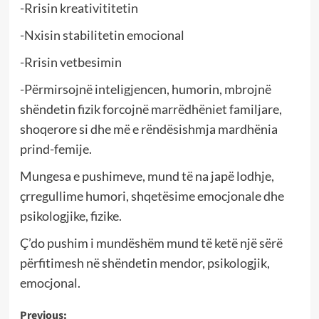
-Rrisin kreativititetin
-Nxisin stabilitetin emocional
-Rrisin vetbesimin
-Përmirsojnë inteligjencen, humorin, mbrojnë
shëndetin fizik forcojnë marrëdhëniet familjare,
shoqerore si dhe më e rëndësishmja mardhënia
prind-femije.
Mungesa e pushimeve, mund të na japë lodhje,
çrregullime humori, shqetësime emocjonale dhe
psikologjike, fizike.
Ç’do pushim i mundëshëm mund të ketë një sërë
përfitimesh në shëndetin mendor, psikologjik,
emocjonal.
Post
Previous: