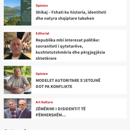
Opinion
Shikaj – Fshati ku historia, identiteti
dhe natyra shqiptare takohen
Editorial
Republika mbi interesat politike:
sovraniteti i qytetarëve,
kushtetutshmëria dhe përgjegjësia
shtetërore
Opinion
MODELET AUTORITARE S’JETOJNË
DOT PA KONFLIKTE
Art Kulture
ZËMËRIMI I DISIDENTIT TË
PËRHERSHËM…