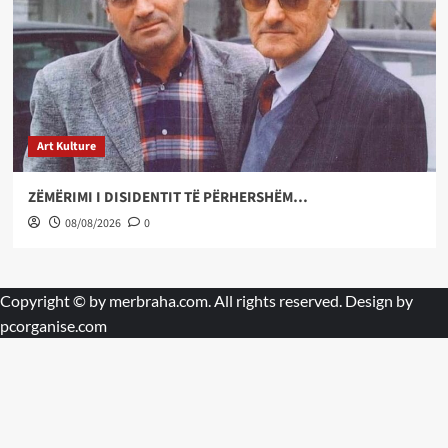
Art Kulture
ZËMËRIMI I DISIDENTIT TË PËRHERSHËM…
08/08/2026
0
Copyright © by
merbraha.com
. All rights reserved. Design by
pcorganise.com