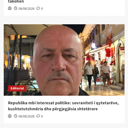
takohen
08/08/2026
0
Editorial
Republika mbi interesat politike: sovraniteti i qytetarëve,
kushtetutshmëria dhe përgjegjësia shtetërore
08/08/2026
0