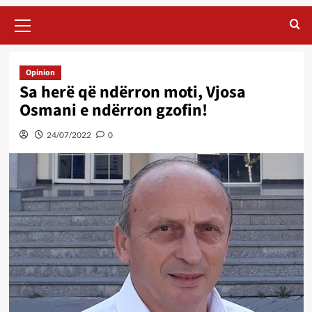
Primary
Menu
Opinion
Sa herë që ndërron moti, Vjosa
Osmani e ndërron gzofin!
24/07/2022
0