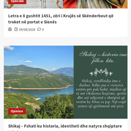
Speciale
Letra e 8 gushtit 1451, zëri i Krujës së Skënderbeut që
troket në portat e Sienës
09/08/2026
0
Opinion
Shikaj – Fshati ku historia, identiteti dhe natyra shqiptare