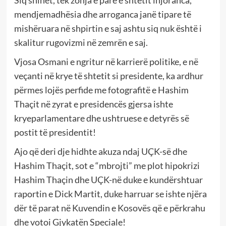
Siq shihet, tek zonja e parë e shtetit injoranca,
mendjemadhësia dhe arroganca janë tipare të
mishëruara në shpirtin e saj ashtu siq nuk është i
skalitur rugovizmi në zemrën e saj.
Vjosa Osmani e ngritur në karrierë politike, e në
veçanti në krye të shtetit si presidente, ka ardhur
përmes lojës perfide me fotografitë e Hashim
Thaçit në zyrat e presidencës gjersa ishte
kryeparlamentare dhe ushtruese e detyrës së
postit të presidentit!
Ajo që deri dje hidhte akuza ndaj UÇK-së dhe
Hashim Thaçit, sot e “mbrojti” me plot hipokrizi
Hashim Thaçin dhe UÇK-në duke e kundërshtuar
raportin e Dick Martit, duke harruar se ishte njëra
dër të parat në Kuvendin e Kosovës që e përkrahu
dhe votoi Gjykatën Speciale!