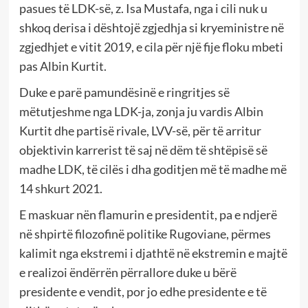
pasues të LDK-së, z. Isa Mustafa, nga i cili nuk u
shkoq derisa i dështojë zgjedhja si kryeministre në
zgjedhjet e vitit 2019, e cila për një fije floku mbeti
pas Albin Kurtit.
Duke e parë pamundësinë e ringritjes së
mëtutjeshme nga LDK-ja, zonja ju vardis Albin
Kurtit dhe partisë rivale, LVV-së, për të arritur
objektivin karrerist të saj në dëm të shtëpisë së
madhe LDK, të cilës i dha goditjen më të madhe më
14 shkurt 2021.
E maskuar nën flamurin e presidentit, pa e ndjerë
në shpirtë filozofinë politike Rugoviane, përmes
kalimit nga ekstremi i djathtë në ekstremin e majtë
e realizoi ëndërrën përrallore duke u bërë
presidente e vendit, por jo edhe presidente e të