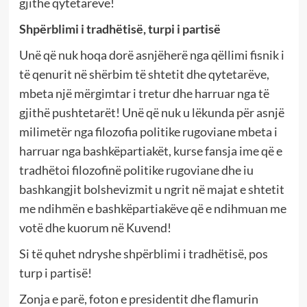
gjithë qytetarëve!
Shpërblimi i tradhëtisë, turpi i partisë
Unë që nuk hoqa dorë asnjëherë nga qëllimi fisnik i
të qenurit në shërbim të shtetit dhe qytetarëve,
mbeta një mërgimtar i tretur dhe harruar nga të
gjithë pushtetarët! Unë që nuk u lëkunda për asnjë
milimetër nga filozofia politike rugoviane mbeta i
harruar nga bashkëpartiakët, kurse fansja ime që e
tradhëtoi filozofinë politike rugoviane dhe iu
bashkangjit bolshevizmit u ngrit në majat e shtetit
me ndihmën e bashkëpartiakëve që e ndihmuan me
votë dhe kuorum në Kuvend!
Si të quhet ndryshe shpërblimi i tradhëtisë, pos
turp i partisë!
Zonja e parë, foton e presidentit dhe flamurin