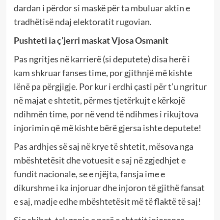
dardan i përdor si maskë për ta mbuluar aktin e
tradhëtisë ndaj elektoratit rugovian.
Pushteti ia ç’jerri maskat Vjosa Osmanit
Pas ngritjes në karrierë (si deputete) disa herë i
kam shkruar fanses time, por gjithnjë më kishte
lënë pa përgjigje. Por kur i erdhi çasti për t’u ngritur
në majat e shtetit, përmes tjetërkujt e kërkojë
ndihmën time, por në vend të ndihmes i rikujtova
injorimin që më kishte bërë gjersa ishte deputete!
Pas ardhjes së saj në krye të shtetit, mësova nga
mbështetësit dhe votuesit e saj në zgjedhjet e
fundit nacionale, se e njëjta, fansja ime e
dikurshme i ka injoruar dhe injoron të gjithë fansat
e saj, madje edhe mbështetësit më të flaktë të saj!