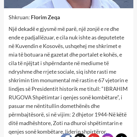
Shkruan:
Florim Zeqa
Një dekadë e gjysmë më parë, një zonjë e re dhe
ende e padjallëzuar, e cila nuk ishte as deputetete
në Kuvendin e Kosovës, ushqehej me shkrimet e
mia të botuara në gazetat dhe portalet e kohës, e
cila të njëjtat i shpërndante në mediume të
ndryshme dhe rrjete sociale, siq ishte rasti me
shkrimin tim monumental më rastin e 67 vjetorin e
lindjes së Presidentit historik me titull: “IBRAHIM
RUGOVA Shpëtimtar i qenjes sonë kombëtare”, i
pasuar me nëntitullin domethënës dhe
përmbajtësorë, si në vijim: 2 dhjetor 1944-Në këtë
ditë madhështore, Zoti na dhuroi shpëtimtarin e
qenjes sonë kombëtare, liderin shpirtëror,