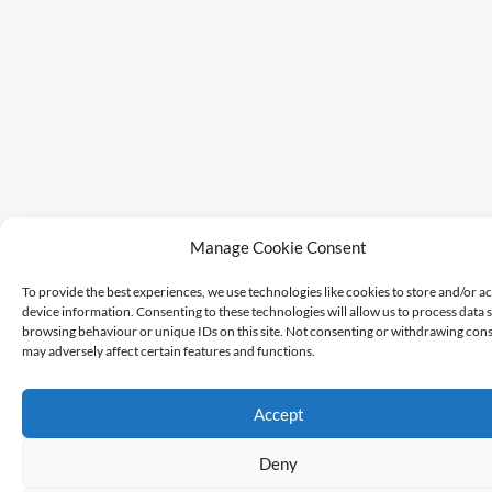
Manage Cookie Consent
To provide the best experiences, we use technologies like cookies to store and/or a
device information. Consenting to these technologies will allow us to process data 
browsing behaviour or unique IDs on this site. Not consenting or withdrawing cons
may adversely affect certain features and functions.
Accept
Deny