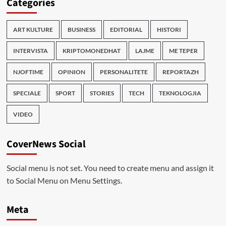
Categories
ART KULTURE
BUSINESS
EDITORIAL
HISTORI
INTERVISTA
KRIPTOMONEDHAT
LAJME
ME TEPER
NJOFTIME
OPINION
PERSONALITETE
REPORTAZH
SPECIALE
SPORT
STORIES
TECH
TEKNOLOGJIA
VIDEO
CoverNews Social
Social menu is not set. You need to create menu and assign it
to Social Menu on Menu Settings.
Meta