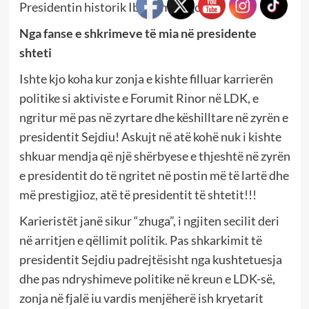
Presidentin historik Ibrahim Rugova!
Nga fanse e shkrimeve të mia në presidente
shteti
Ishte kjo koha kur zonja e kishte filluar karrierën
politike si aktiviste e Forumit Rinor në LDK, e
ngritur më pas në zyrtare dhe këshilltare në zyrën e
presidentit Sejdiu! Askujt në atë kohë nuk i kishte
shkuar mendja që një shërbyese e thjeshtë në zyrën
e presidentit do të ngritet në postin më të lartë dhe
më prestigjioz, atë të presidentit të shtetit!!!
Karieristët janë sikur “zhuga”, i ngjiten secilit deri
në arritjen e qëllimit politik. Pas shkarkimit të
presidentit Sejdiu padrejtësisht nga kushtetuesja
dhe pas ndryshimeve politike në kreun e LDK-së,
zonja në fjalë iu vardis menjëherë ish kryetarit