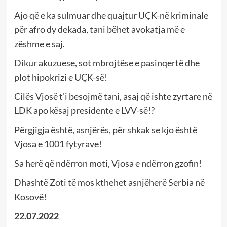
Ajo që e ka sulmuar dhe quajtur UÇK-në kriminale
për afro dy dekada, tani bëhet avokatja më e
zëshme e saj.
Dikur akuzuese, sot mbrojtëse e pasinqertë dhe
plot hipokrizi e UÇK-së!
Cilës Vjosë t’i besojmë tani, asaj që ishte zyrtare në
LDK apo kësaj presidente e LVV-së!?
Përgjigja është, asnjërës, për shkak se kjo është
Vjosa e 1001 fytyrave!
Sa herë që ndërron moti, Vjosa e ndërron gzofin!
Dhashtë Zoti të mos kthehet asnjëherë Serbia në
Kosovë!
22.07.2022