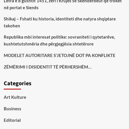
Letra e 8 gushtit 1451, zëri i Krujës së Skënderbeut që troket
në portat e Sienës
Shikaj – Fshati ku historia, identiteti dhe natyra shqiptare
takohen
Republika mbi interesat politike: sovraniteti i qytetarëve,
kushtetutshmëria dhe përgjegjësia shtetërore
MODELET AUTORITARE S’JETOJNË DOT PA KONFLIKTE
ZËMËRIMI I DISIDENTIT TË PËRHERSHËM…
Categories
Art Kulture
Business
Editorial