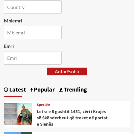
Mbiemri
Emri
Antarësohu
Latest
Popular
Trending
Speciale
Letra e 8 gushtit 1451, zëri i Krujës
së Skënderbeut që troket në portat
e Sienës