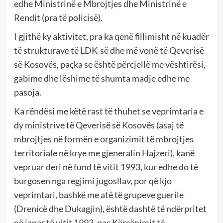
edhe Ministrinë e Mbrojtjes dhe Ministrinë e
Rendit (pra të policisë).
I gjithë ky aktivitet, pra ka qenë fillimisht në kuadër
të strukturave të LDK-së dhe më vonë të Qeverisë
së Kosovës, paçka se është përcjellë me vështirësi,
gabime dhe lëshime të shumta madje edhe me
pasoja.
Ka rëndësi me këtë rast të thuhet se veprimtaria e
dy ministrive të Qeverisë së Kosovës (asaj të
mbrojtjes në formën e organizimit të mbrojtjes
territoriale në krye me gjeneralin Hajzeri), kanë
vepruar deri në fund të vitit 1993, kur edhe do të
burgosen nga regjimi jugosllav, por që kjo
veprimtari, bashkë me atë të grupeve guerile
(Drenicë dhe Dukagjin), është dashtë të ndërpritet
në janar të vitit 1993, pas Kërcënimit të