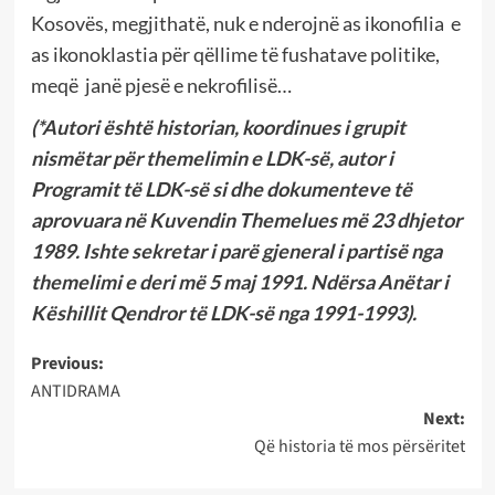
Kosovës, megjithatë, nuk e nderojnë as ikonofilia e
as ikonoklastia për qëllime të fushatave politike,
meqë janë pjesë e nekrofilisë…
(*Autori është historian, koordinues i grupit
nismëtar për themelimin e LDK-së, autor i
Programit të LDK-së si dhe dokumenteve të
aprovuara në Kuvendin Themelues më 23 dhjetor
1989. Ishte sekretar i parë gjeneral i partisë nga
themelimi e deri më 5 maj 1991. Ndërsa Anëtar i
Këshillit Qendror të LDK-së nga 1991-1993).
Post
Previous:
ANTIDRAMA
navigation
Next:
Që historia të mos përsëritet