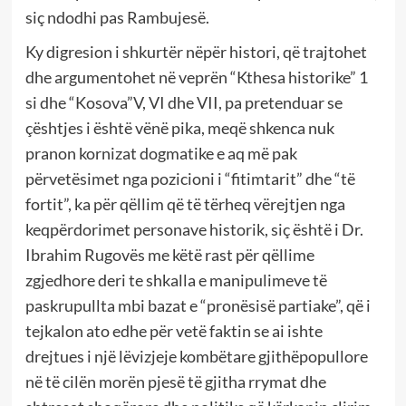
siç ndodhi pas Rambujesë.
Ky digresion i shkurtër nëpër histori, që trajtohet
dhe argumentohet në veprën “Kthesa historike” 1
si dhe “Kosova”V, VI dhe VII, pa pretenduar se
çështjes i është vënë pika, meqë shkenca nuk
pranon kornizat dogmatike e aq më pak
përvetësimet nga pozicioni i “fitimtarit” dhe “të
fortit”, ka për qëllim që të tërheq vërejtjen nga
keqpërdorimet personave historik, siç është i Dr.
Ibrahim Rugovës me këtë rast për qëllime
zgjedhore deri te shkalla e manipulimeve të
paskrupullta mbi bazat e “pronësisë partiake”, që i
tejkalon ato edhe për vetë faktin se ai ishte
drejtues i një lëvizjeje kombëtare gjithëpopullore
në të cilën morën pjesë të gjitha rrymat dhe