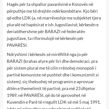
Hagës për ta shpallur pavarësinë e Kosovës në
përputhje me të drejtën ndërkombëtare. Kjo bëri
që edhe LDK-ja, në marrëveshje me subjektet tjera
pluralë në hapësirat e ish Jugosllavisë, kërkesën e
deriatëhershme për BARAZI në federatën
jugosllave, ta riformulojë në kërkesën për
PAVARËSI.
Ndryshimi i kërkesës së mirëfilltë nga jo për
BARAZI (krahas atyre për liri dhe demokraci, pra
për sistem plural me të cilin rrënohej monopoli i
partisë komuniste në pushtet dhe i komunizmit si
sistem), siç theksohej në programin e aprovuar
ditën e themelimit të partisë, pra më 23 dhjetor
1989, në PAVARËSI, që do të aprovohet në
Kuvendin e Parë të rregullt LDK-së më 5 maj 1991,
ishte në përputhje me ndryshimet radikale të