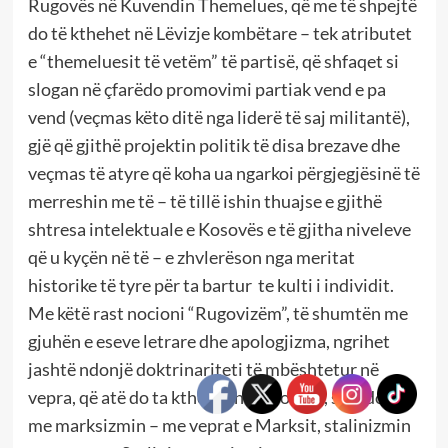
Rugovës në Kuvendin Themelues, që me të shpejtë
do të kthehet në Lëvizje kombëtare – tek atributet
e “themeluesit të vetëm” të partisë, që shfaqet si
slogan në çfarëdo promovimi partiak vend e pa
vend (veçmas këto ditë nga liderë të saj militantë),
gjë që gjithë projektin politik të disa brezave dhe
veçmas të atyre që koha ua ngarkoi përgjegjësinë të
merreshin me të – të tillë ishin thuajse e gjithë
shtresa intelektuale e Kosovës e të gjitha niveleve
që u kyçën në të – e zhvlerëson nga meritat
historike të tyre për ta bartur te kulti i individit.
Me këtë rast nocioni “Rugovizëm”, të shumtën me
gjuhën e eseve letrare dhe apologjizma, ngrihet
jashtë ndonjë doktrinariteti të mbështetur në
vepra, që atë do ta kthenin në ideologji, siç ndodhë
me marksizmin – me veprat e Marksit, stalinizmin