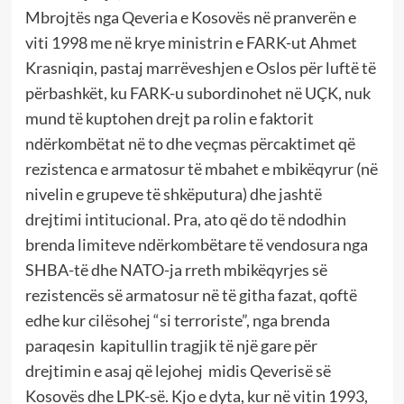
Mbrojtës nga Qeveria e Kosovës në pranverën e
viti 1998 me në krye ministrin e FARK-ut Ahmet
Krasniqin, pastaj marrëveshjen e Oslos për luftë të
përbashkët, ku FARK-u subordinohet në UÇK, nuk
mund të kuptohen drejt pa rolin e faktorit
ndërkombëtat në to dhe veçmas përcaktimet që
rezistenca e armatosur të mbahet e mbikëqyrur (në
nivelin e grupeve të shkëputura) dhe jashtë
drejtimi intitucional. Pra, ato që do të ndodhin
brenda limiteve ndërkombëtare të vendosura nga
SHBA-të dhe NATO-ja rreth mbikëqyrjes së
rezistencës së armatosur në të githa fazat, qoftë
edhe kur cilësohej “si terroriste”, nga brenda
paraqesin kapitullin tragjik të një gare për
drejtimin e asaj që lejohej midis Qeverisë së
Kosovës dhe LPK-së. Kjo e dyta, kur në vitin 1993,