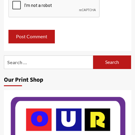
Search
for:
Our Print Shop