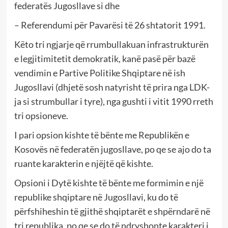
federatës Jugosllave si dhe
– Referendumi për Pavarësi të 26 shtatorit 1991.
Këto tri ngjarje që rrumbullakuan infrastrukturën
e legjitimitetit demokratik, kanë pasë për bazë
vendimin e Partive Politike Shqiptare në ish
Jugosllavi (dhjetë sosh natyrisht të prira nga LDK-
ja si strumbullar i tyre), nga gushti i vitit 1990 rreth
tri opsioneve.
I pari opsion kishte të bënte me Republikën e
Kosovës në federatën jugosllave, po qe se ajo do ta
ruante karakterin e njëjtë që kishte.
Opsioni i Dytë kishte të bënte me formimin e një
republike shqiptare në Jugosllavi, ku do të
përfshiheshin të gjithë shqiptarët e shpërndarë në
tri republika, po qe se do të ndryshonte karakteri i