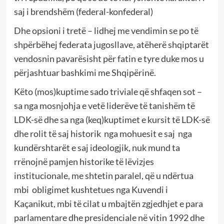
saj i brendshëm (federal-konfederal)
Dhe opsioni i tretë – lidhej me vendimin se po të
shpërbëhej federata jugosllave, atëherë shqiptarët
vendosnin pavarësisht për fatin e tyre duke mos u
përjashtuar bashkimi me Shqipërinë.
Këto (mos)kuptime sado triviale që shfaqen sot –
sa nga mosnjohja e vetë liderëve të tanishëm të
LDK-së dhe sa nga (keq)kuptimet e kursit të LDK-së
dhe rolit të saj historik nga mohuesit e saj nga
kundërshtarët e saj ideologjik, nuk mund ta
rrënojnë pamjen historike të lëvizjes
institucionale, me shtetin paralel, që u ndërtua
mbi obligimet kushtetues nga Kuvendi i
Kaçanikut, mbi të cilat u mbajtën zgjedhjet e para
parlamentare dhe presidenciale në vitin 1992 dhe