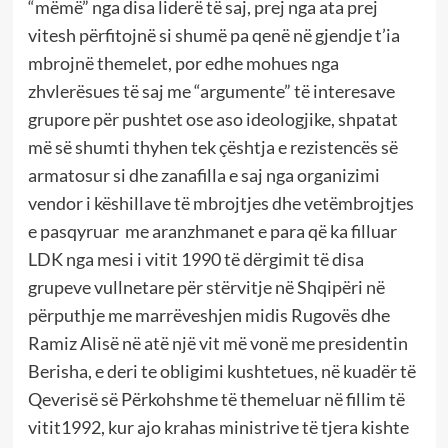
“mëmë” nga disa liderë të saj, prej nga ata prej
vitesh përfitojnë si shumë pa qenë në gjendje t’ia
mbrojnë themelet, por edhe mohues nga
zhvlerësues të saj me “argumente” të interesave
grupore për pushtet ose aso ideologjike, shpatat
më së shumti thyhen tek çështja e rezistencës së
armatosur si dhe zanafilla e saj nga organizimi
vendor i këshillave të mbrojtjes dhe vetëmbrojtjes
e pasqyruar me aranzhmanet e para që ka filluar
LDK nga mesi i vitit 1990 të dërgimit të disa
grupeve vullnetare për stërvitje në Shqipëri në
përputhje me marrëveshjen midis Rugovës dhe
Ramiz Alisë në atë një vit më vonë me presidentin
Berisha, e deri te obligimi kushtetues, në kuadër të
Qeverisë së Përkohshme të themeluar në fillim të
vitit1992, kur ajo krahas ministrive të tjera kishte