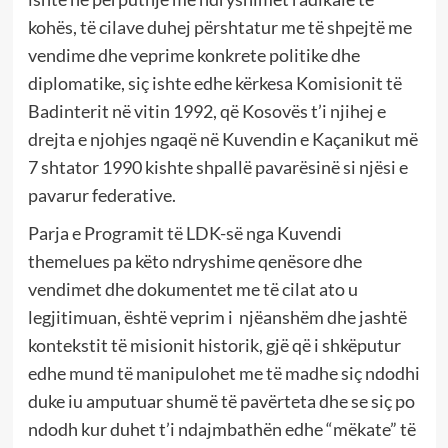
kohës, të cilave duhej përshtatur me të shpejtë me
vendime dhe veprime konkrete politike dhe
diplomatike, siç ishte edhe kërkesa Komisionit të
Badinterit në vitin 1992, që Kosovës t’i njihej e
drejta e njohjes ngaqë në Kuvendin e Kaçanikut më
7 shtator 1990 kishte shpallë pavarësinë si njësi e
pavarur federative.
Parja e Programit të LDK-së nga Kuvendi
themelues pa këto ndryshime qenësore dhe
vendimet dhe dokumentet me të cilat ato u
legjitimuan, është veprim i njëanshëm dhe jashtë
kontekstit të misionit historik, gjë që i shkëputur
edhe mund të manipulohet me të madhe siç ndodhi
duke iu amputuar shumë të pavërteta dhe se siç po
ndodh kur duhet t’i ndajmbathën edhe “mëkate” të