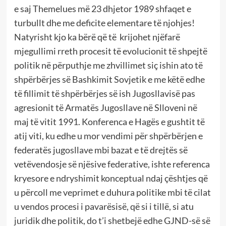
e saj Themelues më 23 dhjetor 1989 shfaqet e
turbullt dhe me deficite elementare të njohjes!
Natyrisht kjo ka bërë që të krijohet njëfarë
mjegullimi rreth procesit të evolucionit të shpejtë
politik në përputhje me zhvillimet siç ishin ato të
shpërbërjes së Bashkimit Sovjetik e me këtë edhe
të fillimit të shpërbërjes së ish Jugosllavisë pas
agresionit të Armatës Jugosllave në Slloveni në
maj të vitit 1991. Konferenca e Hagës e gushtit të
atij viti, ku edhe u mor vendimi për shpërbërjen e
federatës jugosllave mbi bazat e të drejtës së
vetëvendosje së njësive federative, ishte referenca
kryesore e ndryshimit konceptual ndaj çështjes që
u përcoll me veprimet e duhura politike mbi të cilat
u vendos procesi i pavarësisë, që si i tillë, si atu
juridik dhe politik, do t’i shetbejë edhe GJND-së së