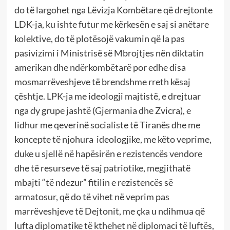
do të largohet nga Lëvizja Kombëtare që drejtonte
LDK-ja, ku ishte futur me kërkesën e saj si anëtare
kolektive, do të plotësojë vakumin që la pas
pasivizimi i Ministrisë së Mbrojtjes nën diktatin
amerikan dhe ndërkombëtarë por edhe disa
mosmarrëveshjeve të brendshme rreth kësaj
çështje. LPK-ja me ideologji majtistë, e drejtuar
nga dy grupe jashtë (Gjermania dhe Zvicra), e
lidhur me qeverinë socialiste të Tiranës dhe me
koncepte të njohura ideologjike, me këto veprime,
duke u sjellë në hapësirën e rezistencës vendore
dhe të resurseve të saj patriotike, megjithatë
mbajti “të ndezur” fitilin e rezistencës së
armatosur, që do të vihet në veprim pas
marrëveshjeve të Dejtonit, me çka u ndihmua që
lufta diplomatike të kthehet në diplomaci të luftës,