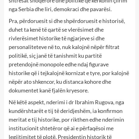
shtresat shoqërore dhe politike që kërkonin çlirim
nga Serbia dhe liri, demokraci dhe pavarësi.
Pra, përdoruesit si dhe shpërdoruesit e historisë,
duhet ta kenë të qartë se vlerësimet dhe
rivlerësimet historike të ngjarjeve si dhe
personaliteteve në to, nuk kalojnë nëpër filtrat
politikë, siç janë të tanishmit ku partitë
pretendojnë monopole edhe ndaj figurave
historike që i tejkalojnë kornizat e tyre, por kalojnë
nëpër ato shkencor, ku distanca kohore dhe
dokumentet kanë fjalën kryesore.
Në këtë aspekt, nderimi i dr Ibrahim Rugova, nga
kundërshtarët e tij të deridjeshëm, ia konfirmon
meritat e tij historike, por rikthen edhe nderimin
institucionit shtetëror që ai e përfaqësoi me
legjitimitet të plotë. Presidentin historik të