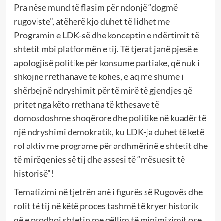
Pra nëse mund të flasim për ndonjë “dogmë
rugoviste”, atëherë kjo duhet të lidhet me
Programin e LDK-së dhe konceptin e ndërtimit të
shtetit mbi platformën e tij. Të tjerat janë pjesë e
apologjisë politike për konsume partiake, që nuk i
shkojnë rrethanave të kohës, e aq më shumë i
shërbejnë ndryshimit për të mirë të gjendjes që
pritet nga këto rrethana të kthesave të
domosdoshme shoqërore dhe politike në kuadër të
një ndryshimi demokratik, ku LDK-ja duhet të ketë
rol aktiv me programe për ardhmërinë e shtetit dhe
të mirëqenies së tij dhe assesi të “mësuesit të
historisë”!
Tematizimi në tjetrën anë i figurës së Rugovës dhe
rolit të tij në këtë proces tashmë të kryer historik
që e prodhoi shtetin me qëllim të minimizimit ose