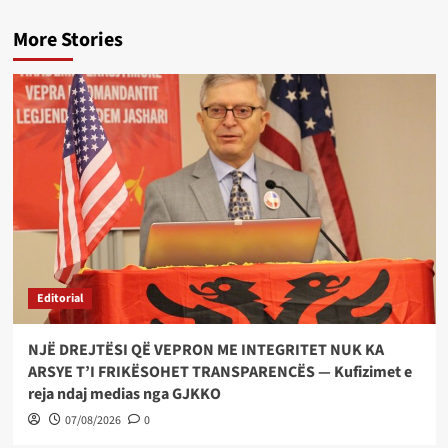
More Stories
Editorial
NJË DREJTËSI QË VEPRON ME INTEGRITET NUK KA
ARSYE T’I FRIKËSOHET TRANSPARENCËS — Kufizimet e
reja ndaj medias nga GJKKO
07/08/2026
0