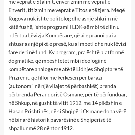
me veprat e Stalinit, enverizmin me veprat e
Enverit, titizmin me veprat e Titos e të tjera. Meqë
Rugova nuk ishte politolog dhe asnjë shkrim në
këtë fushë, ishte programi i LDK-së mbi të cilin u
ndërtua Lëvizja Kombëtare, që ai e pranoi pa ia
shtuar as një pikë e presë, ku ai mbeti dhe nuk lëvizi
fare deri në fund. Ky program, pra është platformë
dogmatike, që mbështetet mbi ideologjinë
kombëtare analoge me atë të Lidhjes Shqiptare të
Prizrenit, që filloi me kërkesën për barazi
(autonomi në një vilajet të përbashkët) brenda
përbrenda Perandorisë Osmane, për të përfunduar,
në Shkup, në gusht të vitit 1912, me 14 pikëshin e
Hasan Prishtinës, që si Shqipëri Osmane do ta vërë
në binarë historik pavarësinë e Shqipërisë të
shpallur më 28 nëntor 1912.