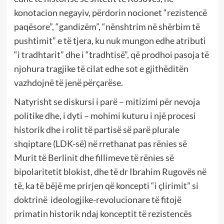
konotacion negayiv, përdorin nocionet “rezistencë
paqësore”, “gandizëm”, “nënshtrim në shërbim të
pushtimit” e të tjera, ku nuk mungon edhe atributi
“i tradhtarit” dhe i “tradhtisë”, që prodhoi pasoja të
njohura tragjike të cilat edhe sot e gjithëditën
vazhdojnë të jenë përçarëse.
Natyrisht se diskursi i parë – mitizimi për nevoja
politike dhe, i dyti – mohimi kuturu i një procesi
historik dhe i rolit të partisë së parë plurale
shqiptare (LDK-së) në rrethanat pas rënies së
Murit të Berlinit dhe fillimeve të rënies së
bipolaritetit blokist, dhe të dr Ibrahim Rugovës në
të, ka të bëjë me prirjen që koncepti “i çlirimit” si
doktrinë ideologjike-revolucionare të fitojë
primatin historik ndaj konceptit të rezistencës