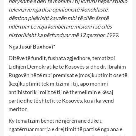
ndryshme e deri te mohimi i tij kuturu nëpër studio
televizive nga disa opinionistë ikonoklastë,
dëmton pikërisht kauzën mbi të cilën është
ndërtuar Lëvizja kombëtare misioni i së cilës
historikisht ka përfunduar më 12 qershor 1999.
Nga
Jusuf Buxhovi*
Ditëve të fundit, fushata zgjedhore, tematizoi
Lidhjen Demokratike të Kosovës si dhe dr. Ibrahim
Rugovën në të mbi premisat e (mos)kuptimit ose të
(keq)kuptimit tek mitizimi i tij, apo mohimi
antihistorik i rolit të tij në themelimin e kësaj
partie dhe të shtetit të Kosovës, ku ai ka vend
meritor.
Ky tematizim bëhet në njërën anë duke u
ngatërruar marrja e drejtimit të partisë nga ana e