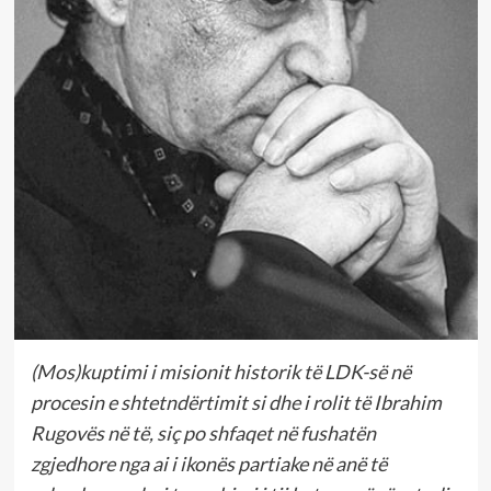
(Mos)kuptimi i misionit historik të LDK-së në
procesin e shtetndërtimit si dhe i rolit të Ibrahim
Rugovës në të, siç po shfaqet në fushatën
zgjedhore nga ai i ikonës partiake në anë të