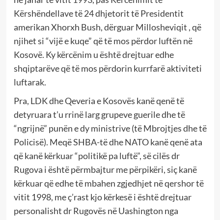
Kërshëndellave të 24 dhjetorit të Presidentit
amerikan Xhorxh Bush, dërguar Millosheviqit , që
njihet si “vijë e kuqe” që të mos përdor luftën në
Kosovë. Ky kërcënim u është drejtuar edhe
shqiptarëve që të mos përdorin kurrfarë aktiviteti
luftarak.
Pra, LDK dhe Qeveria e Kosovës kanë qenë të
detyruara t’u rrinë larg grupeve guerile dhe të
“ngrijnë” punën e dy ministrive (të Mbrojtjes dhe të
Policisë). Meqë SHBA-të dhe NATO kanë qenë ata
që kanë kërkuar “politikë pa luftë”, së cilës dr
Rugova i është përmbajtur me përpikëri, siç kanë
kërkuar që edhe të mbahen zgjedhjet në qershor të
vitit 1998, me ç’rast kjo kërkesë i është drejtuar
personalisht dr Rugovës në Uashington nga