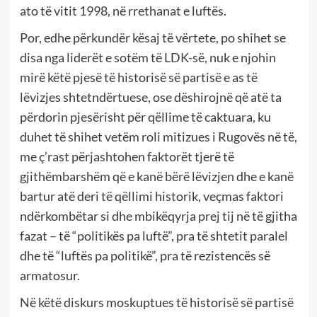
ato të vitit 1998, në rrethanat e luftës.
Por, edhe përkundër kësaj të vërtete, po shihet se
disa nga liderët e sotëm të LDK-së, nuk e njohin
mirë këtë pjesë të historisë së partisë e as të
lëvizjes shtetndërtuese, ose dëshirojnë që atë ta
përdorin pjesërisht për qëllime të caktuara, ku
duhet të shihet vetëm roli mitizues i Rugovës në të,
me ç’rast përjashtohen faktorët tjerë të
gjithëmbarshëm që e kanë bërë lëvizjen dhe e kanë
bartur atë deri të qëllimi historik, veçmas faktori
ndërkombëtar si dhe mbikëqyrja prej tij në të gjitha
fazat – të “politikës pa luftë”, pra të shtetit paralel
dhe të “luftës pa politikë”, pra të rezistencës së
armatosur.
Në këtë diskurs moskuptues të historisë së partisë