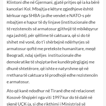
Klintoni dhe në Gjermani, gjatë pritjes që ia ka bërë
kancelari Kol. Mbajtja e këtyre zgjedhjeve është
kërkuar nga SHBA-ja dhe vendet e NATO-s për
mbajtjen e hapur të dy linjave (institucionale dhe
të rezistencës së armatosur gjithnjë të mbikëqyrur
nga jashtë), për qëllime të caktuara, që si do të
shihet më vonë, do t’i shërbejnë ndërhyrjes së
armatosur qoftë me pretekste humanitare, meqë
Beogradi, ndaj sjelljes institucionale dhe
demokratike të shqiptarëve kundërpërgjigjej me
dhunë shtetërore, që ishte e natyrshme që në
rrethana të caktuara të prodhojë edhe rezistencën
e armatosur.
Ato që kanë ndodhur në Tiranë dhe në relacionet
Kosovë-Shqipëri nga viti 1997 kur do të dalë në
skenë UÇK-ja, si dhe rikthimi i Ministrisë së