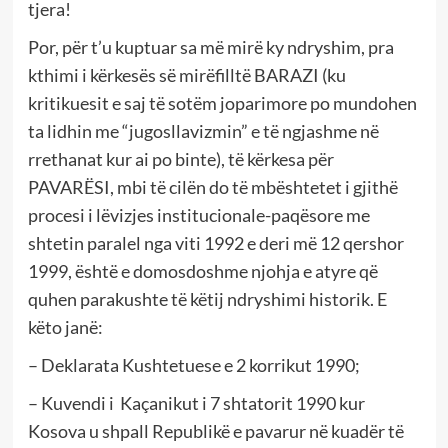
tjera!
Por, për t’u kuptuar sa më mirë ky ndryshim, pra
kthimi i kërkesës së mirëfilltë BARAZI (ku
kritikuesit e saj të sotëm joparimore po mundohen
ta lidhin me “jugosllavizmin” e të ngjashme në
rrethanat kur ai po binte), të kërkesa për
PAVARËSI, mbi të cilën do të mbështetet i gjithë
procesi i lëvizjes institucionale-paqësore me
shtetin paralel nga viti 1992 e deri më 12 qershor
1999, është e domosdoshme njohja e atyre që
quhen parakushte të këtij ndryshimi historik. E
këto janë:
– Deklarata Kushtetuese e 2 korrikut 1990;
– Kuvendi i Kaçanikut i 7 shtatorit 1990 kur
Kosova u shpall Republikë e pavarur në kuadër të