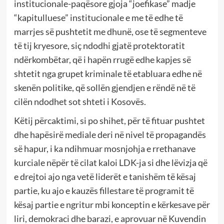
institucionale-paqësore gjoja “joefikase” madje
“kapitulluese” institucionale e me të edhe të
marrjes së pushtetit me dhunë, ose të segmenteve
të tij kryesore, siç ndodhi gjatë protektoratit
ndërkombëtar, që i hapën rrugë edhe kapjes së
shtetit nga grupet kriminale të etabluara edhe në
skenën politike, që sollën gjendjen e rëndë në të
cilën ndodhet sot shteti i Kosovës.
Këtij përcaktimi, si po shihet, për të fituar pushtet
dhe hapësirë mediale deri në nivel të propagandës
së hapur, i ka ndihmuar mosnjohja e rrethanave
kurciale nëpër të cilat kaloi LDK-ja si dhe lëvizja që
e drejtoi ajo nga vetë liderët e tanishëm të kësaj
partie, ku ajo e kauzës fillestare të programit të
kësaj partie e ngritur mbi konceptin e kërkesave për
liri, demokraci dhe barazi, e aprovuar në Kuvendin