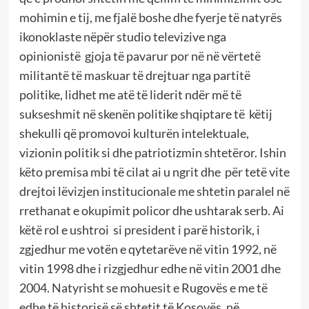
mohimin e tij, me fjalë boshe dhe fyerje të natyrës
ikonoklaste nëpër studio televizive nga
opinionistë gjoja të pavarur por në në vërtetë
militantë të maskuar të drejtuar nga partitë
politike, lidhet me atë të liderit ndër më të
sukseshmit në skenën politike shqiptare të këtij
shekulli që promovoi kulturën intelektuale,
vizionin politik si dhe patriotizmin shtetëror. Ishin
këto premisa mbi të cilat ai u ngrit dhe për tetë vite
drejtoi lëvizjen institucionale me shtetin paralel në
rrethanat e okupimit policor dhe ushtarak serb. Ai
këtë rol e ushtroi si president i parë historik, i
zgjedhur me votën e qytetarëve në vitin 1992, në
vitin 1998 dhe i rizgjedhur edhe në vitin 2001 dhe
2004. Natyrisht se mohuesit e Rugovës e me të
edhe të historisë së shtetit të Kosovës, në